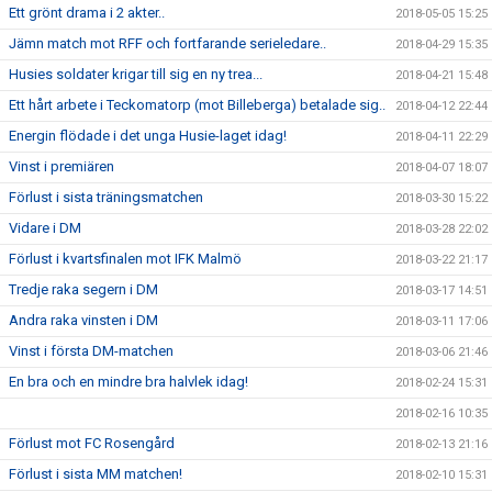
Ett grönt drama i 2 akter..
2018-05-05 15:25
Jämn match mot RFF och fortfarande serieledare..
2018-04-29 15:35
Husies soldater krigar till sig en ny trea...
2018-04-21 15:48
Ett hårt arbete i Teckomatorp (mot Billeberga) betalade sig..
2018-04-12 22:44
Energin flödade i det unga Husie-laget idag!
2018-04-11 22:29
Vinst i premiären
2018-04-07 18:07
Förlust i sista träningsmatchen
2018-03-30 15:22
Vidare i DM
2018-03-28 22:02
Förlust i kvartsfinalen mot IFK Malmö
2018-03-22 21:17
Tredje raka segern i DM
2018-03-17 14:51
Andra raka vinsten i DM
2018-03-11 17:06
Vinst i första DM-matchen
2018-03-06 21:46
En bra och en mindre bra halvlek idag!
2018-02-24 15:31
2018-02-16 10:35
Förlust mot FC Rosengård
2018-02-13 21:16
Förlust i sista MM matchen!
2018-02-10 15:31