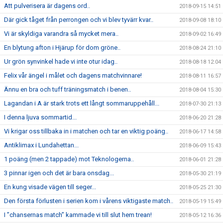
Att pulverisera är dagens ord..
2018-09-15 14:51
Där gick tåget från perrongen och vi blev tyvärr kvar..
2018-09-08 18:10
Vi är skyldiga varandra så mycket mera..
2018-09-02 16:49
En blytung afton i Hjärup för dom gröne..
2018-08-24 21:10
Ur grön synvinkel hade vi inte otur idag..
2018-08-18 12:04
Felix vår ängel i målet och dagens matchvinnare!
2018-08-11 16:57
Ännu en bra och tuff träningsmatch i benen..
2018-08-04 15:30
Lagandan i A är stark trots ett långt sommaruppehåll...
2018-07-30 21:13
I denna ljuva sommartid...
2018-06-20 21:28
Vi krigar oss tillbaka in i matchen och tar en viktig poäng..
2018-06-17 14:58
Antiklimax i Lundahettan...
2018-06-09 15:43
1 poäng (men 2 tappade) mot Teknologerna..
2018-06-01 21:28
3 pinnar igen och det är bara onsdag...
2018-05-30 21:19
En kung visade vägen till seger...
2018-05-25 21:30
Den första förlusten i serien kom i vårens viktigaste match..
2018-05-19 15:49
I ”chansernas match” kammade vi till slut hem trean!
2018-05-12 16:36