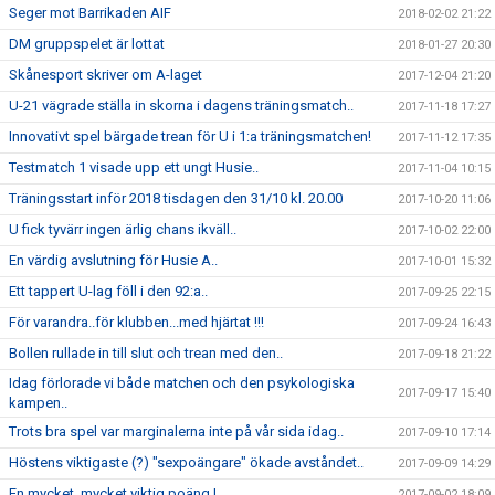
Seger mot Barrikaden AIF
2018-02-02 21:22
DM gruppspelet är lottat
2018-01-27 20:30
Skånesport skriver om A-laget
2017-12-04 21:20
U-21 vägrade ställa in skorna i dagens träningsmatch..
2017-11-18 17:27
Innovativt spel bärgade trean för U i 1:a träningsmatchen!
2017-11-12 17:35
Testmatch 1 visade upp ett ungt Husie..
2017-11-04 10:15
Träningsstart inför 2018 tisdagen den 31/10 kl. 20.00
2017-10-20 11:06
U fick tyvärr ingen ärlig chans ikväll..
2017-10-02 22:00
En värdig avslutning för Husie A..
2017-10-01 15:32
Ett tappert U-lag föll i den 92:a..
2017-09-25 22:15
För varandra..för klubben...med hjärtat !!!
2017-09-24 16:43
Bollen rullade in till slut och trean med den..
2017-09-18 21:22
Idag förlorade vi både matchen och den psykologiska
2017-09-17 15:40
kampen..
Trots bra spel var marginalerna inte på vår sida idag..
2017-09-10 17:14
Höstens viktigaste (?) "sexpoängare" ökade avståndet..
2017-09-09 14:29
En mycket, mycket viktig poäng !
2017-09-02 18:09