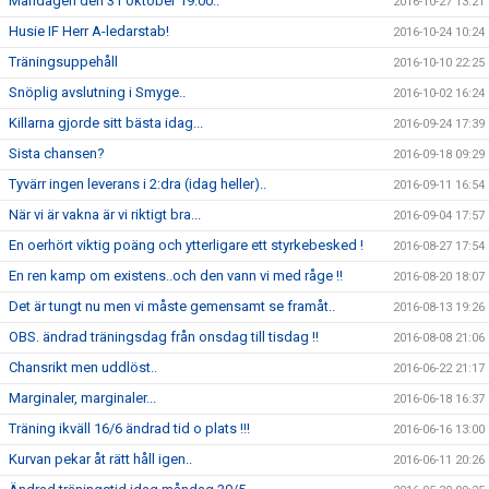
Måndagen den 31 oktober 19.00..
2016-10-27 13:21
Husie IF Herr A-ledarstab!
2016-10-24 10:24
Träningsuppehåll
2016-10-10 22:25
Snöplig avslutning i Smyge..
2016-10-02 16:24
Killarna gjorde sitt bästa idag...
2016-09-24 17:39
Sista chansen?
2016-09-18 09:29
Tyvärr ingen leverans i 2:dra (idag heller)..
2016-09-11 16:54
När vi är vakna är vi riktigt bra...
2016-09-04 17:57
En oerhört viktig poäng och ytterligare ett styrkebesked !
2016-08-27 17:54
En ren kamp om existens..och den vann vi med råge !!
2016-08-20 18:07
Det är tungt nu men vi måste gemensamt se framåt..
2016-08-13 19:26
OBS. ändrad träningsdag från onsdag till tisdag !!
2016-08-08 21:06
Chansrikt men uddlöst..
2016-06-22 21:17
Marginaler, marginaler...
2016-06-18 16:37
Träning ikväll 16/6 ändrad tid o plats !!!
2016-06-16 13:00
Kurvan pekar åt rätt håll igen..
2016-06-11 20:26