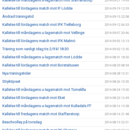
Kallelse till måndagens u-lagsmatch mot Staffanstorp
2014-09-21 19:43
Kallelse till lördagens match mot IF Lödde
2014-09-19 12:59
Ändrad träningstid
2014-09-15 22:08
Kallelse till lördagens match mot IFK Trelleborg
2014-09-12 06:53
Kallelse till måndagens u-lagsmatch mot Vellinge
2014-09-07 20:46
Kallelse till lördagens match mot IFK Malmö
2014-09-05 15:13
Träning som vanligt idag tis 2/9 kl 18:30
2014-09-02 12:35
Kallelse till måndagens u-lagsmatch mot Lödde
2014-08-31 18:50
Kallelse till lördagens match mot Borstahusen
2014-08-29 08:34
Nya träningstider
2014-08-28 15:51
Stryktipset
2014-08-26 10:35
Kallelse till måndagens u-lagsmatch mot Tomelilla
2014-08-24 19:50
Kallelse till lördagens match mot Eket
2014-08-22 12:49
Kallelse till måndagens u-lagsmatch mot Kulladals FF
2014-08-16 15:58
Kallelse till fredagens match mot Staffanstorp
2014-08-14 21:48
Beachvolley på torsdag
2014-08-13 22:51