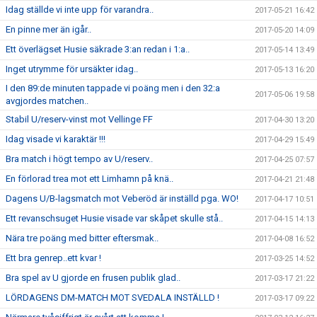
Idag ställde vi inte upp för varandra..
2017-05-21 16:42
En pinne mer än igår..
2017-05-20 14:09
Ett överlägset Husie säkrade 3:an redan i 1:a..
2017-05-14 13:49
Inget utrymme för ursäkter idag..
2017-05-13 16:20
I den 89:de minuten tappade vi poäng men i den 32:a
2017-05-06 19:58
avgjordes matchen..
Stabil U/reserv-vinst mot Vellinge FF
2017-04-30 13:20
Idag visade vi karaktär !!!
2017-04-29 15:49
Bra match i högt tempo av U/reserv..
2017-04-25 07:57
En förlorad trea mot ett Limhamn på knä..
2017-04-21 21:48
Dagens U/B-lagsmatch mot Veberöd är inställd pga. WO!
2017-04-17 10:51
Ett revanschsuget Husie visade var skåpet skulle stå..
2017-04-15 14:13
Nära tre poäng med bitter eftersmak..
2017-04-08 16:52
Ett bra genrep..ett kvar !
2017-03-25 14:52
Bra spel av U gjorde en frusen publik glad..
2017-03-17 21:22
LÖRDAGENS DM-MATCH MOT SVEDALA INSTÄLLD !
2017-03-17 09:22