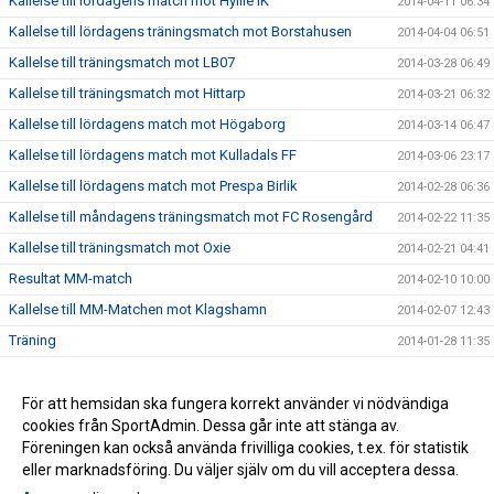
Kallelse till lördagens match mot Hyllie IK
2014-04-11 06:34
Kallelse till lördagens träningsmatch mot Borstahusen
2014-04-04 06:51
Kallelse till träningsmatch mot LB07
2014-03-28 06:49
Kallelse till träningsmatch mot Hittarp
2014-03-21 06:32
Kallelse till lördagens match mot Högaborg
2014-03-14 06:47
Kallelse till lördagens match mot Kulladals FF
2014-03-06 23:17
Kallelse till lördagens match mot Prespa Birlik
2014-02-28 06:36
Kallelse till måndagens träningsmatch mot FC Rosengård
2014-02-22 11:35
Kallelse till träningsmatch mot Oxie
2014-02-21 04:41
Resultat MM-match
2014-02-10 10:00
Kallelse till MM-Matchen mot Klagshamn
2014-02-07 12:43
Träning
2014-01-28 11:35
Internmatch
2014-01-24 15:53
Lördagsträningen är inställd
För att hemsidan ska fungera korrekt använder vi nödvändiga
2014-01-17 20:19
cookies från SportAdmin. Dessa går inte att stänga av.
2014-01-14 14:02
Föreningen kan också använda frivilliga cookies, t.ex. för statistik
eller marknadsföring. Du väljer själv om du vill acceptera dessa.