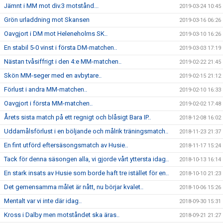
Jämnt i MM mot div.3 motstånd...
2019-03-24 10:45
Grön urladdning mot Skansen
2019-03-16 06:26
Oavgjort i DM mot Heleneholms SK..
2019-03-10 16:26
En stabil 5-0 vinst i första DM-matchen..
2019-03-03 17:19
Nästan tvåsiffrigt i den 4:e MM-matchen..
2019-02-22 21:45
Skön MM-seger med en avbytare..
2019-02-15 21:12
Förlust i andra MM-matchen..
2019-02-10 16:33
Oavgjort i första MM-matchen..
2019-02-02 17:48
Årets sista match på ett regnigt och blåsigt Bara IP..
2018-12-08 16:02
Uddamålsförlust i en böljande och målrik träningsmatch..
2018-11-23 21:37
En fint utförd eftersäsongsmatch av Husie..
2018-11-17 15:24
Tack för denna säsongen alla, vi gjorde vårt yttersta idag..
2018-10-13 16:14
En stark insats av Husie som borde haft tre istället för en..
2018-10-10 21:23
Det gemensamma målet är nått, nu börjar kvalet..
2018-10-06 15:26
Mentalt var vi inte där idag..
2018-09-30 15:31
Kross i Dalby men motståndet ska äras..
2018-09-21 21:27