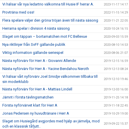
Vi hälsar vår nya ledartrio välkomna till Husie IF herrar A.
2023-11-17 14:17
Provträna med oss!
2022-11-15 14:29
Flera spelare väljer den gröna tröjan även till nästa säsong
2020-11-21 22:05
Herrarna spelar i division 4 nästa säsong
2020-10-24 16:15
Slaget om täppan – bortamatchen mot FC Bellevue
2020-09-03 15:59
Nya riktlinjer från SvFF gällande publik
2020-08-10 14:53
Viktig information gällande seriespel
2020-08-06 21:07
Nästa nyförvärv för Herr A - Giovanni Allende
2019-12-15 16:59
Nästa nyförvärv för Herr A - Yacine Bendahou Neroth
2019-12-13 08:24
Vi hälsar vårt nyförvärv Joel Smidje välkommen tillbaka till
2019-12-10 19:46
sin moderklubb
Nästa nyförvärv för Herr A - Mattias Lindell
2019-12-03 16:00
Jämnt i första tävlingsmatchen
2019-11-25 14:18
Första nyförvärvet klart för Herr A
2019-11-18 22:45
Jonas Pedersen ny huvudtränare i Herr A
2019-10-29 19:00
Slaget om Husiegård avgjordes med hjälp av järnvilja, mod
2019-09-22 15:37
och en klassisk tåfjutt..