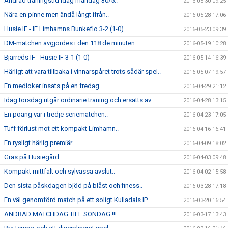
Ändrad träningstid idag måndag 30/5..
2016-05-30 09:25
Nära en pinne men ändå långt ifrån..
2016-05-28 17:06
Husie IF - IF Limhamns Bunkeflo 3-2 (1-0)
2016-05-23 09:39
DM-matchen avgjordes i den 118:de minuten..
2016-05-19 10:28
Bjärreds IF - Husie IF 3-1 (1-0)
2016-05-14 16:39
Härligt att vara tillbaka i vinnarspåret trots sådär spel..
2016-05-07 19:57
En medioker insats på en fredag..
2016-04-29 21:12
Idag torsdag utgår ordinarie träning och ersätts av...
2016-04-28 13:15
En poäng var i tredje seriematchen..
2016-04-23 17:05
Tuff förlust mot ett kompakt Limhamn..
2016-04-16 16:41
En rysligt härlig premiär..
2016-04-09 18:02
Gräs på Husiegård..
2016-04-03 09:48
Kompakt mittfält och sylvassa avslut..
2016-04-02 15:58
Den sista påskdagen bjöd på blåst och finess..
2016-03-28 17:18
En väl genomförd match på ett soligt Kulladals IP..
2016-03-20 16:54
ÄNDRAD MATCHDAG TILL SÖNDAG !!!
2016-03-17 13:43