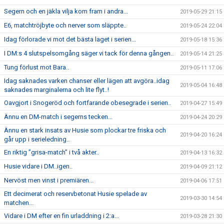
Segern och en jäkla vilja kom fram i andra...
2019-05-29 21:15
E6, matchtröjbyte och nerver som släppte..
2019-05-24 22:04
Idag förlorade vi mot det bästa laget i serien...
2019-05-18 15:36
I DM:s 4 slutspelsomgång säger vi tack för denna gången..
2019-05-14 21:25
Tung förlust mot Bara..
2019-05-11 17:06
Idag saknades varken chanser eller lägen att avgöra..idag
2019-05-04 16:48
saknades marginalerna och lite flyt..!
Oavgjort i Snogeröd och fortfarande obesegrade i serien..
2019-04-27 15:49
Ännu en DM-match i segerns tecken...
2019-04-24 20:29
Ännu en stark insats av Husie som plockar tre friska och
2019-04-20 16:24
går upp i serieledning..
En riktig ”grisa-match” i två akter..
2019-04-13 16:32
Husie vidare i DM..igen..
2019-04-09 21:12
Nervöst men vinst i premiären...
2019-04-06 17:51
Ett decimerat och reservbetonat Husie spelade av
2019-03-30 14:54
matchen...
Vidare i DM efter en fin urladdning i 2:a...
2019-03-28 21:30