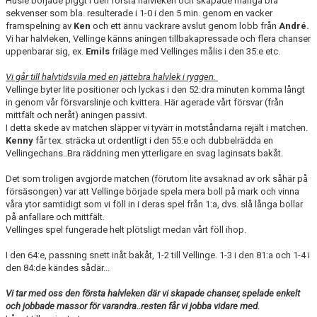
Husie började piggt i den första halvleken och skapade många bra
sekvenser som bla. resulterade i 1-0 i den 5 min. genom en vacker
framspelning av
Ken
och ett ännu vackrare avslut genom lobb från
André.
Vi har halvleken, Vellinge känns aningen tillbakapressade och flera chanser
uppenbarar sig, ex.
Emils
friläge med Vellinges målis i den 35:e etc.
Vi går till halvtidsvila med en jättebra halvlek i ryggen.
Vellinge byter lite positioner och lyckas i den 52:dra minuten komma långt
in genom vår försvarslinje och kvittera. Här agerade vårt försvar (från
mittfält och neråt) aningen passivt.
I detta skede av matchen släpper vi tyvärr in motståndarna rejält i matchen.
Kenny
får tex. sträcka ut ordentligt i den 55:e och dubbelrädda en
Vellingechans..Bra räddning men ytterligare en svag laginsats bakåt.
Det som troligen avgjorde matchen (förutom lite avsaknad av ork såhär på
försäsongen) var att Vellinge började spela mera boll på mark och vinna
våra ytor samtidigt som vi föll in i deras spel från 1:a, dvs. slå långa bollar
på anfallare och mittfält.
Vellinges spel fungerade helt plötsligt medan vårt föll ihop.
I den 64:e, passning snett inåt bakåt, 1-2 till Vellinge. 1-3 i den 81:a och 1-4 i
den 84:de kändes sådär...
Vi tar med oss den första halvleken där vi skapade chanser, spelade enkelt
och jobbade massor för varandra..resten får vi jobba vidare med.