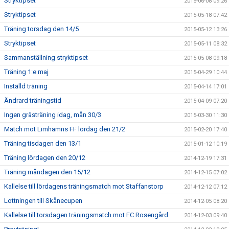
Stryktipset
2015-06-08 09:26
Stryktipset
2015-05-18 07:42
Träning torsdag den 14/5
2015-05-12 13:26
Stryktipset
2015-05-11 08:32
Sammanställning stryktipset
2015-05-08 09:18
Träning 1:e maj
2015-04-29 10:44
Inställd träning
2015-04-14 17:01
Ändrard träningstid
2015-04-09 07:20
Ingen grästräning idag, mån 30/3
2015-03-30 11:30
Match mot Limhamns FF lördag den 21/2
2015-02-20 17:40
Träning tisdagen den 13/1
2015-01-12 10:19
Träning lördagen den 20/12
2014-12-19 17:31
Träning måndagen den 15/12
2014-12-15 07:02
Kallelse till lördagens träningsmatch mot Staffanstorp
2014-12-12 07:12
Lottningen till Skånecupen
2014-12-05 08:20
Kallelse till torsdagen träningsmatch mot FC Rosengård
2014-12-03 09:40