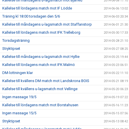
Kallelse till måndagens u-lagsmatch mot Bjärred
2014-06-08 17:10
Kallelse till lördagens match mot IF Lödde
2014-06-06 13:02
Träning kl 18:00 torsdagen den 5/6
2014-06-03 20:34
Kallelse till måndagens u-lagsmatch mot Staffanstorp
2014-06-01 21:30
Kallelse till lördagens match mot IFK Trelleborg
2014-05-30 17:33
Torsdagsträning
2014-05-28 21:10
Stryktipset
2014-05-27 08:25
Kallelse till måndagens u-lagsmatch mot Hyllie
2014-05-25 19:44
Kallelse till lördagens match mot IFK Malmö
2014-05-23 06:51
DM-lottningen klar
2014-05-22 11:10
Kallelse till kvällens DM match mot Landskrona BOIS
2014-05-21 08:19
Kallelse till kvällens u-lagsmatch mot Vellinge
2014-05-20 06:23
Ingen massage 19/5
2014-05-19 07:22
Kallelse till lördagens match mot Borstahusen
2014-05-16 11:23
Ingen massage 15/5
2014-05-15 07:56
Stryktipset
2014-05-13 08:42