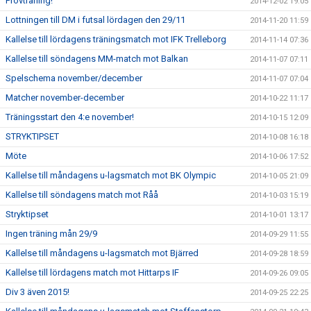
Provträning!
2014-12-02 19:05
Lottningen till DM i futsal lördagen den 29/11
2014-11-20 11:59
Kallelse till lördagens träningsmatch mot IFK Trelleborg
2014-11-14 07:36
Kallelse till söndagens MM-match mot Balkan
2014-11-07 07:11
Spelschema november/december
2014-11-07 07:04
Matcher november-december
2014-10-22 11:17
Träningsstart den 4:e november!
2014-10-15 12:09
STRYKTIPSET
2014-10-08 16:18
Möte
2014-10-06 17:52
Kallelse till måndagens u-lagsmatch mot BK Olympic
2014-10-05 21:09
Kallelse till söndagens match mot Råå
2014-10-03 15:19
Stryktipset
2014-10-01 13:17
Ingen träning mån 29/9
2014-09-29 11:55
Kallelse till måndagens u-lagsmatch mot Bjärred
2014-09-28 18:59
Kallelse till lördagens match mot Hittarps IF
2014-09-26 09:05
Div 3 även 2015!
2014-09-25 22:25