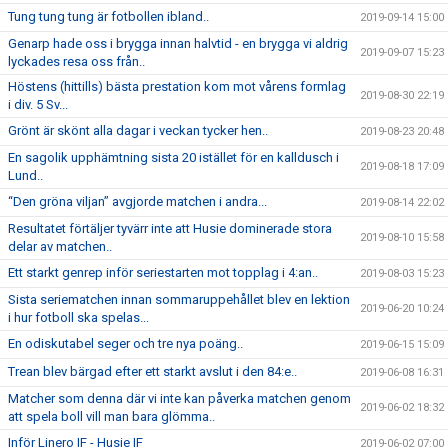
Tung tung tung är fotbollen ibland..
2019-09-14 15:00
Genarp hade oss i brygga innan halvtid - en brygga vi aldrig
2019-09-07 15:23
lyckades resa oss från..
Höstens (hittills) bästa prestation kom mot vårens formlag
2019-08-30 22:19
i div. 5 Sv...
Grönt är skönt alla dagar i veckan tycker hen..
2019-08-23 20:48
En sagolik upphämtning sista 20 istället för en kalldusch i
2019-08-18 17:09
Lund..
“Den gröna viljan” avgjorde matchen i andra...
2019-08-14 22:02
Resultatet förtäljer tyvärr inte att Husie dominerade stora
2019-08-10 15:58
delar av matchen..
Ett starkt genrep inför seriestarten mot topplag i 4:an..
2019-08-03 15:23
Sista seriematchen innan sommaruppehållet blev en lektion
2019-06-20 10:24
i hur fotboll ska spelas...
En odiskutabel seger och tre nya poäng..
2019-06-15 15:09
Trean blev bärgad efter ett starkt avslut i den 84:e..
2019-06-08 16:31
Matcher som denna där vi inte kan påverka matchen genom
2019-06-02 18:32
att spela boll vill man bara glömma..
Inför Linero IF - Husie IF
2019-06-02 07:00