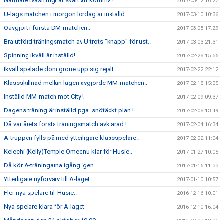
Närmare tvåsiffrigt är svårt att komma !
2017-03-12 16:27
U-lags matchen i morgon lördag är inställd..
2017-03-10 10:36
Oavgjort i första DM-matchen..
2017-03-05 17:29
Bra utförd träningsmatch av U trots "knapp" förlust..
2017-03-03 21:31
Spinning ikväll är inställd!
2017-02-28 15:56
Ikväll spelade dom gröne upp sig rejält..
2017-02-22 22:12
Klassskillnad mellan lagen avgjorde MM-matchen..
2017-02-18 15:35
Inställd MM-match mot City !
2017-02-09 09:37
Dagens träning är inställd pga. snötäckt plan !
2017-02-08 13:49
Då var årets första träningsmatch avklarad !
2017-02-04 16:34
A-truppen fylls på med ytterligare klassspelare..
2017-02-02 11:04
Kelechi (Kelly)Temple Omeonu klar för Husie..
2017-01-27 10:05
Då kör A-träningarna igång igen..
2017-01-16 11:33
Ytterligare nyförvärv till A-laget
2017-01-10 10:57
Fler nya spelare till Husie..
2016-12-16 10:01
Nya spelare klara för A-laget
2016-12-10 16:04