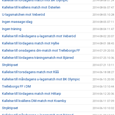
Kallelse till lördagens match mot BK Olympic
2014-08-08 07:24
Kallelse till kvällens match mot Österlen
2014-08-06 07:47
U-lagsmatchen mot Veberöd
2014-08-05 10:28
Ingen massage idag
2014-08-05 07:11
Ingen träning
2014-08-04 11:47
Kallelse till måndagens u-lagsmatch mot Veberöd
2014-08-02 20:07
Kallelse till lördagens match mot Hyllie
2014-08-01 08:45
Kallelse till onsdagens dm-match mot Trelleborgs FF
2014-07-29 20:55
Kallelse till lördagens träningsmatch mot Bjärred
2014-07-25 10:36
Stryktipset
2014-07-21 13:11
Kallelse till torsdagens match mot Råå
2014-06-18 08:27
Kallelse till måndagens u-lagsmatch mot BK Olympic
2014-06-15 20:00
Trelleborgs FF i DM
2014-06-13 10:44
Kallelse till lördagens match mot Hittarp
2014-06-12 20:36
Kallelse till kvällens DM-match mot Kvarnby
2014-06-11 07:09
Stryktipset
2014-06-10 10:02