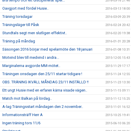
Bra tempo och ett disciplinerat spel...
2016-03-16 21:46
Oavgjort med fördel Husie..
2016-03-13 18:00
Träning torsdagar
2016-03-09 20:39
Träningsläger till Påsk
2016-02-24 20:42
Stundtals segt men slutligen effektivt..
2016-02-20 19:38
Träning på måndag
2016-01-31 20:28
Säsongen 2016 börjar med spelarmöte den 18 januari
2016-01-08 10:31
Motvind blev till medvind i andra...
2015-12-05 15:43
Marginalerna avgjorde MM-mötet..
2015-11-29 17:17
Träningen onsdagen den 25/11 startar tidigare !
2015-11-24 12:55
OBS. TRÄNING IKVÄLL MÅNDAG 23/11 INSTÄLLD !!
2015-11-23 13:30
Ett ungt Husie med en erfaren kärna visade vägen..
2015-11-15 09:11
Match mot Balkan på lördag..
2015-11-12 15:25
A-lag Träningsstart måndagen den 2 november..
2015-11-01 16:52
Informationsträff Herr A
2015-10-25 19:41
Ingen träning tors 11/6
2015-06-10 06:20