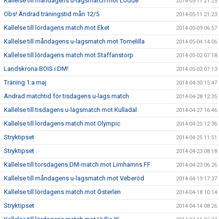
Kallelse till måndagens u-lagsmatch mot Lödde
2014-05-11 21:25
Obs! Ändrad träningstid mån 12/5
2014-05-11 21:23
Kallelse till lördagens match mot Eket
2014-05-09 06:57
Kallelse till måndagens u-lagsmatch mot Tomelilla
2014-05-04 14:06
Kallelse till lördagens match mot Staffanstorp
2014-05-02 07:18
Landskrona BOIS i DM!
2014-05-02 07:13
Träning 1:a maj
2014-04-30 15:47
Ändrad matchtid för tisdagens u-lags match
2014-04-28 12:35
Kallelse till tisdagens u-lagsmatch mot Kulladal
2014-04-27 16:46
Kallelse till lördagens match mot Olympic
2014-04-25 12:36
Stryktipset
2014-04-25 11:51
Stryktipset
2014-04-23 08:18
Kallelse till torsdagens DM-match mot Limhamns FF
2014-04-23 06:26
Kallelse till måndagens u-lagsmatch mot Veberöd
2014-04-19 17:37
Kallelse till lördagens match mot Österlen
2014-04-18 10:14
Stryktipset
2014-04-14 08:26