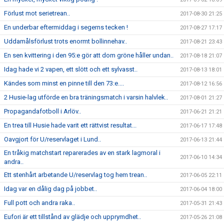
Förlust mot serietrean..
2017-08-30 21:25
En underbar eftermiddag i segerns tecken !
2017-08-27 17:17
Uddamålsförlust trots enormt bollinnehav..
2017-08-21 23:43
En sen kvittering i den 95:e gör att dom gröne håller undan..
2017-08-18 21:07
Idag hade vi 2 vapen, ett slött och ett sylvasst..
2017-08-13 18:01
Kändes som minst en pinne till den 73:e....
2017-08-12 16:56
2 Husie-lag utförde en bra träningsmatch i varsin halvlek..
2017-08-01 21:27
Propagandafotboll i Arlöv..
2017-06-21 21:21
En trea till Husie hade varit ett rättvist resultat...
2017-06-17 17:48
Oavgjort för U/reservlaget i Lund..
2017-06-13 21:44
En tråkig matchstart reparerades av en stark lagmoral i
2017-06-10 14:34
andra..
Ett stenhårt arbetande U/reservlag tog hem trean..
2017-06-05 22:11
Idag var en dålig dag på jobbet..
2017-06-04 18:00
Full pott och andra raka..
2017-05-31 21:43
Eufori är ett tillstånd av glädje och upprymdhet..
2017-05-26 21:08