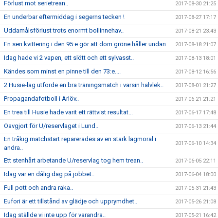
Förlust mot serietrean..
2017-08-30 21:25
En underbar eftermiddag i segerns tecken !
2017-08-27 17:17
Uddamålsförlust trots enormt bollinnehav..
2017-08-21 23:43
En sen kvittering i den 95:e gör att dom gröne håller undan..
2017-08-18 21:07
Idag hade vi 2 vapen, ett slött och ett sylvasst..
2017-08-13 18:01
Kändes som minst en pinne till den 73:e....
2017-08-12 16:56
2 Husie-lag utförde en bra träningsmatch i varsin halvlek..
2017-08-01 21:27
Propagandafotboll i Arlöv..
2017-06-21 21:21
En trea till Husie hade varit ett rättvist resultat...
2017-06-17 17:48
Oavgjort för U/reservlaget i Lund..
2017-06-13 21:44
En tråkig matchstart reparerades av en stark lagmoral i
2017-06-10 14:34
andra..
Ett stenhårt arbetande U/reservlag tog hem trean..
2017-06-05 22:11
Idag var en dålig dag på jobbet..
2017-06-04 18:00
Full pott och andra raka..
2017-05-31 21:43
Eufori är ett tillstånd av glädje och upprymdhet..
2017-05-26 21:08
Idag ställde vi inte upp för varandra..
2017-05-21 16:42