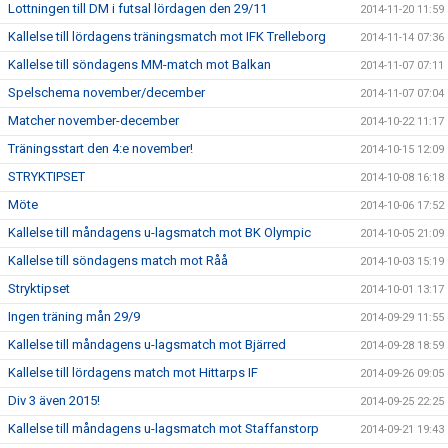
Lottningen till DM i futsal lördagen den 29/11
2014-11-20 11:59
Kallelse till lördagens träningsmatch mot IFK Trelleborg
2014-11-14 07:36
Kallelse till söndagens MM-match mot Balkan
2014-11-07 07:11
Spelschema november/december
2014-11-07 07:04
Matcher november-december
2014-10-22 11:17
Träningsstart den 4:e november!
2014-10-15 12:09
STRYKTIPSET
2014-10-08 16:18
Möte
2014-10-06 17:52
Kallelse till måndagens u-lagsmatch mot BK Olympic
2014-10-05 21:09
Kallelse till söndagens match mot Råå
2014-10-03 15:19
Stryktipset
2014-10-01 13:17
Ingen träning mån 29/9
2014-09-29 11:55
Kallelse till måndagens u-lagsmatch mot Bjärred
2014-09-28 18:59
Kallelse till lördagens match mot Hittarps IF
2014-09-26 09:05
Div 3 även 2015!
2014-09-25 22:25
Kallelse till måndagens u-lagsmatch mot Staffanstorp
2014-09-21 19:43