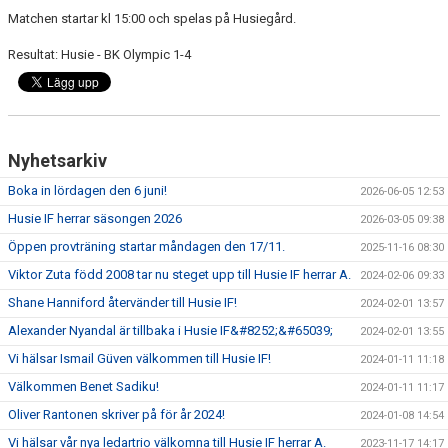
Matchen startar kl 15:00 och spelas på Husiegård.
Resultat: Husie - BK Olympic 1-4
Nyhetsarkiv
Boka in lördagen den 6 juni!
2026-06-05 12:53
Husie IF herrar säsongen 2026
2026-03-05 09:38
Öppen provträning startar måndagen den 17/11.
2025-11-16 08:30
Viktor Zuta född 2008 tar nu steget upp till Husie IF herrar A.
2024-02-06 09:33
Shane Hanniford återvänder till Husie IF!
2024-02-01 13:57
Alexander Nyandal är tillbaka i Husie IF&#8252;&#65039;
2024-02-01 13:55
Vi hälsar Ismail Güven välkommen till Husie IF!
2024-01-11 11:18
Välkommen Benet Sadiku!
2024-01-11 11:17
Oliver Rantonen skriver på för år 2024!
2024-01-08 14:54
Vi hälsar vår nya ledartrio välkomna till Husie IF herrar A.
2023-11-17 14:17