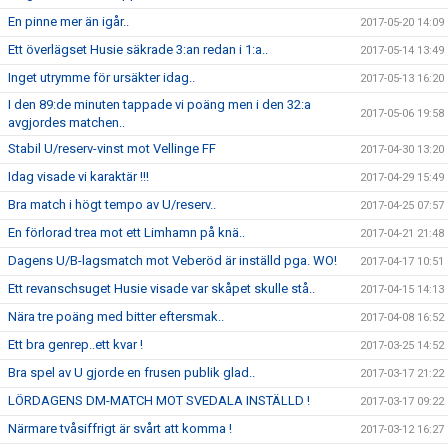
En pinne mer än igår..
2017-05-20 14:09
Ett överlägset Husie säkrade 3:an redan i 1:a..
2017-05-14 13:49
Inget utrymme för ursäkter idag..
2017-05-13 16:20
I den 89:de minuten tappade vi poäng men i den 32:a
2017-05-06 19:58
avgjordes matchen..
Stabil U/reserv-vinst mot Vellinge FF
2017-04-30 13:20
Idag visade vi karaktär !!!
2017-04-29 15:49
Bra match i högt tempo av U/reserv..
2017-04-25 07:57
En förlorad trea mot ett Limhamn på knä..
2017-04-21 21:48
Dagens U/B-lagsmatch mot Veberöd är inställd pga. WO!
2017-04-17 10:51
Ett revanschsuget Husie visade var skåpet skulle stå..
2017-04-15 14:13
Nära tre poäng med bitter eftersmak..
2017-04-08 16:52
Ett bra genrep..ett kvar !
2017-03-25 14:52
Bra spel av U gjorde en frusen publik glad..
2017-03-17 21:22
LÖRDAGENS DM-MATCH MOT SVEDALA INSTÄLLD !
2017-03-17 09:22
Närmare tvåsiffrigt är svårt att komma !
2017-03-12 16:27