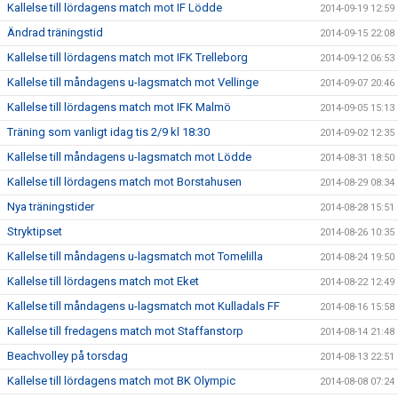
Kallelse till lördagens match mot IF Lödde
2014-09-19 12:59
Ändrad träningstid
2014-09-15 22:08
Kallelse till lördagens match mot IFK Trelleborg
2014-09-12 06:53
Kallelse till måndagens u-lagsmatch mot Vellinge
2014-09-07 20:46
Kallelse till lördagens match mot IFK Malmö
2014-09-05 15:13
Träning som vanligt idag tis 2/9 kl 18:30
2014-09-02 12:35
Kallelse till måndagens u-lagsmatch mot Lödde
2014-08-31 18:50
Kallelse till lördagens match mot Borstahusen
2014-08-29 08:34
Nya träningstider
2014-08-28 15:51
Stryktipset
2014-08-26 10:35
Kallelse till måndagens u-lagsmatch mot Tomelilla
2014-08-24 19:50
Kallelse till lördagens match mot Eket
2014-08-22 12:49
Kallelse till måndagens u-lagsmatch mot Kulladals FF
2014-08-16 15:58
Kallelse till fredagens match mot Staffanstorp
2014-08-14 21:48
Beachvolley på torsdag
2014-08-13 22:51
Kallelse till lördagens match mot BK Olympic
2014-08-08 07:24