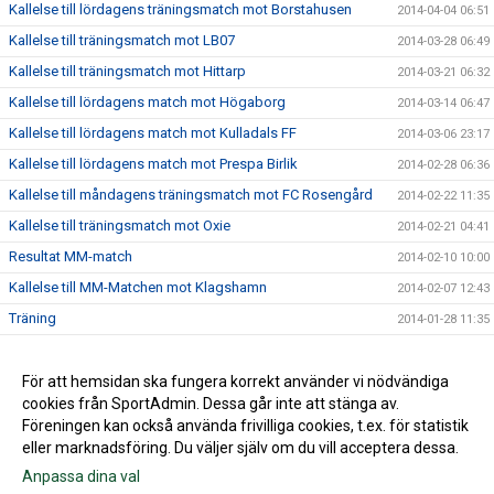
Kallelse till lördagens träningsmatch mot Borstahusen
2014-04-04 06:51
Kallelse till träningsmatch mot LB07
2014-03-28 06:49
Kallelse till träningsmatch mot Hittarp
2014-03-21 06:32
Kallelse till lördagens match mot Högaborg
2014-03-14 06:47
Kallelse till lördagens match mot Kulladals FF
2014-03-06 23:17
Kallelse till lördagens match mot Prespa Birlik
2014-02-28 06:36
Kallelse till måndagens träningsmatch mot FC Rosengård
2014-02-22 11:35
Kallelse till träningsmatch mot Oxie
2014-02-21 04:41
Resultat MM-match
2014-02-10 10:00
Kallelse till MM-Matchen mot Klagshamn
2014-02-07 12:43
Träning
2014-01-28 11:35
Internmatch
2014-01-24 15:53
Lördagsträningen är inställd
För att hemsidan ska fungera korrekt använder vi nödvändiga
2014-01-17 20:19
cookies från SportAdmin. Dessa går inte att stänga av.
2014-01-14 14:02
Föreningen kan också använda frivilliga cookies, t.ex. för statistik
eller marknadsföring. Du väljer själv om du vill acceptera dessa.
Anpassa dina val