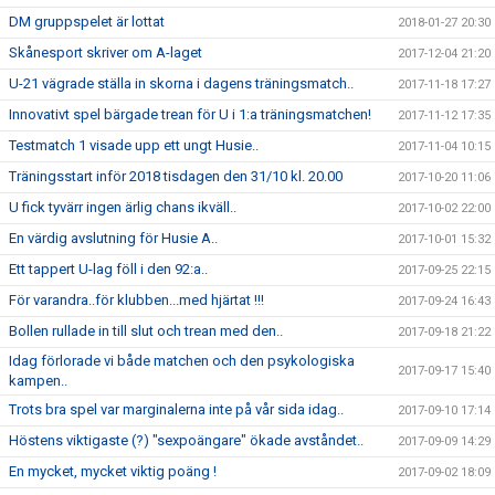
DM gruppspelet är lottat
2018-01-27 20:30
Skånesport skriver om A-laget
2017-12-04 21:20
U-21 vägrade ställa in skorna i dagens träningsmatch..
2017-11-18 17:27
Innovativt spel bärgade trean för U i 1:a träningsmatchen!
2017-11-12 17:35
Testmatch 1 visade upp ett ungt Husie..
2017-11-04 10:15
Träningsstart inför 2018 tisdagen den 31/10 kl. 20.00
2017-10-20 11:06
U fick tyvärr ingen ärlig chans ikväll..
2017-10-02 22:00
En värdig avslutning för Husie A..
2017-10-01 15:32
Ett tappert U-lag föll i den 92:a..
2017-09-25 22:15
För varandra..för klubben...med hjärtat !!!
2017-09-24 16:43
Bollen rullade in till slut och trean med den..
2017-09-18 21:22
Idag förlorade vi både matchen och den psykologiska
2017-09-17 15:40
kampen..
Trots bra spel var marginalerna inte på vår sida idag..
2017-09-10 17:14
Höstens viktigaste (?) "sexpoängare" ökade avståndet..
2017-09-09 14:29
En mycket, mycket viktig poäng !
2017-09-02 18:09