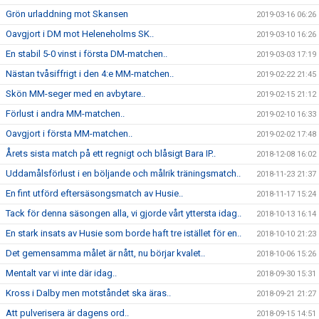
Grön urladdning mot Skansen
2019-03-16 06:26
Oavgjort i DM mot Heleneholms SK..
2019-03-10 16:26
En stabil 5-0 vinst i första DM-matchen..
2019-03-03 17:19
Nästan tvåsiffrigt i den 4:e MM-matchen..
2019-02-22 21:45
Skön MM-seger med en avbytare..
2019-02-15 21:12
Förlust i andra MM-matchen..
2019-02-10 16:33
Oavgjort i första MM-matchen..
2019-02-02 17:48
Årets sista match på ett regnigt och blåsigt Bara IP..
2018-12-08 16:02
Uddamålsförlust i en böljande och målrik träningsmatch..
2018-11-23 21:37
En fint utförd eftersäsongsmatch av Husie..
2018-11-17 15:24
Tack för denna säsongen alla, vi gjorde vårt yttersta idag..
2018-10-13 16:14
En stark insats av Husie som borde haft tre istället för en..
2018-10-10 21:23
Det gemensamma målet är nått, nu börjar kvalet..
2018-10-06 15:26
Mentalt var vi inte där idag..
2018-09-30 15:31
Kross i Dalby men motståndet ska äras..
2018-09-21 21:27
Att pulverisera är dagens ord..
2018-09-15 14:51