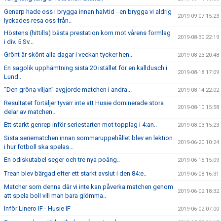
Genarp hade oss i brygga innan halvtid - en brygga vi aldrig
2019-09-07 15:23
lyckades resa oss från..
Höstens (hittills) bästa prestation kom mot vårens formlag
2019-08-30 22:19
i div. 5 Sv...
Grönt är skönt alla dagar i veckan tycker hen..
2019-08-23 20:48
En sagolik upphämtning sista 20 istället för en kalldusch i
2019-08-18 17:09
Lund..
“Den gröna viljan” avgjorde matchen i andra...
2019-08-14 22:02
Resultatet förtäljer tyvärr inte att Husie dominerade stora
2019-08-10 15:58
delar av matchen..
Ett starkt genrep inför seriestarten mot topplag i 4:an..
2019-08-03 15:23
Sista seriematchen innan sommaruppehållet blev en lektion
2019-06-20 10:24
i hur fotboll ska spelas...
En odiskutabel seger och tre nya poäng..
2019-06-15 15:09
Trean blev bärgad efter ett starkt avslut i den 84:e..
2019-06-08 16:31
Matcher som denna där vi inte kan påverka matchen genom
2019-06-02 18:32
att spela boll vill man bara glömma..
Inför Linero IF - Husie IF
2019-06-02 07:00