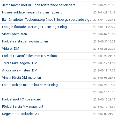
Jämn match mot RFF och fortfarande serieledare..
2018-04-29 15:35
Husies soldater krigar till sig en ny trea...
2018-04-21 15:48
Ett hårt arbete i Teckomatorp (mot Billeberga) betalade sig..
2018-04-12 22:44
Energin flödade i det unga Husie-laget idag!
2018-04-11 22:29
Vinst i premiären
2018-04-07 18:07
Förlust i sista träningsmatchen
2018-03-30 15:22
Vidare i DM
2018-03-28 22:02
Förlust i kvartsfinalen mot IFK Malmö
2018-03-22 21:17
Tredje raka segern i DM
2018-03-17 14:51
Andra raka vinsten i DM
2018-03-11 17:06
Vinst i första DM-matchen
2018-03-06 21:46
En bra och en mindre bra halvlek idag!
2018-02-24 15:31
2018-02-16 10:35
Förlust mot FC Rosengård
2018-02-13 21:16
Förlust i sista MM matchen!
2018-02-10 15:31
Seger mot Barrikaden AIF
2018-02-02 21:22