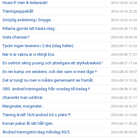
Husie IF Herr A-ledarstab!
2016-10-24 10:24
Träningsuppehåll
2016-10-10 22:25
Snöplig avslutning i Smyge..
2016-10-02 16:24
Killarna gjorde sitt bästa idag...
2016-09-24 17:39
Sista chansen?
2016-09-18 09:29
Tyvärr ingen leverans i 2:dra (idag heller)..
2016-09-11 16:54
När vi är vakna är vi riktigt bra...
2016-09-04 17:57
En oerhört viktig poäng och ytterligare ett styrkebesked !
2016-08-27 17:54
En ren kamp om existens..och den vann vi med råge !!
2016-08-20 18:07
Det är tungt nu men vi måste gemensamt se framåt..
2016-08-13 19:26
OBS. ändrad träningsdag från onsdag till tisdag !!
2016-08-08 21:06
Chansrikt men uddlöst..
2016-06-22 21:17
Marginaler, marginaler...
2016-06-18 16:37
Träning ikväll 16/6 ändrad tid o plats !!!
2016-06-16 13:00
Kurvan pekar åt rätt håll igen..
2016-06-11 20:26
Ändrad träningstid idag måndag 30/5..
2016-05-30 09:25