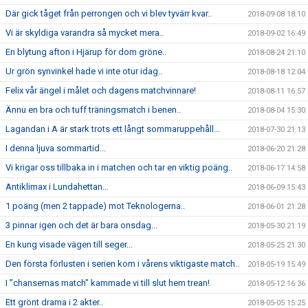
Där gick tåget från perrongen och vi blev tyvärr kvar..
2018-09-08 18:10
Vi är skyldiga varandra så mycket mera..
2018-09-02 16:49
En blytung afton i Hjärup för dom gröne..
2018-08-24 21:10
Ur grön synvinkel hade vi inte otur idag..
2018-08-18 12:04
Felix vår ängel i målet och dagens matchvinnare!
2018-08-11 16:57
Ännu en bra och tuff träningsmatch i benen..
2018-08-04 15:30
Lagandan i A är stark trots ett långt sommaruppehåll...
2018-07-30 21:13
I denna ljuva sommartid...
2018-06-20 21:28
Vi krigar oss tillbaka in i matchen och tar en viktig poäng..
2018-06-17 14:58
Antiklimax i Lundahettan...
2018-06-09 15:43
1 poäng (men 2 tappade) mot Teknologerna..
2018-06-01 21:28
3 pinnar igen och det är bara onsdag...
2018-05-30 21:19
En kung visade vägen till seger...
2018-05-25 21:30
Den första förlusten i serien kom i vårens viktigaste match..
2018-05-19 15:49
I ”chansernas match” kammade vi till slut hem trean!
2018-05-12 16:36
Ett grönt drama i 2 akter..
2018-05-05 15:25