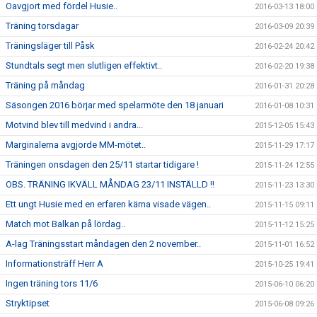
Oavgjort med fördel Husie..
2016-03-13 18:00
Träning torsdagar
2016-03-09 20:39
Träningsläger till Påsk
2016-02-24 20:42
Stundtals segt men slutligen effektivt..
2016-02-20 19:38
Träning på måndag
2016-01-31 20:28
Säsongen 2016 börjar med spelarmöte den 18 januari
2016-01-08 10:31
Motvind blev till medvind i andra...
2015-12-05 15:43
Marginalerna avgjorde MM-mötet..
2015-11-29 17:17
Träningen onsdagen den 25/11 startar tidigare !
2015-11-24 12:55
OBS. TRÄNING IKVÄLL MÅNDAG 23/11 INSTÄLLD !!
2015-11-23 13:30
Ett ungt Husie med en erfaren kärna visade vägen..
2015-11-15 09:11
Match mot Balkan på lördag..
2015-11-12 15:25
A-lag Träningsstart måndagen den 2 november..
2015-11-01 16:52
Informationsträff Herr A
2015-10-25 19:41
Ingen träning tors 11/6
2015-06-10 06:20
Stryktipset
2015-06-08 09:26