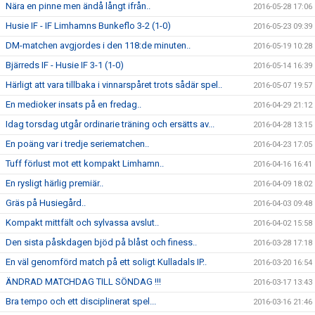
Nära en pinne men ändå långt ifrån..
2016-05-28 17:06
Husie IF - IF Limhamns Bunkeflo 3-2 (1-0)
2016-05-23 09:39
DM-matchen avgjordes i den 118:de minuten..
2016-05-19 10:28
Bjärreds IF - Husie IF 3-1 (1-0)
2016-05-14 16:39
Härligt att vara tillbaka i vinnarspåret trots sådär spel..
2016-05-07 19:57
En medioker insats på en fredag..
2016-04-29 21:12
Idag torsdag utgår ordinarie träning och ersätts av...
2016-04-28 13:15
En poäng var i tredje seriematchen..
2016-04-23 17:05
Tuff förlust mot ett kompakt Limhamn..
2016-04-16 16:41
En rysligt härlig premiär..
2016-04-09 18:02
Gräs på Husiegård..
2016-04-03 09:48
Kompakt mittfält och sylvassa avslut..
2016-04-02 15:58
Den sista påskdagen bjöd på blåst och finess..
2016-03-28 17:18
En väl genomförd match på ett soligt Kulladals IP..
2016-03-20 16:54
ÄNDRAD MATCHDAG TILL SÖNDAG !!!
2016-03-17 13:43
Bra tempo och ett disciplinerat spel...
2016-03-16 21:46