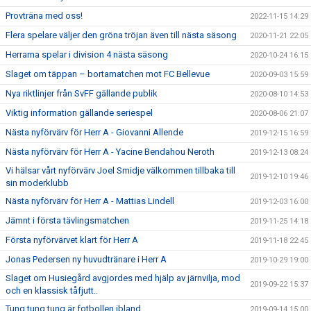
Provträna med oss!
2022-11-15 14:29
Flera spelare väljer den gröna tröjan även till nästa säsong
2020-11-21 22:05
Herrarna spelar i division 4 nästa säsong
2020-10-24 16:15
Slaget om täppan – bortamatchen mot FC Bellevue
2020-09-03 15:59
Nya riktlinjer från SvFF gällande publik
2020-08-10 14:53
Viktig information gällande seriespel
2020-08-06 21:07
Nästa nyförvärv för Herr A - Giovanni Allende
2019-12-15 16:59
Nästa nyförvärv för Herr A - Yacine Bendahou Neroth
2019-12-13 08:24
Vi hälsar vårt nyförvärv Joel Smidje välkommen tillbaka till
2019-12-10 19:46
sin moderklubb
Nästa nyförvärv för Herr A - Mattias Lindell
2019-12-03 16:00
Jämnt i första tävlingsmatchen
2019-11-25 14:18
Första nyförvärvet klart för Herr A
2019-11-18 22:45
Jonas Pedersen ny huvudtränare i Herr A
2019-10-29 19:00
Slaget om Husiegård avgjordes med hjälp av järnvilja, mod
2019-09-22 15:37
och en klassisk tåfjutt..
Tung tung tung är fotbollen ibland..
2019-09-14 15:00