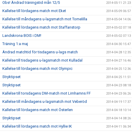
Obs! Ändrad träningstid mån 12/5
2014-05-11 21:23
Kallelse till lördagens match mot Eket
2014-05-09 06:57
Kallelse till måndagens u-lagsmatch mot Tomelilla
2014-05-04 14:06
Kallelse till lördagens match mot Staffanstorp
2014-05-02 07:18
Landskrona BOIS i DM!
2014-05-02 07:13
Träning 1:a maj
2014-04-30 15:47
Ändrad matchtid för tisdagens u-lags match
2014-04-28 12:35
Kallelse till tisdagens u-lagsmatch mot Kulladal
2014-04-27 16:46
Kallelse till lördagens match mot Olympic
2014-04-25 12:36
Stryktipset
2014-04-25 11:51
Stryktipset
2014-04-23 08:18
Kallelse till torsdagens DM-match mot Limhamns FF
2014-04-23 06:26
Kallelse till måndagens u-lagsmatch mot Veberöd
2014-04-19 17:37
Kallelse till lördagens match mot Österlen
2014-04-18 10:14
Stryktipset
2014-04-14 08:26
Kallelse till lördagens match mot Hyllie IK
2014-04-11 06:34