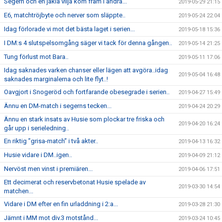
Segern och en jäkla vilja kom fram i andra...
2019-05-29 21:15
E6, matchtröjbyte och nerver som släppte..
2019-05-24 22:04
Idag förlorade vi mot det bästa laget i serien...
2019-05-18 15:36
I DM:s 4 slutspelsomgång säger vi tack för denna gången..
2019-05-14 21:25
Tung förlust mot Bara..
2019-05-11 17:06
Idag saknades varken chanser eller lägen att avgöra..idag
2019-05-04 16:48
saknades marginalerna och lite flyt..!
Oavgjort i Snogeröd och fortfarande obesegrade i serien..
2019-04-27 15:49
Ännu en DM-match i segerns tecken...
2019-04-24 20:29
Ännu en stark insats av Husie som plockar tre friska och
2019-04-20 16:24
går upp i serieledning..
En riktig ”grisa-match” i två akter..
2019-04-13 16:32
Husie vidare i DM..igen..
2019-04-09 21:12
Nervöst men vinst i premiären...
2019-04-06 17:51
Ett decimerat och reservbetonat Husie spelade av
2019-03-30 14:54
matchen...
Vidare i DM efter en fin urladdning i 2:a...
2019-03-28 21:30
Jämnt i MM mot div.3 motstånd...
2019-03-24 10:45