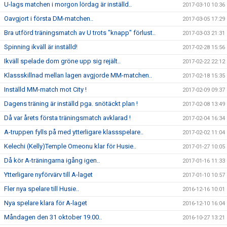
U-lags matchen i morgon lördag är inställd..
2017-03-10 10:36
Oavgjort i första DM-matchen..
2017-03-05 17:29
Bra utförd träningsmatch av U trots "knapp" förlust..
2017-03-03 21:31
Spinning ikväll är inställd!
2017-02-28 15:56
Ikväll spelade dom gröne upp sig rejält..
2017-02-22 22:12
Klassskillnad mellan lagen avgjorde MM-matchen..
2017-02-18 15:35
Inställd MM-match mot City !
2017-02-09 09:37
Dagens träning är inställd pga. snötäckt plan !
2017-02-08 13:49
Då var årets första träningsmatch avklarad !
2017-02-04 16:34
A-truppen fylls på med ytterligare klassspelare..
2017-02-02 11:04
Kelechi (Kelly)Temple Omeonu klar för Husie..
2017-01-27 10:05
Då kör A-träningarna igång igen..
2017-01-16 11:33
Ytterligare nyförvärv till A-laget
2017-01-10 10:57
Fler nya spelare till Husie..
2016-12-16 10:01
Nya spelare klara för A-laget
2016-12-10 16:04
Måndagen den 31 oktober 19.00..
2016-10-27 13:21