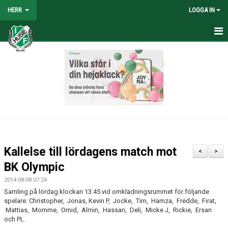
HERR
LOGGA IN
HEM
NYHETER
TRUPPEN
KALENDER
TABELL/RESULTAT
Kallelse till lördagens match mot
<
>
MATCHER
BK Olympic
2014-08-08 07:24
BILDGALLERI
Samling på lördag klockan 13:45 vid omklädningsrummet för följande
spelare: Christopher, Jonas, Kevin P, Jocke, Tim, Hamza, Fredde, Firat,
KONTAKT
Mattias, Momme, Omid, Almin, Hassan, Deli, Micke J, Rickie, Ersan
och PL.