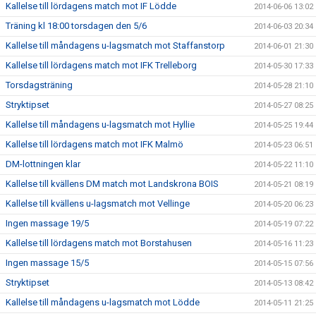
Kallelse till lördagens match mot IF Lödde
2014-06-06 13:02
Träning kl 18:00 torsdagen den 5/6
2014-06-03 20:34
Kallelse till måndagens u-lagsmatch mot Staffanstorp
2014-06-01 21:30
Kallelse till lördagens match mot IFK Trelleborg
2014-05-30 17:33
Torsdagsträning
2014-05-28 21:10
Stryktipset
2014-05-27 08:25
Kallelse till måndagens u-lagsmatch mot Hyllie
2014-05-25 19:44
Kallelse till lördagens match mot IFK Malmö
2014-05-23 06:51
DM-lottningen klar
2014-05-22 11:10
Kallelse till kvällens DM match mot Landskrona BOIS
2014-05-21 08:19
Kallelse till kvällens u-lagsmatch mot Vellinge
2014-05-20 06:23
Ingen massage 19/5
2014-05-19 07:22
Kallelse till lördagens match mot Borstahusen
2014-05-16 11:23
Ingen massage 15/5
2014-05-15 07:56
Stryktipset
2014-05-13 08:42
Kallelse till måndagens u-lagsmatch mot Lödde
2014-05-11 21:25