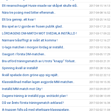
Ett revanschsuget Husie visade var skåpet skulle stå..
2017-04-15 14:13
Nära tre poäng med bitter eftersmak..
2017-04-08 16:52
Ett bra genrep..ett kvar !
2017-03-25 14:52
Bra spel av U gjorde en frusen publik glad..
2017-03-17 21:22
LÖRDAGENS DM-MATCH MOT SVEDALA INSTÄLLD !
2017-03-17 09:22
Närmare tvåsiffrigt är svårt att komma !
2017-03-12 16:27
U-lags matchen i morgon lördag är inställd..
2017-03-10 10:36
Oavgjort i första DM-matchen..
2017-03-05 17:29
Bra utförd träningsmatch av U trots "knapp" förlust..
2017-03-03 21:31
Spinning ikväll är inställd!
2017-02-28 15:56
Ikväll spelade dom gröne upp sig rejält..
2017-02-22 22:12
Klassskillnad mellan lagen avgjorde MM-matchen..
2017-02-18 15:35
Inställd MM-match mot City !
2017-02-09 09:37
Dagens träning är inställd pga. snötäckt plan !
2017-02-08 13:49
Då var årets första träningsmatch avklarad !
2017-02-04 16:34
A-truppen fylls på med ytterligare klassspelare..
2017-02-02 11:04