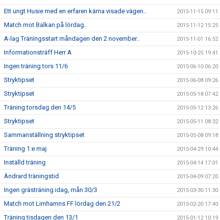
Ett ungt Husie med en erfaren kärna visade vägen..
2015-11-15 09:11
Match mot Balkan på lördag..
2015-11-12 15:25
A-lag Träningsstart måndagen den 2 november..
2015-11-01 16:52
Informationsträff Herr A
2015-10-25 19:41
Ingen träning tors 11/6
2015-06-10 06:20
Stryktipset
2015-06-08 09:26
Stryktipset
2015-05-18 07:42
Träning torsdag den 14/5
2015-05-12 13:26
Stryktipset
2015-05-11 08:32
Sammanställning stryktipset
2015-05-08 09:18
Träning 1:e maj
2015-04-29 10:44
Inställd träning
2015-04-14 17:01
Ändrard träningstid
2015-04-09 07:20
Ingen grästräning idag, mån 30/3
2015-03-30 11:30
Match mot Limhamns FF lördag den 21/2
2015-02-20 17:40
Träning tisdagen den 13/1
2015-01-12 10:19