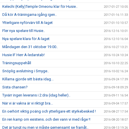
Kelechi (Kelly)Temple Omeonu klar för Husie..
2017-01-27 10:05
Då kör A-träningarna igång igen..
2017-01-16 11:33
Ytterligare nyförvärv till A-laget
2017-01-10 10:57
Fler nya spelare till Husie..
2016-12-16 10:01
Nya spelare klara för A-laget
2016-12-10 16:04
Måndagen den 31 oktober 19.00..
2016-10-27 13:21
Husie IF Herr A-ledarstab!
2016-10-24 10:24
Träningsuppehåll
2016-10-10 22:25
Snöplig avslutning i Smyge..
2016-10-02 16:24
Killarna gjorde sitt bästa idag...
2016-09-24 17:39
Sista chansen?
2016-09-18 09:29
Tyvärr ingen leverans i 2:dra (idag heller)..
2016-09-11 16:54
När vi är vakna är vi riktigt bra...
2016-09-04 17:57
En oerhört viktig poäng och ytterligare ett styrkebesked !
2016-08-27 17:54
En ren kamp om existens..och den vann vi med råge !!
2016-08-20 18:07
Det är tungt nu men vi måste gemensamt se framåt..
2016-08-13 19:26