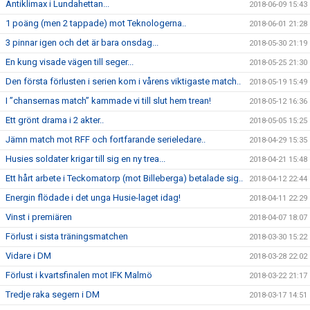
Antiklimax i Lundahettan...
2018-06-09 15:43
1 poäng (men 2 tappade) mot Teknologerna..
2018-06-01 21:28
3 pinnar igen och det är bara onsdag...
2018-05-30 21:19
En kung visade vägen till seger...
2018-05-25 21:30
Den första förlusten i serien kom i vårens viktigaste match..
2018-05-19 15:49
I ”chansernas match” kammade vi till slut hem trean!
2018-05-12 16:36
Ett grönt drama i 2 akter..
2018-05-05 15:25
Jämn match mot RFF och fortfarande serieledare..
2018-04-29 15:35
Husies soldater krigar till sig en ny trea...
2018-04-21 15:48
Ett hårt arbete i Teckomatorp (mot Billeberga) betalade sig..
2018-04-12 22:44
Energin flödade i det unga Husie-laget idag!
2018-04-11 22:29
Vinst i premiären
2018-04-07 18:07
Förlust i sista träningsmatchen
2018-03-30 15:22
Vidare i DM
2018-03-28 22:02
Förlust i kvartsfinalen mot IFK Malmö
2018-03-22 21:17
Tredje raka segern i DM
2018-03-17 14:51