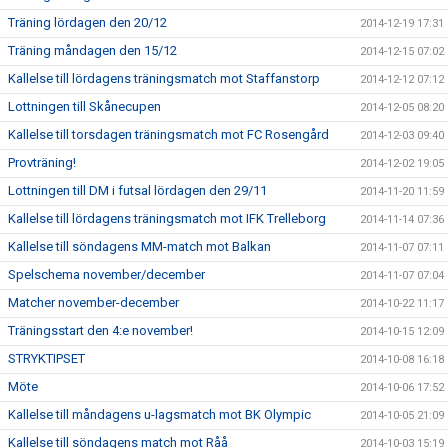
Träning lördagen den 20/12
2014-12-19 17:31
Träning måndagen den 15/12
2014-12-15 07:02
Kallelse till lördagens träningsmatch mot Staffanstorp
2014-12-12 07:12
Lottningen till Skånecupen
2014-12-05 08:20
Kallelse till torsdagen träningsmatch mot FC Rosengård
2014-12-03 09:40
Provträning!
2014-12-02 19:05
Lottningen till DM i futsal lördagen den 29/11
2014-11-20 11:59
Kallelse till lördagens träningsmatch mot IFK Trelleborg
2014-11-14 07:36
Kallelse till söndagens MM-match mot Balkan
2014-11-07 07:11
Spelschema november/december
2014-11-07 07:04
Matcher november-december
2014-10-22 11:17
Träningsstart den 4:e november!
2014-10-15 12:09
STRYKTIPSET
2014-10-08 16:18
Möte
2014-10-06 17:52
Kallelse till måndagens u-lagsmatch mot BK Olympic
2014-10-05 21:09
Kallelse till söndagens match mot Råå
2014-10-03 15:19