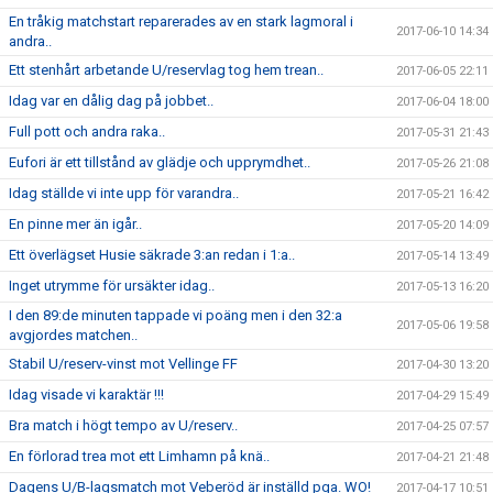
En tråkig matchstart reparerades av en stark lagmoral i
2017-06-10 14:34
andra..
Ett stenhårt arbetande U/reservlag tog hem trean..
2017-06-05 22:11
Idag var en dålig dag på jobbet..
2017-06-04 18:00
Full pott och andra raka..
2017-05-31 21:43
Eufori är ett tillstånd av glädje och upprymdhet..
2017-05-26 21:08
Idag ställde vi inte upp för varandra..
2017-05-21 16:42
En pinne mer än igår..
2017-05-20 14:09
Ett överlägset Husie säkrade 3:an redan i 1:a..
2017-05-14 13:49
Inget utrymme för ursäkter idag..
2017-05-13 16:20
I den 89:de minuten tappade vi poäng men i den 32:a
2017-05-06 19:58
avgjordes matchen..
Stabil U/reserv-vinst mot Vellinge FF
2017-04-30 13:20
Idag visade vi karaktär !!!
2017-04-29 15:49
Bra match i högt tempo av U/reserv..
2017-04-25 07:57
En förlorad trea mot ett Limhamn på knä..
2017-04-21 21:48
Dagens U/B-lagsmatch mot Veberöd är inställd pga. WO!
2017-04-17 10:51