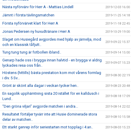
Nästa nyförvärv för Herr A - Mattias Lindell
2019-12-03 16:00
Jämnt i första tävlingsmatchen
2019-11-25 14:18
Första nyförvärvet klart för Herr A
2019-11-18 22:45
Jonas Pedersen ny huvudtränare i Herr A
2019-10-29 19:00
Slaget om Husiegård avgjordes med hjälp av järnvilja, mod
2019-09-22 15:37
och en klassisk tåfjutt..
Tung tung tung är fotbollen ibland..
2019-09-14 15:00
Genarp hade oss i brygga innan halvtid - en brygga vi aldrig
2019-09-07 15:23
lyckades resa oss från..
Höstens (hittills) bästa prestation kom mot vårens formlag
2019-08-30 22:19
i div. 5 Sv...
Grönt är skönt alla dagar i veckan tycker hen..
2019-08-23 20:48
En sagolik upphämtning sista 20 istället för en kalldusch i
2019-08-18 17:09
Lund..
“Den gröna viljan” avgjorde matchen i andra...
2019-08-14 22:02
Resultatet förtäljer tyvärr inte att Husie dominerade stora
2019-08-10 15:58
delar av matchen..
Ett starkt genrep inför seriestarten mot topplag i 4:an..
2019-08-03 15:23