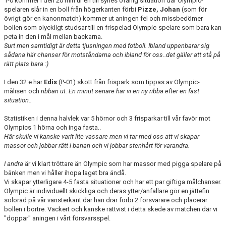
1-0 kommer i den 20 min ur en till synes ofarlig situation där Olympic-
spelaren slår in en boll från högerkanten förbi
Pizze, Johan
(som för
övrigt gör en kanonmatch) kommer ut aningen fel och missbedömer
bollen som olyckligt studsar till en frispelad Olympic-spelare som bara kan
peta in den i mål mellan backarna.
Surt men samtidigt är detta tjusningen med fotboll. Ibland uppenbarar sig
sådana här chanser för motståndarna och ibland för oss..det gäller att stå på
rätt plats bara :)
I den 32:e har
Edis
(P-01) skott från frispark som tippas av Olympic-
målisen och
ribban ut. En minut senare har vi en ny ribba efter en fast
situation..
Statistiken i denna halvlek var 5 hörnor och 3 frisparkar till vår favör mot
Olympics 1 hörna och inga fasta..
Här skulle vi kanske varit lite vassare men vi tar med oss att vi skapar
massor och jobbar rätt i banan och vi jobbar stenhårt för varandra.
I andra
är vi klart tröttare än Olympic som har massor med pigga spelare på
bänken men vi håller ihopa laget bra ändå.
Vi skapar ytterligare 4-5 fasta situationer och har ett par giftiga målchanser.
Olympic är individuellt skickliga och deras ytter/anfallare gör en jättefin
soloräd på vår vänsterkant där han drar förbi 2 försvarare och placerar
bollen i bortre. Vackert och kanske rättvist i detta skede av matchen där vi
"doppar" aningen i vårt försvarsspel.