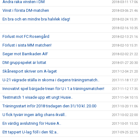
Andra raka vinsten i DM
2018-03-11 17:06
Vinst i första DM-matchen
2018-03-06 21:46
En bra och en mindre bra halvlek idag!
2018-02-24 15:31
2018-02-16 10:35
Förlust mot FC Rosengård
2018-02-13 21:16
Förlust i sista MM matchen!
2018-02-10 15:31
Seger mot Barrikaden AIF
2018-02-02 21:22
DM gruppspelet är lottat
2018-01-27 20:30
Skånesport skriver om A-laget
2017-12-04 21:20
U-21 vägrade ställa in skorna i dagens träningsmatch..
2017-11-18 17:27
Innovativt spel bärgade trean för U i 1:a träningsmatchen!
2017-11-12 17:35
Testmatch 1 visade upp ett ungt Husie..
2017-11-04 10:15
Träningsstart inför 2018 tisdagen den 31/10 kl. 20.00
2017-10-20 11:06
U fick tyvärr ingen ärlig chans ikväll..
2017-10-02 22:00
En värdig avslutning för Husie A..
2017-10-01 15:32
Ett tappert U-lag föll i den 92:a..
2017-09-25 22:15