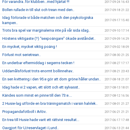
För varandra..för klubben...med hjärtat !!!
2017-09-24 16:43
Bollen rullade in till slut och trean med den..
2017-09-18 21:22
Idag förlorade vi både matchen och den psykologiska
2017-09-17 15:40
kampen..
Trots bra spel var marginalerna inte på vår sida idag..
2017-09-10 17:14
Höstens viktigaste (?) "sexpoängare" ökade avståndet..
2017-09-09 14:29
En mycket, mycket viktig poäng !
2017-09-02 18:09
Förlust mot serietrean..
2017-08-30 21:25
En underbar eftermiddag i segerns tecken !
2017-08-27 17:17
Uddamålsförlust trots enormt bollinnehav..
2017-08-21 23:43
En sen kvittering i den 95:e gör att dom gröne håller undan..
2017-08-18 21:07
Idag hade vi 2 vapen, ett slött och ett sylvasst..
2017-08-13 18:01
Kändes som minst en pinne till den 73:e....
2017-08-12 16:56
2 Husie-lag utförde en bra träningsmatch i varsin halvlek..
2017-08-01 21:27
Propagandafotboll i Arlöv..
2017-06-21 21:21
En trea till Husie hade varit ett rättvist resultat...
2017-06-17 17:48
Oavgjort för U/reservlaget i Lund..
2017-06-13 21:44