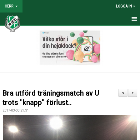
HERR
LOGGA IN
HEM
NYHETER
TRUPPEN
KALENDER
TABELL/RESULTAT
Bra utförd träningsmatch av U
<
>
MATCHER
trots "knapp" förlust..
2017-03-03 21:31
BILDGALLERI
KONTAKT