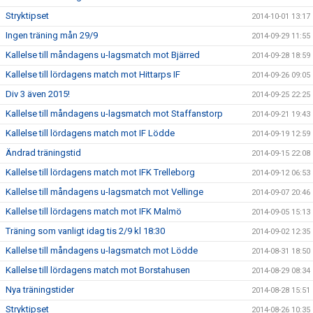
Stryktipset
2014-10-01 13:17
Ingen träning mån 29/9
2014-09-29 11:55
Kallelse till måndagens u-lagsmatch mot Bjärred
2014-09-28 18:59
Kallelse till lördagens match mot Hittarps IF
2014-09-26 09:05
Div 3 även 2015!
2014-09-25 22:25
Kallelse till måndagens u-lagsmatch mot Staffanstorp
2014-09-21 19:43
Kallelse till lördagens match mot IF Lödde
2014-09-19 12:59
Ändrad träningstid
2014-09-15 22:08
Kallelse till lördagens match mot IFK Trelleborg
2014-09-12 06:53
Kallelse till måndagens u-lagsmatch mot Vellinge
2014-09-07 20:46
Kallelse till lördagens match mot IFK Malmö
2014-09-05 15:13
Träning som vanligt idag tis 2/9 kl 18:30
2014-09-02 12:35
Kallelse till måndagens u-lagsmatch mot Lödde
2014-08-31 18:50
Kallelse till lördagens match mot Borstahusen
2014-08-29 08:34
Nya träningstider
2014-08-28 15:51
Stryktipset
2014-08-26 10:35