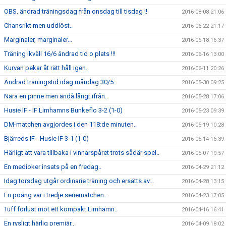
OBS. ändrad träningsdag från onsdag till tisdag !!
2016-08-08 21:06
Chansrikt men uddlöst..
2016-06-22 21:17
Marginaler, marginaler...
2016-06-18 16:37
Träning ikväll 16/6 ändrad tid o plats !!!
2016-06-16 13:00
Kurvan pekar åt rätt håll igen..
2016-06-11 20:26
Ändrad träningstid idag måndag 30/5..
2016-05-30 09:25
Nära en pinne men ändå långt ifrån..
2016-05-28 17:06
Husie IF - IF Limhamns Bunkeflo 3-2 (1-0)
2016-05-23 09:39
DM-matchen avgjordes i den 118:de minuten..
2016-05-19 10:28
Bjärreds IF - Husie IF 3-1 (1-0)
2016-05-14 16:39
Härligt att vara tillbaka i vinnarspåret trots sådär spel..
2016-05-07 19:57
En medioker insats på en fredag..
2016-04-29 21:12
Idag torsdag utgår ordinarie träning och ersätts av...
2016-04-28 13:15
En poäng var i tredje seriematchen..
2016-04-23 17:05
Tuff förlust mot ett kompakt Limhamn..
2016-04-16 16:41
En rysligt härlig premiär..
2016-04-09 18:02