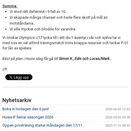
Summa:
Vi stod rätt defensivt i 9 fall av 10..
Vi skapade många chanser och hade flera skott på mål än
motståndarna..
Vi ville mycket och blödde för varandra..
Vi önskar Olympics U17 lycka till i sitt div.1-äventyr i vår och själva tar vi
med oss en väl utförd träningsmatch trots knappa resurser och tackar P-01
för lån av spelare.
Bäst på plan i Husie idag får gå till
Simon K., Edis och Lucas/Mark..
//P.
Nyhetsarkiv
Boka in lördagen den 6 juni!
2026-06-05 12:53
Husie IF herrar säsongen 2026
2026-03-05 09:38
Öppen provträning startar måndagen den 17/11.
2025-11-16 08:30