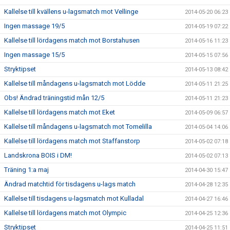
Kallelse till kvällens u-lagsmatch mot Vellinge
2014-05-20 06:23
Ingen massage 19/5
2014-05-19 07:22
Kallelse till lördagens match mot Borstahusen
2014-05-16 11:23
Ingen massage 15/5
2014-05-15 07:56
Stryktipset
2014-05-13 08:42
Kallelse till måndagens u-lagsmatch mot Lödde
2014-05-11 21:25
Obs! Ändrad träningstid mån 12/5
2014-05-11 21:23
Kallelse till lördagens match mot Eket
2014-05-09 06:57
Kallelse till måndagens u-lagsmatch mot Tomelilla
2014-05-04 14:06
Kallelse till lördagens match mot Staffanstorp
2014-05-02 07:18
Landskrona BOIS i DM!
2014-05-02 07:13
Träning 1:a maj
2014-04-30 15:47
Ändrad matchtid för tisdagens u-lags match
2014-04-28 12:35
Kallelse till tisdagens u-lagsmatch mot Kulladal
2014-04-27 16:46
Kallelse till lördagens match mot Olympic
2014-04-25 12:36
Stryktipset
2014-04-25 11:51