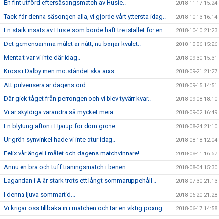
En fint utförd eftersäsongsmatch av Husie..
2018-11-17 15:24
Tack för denna säsongen alla, vi gjorde vårt yttersta idag..
2018-10-13 16:14
En stark insats av Husie som borde haft tre istället för en..
2018-10-10 21:23
Det gemensamma målet är nått, nu börjar kvalet..
2018-10-06 15:26
Mentalt var vi inte där idag..
2018-09-30 15:31
Kross i Dalby men motståndet ska äras..
2018-09-21 21:27
Att pulverisera är dagens ord..
2018-09-15 14:51
Där gick tåget från perrongen och vi blev tyvärr kvar..
2018-09-08 18:10
Vi är skyldiga varandra så mycket mera..
2018-09-02 16:49
En blytung afton i Hjärup för dom gröne..
2018-08-24 21:10
Ur grön synvinkel hade vi inte otur idag..
2018-08-18 12:04
Felix vår ängel i målet och dagens matchvinnare!
2018-08-11 16:57
Ännu en bra och tuff träningsmatch i benen..
2018-08-04 15:30
Lagandan i A är stark trots ett långt sommaruppehåll...
2018-07-30 21:13
I denna ljuva sommartid...
2018-06-20 21:28
Vi krigar oss tillbaka in i matchen och tar en viktig poäng..
2018-06-17 14:58