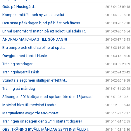
Gräs på Husiegård..
2016-04-03 09:48
Kompakt mittfält och sylvassa avslut..
2016-04-02 15:58
Den sista påskdagen bjöd på blåst och finess..
2016-03-28 17:18
En väl genomförd match på ett soligt Kulladals IP..
2016-03-20 16:54
ÄNDRAD MATCHDAG TILL SÖNDAG !!!
2016-03-17 13:43
Bra tempo och ett disciplinerat spel...
2016-03-16 21:46
Oavgjort med fördel Husie..
2016-03-13 18:00
Träning torsdagar
2016-03-09 20:39
Träningsläger till Påsk
2016-02-24 20:42
Stundtals segt men slutligen effektivt..
2016-02-20 19:38
Träning på måndag
2016-01-31 20:28
Säsongen 2016 börjar med spelarmöte den 18 januari
2016-01-08 10:31
Motvind blev till medvind i andra...
2015-12-05 15:43
Marginalerna avgjorde MM-mötet..
2015-11-29 17:17
Träningen onsdagen den 25/11 startar tidigare !
2015-11-24 12:55
OBS. TRÄNING IKVÄLL MÅNDAG 23/11 INSTÄLLD !!
2015-11-23 13:30