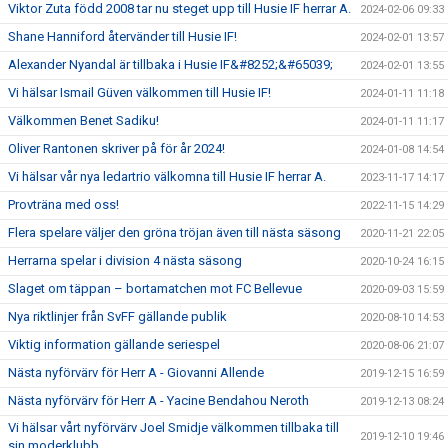
Viktor Zuta född 2008 tar nu steget upp till Husie IF herrar A.
2024-02-06 09:33
Shane Hanniford återvänder till Husie IF!
2024-02-01 13:57
Alexander Nyandal är tillbaka i Husie IF&#8252;&#65039;
2024-02-01 13:55
Vi hälsar Ismail Güven välkommen till Husie IF!
2024-01-11 11:18
Välkommen Benet Sadiku!
2024-01-11 11:17
Oliver Rantonen skriver på för år 2024!
2024-01-08 14:54
Vi hälsar vår nya ledartrio välkomna till Husie IF herrar A.
2023-11-17 14:17
Provträna med oss!
2022-11-15 14:29
Flera spelare väljer den gröna tröjan även till nästa säsong
2020-11-21 22:05
Herrarna spelar i division 4 nästa säsong
2020-10-24 16:15
Slaget om täppan – bortamatchen mot FC Bellevue
2020-09-03 15:59
Nya riktlinjer från SvFF gällande publik
2020-08-10 14:53
Viktig information gällande seriespel
2020-08-06 21:07
Nästa nyförvärv för Herr A - Giovanni Allende
2019-12-15 16:59
Nästa nyförvärv för Herr A - Yacine Bendahou Neroth
2019-12-13 08:24
Vi hälsar vårt nyförvärv Joel Smidje välkommen tillbaka till
2019-12-10 19:46
sin moderklubb