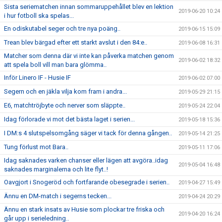
Sista seriematchen innan sommaruppehållet blev en lektion
2019-06-20 10:24
i hur fotboll ska spelas...
En odiskutabel seger och tre nya poäng..
2019-06-15 15:09
Trean blev bärgad efter ett starkt avslut i den 84:e..
2019-06-08 16:31
Matcher som denna där vi inte kan påverka matchen genom
2019-06-02 18:32
att spela boll vill man bara glömma..
Inför Linero IF - Husie IF
2019-06-02 07:00
Segern och en jäkla vilja kom fram i andra...
2019-05-29 21:15
E6, matchtröjbyte och nerver som släppte..
2019-05-24 22:04
Idag förlorade vi mot det bästa laget i serien...
2019-05-18 15:36
I DM:s 4 slutspelsomgång säger vi tack för denna gången..
2019-05-14 21:25
Tung förlust mot Bara..
2019-05-11 17:06
Idag saknades varken chanser eller lägen att avgöra..idag
2019-05-04 16:48
saknades marginalerna och lite flyt..!
Oavgjort i Snogeröd och fortfarande obesegrade i serien..
2019-04-27 15:49
Ännu en DM-match i segerns tecken...
2019-04-24 20:29
Ännu en stark insats av Husie som plockar tre friska och
2019-04-20 16:24
går upp i serieledning..