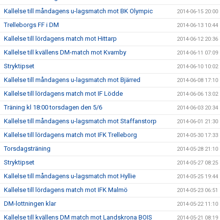
Kallelse till måndagens u-lagsmatch mot BK Olympic
2014-06-15 20:00
Trelleborgs FF i DM
2014-06-13 10:44
Kallelse till lördagens match mot Hittarp
2014-06-12 20:36
Kallelse till kvällens DM-match mot Kvarnby
2014-06-11 07:09
Stryktipset
2014-06-10 10:02
Kallelse till måndagens u-lagsmatch mot Bjärred
2014-06-08 17:10
Kallelse till lördagens match mot IF Lödde
2014-06-06 13:02
Träning kl 18:00 torsdagen den 5/6
2014-06-03 20:34
Kallelse till måndagens u-lagsmatch mot Staffanstorp
2014-06-01 21:30
Kallelse till lördagens match mot IFK Trelleborg
2014-05-30 17:33
Torsdagsträning
2014-05-28 21:10
Stryktipset
2014-05-27 08:25
Kallelse till måndagens u-lagsmatch mot Hyllie
2014-05-25 19:44
Kallelse till lördagens match mot IFK Malmö
2014-05-23 06:51
DM-lottningen klar
2014-05-22 11:10
Kallelse till kvällens DM match mot Landskrona BOIS
2014-05-21 08:19