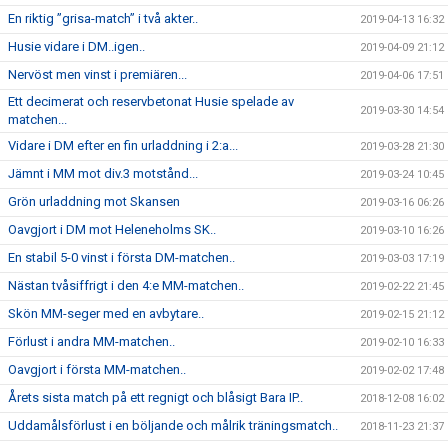
En riktig ”grisa-match” i två akter..
2019-04-13 16:32
Husie vidare i DM..igen..
2019-04-09 21:12
Nervöst men vinst i premiären...
2019-04-06 17:51
Ett decimerat och reservbetonat Husie spelade av
2019-03-30 14:54
matchen...
Vidare i DM efter en fin urladdning i 2:a...
2019-03-28 21:30
Jämnt i MM mot div.3 motstånd...
2019-03-24 10:45
Grön urladdning mot Skansen
2019-03-16 06:26
Oavgjort i DM mot Heleneholms SK..
2019-03-10 16:26
En stabil 5-0 vinst i första DM-matchen..
2019-03-03 17:19
Nästan tvåsiffrigt i den 4:e MM-matchen..
2019-02-22 21:45
Skön MM-seger med en avbytare..
2019-02-15 21:12
Förlust i andra MM-matchen..
2019-02-10 16:33
Oavgjort i första MM-matchen..
2019-02-02 17:48
Årets sista match på ett regnigt och blåsigt Bara IP..
2018-12-08 16:02
Uddamålsförlust i en böljande och målrik träningsmatch..
2018-11-23 21:37