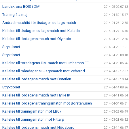
Landskrona BOIS i DM!
2014-05-02 07:13
Träning 1:a maj
2014-04-30 15:47
Ändrad matchtid för tisdagens u-lags match
2014-04-28 12:35
Kallelse till tisdagens u-lagsmatch mot Kulladal
2014-04-27 16:46
Kallelse till lördagens match mot Olympic
2014-04-25 12:36
Stryktipset
2014-04-25 11:51
Stryktipset
2014-04-23 08:18
Kallelse till torsdagens DM-match mot Limhamns FF
2014-04-23 06:26
Kallelse till måndagens u-lagsmatch mot Veberöd
2014-04-19 17:37
Kallelse till lördagens match mot Österlen
2014-04-18 10:14
Stryktipset
2014-04-14 08:26
Kallelse till lördagens match mot Hyllie IK
2014-04-11 06:34
Kallelse till lördagens träningsmatch mot Borstahusen
2014-04-04 06:51
Kallelse till träningsmatch mot LB07
2014-03-28 06:49
Kallelse till träningsmatch mot Hittarp
2014-03-21 06:32
Kallelse till lördagens match mot Högaborg
2014-03-14 06:47