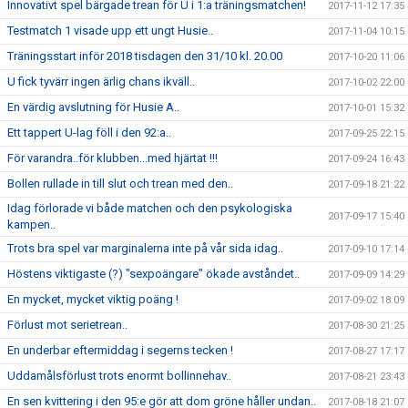
Innovativt spel bärgade trean för U i 1:a träningsmatchen!
2017-11-12 17:35
Testmatch 1 visade upp ett ungt Husie..
2017-11-04 10:15
Träningsstart inför 2018 tisdagen den 31/10 kl. 20.00
2017-10-20 11:06
U fick tyvärr ingen ärlig chans ikväll..
2017-10-02 22:00
En värdig avslutning för Husie A..
2017-10-01 15:32
Ett tappert U-lag föll i den 92:a..
2017-09-25 22:15
För varandra..för klubben...med hjärtat !!!
2017-09-24 16:43
Bollen rullade in till slut och trean med den..
2017-09-18 21:22
Idag förlorade vi både matchen och den psykologiska
2017-09-17 15:40
kampen..
Trots bra spel var marginalerna inte på vår sida idag..
2017-09-10 17:14
Höstens viktigaste (?) "sexpoängare" ökade avståndet..
2017-09-09 14:29
En mycket, mycket viktig poäng !
2017-09-02 18:09
Förlust mot serietrean..
2017-08-30 21:25
En underbar eftermiddag i segerns tecken !
2017-08-27 17:17
Uddamålsförlust trots enormt bollinnehav..
2017-08-21 23:43
En sen kvittering i den 95:e gör att dom gröne håller undan..
2017-08-18 21:07