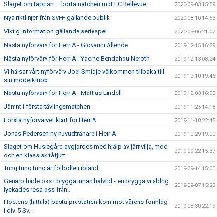
Slaget om täppan – bortamatchen mot FC Bellevue
2020-09-03 15:59
Nya riktlinjer från SvFF gällande publik
2020-08-10 14:53
Viktig information gällande seriespel
2020-08-06 21:07
Nästa nyförvärv för Herr A - Giovanni Allende
2019-12-15 16:59
Nästa nyförvärv för Herr A - Yacine Bendahou Neroth
2019-12-13 08:24
Vi hälsar vårt nyförvärv Joel Smidje välkommen tillbaka till
2019-12-10 19:46
sin moderklubb
Nästa nyförvärv för Herr A - Mattias Lindell
2019-12-03 16:00
Jämnt i första tävlingsmatchen
2019-11-25 14:18
Första nyförvärvet klart för Herr A
2019-11-18 22:45
Jonas Pedersen ny huvudtränare i Herr A
2019-10-29 19:00
Slaget om Husiegård avgjordes med hjälp av järnvilja, mod
2019-09-22 15:37
och en klassisk tåfjutt..
Tung tung tung är fotbollen ibland..
2019-09-14 15:00
Genarp hade oss i brygga innan halvtid - en brygga vi aldrig
2019-09-07 15:23
lyckades resa oss från..
Höstens (hittills) bästa prestation kom mot vårens formlag
2019-08-30 22:19
i div. 5 Sv...