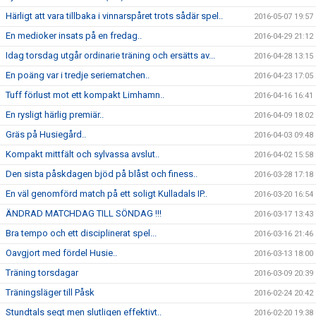
Härligt att vara tillbaka i vinnarspåret trots sådär spel..
2016-05-07 19:57
En medioker insats på en fredag..
2016-04-29 21:12
Idag torsdag utgår ordinarie träning och ersätts av...
2016-04-28 13:15
En poäng var i tredje seriematchen..
2016-04-23 17:05
Tuff förlust mot ett kompakt Limhamn..
2016-04-16 16:41
En rysligt härlig premiär..
2016-04-09 18:02
Gräs på Husiegård..
2016-04-03 09:48
Kompakt mittfält och sylvassa avslut..
2016-04-02 15:58
Den sista påskdagen bjöd på blåst och finess..
2016-03-28 17:18
En väl genomförd match på ett soligt Kulladals IP..
2016-03-20 16:54
ÄNDRAD MATCHDAG TILL SÖNDAG !!!
2016-03-17 13:43
Bra tempo och ett disciplinerat spel...
2016-03-16 21:46
Oavgjort med fördel Husie..
2016-03-13 18:00
Träning torsdagar
2016-03-09 20:39
Träningsläger till Påsk
2016-02-24 20:42
Stundtals segt men slutligen effektivt..
2016-02-20 19:38