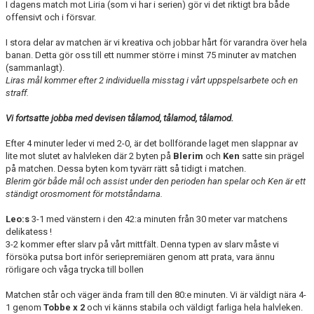
I dagens match mot Liria (som vi har i serien) gör vi det riktigt bra både
offensivt och i försvar.
I stora delar av matchen är vi kreativa och jobbar hårt för varandra över hela
banan. Detta gör oss till ett nummer större i minst 75 minuter av matchen
(sammanlagt).
Liras mål kommer efter 2 individuella misstag i vårt uppspelsarbete och en
straff.
Vi fortsatte jobba med devisen tålamod, tålamod, tålamod.
Efter 4 minuter leder vi med 2-0, är det bollförande laget men slappnar av
lite mot slutet av halvleken där 2 byten på
Blerim
och
Ken
satte sin prägel
på matchen. Dessa byten kom tyvärr rätt så tidigt i matchen.
Blerim gör både mål och assist under den perioden han spelar och Ken är ett
ständigt orosmoment för motståndarna.
Leo:s
3-1 med vänstern i den 42:a minuten från 30 meter var matchens
delikatess !
3-2 kommer efter slarv på vårt mittfält. Denna typen av slarv måste vi
försöka putsa bort inför seriepremiären genom att prata, vara ännu
rörligare och våga trycka till bollen
Matchen står och väger ända fram till den 80:e minuten. Vi är väldigt nära 4-
1 genom
Tobbe x 2
och vi känns stabila och väldigt farliga hela halvleken.