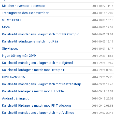
Matcher november-december
2014-10-22 11:17
Träningsstart den 4:e november!
2014-10-15 12:09
STRYKTIPSET
2014-10-08 16:18
Möte
2014-10-06 17:52
Kallelse till måndagens u-lagsmatch mot BK Olympic
2014-10-05 21:09
Kallelse till söndagens match mot Råå
2014-10-03 15:19
Stryktipset
2014-10-01 13:17
Ingen träning mån 29/9
2014-09-29 11:55
Kallelse till måndagens u-lagsmatch mot Bjärred
2014-09-28 18:59
Kallelse till lördagens match mot Hittarps IF
2014-09-26 09:05
Div 3 även 2015!
2014-09-25 22:25
Kallelse till måndagens u-lagsmatch mot Staffanstorp
2014-09-21 19:43
Kallelse till lördagens match mot IF Lödde
2014-09-19 12:59
Ändrad träningstid
2014-09-15 22:08
Kallelse till lördagens match mot IFK Trelleborg
2014-09-12 06:53
Kallelse till måndagens u-lagsmatch mot Vellinge
2014-09-07 20:46