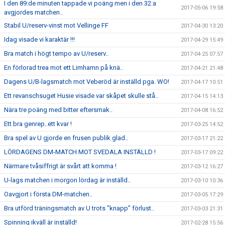
I den 89:de minuten tappade vi poäng men i den 32:a
2017-05-06 19:58
avgjordes matchen..
Stabil U/reserv-vinst mot Vellinge FF
2017-04-30 13:20
Idag visade vi karaktär !!!
2017-04-29 15:49
Bra match i högt tempo av U/reserv..
2017-04-25 07:57
En förlorad trea mot ett Limhamn på knä..
2017-04-21 21:48
Dagens U/B-lagsmatch mot Veberöd är inställd pga. WO!
2017-04-17 10:51
Ett revanschsuget Husie visade var skåpet skulle stå..
2017-04-15 14:13
Nära tre poäng med bitter eftersmak..
2017-04-08 16:52
Ett bra genrep..ett kvar !
2017-03-25 14:52
Bra spel av U gjorde en frusen publik glad..
2017-03-17 21:22
LÖRDAGENS DM-MATCH MOT SVEDALA INSTÄLLD !
2017-03-17 09:22
Närmare tvåsiffrigt är svårt att komma !
2017-03-12 16:27
U-lags matchen i morgon lördag är inställd..
2017-03-10 10:36
Oavgjort i första DM-matchen..
2017-03-05 17:29
Bra utförd träningsmatch av U trots "knapp" förlust..
2017-03-03 21:31
Spinning ikväll är inställd!
2017-02-28 15:56