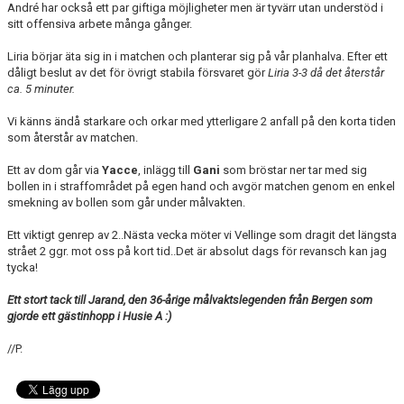
André har också ett par giftiga möjligheter men är tyvärr utan understöd i
sitt offensiva arbete många gånger.
Liria börjar äta sig in i matchen och planterar sig på vår planhalva. Efter ett
dåligt beslut av det för övrigt stabila försvaret gör
Liria 3-3 då det återstår
ca. 5 minuter.
Vi känns ändå starkare och orkar med ytterligare 2 anfall på den korta tiden
som återstår av matchen.
Ett av dom går via
Yacce
, inlägg till
Gani
som bröstar ner tar med sig
bollen in i straffområdet på egen hand och avgör matchen genom en enkel
smekning av bollen som går under målvakten.
Ett viktigt genrep av 2..Nästa vecka möter vi Vellinge som dragit det längsta
strået 2 ggr. mot oss på kort tid..Det är absolut dags för revansch kan jag
tycka!
Ett stort tack till Jarand, den 36-årige målvaktslegenden från Bergen som
gjorde ett gästinhopp i Husie A :)
//P.