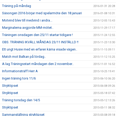
Träning på måndag
2016-01-31 20:28
Säsongen 2016 börjar med spelarmöte den 18 januari
2016-01-08 10:31
Motvind blev till medvind i andra...
2015-12-05 15:43
Marginalerna avgjorde MM-mötet..
2015-11-29 17:17
Träningen onsdagen den 25/11 startar tidigare !
2015-11-24 12:55
OBS. TRÄNING IKVÄLL MÅNDAG 23/11 INSTÄLLD !!
2015-11-23 13:30
Ett ungt Husie med en erfaren kärna visade vägen..
2015-11-15 09:11
Match mot Balkan på lördag..
2015-11-12 15:25
A-lag Träningsstart måndagen den 2 november..
2015-11-01 16:52
Informationsträff Herr A
2015-10-25 19:41
Ingen träning tors 11/6
2015-06-10 06:20
Stryktipset
2015-06-08 09:26
Stryktipset
2015-05-18 07:42
Träning torsdag den 14/5
2015-05-12 13:26
Stryktipset
2015-05-11 08:32
Sammanställning stryktipset
2015-05-08 09:18