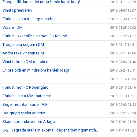
Energin flödade i det unga Husie-laget idag!
2018-04-11 22:29
Vinst i premiären
2018-04-07 18:07
Förlust i sista träningsmatchen
2018-03-30 15:22
Vidare i DM
2018-03-28 22:02
Förlust i kvartsfinalen mot IFK Malmö
2018-03-22 21:17
Tredje raka segern i DM
2018-03-17 14:51
Andra raka vinsten i DM
2018-03-11 17:06
Vinst i första DM-matchen
2018-03-06 21:46
En bra och en mindre bra halvlek idag!
2018-02-24 15:31
2018-02-16 10:35
Förlust mot FC Rosengård
2018-02-13 21:16
Förlust i sista MM matchen!
2018-02-10 15:31
Seger mot Barrikaden AIF
2018-02-02 21:22
DM gruppspelet är lottat
2018-01-27 20:30
Skånesport skriver om A-laget
2017-12-04 21:20
U-21 vägrade ställa in skorna i dagens träningsmatch..
2017-11-18 17:27