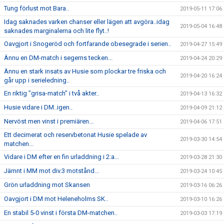
Tung förlust mot Bara..
2019-05-11 17:06
Idag saknades varken chanser eller lägen att avgöra..idag
2019-05-04 16:48
saknades marginalerna och lite flyt..!
Oavgjort i Snogeröd och fortfarande obesegrade i serien..
2019-04-27 15:49
Ännu en DM-match i segerns tecken...
2019-04-24 20:29
Ännu en stark insats av Husie som plockar tre friska och
2019-04-20 16:24
går upp i serieledning..
En riktig ”grisa-match” i två akter..
2019-04-13 16:32
Husie vidare i DM..igen..
2019-04-09 21:12
Nervöst men vinst i premiären...
2019-04-06 17:51
Ett decimerat och reservbetonat Husie spelade av
2019-03-30 14:54
matchen...
Vidare i DM efter en fin urladdning i 2:a...
2019-03-28 21:30
Jämnt i MM mot div.3 motstånd...
2019-03-24 10:45
Grön urladdning mot Skansen
2019-03-16 06:26
Oavgjort i DM mot Heleneholms SK..
2019-03-10 16:26
En stabil 5-0 vinst i första DM-matchen..
2019-03-03 17:19