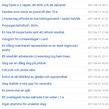
Idag hade vi 2 vapen, ett slött och ett sylvasst..
2017-08-13 18:01
Kändes som minst en pinne till den 73:e....
2017-08-12 16:56
2 Husie-lag utförde en bra träningsmatch i varsin halvlek..
2017-08-01 21:27
Propagandafotboll i Arlöv..
2017-06-21 21:21
En trea till Husie hade varit ett rättvist resultat...
2017-06-17 17:48
Oavgjort för U/reservlaget i Lund..
2017-06-13 21:44
En tråkig matchstart reparerades av en stark lagmoral i
2017-06-10 14:34
andra..
Ett stenhårt arbetande U/reservlag tog hem trean..
2017-06-05 22:11
Idag var en dålig dag på jobbet..
2017-06-04 18:00
Full pott och andra raka..
2017-05-31 21:43
Eufori är ett tillstånd av glädje och upprymdhet..
2017-05-26 21:08
Idag ställde vi inte upp för varandra..
2017-05-21 16:42
En pinne mer än igår..
2017-05-20 14:09
Ett överlägset Husie säkrade 3:an redan i 1:a..
2017-05-14 13:49
Inget utrymme för ursäkter idag..
2017-05-13 16:20