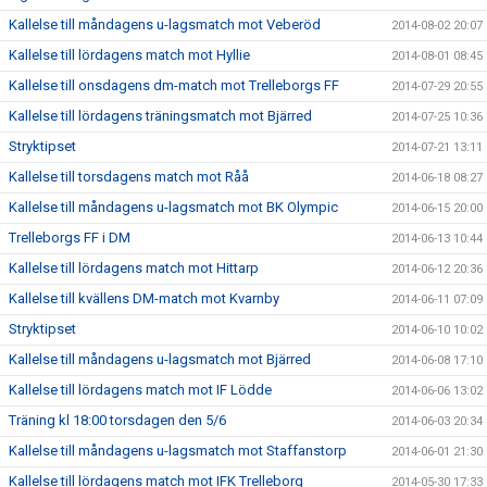
Kallelse till måndagens u-lagsmatch mot Veberöd
2014-08-02 20:07
Kallelse till lördagens match mot Hyllie
2014-08-01 08:45
Kallelse till onsdagens dm-match mot Trelleborgs FF
2014-07-29 20:55
Kallelse till lördagens träningsmatch mot Bjärred
2014-07-25 10:36
Stryktipset
2014-07-21 13:11
Kallelse till torsdagens match mot Råå
2014-06-18 08:27
Kallelse till måndagens u-lagsmatch mot BK Olympic
2014-06-15 20:00
Trelleborgs FF i DM
2014-06-13 10:44
Kallelse till lördagens match mot Hittarp
2014-06-12 20:36
Kallelse till kvällens DM-match mot Kvarnby
2014-06-11 07:09
Stryktipset
2014-06-10 10:02
Kallelse till måndagens u-lagsmatch mot Bjärred
2014-06-08 17:10
Kallelse till lördagens match mot IF Lödde
2014-06-06 13:02
Träning kl 18:00 torsdagen den 5/6
2014-06-03 20:34
Kallelse till måndagens u-lagsmatch mot Staffanstorp
2014-06-01 21:30
Kallelse till lördagens match mot IFK Trelleborg
2014-05-30 17:33