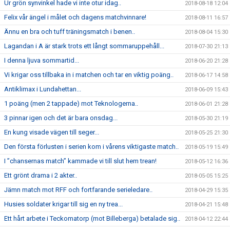
Ur grön synvinkel hade vi inte otur idag..
2018-08-18 12:04
Felix vår ängel i målet och dagens matchvinnare!
2018-08-11 16:57
Ännu en bra och tuff träningsmatch i benen..
2018-08-04 15:30
Lagandan i A är stark trots ett långt sommaruppehåll...
2018-07-30 21:13
I denna ljuva sommartid...
2018-06-20 21:28
Vi krigar oss tillbaka in i matchen och tar en viktig poäng..
2018-06-17 14:58
Antiklimax i Lundahettan...
2018-06-09 15:43
1 poäng (men 2 tappade) mot Teknologerna..
2018-06-01 21:28
3 pinnar igen och det är bara onsdag...
2018-05-30 21:19
En kung visade vägen till seger...
2018-05-25 21:30
Den första förlusten i serien kom i vårens viktigaste match..
2018-05-19 15:49
I ”chansernas match” kammade vi till slut hem trean!
2018-05-12 16:36
Ett grönt drama i 2 akter..
2018-05-05 15:25
Jämn match mot RFF och fortfarande serieledare..
2018-04-29 15:35
Husies soldater krigar till sig en ny trea...
2018-04-21 15:48
Ett hårt arbete i Teckomatorp (mot Billeberga) betalade sig..
2018-04-12 22:44