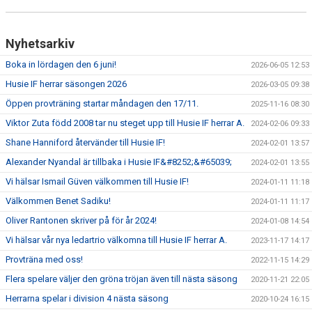
Nyhetsarkiv
Boka in lördagen den 6 juni!
2026-06-05 12:53
Husie IF herrar säsongen 2026
2026-03-05 09:38
Öppen provträning startar måndagen den 17/11.
2025-11-16 08:30
Viktor Zuta född 2008 tar nu steget upp till Husie IF herrar A.
2024-02-06 09:33
Shane Hanniford återvänder till Husie IF!
2024-02-01 13:57
Alexander Nyandal är tillbaka i Husie IF&#8252;&#65039;
2024-02-01 13:55
Vi hälsar Ismail Güven välkommen till Husie IF!
2024-01-11 11:18
Välkommen Benet Sadiku!
2024-01-11 11:17
Oliver Rantonen skriver på för år 2024!
2024-01-08 14:54
Vi hälsar vår nya ledartrio välkomna till Husie IF herrar A.
2023-11-17 14:17
Provträna med oss!
2022-11-15 14:29
Flera spelare väljer den gröna tröjan även till nästa säsong
2020-11-21 22:05
Herrarna spelar i division 4 nästa säsong
2020-10-24 16:15