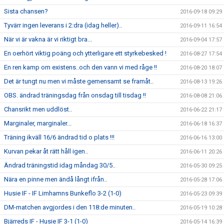
Sista chansen?
2016-09-18 09:29
Tyvärr ingen leverans i 2:dra (idag heller)..
2016-09-11 16:54
När vi är vakna är vi riktigt bra...
2016-09-04 17:57
En oerhört viktig poäng och ytterligare ett styrkebesked !
2016-08-27 17:54
En ren kamp om existens..och den vann vi med råge !!
2016-08-20 18:07
Det är tungt nu men vi måste gemensamt se framåt..
2016-08-13 19:26
OBS. ändrad träningsdag från onsdag till tisdag !!
2016-08-08 21:06
Chansrikt men uddlöst..
2016-06-22 21:17
Marginaler, marginaler...
2016-06-18 16:37
Träning ikväll 16/6 ändrad tid o plats !!!
2016-06-16 13:00
Kurvan pekar åt rätt håll igen..
2016-06-11 20:26
Ändrad träningstid idag måndag 30/5..
2016-05-30 09:25
Nära en pinne men ändå långt ifrån..
2016-05-28 17:06
Husie IF - IF Limhamns Bunkeflo 3-2 (1-0)
2016-05-23 09:39
DM-matchen avgjordes i den 118:de minuten..
2016-05-19 10:28
Bjärreds IF - Husie IF 3-1 (1-0)
2016-05-14 16:39