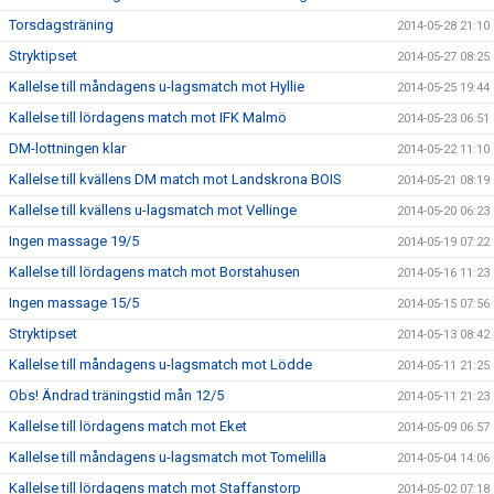
Torsdagsträning
2014-05-28 21:10
Stryktipset
2014-05-27 08:25
Kallelse till måndagens u-lagsmatch mot Hyllie
2014-05-25 19:44
Kallelse till lördagens match mot IFK Malmö
2014-05-23 06:51
DM-lottningen klar
2014-05-22 11:10
Kallelse till kvällens DM match mot Landskrona BOIS
2014-05-21 08:19
Kallelse till kvällens u-lagsmatch mot Vellinge
2014-05-20 06:23
Ingen massage 19/5
2014-05-19 07:22
Kallelse till lördagens match mot Borstahusen
2014-05-16 11:23
Ingen massage 15/5
2014-05-15 07:56
Stryktipset
2014-05-13 08:42
Kallelse till måndagens u-lagsmatch mot Lödde
2014-05-11 21:25
Obs! Ändrad träningstid mån 12/5
2014-05-11 21:23
Kallelse till lördagens match mot Eket
2014-05-09 06:57
Kallelse till måndagens u-lagsmatch mot Tomelilla
2014-05-04 14:06
Kallelse till lördagens match mot Staffanstorp
2014-05-02 07:18