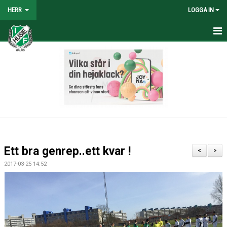
HERR
LOGGA IN
HEM
NYHETER
TRUPPEN
KALENDER
TABELL/RESULTAT
Ett bra genrep..ett kvar !
<
>
MATCHER
2017-03-25 14:52
BILDGALLERI
KONTAKT