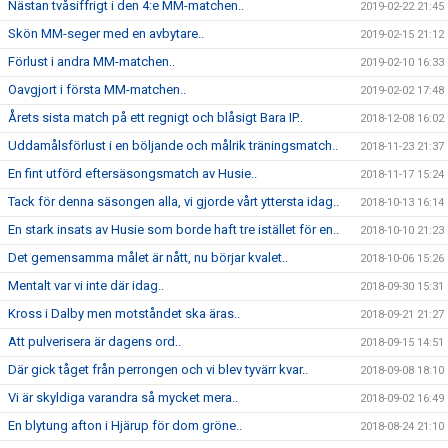
Nästan tvåsiffrigt i den 4:e MM-matchen..
2019-02-22 21:45
Skön MM-seger med en avbytare..
2019-02-15 21:12
Förlust i andra MM-matchen..
2019-02-10 16:33
Oavgjort i första MM-matchen..
2019-02-02 17:48
Årets sista match på ett regnigt och blåsigt Bara IP..
2018-12-08 16:02
Uddamålsförlust i en böljande och målrik träningsmatch..
2018-11-23 21:37
En fint utförd eftersäsongsmatch av Husie..
2018-11-17 15:24
Tack för denna säsongen alla, vi gjorde vårt yttersta idag..
2018-10-13 16:14
En stark insats av Husie som borde haft tre istället för en..
2018-10-10 21:23
Det gemensamma målet är nått, nu börjar kvalet..
2018-10-06 15:26
Mentalt var vi inte där idag..
2018-09-30 15:31
Kross i Dalby men motståndet ska äras..
2018-09-21 21:27
Att pulverisera är dagens ord..
2018-09-15 14:51
Där gick tåget från perrongen och vi blev tyvärr kvar..
2018-09-08 18:10
Vi är skyldiga varandra så mycket mera..
2018-09-02 16:49
En blytung afton i Hjärup för dom gröne..
2018-08-24 21:10