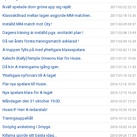
Ikväll spelade dom gröne upp sig rejält..
2017-02-22 22:12
Klassskillnad mellan lagen avgjorde MM-matchen..
2017-02-18 15:35
Inställd MM-match mot City !
2017-02-09 09:37
Dagens träning är inställd pga. snötäckt plan !
2017-02-08 13:49
Då var årets första träningsmatch avklarad !
2017-02-04 16:34
A-truppen fylls på med ytterligare klassspelare..
2017-02-02 11:04
Kelechi (Kelly)Temple Omeonu klar för Husie..
2017-01-27 10:05
Då kör A-träningarna igång igen..
2017-01-16 11:33
Ytterligare nyförvärv till A-laget
2017-01-10 10:57
Fler nya spelare till Husie..
2016-12-16 10:01
Nya spelare klara för A-laget
2016-12-10 16:04
Måndagen den 31 oktober 19.00..
2016-10-27 13:21
Husie IF Herr A-ledarstab!
2016-10-24 10:24
Träningsuppehåll
2016-10-10 22:25
Snöplig avslutning i Smyge..
2016-10-02 16:24
Killarna gjorde sitt bästa idag...
2016-09-24 17:39