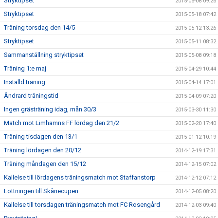
Stryktipset
2015-06-08 09:26
Stryktipset
2015-05-18 07:42
Träning torsdag den 14/5
2015-05-12 13:26
Stryktipset
2015-05-11 08:32
Sammanställning stryktipset
2015-05-08 09:18
Träning 1:e maj
2015-04-29 10:44
Inställd träning
2015-04-14 17:01
Ändrard träningstid
2015-04-09 07:20
Ingen grästräning idag, mån 30/3
2015-03-30 11:30
Match mot Limhamns FF lördag den 21/2
2015-02-20 17:40
Träning tisdagen den 13/1
2015-01-12 10:19
Träning lördagen den 20/12
2014-12-19 17:31
Träning måndagen den 15/12
2014-12-15 07:02
Kallelse till lördagens träningsmatch mot Staffanstorp
2014-12-12 07:12
Lottningen till Skånecupen
2014-12-05 08:20
Kallelse till torsdagen träningsmatch mot FC Rosengård
2014-12-03 09:40