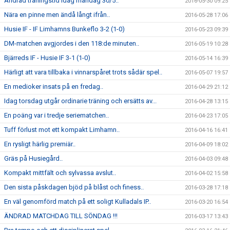
Ändrad träningstid idag måndag 30/5..
2016-05-30 09:25
Nära en pinne men ändå långt ifrån..
2016-05-28 17:06
Husie IF - IF Limhamns Bunkeflo 3-2 (1-0)
2016-05-23 09:39
DM-matchen avgjordes i den 118:de minuten..
2016-05-19 10:28
Bjärreds IF - Husie IF 3-1 (1-0)
2016-05-14 16:39
Härligt att vara tillbaka i vinnarspåret trots sådär spel..
2016-05-07 19:57
En medioker insats på en fredag..
2016-04-29 21:12
Idag torsdag utgår ordinarie träning och ersätts av...
2016-04-28 13:15
En poäng var i tredje seriematchen..
2016-04-23 17:05
Tuff förlust mot ett kompakt Limhamn..
2016-04-16 16:41
En rysligt härlig premiär..
2016-04-09 18:02
Gräs på Husiegård..
2016-04-03 09:48
Kompakt mittfält och sylvassa avslut..
2016-04-02 15:58
Den sista påskdagen bjöd på blåst och finess..
2016-03-28 17:18
En väl genomförd match på ett soligt Kulladals IP..
2016-03-20 16:54
ÄNDRAD MATCHDAG TILL SÖNDAG !!!
2016-03-17 13:43