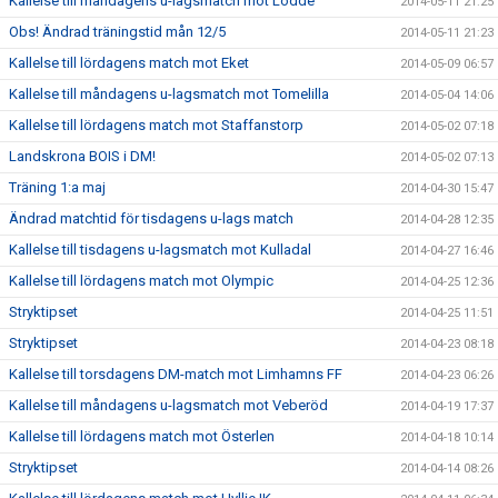
Kallelse till måndagens u-lagsmatch mot Lödde
2014-05-11 21:25
Obs! Ändrad träningstid mån 12/5
2014-05-11 21:23
Kallelse till lördagens match mot Eket
2014-05-09 06:57
Kallelse till måndagens u-lagsmatch mot Tomelilla
2014-05-04 14:06
Kallelse till lördagens match mot Staffanstorp
2014-05-02 07:18
Landskrona BOIS i DM!
2014-05-02 07:13
Träning 1:a maj
2014-04-30 15:47
Ändrad matchtid för tisdagens u-lags match
2014-04-28 12:35
Kallelse till tisdagens u-lagsmatch mot Kulladal
2014-04-27 16:46
Kallelse till lördagens match mot Olympic
2014-04-25 12:36
Stryktipset
2014-04-25 11:51
Stryktipset
2014-04-23 08:18
Kallelse till torsdagens DM-match mot Limhamns FF
2014-04-23 06:26
Kallelse till måndagens u-lagsmatch mot Veberöd
2014-04-19 17:37
Kallelse till lördagens match mot Österlen
2014-04-18 10:14
Stryktipset
2014-04-14 08:26