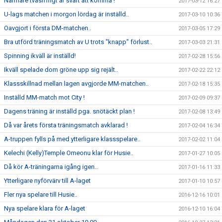
Närmare tvåsiffrigt är svårt att komma !
2017-03-12 16:27
U-lags matchen i morgon lördag är inställd..
2017-03-10 10:36
Oavgjort i första DM-matchen..
2017-03-05 17:29
Bra utförd träningsmatch av U trots "knapp" förlust..
2017-03-03 21:31
Spinning ikväll är inställd!
2017-02-28 15:56
Ikväll spelade dom gröne upp sig rejält..
2017-02-22 22:12
Klassskillnad mellan lagen avgjorde MM-matchen..
2017-02-18 15:35
Inställd MM-match mot City !
2017-02-09 09:37
Dagens träning är inställd pga. snötäckt plan !
2017-02-08 13:49
Då var årets första träningsmatch avklarad !
2017-02-04 16:34
A-truppen fylls på med ytterligare klassspelare..
2017-02-02 11:04
Kelechi (Kelly)Temple Omeonu klar för Husie..
2017-01-27 10:05
Då kör A-träningarna igång igen..
2017-01-16 11:33
Ytterligare nyförvärv till A-laget
2017-01-10 10:57
Fler nya spelare till Husie..
2016-12-16 10:01
Nya spelare klara för A-laget
2016-12-10 16:04