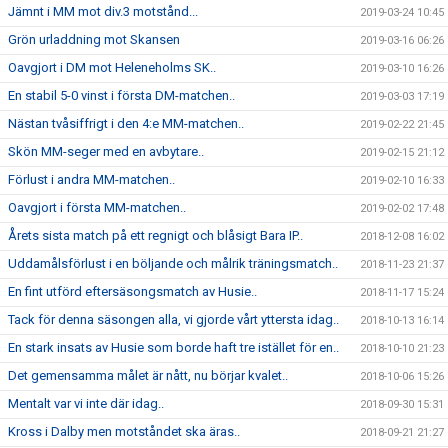
Jämnt i MM mot div.3 motstånd...
2019-03-24 10:45
Grön urladdning mot Skansen
2019-03-16 06:26
Oavgjort i DM mot Heleneholms SK..
2019-03-10 16:26
En stabil 5-0 vinst i första DM-matchen..
2019-03-03 17:19
Nästan tvåsiffrigt i den 4:e MM-matchen..
2019-02-22 21:45
Skön MM-seger med en avbytare..
2019-02-15 21:12
Förlust i andra MM-matchen..
2019-02-10 16:33
Oavgjort i första MM-matchen..
2019-02-02 17:48
Årets sista match på ett regnigt och blåsigt Bara IP..
2018-12-08 16:02
Uddamålsförlust i en böljande och målrik träningsmatch..
2018-11-23 21:37
En fint utförd eftersäsongsmatch av Husie..
2018-11-17 15:24
Tack för denna säsongen alla, vi gjorde vårt yttersta idag..
2018-10-13 16:14
En stark insats av Husie som borde haft tre istället för en..
2018-10-10 21:23
Det gemensamma målet är nått, nu börjar kvalet..
2018-10-06 15:26
Mentalt var vi inte där idag..
2018-09-30 15:31
Kross i Dalby men motståndet ska äras..
2018-09-21 21:27