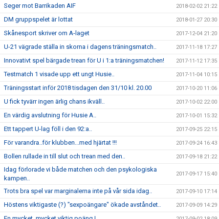
Seger mot Barrikaden AIF
2018-02-02 21:22
DM gruppspelet är lottat
2018-01-27 20:30
Skånesport skriver om A-laget
2017-12-04 21:20
U-21 vägrade ställa in skorna i dagens träningsmatch..
2017-11-18 17:27
Innovativt spel bärgade trean för U i 1:a träningsmatchen!
2017-11-12 17:35
Testmatch 1 visade upp ett ungt Husie..
2017-11-04 10:15
Träningsstart inför 2018 tisdagen den 31/10 kl. 20.00
2017-10-20 11:06
U fick tyvärr ingen ärlig chans ikväll..
2017-10-02 22:00
En värdig avslutning för Husie A..
2017-10-01 15:32
Ett tappert U-lag föll i den 92:a..
2017-09-25 22:15
För varandra..för klubben...med hjärtat !!!
2017-09-24 16:43
Bollen rullade in till slut och trean med den..
2017-09-18 21:22
Idag förlorade vi både matchen och den psykologiska
2017-09-17 15:40
kampen..
Trots bra spel var marginalerna inte på vår sida idag..
2017-09-10 17:14
Höstens viktigaste (?) "sexpoängare" ökade avståndet..
2017-09-09 14:29
En mycket, mycket viktig poäng !
2017-09-02 18:09