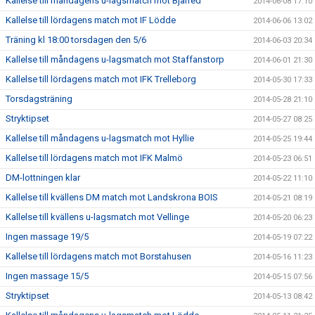
Kallelse till måndagens u-lagsmatch mot Bjärred
2014-06-08 17:10
Kallelse till lördagens match mot IF Lödde
2014-06-06 13:02
Träning kl 18:00 torsdagen den 5/6
2014-06-03 20:34
Kallelse till måndagens u-lagsmatch mot Staffanstorp
2014-06-01 21:30
Kallelse till lördagens match mot IFK Trelleborg
2014-05-30 17:33
Torsdagsträning
2014-05-28 21:10
Stryktipset
2014-05-27 08:25
Kallelse till måndagens u-lagsmatch mot Hyllie
2014-05-25 19:44
Kallelse till lördagens match mot IFK Malmö
2014-05-23 06:51
DM-lottningen klar
2014-05-22 11:10
Kallelse till kvällens DM match mot Landskrona BOIS
2014-05-21 08:19
Kallelse till kvällens u-lagsmatch mot Vellinge
2014-05-20 06:23
Ingen massage 19/5
2014-05-19 07:22
Kallelse till lördagens match mot Borstahusen
2014-05-16 11:23
Ingen massage 15/5
2014-05-15 07:56
Stryktipset
2014-05-13 08:42