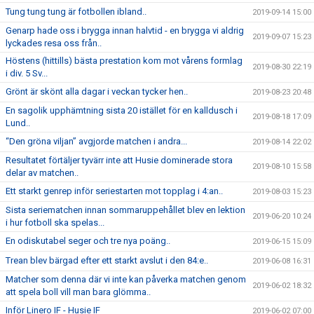
Tung tung tung är fotbollen ibland..
2019-09-14 15:00
Genarp hade oss i brygga innan halvtid - en brygga vi aldrig
2019-09-07 15:23
lyckades resa oss från..
Höstens (hittills) bästa prestation kom mot vårens formlag
2019-08-30 22:19
i div. 5 Sv...
Grönt är skönt alla dagar i veckan tycker hen..
2019-08-23 20:48
En sagolik upphämtning sista 20 istället för en kalldusch i
2019-08-18 17:09
Lund..
“Den gröna viljan” avgjorde matchen i andra...
2019-08-14 22:02
Resultatet förtäljer tyvärr inte att Husie dominerade stora
2019-08-10 15:58
delar av matchen..
Ett starkt genrep inför seriestarten mot topplag i 4:an..
2019-08-03 15:23
Sista seriematchen innan sommaruppehållet blev en lektion
2019-06-20 10:24
i hur fotboll ska spelas...
En odiskutabel seger och tre nya poäng..
2019-06-15 15:09
Trean blev bärgad efter ett starkt avslut i den 84:e..
2019-06-08 16:31
Matcher som denna där vi inte kan påverka matchen genom
2019-06-02 18:32
att spela boll vill man bara glömma..
Inför Linero IF - Husie IF
2019-06-02 07:00