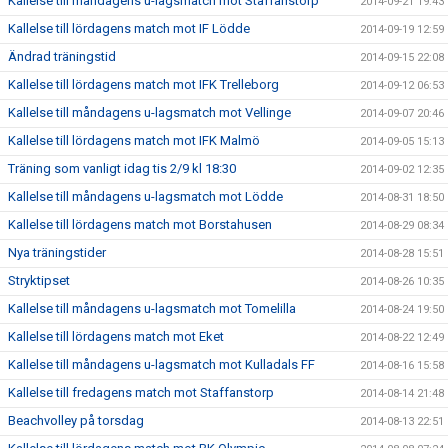
Kallelse till måndagens u-lagsmatch mot Staffanstorp
2014-09-21 19:43
Kallelse till lördagens match mot IF Lödde
2014-09-19 12:59
Ändrad träningstid
2014-09-15 22:08
Kallelse till lördagens match mot IFK Trelleborg
2014-09-12 06:53
Kallelse till måndagens u-lagsmatch mot Vellinge
2014-09-07 20:46
Kallelse till lördagens match mot IFK Malmö
2014-09-05 15:13
Träning som vanligt idag tis 2/9 kl 18:30
2014-09-02 12:35
Kallelse till måndagens u-lagsmatch mot Lödde
2014-08-31 18:50
Kallelse till lördagens match mot Borstahusen
2014-08-29 08:34
Nya träningstider
2014-08-28 15:51
Stryktipset
2014-08-26 10:35
Kallelse till måndagens u-lagsmatch mot Tomelilla
2014-08-24 19:50
Kallelse till lördagens match mot Eket
2014-08-22 12:49
Kallelse till måndagens u-lagsmatch mot Kulladals FF
2014-08-16 15:58
Kallelse till fredagens match mot Staffanstorp
2014-08-14 21:48
Beachvolley på torsdag
2014-08-13 22:51