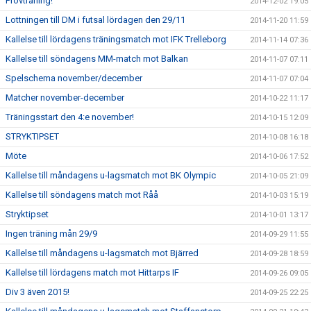
Provträning!
2014-12-02 19:05
Lottningen till DM i futsal lördagen den 29/11
2014-11-20 11:59
Kallelse till lördagens träningsmatch mot IFK Trelleborg
2014-11-14 07:36
Kallelse till söndagens MM-match mot Balkan
2014-11-07 07:11
Spelschema november/december
2014-11-07 07:04
Matcher november-december
2014-10-22 11:17
Träningsstart den 4:e november!
2014-10-15 12:09
STRYKTIPSET
2014-10-08 16:18
Möte
2014-10-06 17:52
Kallelse till måndagens u-lagsmatch mot BK Olympic
2014-10-05 21:09
Kallelse till söndagens match mot Råå
2014-10-03 15:19
Stryktipset
2014-10-01 13:17
Ingen träning mån 29/9
2014-09-29 11:55
Kallelse till måndagens u-lagsmatch mot Bjärred
2014-09-28 18:59
Kallelse till lördagens match mot Hittarps IF
2014-09-26 09:05
Div 3 även 2015!
2014-09-25 22:25