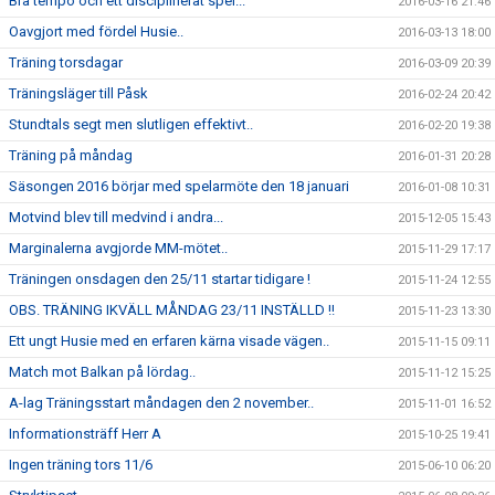
Bra tempo och ett disciplinerat spel...
2016-03-16 21:46
Oavgjort med fördel Husie..
2016-03-13 18:00
Träning torsdagar
2016-03-09 20:39
Träningsläger till Påsk
2016-02-24 20:42
Stundtals segt men slutligen effektivt..
2016-02-20 19:38
Träning på måndag
2016-01-31 20:28
Säsongen 2016 börjar med spelarmöte den 18 januari
2016-01-08 10:31
Motvind blev till medvind i andra...
2015-12-05 15:43
Marginalerna avgjorde MM-mötet..
2015-11-29 17:17
Träningen onsdagen den 25/11 startar tidigare !
2015-11-24 12:55
OBS. TRÄNING IKVÄLL MÅNDAG 23/11 INSTÄLLD !!
2015-11-23 13:30
Ett ungt Husie med en erfaren kärna visade vägen..
2015-11-15 09:11
Match mot Balkan på lördag..
2015-11-12 15:25
A-lag Träningsstart måndagen den 2 november..
2015-11-01 16:52
Informationsträff Herr A
2015-10-25 19:41
Ingen träning tors 11/6
2015-06-10 06:20