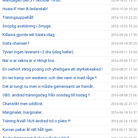
Måndagen den 31 oktober 19.00..
2016-10-27 13:21
Husie IF Herr A-ledarstab!
2016-10-24 10:24
Träningsuppehåll
2016-10-10 22:25
Snöplig avslutning i Smyge..
2016-10-02 16:24
Killarna gjorde sitt bästa idag...
2016-09-24 17:39
Sista chansen?
2016-09-18 09:29
Tyvärr ingen leverans i 2:dra (idag heller)..
2016-09-11 16:54
När vi är vakna är vi riktigt bra...
2016-09-04 17:57
En oerhört viktig poäng och ytterligare ett styrkebesked !
2016-08-27 17:54
En ren kamp om existens..och den vann vi med råge !!
2016-08-20 18:07
Det är tungt nu men vi måste gemensamt se framåt..
2016-08-13 19:26
OBS. ändrad träningsdag från onsdag till tisdag !!
2016-08-08 21:06
Chansrikt men uddlöst..
2016-06-22 21:17
Marginaler, marginaler...
2016-06-18 16:37
Träning ikväll 16/6 ändrad tid o plats !!!
2016-06-16 13:00
Kurvan pekar åt rätt håll igen..
2016-06-11 20:26