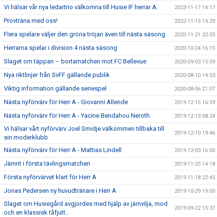
Vi hälsar vår nya ledartrio välkomna till Husie IF herrar A.
2023-11-17 14:17
Provträna med oss!
2022-11-15 14:29
Flera spelare väljer den gröna tröjan även till nästa säsong
2020-11-21 22:05
Herrarna spelar i division 4 nästa säsong
2020-10-24 16:15
Slaget om täppan – bortamatchen mot FC Bellevue
2020-09-03 15:59
Nya riktlinjer från SvFF gällande publik
2020-08-10 14:53
Viktig information gällande seriespel
2020-08-06 21:07
Nästa nyförvärv för Herr A - Giovanni Allende
2019-12-15 16:59
Nästa nyförvärv för Herr A - Yacine Bendahou Neroth
2019-12-13 08:24
Vi hälsar vårt nyförvärv Joel Smidje välkommen tillbaka till
2019-12-10 19:46
sin moderklubb
Nästa nyförvärv för Herr A - Mattias Lindell
2019-12-03 16:00
Jämnt i första tävlingsmatchen
2019-11-25 14:18
Första nyförvärvet klart för Herr A
2019-11-18 22:45
Jonas Pedersen ny huvudtränare i Herr A
2019-10-29 19:00
Slaget om Husiegård avgjordes med hjälp av järnvilja, mod
2019-09-22 15:37
och en klassisk tåfjutt..