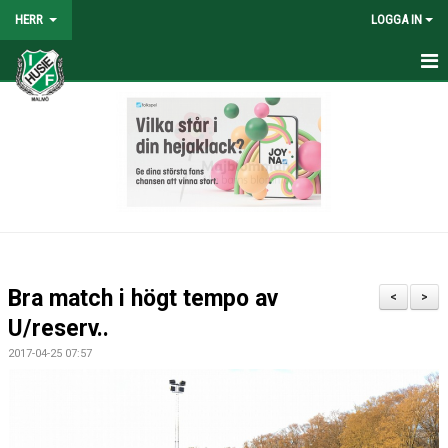
HERR
LOGGA IN
HEM
NYHETER
TRUPPEN
KALENDER
TABELL/RESULTAT
Bra match i högt tempo av
<
>
MATCHER
U/reserv..
2017-04-25 07:57
BILDGALLERI
KONTAKT