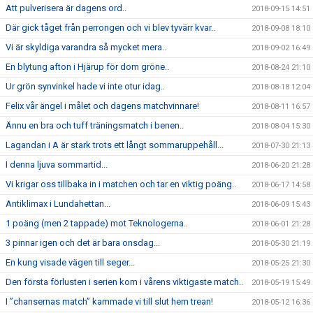
Att pulverisera är dagens ord..
2018-09-15 14:51
Där gick tåget från perrongen och vi blev tyvärr kvar..
2018-09-08 18:10
Vi är skyldiga varandra så mycket mera..
2018-09-02 16:49
En blytung afton i Hjärup för dom gröne..
2018-08-24 21:10
Ur grön synvinkel hade vi inte otur idag..
2018-08-18 12:04
Felix vår ängel i målet och dagens matchvinnare!
2018-08-11 16:57
Ännu en bra och tuff träningsmatch i benen..
2018-08-04 15:30
Lagandan i A är stark trots ett långt sommaruppehåll...
2018-07-30 21:13
I denna ljuva sommartid...
2018-06-20 21:28
Vi krigar oss tillbaka in i matchen och tar en viktig poäng..
2018-06-17 14:58
Antiklimax i Lundahettan...
2018-06-09 15:43
1 poäng (men 2 tappade) mot Teknologerna..
2018-06-01 21:28
3 pinnar igen och det är bara onsdag...
2018-05-30 21:19
En kung visade vägen till seger...
2018-05-25 21:30
Den första förlusten i serien kom i vårens viktigaste match..
2018-05-19 15:49
I ”chansernas match” kammade vi till slut hem trean!
2018-05-12 16:36