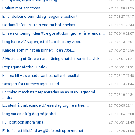
Förlust mot serietrean..
2017-08-30 21:25
En underbar eftermiddag i segerns tecken !
2017-08-27 17:17
Uddamålsförlust trots enormt bollinnehav..
2017-08-21 23:43
En sen kvittering i den 95:e gör att dom gröne håller undan..
2017-08-18 21:07
Idag hade vi 2 vapen, ett slött och ett sylvasst..
2017-08-13 18:01
Kändes som minst en pinne till den 73:e....
2017-08-12 16:56
2 Husie-lag utförde en bra träningsmatch i varsin halvlek..
2017-08-01 21:27
Propagandafotboll i Arlöv..
2017-06-21 21:21
En trea till Husie hade varit ett rättvist resultat...
2017-06-17 17:48
Oavgjort för U/reservlaget i Lund..
2017-06-13 21:44
En tråkig matchstart reparerades av en stark lagmoral i
2017-06-10 14:34
andra..
Ett stenhårt arbetande U/reservlag tog hem trean..
2017-06-05 22:11
Idag var en dålig dag på jobbet..
2017-06-04 18:00
Full pott och andra raka..
2017-05-31 21:43
Eufori är ett tillstånd av glädje och upprymdhet..
2017-05-26 21:08