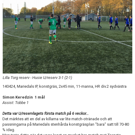
Lilla Torg reserv - Husie U/reserv 3-1 (2-1)
140424, Mariedals IP, konstgräs, 2x45 min, 11-manna, HR div.2 sydvästra
Simon Keredzin 1 mål
Assist: Tobbe 1
Detta var U/reservlagets första match på 6 veckor...
Det märktes att en del av killarna var lite match-otränade och att
passningarna på Mariedals stenhårda konstgräsplan "bara" satt till 70-80
% idag.