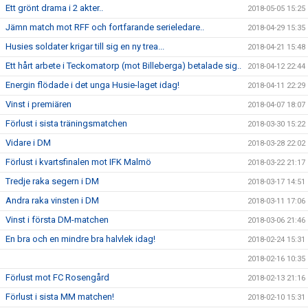
Ett grönt drama i 2 akter..
2018-05-05 15:25
Jämn match mot RFF och fortfarande serieledare..
2018-04-29 15:35
Husies soldater krigar till sig en ny trea...
2018-04-21 15:48
Ett hårt arbete i Teckomatorp (mot Billeberga) betalade sig..
2018-04-12 22:44
Energin flödade i det unga Husie-laget idag!
2018-04-11 22:29
Vinst i premiären
2018-04-07 18:07
Förlust i sista träningsmatchen
2018-03-30 15:22
Vidare i DM
2018-03-28 22:02
Förlust i kvartsfinalen mot IFK Malmö
2018-03-22 21:17
Tredje raka segern i DM
2018-03-17 14:51
Andra raka vinsten i DM
2018-03-11 17:06
Vinst i första DM-matchen
2018-03-06 21:46
En bra och en mindre bra halvlek idag!
2018-02-24 15:31
2018-02-16 10:35
Förlust mot FC Rosengård
2018-02-13 21:16
Förlust i sista MM matchen!
2018-02-10 15:31