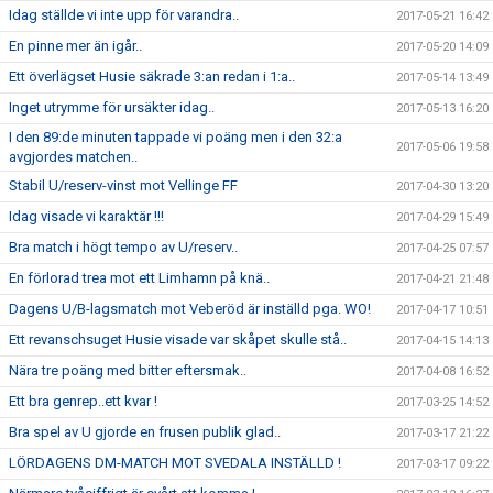
Idag ställde vi inte upp för varandra..
2017-05-21 16:42
En pinne mer än igår..
2017-05-20 14:09
Ett överlägset Husie säkrade 3:an redan i 1:a..
2017-05-14 13:49
Inget utrymme för ursäkter idag..
2017-05-13 16:20
I den 89:de minuten tappade vi poäng men i den 32:a
2017-05-06 19:58
avgjordes matchen..
Stabil U/reserv-vinst mot Vellinge FF
2017-04-30 13:20
Idag visade vi karaktär !!!
2017-04-29 15:49
Bra match i högt tempo av U/reserv..
2017-04-25 07:57
En förlorad trea mot ett Limhamn på knä..
2017-04-21 21:48
Dagens U/B-lagsmatch mot Veberöd är inställd pga. WO!
2017-04-17 10:51
Ett revanschsuget Husie visade var skåpet skulle stå..
2017-04-15 14:13
Nära tre poäng med bitter eftersmak..
2017-04-08 16:52
Ett bra genrep..ett kvar !
2017-03-25 14:52
Bra spel av U gjorde en frusen publik glad..
2017-03-17 21:22
LÖRDAGENS DM-MATCH MOT SVEDALA INSTÄLLD !
2017-03-17 09:22