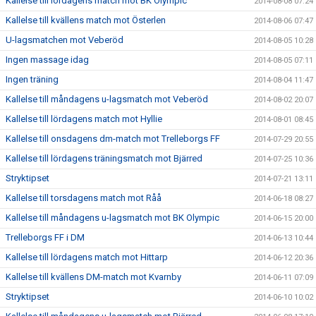
Kallelse till lördagens match mot BK Olympic
2014-08-08 07:24
Kallelse till kvällens match mot Österlen
2014-08-06 07:47
U-lagsmatchen mot Veberöd
2014-08-05 10:28
Ingen massage idag
2014-08-05 07:11
Ingen träning
2014-08-04 11:47
Kallelse till måndagens u-lagsmatch mot Veberöd
2014-08-02 20:07
Kallelse till lördagens match mot Hyllie
2014-08-01 08:45
Kallelse till onsdagens dm-match mot Trelleborgs FF
2014-07-29 20:55
Kallelse till lördagens träningsmatch mot Bjärred
2014-07-25 10:36
Stryktipset
2014-07-21 13:11
Kallelse till torsdagens match mot Råå
2014-06-18 08:27
Kallelse till måndagens u-lagsmatch mot BK Olympic
2014-06-15 20:00
Trelleborgs FF i DM
2014-06-13 10:44
Kallelse till lördagens match mot Hittarp
2014-06-12 20:36
Kallelse till kvällens DM-match mot Kvarnby
2014-06-11 07:09
Stryktipset
2014-06-10 10:02