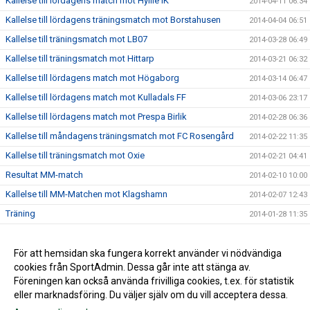
Kallelse till lördagens match mot Hyllie IK
2014-04-11 06:34
Kallelse till lördagens träningsmatch mot Borstahusen
2014-04-04 06:51
Kallelse till träningsmatch mot LB07
2014-03-28 06:49
Kallelse till träningsmatch mot Hittarp
2014-03-21 06:32
Kallelse till lördagens match mot Högaborg
2014-03-14 06:47
Kallelse till lördagens match mot Kulladals FF
2014-03-06 23:17
Kallelse till lördagens match mot Prespa Birlik
2014-02-28 06:36
Kallelse till måndagens träningsmatch mot FC Rosengård
2014-02-22 11:35
Kallelse till träningsmatch mot Oxie
2014-02-21 04:41
Resultat MM-match
2014-02-10 10:00
Kallelse till MM-Matchen mot Klagshamn
2014-02-07 12:43
Träning
2014-01-28 11:35
Internmatch
2014-01-24 15:53
Lördagsträningen är inställd
För att hemsidan ska fungera korrekt använder vi nödvändiga
2014-01-17 20:19
cookies från SportAdmin. Dessa går inte att stänga av.
2014-01-14 14:02
Föreningen kan också använda frivilliga cookies, t.ex. för statistik
eller marknadsföring. Du väljer själv om du vill acceptera dessa.