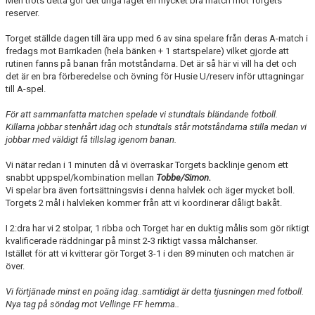
Men trots detta gör det unga laget en mycket bra match mot Torgets
reserver.
Torget ställde dagen till ära upp med 6 av sina spelare från deras A-match i
fredags mot Barrikaden (hela bänken + 1 startspelare) vilket gjorde att
rutinen fanns på banan från motståndarna. Det är så här vi vill ha det och
det är en bra förberedelse och övning för Husie U/reserv inför uttagningar
till A-spel.
För att sammanfatta matchen spelade vi stundtals bländande fotboll.
Killarna jobbar stenhårt idag och stundtals står motståndarna stilla medan vi
jobbar med väldigt få tillslag igenom banan.
Vi nätar redan i 1 minuten då vi överraskar Torgets backlinje genom ett
snabbt uppspel/kombination mellan
Tobbe/Simon.
Vi spelar bra även fortsättningsvis i denna halvlek och äger mycket boll.
Torgets 2 mål i halvleken kommer från att vi koordinerar dåligt bakåt.
I 2:dra har vi 2 stolpar, 1 ribba och Torget har en duktig målis som gör riktigt
kvalificerade räddningar på minst 2-3 riktigt vassa målchanser.
Istället för att vi kvitterar gör Torget 3-1 i den 89 minuten och matchen är
över.
Vi förtjänade minst en poäng idag..samtidigt är detta tjusningen med fotboll.
Nya tag på söndag mot Vellinge FF hemma..