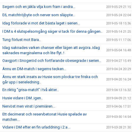
Segern och en jäkla vilja kom fram i andra...
2019-05-29 21:15
E6, matchtröjbyte och nerver som släppte..
2019-05-24 22:04
Idag förlorade vi mot det bästa laget i serien...
2019-05-18 15:36
I DM:s 4 slutspelsomgång säger vi tack för denna gången..
2019-05-14 21:25
Tung förlust mot Bara..
2019-05-11 17:06
Idag saknades varken chanser eller lägen att avgöra..idag
2019-05-04 16:48
saknades marginalerna och lite flyt..!
Oavgjort i Snogeröd och fortfarande obesegrade i serien..
2019-04-27 15:49
Ännu en DM-match i segerns tecken...
2019-04-24 20:29
Ännu en stark insats av Husie som plockar tre friska och
2019-04-20 16:24
går upp i serieledning..
En riktig ”grisa-match” i två akter..
2019-04-13 16:32
Husie vidare i DM..igen..
2019-04-09 21:12
Nervöst men vinst i premiären...
2019-04-06 17:51
Ett decimerat och reservbetonat Husie spelade av
2019-03-30 14:54
matchen...
Vidare i DM efter en fin urladdning i 2:a...
2019-03-28 21:30