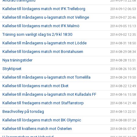
Ändrad träningstid
2014-09-15 22:08
Kallelse till lördagens match mot IFK Trelleborg
2014-09-12 06:53
Kallelse till måndagens u-lagsmatch mot Vellinge
2014-09-07 20:46
Kallelse till lördagens match mot IFK Malmö
2014-09-05 15:13
Träning som vanligt idag tis 2/9 kl 18:30
2014-09-02 12:35
Kallelse till måndagens u-lagsmatch mot Lödde
2014-08-31 18:50
Kallelse till lördagens match mot Borstahusen
2014-08-29 08:34
Nya träningstider
2014-08-28 15:51
Stryktipset
2014-08-26 10:35
Kallelse till måndagens u-lagsmatch mot Tomelilla
2014-08-24 19:50
Kallelse till lördagens match mot Eket
2014-08-22 12:49
Kallelse till måndagens u-lagsmatch mot Kulladals FF
2014-08-16 15:58
Kallelse till fredagens match mot Staffanstorp
2014-08-14 21:48
Beachvolley på torsdag
2014-08-13 22:51
Kallelse till lördagens match mot BK Olympic
2014-08-08 07:24
Kallelse till kvällens match mot Österlen
2014-08-06 07:47