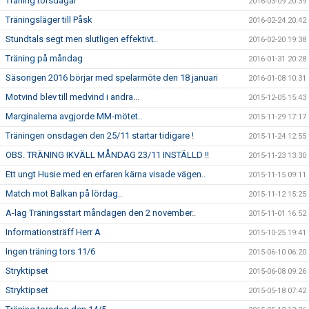
Träning torsdagar
2016-03-09 20:39
Träningsläger till Påsk
2016-02-24 20:42
Stundtals segt men slutligen effektivt..
2016-02-20 19:38
Träning på måndag
2016-01-31 20:28
Säsongen 2016 börjar med spelarmöte den 18 januari
2016-01-08 10:31
Motvind blev till medvind i andra...
2015-12-05 15:43
Marginalerna avgjorde MM-mötet..
2015-11-29 17:17
Träningen onsdagen den 25/11 startar tidigare !
2015-11-24 12:55
OBS. TRÄNING IKVÄLL MÅNDAG 23/11 INSTÄLLD !!
2015-11-23 13:30
Ett ungt Husie med en erfaren kärna visade vägen..
2015-11-15 09:11
Match mot Balkan på lördag..
2015-11-12 15:25
A-lag Träningsstart måndagen den 2 november..
2015-11-01 16:52
Informationsträff Herr A
2015-10-25 19:41
Ingen träning tors 11/6
2015-06-10 06:20
Stryktipset
2015-06-08 09:26
Stryktipset
2015-05-18 07:42