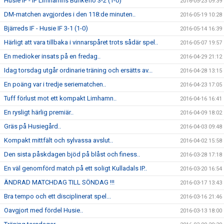
Husie IF - IF Limhamns Bunkeflo 3-2 (1-0)
2016-05-23 09:39
DM-matchen avgjordes i den 118:de minuten..
2016-05-19 10:28
Bjärreds IF - Husie IF 3-1 (1-0)
2016-05-14 16:39
Härligt att vara tillbaka i vinnarspåret trots sådär spel..
2016-05-07 19:57
En medioker insats på en fredag..
2016-04-29 21:12
Idag torsdag utgår ordinarie träning och ersätts av...
2016-04-28 13:15
En poäng var i tredje seriematchen..
2016-04-23 17:05
Tuff förlust mot ett kompakt Limhamn..
2016-04-16 16:41
En rysligt härlig premiär..
2016-04-09 18:02
Gräs på Husiegård..
2016-04-03 09:48
Kompakt mittfält och sylvassa avslut..
2016-04-02 15:58
Den sista påskdagen bjöd på blåst och finess..
2016-03-28 17:18
En väl genomförd match på ett soligt Kulladals IP..
2016-03-20 16:54
ÄNDRAD MATCHDAG TILL SÖNDAG !!!
2016-03-17 13:43
Bra tempo och ett disciplinerat spel...
2016-03-16 21:46
Oavgjort med fördel Husie..
2016-03-13 18:00