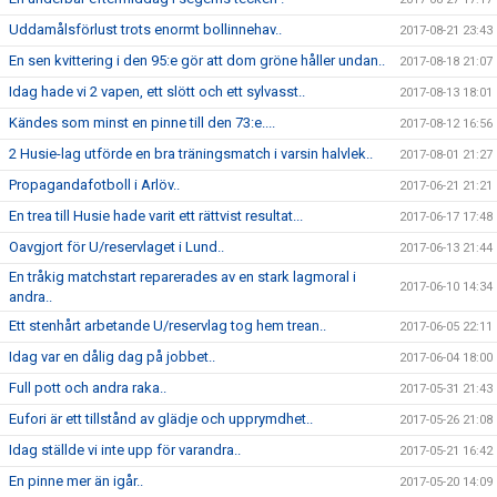
Uddamålsförlust trots enormt bollinnehav..
2017-08-21 23:43
En sen kvittering i den 95:e gör att dom gröne håller undan..
2017-08-18 21:07
Idag hade vi 2 vapen, ett slött och ett sylvasst..
2017-08-13 18:01
Kändes som minst en pinne till den 73:e....
2017-08-12 16:56
2 Husie-lag utförde en bra träningsmatch i varsin halvlek..
2017-08-01 21:27
Propagandafotboll i Arlöv..
2017-06-21 21:21
En trea till Husie hade varit ett rättvist resultat...
2017-06-17 17:48
Oavgjort för U/reservlaget i Lund..
2017-06-13 21:44
En tråkig matchstart reparerades av en stark lagmoral i
2017-06-10 14:34
andra..
Ett stenhårt arbetande U/reservlag tog hem trean..
2017-06-05 22:11
Idag var en dålig dag på jobbet..
2017-06-04 18:00
Full pott och andra raka..
2017-05-31 21:43
Eufori är ett tillstånd av glädje och upprymdhet..
2017-05-26 21:08
Idag ställde vi inte upp för varandra..
2017-05-21 16:42
En pinne mer än igår..
2017-05-20 14:09