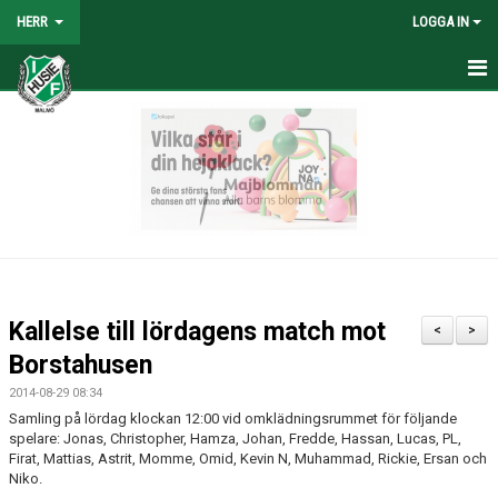
HERR
LOGGA IN
HEM
NYHETER
TRUPPEN
KALENDER
TABELL/RESULTAT
Kallelse till lördagens match mot
<
>
MATCHER
Borstahusen
2014-08-29 08:34
BILDGALLERI
Samling på lördag klockan 12:00 vid omklädningsrummet för följande
spelare: Jonas, Christopher, Hamza, Johan, Fredde, Hassan, Lucas, PL,
KONTAKT
Firat, Mattias, Astrit, Momme, Omid, Kevin N, Muhammad, Rickie, Ersan och
Niko.