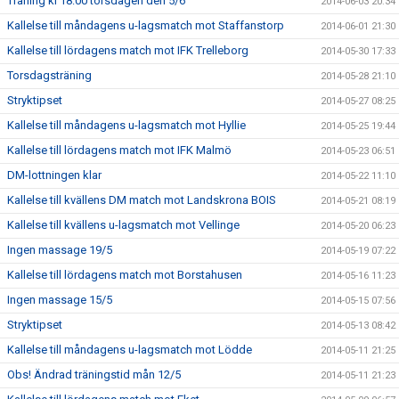
Träning kl 18:00 torsdagen den 5/6
2014-06-03 20:34
Kallelse till måndagens u-lagsmatch mot Staffanstorp
2014-06-01 21:30
Kallelse till lördagens match mot IFK Trelleborg
2014-05-30 17:33
Torsdagsträning
2014-05-28 21:10
Stryktipset
2014-05-27 08:25
Kallelse till måndagens u-lagsmatch mot Hyllie
2014-05-25 19:44
Kallelse till lördagens match mot IFK Malmö
2014-05-23 06:51
DM-lottningen klar
2014-05-22 11:10
Kallelse till kvällens DM match mot Landskrona BOIS
2014-05-21 08:19
Kallelse till kvällens u-lagsmatch mot Vellinge
2014-05-20 06:23
Ingen massage 19/5
2014-05-19 07:22
Kallelse till lördagens match mot Borstahusen
2014-05-16 11:23
Ingen massage 15/5
2014-05-15 07:56
Stryktipset
2014-05-13 08:42
Kallelse till måndagens u-lagsmatch mot Lödde
2014-05-11 21:25
Obs! Ändrad träningstid mån 12/5
2014-05-11 21:23