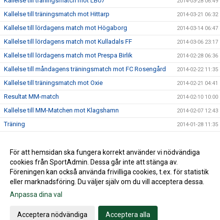
Kallelse till träningsmatch mot LB07
2014-03-28 06:49
Kallelse till träningsmatch mot Hittarp
2014-03-21 06:32
Kallelse till lördagens match mot Högaborg
2014-03-14 06:47
Kallelse till lördagens match mot Kulladals FF
2014-03-06 23:17
Kallelse till lördagens match mot Prespa Birlik
2014-02-28 06:36
Kallelse till måndagens träningsmatch mot FC Rosengård
2014-02-22 11:35
Kallelse till träningsmatch mot Oxie
2014-02-21 04:41
Resultat MM-match
2014-02-10 10:00
Kallelse till MM-Matchen mot Klagshamn
2014-02-07 12:43
Träning
2014-01-28 11:35
Internmatch
2014-01-24 15:53
Lördagsträningen är inställd
För att hemsidan ska fungera korrekt använder vi nödvändiga
2014-01-17 20:19
cookies från SportAdmin. Dessa går inte att stänga av.
2014-01-14 14:02
Föreningen kan också använda frivilliga cookies, t.ex. för statistik
eller marknadsföring. Du väljer själv om du vill acceptera dessa.
Anpassa dina val
Cookie-inställningar
Gå till Webbversion
Acceptera nödvändiga
Acceptera alla