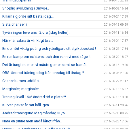
Träningsuppehåll
2016-10-10 22:25
Snöplig avslutning i Smyge..
2016-10-02 16:24
Killarna gjorde sitt bästa idag...
2016-09-24 17:39
Sista chansen?
2016-09-18 09:29
Tyvärr ingen leverans i 2:dra (idag heller)..
2016-09-11 16:54
När vi är vakna är vi riktigt bra...
2016-09-04 17:57
En oerhört viktig poäng och ytterligare ett styrkebesked !
2016-08-27 17:54
En ren kamp om existens..och den vann vi med råge !!
2016-08-20 18:07
Det är tungt nu men vi måste gemensamt se framåt..
2016-08-13 19:26
OBS. ändrad träningsdag från onsdag till tisdag !!
2016-08-08 21:06
Chansrikt men uddlöst..
2016-06-22 21:17
Marginaler, marginaler...
2016-06-18 16:37
Träning ikväll 16/6 ändrad tid o plats !!!
2016-06-16 13:00
Kurvan pekar åt rätt håll igen..
2016-06-11 20:26
Ändrad träningstid idag måndag 30/5..
2016-05-30 09:25
Nära en pinne men ändå långt ifrån..
2016-05-28 17:06