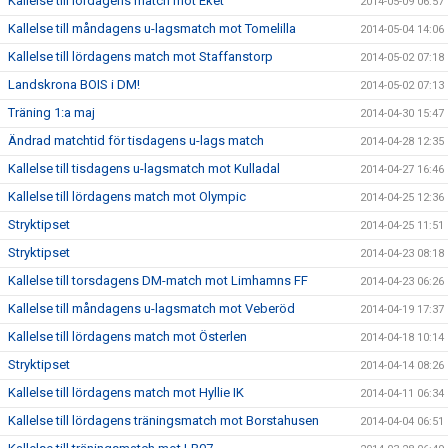
Kallelse till lördagens match mot Eket
2014-05-09 06:57
Kallelse till måndagens u-lagsmatch mot Tomelilla
2014-05-04 14:06
Kallelse till lördagens match mot Staffanstorp
2014-05-02 07:18
Landskrona BOIS i DM!
2014-05-02 07:13
Träning 1:a maj
2014-04-30 15:47
Ändrad matchtid för tisdagens u-lags match
2014-04-28 12:35
Kallelse till tisdagens u-lagsmatch mot Kulladal
2014-04-27 16:46
Kallelse till lördagens match mot Olympic
2014-04-25 12:36
Stryktipset
2014-04-25 11:51
Stryktipset
2014-04-23 08:18
Kallelse till torsdagens DM-match mot Limhamns FF
2014-04-23 06:26
Kallelse till måndagens u-lagsmatch mot Veberöd
2014-04-19 17:37
Kallelse till lördagens match mot Österlen
2014-04-18 10:14
Stryktipset
2014-04-14 08:26
Kallelse till lördagens match mot Hyllie IK
2014-04-11 06:34
Kallelse till lördagens träningsmatch mot Borstahusen
2014-04-04 06:51