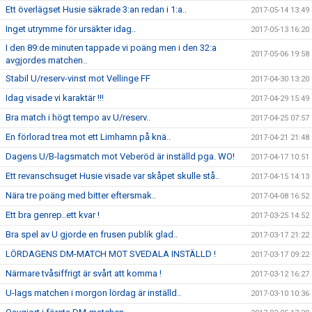
Ett överlägset Husie säkrade 3:an redan i 1:a..
2017-05-14 13:49
Inget utrymme för ursäkter idag..
2017-05-13 16:20
I den 89:de minuten tappade vi poäng men i den 32:a
2017-05-06 19:58
avgjordes matchen..
Stabil U/reserv-vinst mot Vellinge FF
2017-04-30 13:20
Idag visade vi karaktär !!!
2017-04-29 15:49
Bra match i högt tempo av U/reserv..
2017-04-25 07:57
En förlorad trea mot ett Limhamn på knä..
2017-04-21 21:48
Dagens U/B-lagsmatch mot Veberöd är inställd pga. WO!
2017-04-17 10:51
Ett revanschsuget Husie visade var skåpet skulle stå..
2017-04-15 14:13
Nära tre poäng med bitter eftersmak..
2017-04-08 16:52
Ett bra genrep..ett kvar !
2017-03-25 14:52
Bra spel av U gjorde en frusen publik glad..
2017-03-17 21:22
LÖRDAGENS DM-MATCH MOT SVEDALA INSTÄLLD !
2017-03-17 09:22
Närmare tvåsiffrigt är svårt att komma !
2017-03-12 16:27
U-lags matchen i morgon lördag är inställd..
2017-03-10 10:36