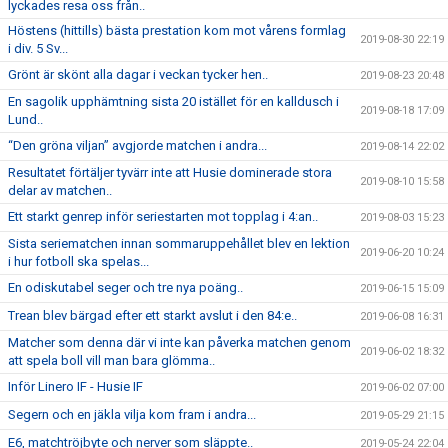
lyckades resa oss från..
Höstens (hittills) bästa prestation kom mot vårens formlag
2019-08-30 22:19
i div. 5 Sv...
Grönt är skönt alla dagar i veckan tycker hen..
2019-08-23 20:48
En sagolik upphämtning sista 20 istället för en kalldusch i
2019-08-18 17:09
Lund..
“Den gröna viljan” avgjorde matchen i andra...
2019-08-14 22:02
Resultatet förtäljer tyvärr inte att Husie dominerade stora
2019-08-10 15:58
delar av matchen..
Ett starkt genrep inför seriestarten mot topplag i 4:an..
2019-08-03 15:23
Sista seriematchen innan sommaruppehållet blev en lektion
2019-06-20 10:24
i hur fotboll ska spelas...
En odiskutabel seger och tre nya poäng..
2019-06-15 15:09
Trean blev bärgad efter ett starkt avslut i den 84:e..
2019-06-08 16:31
Matcher som denna där vi inte kan påverka matchen genom
2019-06-02 18:32
att spela boll vill man bara glömma..
Inför Linero IF - Husie IF
2019-06-02 07:00
Segern och en jäkla vilja kom fram i andra...
2019-05-29 21:15
E6, matchtröjbyte och nerver som släppte..
2019-05-24 22:04