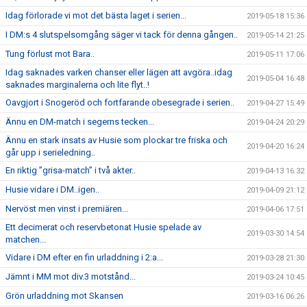
Idag förlorade vi mot det bästa laget i serien...
2019-05-18 15:36
I DM:s 4 slutspelsomgång säger vi tack för denna gången..
2019-05-14 21:25
Tung förlust mot Bara..
2019-05-11 17:06
Idag saknades varken chanser eller lägen att avgöra..idag
2019-05-04 16:48
saknades marginalerna och lite flyt..!
Oavgjort i Snogeröd och fortfarande obesegrade i serien..
2019-04-27 15:49
Ännu en DM-match i segerns tecken...
2019-04-24 20:29
Ännu en stark insats av Husie som plockar tre friska och
2019-04-20 16:24
går upp i serieledning..
En riktig ”grisa-match” i två akter..
2019-04-13 16:32
Husie vidare i DM..igen..
2019-04-09 21:12
Nervöst men vinst i premiären...
2019-04-06 17:51
Ett decimerat och reservbetonat Husie spelade av
2019-03-30 14:54
matchen...
Vidare i DM efter en fin urladdning i 2:a...
2019-03-28 21:30
Jämnt i MM mot div.3 motstånd...
2019-03-24 10:45
Grön urladdning mot Skansen
2019-03-16 06:26