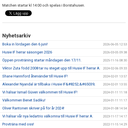
Matchen startar kl 14:00 och spelas i Borstahusen.
Nyhetsarkiv
Boka in lördagen den 6 juni!
2026-06-05 12:53
Husie IF herrar säsongen 2026
2026-03-05 09:38
Öppen provträning startar måndagen den 17/11.
2025-11-16 08:30
Viktor Zuta född 2008 tar nu steget upp till Husie IF herrar A.
2024-02-06 09:33
Shane Hanniford återvänder till Husie IF!
2024-02-01 13:57
Alexander Nyandal är tillbaka i Husie IF&#8252;&#65039;
2024-02-01 13:55
Vi hälsar Ismail Güven välkommen till Husie IF!
2024-01-11 11:18
Välkommen Benet Sadiku!
2024-01-11 11:17
Oliver Rantonen skriver på för år 2024!
2024-01-08 14:54
Vi hälsar vår nya ledartrio välkomna till Husie IF herrar A.
2023-11-17 14:17
Provträna med oss!
2022-11-15 14:29