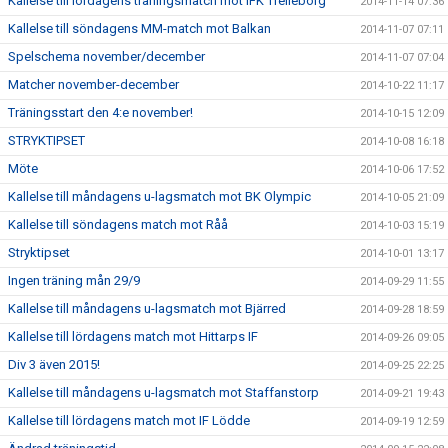
Kallelse till lördagens träningsmatch mot IFK Trelleborg
2014-11-14 07:36
Kallelse till söndagens MM-match mot Balkan
2014-11-07 07:11
Spelschema november/december
2014-11-07 07:04
Matcher november-december
2014-10-22 11:17
Träningsstart den 4:e november!
2014-10-15 12:09
STRYKTIPSET
2014-10-08 16:18
Möte
2014-10-06 17:52
Kallelse till måndagens u-lagsmatch mot BK Olympic
2014-10-05 21:09
Kallelse till söndagens match mot Råå
2014-10-03 15:19
Stryktipset
2014-10-01 13:17
Ingen träning mån 29/9
2014-09-29 11:55
Kallelse till måndagens u-lagsmatch mot Bjärred
2014-09-28 18:59
Kallelse till lördagens match mot Hittarps IF
2014-09-26 09:05
Div 3 även 2015!
2014-09-25 22:25
Kallelse till måndagens u-lagsmatch mot Staffanstorp
2014-09-21 19:43
Kallelse till lördagens match mot IF Lödde
2014-09-19 12:59