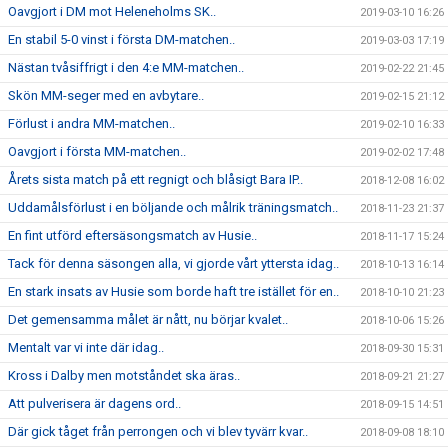
Oavgjort i DM mot Heleneholms SK..
2019-03-10 16:26
En stabil 5-0 vinst i första DM-matchen..
2019-03-03 17:19
Nästan tvåsiffrigt i den 4:e MM-matchen..
2019-02-22 21:45
Skön MM-seger med en avbytare..
2019-02-15 21:12
Förlust i andra MM-matchen..
2019-02-10 16:33
Oavgjort i första MM-matchen..
2019-02-02 17:48
Årets sista match på ett regnigt och blåsigt Bara IP..
2018-12-08 16:02
Uddamålsförlust i en böljande och målrik träningsmatch..
2018-11-23 21:37
En fint utförd eftersäsongsmatch av Husie..
2018-11-17 15:24
Tack för denna säsongen alla, vi gjorde vårt yttersta idag..
2018-10-13 16:14
En stark insats av Husie som borde haft tre istället för en..
2018-10-10 21:23
Det gemensamma målet är nått, nu börjar kvalet..
2018-10-06 15:26
Mentalt var vi inte där idag..
2018-09-30 15:31
Kross i Dalby men motståndet ska äras..
2018-09-21 21:27
Att pulverisera är dagens ord..
2018-09-15 14:51
Där gick tåget från perrongen och vi blev tyvärr kvar..
2018-09-08 18:10