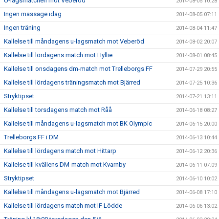
U-lagsmatchen mot Veberöd
2014-08-05 10:28
Ingen massage idag
2014-08-05 07:11
Ingen träning
2014-08-04 11:47
Kallelse till måndagens u-lagsmatch mot Veberöd
2014-08-02 20:07
Kallelse till lördagens match mot Hyllie
2014-08-01 08:45
Kallelse till onsdagens dm-match mot Trelleborgs FF
2014-07-29 20:55
Kallelse till lördagens träningsmatch mot Bjärred
2014-07-25 10:36
Stryktipset
2014-07-21 13:11
Kallelse till torsdagens match mot Råå
2014-06-18 08:27
Kallelse till måndagens u-lagsmatch mot BK Olympic
2014-06-15 20:00
Trelleborgs FF i DM
2014-06-13 10:44
Kallelse till lördagens match mot Hittarp
2014-06-12 20:36
Kallelse till kvällens DM-match mot Kvarnby
2014-06-11 07:09
Stryktipset
2014-06-10 10:02
Kallelse till måndagens u-lagsmatch mot Bjärred
2014-06-08 17:10
Kallelse till lördagens match mot IF Lödde
2014-06-06 13:02