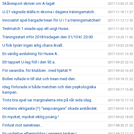
Skånesport skriver om A-laget
2017-12-04 21:20
U-21 vägrade ställa in skorna i dagens träningsmatch..
2017-11-18 17:27
Innovativt spel bärgade trean för U i 1:a träningsmatchen!
2017-11-12 17:35
Testmatch 1 visade upp ett ungt Husie..
2017-11-04 10:15
Träningsstart inför 2018 tisdagen den 31/10 kl. 20.00
2017-10-20 11:06
U fick tyvärr ingen ärlig chans ikväll..
2017-10-02 22:00
En värdig avslutning för Husie A..
2017-10-01 15:32
Ett tappert U-lag föll i den 92:a..
2017-09-25 22:15
För varandra..för klubben...med hjärtat !!!
2017-09-24 16:43
Bollen rullade in till slut och trean med den..
2017-09-18 21:22
Idag förlorade vi både matchen och den psykologiska
2017-09-17 15:40
kampen..
Trots bra spel var marginalerna inte på vår sida idag..
2017-09-10 17:14
Höstens viktigaste (?) "sexpoängare" ökade avståndet..
2017-09-09 14:29
En mycket, mycket viktig poäng !
2017-09-02 18:09
Förlust mot serietrean..
2017-08-30 21:25
En underbar eftermiddag i segerns tecken !
2017-08-27 17:17