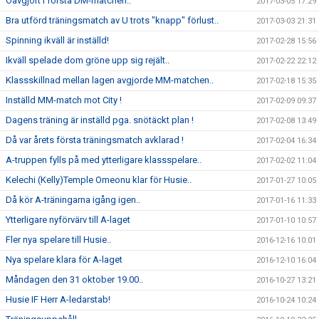
Oavgjort i första DM-matchen..
2017-03-05 17:29
Bra utförd träningsmatch av U trots "knapp" förlust..
2017-03-03 21:31
Spinning ikväll är inställd!
2017-02-28 15:56
Ikväll spelade dom gröne upp sig rejält..
2017-02-22 22:12
Klassskillnad mellan lagen avgjorde MM-matchen..
2017-02-18 15:35
Inställd MM-match mot City !
2017-02-09 09:37
Dagens träning är inställd pga. snötäckt plan !
2017-02-08 13:49
Då var årets första träningsmatch avklarad !
2017-02-04 16:34
A-truppen fylls på med ytterligare klassspelare..
2017-02-02 11:04
Kelechi (Kelly)Temple Omeonu klar för Husie..
2017-01-27 10:05
Då kör A-träningarna igång igen..
2017-01-16 11:33
Ytterligare nyförvärv till A-laget
2017-01-10 10:57
Fler nya spelare till Husie..
2016-12-16 10:01
Nya spelare klara för A-laget
2016-12-10 16:04
Måndagen den 31 oktober 19.00..
2016-10-27 13:21
Husie IF Herr A-ledarstab!
2016-10-24 10:24