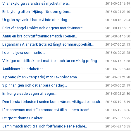
Vi är skyldiga varandra så mycket mera..
2018-09-02 16:49
En blytung afton i Hjärup för dom gröne..
2018-08-24 21:10
Ur grön synvinkel hade vi inte otur idag..
2018-08-18 12:04
Felix vår ängel i målet och dagens matchvinnare!
2018-08-11 16:57
Ännu en bra och tuff träningsmatch i benen..
2018-08-04 15:30
Lagandan i A är stark trots ett långt sommaruppehåll...
2018-07-30 21:13
I denna ljuva sommartid...
2018-06-20 21:28
Vi krigar oss tillbaka in i matchen och tar en viktig poäng..
2018-06-17 14:58
Antiklimax i Lundahettan...
2018-06-09 15:43
1 poäng (men 2 tappade) mot Teknologerna..
2018-06-01 21:28
3 pinnar igen och det är bara onsdag...
2018-05-30 21:19
En kung visade vägen till seger...
2018-05-25 21:30
Den första förlusten i serien kom i vårens viktigaste match..
2018-05-19 15:49
I ”chansernas match” kammade vi till slut hem trean!
2018-05-12 16:36
Ett grönt drama i 2 akter..
2018-05-05 15:25
Jämn match mot RFF och fortfarande serieledare..
2018-04-29 15:35