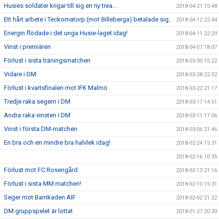
Husies soldater krigar till sig en ny trea...
2018-04-21 15:48
Ett hårt arbete i Teckomatorp (mot Billeberga) betalade sig..
2018-04-12 22:44
Energin flödade i det unga Husie-laget idag!
2018-04-11 22:29
Vinst i premiären
2018-04-07 18:07
Förlust i sista träningsmatchen
2018-03-30 15:22
Vidare i DM
2018-03-28 22:02
Förlust i kvartsfinalen mot IFK Malmö
2018-03-22 21:17
Tredje raka segern i DM
2018-03-17 14:51
Andra raka vinsten i DM
2018-03-11 17:06
Vinst i första DM-matchen
2018-03-06 21:46
En bra och en mindre bra halvlek idag!
2018-02-24 15:31
2018-02-16 10:35
Förlust mot FC Rosengård
2018-02-13 21:16
Förlust i sista MM matchen!
2018-02-10 15:31
Seger mot Barrikaden AIF
2018-02-02 21:22
DM gruppspelet är lottat
2018-01-27 20:30