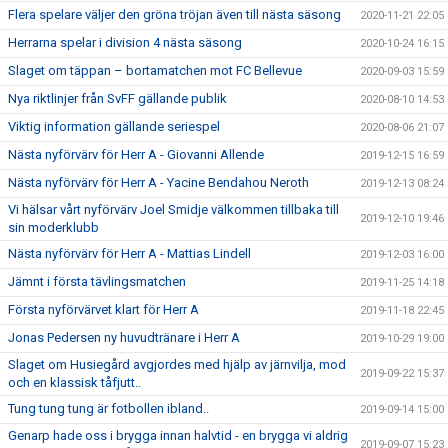
Flera spelare väljer den gröna tröjan även till nästa säsong
2020-11-21 22:05
Herrarna spelar i division 4 nästa säsong
2020-10-24 16:15
Slaget om täppan – bortamatchen mot FC Bellevue
2020-09-03 15:59
Nya riktlinjer från SvFF gällande publik
2020-08-10 14:53
Viktig information gällande seriespel
2020-08-06 21:07
Nästa nyförvärv för Herr A - Giovanni Allende
2019-12-15 16:59
Nästa nyförvärv för Herr A - Yacine Bendahou Neroth
2019-12-13 08:24
Vi hälsar vårt nyförvärv Joel Smidje välkommen tillbaka till
2019-12-10 19:46
sin moderklubb
Nästa nyförvärv för Herr A - Mattias Lindell
2019-12-03 16:00
Jämnt i första tävlingsmatchen
2019-11-25 14:18
Första nyförvärvet klart för Herr A
2019-11-18 22:45
Jonas Pedersen ny huvudtränare i Herr A
2019-10-29 19:00
Slaget om Husiegård avgjordes med hjälp av järnvilja, mod
2019-09-22 15:37
och en klassisk tåfjutt..
Tung tung tung är fotbollen ibland..
2019-09-14 15:00
Genarp hade oss i brygga innan halvtid - en brygga vi aldrig
2019-09-07 15:23