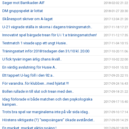
Seger mot Barrikaden AIF
2018-02-02 21:22
DM gruppspelet är lottat
2018-01-27 20:30
Skånesport skriver om A-laget
2017-12-04 21:20
U-21 vägrade ställa in skorna i dagens träningsmatch..
2017-11-18 17:27
Innovativt spel bärgade trean för U i 1:a träningsmatchen!
2017-11-12 17:35
Testmatch 1 visade upp ett ungt Husie..
2017-11-04 10:15
Träningsstart inför 2018 tisdagen den 31/10 kl. 20.00
2017-10-20 11:06
U fick tyvärr ingen ärlig chans ikväll..
2017-10-02 22:00
En värdig avslutning för Husie A..
2017-10-01 15:32
Ett tappert U-lag föll i den 92:a..
2017-09-25 22:15
För varandra..för klubben...med hjärtat !!!
2017-09-24 16:43
Bollen rullade in till slut och trean med den..
2017-09-18 21:22
Idag förlorade vi både matchen och den psykologiska
2017-09-17 15:40
kampen..
Trots bra spel var marginalerna inte på vår sida idag..
2017-09-10 17:14
Höstens viktigaste (?) "sexpoängare" ökade avståndet..
2017-09-09 14:29
En mycket, mycket viktig poäng !
2017-09-02 18:09