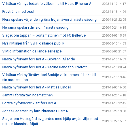
Vi hälsar vår nya ledartrio välkomna till Husie IF herrar A.
2023-11-17 14:17
Provträna med oss!
2022-11-15 14:29
Flera spelare väljer den gröna tröjan även till nästa säsong
2020-11-21 22:05
Herrarna spelar i division 4 nästa säsong
2020-10-24 16:15
Slaget om täppan – bortamatchen mot FC Bellevue
2020-09-03 15:59
Nya riktlinjer från SvFF gällande publik
2020-08-10 14:53
Viktig information gällande seriespel
2020-08-06 21:07
Nästa nyförvärv för Herr A - Giovanni Allende
2019-12-15 16:59
Nästa nyförvärv för Herr A - Yacine Bendahou Neroth
2019-12-13 08:24
Vi hälsar vårt nyförvärv Joel Smidje välkommen tillbaka till
2019-12-10 19:46
sin moderklubb
Nästa nyförvärv för Herr A - Mattias Lindell
2019-12-03 16:00
Jämnt i första tävlingsmatchen
2019-11-25 14:18
Första nyförvärvet klart för Herr A
2019-11-18 22:45
Jonas Pedersen ny huvudtränare i Herr A
2019-10-29 19:00
Slaget om Husiegård avgjordes med hjälp av järnvilja, mod
2019-09-22 15:37
och en klassisk tåfjutt..