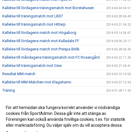
Kallelse till lördagens träningsmatch mot Borstahusen
2014-04-04 06:51
Kallelse till träningsmatch mot LB07
2014-03-28 06:49
Kallelse till träningsmatch mot Hittarp
2014-03-21 06:32
Kallelse till lördagens match mot Högaborg
2014-03-14 06:47
Kallelse till lördagens match mot Kulladals FF
2014-03-06 23:17
Kallelse till lördagens match mot Prespa Birlik
2014-02-28 06:36
Kallelse till måndagens träningsmatch mot FC Rosengård
2014-02-22 11:35
Kallelse till träningsmatch mot Oxie
2014-02-21 04:41
Resultat MM-match
2014-02-10 10:00
Kallelse till MM-Matchen mot Klagshamn
2014-02-07 12:43
Träning
2014-01-28 11:35
Internmatch
2014-01-24 15:53
Lördagsträningen är inställd
För att hemsidan ska fungera korrekt använder vi nödvändiga
2014-01-17 20:19
cookies från SportAdmin. Dessa går inte att stänga av.
2014-01-14 14:02
Föreningen kan också använda frivilliga cookies, t.ex. för statistik
eller marknadsföring. Du väljer själv om du vill acceptera dessa.