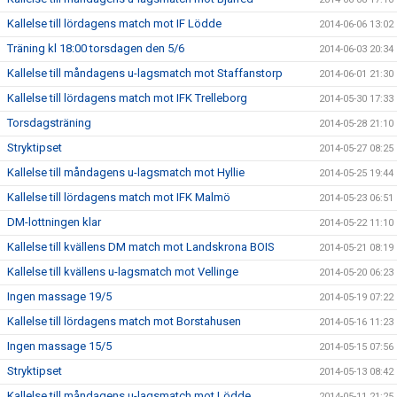
Kallelse till lördagens match mot IF Lödde
2014-06-06 13:02
Träning kl 18:00 torsdagen den 5/6
2014-06-03 20:34
Kallelse till måndagens u-lagsmatch mot Staffanstorp
2014-06-01 21:30
Kallelse till lördagens match mot IFK Trelleborg
2014-05-30 17:33
Torsdagsträning
2014-05-28 21:10
Stryktipset
2014-05-27 08:25
Kallelse till måndagens u-lagsmatch mot Hyllie
2014-05-25 19:44
Kallelse till lördagens match mot IFK Malmö
2014-05-23 06:51
DM-lottningen klar
2014-05-22 11:10
Kallelse till kvällens DM match mot Landskrona BOIS
2014-05-21 08:19
Kallelse till kvällens u-lagsmatch mot Vellinge
2014-05-20 06:23
Ingen massage 19/5
2014-05-19 07:22
Kallelse till lördagens match mot Borstahusen
2014-05-16 11:23
Ingen massage 15/5
2014-05-15 07:56
Stryktipset
2014-05-13 08:42
Kallelse till måndagens u-lagsmatch mot Lödde
2014-05-11 21:25