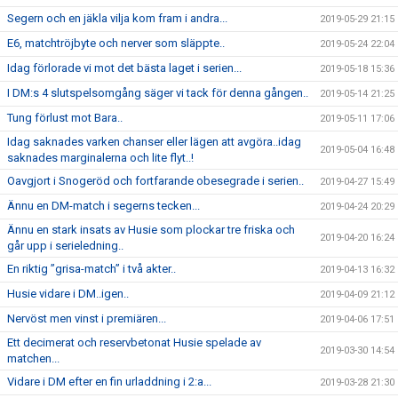
Segern och en jäkla vilja kom fram i andra...
2019-05-29 21:15
E6, matchtröjbyte och nerver som släppte..
2019-05-24 22:04
Idag förlorade vi mot det bästa laget i serien...
2019-05-18 15:36
I DM:s 4 slutspelsomgång säger vi tack för denna gången..
2019-05-14 21:25
Tung förlust mot Bara..
2019-05-11 17:06
Idag saknades varken chanser eller lägen att avgöra..idag
2019-05-04 16:48
saknades marginalerna och lite flyt..!
Oavgjort i Snogeröd och fortfarande obesegrade i serien..
2019-04-27 15:49
Ännu en DM-match i segerns tecken...
2019-04-24 20:29
Ännu en stark insats av Husie som plockar tre friska och
2019-04-20 16:24
går upp i serieledning..
En riktig ”grisa-match” i två akter..
2019-04-13 16:32
Husie vidare i DM..igen..
2019-04-09 21:12
Nervöst men vinst i premiären...
2019-04-06 17:51
Ett decimerat och reservbetonat Husie spelade av
2019-03-30 14:54
matchen...
Vidare i DM efter en fin urladdning i 2:a...
2019-03-28 21:30