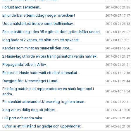
Förlust mot serietrean..
2017-08-30 21:25
En underbar eftermiddag i segerns tecken !
2017-08-27 17:17
Uddamålsförlust trots enormt bollinnehav..
2017-08-21 23:43
En sen kvittering i den 95:e gör att dom gröne håller undan..
2017-08-18 21:07
Idag hade vi 2 vapen, ett slött och ett sylvasst..
2017-08-13 18:01
Kändes som minst en pinne till den 73:e....
2017-08-12 16:56
2 Husie-lag utförde en bra träningsmatch i varsin halvlek..
2017-08-01 21:27
Propagandafotboll i Arlöv..
2017-06-21 21:21
En trea till Husie hade varit ett rättvist resultat...
2017-06-17 17:48
Oavgjort för U/reservlaget i Lund..
2017-06-13 21:44
En tråkig matchstart reparerades av en stark lagmoral i
2017-06-10 14:34
andra..
Ett stenhårt arbetande U/reservlag tog hem trean..
2017-06-05 22:11
Idag var en dålig dag på jobbet..
2017-06-04 18:00
Full pott och andra raka..
2017-05-31 21:43
Eufori är ett tillstånd av glädje och upprymdhet..
2017-05-26 21:08