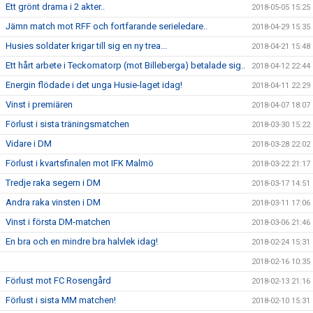
Ett grönt drama i 2 akter..
2018-05-05 15:25
Jämn match mot RFF och fortfarande serieledare..
2018-04-29 15:35
Husies soldater krigar till sig en ny trea...
2018-04-21 15:48
Ett hårt arbete i Teckomatorp (mot Billeberga) betalade sig..
2018-04-12 22:44
Energin flödade i det unga Husie-laget idag!
2018-04-11 22:29
Vinst i premiären
2018-04-07 18:07
Förlust i sista träningsmatchen
2018-03-30 15:22
Vidare i DM
2018-03-28 22:02
Förlust i kvartsfinalen mot IFK Malmö
2018-03-22 21:17
Tredje raka segern i DM
2018-03-17 14:51
Andra raka vinsten i DM
2018-03-11 17:06
Vinst i första DM-matchen
2018-03-06 21:46
En bra och en mindre bra halvlek idag!
2018-02-24 15:31
2018-02-16 10:35
Förlust mot FC Rosengård
2018-02-13 21:16
Förlust i sista MM matchen!
2018-02-10 15:31