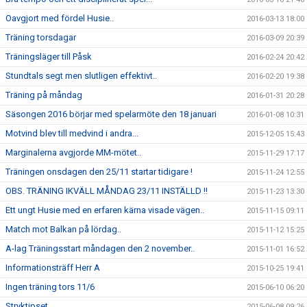
Oavgjort med fördel Husie..
2016-03-13 18:00
Träning torsdagar
2016-03-09 20:39
Träningsläger till Påsk
2016-02-24 20:42
Stundtals segt men slutligen effektivt..
2016-02-20 19:38
Träning på måndag
2016-01-31 20:28
Säsongen 2016 börjar med spelarmöte den 18 januari
2016-01-08 10:31
Motvind blev till medvind i andra...
2015-12-05 15:43
Marginalerna avgjorde MM-mötet..
2015-11-29 17:17
Träningen onsdagen den 25/11 startar tidigare !
2015-11-24 12:55
OBS. TRÄNING IKVÄLL MÅNDAG 23/11 INSTÄLLD !!
2015-11-23 13:30
Ett ungt Husie med en erfaren kärna visade vägen..
2015-11-15 09:11
Match mot Balkan på lördag..
2015-11-12 15:25
A-lag Träningsstart måndagen den 2 november..
2015-11-01 16:52
Informationsträff Herr A
2015-10-25 19:41
Ingen träning tors 11/6
2015-06-10 06:20
Stryktipset
2015-06-08 09:26