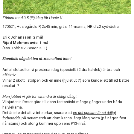
Förlust med 3-5 (!!!) idag för Husie U..
170521, Husiegårds IP, 2x45 min, gräs, 11-manna, HR div.2 sydvästra
Erik Johansson 2 mål
Rijad Mehmedovic 1 mål
(ass. Tobbe 2, Simon K. 1)
Stundtals såg det bra ut..men oftast inte !
Anfallsfotbollen vi presterar idag (speciellt i 2:dra halvlek) är bra och
effektiv.
Vi har 2 skott i stolpen och en inne (hjulet ut ?) som kunde lett till ett bättre
resultat..?
Men jobbet vi gör för varandra är riktigt dåligt.
Vi bjuder in Rosengård till dans fantastiskt många gånger under båda
halvlekarna.
Det är inte det att vi inte orkar, snarare att
en del spelare är så dåligt
förberedda
på seriematch att dom känns långt lång borta (på någon fest
nånstans) och aldrig kommer upp i ens P13-nivå.