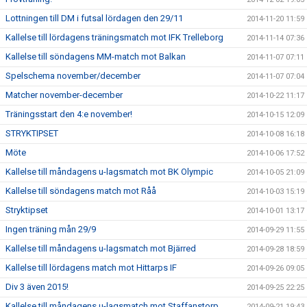
Lottningen till DM i futsal lördagen den 29/11
2014-11-20 11:59
Kallelse till lördagens träningsmatch mot IFK Trelleborg
2014-11-14 07:36
Kallelse till söndagens MM-match mot Balkan
2014-11-07 07:11
Spelschema november/december
2014-11-07 07:04
Matcher november-december
2014-10-22 11:17
Träningsstart den 4:e november!
2014-10-15 12:09
STRYKTIPSET
2014-10-08 16:18
Möte
2014-10-06 17:52
Kallelse till måndagens u-lagsmatch mot BK Olympic
2014-10-05 21:09
Kallelse till söndagens match mot Råå
2014-10-03 15:19
Stryktipset
2014-10-01 13:17
Ingen träning mån 29/9
2014-09-29 11:55
Kallelse till måndagens u-lagsmatch mot Bjärred
2014-09-28 18:59
Kallelse till lördagens match mot Hittarps IF
2014-09-26 09:05
Div 3 även 2015!
2014-09-25 22:25
Kallelse till måndagens u-lagsmatch mot Staffanstorp
2014-09-21 19:43