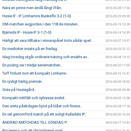
Nära en pinne men ändå långt ifrån..
2016-05-28 17:06
Husie IF - IF Limhamns Bunkeflo 3-2 (1-0)
2016-05-23 09:39
DM-matchen avgjordes i den 118:de minuten..
2016-05-19 10:28
Bjärreds IF - Husie IF 3-1 (1-0)
2016-05-14 16:39
Härligt att vara tillbaka i vinnarspåret trots sådär spel..
2016-05-07 19:57
En medioker insats på en fredag..
2016-04-29 21:12
Idag torsdag utgår ordinarie träning och ersätts av...
2016-04-28 13:15
En poäng var i tredje seriematchen..
2016-04-23 17:05
Tuff förlust mot ett kompakt Limhamn..
2016-04-16 16:41
En rysligt härlig premiär..
2016-04-09 18:02
Gräs på Husiegård..
2016-04-03 09:48
Kompakt mittfält och sylvassa avslut..
2016-04-02 15:58
Den sista påskdagen bjöd på blåst och finess..
2016-03-28 17:18
En väl genomförd match på ett soligt Kulladals IP..
2016-03-20 16:54
ÄNDRAD MATCHDAG TILL SÖNDAG !!!
2016-03-17 13:43
Bra tempo och ett disciplinerat spel...
2016-03-16 21:46