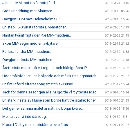
Jämnt i MM mot div.3 motstånd...
2019-03-24 10:45
Grön urladdning mot Skansen
2019-03-16 06:26
Oavgjort i DM mot Heleneholms SK..
2019-03-10 16:26
En stabil 5-0 vinst i första DM-matchen..
2019-03-03 17:19
Nästan tvåsiffrigt i den 4:e MM-matchen..
2019-02-22 21:45
Skön MM-seger med en avbytare..
2019-02-15 21:12
Förlust i andra MM-matchen..
2019-02-10 16:33
Oavgjort i första MM-matchen..
2019-02-02 17:48
Årets sista match på ett regnigt och blåsigt Bara IP..
2018-12-08 16:02
Uddamålsförlust i en böljande och målrik träningsmatch..
2018-11-23 21:37
En fint utförd eftersäsongsmatch av Husie..
2018-11-17 15:24
Tack för denna säsongen alla, vi gjorde vårt yttersta idag..
2018-10-13 16:14
En stark insats av Husie som borde haft tre istället för en..
2018-10-10 21:23
Det gemensamma målet är nått, nu börjar kvalet..
2018-10-06 15:26
Mentalt var vi inte där idag..
2018-09-30 15:31
Kross i Dalby men motståndet ska äras..
2018-09-21 21:27