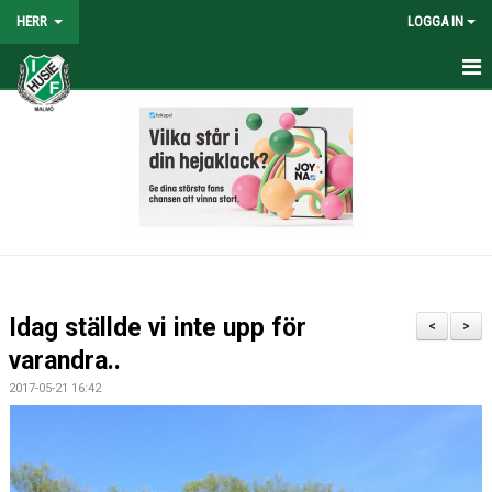
HERR
LOGGA IN
HEM
NYHETER
TRUPPEN
KALENDER
TABELL/RESULTAT
Idag ställde vi inte upp för
<
>
MATCHER
varandra..
2017-05-21 16:42
BILDGALLERI
KONTAKT