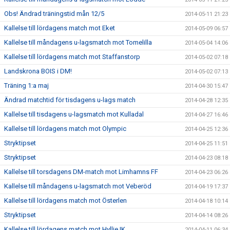
Obs! Ändrad träningstid mån 12/5
2014-05-11 21:23
Kallelse till lördagens match mot Eket
2014-05-09 06:57
Kallelse till måndagens u-lagsmatch mot Tomelilla
2014-05-04 14:06
Kallelse till lördagens match mot Staffanstorp
2014-05-02 07:18
Landskrona BOIS i DM!
2014-05-02 07:13
Träning 1:a maj
2014-04-30 15:47
Ändrad matchtid för tisdagens u-lags match
2014-04-28 12:35
Kallelse till tisdagens u-lagsmatch mot Kulladal
2014-04-27 16:46
Kallelse till lördagens match mot Olympic
2014-04-25 12:36
Stryktipset
2014-04-25 11:51
Stryktipset
2014-04-23 08:18
Kallelse till torsdagens DM-match mot Limhamns FF
2014-04-23 06:26
Kallelse till måndagens u-lagsmatch mot Veberöd
2014-04-19 17:37
Kallelse till lördagens match mot Österlen
2014-04-18 10:14
Stryktipset
2014-04-14 08:26
Kallelse till lördagens match mot Hyllie IK
2014-04-11 06:34