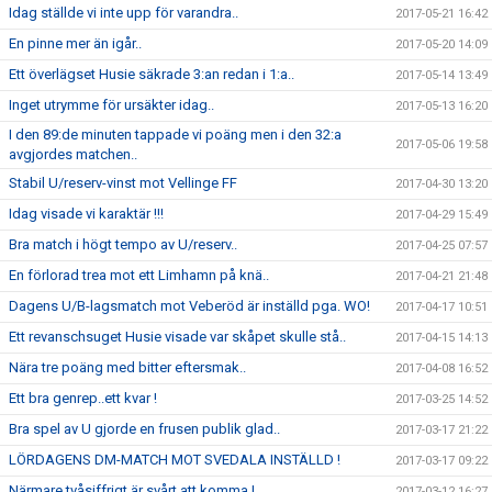
Idag ställde vi inte upp för varandra..
2017-05-21 16:42
En pinne mer än igår..
2017-05-20 14:09
Ett överlägset Husie säkrade 3:an redan i 1:a..
2017-05-14 13:49
Inget utrymme för ursäkter idag..
2017-05-13 16:20
I den 89:de minuten tappade vi poäng men i den 32:a
2017-05-06 19:58
avgjordes matchen..
Stabil U/reserv-vinst mot Vellinge FF
2017-04-30 13:20
Idag visade vi karaktär !!!
2017-04-29 15:49
Bra match i högt tempo av U/reserv..
2017-04-25 07:57
En förlorad trea mot ett Limhamn på knä..
2017-04-21 21:48
Dagens U/B-lagsmatch mot Veberöd är inställd pga. WO!
2017-04-17 10:51
Ett revanschsuget Husie visade var skåpet skulle stå..
2017-04-15 14:13
Nära tre poäng med bitter eftersmak..
2017-04-08 16:52
Ett bra genrep..ett kvar !
2017-03-25 14:52
Bra spel av U gjorde en frusen publik glad..
2017-03-17 21:22
LÖRDAGENS DM-MATCH MOT SVEDALA INSTÄLLD !
2017-03-17 09:22
Närmare tvåsiffrigt är svårt att komma !
2017-03-12 16:27