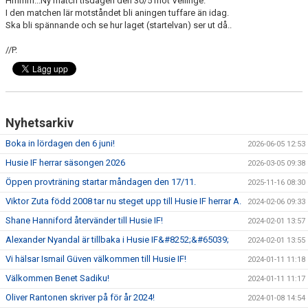
Hmmm...Ny match tisdagen den 30/5 mot Vellinge.
I den matchen lär motståndet bli aningen tuffare än idag.
Ska bli spännande och se hur laget (startelvan) ser ut då..
//P.
Nyhetsarkiv
Boka in lördagen den 6 juni!
2026-06-05 12:53
Husie IF herrar säsongen 2026
2026-03-05 09:38
Öppen provträning startar måndagen den 17/11.
2025-11-16 08:30
Viktor Zuta född 2008 tar nu steget upp till Husie IF herrar A.
2024-02-06 09:33
Shane Hanniford återvänder till Husie IF!
2024-02-01 13:57
Alexander Nyandal är tillbaka i Husie IF&#8252;&#65039;
2024-02-01 13:55
Vi hälsar Ismail Güven välkommen till Husie IF!
2024-01-11 11:18
Välkommen Benet Sadiku!
2024-01-11 11:17
Oliver Rantonen skriver på för år 2024!
2024-01-08 14:54