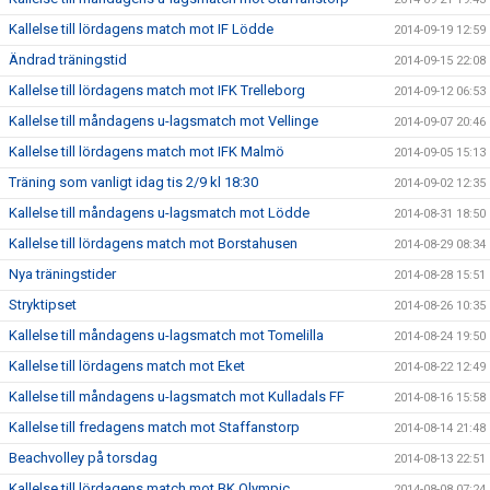
Kallelse till lördagens match mot IF Lödde
2014-09-19 12:59
Ändrad träningstid
2014-09-15 22:08
Kallelse till lördagens match mot IFK Trelleborg
2014-09-12 06:53
Kallelse till måndagens u-lagsmatch mot Vellinge
2014-09-07 20:46
Kallelse till lördagens match mot IFK Malmö
2014-09-05 15:13
Träning som vanligt idag tis 2/9 kl 18:30
2014-09-02 12:35
Kallelse till måndagens u-lagsmatch mot Lödde
2014-08-31 18:50
Kallelse till lördagens match mot Borstahusen
2014-08-29 08:34
Nya träningstider
2014-08-28 15:51
Stryktipset
2014-08-26 10:35
Kallelse till måndagens u-lagsmatch mot Tomelilla
2014-08-24 19:50
Kallelse till lördagens match mot Eket
2014-08-22 12:49
Kallelse till måndagens u-lagsmatch mot Kulladals FF
2014-08-16 15:58
Kallelse till fredagens match mot Staffanstorp
2014-08-14 21:48
Beachvolley på torsdag
2014-08-13 22:51
Kallelse till lördagens match mot BK Olympic
2014-08-08 07:24