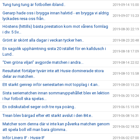
Tung tung tung är fotbollen ibland..
2019-09-14 15:00
Genarp hade oss i brygga innan halvtid - en brygga vi aldrig
2019-09-07 15:23
lyckades resa oss från..
Höstens (hittills) bästa prestation kom mot vårens formlag
2019-08-30 22:19
i div. 5 Sv...
Grönt är skönt alla dagar i veckan tycker hen..
2019-08-23 20:48
En sagolik upphämtning sista 20 istället för en kalldusch i
2019-08-18 17:09
Lund..
“Den gröna viljan” avgjorde matchen i andra...
2019-08-14 22:02
Resultatet förtäljer tyvärr inte att Husie dominerade stora
2019-08-10 15:58
delar av matchen..
Ett starkt genrep inför seriestarten mot topplag i 4:an..
2019-08-03 15:23
Sista seriematchen innan sommaruppehållet blev en lektion
2019-06-20 10:24
i hur fotboll ska spelas...
En odiskutabel seger och tre nya poäng..
2019-06-15 15:09
Trean blev bärgad efter ett starkt avslut i den 84:e..
2019-06-08 16:31
Matcher som denna där vi inte kan påverka matchen genom
2019-06-02 18:32
att spela boll vill man bara glömma..
Inför Linero IF - Husie IF
2019-06-02 07:00