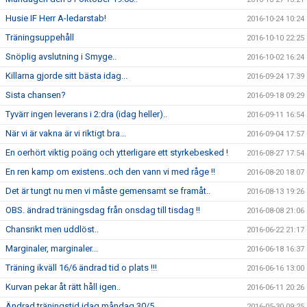
Husie IF Herr A-ledarstab!
2016-10-24 10:24
Träningsuppehåll
2016-10-10 22:25
Snöplig avslutning i Smyge..
2016-10-02 16:24
Killarna gjorde sitt bästa idag...
2016-09-24 17:39
Sista chansen?
2016-09-18 09:29
Tyvärr ingen leverans i 2:dra (idag heller)..
2016-09-11 16:54
När vi är vakna är vi riktigt bra...
2016-09-04 17:57
En oerhört viktig poäng och ytterligare ett styrkebesked !
2016-08-27 17:54
En ren kamp om existens..och den vann vi med råge !!
2016-08-20 18:07
Det är tungt nu men vi måste gemensamt se framåt..
2016-08-13 19:26
OBS. ändrad träningsdag från onsdag till tisdag !!
2016-08-08 21:06
Chansrikt men uddlöst..
2016-06-22 21:17
Marginaler, marginaler...
2016-06-18 16:37
Träning ikväll 16/6 ändrad tid o plats !!!
2016-06-16 13:00
Kurvan pekar åt rätt håll igen..
2016-06-11 20:26
Ändrad träningstid idag måndag 30/5..
2016-05-30 09:25