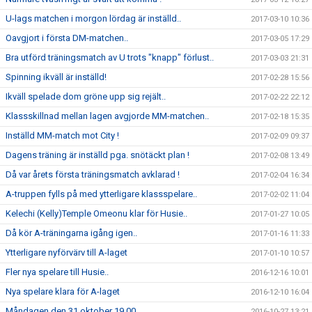
U-lags matchen i morgon lördag är inställd..
2017-03-10 10:36
Oavgjort i första DM-matchen..
2017-03-05 17:29
Bra utförd träningsmatch av U trots "knapp" förlust..
2017-03-03 21:31
Spinning ikväll är inställd!
2017-02-28 15:56
Ikväll spelade dom gröne upp sig rejält..
2017-02-22 22:12
Klassskillnad mellan lagen avgjorde MM-matchen..
2017-02-18 15:35
Inställd MM-match mot City !
2017-02-09 09:37
Dagens träning är inställd pga. snötäckt plan !
2017-02-08 13:49
Då var årets första träningsmatch avklarad !
2017-02-04 16:34
A-truppen fylls på med ytterligare klassspelare..
2017-02-02 11:04
Kelechi (Kelly)Temple Omeonu klar för Husie..
2017-01-27 10:05
Då kör A-träningarna igång igen..
2017-01-16 11:33
Ytterligare nyförvärv till A-laget
2017-01-10 10:57
Fler nya spelare till Husie..
2016-12-16 10:01
Nya spelare klara för A-laget
2016-12-10 16:04
Måndagen den 31 oktober 19.00..
2016-10-27 13:21