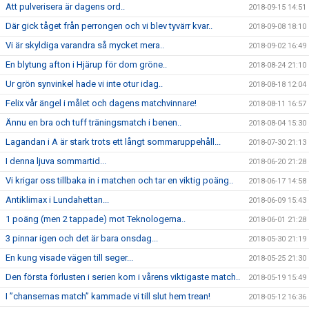
Att pulverisera är dagens ord..
2018-09-15 14:51
Där gick tåget från perrongen och vi blev tyvärr kvar..
2018-09-08 18:10
Vi är skyldiga varandra så mycket mera..
2018-09-02 16:49
En blytung afton i Hjärup för dom gröne..
2018-08-24 21:10
Ur grön synvinkel hade vi inte otur idag..
2018-08-18 12:04
Felix vår ängel i målet och dagens matchvinnare!
2018-08-11 16:57
Ännu en bra och tuff träningsmatch i benen..
2018-08-04 15:30
Lagandan i A är stark trots ett långt sommaruppehåll...
2018-07-30 21:13
I denna ljuva sommartid...
2018-06-20 21:28
Vi krigar oss tillbaka in i matchen och tar en viktig poäng..
2018-06-17 14:58
Antiklimax i Lundahettan...
2018-06-09 15:43
1 poäng (men 2 tappade) mot Teknologerna..
2018-06-01 21:28
3 pinnar igen och det är bara onsdag...
2018-05-30 21:19
En kung visade vägen till seger...
2018-05-25 21:30
Den första förlusten i serien kom i vårens viktigaste match..
2018-05-19 15:49
I ”chansernas match” kammade vi till slut hem trean!
2018-05-12 16:36