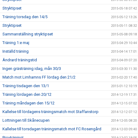
Stryktipset
2015-05-18 07:42
Träning torsdag den 14/5
2015-05-12 13:26
Stryktipset
2015-05-11 08:32
Sammanställning stryktipset
2015-05-08 09:18
Träning 1:e maj
2015-04-29 10:44
Inställd träning
2015-04-14 17:01
Ändrard träningstid
2015-04-09 07:20
Ingen grästräning idag, mån 30/3
2015-03-30 11:30
Match mot Limhamns FF lördag den 21/2
2015-02-20 17:40
Träning tisdagen den 13/1
2015-01-12 10:19
Träning lördagen den 20/12
2014-12-19 17:31
Träning måndagen den 15/12
2014-12-15 07:02
Kallelse till lördagens träningsmatch mot Staffanstorp
2014-12-12 07:12
Lottningen till Skånecupen
2014-12-05 08:20
Kallelse till torsdagen träningsmatch mot FC Rosengård
2014-12-03 09:40
Provträning!
2014-12-02 19:05