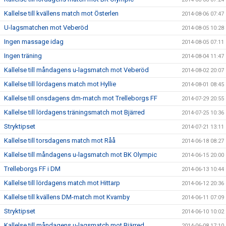
Kallelse till kvällens match mot Österlen
2014-08-06 07:47
U-lagsmatchen mot Veberöd
2014-08-05 10:28
Ingen massage idag
2014-08-05 07:11
Ingen träning
2014-08-04 11:47
Kallelse till måndagens u-lagsmatch mot Veberöd
2014-08-02 20:07
Kallelse till lördagens match mot Hyllie
2014-08-01 08:45
Kallelse till onsdagens dm-match mot Trelleborgs FF
2014-07-29 20:55
Kallelse till lördagens träningsmatch mot Bjärred
2014-07-25 10:36
Stryktipset
2014-07-21 13:11
Kallelse till torsdagens match mot Råå
2014-06-18 08:27
Kallelse till måndagens u-lagsmatch mot BK Olympic
2014-06-15 20:00
Trelleborgs FF i DM
2014-06-13 10:44
Kallelse till lördagens match mot Hittarp
2014-06-12 20:36
Kallelse till kvällens DM-match mot Kvarnby
2014-06-11 07:09
Stryktipset
2014-06-10 10:02
Kallelse till måndagens u-lagsmatch mot Bjärred
2014-06-08 17:10