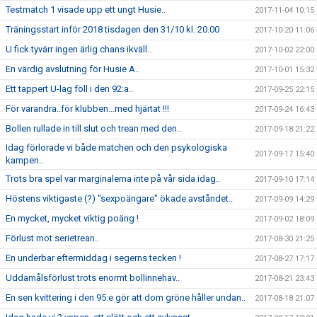
Testmatch 1 visade upp ett ungt Husie..
2017-11-04 10:15
Träningsstart inför 2018 tisdagen den 31/10 kl. 20.00
2017-10-20 11:06
U fick tyvärr ingen ärlig chans ikväll..
2017-10-02 22:00
En värdig avslutning för Husie A..
2017-10-01 15:32
Ett tappert U-lag föll i den 92:a..
2017-09-25 22:15
För varandra..för klubben...med hjärtat !!!
2017-09-24 16:43
Bollen rullade in till slut och trean med den..
2017-09-18 21:22
Idag förlorade vi både matchen och den psykologiska
2017-09-17 15:40
kampen..
Trots bra spel var marginalerna inte på vår sida idag..
2017-09-10 17:14
Höstens viktigaste (?) "sexpoängare" ökade avståndet..
2017-09-09 14:29
En mycket, mycket viktig poäng !
2017-09-02 18:09
Förlust mot serietrean..
2017-08-30 21:25
En underbar eftermiddag i segerns tecken !
2017-08-27 17:17
Uddamålsförlust trots enormt bollinnehav..
2017-08-21 23:43
En sen kvittering i den 95:e gör att dom gröne håller undan..
2017-08-18 21:07