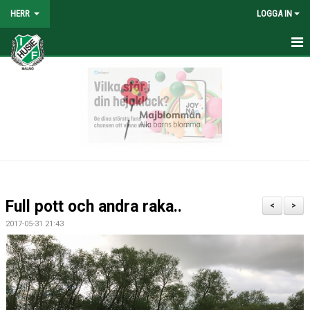
HERR
LOGGA IN
HEM
NYHETER
TRUPPEN
KALENDER
TABELL/RESULTAT
Full pott och andra raka..
<
>
MATCHER
2017-05-31 21:43
BILDGALLERI
KONTAKT