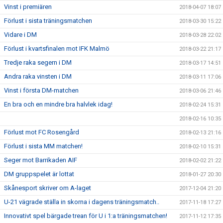
Vinst i premiären
2018-04-07 18:07
Förlust i sista träningsmatchen
2018-03-30 15:22
Vidare i DM
2018-03-28 22:02
Förlust i kvartsfinalen mot IFK Malmö
2018-03-22 21:17
Tredje raka segern i DM
2018-03-17 14:51
Andra raka vinsten i DM
2018-03-11 17:06
Vinst i första DM-matchen
2018-03-06 21:46
En bra och en mindre bra halvlek idag!
2018-02-24 15:31
2018-02-16 10:35
Förlust mot FC Rosengård
2018-02-13 21:16
Förlust i sista MM matchen!
2018-02-10 15:31
Seger mot Barrikaden AIF
2018-02-02 21:22
DM gruppspelet är lottat
2018-01-27 20:30
Skånesport skriver om A-laget
2017-12-04 21:20
U-21 vägrade ställa in skorna i dagens träningsmatch..
2017-11-18 17:27
Innovativt spel bärgade trean för U i 1:a träningsmatchen!
2017-11-12 17:35