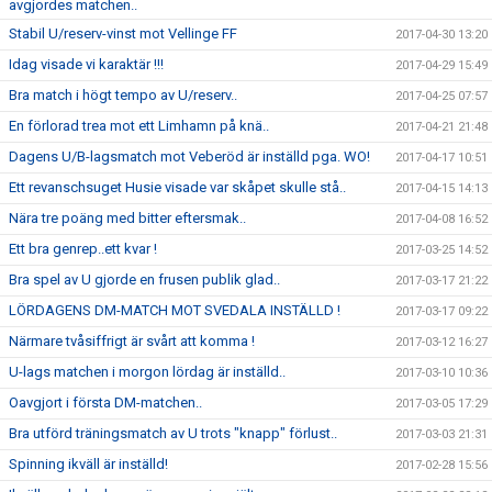
avgjordes matchen..
Stabil U/reserv-vinst mot Vellinge FF
2017-04-30 13:20
Idag visade vi karaktär !!!
2017-04-29 15:49
Bra match i högt tempo av U/reserv..
2017-04-25 07:57
En förlorad trea mot ett Limhamn på knä..
2017-04-21 21:48
Dagens U/B-lagsmatch mot Veberöd är inställd pga. WO!
2017-04-17 10:51
Ett revanschsuget Husie visade var skåpet skulle stå..
2017-04-15 14:13
Nära tre poäng med bitter eftersmak..
2017-04-08 16:52
Ett bra genrep..ett kvar !
2017-03-25 14:52
Bra spel av U gjorde en frusen publik glad..
2017-03-17 21:22
LÖRDAGENS DM-MATCH MOT SVEDALA INSTÄLLD !
2017-03-17 09:22
Närmare tvåsiffrigt är svårt att komma !
2017-03-12 16:27
U-lags matchen i morgon lördag är inställd..
2017-03-10 10:36
Oavgjort i första DM-matchen..
2017-03-05 17:29
Bra utförd träningsmatch av U trots "knapp" förlust..
2017-03-03 21:31
Spinning ikväll är inställd!
2017-02-28 15:56