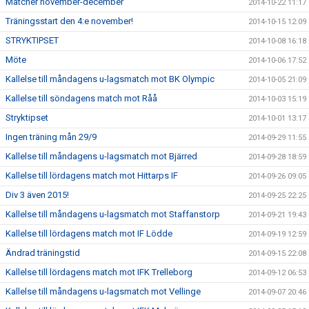
Matcher november-december
2014-10-22 11:17
Träningsstart den 4:e november!
2014-10-15 12:09
STRYKTIPSET
2014-10-08 16:18
Möte
2014-10-06 17:52
Kallelse till måndagens u-lagsmatch mot BK Olympic
2014-10-05 21:09
Kallelse till söndagens match mot Råå
2014-10-03 15:19
Stryktipset
2014-10-01 13:17
Ingen träning mån 29/9
2014-09-29 11:55
Kallelse till måndagens u-lagsmatch mot Bjärred
2014-09-28 18:59
Kallelse till lördagens match mot Hittarps IF
2014-09-26 09:05
Div 3 även 2015!
2014-09-25 22:25
Kallelse till måndagens u-lagsmatch mot Staffanstorp
2014-09-21 19:43
Kallelse till lördagens match mot IF Lödde
2014-09-19 12:59
Ändrad träningstid
2014-09-15 22:08
Kallelse till lördagens match mot IFK Trelleborg
2014-09-12 06:53
Kallelse till måndagens u-lagsmatch mot Vellinge
2014-09-07 20:46