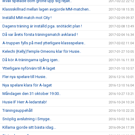
Ikväll spelade dom gröne upp sig rejält..
2017-02-22 22:12
Klassskillnad mellan lagen avgjorde MM-matchen..
2017-02-18 15:35
Inställd MM-match mot City !
2017-02-09 09:37
Dagens träning är inställd pga. snötäckt plan !
2017-02-08 13:49
Då var årets första träningsmatch avklarad !
2017-02-04 16:34
A-truppen fylls på med ytterligare klassspelare..
2017-02-02 11:04
Kelechi (Kelly)Temple Omeonu klar för Husie..
2017-01-27 10:05
Då kör A-träningarna igång igen..
2017-01-16 11:33
Ytterligare nyförvärv till A-laget
2017-01-10 10:57
Fler nya spelare till Husie..
2016-12-16 10:01
Nya spelare klara för A-laget
2016-12-10 16:04
Måndagen den 31 oktober 19.00..
2016-10-27 13:21
Husie IF Herr A-ledarstab!
2016-10-24 10:24
Träningsuppehåll
2016-10-10 22:25
Snöplig avslutning i Smyge..
2016-10-02 16:24
Killarna gjorde sitt bästa idag...
2016-09-24 17:39