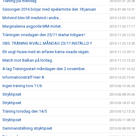
Träning på måndag
2016-01-31 20:28
Säsongen 2016 börjar med spelarmöte den 18 januari
2016-01-08 10:31
Motvind blev till medvind i andra...
2015-12-05 15:43
Marginalerna avgjorde MM-mötet..
2015-11-29 17:17
Träningen onsdagen den 25/11 startar tidigare !
2015-11-24 12:55
OBS. TRÄNING IKVÄLL MÅNDAG 23/11 INSTÄLLD !!
2015-11-23 13:30
Ett ungt Husie med en erfaren kärna visade vägen..
2015-11-15 09:11
Match mot Balkan på lördag..
2015-11-12 15:25
A-lag Träningsstart måndagen den 2 november..
2015-11-01 16:52
Informationsträff Herr A
2015-10-25 19:41
Ingen träning tors 11/6
2015-06-10 06:20
Stryktipset
2015-06-08 09:26
Stryktipset
2015-05-18 07:42
Träning torsdag den 14/5
2015-05-12 13:26
Stryktipset
2015-05-11 08:32
Sammanställning stryktipset
2015-05-08 09:18