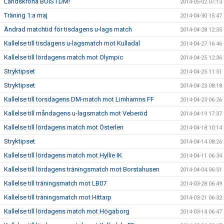
Landskrona BOIS i DM!
2014-05-02 07:13
Träning 1:a maj
2014-04-30 15:47
Ändrad matchtid för tisdagens u-lags match
2014-04-28 12:35
Kallelse till tisdagens u-lagsmatch mot Kulladal
2014-04-27 16:46
Kallelse till lördagens match mot Olympic
2014-04-25 12:36
Stryktipset
2014-04-25 11:51
Stryktipset
2014-04-23 08:18
Kallelse till torsdagens DM-match mot Limhamns FF
2014-04-23 06:26
Kallelse till måndagens u-lagsmatch mot Veberöd
2014-04-19 17:37
Kallelse till lördagens match mot Österlen
2014-04-18 10:14
Stryktipset
2014-04-14 08:26
Kallelse till lördagens match mot Hyllie IK
2014-04-11 06:34
Kallelse till lördagens träningsmatch mot Borstahusen
2014-04-04 06:51
Kallelse till träningsmatch mot LB07
2014-03-28 06:49
Kallelse till träningsmatch mot Hittarp
2014-03-21 06:32
Kallelse till lördagens match mot Högaborg
2014-03-14 06:47