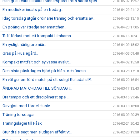
Härligt att vara tillbaka i vinnarspåret trots sådär spel..
2016-05-07 19:57
En medioker insats på en fredag..
2016-04-29 21:12
Idag torsdag utgår ordinarie träning och ersätts av...
2016-04-28 13:15
En poäng var i tredje seriematchen..
2016-04-23 17:05
Tuff förlust mot ett kompakt Limhamn..
2016-04-16 16:41
En rysligt härlig premiär..
2016-04-09 18:02
Gräs på Husiegård..
2016-04-03 09:48
Kompakt mittfält och sylvassa avslut..
2016-04-02 15:58
Den sista påskdagen bjöd på blåst och finess..
2016-03-28 17:18
En väl genomförd match på ett soligt Kulladals IP..
2016-03-20 16:54
ÄNDRAD MATCHDAG TILL SÖNDAG !!!
2016-03-17 13:43
Bra tempo och ett disciplinerat spel...
2016-03-16 21:46
Oavgjort med fördel Husie..
2016-03-13 18:00
Träning torsdagar
2016-03-09 20:39
Träningsläger till Påsk
2016-02-24 20:42
Stundtals segt men slutligen effektivt..
2016-02-20 19:38