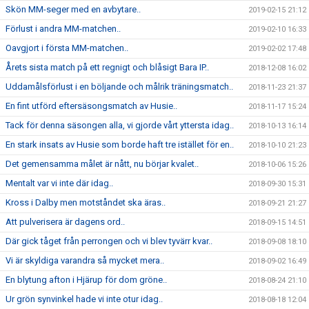
Skön MM-seger med en avbytare..
2019-02-15 21:12
Förlust i andra MM-matchen..
2019-02-10 16:33
Oavgjort i första MM-matchen..
2019-02-02 17:48
Årets sista match på ett regnigt och blåsigt Bara IP..
2018-12-08 16:02
Uddamålsförlust i en böljande och målrik träningsmatch..
2018-11-23 21:37
En fint utförd eftersäsongsmatch av Husie..
2018-11-17 15:24
Tack för denna säsongen alla, vi gjorde vårt yttersta idag..
2018-10-13 16:14
En stark insats av Husie som borde haft tre istället för en..
2018-10-10 21:23
Det gemensamma målet är nått, nu börjar kvalet..
2018-10-06 15:26
Mentalt var vi inte där idag..
2018-09-30 15:31
Kross i Dalby men motståndet ska äras..
2018-09-21 21:27
Att pulverisera är dagens ord..
2018-09-15 14:51
Där gick tåget från perrongen och vi blev tyvärr kvar..
2018-09-08 18:10
Vi är skyldiga varandra så mycket mera..
2018-09-02 16:49
En blytung afton i Hjärup för dom gröne..
2018-08-24 21:10
Ur grön synvinkel hade vi inte otur idag..
2018-08-18 12:04