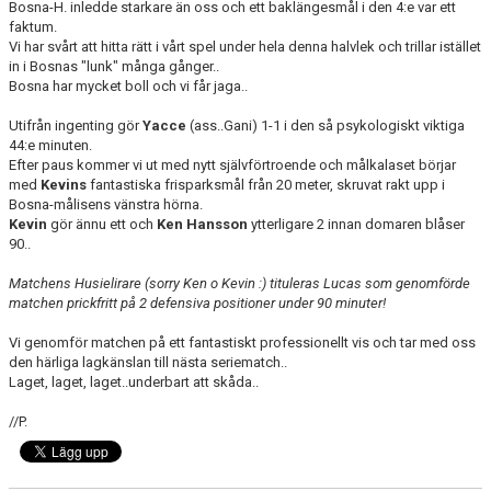
Bosna-H. inledde starkare än oss och ett baklängesmål i den 4:e var ett
faktum.
Vi har svårt att hitta rätt i vårt spel under hela denna halvlek och trillar istället
in i Bosnas "lunk" många gånger..
Bosna har mycket boll och vi får jaga..
Utifrån ingenting gör
Yacce
(ass..Gani) 1-1 i den så psykologiskt viktiga
44:e minuten.
Efter paus kommer vi ut med nytt självförtroende och målkalaset börjar
med
Kevins
fantastiska frisparksmål från 20 meter, skruvat rakt upp i
Bosna-målisens vänstra hörna.
Kevin
gör ännu ett och
Ken Hansson
ytterligare 2 innan domaren blåser
90..
Matchens Husielirare (sorry Ken o Kevin :) tituleras Lucas som genomförde
matchen prickfritt på 2 defensiva positioner under 90 minuter!
Vi genomför matchen på ett fantastiskt professionellt vis och tar med oss
den härliga lagkänslan till nästa seriematch..
Laget, laget, laget..underbart att skåda..
//P.