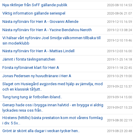
Nya riktlinjer från SvFF gällande publik
2020-08-10 14:53
Viktig information gällande seriespel
2020-08-06 21:07
Nästa nyförvärv för Herr A - Giovanni Allende
2019-12-15 16:59
Nästa nyförvärv för Herr A - Yacine Bendahou Neroth
2019-12-13 08:24
Vi hälsar vårt nyförvärv Joel Smidje välkommen tillbaka till
2019-12-10 19:46
sin moderklubb
Nästa nyförvärv för Herr A - Mattias Lindell
2019-12-03 16:00
Jämnt i första tävlingsmatchen
2019-11-25 14:18
Första nyförvärvet klart för Herr A
2019-11-18 22:45
Jonas Pedersen ny huvudtränare i Herr A
2019-10-29 19:00
Slaget om Husiegård avgjordes med hjälp av järnvilja, mod
2019-09-22 15:37
och en klassisk tåfjutt..
Tung tung tung är fotbollen ibland..
2019-09-14 15:00
Genarp hade oss i brygga innan halvtid - en brygga vi aldrig
2019-09-07 15:23
lyckades resa oss från..
Höstens (hittills) bästa prestation kom mot vårens formlag
2019-08-30 22:19
i div. 5 Sv...
Grönt är skönt alla dagar i veckan tycker hen..
2019-08-23 20:48