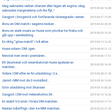
Idag saknades varken chanser eller lägen att avgöra..idag
2019-05-04 16:48
saknades marginalerna och lite flyt..!
Oavgjort i Snogeröd och fortfarande obesegrade i serien..
2019-04-27 15:49
Ännu en DM-match i segerns tecken...
2019-04-24 20:29
Ännu en stark insats av Husie som plockar tre friska och
2019-04-20 16:24
går upp i serieledning..
En riktig ”grisa-match” i två akter..
2019-04-13 16:32
Husie vidare i DM..igen..
2019-04-09 21:12
Nervöst men vinst i premiären...
2019-04-06 17:51
Ett decimerat och reservbetonat Husie spelade av
2019-03-30 14:54
matchen...
Vidare i DM efter en fin urladdning i 2:a...
2019-03-28 21:30
Jämnt i MM mot div.3 motstånd...
2019-03-24 10:45
Grön urladdning mot Skansen
2019-03-16 06:26
Oavgjort i DM mot Heleneholms SK..
2019-03-10 16:26
En stabil 5-0 vinst i första DM-matchen..
2019-03-03 17:19
Nästan tvåsiffrigt i den 4:e MM-matchen..
2019-02-22 21:45