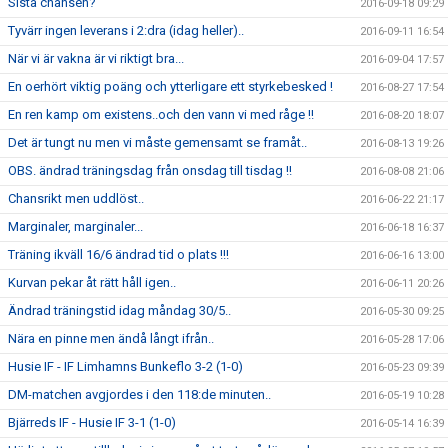
Sista chansen?
2016-09-18 09:29
Tyvärr ingen leverans i 2:dra (idag heller)..
2016-09-11 16:54
När vi är vakna är vi riktigt bra...
2016-09-04 17:57
En oerhört viktig poäng och ytterligare ett styrkebesked !
2016-08-27 17:54
En ren kamp om existens..och den vann vi med råge !!
2016-08-20 18:07
Det är tungt nu men vi måste gemensamt se framåt..
2016-08-13 19:26
OBS. ändrad träningsdag från onsdag till tisdag !!
2016-08-08 21:06
Chansrikt men uddlöst..
2016-06-22 21:17
Marginaler, marginaler...
2016-06-18 16:37
Träning ikväll 16/6 ändrad tid o plats !!!
2016-06-16 13:00
Kurvan pekar åt rätt håll igen..
2016-06-11 20:26
Ändrad träningstid idag måndag 30/5..
2016-05-30 09:25
Nära en pinne men ändå långt ifrån..
2016-05-28 17:06
Husie IF - IF Limhamns Bunkeflo 3-2 (1-0)
2016-05-23 09:39
DM-matchen avgjordes i den 118:de minuten..
2016-05-19 10:28
Bjärreds IF - Husie IF 3-1 (1-0)
2016-05-14 16:39