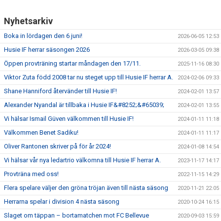
Nyhetsarkiv
Boka in lördagen den 6 juni!
2026-06-05 12:53
Husie IF herrar säsongen 2026
2026-03-05 09:38
Öppen provträning startar måndagen den 17/11.
2025-11-16 08:30
Viktor Zuta född 2008 tar nu steget upp till Husie IF herrar A.
2024-02-06 09:33
Shane Hanniford återvänder till Husie IF!
2024-02-01 13:57
Alexander Nyandal är tillbaka i Husie IF&#8252;&#65039;
2024-02-01 13:55
Vi hälsar Ismail Güven välkommen till Husie IF!
2024-01-11 11:18
Välkommen Benet Sadiku!
2024-01-11 11:17
Oliver Rantonen skriver på för år 2024!
2024-01-08 14:54
Vi hälsar vår nya ledartrio välkomna till Husie IF herrar A.
2023-11-17 14:17
Provträna med oss!
2022-11-15 14:29
Flera spelare väljer den gröna tröjan även till nästa säsong
2020-11-21 22:05
Herrarna spelar i division 4 nästa säsong
2020-10-24 16:15
Slaget om täppan – bortamatchen mot FC Bellevue
2020-09-03 15:59