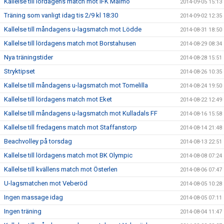
Kallelse till lördagens match mot IFK Malmö
2014-09-05 15:13
Träning som vanligt idag tis 2/9 kl 18:30
2014-09-02 12:35
Kallelse till måndagens u-lagsmatch mot Lödde
2014-08-31 18:50
Kallelse till lördagens match mot Borstahusen
2014-08-29 08:34
Nya träningstider
2014-08-28 15:51
Stryktipset
2014-08-26 10:35
Kallelse till måndagens u-lagsmatch mot Tomelilla
2014-08-24 19:50
Kallelse till lördagens match mot Eket
2014-08-22 12:49
Kallelse till måndagens u-lagsmatch mot Kulladals FF
2014-08-16 15:58
Kallelse till fredagens match mot Staffanstorp
2014-08-14 21:48
Beachvolley på torsdag
2014-08-13 22:51
Kallelse till lördagens match mot BK Olympic
2014-08-08 07:24
Kallelse till kvällens match mot Österlen
2014-08-06 07:47
U-lagsmatchen mot Veberöd
2014-08-05 10:28
Ingen massage idag
2014-08-05 07:11
Ingen träning
2014-08-04 11:47