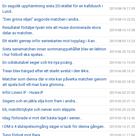
En sagolik upphämtning sista 20 istället för en kalldusch i
2019-08-18 17:09
Lund..
“Den gröna viljan” avgjorde matchen i andra...
2019-08-14 22:02
Resultatet förtäljer tyvärr inte att Husie dominerade stora
2019-08-10 15:58
delar av matchen..
Ett starkt genrep inför seriestarten mot topplag i 4:an..
2019-08-03 15:23
Sista seriematchen innan sommaruppehållet blev en lektion
2019-06-20 10:24
i hur fotboll ska spelas...
En odiskutabel seger och tre nya poäng..
2019-06-15 15:09
Trean blev bärgad efter ett starkt avslut i den 84:e..
2019-06-08 16:31
Matcher som denna där vi inte kan påverka matchen genom
2019-06-02 18:32
att spela boll vill man bara glömma..
Inför Linero IF - Husie IF
2019-06-02 07:00
Segern och en jäkla vilja kom fram i andra...
2019-05-29 21:15
E6, matchtröjbyte och nerver som släppte..
2019-05-24 22:04
Idag förlorade vi mot det bästa laget i serien...
2019-05-18 15:36
I DM:s 4 slutspelsomgång säger vi tack för denna gången..
2019-05-14 21:25
Tung förlust mot Bara..
2019-05-11 17:06