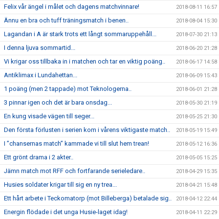
Felix vår ängel i målet och dagens matchvinnare!
2018-08-11 16:57
Ännu en bra och tuff träningsmatch i benen..
2018-08-04 15:30
Lagandan i A är stark trots ett långt sommaruppehåll...
2018-07-30 21:13
I denna ljuva sommartid...
2018-06-20 21:28
Vi krigar oss tillbaka in i matchen och tar en viktig poäng..
2018-06-17 14:58
Antiklimax i Lundahettan...
2018-06-09 15:43
1 poäng (men 2 tappade) mot Teknologerna..
2018-06-01 21:28
3 pinnar igen och det är bara onsdag...
2018-05-30 21:19
En kung visade vägen till seger...
2018-05-25 21:30
Den första förlusten i serien kom i vårens viktigaste match..
2018-05-19 15:49
I ”chansernas match” kammade vi till slut hem trean!
2018-05-12 16:36
Ett grönt drama i 2 akter..
2018-05-05 15:25
Jämn match mot RFF och fortfarande serieledare..
2018-04-29 15:35
Husies soldater krigar till sig en ny trea...
2018-04-21 15:48
Ett hårt arbete i Teckomatorp (mot Billeberga) betalade sig..
2018-04-12 22:44
Energin flödade i det unga Husie-laget idag!
2018-04-11 22:29