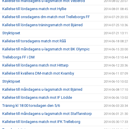
Kallelse till måndagens u-lagsmatch mot Veberöd
2014-08-02 20:07
Kallelse till lördagens match mot Hyllie
2014-08-01 08:45
Kallelse till onsdagens dm-match mot Trelleborgs FF
2014-07-29 20:55
Kallelse till lördagens träningsmatch mot Bjärred
2014-07-25 10:36
Stryktipset
2014-07-21 13:11
Kallelse till torsdagens match mot Råå
2014-06-18 08:27
Kallelse till måndagens u-lagsmatch mot BK Olympic
2014-06-15 20:00
Trelleborgs FF i DM
2014-06-13 10:44
Kallelse till lördagens match mot Hittarp
2014-06-12 20:36
Kallelse till kvällens DM-match mot Kvarnby
2014-06-11 07:09
Stryktipset
2014-06-10 10:02
Kallelse till måndagens u-lagsmatch mot Bjärred
2014-06-08 17:10
Kallelse till lördagens match mot IF Lödde
2014-06-06 13:02
Träning kl 18:00 torsdagen den 5/6
2014-06-03 20:34
Kallelse till måndagens u-lagsmatch mot Staffanstorp
2014-06-01 21:30
Kallelse till lördagens match mot IFK Trelleborg
2014-05-30 17:33