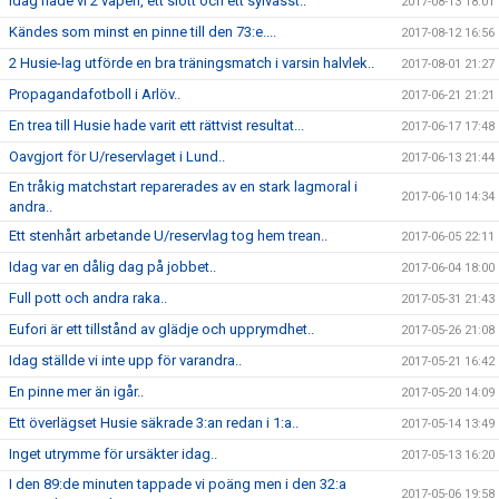
Idag hade vi 2 vapen, ett slött och ett sylvasst..
2017-08-13 18:01
Kändes som minst en pinne till den 73:e....
2017-08-12 16:56
2 Husie-lag utförde en bra träningsmatch i varsin halvlek..
2017-08-01 21:27
Propagandafotboll i Arlöv..
2017-06-21 21:21
En trea till Husie hade varit ett rättvist resultat...
2017-06-17 17:48
Oavgjort för U/reservlaget i Lund..
2017-06-13 21:44
En tråkig matchstart reparerades av en stark lagmoral i
2017-06-10 14:34
andra..
Ett stenhårt arbetande U/reservlag tog hem trean..
2017-06-05 22:11
Idag var en dålig dag på jobbet..
2017-06-04 18:00
Full pott och andra raka..
2017-05-31 21:43
Eufori är ett tillstånd av glädje och upprymdhet..
2017-05-26 21:08
Idag ställde vi inte upp för varandra..
2017-05-21 16:42
En pinne mer än igår..
2017-05-20 14:09
Ett överlägset Husie säkrade 3:an redan i 1:a..
2017-05-14 13:49
Inget utrymme för ursäkter idag..
2017-05-13 16:20
I den 89:de minuten tappade vi poäng men i den 32:a
2017-05-06 19:58