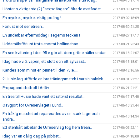
Trots bra spel var marginalerna inte på vår sida idag..
2017-09-10 17:14
Höstens viktigaste (?) "sexpoängare" ökade avståndet..
2017-09-09 14:29
En mycket, mycket viktig poäng !
2017-09-02 18:09
Förlust mot serietrean..
2017-08-30 21:25
En underbar eftermiddag i segerns tecken !
2017-08-27 17:17
Uddamålsförlust trots enormt bollinnehav..
2017-08-21 23:43
En sen kvittering i den 95:e gör att dom gröne håller undan..
2017-08-18 21:07
Idag hade vi 2 vapen, ett slött och ett sylvasst..
2017-08-13 18:01
Kändes som minst en pinne till den 73:e....
2017-08-12 16:56
2 Husie-lag utförde en bra träningsmatch i varsin halvlek..
2017-08-01 21:27
Propagandafotboll i Arlöv..
2017-06-21 21:21
En trea till Husie hade varit ett rättvist resultat...
2017-06-17 17:48
Oavgjort för U/reservlaget i Lund..
2017-06-13 21:44
En tråkig matchstart reparerades av en stark lagmoral i
2017-06-10 14:34
andra..
Ett stenhårt arbetande U/reservlag tog hem trean..
2017-06-05 22:11
Idag var en dålig dag på jobbet..
2017-06-04 18:00