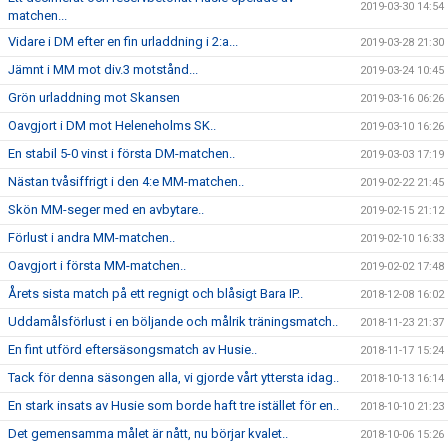
2019-03-30 14:54
matchen...
Vidare i DM efter en fin urladdning i 2:a...
2019-03-28 21:30
Jämnt i MM mot div.3 motstånd...
2019-03-24 10:45
Grön urladdning mot Skansen
2019-03-16 06:26
Oavgjort i DM mot Heleneholms SK..
2019-03-10 16:26
En stabil 5-0 vinst i första DM-matchen..
2019-03-03 17:19
Nästan tvåsiffrigt i den 4:e MM-matchen..
2019-02-22 21:45
Skön MM-seger med en avbytare..
2019-02-15 21:12
Förlust i andra MM-matchen..
2019-02-10 16:33
Oavgjort i första MM-matchen..
2019-02-02 17:48
Årets sista match på ett regnigt och blåsigt Bara IP..
2018-12-08 16:02
Uddamålsförlust i en böljande och målrik träningsmatch..
2018-11-23 21:37
En fint utförd eftersäsongsmatch av Husie..
2018-11-17 15:24
Tack för denna säsongen alla, vi gjorde vårt yttersta idag..
2018-10-13 16:14
En stark insats av Husie som borde haft tre istället för en..
2018-10-10 21:23
Det gemensamma målet är nått, nu börjar kvalet..
2018-10-06 15:26