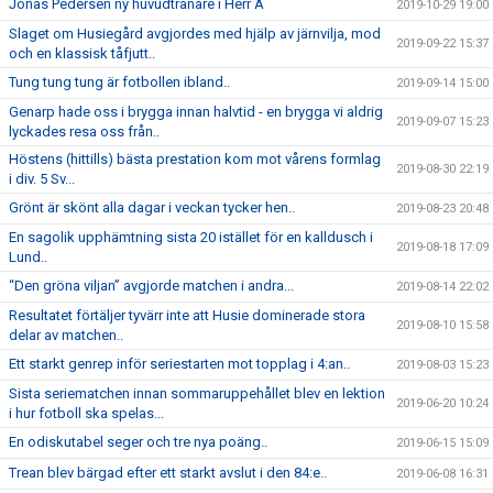
Jonas Pedersen ny huvudtränare i Herr A
2019-10-29 19:00
Slaget om Husiegård avgjordes med hjälp av järnvilja, mod
2019-09-22 15:37
och en klassisk tåfjutt..
Tung tung tung är fotbollen ibland..
2019-09-14 15:00
Genarp hade oss i brygga innan halvtid - en brygga vi aldrig
2019-09-07 15:23
lyckades resa oss från..
Höstens (hittills) bästa prestation kom mot vårens formlag
2019-08-30 22:19
i div. 5 Sv...
Grönt är skönt alla dagar i veckan tycker hen..
2019-08-23 20:48
En sagolik upphämtning sista 20 istället för en kalldusch i
2019-08-18 17:09
Lund..
“Den gröna viljan” avgjorde matchen i andra...
2019-08-14 22:02
Resultatet förtäljer tyvärr inte att Husie dominerade stora
2019-08-10 15:58
delar av matchen..
Ett starkt genrep inför seriestarten mot topplag i 4:an..
2019-08-03 15:23
Sista seriematchen innan sommaruppehållet blev en lektion
2019-06-20 10:24
i hur fotboll ska spelas...
En odiskutabel seger och tre nya poäng..
2019-06-15 15:09
Trean blev bärgad efter ett starkt avslut i den 84:e..
2019-06-08 16:31