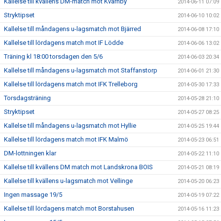
Kallelse till kvällens DM-match mot Kvarnby
2014-06-11 07:09
Stryktipset
2014-06-10 10:02
Kallelse till måndagens u-lagsmatch mot Bjärred
2014-06-08 17:10
Kallelse till lördagens match mot IF Lödde
2014-06-06 13:02
Träning kl 18:00 torsdagen den 5/6
2014-06-03 20:34
Kallelse till måndagens u-lagsmatch mot Staffanstorp
2014-06-01 21:30
Kallelse till lördagens match mot IFK Trelleborg
2014-05-30 17:33
Torsdagsträning
2014-05-28 21:10
Stryktipset
2014-05-27 08:25
Kallelse till måndagens u-lagsmatch mot Hyllie
2014-05-25 19:44
Kallelse till lördagens match mot IFK Malmö
2014-05-23 06:51
DM-lottningen klar
2014-05-22 11:10
Kallelse till kvällens DM match mot Landskrona BOIS
2014-05-21 08:19
Kallelse till kvällens u-lagsmatch mot Vellinge
2014-05-20 06:23
Ingen massage 19/5
2014-05-19 07:22
Kallelse till lördagens match mot Borstahusen
2014-05-16 11:23