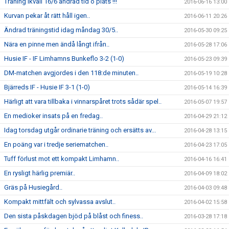
Träning ikväll 16/6 ändrad tid o plats !!!
2016-06-16 13:00
Kurvan pekar åt rätt håll igen..
2016-06-11 20:26
Ändrad träningstid idag måndag 30/5..
2016-05-30 09:25
Nära en pinne men ändå långt ifrån..
2016-05-28 17:06
Husie IF - IF Limhamns Bunkeflo 3-2 (1-0)
2016-05-23 09:39
DM-matchen avgjordes i den 118:de minuten..
2016-05-19 10:28
Bjärreds IF - Husie IF 3-1 (1-0)
2016-05-14 16:39
Härligt att vara tillbaka i vinnarspåret trots sådär spel..
2016-05-07 19:57
En medioker insats på en fredag..
2016-04-29 21:12
Idag torsdag utgår ordinarie träning och ersätts av...
2016-04-28 13:15
En poäng var i tredje seriematchen..
2016-04-23 17:05
Tuff förlust mot ett kompakt Limhamn..
2016-04-16 16:41
En rysligt härlig premiär..
2016-04-09 18:02
Gräs på Husiegård..
2016-04-03 09:48
Kompakt mittfält och sylvassa avslut..
2016-04-02 15:58
Den sista påskdagen bjöd på blåst och finess..
2016-03-28 17:18