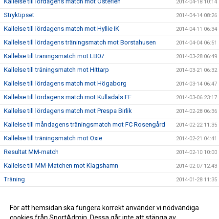
Kallelse till lördagens match mot Österlen
2014-04-18 10:14
Stryktipset
2014-04-14 08:26
Kallelse till lördagens match mot Hyllie IK
2014-04-11 06:34
Kallelse till lördagens träningsmatch mot Borstahusen
2014-04-04 06:51
Kallelse till träningsmatch mot LB07
2014-03-28 06:49
Kallelse till träningsmatch mot Hittarp
2014-03-21 06:32
Kallelse till lördagens match mot Högaborg
2014-03-14 06:47
Kallelse till lördagens match mot Kulladals FF
2014-03-06 23:17
Kallelse till lördagens match mot Prespa Birlik
2014-02-28 06:36
Kallelse till måndagens träningsmatch mot FC Rosengård
2014-02-22 11:35
Kallelse till träningsmatch mot Oxie
2014-02-21 04:41
Resultat MM-match
2014-02-10 10:00
Kallelse till MM-Matchen mot Klagshamn
2014-02-07 12:43
Träning
2014-01-28 11:35
Internmatch
2014-01-24 15:53
Lördagsträningen är inställd
För att hemsidan ska fungera korrekt använder vi nödvändiga
2014-01-17 20:19
cookies från SportAdmin. Dessa går inte att stänga av.