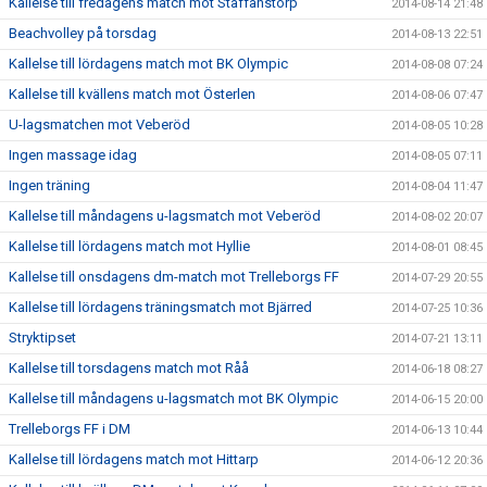
Kallelse till fredagens match mot Staffanstorp
2014-08-14 21:48
Beachvolley på torsdag
2014-08-13 22:51
Kallelse till lördagens match mot BK Olympic
2014-08-08 07:24
Kallelse till kvällens match mot Österlen
2014-08-06 07:47
U-lagsmatchen mot Veberöd
2014-08-05 10:28
Ingen massage idag
2014-08-05 07:11
Ingen träning
2014-08-04 11:47
Kallelse till måndagens u-lagsmatch mot Veberöd
2014-08-02 20:07
Kallelse till lördagens match mot Hyllie
2014-08-01 08:45
Kallelse till onsdagens dm-match mot Trelleborgs FF
2014-07-29 20:55
Kallelse till lördagens träningsmatch mot Bjärred
2014-07-25 10:36
Stryktipset
2014-07-21 13:11
Kallelse till torsdagens match mot Råå
2014-06-18 08:27
Kallelse till måndagens u-lagsmatch mot BK Olympic
2014-06-15 20:00
Trelleborgs FF i DM
2014-06-13 10:44
Kallelse till lördagens match mot Hittarp
2014-06-12 20:36