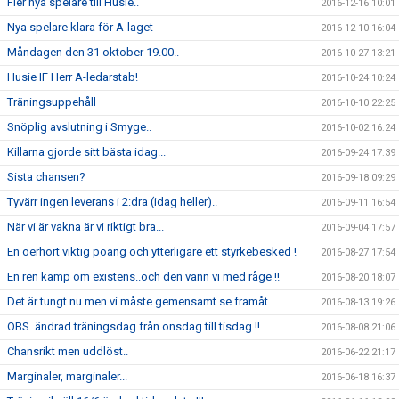
Fler nya spelare till Husie..
2016-12-16 10:01
Nya spelare klara för A-laget
2016-12-10 16:04
Måndagen den 31 oktober 19.00..
2016-10-27 13:21
Husie IF Herr A-ledarstab!
2016-10-24 10:24
Träningsuppehåll
2016-10-10 22:25
Snöplig avslutning i Smyge..
2016-10-02 16:24
Killarna gjorde sitt bästa idag...
2016-09-24 17:39
Sista chansen?
2016-09-18 09:29
Tyvärr ingen leverans i 2:dra (idag heller)..
2016-09-11 16:54
När vi är vakna är vi riktigt bra...
2016-09-04 17:57
En oerhört viktig poäng och ytterligare ett styrkebesked !
2016-08-27 17:54
En ren kamp om existens..och den vann vi med råge !!
2016-08-20 18:07
Det är tungt nu men vi måste gemensamt se framåt..
2016-08-13 19:26
OBS. ändrad träningsdag från onsdag till tisdag !!
2016-08-08 21:06
Chansrikt men uddlöst..
2016-06-22 21:17
Marginaler, marginaler...
2016-06-18 16:37