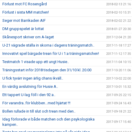
Förlust mot FC Rosengård
2018-02-13 21:16
Förlust i sista MM matchen!
2018-02-10 15:31
Seger mot Barrikaden AIF
2018-02-02 21:22
DM gruppspelet är lottat
2018-01-27 20:30
Skånesport skriver om A-laget
2017-12-04 21:20
U-21 vägrade ställa in skorna i dagens träningsmatch..
2017-11-18 17:27
Innovativt spel bärgade trean för U i 1:a träningsmatchen!
2017-11-12 17:35
Testmatch 1 visade upp ett ungt Husie..
2017-11-04 10:15
Träningsstart inför 2018 tisdagen den 31/10 kl. 20.00
2017-10-20 11:06
U fick tyvärr ingen ärlig chans ikväll..
2017-10-02 22:00
En värdig avslutning för Husie A..
2017-10-01 15:32
Ett tappert U-lag föll i den 92:a..
2017-09-25 22:15
För varandra..för klubben...med hjärtat !!!
2017-09-24 16:43
Bollen rullade in till slut och trean med den..
2017-09-18 21:22
Idag förlorade vi både matchen och den psykologiska
2017-09-17 15:40
kampen..