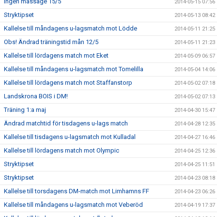
Ingen massage 15/5
2014-05-15 07:56
Stryktipset
2014-05-13 08:42
Kallelse till måndagens u-lagsmatch mot Lödde
2014-05-11 21:25
Obs! Ändrad träningstid mån 12/5
2014-05-11 21:23
Kallelse till lördagens match mot Eket
2014-05-09 06:57
Kallelse till måndagens u-lagsmatch mot Tomelilla
2014-05-04 14:06
Kallelse till lördagens match mot Staffanstorp
2014-05-02 07:18
Landskrona BOIS i DM!
2014-05-02 07:13
Träning 1:a maj
2014-04-30 15:47
Ändrad matchtid för tisdagens u-lags match
2014-04-28 12:35
Kallelse till tisdagens u-lagsmatch mot Kulladal
2014-04-27 16:46
Kallelse till lördagens match mot Olympic
2014-04-25 12:36
Stryktipset
2014-04-25 11:51
Stryktipset
2014-04-23 08:18
Kallelse till torsdagens DM-match mot Limhamns FF
2014-04-23 06:26
Kallelse till måndagens u-lagsmatch mot Veberöd
2014-04-19 17:37