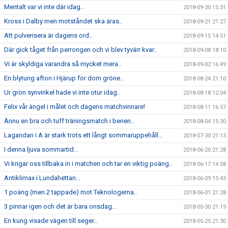
Mentalt var vi inte där idag..
2018-09-30 15:31
Kross i Dalby men motståndet ska äras..
2018-09-21 21:27
Att pulverisera är dagens ord..
2018-09-15 14:51
Där gick tåget från perrongen och vi blev tyvärr kvar..
2018-09-08 18:10
Vi är skyldiga varandra så mycket mera..
2018-09-02 16:49
En blytung afton i Hjärup för dom gröne..
2018-08-24 21:10
Ur grön synvinkel hade vi inte otur idag..
2018-08-18 12:04
Felix vår ängel i målet och dagens matchvinnare!
2018-08-11 16:57
Ännu en bra och tuff träningsmatch i benen..
2018-08-04 15:30
Lagandan i A är stark trots ett långt sommaruppehåll...
2018-07-30 21:13
I denna ljuva sommartid...
2018-06-20 21:28
Vi krigar oss tillbaka in i matchen och tar en viktig poäng..
2018-06-17 14:58
Antiklimax i Lundahettan...
2018-06-09 15:43
1 poäng (men 2 tappade) mot Teknologerna..
2018-06-01 21:28
3 pinnar igen och det är bara onsdag...
2018-05-30 21:19
En kung visade vägen till seger...
2018-05-25 21:30