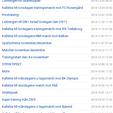
Lottningen till Skånecupen
2014-12-05 08:20
Kallelse till torsdagen träningsmatch mot FC Rosengård
2014-12-03 09:40
Provträning!
2014-12-02 19:05
Lottningen till DM i futsal lördagen den 29/11
2014-11-20 11:59
Kallelse till lördagens träningsmatch mot IFK Trelleborg
2014-11-14 07:36
Kallelse till söndagens MM-match mot Balkan
2014-11-07 07:11
Spelschema november/december
2014-11-07 07:04
Matcher november-december
2014-10-22 11:17
Träningsstart den 4:e november!
2014-10-15 12:09
STRYKTIPSET
2014-10-08 16:18
Möte
2014-10-06 17:52
Kallelse till måndagens u-lagsmatch mot BK Olympic
2014-10-05 21:09
Kallelse till söndagens match mot Råå
2014-10-03 15:19
Stryktipset
2014-10-01 13:17
Ingen träning mån 29/9
2014-09-29 11:55
Kallelse till måndagens u-lagsmatch mot Bjärred
2014-09-28 18:59