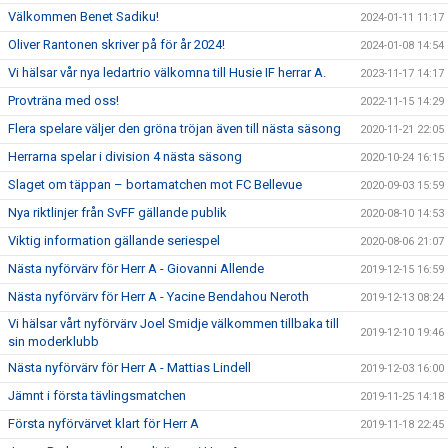
Välkommen Benet Sadiku!
2024-01-11 11:17
Oliver Rantonen skriver på för år 2024!
2024-01-08 14:54
Vi hälsar vår nya ledartrio välkomna till Husie IF herrar A.
2023-11-17 14:17
Provträna med oss!
2022-11-15 14:29
Flera spelare väljer den gröna tröjan även till nästa säsong
2020-11-21 22:05
Herrarna spelar i division 4 nästa säsong
2020-10-24 16:15
Slaget om täppan – bortamatchen mot FC Bellevue
2020-09-03 15:59
Nya riktlinjer från SvFF gällande publik
2020-08-10 14:53
Viktig information gällande seriespel
2020-08-06 21:07
Nästa nyförvärv för Herr A - Giovanni Allende
2019-12-15 16:59
Nästa nyförvärv för Herr A - Yacine Bendahou Neroth
2019-12-13 08:24
Vi hälsar vårt nyförvärv Joel Smidje välkommen tillbaka till
2019-12-10 19:46
sin moderklubb
Nästa nyförvärv för Herr A - Mattias Lindell
2019-12-03 16:00
Jämnt i första tävlingsmatchen
2019-11-25 14:18
Första nyförvärvet klart för Herr A
2019-11-18 22:45