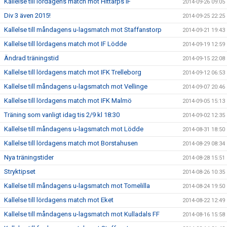
Kallelse till lördagens match mot Hittarps IF
2014-09-26 09:05
Div 3 även 2015!
2014-09-25 22:25
Kallelse till måndagens u-lagsmatch mot Staffanstorp
2014-09-21 19:43
Kallelse till lördagens match mot IF Lödde
2014-09-19 12:59
Ändrad träningstid
2014-09-15 22:08
Kallelse till lördagens match mot IFK Trelleborg
2014-09-12 06:53
Kallelse till måndagens u-lagsmatch mot Vellinge
2014-09-07 20:46
Kallelse till lördagens match mot IFK Malmö
2014-09-05 15:13
Träning som vanligt idag tis 2/9 kl 18:30
2014-09-02 12:35
Kallelse till måndagens u-lagsmatch mot Lödde
2014-08-31 18:50
Kallelse till lördagens match mot Borstahusen
2014-08-29 08:34
Nya träningstider
2014-08-28 15:51
Stryktipset
2014-08-26 10:35
Kallelse till måndagens u-lagsmatch mot Tomelilla
2014-08-24 19:50
Kallelse till lördagens match mot Eket
2014-08-22 12:49
Kallelse till måndagens u-lagsmatch mot Kulladals FF
2014-08-16 15:58