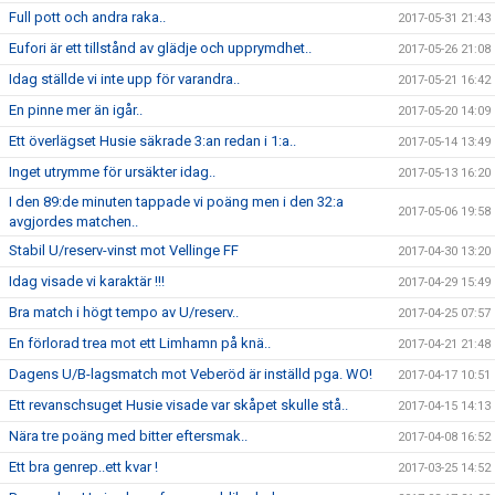
Full pott och andra raka..
2017-05-31 21:43
Eufori är ett tillstånd av glädje och upprymdhet..
2017-05-26 21:08
Idag ställde vi inte upp för varandra..
2017-05-21 16:42
En pinne mer än igår..
2017-05-20 14:09
Ett överlägset Husie säkrade 3:an redan i 1:a..
2017-05-14 13:49
Inget utrymme för ursäkter idag..
2017-05-13 16:20
I den 89:de minuten tappade vi poäng men i den 32:a
2017-05-06 19:58
avgjordes matchen..
Stabil U/reserv-vinst mot Vellinge FF
2017-04-30 13:20
Idag visade vi karaktär !!!
2017-04-29 15:49
Bra match i högt tempo av U/reserv..
2017-04-25 07:57
En förlorad trea mot ett Limhamn på knä..
2017-04-21 21:48
Dagens U/B-lagsmatch mot Veberöd är inställd pga. WO!
2017-04-17 10:51
Ett revanschsuget Husie visade var skåpet skulle stå..
2017-04-15 14:13
Nära tre poäng med bitter eftersmak..
2017-04-08 16:52
Ett bra genrep..ett kvar !
2017-03-25 14:52