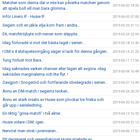
Matcher som denna där vi inte kan påverka matchen genom
2019-06-02 18:32
att spela boll vill man bara glömma..
Inför Linero IF - Husie IF
2019-06-02 07:00
Segern och en jäkla vilja kom fram i andra...
2019-05-29 21:15
E6, matchtröjbyte och nerver som släppte..
2019-05-24 22:04
Idag förlorade vi mot det bästa laget i serien...
2019-05-18 15:36
I DM:s 4 slutspelsomgång säger vi tack för denna gången..
2019-05-14 21:25
Tung förlust mot Bara..
2019-05-11 17:06
Idag saknades varken chanser eller lägen att avgöra..idag
2019-05-04 16:48
saknades marginalerna och lite flyt..!
Oavgjort i Snogeröd och fortfarande obesegrade i serien..
2019-04-27 15:49
Ännu en DM-match i segerns tecken...
2019-04-24 20:29
Ännu en stark insats av Husie som plockar tre friska och
2019-04-20 16:24
går upp i serieledning..
En riktig ”grisa-match” i två akter..
2019-04-13 16:32
Husie vidare i DM..igen..
2019-04-09 21:12
Nervöst men vinst i premiären...
2019-04-06 17:51
Ett decimerat och reservbetonat Husie spelade av