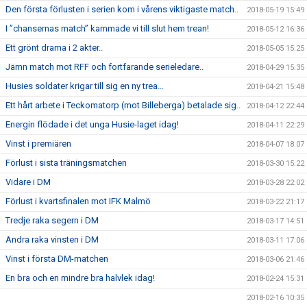
Den första förlusten i serien kom i vårens viktigaste match..
2018-05-19 15:49
I ”chansernas match” kammade vi till slut hem trean!
2018-05-12 16:36
Ett grönt drama i 2 akter..
2018-05-05 15:25
Jämn match mot RFF och fortfarande serieledare..
2018-04-29 15:35
Husies soldater krigar till sig en ny trea...
2018-04-21 15:48
Ett hårt arbete i Teckomatorp (mot Billeberga) betalade sig..
2018-04-12 22:44
Energin flödade i det unga Husie-laget idag!
2018-04-11 22:29
Vinst i premiären
2018-04-07 18:07
Förlust i sista träningsmatchen
2018-03-30 15:22
Vidare i DM
2018-03-28 22:02
Förlust i kvartsfinalen mot IFK Malmö
2018-03-22 21:17
Tredje raka segern i DM
2018-03-17 14:51
Andra raka vinsten i DM
2018-03-11 17:06
Vinst i första DM-matchen
2018-03-06 21:46
En bra och en mindre bra halvlek idag!
2018-02-24 15:31
2018-02-16 10:35