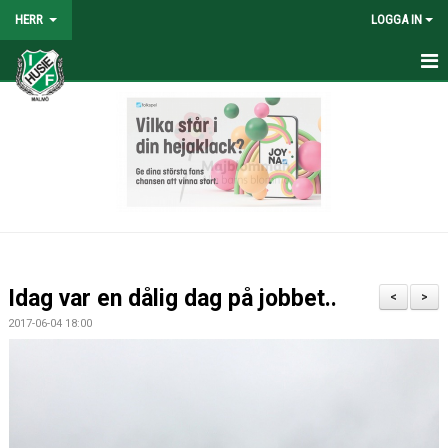
HERR
LOGGA IN
HEM
NYHETER
TRUPPEN
KALENDER
TABELL/RESULTAT
Idag var en dålig dag på jobbet..
<
>
MATCHER
2017-06-04 18:00
BILDGALLERI
KONTAKT