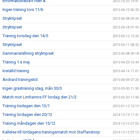
Informationsträff Herr A
2015-10-25 19:41
Ingen träning tors 11/6
2015-06-10 06:20
Stryktipset
2015-06-08 09:26
Stryktipset
2015-05-18 07:42
Träning torsdag den 14/5
2015-05-12 13:26
Stryktipset
2015-05-11 08:32
Sammanställning stryktipset
2015-05-08 09:18
Träning 1:e maj
2015-04-29 10:44
Inställd träning
2015-04-14 17:01
Ändrard träningstid
2015-04-09 07:20
Ingen grästräning idag, mån 30/3
2015-03-30 11:30
Match mot Limhamns FF lördag den 21/2
2015-02-20 17:40
Träning tisdagen den 13/1
2015-01-12 10:19
Träning lördagen den 20/12
2014-12-19 17:31
Träning måndagen den 15/12
2014-12-15 07:02
Kallelse till lördagens träningsmatch mot Staffanstorp
2014-12-12 07:12