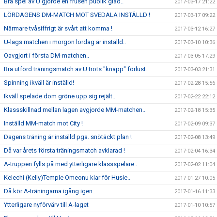
Bra spel av U gjorde en frusen publik glad..
2017-03-17 21:22
LÖRDAGENS DM-MATCH MOT SVEDALA INSTÄLLD !
2017-03-17 09:22
Närmare tvåsiffrigt är svårt att komma !
2017-03-12 16:27
U-lags matchen i morgon lördag är inställd..
2017-03-10 10:36
Oavgjort i första DM-matchen..
2017-03-05 17:29
Bra utförd träningsmatch av U trots "knapp" förlust..
2017-03-03 21:31
Spinning ikväll är inställd!
2017-02-28 15:56
Ikväll spelade dom gröne upp sig rejält..
2017-02-22 22:12
Klassskillnad mellan lagen avgjorde MM-matchen..
2017-02-18 15:35
Inställd MM-match mot City !
2017-02-09 09:37
Dagens träning är inställd pga. snötäckt plan !
2017-02-08 13:49
Då var årets första träningsmatch avklarad !
2017-02-04 16:34
A-truppen fylls på med ytterligare klassspelare..
2017-02-02 11:04
Kelechi (Kelly)Temple Omeonu klar för Husie..
2017-01-27 10:05
Då kör A-träningarna igång igen..
2017-01-16 11:33
Ytterligare nyförvärv till A-laget
2017-01-10 10:57