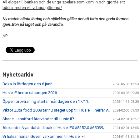
All eloge till bänken och de unga spelare som kom in och gjorde sitt
bästa..resten vill vi bara glömma !
Ny match nästa lördag och självklart gäller det att hitta den goda formen
igen..tron på laget och på varandra.
//P.
Nyhetsarkiv
Boka in lördagen den 6 juni!
2026-06-05 12:53
Husie IF herrar säsongen 2026
2026-03-05 09:38
Öppen provträning startar måndagen den 17/11.
2025-11-16 08:30
Viktor Zuta född 2008 tar nu steget upp till Husie IF herrar A.
2024-02-06 09:33
Shane Hanniford återvänder till Husie IF!
2024-02-01 13:57
Alexander Nyandal är tillbaka i Husie IF&#8252;&#65039;
2024-02-01 13:55
Vi hälsar Ismail Güven välkommen till Husie IF!
2024-01-11 11:18