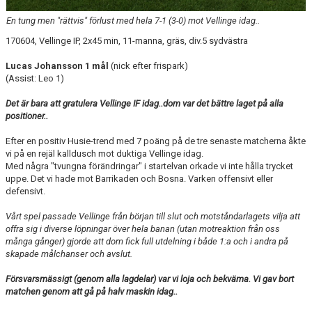
En tung men "rättvis" förlust med hela 7-1 (3-0) mot Vellinge idag..
170604, Vellinge IP, 2x45 min, 11-manna, gräs, div.5 sydvästra
Lucas Johansson 1 mål
(nick efter frispark)
(Assist: Leo 1)
Det är bara att gratulera Vellinge IF idag..dom var det bättre laget på alla
positioner..
Efter en positiv Husie-trend med 7 poäng på de tre senaste matcherna åkte
vi på en rejäl kalldusch mot duktiga Vellinge idag.
Med några "tvungna förändringar" i startelvan orkade vi inte hålla trycket
uppe. Det vi hade mot Barrikaden och Bosna. Varken offensivt eller
defensivt.
Vårt spel passade Vellinge från början till slut och motståndarlagets vilja att
offra sig i diverse löpningar över hela banan (utan motreaktion från oss
många gånger) gjorde att dom fick full utdelning i både 1:a och i andra på
skapade målchanser och avslut.
Försvarsmässigt (genom alla lagdelar) var vi loja och bekväma. Vi gav bort
matchen genom att gå på halv maskin idag..