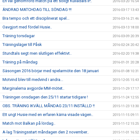
En väl genomförd match på ett soligt Kulladals IP..
2016-03-20 16:54
ÄNDRAD MATCHDAG TILL SÖNDAG !!!
2016-03-17 13:43
Bra tempo och ett disciplinerat spel...
2016-03-16 21:46
Oavgjort med fördel Husie..
2016-03-13 18:00
Träning torsdagar
2016-03-09 20:39
Träningsläger till Påsk
2016-02-24 20:42
Stundtals segt men slutligen effektivt..
2016-02-20 19:38
Träning på måndag
2016-01-31 20:28
Säsongen 2016 börjar med spelarmöte den 18 januari
2016-01-08 10:31
Motvind blev till medvind i andra...
2015-12-05 15:43
Marginalerna avgjorde MM-mötet..
2015-11-29 17:17
Träningen onsdagen den 25/11 startar tidigare !
2015-11-24 12:55
OBS. TRÄNING IKVÄLL MÅNDAG 23/11 INSTÄLLD !!
2015-11-23 13:30
Ett ungt Husie med en erfaren kärna visade vägen..
2015-11-15 09:11
Match mot Balkan på lördag..
2015-11-12 15:25
A-lag Träningsstart måndagen den 2 november..
2015-11-01 16:52