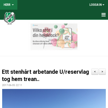
HERR
LOGGA IN
HEM
NYHETER
TRUPPEN
KALENDER
TABELL/RESULTAT
Ett stenhårt arbetande U/reservlag
<
>
MATCHER
tog hem trean..
2017-06-05 22:11
BILDGALLERI
KONTAKT