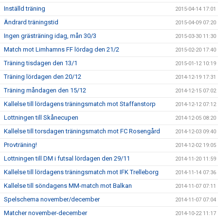
Inställd träning
2015-04-14 17:01
Ändrard träningstid
2015-04-09 07:20
Ingen grästräning idag, mån 30/3
2015-03-30 11:30
Match mot Limhamns FF lördag den 21/2
2015-02-20 17:40
Träning tisdagen den 13/1
2015-01-12 10:19
Träning lördagen den 20/12
2014-12-19 17:31
Träning måndagen den 15/12
2014-12-15 07:02
Kallelse till lördagens träningsmatch mot Staffanstorp
2014-12-12 07:12
Lottningen till Skånecupen
2014-12-05 08:20
Kallelse till torsdagen träningsmatch mot FC Rosengård
2014-12-03 09:40
Provträning!
2014-12-02 19:05
Lottningen till DM i futsal lördagen den 29/11
2014-11-20 11:59
Kallelse till lördagens träningsmatch mot IFK Trelleborg
2014-11-14 07:36
Kallelse till söndagens MM-match mot Balkan
2014-11-07 07:11
Spelschema november/december
2014-11-07 07:04
Matcher november-december
2014-10-22 11:17