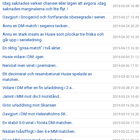
Idag saknades varken chanser eller lägen att avgöra..idag
2019-05-04 16:48
saknades marginalerna och lite flyt..!
Oavgjort i Snogeröd och fortfarande obesegrade i serien..
2019-04-27 15:49
Ännu en DM-match i segerns tecken...
2019-04-24 20:29
Ännu en stark insats av Husie som plockar tre friska och
2019-04-20 16:24
går upp i serieledning..
En riktig ”grisa-match” i två akter..
2019-04-13 16:32
Husie vidare i DM..igen..
2019-04-09 21:12
Nervöst men vinst i premiären...
2019-04-06 17:51
Ett decimerat och reservbetonat Husie spelade av
2019-03-30 14:54
matchen...
Vidare i DM efter en fin urladdning i 2:a...
2019-03-28 21:30
Jämnt i MM mot div.3 motstånd...
2019-03-24 10:45
Grön urladdning mot Skansen
2019-03-16 06:26
Oavgjort i DM mot Heleneholms SK..
2019-03-10 16:26
En stabil 5-0 vinst i första DM-matchen..
2019-03-03 17:19
Nästan tvåsiffrigt i den 4:e MM-matchen..
2019-02-22 21:45