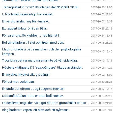
Testmatch 1 visade upp ett ungt Husie..
2017-11-04 10:15
Träningsstart inför 2018 tisdagen den 31/10 kl. 20.00
2017-10-20 11:06
U fick tyvärr ingen ärlig chans ikväll..
2017-10-02 22:00
En värdig avslutning för Husie A..
2017-10-01 15:32
Ett tappert U-lag föll i den 92:a..
2017-09-25 22:15
För varandra..för klubben...med hjärtat !!!
2017-09-24 16:43
Bollen rullade in till slut och trean med den..
2017-09-18 21:22
Idag förlorade vi både matchen och den psykologiska
2017-09-17 15:40
kampen..
Trots bra spel var marginalerna inte på vår sida idag..
2017-09-10 17:14
Höstens viktigaste (?) "sexpoängare" ökade avståndet..
2017-09-09 14:29
En mycket, mycket viktig poäng !
2017-09-02 18:09
Förlust mot serietrean..
2017-08-30 21:25
En underbar eftermiddag i segerns tecken !
2017-08-27 17:17
Uddamålsförlust trots enormt bollinnehav..
2017-08-21 23:43
En sen kvittering i den 95:e gör att dom gröne håller undan..
2017-08-18 21:07
Idag hade vi 2 vapen, ett slött och ett sylvasst..
2017-08-13 18:01