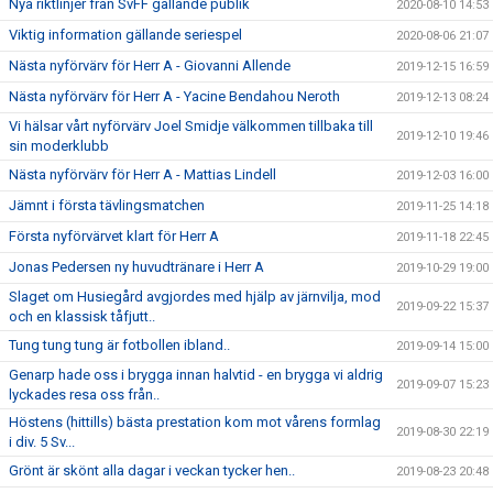
Nya riktlinjer från SvFF gällande publik
2020-08-10 14:53
Viktig information gällande seriespel
2020-08-06 21:07
Nästa nyförvärv för Herr A - Giovanni Allende
2019-12-15 16:59
Nästa nyförvärv för Herr A - Yacine Bendahou Neroth
2019-12-13 08:24
Vi hälsar vårt nyförvärv Joel Smidje välkommen tillbaka till
2019-12-10 19:46
sin moderklubb
Nästa nyförvärv för Herr A - Mattias Lindell
2019-12-03 16:00
Jämnt i första tävlingsmatchen
2019-11-25 14:18
Första nyförvärvet klart för Herr A
2019-11-18 22:45
Jonas Pedersen ny huvudtränare i Herr A
2019-10-29 19:00
Slaget om Husiegård avgjordes med hjälp av järnvilja, mod
2019-09-22 15:37
och en klassisk tåfjutt..
Tung tung tung är fotbollen ibland..
2019-09-14 15:00
Genarp hade oss i brygga innan halvtid - en brygga vi aldrig
2019-09-07 15:23
lyckades resa oss från..
Höstens (hittills) bästa prestation kom mot vårens formlag
2019-08-30 22:19
i div. 5 Sv...
Grönt är skönt alla dagar i veckan tycker hen..
2019-08-23 20:48