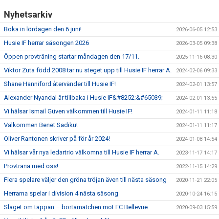
Nyhetsarkiv
Boka in lördagen den 6 juni!
2026-06-05 12:53
Husie IF herrar säsongen 2026
2026-03-05 09:38
Öppen provträning startar måndagen den 17/11.
2025-11-16 08:30
Viktor Zuta född 2008 tar nu steget upp till Husie IF herrar A.
2024-02-06 09:33
Shane Hanniford återvänder till Husie IF!
2024-02-01 13:57
Alexander Nyandal är tillbaka i Husie IF&#8252;&#65039;
2024-02-01 13:55
Vi hälsar Ismail Güven välkommen till Husie IF!
2024-01-11 11:18
Välkommen Benet Sadiku!
2024-01-11 11:17
Oliver Rantonen skriver på för år 2024!
2024-01-08 14:54
Vi hälsar vår nya ledartrio välkomna till Husie IF herrar A.
2023-11-17 14:17
Provträna med oss!
2022-11-15 14:29
Flera spelare väljer den gröna tröjan även till nästa säsong
2020-11-21 22:05
Herrarna spelar i division 4 nästa säsong
2020-10-24 16:15
Slaget om täppan – bortamatchen mot FC Bellevue
2020-09-03 15:59