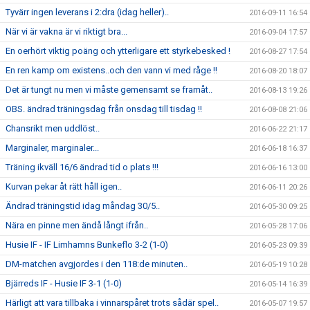
Tyvärr ingen leverans i 2:dra (idag heller)..
2016-09-11 16:54
När vi är vakna är vi riktigt bra...
2016-09-04 17:57
En oerhört viktig poäng och ytterligare ett styrkebesked !
2016-08-27 17:54
En ren kamp om existens..och den vann vi med råge !!
2016-08-20 18:07
Det är tungt nu men vi måste gemensamt se framåt..
2016-08-13 19:26
OBS. ändrad träningsdag från onsdag till tisdag !!
2016-08-08 21:06
Chansrikt men uddlöst..
2016-06-22 21:17
Marginaler, marginaler...
2016-06-18 16:37
Träning ikväll 16/6 ändrad tid o plats !!!
2016-06-16 13:00
Kurvan pekar åt rätt håll igen..
2016-06-11 20:26
Ändrad träningstid idag måndag 30/5..
2016-05-30 09:25
Nära en pinne men ändå långt ifrån..
2016-05-28 17:06
Husie IF - IF Limhamns Bunkeflo 3-2 (1-0)
2016-05-23 09:39
DM-matchen avgjordes i den 118:de minuten..
2016-05-19 10:28
Bjärreds IF - Husie IF 3-1 (1-0)
2016-05-14 16:39
Härligt att vara tillbaka i vinnarspåret trots sådär spel..
2016-05-07 19:57