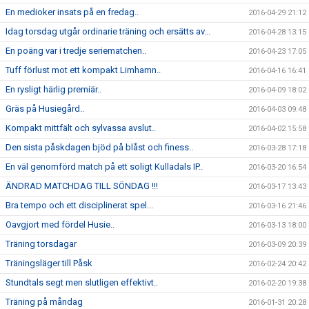
En medioker insats på en fredag..
2016-04-29 21:12
Idag torsdag utgår ordinarie träning och ersätts av...
2016-04-28 13:15
En poäng var i tredje seriematchen..
2016-04-23 17:05
Tuff förlust mot ett kompakt Limhamn..
2016-04-16 16:41
En rysligt härlig premiär..
2016-04-09 18:02
Gräs på Husiegård..
2016-04-03 09:48
Kompakt mittfält och sylvassa avslut..
2016-04-02 15:58
Den sista påskdagen bjöd på blåst och finess..
2016-03-28 17:18
En väl genomförd match på ett soligt Kulladals IP..
2016-03-20 16:54
ÄNDRAD MATCHDAG TILL SÖNDAG !!!
2016-03-17 13:43
Bra tempo och ett disciplinerat spel...
2016-03-16 21:46
Oavgjort med fördel Husie..
2016-03-13 18:00
Träning torsdagar
2016-03-09 20:39
Träningsläger till Påsk
2016-02-24 20:42
Stundtals segt men slutligen effektivt..
2016-02-20 19:38
Träning på måndag
2016-01-31 20:28