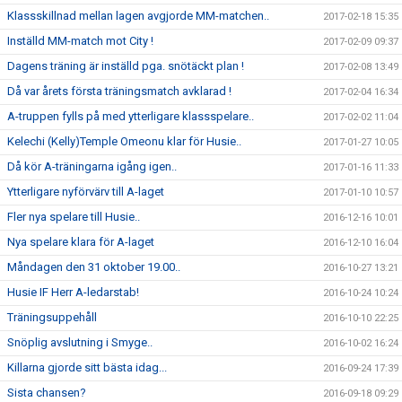
Klassskillnad mellan lagen avgjorde MM-matchen..
2017-02-18 15:35
Inställd MM-match mot City !
2017-02-09 09:37
Dagens träning är inställd pga. snötäckt plan !
2017-02-08 13:49
Då var årets första träningsmatch avklarad !
2017-02-04 16:34
A-truppen fylls på med ytterligare klassspelare..
2017-02-02 11:04
Kelechi (Kelly)Temple Omeonu klar för Husie..
2017-01-27 10:05
Då kör A-träningarna igång igen..
2017-01-16 11:33
Ytterligare nyförvärv till A-laget
2017-01-10 10:57
Fler nya spelare till Husie..
2016-12-16 10:01
Nya spelare klara för A-laget
2016-12-10 16:04
Måndagen den 31 oktober 19.00..
2016-10-27 13:21
Husie IF Herr A-ledarstab!
2016-10-24 10:24
Träningsuppehåll
2016-10-10 22:25
Snöplig avslutning i Smyge..
2016-10-02 16:24
Killarna gjorde sitt bästa idag...
2016-09-24 17:39
Sista chansen?
2016-09-18 09:29