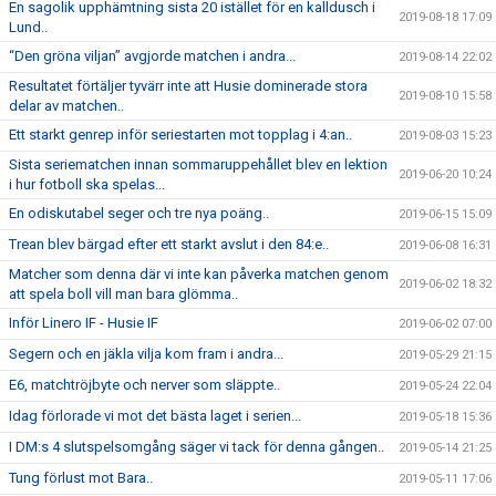
En sagolik upphämtning sista 20 istället för en kalldusch i
2019-08-18 17:09
Lund..
“Den gröna viljan” avgjorde matchen i andra...
2019-08-14 22:02
Resultatet förtäljer tyvärr inte att Husie dominerade stora
2019-08-10 15:58
delar av matchen..
Ett starkt genrep inför seriestarten mot topplag i 4:an..
2019-08-03 15:23
Sista seriematchen innan sommaruppehållet blev en lektion
2019-06-20 10:24
i hur fotboll ska spelas...
En odiskutabel seger och tre nya poäng..
2019-06-15 15:09
Trean blev bärgad efter ett starkt avslut i den 84:e..
2019-06-08 16:31
Matcher som denna där vi inte kan påverka matchen genom
2019-06-02 18:32
att spela boll vill man bara glömma..
Inför Linero IF - Husie IF
2019-06-02 07:00
Segern och en jäkla vilja kom fram i andra...
2019-05-29 21:15
E6, matchtröjbyte och nerver som släppte..
2019-05-24 22:04
Idag förlorade vi mot det bästa laget i serien...
2019-05-18 15:36
I DM:s 4 slutspelsomgång säger vi tack för denna gången..
2019-05-14 21:25
Tung förlust mot Bara..
2019-05-11 17:06