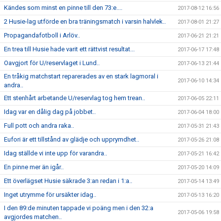
Kändes som minst en pinne till den 73:e....
2017-08-12 16:56
2 Husie-lag utförde en bra träningsmatch i varsin halvlek..
2017-08-01 21:27
Propagandafotboll i Arlöv..
2017-06-21 21:21
En trea till Husie hade varit ett rättvist resultat...
2017-06-17 17:48
Oavgjort för U/reservlaget i Lund..
2017-06-13 21:44
En tråkig matchstart reparerades av en stark lagmoral i
2017-06-10 14:34
andra..
Ett stenhårt arbetande U/reservlag tog hem trean..
2017-06-05 22:11
Idag var en dålig dag på jobbet..
2017-06-04 18:00
Full pott och andra raka..
2017-05-31 21:43
Eufori är ett tillstånd av glädje och upprymdhet..
2017-05-26 21:08
Idag ställde vi inte upp för varandra..
2017-05-21 16:42
En pinne mer än igår..
2017-05-20 14:09
Ett överlägset Husie säkrade 3:an redan i 1:a..
2017-05-14 13:49
Inget utrymme för ursäkter idag..
2017-05-13 16:20
I den 89:de minuten tappade vi poäng men i den 32:a
2017-05-06 19:58
avgjordes matchen..