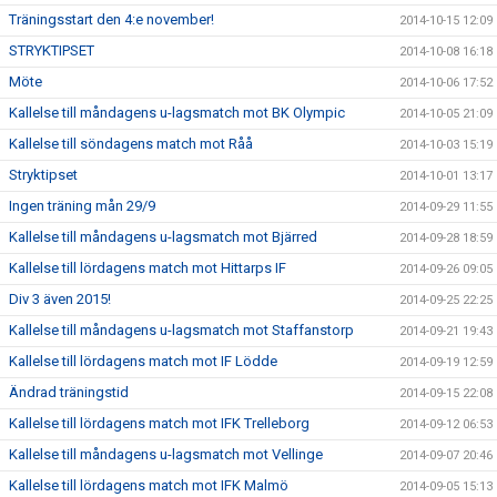
Träningsstart den 4:e november!
2014-10-15 12:09
STRYKTIPSET
2014-10-08 16:18
Möte
2014-10-06 17:52
Kallelse till måndagens u-lagsmatch mot BK Olympic
2014-10-05 21:09
Kallelse till söndagens match mot Råå
2014-10-03 15:19
Stryktipset
2014-10-01 13:17
Ingen träning mån 29/9
2014-09-29 11:55
Kallelse till måndagens u-lagsmatch mot Bjärred
2014-09-28 18:59
Kallelse till lördagens match mot Hittarps IF
2014-09-26 09:05
Div 3 även 2015!
2014-09-25 22:25
Kallelse till måndagens u-lagsmatch mot Staffanstorp
2014-09-21 19:43
Kallelse till lördagens match mot IF Lödde
2014-09-19 12:59
Ändrad träningstid
2014-09-15 22:08
Kallelse till lördagens match mot IFK Trelleborg
2014-09-12 06:53
Kallelse till måndagens u-lagsmatch mot Vellinge
2014-09-07 20:46
Kallelse till lördagens match mot IFK Malmö
2014-09-05 15:13