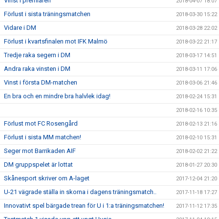
Vinst i premiären
2018-04-07 18:07
Förlust i sista träningsmatchen
2018-03-30 15:22
Vidare i DM
2018-03-28 22:02
Förlust i kvartsfinalen mot IFK Malmö
2018-03-22 21:17
Tredje raka segern i DM
2018-03-17 14:51
Andra raka vinsten i DM
2018-03-11 17:06
Vinst i första DM-matchen
2018-03-06 21:46
En bra och en mindre bra halvlek idag!
2018-02-24 15:31
2018-02-16 10:35
Förlust mot FC Rosengård
2018-02-13 21:16
Förlust i sista MM matchen!
2018-02-10 15:31
Seger mot Barrikaden AIF
2018-02-02 21:22
DM gruppspelet är lottat
2018-01-27 20:30
Skånesport skriver om A-laget
2017-12-04 21:20
U-21 vägrade ställa in skorna i dagens träningsmatch..
2017-11-18 17:27
Innovativt spel bärgade trean för U i 1:a träningsmatchen!
2017-11-12 17:35