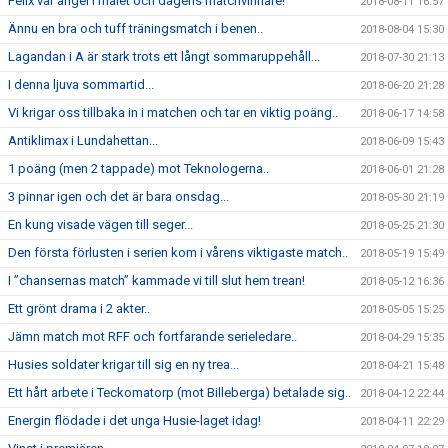
Felix vår ängel i målet och dagens matchvinnare!
2018-08-11 16:57
Ännu en bra och tuff träningsmatch i benen..
2018-08-04 15:30
Lagandan i A är stark trots ett långt sommaruppehåll...
2018-07-30 21:13
I denna ljuva sommartid...
2018-06-20 21:28
Vi krigar oss tillbaka in i matchen och tar en viktig poäng..
2018-06-17 14:58
Antiklimax i Lundahettan...
2018-06-09 15:43
1 poäng (men 2 tappade) mot Teknologerna..
2018-06-01 21:28
3 pinnar igen och det är bara onsdag...
2018-05-30 21:19
En kung visade vägen till seger...
2018-05-25 21:30
Den första förlusten i serien kom i vårens viktigaste match..
2018-05-19 15:49
I ”chansernas match” kammade vi till slut hem trean!
2018-05-12 16:36
Ett grönt drama i 2 akter..
2018-05-05 15:25
Jämn match mot RFF och fortfarande serieledare..
2018-04-29 15:35
Husies soldater krigar till sig en ny trea...
2018-04-21 15:48
Ett hårt arbete i Teckomatorp (mot Billeberga) betalade sig..
2018-04-12 22:44
Energin flödade i det unga Husie-laget idag!
2018-04-11 22:29