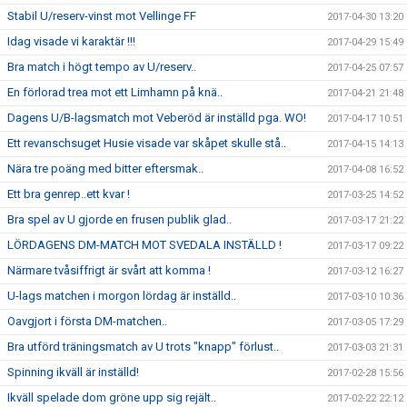
Stabil U/reserv-vinst mot Vellinge FF
2017-04-30 13:20
Idag visade vi karaktär !!!
2017-04-29 15:49
Bra match i högt tempo av U/reserv..
2017-04-25 07:57
En förlorad trea mot ett Limhamn på knä..
2017-04-21 21:48
Dagens U/B-lagsmatch mot Veberöd är inställd pga. WO!
2017-04-17 10:51
Ett revanschsuget Husie visade var skåpet skulle stå..
2017-04-15 14:13
Nära tre poäng med bitter eftersmak..
2017-04-08 16:52
Ett bra genrep..ett kvar !
2017-03-25 14:52
Bra spel av U gjorde en frusen publik glad..
2017-03-17 21:22
LÖRDAGENS DM-MATCH MOT SVEDALA INSTÄLLD !
2017-03-17 09:22
Närmare tvåsiffrigt är svårt att komma !
2017-03-12 16:27
U-lags matchen i morgon lördag är inställd..
2017-03-10 10:36
Oavgjort i första DM-matchen..
2017-03-05 17:29
Bra utförd träningsmatch av U trots "knapp" förlust..
2017-03-03 21:31
Spinning ikväll är inställd!
2017-02-28 15:56
Ikväll spelade dom gröne upp sig rejält..
2017-02-22 22:12