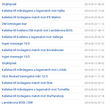
Stryktipset
2014-05-27 08:25
Kallelse till måndagens u-lagsmatch mot Hyllie
2014-05-25 19:44
Kallelse till lördagens match mot IFK Malmö
2014-05-23 06:51
DM-lottningen klar
2014-05-22 11:10
Kallelse till kvällens DM match mot Landskrona BOIS
2014-05-21 08:19
Kallelse till kvällens u-lagsmatch mot Vellinge
2014-05-20 06:23
Ingen massage 19/5
2014-05-19 07:22
Kallelse till lördagens match mot Borstahusen
2014-05-16 11:23
Ingen massage 15/5
2014-05-15 07:56
Stryktipset
2014-05-13 08:42
Kallelse till måndagens u-lagsmatch mot Lödde
2014-05-11 21:25
Obs! Ändrad träningstid mån 12/5
2014-05-11 21:23
Kallelse till lördagens match mot Eket
2014-05-09 06:57
Kallelse till måndagens u-lagsmatch mot Tomelilla
2014-05-04 14:06
Kallelse till lördagens match mot Staffanstorp
2014-05-02 07:18
Landskrona BOIS i DM!
2014-05-02 07:13