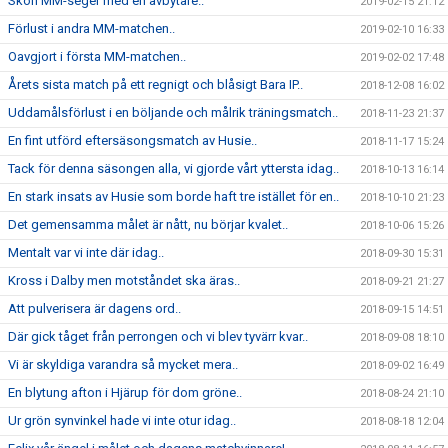
Skön MM-seger med en avbytare..
2019-02-15 21:12
Förlust i andra MM-matchen..
2019-02-10 16:33
Oavgjort i första MM-matchen..
2019-02-02 17:48
Årets sista match på ett regnigt och blåsigt Bara IP..
2018-12-08 16:02
Uddamålsförlust i en böljande och målrik träningsmatch..
2018-11-23 21:37
En fint utförd eftersäsongsmatch av Husie..
2018-11-17 15:24
Tack för denna säsongen alla, vi gjorde vårt yttersta idag..
2018-10-13 16:14
En stark insats av Husie som borde haft tre istället för en..
2018-10-10 21:23
Det gemensamma målet är nått, nu börjar kvalet..
2018-10-06 15:26
Mentalt var vi inte där idag..
2018-09-30 15:31
Kross i Dalby men motståndet ska äras..
2018-09-21 21:27
Att pulverisera är dagens ord..
2018-09-15 14:51
Där gick tåget från perrongen och vi blev tyvärr kvar..
2018-09-08 18:10
Vi är skyldiga varandra så mycket mera..
2018-09-02 16:49
En blytung afton i Hjärup för dom gröne..
2018-08-24 21:10
Ur grön synvinkel hade vi inte otur idag..
2018-08-18 12:04