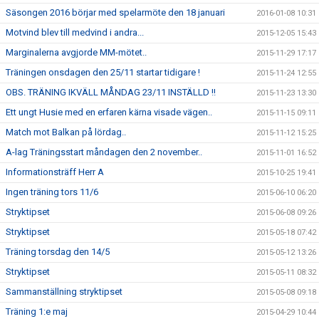
Säsongen 2016 börjar med spelarmöte den 18 januari
2016-01-08 10:31
Motvind blev till medvind i andra...
2015-12-05 15:43
Marginalerna avgjorde MM-mötet..
2015-11-29 17:17
Träningen onsdagen den 25/11 startar tidigare !
2015-11-24 12:55
OBS. TRÄNING IKVÄLL MÅNDAG 23/11 INSTÄLLD !!
2015-11-23 13:30
Ett ungt Husie med en erfaren kärna visade vägen..
2015-11-15 09:11
Match mot Balkan på lördag..
2015-11-12 15:25
A-lag Träningsstart måndagen den 2 november..
2015-11-01 16:52
Informationsträff Herr A
2015-10-25 19:41
Ingen träning tors 11/6
2015-06-10 06:20
Stryktipset
2015-06-08 09:26
Stryktipset
2015-05-18 07:42
Träning torsdag den 14/5
2015-05-12 13:26
Stryktipset
2015-05-11 08:32
Sammanställning stryktipset
2015-05-08 09:18
Träning 1:e maj
2015-04-29 10:44