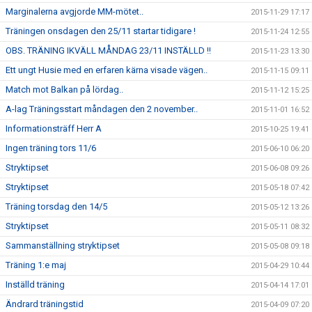
Marginalerna avgjorde MM-mötet..
2015-11-29 17:17
Träningen onsdagen den 25/11 startar tidigare !
2015-11-24 12:55
OBS. TRÄNING IKVÄLL MÅNDAG 23/11 INSTÄLLD !!
2015-11-23 13:30
Ett ungt Husie med en erfaren kärna visade vägen..
2015-11-15 09:11
Match mot Balkan på lördag..
2015-11-12 15:25
A-lag Träningsstart måndagen den 2 november..
2015-11-01 16:52
Informationsträff Herr A
2015-10-25 19:41
Ingen träning tors 11/6
2015-06-10 06:20
Stryktipset
2015-06-08 09:26
Stryktipset
2015-05-18 07:42
Träning torsdag den 14/5
2015-05-12 13:26
Stryktipset
2015-05-11 08:32
Sammanställning stryktipset
2015-05-08 09:18
Träning 1:e maj
2015-04-29 10:44
Inställd träning
2015-04-14 17:01
Ändrard träningstid
2015-04-09 07:20