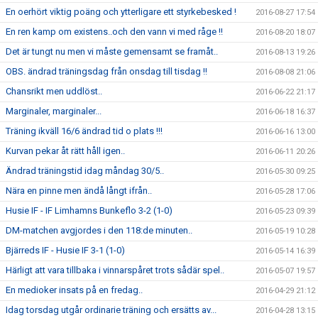
En oerhört viktig poäng och ytterligare ett styrkebesked !
2016-08-27 17:54
En ren kamp om existens..och den vann vi med råge !!
2016-08-20 18:07
Det är tungt nu men vi måste gemensamt se framåt..
2016-08-13 19:26
OBS. ändrad träningsdag från onsdag till tisdag !!
2016-08-08 21:06
Chansrikt men uddlöst..
2016-06-22 21:17
Marginaler, marginaler...
2016-06-18 16:37
Träning ikväll 16/6 ändrad tid o plats !!!
2016-06-16 13:00
Kurvan pekar åt rätt håll igen..
2016-06-11 20:26
Ändrad träningstid idag måndag 30/5..
2016-05-30 09:25
Nära en pinne men ändå långt ifrån..
2016-05-28 17:06
Husie IF - IF Limhamns Bunkeflo 3-2 (1-0)
2016-05-23 09:39
DM-matchen avgjordes i den 118:de minuten..
2016-05-19 10:28
Bjärreds IF - Husie IF 3-1 (1-0)
2016-05-14 16:39
Härligt att vara tillbaka i vinnarspåret trots sådär spel..
2016-05-07 19:57
En medioker insats på en fredag..
2016-04-29 21:12
Idag torsdag utgår ordinarie träning och ersätts av...
2016-04-28 13:15