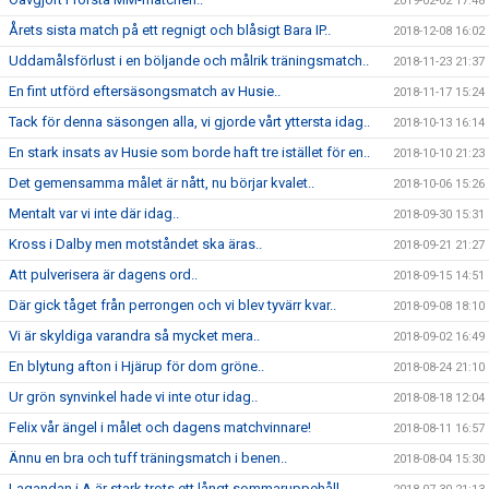
2019-02-02 17:48
Årets sista match på ett regnigt och blåsigt Bara IP..
2018-12-08 16:02
Uddamålsförlust i en böljande och målrik träningsmatch..
2018-11-23 21:37
En fint utförd eftersäsongsmatch av Husie..
2018-11-17 15:24
Tack för denna säsongen alla, vi gjorde vårt yttersta idag..
2018-10-13 16:14
En stark insats av Husie som borde haft tre istället för en..
2018-10-10 21:23
Det gemensamma målet är nått, nu börjar kvalet..
2018-10-06 15:26
Mentalt var vi inte där idag..
2018-09-30 15:31
Kross i Dalby men motståndet ska äras..
2018-09-21 21:27
Att pulverisera är dagens ord..
2018-09-15 14:51
Där gick tåget från perrongen och vi blev tyvärr kvar..
2018-09-08 18:10
Vi är skyldiga varandra så mycket mera..
2018-09-02 16:49
En blytung afton i Hjärup för dom gröne..
2018-08-24 21:10
Ur grön synvinkel hade vi inte otur idag..
2018-08-18 12:04
Felix vår ängel i målet och dagens matchvinnare!
2018-08-11 16:57
Ännu en bra och tuff träningsmatch i benen..
2018-08-04 15:30
Lagandan i A är stark trots ett långt sommaruppehåll...