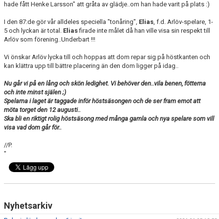
hade fått Henke Larsson" att gråta av glädje..om han hade varit på plats :)
I den 87:de gör vår alldeles speciella "tonåring",
Elias
, f.d. Arlöv-spelare, 1-
5 och lyckan är total.
Elias
firade inte målet då han ville visa sin respekt till
Arlöv som förening..Underbart !!!
Vi önskar Arlöv lycka till och hoppas att dom repar sig på höstkanten och
kan klättra upp till bättre placering än den dom ligger på idag..
Nu går vi på en lång och skön ledighet. Vi behöver den..vila benen, fötterna
och inte minst själen ;)
Spelarna i laget är taggade inför höstsäsongen och de ser fram emot att
möta torget den 12 augusti..
Ska bli en riktigt rolig höstsäsong med många gamla och nya spelare som vill
visa vad dom går för..
//P.
"
Nyhetsarkiv