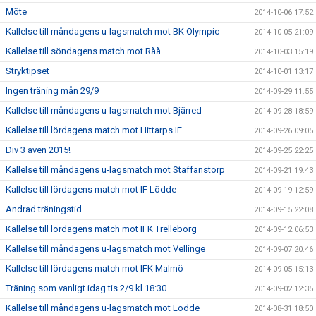
Möte
2014-10-06 17:52
Kallelse till måndagens u-lagsmatch mot BK Olympic
2014-10-05 21:09
Kallelse till söndagens match mot Råå
2014-10-03 15:19
Stryktipset
2014-10-01 13:17
Ingen träning mån 29/9
2014-09-29 11:55
Kallelse till måndagens u-lagsmatch mot Bjärred
2014-09-28 18:59
Kallelse till lördagens match mot Hittarps IF
2014-09-26 09:05
Div 3 även 2015!
2014-09-25 22:25
Kallelse till måndagens u-lagsmatch mot Staffanstorp
2014-09-21 19:43
Kallelse till lördagens match mot IF Lödde
2014-09-19 12:59
Ändrad träningstid
2014-09-15 22:08
Kallelse till lördagens match mot IFK Trelleborg
2014-09-12 06:53
Kallelse till måndagens u-lagsmatch mot Vellinge
2014-09-07 20:46
Kallelse till lördagens match mot IFK Malmö
2014-09-05 15:13
Träning som vanligt idag tis 2/9 kl 18:30
2014-09-02 12:35
Kallelse till måndagens u-lagsmatch mot Lödde
2014-08-31 18:50