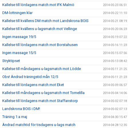
Kallelse till lördagens match mot IFK Malmö
2014-05-23 06:51
DM-lottningen klar
2014-05-22 11:10
Kallelse till kvällens DM match mot Landskrona BOIS
2014-05-21 08:19
Kallelse till kvällens u-lagsmatch mot Vellinge
2014-05-20 06:23
Ingen massage 19/5
2014-05-19 07:22
Kallelse till lördagens match mot Borstahusen
2014-05-16 11:23
Ingen massage 15/5
2014-05-15 07:56
Stryktipset
2014-05-13 08:42
Kallelse till måndagens u-lagsmatch mot Lödde
2014-05-11 21:25
Obs! Ändrad träningstid mån 12/5
2014-05-11 21:23
Kallelse till lördagens match mot Eket
2014-05-09 06:57
Kallelse till måndagens u-lagsmatch mot Tomelilla
2014-05-04 14:06
Kallelse till lördagens match mot Staffanstorp
2014-05-02 07:18
Landskrona BOIS i DM!
2014-05-02 07:13
Träning 1:a maj
2014-04-30 15:47
Ändrad matchtid för tisdagens u-lags match
2014-04-28 12:35