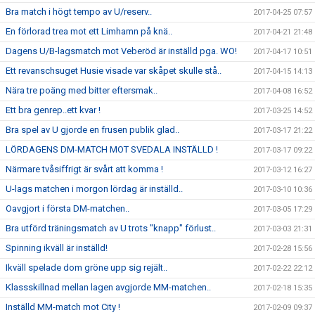
Bra match i högt tempo av U/reserv..
2017-04-25 07:57
En förlorad trea mot ett Limhamn på knä..
2017-04-21 21:48
Dagens U/B-lagsmatch mot Veberöd är inställd pga. WO!
2017-04-17 10:51
Ett revanschsuget Husie visade var skåpet skulle stå..
2017-04-15 14:13
Nära tre poäng med bitter eftersmak..
2017-04-08 16:52
Ett bra genrep..ett kvar !
2017-03-25 14:52
Bra spel av U gjorde en frusen publik glad..
2017-03-17 21:22
LÖRDAGENS DM-MATCH MOT SVEDALA INSTÄLLD !
2017-03-17 09:22
Närmare tvåsiffrigt är svårt att komma !
2017-03-12 16:27
U-lags matchen i morgon lördag är inställd..
2017-03-10 10:36
Oavgjort i första DM-matchen..
2017-03-05 17:29
Bra utförd träningsmatch av U trots "knapp" förlust..
2017-03-03 21:31
Spinning ikväll är inställd!
2017-02-28 15:56
Ikväll spelade dom gröne upp sig rejält..
2017-02-22 22:12
Klassskillnad mellan lagen avgjorde MM-matchen..
2017-02-18 15:35
Inställd MM-match mot City !
2017-02-09 09:37