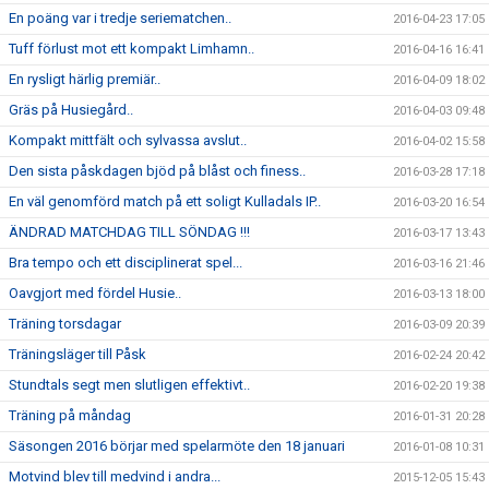
En poäng var i tredje seriematchen..
2016-04-23 17:05
Tuff förlust mot ett kompakt Limhamn..
2016-04-16 16:41
En rysligt härlig premiär..
2016-04-09 18:02
Gräs på Husiegård..
2016-04-03 09:48
Kompakt mittfält och sylvassa avslut..
2016-04-02 15:58
Den sista påskdagen bjöd på blåst och finess..
2016-03-28 17:18
En väl genomförd match på ett soligt Kulladals IP..
2016-03-20 16:54
ÄNDRAD MATCHDAG TILL SÖNDAG !!!
2016-03-17 13:43
Bra tempo och ett disciplinerat spel...
2016-03-16 21:46
Oavgjort med fördel Husie..
2016-03-13 18:00
Träning torsdagar
2016-03-09 20:39
Träningsläger till Påsk
2016-02-24 20:42
Stundtals segt men slutligen effektivt..
2016-02-20 19:38
Träning på måndag
2016-01-31 20:28
Säsongen 2016 börjar med spelarmöte den 18 januari
2016-01-08 10:31
Motvind blev till medvind i andra...
2015-12-05 15:43