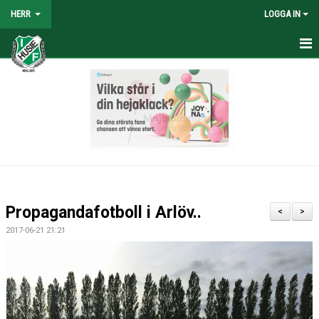
HERR
LOGGA IN
HEM
NYHETER
TRUPPEN
KALENDER
TABELL/RESULTAT
Propagandafotboll i Arlöv..
<
>
MATCHER
2017-06-21 21:21
BILDGALLERI
KONTAKT