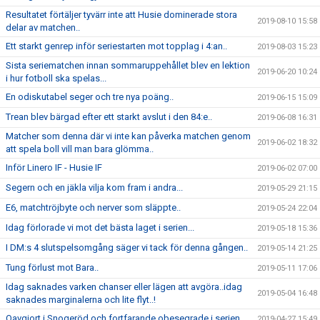
Resultatet förtäljer tyvärr inte att Husie dominerade stora
2019-08-10 15:58
delar av matchen..
Ett starkt genrep inför seriestarten mot topplag i 4:an..
2019-08-03 15:23
Sista seriematchen innan sommaruppehållet blev en lektion
2019-06-20 10:24
i hur fotboll ska spelas...
En odiskutabel seger och tre nya poäng..
2019-06-15 15:09
Trean blev bärgad efter ett starkt avslut i den 84:e..
2019-06-08 16:31
Matcher som denna där vi inte kan påverka matchen genom
2019-06-02 18:32
att spela boll vill man bara glömma..
Inför Linero IF - Husie IF
2019-06-02 07:00
Segern och en jäkla vilja kom fram i andra...
2019-05-29 21:15
E6, matchtröjbyte och nerver som släppte..
2019-05-24 22:04
Idag förlorade vi mot det bästa laget i serien...
2019-05-18 15:36
I DM:s 4 slutspelsomgång säger vi tack för denna gången..
2019-05-14 21:25
Tung förlust mot Bara..
2019-05-11 17:06
Idag saknades varken chanser eller lägen att avgöra..idag
2019-05-04 16:48
saknades marginalerna och lite flyt..!
Oavgjort i Snogeröd och fortfarande obesegrade i serien..
2019-04-27 15:49