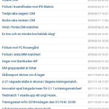
2018-03-28 22:02
Förlust i kvartsfinalen mot IFK Malmö
2018-03-22 21:17
Tredje raka segern i DM
2018-03-17 14:51
Andra raka vinsten i DM
2018-03-11 17:06
Vinst i första DM-matchen
2018-03-06 21:46
En bra och en mindre bra halvlek idag!
2018-02-24 15:31
2018-02-16 10:35
Förlust mot FC Rosengård
2018-02-13 21:16
Förlust i sista MM matchen!
2018-02-10 15:31
Seger mot Barrikaden AIF
2018-02-02 21:22
DM gruppspelet är lottat
2018-01-27 20:30
Skånesport skriver om A-laget
2017-12-04 21:20
U-21 vägrade ställa in skorna i dagens träningsmatch..
2017-11-18 17:27
Innovativt spel bärgade trean för U i 1:a träningsmatchen!
2017-11-12 17:35
Testmatch 1 visade upp ett ungt Husie..
2017-11-04 10:15
Träningsstart inför 2018 tisdagen den 31/10 kl. 20.00
2017-10-20 11:06
U fick tyvärr ingen ärlig chans ikväll..