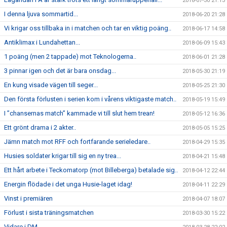
2018-07-30 21:13
I denna ljuva sommartid...
2018-06-20 21:28
Vi krigar oss tillbaka in i matchen och tar en viktig poäng..
2018-06-17 14:58
Antiklimax i Lundahettan...
2018-06-09 15:43
1 poäng (men 2 tappade) mot Teknologerna..
2018-06-01 21:28
3 pinnar igen och det är bara onsdag...
2018-05-30 21:19
En kung visade vägen till seger...
2018-05-25 21:30
Den första förlusten i serien kom i vårens viktigaste match..
2018-05-19 15:49
I ”chansernas match” kammade vi till slut hem trean!
2018-05-12 16:36
Ett grönt drama i 2 akter..
2018-05-05 15:25
Jämn match mot RFF och fortfarande serieledare..
2018-04-29 15:35
Husies soldater krigar till sig en ny trea...
2018-04-21 15:48
Ett hårt arbete i Teckomatorp (mot Billeberga) betalade sig..
2018-04-12 22:44
Energin flödade i det unga Husie-laget idag!
2018-04-11 22:29
Vinst i premiären
2018-04-07 18:07
Förlust i sista träningsmatchen
2018-03-30 15:22
Vidare i DM