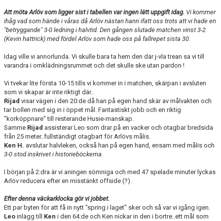
Att möta Arlöv som ligger sist i tabellen var ingen lätt uppgift idag.
Vi kommer
ihåg vad som hände i våras då Arlöv nästan hann ifatt oss trots att vi hade en
"betryggande" 3-0 ledning i halvtid. Den gången slutade matchen vinst 3-2
(Kevin hattrick) med fördel Arlöv som hade oss på fallrepet sista 30.
Idag ville vi annorlunda. Vi skulle bara ta hem den där j-vla trean sa vi till
varandra i omklädningsrummet och det skulle ske utan pardon !
Vi tvekar lite första 10-15 tills vi kommer in i matchen, skärpan i avsluten
som vi skapar är inte riktigt där..
Rijad
visar vägen i den 20:de då han på egen hand skär av målvakten och
tar bollen med sig in i öppet mål. Fantastiskt jobb och en riktig
"korköppnare" till resterande Husie-manskap.
Samme
Rijad
assisterar Leo som drar på en vacker och otagbar bredsida
från 25 meter..fullständigt otagbart för Arlövs målis.
Ken H.
avslutar halvleken, också han på egen hand, ensam med målis och
3-0 stod inskrivet i historieböckerna.
I början på 2:dra är vi aningen sömniga och med 47 spelade minuter lyckas
Arlöv reducera efter en misstänkt offside (?).
Efter denna väckarklocka gör vi jobbet.
Ett par byten för att få in nytt "spring i laget" sker och så var vi igång igen.
Leo
inlägg till
Ken
i den 64:de och Ken nickar in den i bortre..ett mål som