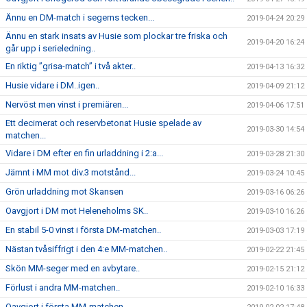
Ännu en DM-match i segerns tecken...
2019-04-24 20:29
Ännu en stark insats av Husie som plockar tre friska och
2019-04-20 16:24
går upp i serieledning..
En riktig ”grisa-match” i två akter..
2019-04-13 16:32
Husie vidare i DM..igen..
2019-04-09 21:12
Nervöst men vinst i premiären...
2019-04-06 17:51
Ett decimerat och reservbetonat Husie spelade av
2019-03-30 14:54
matchen...
Vidare i DM efter en fin urladdning i 2:a...
2019-03-28 21:30
Jämnt i MM mot div.3 motstånd...
2019-03-24 10:45
Grön urladdning mot Skansen
2019-03-16 06:26
Oavgjort i DM mot Heleneholms SK..
2019-03-10 16:26
En stabil 5-0 vinst i första DM-matchen..
2019-03-03 17:19
Nästan tvåsiffrigt i den 4:e MM-matchen..
2019-02-22 21:45
Skön MM-seger med en avbytare..
2019-02-15 21:12
Förlust i andra MM-matchen..
2019-02-10 16:33
Oavgjort i första MM-matchen..