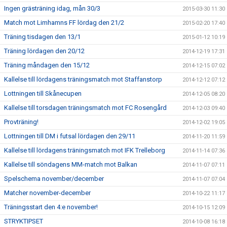
Ingen grästräning idag, mån 30/3
2015-03-30 11:30
Match mot Limhamns FF lördag den 21/2
2015-02-20 17:40
Träning tisdagen den 13/1
2015-01-12 10:19
Träning lördagen den 20/12
2014-12-19 17:31
Träning måndagen den 15/12
2014-12-15 07:02
Kallelse till lördagens träningsmatch mot Staffanstorp
2014-12-12 07:12
Lottningen till Skånecupen
2014-12-05 08:20
Kallelse till torsdagen träningsmatch mot FC Rosengård
2014-12-03 09:40
Provträning!
2014-12-02 19:05
Lottningen till DM i futsal lördagen den 29/11
2014-11-20 11:59
Kallelse till lördagens träningsmatch mot IFK Trelleborg
2014-11-14 07:36
Kallelse till söndagens MM-match mot Balkan
2014-11-07 07:11
Spelschema november/december
2014-11-07 07:04
Matcher november-december
2014-10-22 11:17
Träningsstart den 4:e november!
2014-10-15 12:09
STRYKTIPSET
2014-10-08 16:18