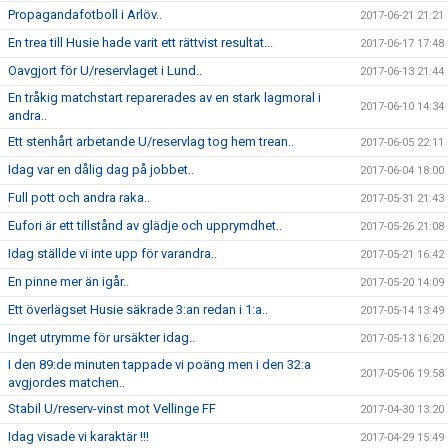
Propagandafotboll i Arlöv..
2017-06-21 21:21
En trea till Husie hade varit ett rättvist resultat...
2017-06-17 17:48
Oavgjort för U/reservlaget i Lund..
2017-06-13 21:44
En tråkig matchstart reparerades av en stark lagmoral i
2017-06-10 14:34
andra..
Ett stenhårt arbetande U/reservlag tog hem trean..
2017-06-05 22:11
Idag var en dålig dag på jobbet..
2017-06-04 18:00
Full pott och andra raka..
2017-05-31 21:43
Eufori är ett tillstånd av glädje och upprymdhet..
2017-05-26 21:08
Idag ställde vi inte upp för varandra..
2017-05-21 16:42
En pinne mer än igår..
2017-05-20 14:09
Ett överlägset Husie säkrade 3:an redan i 1:a..
2017-05-14 13:49
Inget utrymme för ursäkter idag..
2017-05-13 16:20
I den 89:de minuten tappade vi poäng men i den 32:a
2017-05-06 19:58
avgjordes matchen..
Stabil U/reserv-vinst mot Vellinge FF
2017-04-30 13:20
Idag visade vi karaktär !!!
2017-04-29 15:49