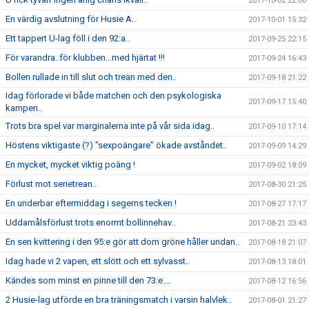
2017-10-02 22:00
En värdig avslutning för Husie A..
2017-10-01 15:32
Ett tappert U-lag föll i den 92:a..
2017-09-25 22:15
För varandra..för klubben...med hjärtat !!!
2017-09-24 16:43
Bollen rullade in till slut och trean med den..
2017-09-18 21:22
Idag förlorade vi både matchen och den psykologiska
2017-09-17 15:40
kampen..
Trots bra spel var marginalerna inte på vår sida idag..
2017-09-10 17:14
Höstens viktigaste (?) "sexpoängare" ökade avståndet..
2017-09-09 14:29
En mycket, mycket viktig poäng !
2017-09-02 18:09
Förlust mot serietrean..
2017-08-30 21:25
En underbar eftermiddag i segerns tecken !
2017-08-27 17:17
Uddamålsförlust trots enormt bollinnehav..
2017-08-21 23:43
En sen kvittering i den 95:e gör att dom gröne håller undan..
2017-08-18 21:07
Idag hade vi 2 vapen, ett slött och ett sylvasst..
2017-08-13 18:01
Kändes som minst en pinne till den 73:e....
2017-08-12 16:56
2 Husie-lag utförde en bra träningsmatch i varsin halvlek..
2017-08-01 21:27