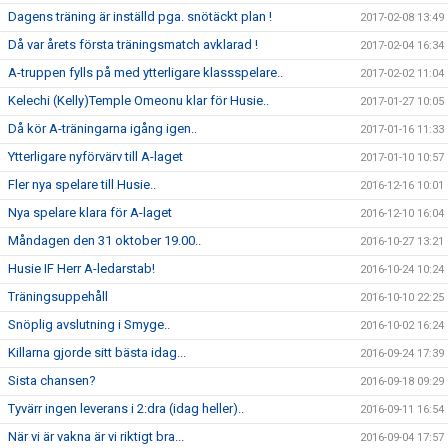
Dagens träning är inställd pga. snötäckt plan !
2017-02-08 13:49
Då var årets första träningsmatch avklarad !
2017-02-04 16:34
A-truppen fylls på med ytterligare klassspelare..
2017-02-02 11:04
Kelechi (Kelly)Temple Omeonu klar för Husie..
2017-01-27 10:05
Då kör A-träningarna igång igen..
2017-01-16 11:33
Ytterligare nyförvärv till A-laget
2017-01-10 10:57
Fler nya spelare till Husie..
2016-12-16 10:01
Nya spelare klara för A-laget
2016-12-10 16:04
Måndagen den 31 oktober 19.00..
2016-10-27 13:21
Husie IF Herr A-ledarstab!
2016-10-24 10:24
Träningsuppehåll
2016-10-10 22:25
Snöplig avslutning i Smyge..
2016-10-02 16:24
Killarna gjorde sitt bästa idag...
2016-09-24 17:39
Sista chansen?
2016-09-18 09:29
Tyvärr ingen leverans i 2:dra (idag heller)..
2016-09-11 16:54
När vi är vakna är vi riktigt bra...
2016-09-04 17:57