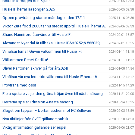
Boka in lördagen den 6 juni!
2026-06-05 12:53
Husie IF herrar säsongen 2026
2026-03-05 09:38
Öppen provträning startar måndagen den 17/11.
2025-11-16 08:30
Viktor Zuta född 2008 tar nu steget upp till Husie IF herrar A.
2024-02-06 09:33
Shane Hanniford återvänder till Husie IF!
2024-02-01 13:57
Alexander Nyandal är tillbaka i Husie IF&#8252;&#65039;
2024-02-01 13:55
Vi hälsar Ismail Güven välkommen till Husie IF!
2024-01-11 11:18
Välkommen Benet Sadiku!
2024-01-11 11:17
Oliver Rantonen skriver på för år 2024!
2024-01-08 14:54
Vi hälsar vår nya ledartrio välkomna till Husie IF herrar A.
2023-11-17 14:17
Provträna med oss!
2022-11-15 14:29
Flera spelare väljer den gröna tröjan även till nästa säsong
2020-11-21 22:05
Herrarna spelar i division 4 nästa säsong
2020-10-24 16:15
Slaget om täppan – bortamatchen mot FC Bellevue
2020-09-03 15:59
Nya riktlinjer från SvFF gällande publik
2020-08-10 14:53
Viktig information gällande seriespel
2020-08-06 21:07