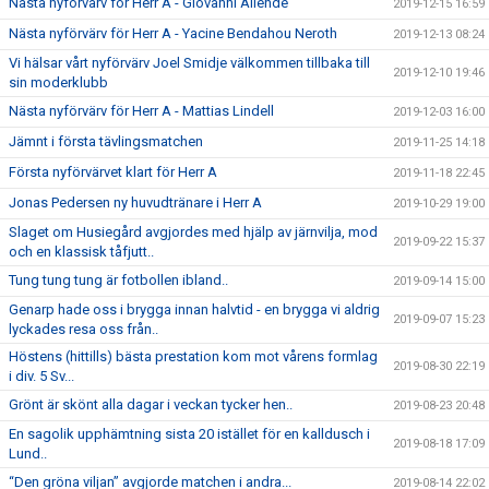
Nästa nyförvärv för Herr A - Giovanni Allende
2019-12-15 16:59
Nästa nyförvärv för Herr A - Yacine Bendahou Neroth
2019-12-13 08:24
Vi hälsar vårt nyförvärv Joel Smidje välkommen tillbaka till
2019-12-10 19:46
sin moderklubb
Nästa nyförvärv för Herr A - Mattias Lindell
2019-12-03 16:00
Jämnt i första tävlingsmatchen
2019-11-25 14:18
Första nyförvärvet klart för Herr A
2019-11-18 22:45
Jonas Pedersen ny huvudtränare i Herr A
2019-10-29 19:00
Slaget om Husiegård avgjordes med hjälp av järnvilja, mod
2019-09-22 15:37
och en klassisk tåfjutt..
Tung tung tung är fotbollen ibland..
2019-09-14 15:00
Genarp hade oss i brygga innan halvtid - en brygga vi aldrig
2019-09-07 15:23
lyckades resa oss från..
Höstens (hittills) bästa prestation kom mot vårens formlag
2019-08-30 22:19
i div. 5 Sv...
Grönt är skönt alla dagar i veckan tycker hen..
2019-08-23 20:48
En sagolik upphämtning sista 20 istället för en kalldusch i
2019-08-18 17:09
Lund..
“Den gröna viljan” avgjorde matchen i andra...
2019-08-14 22:02