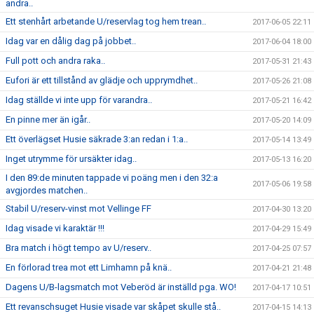
andra..
Ett stenhårt arbetande U/reservlag tog hem trean..
2017-06-05 22:11
Idag var en dålig dag på jobbet..
2017-06-04 18:00
Full pott och andra raka..
2017-05-31 21:43
Eufori är ett tillstånd av glädje och upprymdhet..
2017-05-26 21:08
Idag ställde vi inte upp för varandra..
2017-05-21 16:42
En pinne mer än igår..
2017-05-20 14:09
Ett överlägset Husie säkrade 3:an redan i 1:a..
2017-05-14 13:49
Inget utrymme för ursäkter idag..
2017-05-13 16:20
I den 89:de minuten tappade vi poäng men i den 32:a
2017-05-06 19:58
avgjordes matchen..
Stabil U/reserv-vinst mot Vellinge FF
2017-04-30 13:20
Idag visade vi karaktär !!!
2017-04-29 15:49
Bra match i högt tempo av U/reserv..
2017-04-25 07:57
En förlorad trea mot ett Limhamn på knä..
2017-04-21 21:48
Dagens U/B-lagsmatch mot Veberöd är inställd pga. WO!
2017-04-17 10:51
Ett revanschsuget Husie visade var skåpet skulle stå..
2017-04-15 14:13