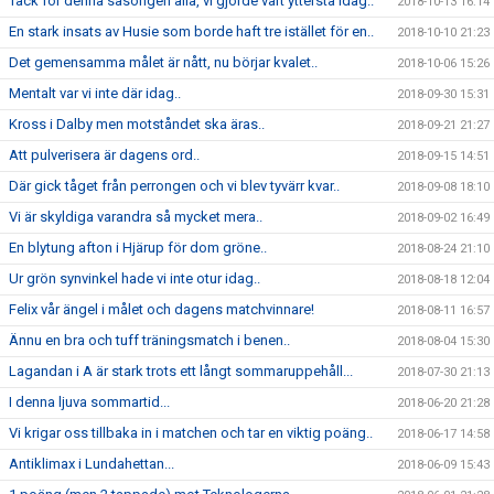
Tack för denna säsongen alla, vi gjorde vårt yttersta idag..
2018-10-13 16:14
En stark insats av Husie som borde haft tre istället för en..
2018-10-10 21:23
Det gemensamma målet är nått, nu börjar kvalet..
2018-10-06 15:26
Mentalt var vi inte där idag..
2018-09-30 15:31
Kross i Dalby men motståndet ska äras..
2018-09-21 21:27
Att pulverisera är dagens ord..
2018-09-15 14:51
Där gick tåget från perrongen och vi blev tyvärr kvar..
2018-09-08 18:10
Vi är skyldiga varandra så mycket mera..
2018-09-02 16:49
En blytung afton i Hjärup för dom gröne..
2018-08-24 21:10
Ur grön synvinkel hade vi inte otur idag..
2018-08-18 12:04
Felix vår ängel i målet och dagens matchvinnare!
2018-08-11 16:57
Ännu en bra och tuff träningsmatch i benen..
2018-08-04 15:30
Lagandan i A är stark trots ett långt sommaruppehåll...
2018-07-30 21:13
I denna ljuva sommartid...
2018-06-20 21:28
Vi krigar oss tillbaka in i matchen och tar en viktig poäng..
2018-06-17 14:58
Antiklimax i Lundahettan...
2018-06-09 15:43