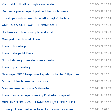
Kompakt mittfält och sylvassa avslut..
2016-04-02 15:58
Den sista påskdagen bjöd på blåst och finess..
2016-03-28 17:18
En väl genomförd match på ett soligt Kulladals IP..
2016-03-20 16:54
ÄNDRAD MATCHDAG TILL SÖNDAG !!!
2016-03-17 13:43
Bra tempo och ett disciplinerat spel...
2016-03-16 21:46
Oavgjort med fördel Husie..
2016-03-13 18:00
Träning torsdagar
2016-03-09 20:39
Träningsläger till Påsk
2016-02-24 20:42
Stundtals segt men slutligen effektivt..
2016-02-20 19:38
Träning på måndag
2016-01-31 20:28
Säsongen 2016 börjar med spelarmöte den 18 januari
2016-01-08 10:31
Motvind blev till medvind i andra...
2015-12-05 15:43
Marginalerna avgjorde MM-mötet..
2015-11-29 17:17
Träningen onsdagen den 25/11 startar tidigare !
2015-11-24 12:55
OBS. TRÄNING IKVÄLL MÅNDAG 23/11 INSTÄLLD !!
2015-11-23 13:30
Ett ungt Husie med en erfaren kärna visade vägen..
2015-11-15 09:11