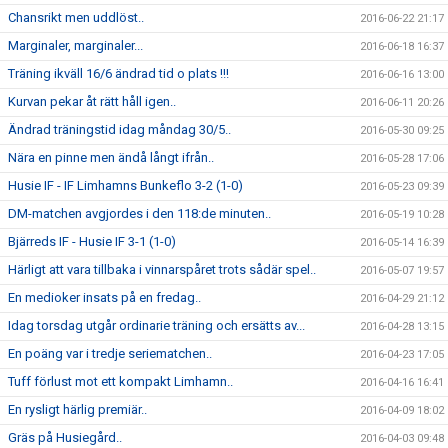
Chansrikt men uddlöst..
2016-06-22 21:17
Marginaler, marginaler...
2016-06-18 16:37
Träning ikväll 16/6 ändrad tid o plats !!!
2016-06-16 13:00
Kurvan pekar åt rätt håll igen..
2016-06-11 20:26
Ändrad träningstid idag måndag 30/5..
2016-05-30 09:25
Nära en pinne men ändå långt ifrån..
2016-05-28 17:06
Husie IF - IF Limhamns Bunkeflo 3-2 (1-0)
2016-05-23 09:39
DM-matchen avgjordes i den 118:de minuten..
2016-05-19 10:28
Bjärreds IF - Husie IF 3-1 (1-0)
2016-05-14 16:39
Härligt att vara tillbaka i vinnarspåret trots sådär spel..
2016-05-07 19:57
En medioker insats på en fredag..
2016-04-29 21:12
Idag torsdag utgår ordinarie träning och ersätts av...
2016-04-28 13:15
En poäng var i tredje seriematchen..
2016-04-23 17:05
Tuff förlust mot ett kompakt Limhamn..
2016-04-16 16:41
En rysligt härlig premiär..
2016-04-09 18:02
Gräs på Husiegård..
2016-04-03 09:48