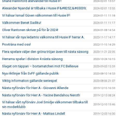
Shane Hanniford återvänder till Husie IF!
2024-02-01 13:57
Alexander Nyandal är tillbaka i Husie IF&#8252;&#65039;
2024-02-01 13:55
Vi hälsar Ismail Güven välkommen till Husie IF!
2024-01-11 11:18
Välkommen Benet Sadiku!
2024-01-11 11:17
Oliver Rantonen skriver på för år 2024!
2024-01-08 14:54
Vi hälsar vår nya ledartrio välkomna till Husie IF herrar A.
2023-11-17 14:17
Provträna med oss!
2022-11-15 14:29
Flera spelare väljer den gröna tröjan även till nästa säsong
2020-11-21 22:05
Herrarna spelar i division 4 nästa säsong
2020-10-24 16:15
Slaget om täppan – bortamatchen mot FC Bellevue
2020-09-03 15:59
Nya riktlinjer från SvFF gällande publik
2020-08-10 14:53
Viktig information gällande seriespel
2020-08-06 21:07
Nästa nyförvärv för Herr A - Giovanni Allende
2019-12-15 16:59
Nästa nyförvärv för Herr A - Yacine Bendahou Neroth
2019-12-13 08:24
Vi hälsar vårt nyförvärv Joel Smidje välkommen tillbaka till
2019-12-10 19:46
sin moderklubb
Nästa nyförvärv för Herr A - Mattias Lindell
2019-12-03 16:00