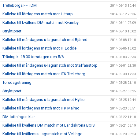
Trelleborgs FF i DM
2014-06-13 10:44
Kallelse till lördagens match mot Hittarp
2014-06-12 20:36
Kallelse till kvällens DM-match mot Kvarnby
2014-06-11 07:09
Stryktipset
2014-06-10 10:02
Kallelse till måndagens u-lagsmatch mot Bjärred
2014-06-08 17:10
Kallelse till lördagens match mot IF Lödde
2014-06-06 13:02
Träning kl 18:00 torsdagen den 5/6
2014-06-03 20:34
Kallelse till måndagens u-lagsmatch mot Staffanstorp
2014-06-01 21:30
Kallelse till lördagens match mot IFK Trelleborg
2014-05-30 17:33
Torsdagsträning
2014-05-28 21:10
Stryktipset
2014-05-27 08:25
Kallelse till måndagens u-lagsmatch mot Hyllie
2014-05-25 19:44
Kallelse till lördagens match mot IFK Malmö
2014-05-23 06:51
DM-lottningen klar
2014-05-22 11:10
Kallelse till kvällens DM match mot Landskrona BOIS
2014-05-21 08:19
Kallelse till kvällens u-lagsmatch mot Vellinge
2014-05-20 06:23