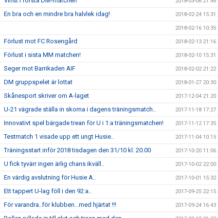
Vinst i första DM-matchen
2018-03-06 21:46
En bra och en mindre bra halvlek idag!
2018-02-24 15:31
2018-02-16 10:35
Förlust mot FC Rosengård
2018-02-13 21:16
Förlust i sista MM matchen!
2018-02-10 15:31
Seger mot Barrikaden AIF
2018-02-02 21:22
DM gruppspelet är lottat
2018-01-27 20:30
Skånesport skriver om A-laget
2017-12-04 21:20
U-21 vägrade ställa in skorna i dagens träningsmatch..
2017-11-18 17:27
Innovativt spel bärgade trean för U i 1:a träningsmatchen!
2017-11-12 17:35
Testmatch 1 visade upp ett ungt Husie..
2017-11-04 10:15
Träningsstart inför 2018 tisdagen den 31/10 kl. 20.00
2017-10-20 11:06
U fick tyvärr ingen ärlig chans ikväll..
2017-10-02 22:00
En värdig avslutning för Husie A..
2017-10-01 15:32
Ett tappert U-lag föll i den 92:a..
2017-09-25 22:15
För varandra..för klubben...med hjärtat !!!
2017-09-24 16:43