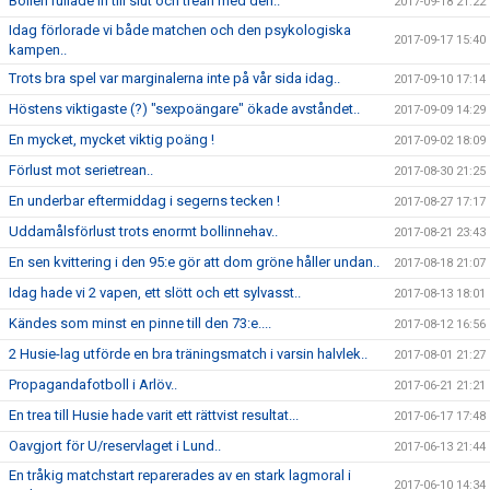
Bollen rullade in till slut och trean med den..
2017-09-18 21:22
Idag förlorade vi både matchen och den psykologiska
2017-09-17 15:40
kampen..
Trots bra spel var marginalerna inte på vår sida idag..
2017-09-10 17:14
Höstens viktigaste (?) "sexpoängare" ökade avståndet..
2017-09-09 14:29
En mycket, mycket viktig poäng !
2017-09-02 18:09
Förlust mot serietrean..
2017-08-30 21:25
En underbar eftermiddag i segerns tecken !
2017-08-27 17:17
Uddamålsförlust trots enormt bollinnehav..
2017-08-21 23:43
En sen kvittering i den 95:e gör att dom gröne håller undan..
2017-08-18 21:07
Idag hade vi 2 vapen, ett slött och ett sylvasst..
2017-08-13 18:01
Kändes som minst en pinne till den 73:e....
2017-08-12 16:56
2 Husie-lag utförde en bra träningsmatch i varsin halvlek..
2017-08-01 21:27
Propagandafotboll i Arlöv..
2017-06-21 21:21
En trea till Husie hade varit ett rättvist resultat...
2017-06-17 17:48
Oavgjort för U/reservlaget i Lund..
2017-06-13 21:44
En tråkig matchstart reparerades av en stark lagmoral i
2017-06-10 14:34