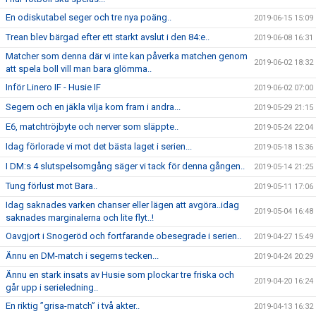
En odiskutabel seger och tre nya poäng..
2019-06-15 15:09
Trean blev bärgad efter ett starkt avslut i den 84:e..
2019-06-08 16:31
Matcher som denna där vi inte kan påverka matchen genom
2019-06-02 18:32
att spela boll vill man bara glömma..
Inför Linero IF - Husie IF
2019-06-02 07:00
Segern och en jäkla vilja kom fram i andra...
2019-05-29 21:15
E6, matchtröjbyte och nerver som släppte..
2019-05-24 22:04
Idag förlorade vi mot det bästa laget i serien...
2019-05-18 15:36
I DM:s 4 slutspelsomgång säger vi tack för denna gången..
2019-05-14 21:25
Tung förlust mot Bara..
2019-05-11 17:06
Idag saknades varken chanser eller lägen att avgöra..idag
2019-05-04 16:48
saknades marginalerna och lite flyt..!
Oavgjort i Snogeröd och fortfarande obesegrade i serien..
2019-04-27 15:49
Ännu en DM-match i segerns tecken...
2019-04-24 20:29
Ännu en stark insats av Husie som plockar tre friska och
2019-04-20 16:24
går upp i serieledning..
En riktig ”grisa-match” i två akter..
2019-04-13 16:32