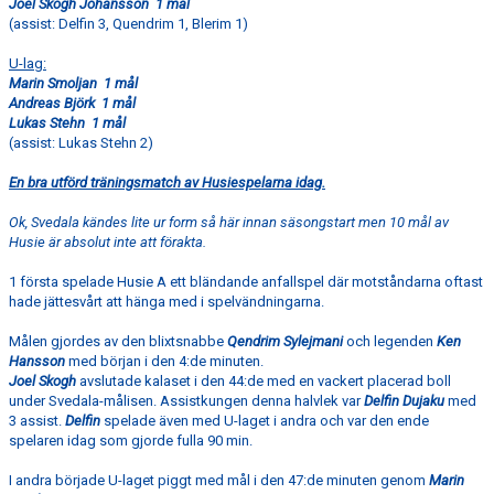
Joel Skogh Johansson 1 mål
(assist: Delfin 3, Quendrim 1, Blerim 1)
U-lag:
Marin Smoljan 1 mål
Andreas Björk 1 mål
Lukas Stehn 1 mål
(assist: Lukas Stehn 2)
En bra utförd träningsmatch av Husiespelarna idag.
Ok, Svedala kändes lite ur form så här innan säsongstart men 10 mål av
Husie är absolut inte att förakta.
1 första spelade Husie A ett bländande anfallspel där motståndarna oftast
hade jättesvårt att hänga med i spelvändningarna.
Målen gjordes av den blixtsnabbe
Qendrim Sylejmani
och legenden
Ken
Hansson
med början i den 4:de minuten.
Joel Skogh
avslutade kalaset i den 44:de med en vackert placerad boll
under Svedala-målisen. Assistkungen denna halvlek var
Delfin Dujaku
med
3 assist.
Delfin
spelade även med U-laget i andra och var den ende
spelaren idag som gjorde fulla 90 min.
I andra började U-laget piggt med mål i den 47:de minuten genom
Marin