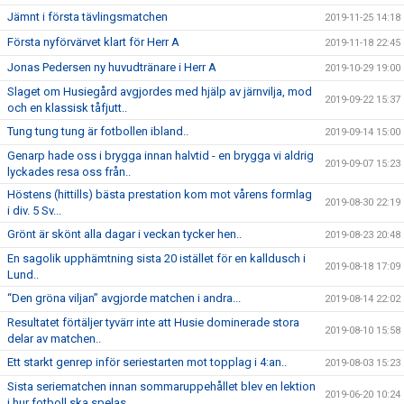
Jämnt i första tävlingsmatchen
2019-11-25 14:18
Första nyförvärvet klart för Herr A
2019-11-18 22:45
Jonas Pedersen ny huvudtränare i Herr A
2019-10-29 19:00
Slaget om Husiegård avgjordes med hjälp av järnvilja, mod
2019-09-22 15:37
och en klassisk tåfjutt..
Tung tung tung är fotbollen ibland..
2019-09-14 15:00
Genarp hade oss i brygga innan halvtid - en brygga vi aldrig
2019-09-07 15:23
lyckades resa oss från..
Höstens (hittills) bästa prestation kom mot vårens formlag
2019-08-30 22:19
i div. 5 Sv...
Grönt är skönt alla dagar i veckan tycker hen..
2019-08-23 20:48
En sagolik upphämtning sista 20 istället för en kalldusch i
2019-08-18 17:09
Lund..
“Den gröna viljan” avgjorde matchen i andra...
2019-08-14 22:02
Resultatet förtäljer tyvärr inte att Husie dominerade stora
2019-08-10 15:58
delar av matchen..
Ett starkt genrep inför seriestarten mot topplag i 4:an..
2019-08-03 15:23
Sista seriematchen innan sommaruppehållet blev en lektion
2019-06-20 10:24
i hur fotboll ska spelas...