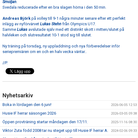
Smoljan
.
Svedala reducerade efter en bra slagen hörna i den 50 min.
Andreas Björk
på volley till 9-1 några minuter senare efter ett perfekt
inlägg av nyförvärvet
Lukas Stehn
från Olympics U17.
Samme
Lukas
avslutade själv med ett distinkt skott i mitten/slutet på
halvleken och slutresultatet 10-1 stod sig till slutet.
Ny träning på torsdag, ny uppladdning och nya förberedelser inför
seriepremiären om en och en halv vecka väntar..
//P.
Nyhetsarkiv
Boka in lördagen den 6 juni!
2026-06-05 12:53
Husie IF herrar säsongen 2026
2026-03-05 09:38
Öppen provträning startar måndagen den 17/11.
2025-11-16 08:30
Viktor Zuta född 2008 tar nu steget upp till Husie IF herrar A.
2024-02-06 09:33