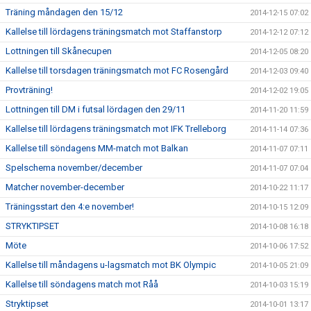
Träning måndagen den 15/12
2014-12-15 07:02
Kallelse till lördagens träningsmatch mot Staffanstorp
2014-12-12 07:12
Lottningen till Skånecupen
2014-12-05 08:20
Kallelse till torsdagen träningsmatch mot FC Rosengård
2014-12-03 09:40
Provträning!
2014-12-02 19:05
Lottningen till DM i futsal lördagen den 29/11
2014-11-20 11:59
Kallelse till lördagens träningsmatch mot IFK Trelleborg
2014-11-14 07:36
Kallelse till söndagens MM-match mot Balkan
2014-11-07 07:11
Spelschema november/december
2014-11-07 07:04
Matcher november-december
2014-10-22 11:17
Träningsstart den 4:e november!
2014-10-15 12:09
STRYKTIPSET
2014-10-08 16:18
Möte
2014-10-06 17:52
Kallelse till måndagens u-lagsmatch mot BK Olympic
2014-10-05 21:09
Kallelse till söndagens match mot Råå
2014-10-03 15:19
Stryktipset
2014-10-01 13:17