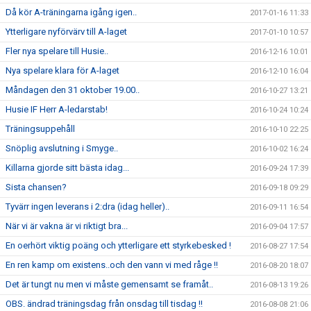
Då kör A-träningarna igång igen..
2017-01-16 11:33
Ytterligare nyförvärv till A-laget
2017-01-10 10:57
Fler nya spelare till Husie..
2016-12-16 10:01
Nya spelare klara för A-laget
2016-12-10 16:04
Måndagen den 31 oktober 19.00..
2016-10-27 13:21
Husie IF Herr A-ledarstab!
2016-10-24 10:24
Träningsuppehåll
2016-10-10 22:25
Snöplig avslutning i Smyge..
2016-10-02 16:24
Killarna gjorde sitt bästa idag...
2016-09-24 17:39
Sista chansen?
2016-09-18 09:29
Tyvärr ingen leverans i 2:dra (idag heller)..
2016-09-11 16:54
När vi är vakna är vi riktigt bra...
2016-09-04 17:57
En oerhört viktig poäng och ytterligare ett styrkebesked !
2016-08-27 17:54
En ren kamp om existens..och den vann vi med råge !!
2016-08-20 18:07
Det är tungt nu men vi måste gemensamt se framåt..
2016-08-13 19:26
OBS. ändrad träningsdag från onsdag till tisdag !!
2016-08-08 21:06