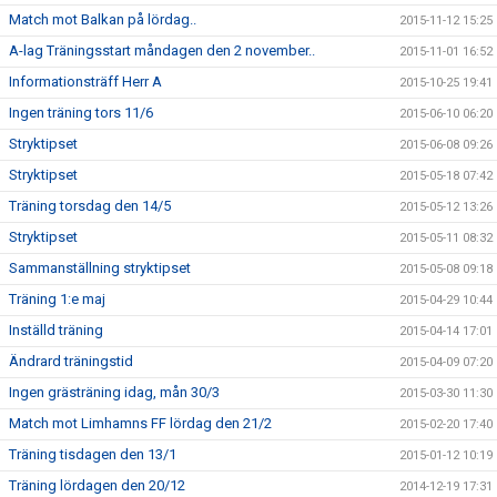
Match mot Balkan på lördag..
2015-11-12 15:25
A-lag Träningsstart måndagen den 2 november..
2015-11-01 16:52
Informationsträff Herr A
2015-10-25 19:41
Ingen träning tors 11/6
2015-06-10 06:20
Stryktipset
2015-06-08 09:26
Stryktipset
2015-05-18 07:42
Träning torsdag den 14/5
2015-05-12 13:26
Stryktipset
2015-05-11 08:32
Sammanställning stryktipset
2015-05-08 09:18
Träning 1:e maj
2015-04-29 10:44
Inställd träning
2015-04-14 17:01
Ändrard träningstid
2015-04-09 07:20
Ingen grästräning idag, mån 30/3
2015-03-30 11:30
Match mot Limhamns FF lördag den 21/2
2015-02-20 17:40
Träning tisdagen den 13/1
2015-01-12 10:19
Träning lördagen den 20/12
2014-12-19 17:31