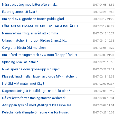
Nära tre poäng med bitter eftersmak..
2017-04-08 16:52
Ett bra genrep..ett kvar !
2017-03-25 14:52
Bra spel av U gjorde en frusen publik glad..
2017-03-17 21:22
LÖRDAGENS DM-MATCH MOT SVEDALA INSTÄLLD !
2017-03-17 09:22
Närmare tvåsiffrigt är svårt att komma !
2017-03-12 16:27
U-lags matchen i morgon lördag är inställd..
2017-03-10 10:36
Oavgjort i första DM-matchen..
2017-03-05 17:29
Bra utförd träningsmatch av U trots "knapp" förlust..
2017-03-03 21:31
Spinning ikväll är inställd!
2017-02-28 15:56
Ikväll spelade dom gröne upp sig rejält..
2017-02-22 22:12
Klassskillnad mellan lagen avgjorde MM-matchen..
2017-02-18 15:35
Inställd MM-match mot City !
2017-02-09 09:37
Dagens träning är inställd pga. snötäckt plan !
2017-02-08 13:49
Då var årets första träningsmatch avklarad !
2017-02-04 16:34
A-truppen fylls på med ytterligare klassspelare..
2017-02-02 11:04
Kelechi (Kelly)Temple Omeonu klar för Husie..
2017-01-27 10:05