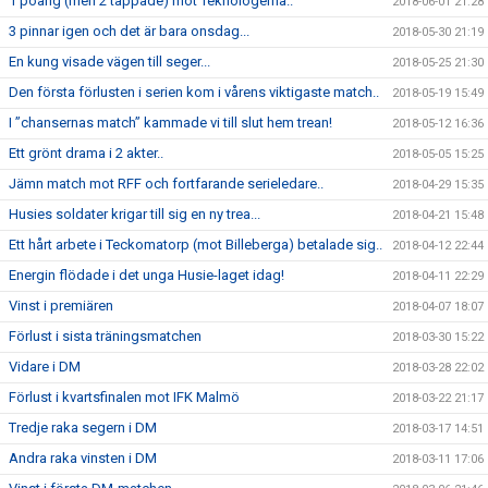
1 poäng (men 2 tappade) mot Teknologerna..
2018-06-01 21:28
3 pinnar igen och det är bara onsdag...
2018-05-30 21:19
En kung visade vägen till seger...
2018-05-25 21:30
Den första förlusten i serien kom i vårens viktigaste match..
2018-05-19 15:49
I ”chansernas match” kammade vi till slut hem trean!
2018-05-12 16:36
Ett grönt drama i 2 akter..
2018-05-05 15:25
Jämn match mot RFF och fortfarande serieledare..
2018-04-29 15:35
Husies soldater krigar till sig en ny trea...
2018-04-21 15:48
Ett hårt arbete i Teckomatorp (mot Billeberga) betalade sig..
2018-04-12 22:44
Energin flödade i det unga Husie-laget idag!
2018-04-11 22:29
Vinst i premiären
2018-04-07 18:07
Förlust i sista träningsmatchen
2018-03-30 15:22
Vidare i DM
2018-03-28 22:02
Förlust i kvartsfinalen mot IFK Malmö
2018-03-22 21:17
Tredje raka segern i DM
2018-03-17 14:51
Andra raka vinsten i DM
2018-03-11 17:06