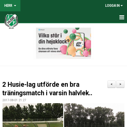
HERR
LOGGA IN
HEM
NYHETER
TRUPPEN
KALENDER
TABELL/RESULTAT
2 Husie-lag utförde en bra
<
>
MATCHER
träningsmatch i varsin halvlek..
2017-08-01 21:27
BILDGALLERI
KONTAKT