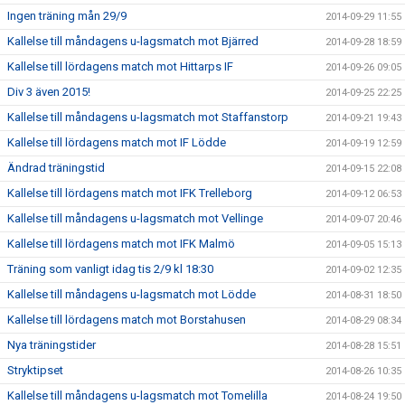
Ingen träning mån 29/9
2014-09-29 11:55
Kallelse till måndagens u-lagsmatch mot Bjärred
2014-09-28 18:59
Kallelse till lördagens match mot Hittarps IF
2014-09-26 09:05
Div 3 även 2015!
2014-09-25 22:25
Kallelse till måndagens u-lagsmatch mot Staffanstorp
2014-09-21 19:43
Kallelse till lördagens match mot IF Lödde
2014-09-19 12:59
Ändrad träningstid
2014-09-15 22:08
Kallelse till lördagens match mot IFK Trelleborg
2014-09-12 06:53
Kallelse till måndagens u-lagsmatch mot Vellinge
2014-09-07 20:46
Kallelse till lördagens match mot IFK Malmö
2014-09-05 15:13
Träning som vanligt idag tis 2/9 kl 18:30
2014-09-02 12:35
Kallelse till måndagens u-lagsmatch mot Lödde
2014-08-31 18:50
Kallelse till lördagens match mot Borstahusen
2014-08-29 08:34
Nya träningstider
2014-08-28 15:51
Stryktipset
2014-08-26 10:35
Kallelse till måndagens u-lagsmatch mot Tomelilla
2014-08-24 19:50