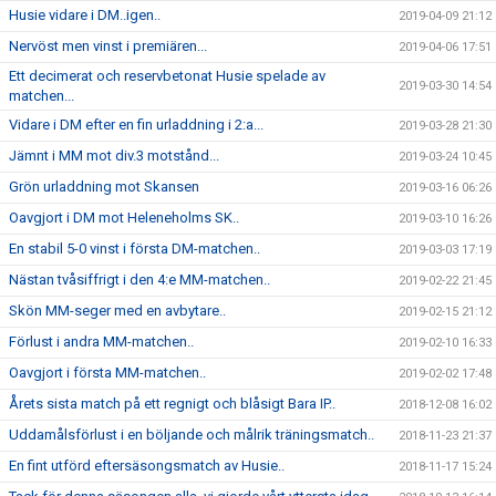
Husie vidare i DM..igen..
2019-04-09 21:12
Nervöst men vinst i premiären...
2019-04-06 17:51
Ett decimerat och reservbetonat Husie spelade av
2019-03-30 14:54
matchen...
Vidare i DM efter en fin urladdning i 2:a...
2019-03-28 21:30
Jämnt i MM mot div.3 motstånd...
2019-03-24 10:45
Grön urladdning mot Skansen
2019-03-16 06:26
Oavgjort i DM mot Heleneholms SK..
2019-03-10 16:26
En stabil 5-0 vinst i första DM-matchen..
2019-03-03 17:19
Nästan tvåsiffrigt i den 4:e MM-matchen..
2019-02-22 21:45
Skön MM-seger med en avbytare..
2019-02-15 21:12
Förlust i andra MM-matchen..
2019-02-10 16:33
Oavgjort i första MM-matchen..
2019-02-02 17:48
Årets sista match på ett regnigt och blåsigt Bara IP..
2018-12-08 16:02
Uddamålsförlust i en böljande och målrik träningsmatch..
2018-11-23 21:37
En fint utförd eftersäsongsmatch av Husie..
2018-11-17 15:24