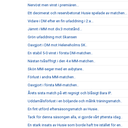
Nervöst men vinst i premiären...
Ett decimerat och reservbetonat Husie spelade av matchen...
Vidare i DM efter en fin urladdning i 2:a...
Jämnt i MM mot div.3 motstånd...
Grön urladdning mot Skansen
Oavgjort i DM mot Heleneholms SK..
En stabil 5-0 vinst i första DM-matchen..
Nästan tvåsiffrigt i den 4:e MM-matchen..
Skön MM-seger med en avbytare..
Förlust i andra MM-matchen..
Oavgjort i första MM-matchen..
Årets sista match på ett regnigt och blåsigt Bara IP..
Uddamålsförlust i en böljande och målrik träningsmatch..
En fint utförd eftersäsongsmatch av Husie..
Tack för denna säsongen alla, vi gjorde vårt yttersta idag..
En stark insats av Husie som borde haft tre istället för en..