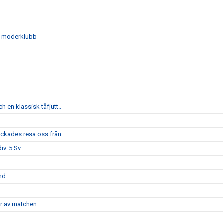
sin moderklubb
 en klassisk tåfjutt..
yckades resa oss från..
v. 5 Sv...
nd..
ar av matchen..