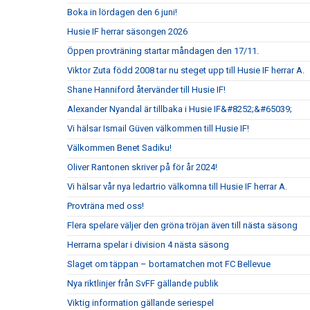
Boka in lördagen den 6 juni!
Husie IF herrar säsongen 2026
Öppen provträning startar måndagen den 17/11.
Viktor Zuta född 2008 tar nu steget upp till Husie IF herrar A.
Shane Hanniford återvänder till Husie IF!
Alexander Nyandal är tillbaka i Husie IF&#8252;&#65039;
Vi hälsar Ismail Güven välkommen till Husie IF!
Välkommen Benet Sadiku!
Oliver Rantonen skriver på för år 2024!
Vi hälsar vår nya ledartrio välkomna till Husie IF herrar A.
Provträna med oss!
Flera spelare väljer den gröna tröjan även till nästa säsong
Herrarna spelar i division 4 nästa säsong
Slaget om täppan – bortamatchen mot FC Bellevue
Nya riktlinjer från SvFF gällande publik
Viktig information gällande seriespel