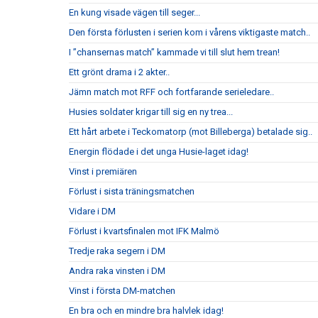
En kung visade vägen till seger...
Den första förlusten i serien kom i vårens viktigaste match..
I ”chansernas match” kammade vi till slut hem trean!
Ett grönt drama i 2 akter..
Jämn match mot RFF och fortfarande serieledare..
Husies soldater krigar till sig en ny trea...
Ett hårt arbete i Teckomatorp (mot Billeberga) betalade sig..
Energin flödade i det unga Husie-laget idag!
Vinst i premiären
Förlust i sista träningsmatchen
Vidare i DM
Förlust i kvartsfinalen mot IFK Malmö
Tredje raka segern i DM
Andra raka vinsten i DM
Vinst i första DM-matchen
En bra och en mindre bra halvlek idag!