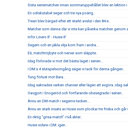
Sista seriematchen innan sommaruppehållet blev en lektion i h
En odiskutabel seger och tre nya poäng..
Trean blev bärgad efter ett starkt avslut i den 84:e..
Matcher som denna där vi inte kan påverka matchen genom att
Inför Linero IF - Husie IF
Segern och en jäkla vilja kom fram i andra...
E6, matchtröjbyte och nerver som släppte..
Idag förlorade vi mot det bästa laget i serien...
I DM:s 4 slutspelsomgång säger vi tack för denna gången..
Tung förlust mot Bara..
Idag saknades varken chanser eller lägen att avgöra..idag sak
Oavgjort i Snogeröd och fortfarande obesegrade i serien..
Ännu en DM-match i segerns tecken...
Ännu en stark insats av Husie som plockar tre friska och går u
En riktig ”grisa-match” i två akter..
Husie vidare i DM..igen..