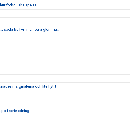
ur fotboll ska spelas...
 spela boll vill man bara glömma..
nades marginalerna och lite flyt..!
pp i serieledning..