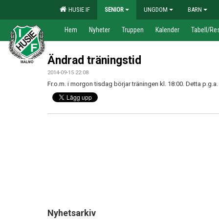
HUSIE IF
SENIOR
UNGDOM
BARN
Hem
Nyheter
Truppen
Kalender
Tabell/Res
Ändrad träningstid
2014-09-15 22:08
Fr.o.m. i morgon tisdag börjar träningen kl. 18:00. Detta p.g.a. 
Nyhetsarkiv