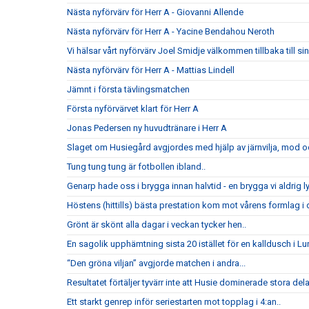
Nästa nyförvärv för Herr A - Giovanni Allende
Nästa nyförvärv för Herr A - Yacine Bendahou Neroth
Vi hälsar vårt nyförvärv Joel Smidje välkommen tillbaka till 
Nästa nyförvärv för Herr A - Mattias Lindell
Jämnt i första tävlingsmatchen
Första nyförvärvet klart för Herr A
Jonas Pedersen ny huvudtränare i Herr A
Slaget om Husiegård avgjordes med hjälp av järnvilja, mod och
Tung tung tung är fotbollen ibland..
Genarp hade oss i brygga innan halvtid - en brygga vi aldrig l
Höstens (hittills) bästa prestation kom mot vårens formlag i di
Grönt är skönt alla dagar i veckan tycker hen..
En sagolik upphämtning sista 20 istället för en kalldusch i Lu
“Den gröna viljan” avgjorde matchen i andra...
Resultatet förtäljer tyvärr inte att Husie dominerade stora del
Ett starkt genrep inför seriestarten mot topplag i 4:an..