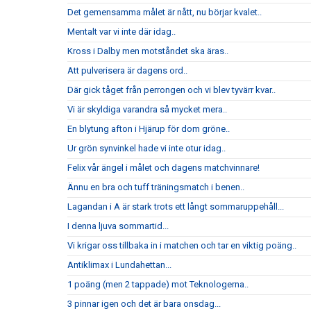
Det gemensamma målet är nått, nu börjar kvalet..
Mentalt var vi inte där idag..
Kross i Dalby men motståndet ska äras..
Att pulverisera är dagens ord..
Där gick tåget från perrongen och vi blev tyvärr kvar..
Vi är skyldiga varandra så mycket mera..
En blytung afton i Hjärup för dom gröne..
Ur grön synvinkel hade vi inte otur idag..
Felix vår ängel i målet och dagens matchvinnare!
Ännu en bra och tuff träningsmatch i benen..
Lagandan i A är stark trots ett långt sommaruppehåll...
I denna ljuva sommartid...
Vi krigar oss tillbaka in i matchen och tar en viktig poäng..
Antiklimax i Lundahettan...
1 poäng (men 2 tappade) mot Teknologerna..
3 pinnar igen och det är bara onsdag...