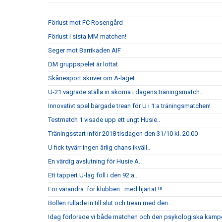
Förlust mot FC Rosengård
Förlust i sista MM matchen!
Seger mot Barrikaden AIF
DM gruppspelet är lottat
Skånesport skriver om A-laget
U-21 vägrade ställa in skorna i dagens träningsmatch..
Innovativt spel bärgade trean för U i 1:a träningsmatchen!
Testmatch 1 visade upp ett ungt Husie..
Träningsstart inför 2018 tisdagen den 31/10 kl. 20.00
U fick tyvärr ingen ärlig chans ikväll..
En värdig avslutning för Husie A..
Ett tappert U-lag föll i den 92:a..
För varandra..för klubben...med hjärtat !!!
Bollen rullade in till slut och trean med den..
Idag förlorade vi både matchen och den psykologiska kampe