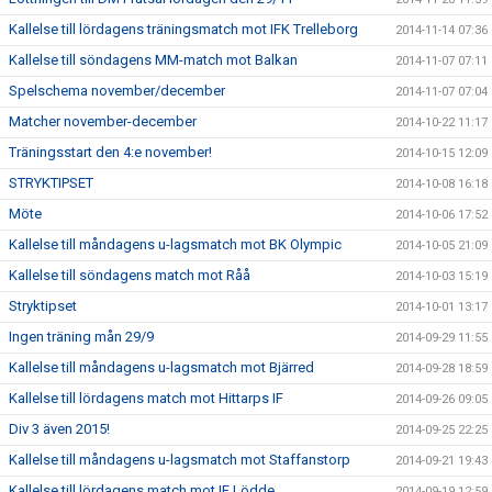
Kallelse till lördagens träningsmatch mot IFK Trelleborg
2014-11-14 07:36
Kallelse till söndagens MM-match mot Balkan
2014-11-07 07:11
Spelschema november/december
2014-11-07 07:04
Matcher november-december
2014-10-22 11:17
Träningsstart den 4:e november!
2014-10-15 12:09
STRYKTIPSET
2014-10-08 16:18
Möte
2014-10-06 17:52
Kallelse till måndagens u-lagsmatch mot BK Olympic
2014-10-05 21:09
Kallelse till söndagens match mot Råå
2014-10-03 15:19
Stryktipset
2014-10-01 13:17
Ingen träning mån 29/9
2014-09-29 11:55
Kallelse till måndagens u-lagsmatch mot Bjärred
2014-09-28 18:59
Kallelse till lördagens match mot Hittarps IF
2014-09-26 09:05
Div 3 även 2015!
2014-09-25 22:25
Kallelse till måndagens u-lagsmatch mot Staffanstorp
2014-09-21 19:43
Kallelse till lördagens match mot IF Lödde
2014-09-19 12:59