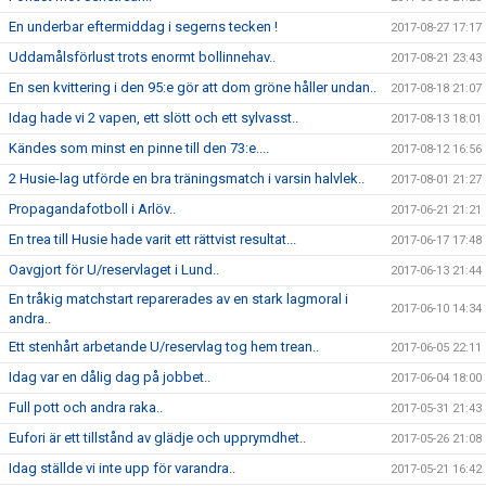
En underbar eftermiddag i segerns tecken !
2017-08-27 17:17
Uddamålsförlust trots enormt bollinnehav..
2017-08-21 23:43
En sen kvittering i den 95:e gör att dom gröne håller undan..
2017-08-18 21:07
Idag hade vi 2 vapen, ett slött och ett sylvasst..
2017-08-13 18:01
Kändes som minst en pinne till den 73:e....
2017-08-12 16:56
2 Husie-lag utförde en bra träningsmatch i varsin halvlek..
2017-08-01 21:27
Propagandafotboll i Arlöv..
2017-06-21 21:21
En trea till Husie hade varit ett rättvist resultat...
2017-06-17 17:48
Oavgjort för U/reservlaget i Lund..
2017-06-13 21:44
En tråkig matchstart reparerades av en stark lagmoral i
2017-06-10 14:34
andra..
Ett stenhårt arbetande U/reservlag tog hem trean..
2017-06-05 22:11
Idag var en dålig dag på jobbet..
2017-06-04 18:00
Full pott och andra raka..
2017-05-31 21:43
Eufori är ett tillstånd av glädje och upprymdhet..
2017-05-26 21:08
Idag ställde vi inte upp för varandra..
2017-05-21 16:42