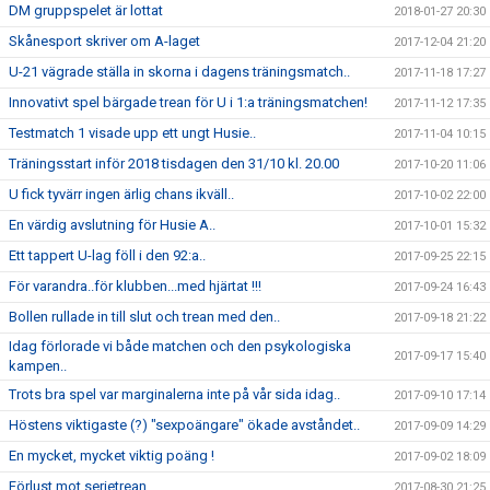
DM gruppspelet är lottat
2018-01-27 20:30
Skånesport skriver om A-laget
2017-12-04 21:20
U-21 vägrade ställa in skorna i dagens träningsmatch..
2017-11-18 17:27
Innovativt spel bärgade trean för U i 1:a träningsmatchen!
2017-11-12 17:35
Testmatch 1 visade upp ett ungt Husie..
2017-11-04 10:15
Träningsstart inför 2018 tisdagen den 31/10 kl. 20.00
2017-10-20 11:06
U fick tyvärr ingen ärlig chans ikväll..
2017-10-02 22:00
En värdig avslutning för Husie A..
2017-10-01 15:32
Ett tappert U-lag föll i den 92:a..
2017-09-25 22:15
För varandra..för klubben...med hjärtat !!!
2017-09-24 16:43
Bollen rullade in till slut och trean med den..
2017-09-18 21:22
Idag förlorade vi både matchen och den psykologiska
2017-09-17 15:40
kampen..
Trots bra spel var marginalerna inte på vår sida idag..
2017-09-10 17:14
Höstens viktigaste (?) "sexpoängare" ökade avståndet..
2017-09-09 14:29
En mycket, mycket viktig poäng !
2017-09-02 18:09
Förlust mot serietrean..
2017-08-30 21:25