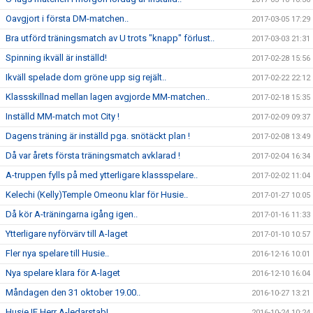
Oavgjort i första DM-matchen..
2017-03-05 17:29
Bra utförd träningsmatch av U trots "knapp" förlust..
2017-03-03 21:31
Spinning ikväll är inställd!
2017-02-28 15:56
Ikväll spelade dom gröne upp sig rejält..
2017-02-22 22:12
Klassskillnad mellan lagen avgjorde MM-matchen..
2017-02-18 15:35
Inställd MM-match mot City !
2017-02-09 09:37
Dagens träning är inställd pga. snötäckt plan !
2017-02-08 13:49
Då var årets första träningsmatch avklarad !
2017-02-04 16:34
A-truppen fylls på med ytterligare klassspelare..
2017-02-02 11:04
Kelechi (Kelly)Temple Omeonu klar för Husie..
2017-01-27 10:05
Då kör A-träningarna igång igen..
2017-01-16 11:33
Ytterligare nyförvärv till A-laget
2017-01-10 10:57
Fler nya spelare till Husie..
2016-12-16 10:01
Nya spelare klara för A-laget
2016-12-10 16:04
Måndagen den 31 oktober 19.00..
2016-10-27 13:21
Husie IF Herr A-ledarstab!
2016-10-24 10:24