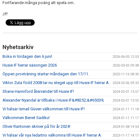
Fortfarande många poäng att spela om..
//P.
Nyhetsarkiv
Boka in lördagen den 6 juni!
2026-06-05 12:53
Husie IF herrar säsongen 2026
2026-03-05 09:38
Öppen provträning startar måndagen den 17/11.
2025-11-16 08:30
Viktor Zuta född 2008 tar nu steget upp till Husie IF herrar A.
2024-02-06 09:33
Shane Hanniford återvänder till Husie IF!
2024-02-01 13:57
Alexander Nyandal är tillbaka i Husie IF&#8252;&#65039;
2024-02-01 13:55
Vi hälsar Ismail Güven välkommen till Husie IF!
2024-01-11 11:18
Välkommen Benet Sadiku!
2024-01-11 11:17
Oliver Rantonen skriver på för år 2024!
2024-01-08 14:54
Vi hälsar vår nya ledartrio välkomna till Husie IF herrar A.
2023-11-17 14:17