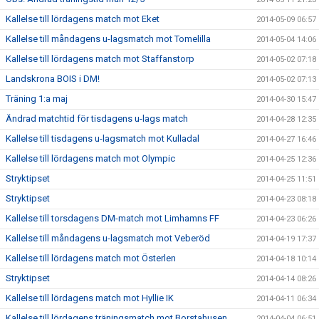
Kallelse till lördagens match mot Eket
2014-05-09 06:57
Kallelse till måndagens u-lagsmatch mot Tomelilla
2014-05-04 14:06
Kallelse till lördagens match mot Staffanstorp
2014-05-02 07:18
Landskrona BOIS i DM!
2014-05-02 07:13
Träning 1:a maj
2014-04-30 15:47
Ändrad matchtid för tisdagens u-lags match
2014-04-28 12:35
Kallelse till tisdagens u-lagsmatch mot Kulladal
2014-04-27 16:46
Kallelse till lördagens match mot Olympic
2014-04-25 12:36
Stryktipset
2014-04-25 11:51
Stryktipset
2014-04-23 08:18
Kallelse till torsdagens DM-match mot Limhamns FF
2014-04-23 06:26
Kallelse till måndagens u-lagsmatch mot Veberöd
2014-04-19 17:37
Kallelse till lördagens match mot Österlen
2014-04-18 10:14
Stryktipset
2014-04-14 08:26
Kallelse till lördagens match mot Hyllie IK
2014-04-11 06:34
Kallelse till lördagens träningsmatch mot Borstahusen
2014-04-04 06:51