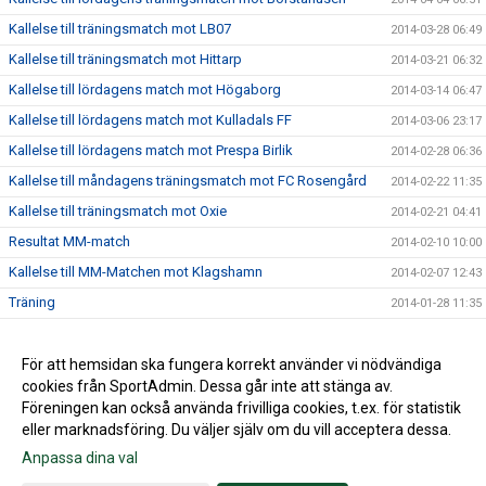
Kallelse till träningsmatch mot LB07
2014-03-28 06:49
Kallelse till träningsmatch mot Hittarp
2014-03-21 06:32
Kallelse till lördagens match mot Högaborg
2014-03-14 06:47
Kallelse till lördagens match mot Kulladals FF
2014-03-06 23:17
Kallelse till lördagens match mot Prespa Birlik
2014-02-28 06:36
Kallelse till måndagens träningsmatch mot FC Rosengård
2014-02-22 11:35
Kallelse till träningsmatch mot Oxie
2014-02-21 04:41
Resultat MM-match
2014-02-10 10:00
Kallelse till MM-Matchen mot Klagshamn
2014-02-07 12:43
Träning
2014-01-28 11:35
Internmatch
2014-01-24 15:53
Lördagsträningen är inställd
För att hemsidan ska fungera korrekt använder vi nödvändiga
2014-01-17 20:19
cookies från SportAdmin. Dessa går inte att stänga av.
2014-01-14 14:02
Föreningen kan också använda frivilliga cookies, t.ex. för statistik
eller marknadsföring. Du väljer själv om du vill acceptera dessa.
Anpassa dina val