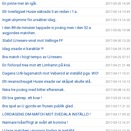
En pinne mer än igår..
2017-05-20 14:09
Ett överlägset Husie säkrade 3:an redan i 1:a..
2017-05-14 13:49
Inget utrymme för ursäkter idag..
2017-05-13 16:20
I den 89:de minuten tappade vi poäng men i den 32:a
2017-05-06 19:58
avgjordes matchen..
Stabil U/reserv-vinst mot Vellinge FF
2017-04-30 13:20
Idag visade vi karaktär !!!
2017-04-29 15:49
Bra match i högt tempo av U/reserv..
2017-04-25 07:57
En förlorad trea mot ett Limhamn på knä..
2017-04-21 21:48
Dagens U/B-lagsmatch mot Veberöd är inställd pga. WO!
2017-04-17 10:51
Ett revanschsuget Husie visade var skåpet skulle stå..
2017-04-15 14:13
Nära tre poäng med bitter eftersmak..
2017-04-08 16:52
Ett bra genrep..ett kvar !
2017-03-25 14:52
Bra spel av U gjorde en frusen publik glad..
2017-03-17 21:22
LÖRDAGENS DM-MATCH MOT SVEDALA INSTÄLLD !
2017-03-17 09:22
Närmare tvåsiffrigt är svårt att komma !
2017-03-12 16:27
U-lags matchen i morgon lördag är inställd..
2017-03-10 10:36