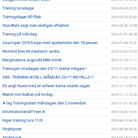
Träning torsdagar
2016-03-09 20:39
Träningsläger till Påsk
2016-02-24 20:42
Stundtals segt men slutligen effektivt..
2016-02-20 19:38
Träning på måndag
2016-01-31 20:28
Säsongen 2016 börjar med spelarmöte den 18 januari
2016-01-08 10:31
Motvind blev till medvind i andra...
2015-12-05 15:43
Marginalerna avgjorde MM-mötet..
2015-11-29 17:17
Träningen onsdagen den 25/11 startar tidigare !
2015-11-24 12:55
OBS. TRÄNING IKVÄLL MÅNDAG 23/11 INSTÄLLD !!
2015-11-23 13:30
Ett ungt Husie med en erfaren kärna visade vägen..
2015-11-15 09:11
Match mot Balkan på lördag..
2015-11-12 15:25
A-lag Träningsstart måndagen den 2 november..
2015-11-01 16:52
Informationsträff Herr A
2015-10-25 19:41
Ingen träning tors 11/6
2015-06-10 06:20
Stryktipset
2015-06-08 09:26
Stryktipset
2015-05-18 07:42