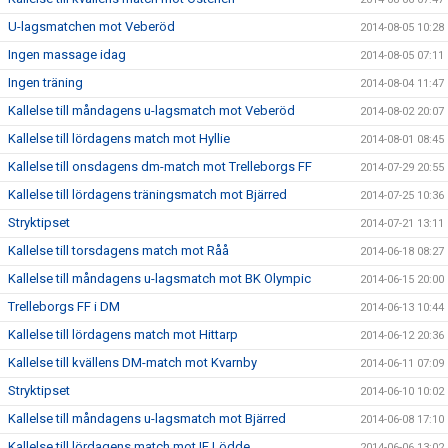
U-lagsmatchen mot Veberöd
2014-08-05 10:28
Ingen massage idag
2014-08-05 07:11
Ingen träning
2014-08-04 11:47
Kallelse till måndagens u-lagsmatch mot Veberöd
2014-08-02 20:07
Kallelse till lördagens match mot Hyllie
2014-08-01 08:45
Kallelse till onsdagens dm-match mot Trelleborgs FF
2014-07-29 20:55
Kallelse till lördagens träningsmatch mot Bjärred
2014-07-25 10:36
Stryktipset
2014-07-21 13:11
Kallelse till torsdagens match mot Råå
2014-06-18 08:27
Kallelse till måndagens u-lagsmatch mot BK Olympic
2014-06-15 20:00
Trelleborgs FF i DM
2014-06-13 10:44
Kallelse till lördagens match mot Hittarp
2014-06-12 20:36
Kallelse till kvällens DM-match mot Kvarnby
2014-06-11 07:09
Stryktipset
2014-06-10 10:02
Kallelse till måndagens u-lagsmatch mot Bjärred
2014-06-08 17:10
Kallelse till lördagens match mot IF Lödde
2014-06-06 13:02