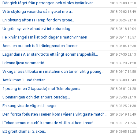
Där gick tåget från perrongen och vi blev tyvärr kvar..
2018-09-08 18:10
Vi är skyldiga varandra så mycket mera..
2018-09-02 16:49
En blytung afton i Hjärup för dom gröne..
2018-08-24 21:10
Ur grön synvinkel hade vi inte otur idag..
2018-08-18 12:04
Felix vår ängel i målet och dagens matchvinnare!
2018-08-11 16:57
Ännu en bra och tuff träningsmatch i benen..
2018-08-04 15:30
Lagandan i A är stark trots ett långt sommaruppehåll...
2018-07-30 21:13
I denna ljuva sommartid...
2018-06-20 21:28
Vi krigar oss tillbaka in i matchen och tar en viktig poäng..
2018-06-17 14:58
Antiklimax i Lundahettan...
2018-06-09 15:43
1 poäng (men 2 tappade) mot Teknologerna..
2018-06-01 21:28
3 pinnar igen och det är bara onsdag...
2018-05-30 21:19
En kung visade vägen till seger...
2018-05-25 21:30
Den första förlusten i serien kom i vårens viktigaste match..
2018-05-19 15:49
I ”chansernas match” kammade vi till slut hem trean!
2018-05-12 16:36
Ett grönt drama i 2 akter..
2018-05-05 15:25