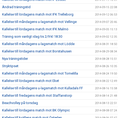
Ändrad träningstid
2014-09-15 22:08
Kallelse till lördagens match mot IFK Trelleborg
2014-09-12 06:53
Kallelse till måndagens u-lagsmatch mot Vellinge
2014-09-07 20:46
Kallelse till lördagens match mot IFK Malmö
2014-09-05 15:13
Träning som vanligt idag tis 2/9 kl 18:30
2014-09-02 12:35
Kallelse till måndagens u-lagsmatch mot Lödde
2014-08-31 18:50
Kallelse till lördagens match mot Borstahusen
2014-08-29 08:34
Nya träningstider
2014-08-28 15:51
Stryktipset
2014-08-26 10:35
Kallelse till måndagens u-lagsmatch mot Tomelilla
2014-08-24 19:50
Kallelse till lördagens match mot Eket
2014-08-22 12:49
Kallelse till måndagens u-lagsmatch mot Kulladals FF
2014-08-16 15:58
Kallelse till fredagens match mot Staffanstorp
2014-08-14 21:48
Beachvolley på torsdag
2014-08-13 22:51
Kallelse till lördagens match mot BK Olympic
2014-08-08 07:24
Kallelse till kvällens match mot Österlen
2014-08-06 07:47