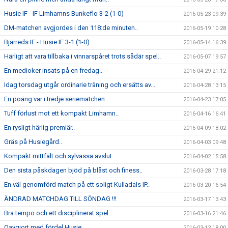
Husie IF - IF Limhamns Bunkeflo 3-2 (1-0)
2016-05-23 09:39
DM-matchen avgjordes i den 118:de minuten..
2016-05-19 10:28
Bjärreds IF - Husie IF 3-1 (1-0)
2016-05-14 16:39
Härligt att vara tillbaka i vinnarspåret trots sådär spel..
2016-05-07 19:57
En medioker insats på en fredag..
2016-04-29 21:12
Idag torsdag utgår ordinarie träning och ersätts av...
2016-04-28 13:15
En poäng var i tredje seriematchen..
2016-04-23 17:05
Tuff förlust mot ett kompakt Limhamn..
2016-04-16 16:41
En rysligt härlig premiär..
2016-04-09 18:02
Gräs på Husiegård..
2016-04-03 09:48
Kompakt mittfält och sylvassa avslut..
2016-04-02 15:58
Den sista påskdagen bjöd på blåst och finess..
2016-03-28 17:18
En väl genomförd match på ett soligt Kulladals IP..
2016-03-20 16:54
ÄNDRAD MATCHDAG TILL SÖNDAG !!!
2016-03-17 13:43
Bra tempo och ett disciplinerat spel...
2016-03-16 21:46
Oavgjort med fördel Husie..
2016-03-13 18:00