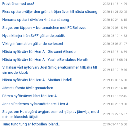
Provträna med oss!
2022-11-15 14:29
Flera spelare väljer den gröna tröjan även till nästa säsong
2020-11-21 22:05
Herrarna spelar i division 4 nästa säsong
2020-10-24 16:15
Slaget om täppan – bortamatchen mot FC Bellevue
2020-09-03 15:59
Nya riktlinjer från SvFF gällande publik
2020-08-10 14:53
Viktig information gällande seriespel
2020-08-06 21:07
Nästa nyförvärv för Herr A - Giovanni Allende
2019-12-15 16:59
Nästa nyförvärv för Herr A - Yacine Bendahou Neroth
2019-12-13 08:24
Vi hälsar vårt nyförvärv Joel Smidje välkommen tillbaka till
2019-12-10 19:46
sin moderklubb
Nästa nyförvärv för Herr A - Mattias Lindell
2019-12-03 16:00
Jämnt i första tävlingsmatchen
2019-11-25 14:18
Första nyförvärvet klart för Herr A
2019-11-18 22:45
Jonas Pedersen ny huvudtränare i Herr A
2019-10-29 19:00
Slaget om Husiegård avgjordes med hjälp av järnvilja, mod
2019-09-22 15:37
och en klassisk tåfjutt..
Tung tung tung är fotbollen ibland..
2019-09-14 15:00