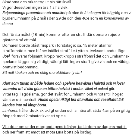
Skadorna och orken tog ut sin rätt ikväll.
Vi gör dessutom ingen bra 1:a halvlek.
Felpassnings-procenten
och
snacket
på plan är
åt skogen för hög/låg
och vi
bjuder Limhamn på 2 mål i den 29:de och den 46:e som en
konsekvens av
dessa..
Det första målet (18 min) kommer efter en straff där domaren bjuder
gästerna på ett mål.
Domaren borde blåst frispark i förstaläget ca. 15 meter utanför
straffområdet men blåser istället straff i ett ytterst tveksamt andra-läge.
Joel
försvarar följsamt, kropp mot kropp i straffområdet och Limhamns-
spelaren lägger sig väldigt, väldigt lätt. Ingen straff givetvis och en väldigt
orättvist bedömning!
Ett noll i baken och en riktig moraldödare tyvärr!
Klart som tusan är både ledare och spelare besvikna i halvtid och vi lovar
varandra att vi ska göra en bättre halvlek i andra..vilket vi också gör.
Vi tar tag i lagdelarna, gör det svårt för Limhamn och vi hotar till höger,
vänster och centralt.
Husie spelar riktigt bra stundtals och resultatet 2-3
kändes inte så långt borta.
Limhamn
håller dock skickligt undan och är nära att sätta 4:an på en giftig
frispark med 2 minuter kvar att spela.
Vi laddar om under morgondagens träning, tar lärdom av dagens match
och ser fram att emot att möta Liria borta på lördag.