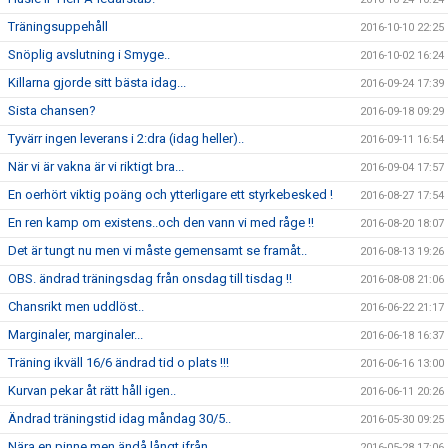
Träningsuppehåll
2016-10-10 22:25
Snöplig avslutning i Smyge..
2016-10-02 16:24
Killarna gjorde sitt bästa idag...
2016-09-24 17:39
Sista chansen?
2016-09-18 09:29
Tyvärr ingen leverans i 2:dra (idag heller)..
2016-09-11 16:54
När vi är vakna är vi riktigt bra...
2016-09-04 17:57
En oerhört viktig poäng och ytterligare ett styrkebesked !
2016-08-27 17:54
En ren kamp om existens..och den vann vi med råge !!
2016-08-20 18:07
Det är tungt nu men vi måste gemensamt se framåt..
2016-08-13 19:26
OBS. ändrad träningsdag från onsdag till tisdag !!
2016-08-08 21:06
Chansrikt men uddlöst..
2016-06-22 21:17
Marginaler, marginaler...
2016-06-18 16:37
Träning ikväll 16/6 ändrad tid o plats !!!
2016-06-16 13:00
Kurvan pekar åt rätt håll igen..
2016-06-11 20:26
Ändrad träningstid idag måndag 30/5..
2016-05-30 09:25
Nära en pinne men ändå långt ifrån..
2016-05-28 17:06