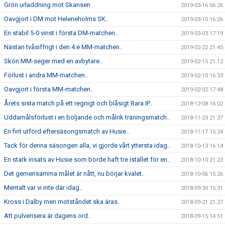
Grön urladdning mot Skansen
2019-03-16 06:26
Oavgjort i DM mot Heleneholms SK..
2019-03-10 16:26
En stabil 5-0 vinst i första DM-matchen..
2019-03-03 17:19
Nästan tvåsiffrigt i den 4:e MM-matchen..
2019-02-22 21:45
Skön MM-seger med en avbytare..
2019-02-15 21:12
Förlust i andra MM-matchen..
2019-02-10 16:33
Oavgjort i första MM-matchen..
2019-02-02 17:48
Årets sista match på ett regnigt och blåsigt Bara IP..
2018-12-08 16:02
Uddamålsförlust i en böljande och målrik träningsmatch..
2018-11-23 21:37
En fint utförd eftersäsongsmatch av Husie..
2018-11-17 15:24
Tack för denna säsongen alla, vi gjorde vårt yttersta idag..
2018-10-13 16:14
En stark insats av Husie som borde haft tre istället för en..
2018-10-10 21:23
Det gemensamma målet är nått, nu börjar kvalet..
2018-10-06 15:26
Mentalt var vi inte där idag..
2018-09-30 15:31
Kross i Dalby men motståndet ska äras..
2018-09-21 21:27
Att pulverisera är dagens ord..
2018-09-15 14:51