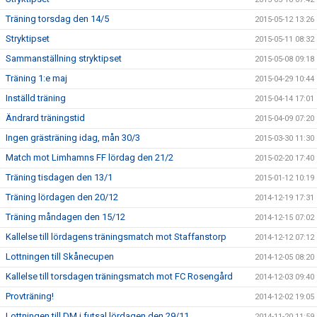
Träning torsdag den 14/5
2015-05-12 13:26
Stryktipset
2015-05-11 08:32
Sammanställning stryktipset
2015-05-08 09:18
Träning 1:e maj
2015-04-29 10:44
Inställd träning
2015-04-14 17:01
Ändrard träningstid
2015-04-09 07:20
Ingen grästräning idag, mån 30/3
2015-03-30 11:30
Match mot Limhamns FF lördag den 21/2
2015-02-20 17:40
Träning tisdagen den 13/1
2015-01-12 10:19
Träning lördagen den 20/12
2014-12-19 17:31
Träning måndagen den 15/12
2014-12-15 07:02
Kallelse till lördagens träningsmatch mot Staffanstorp
2014-12-12 07:12
Lottningen till Skånecupen
2014-12-05 08:20
Kallelse till torsdagen träningsmatch mot FC Rosengård
2014-12-03 09:40
Provträning!
2014-12-02 19:05
Lottningen till DM i futsal lördagen den 29/11
2014-11-20 11:59