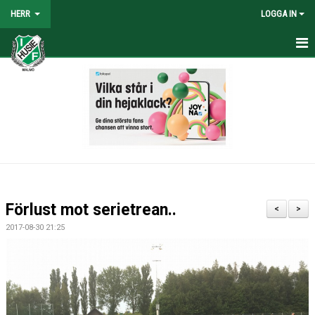
HERR
LOGGA IN
HEM
NYHETER
TRUPPEN
KALENDER
TABELL/RESULTAT
Förlust mot serietrean..
<
>
MATCHER
2017-08-30 21:25
BILDGALLERI
KONTAKT