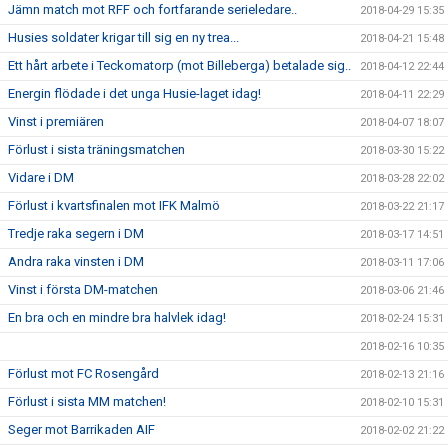
Jämn match mot RFF och fortfarande serieledare..
2018-04-29 15:35
Husies soldater krigar till sig en ny trea...
2018-04-21 15:48
Ett hårt arbete i Teckomatorp (mot Billeberga) betalade sig..
2018-04-12 22:44
Energin flödade i det unga Husie-laget idag!
2018-04-11 22:29
Vinst i premiären
2018-04-07 18:07
Förlust i sista träningsmatchen
2018-03-30 15:22
Vidare i DM
2018-03-28 22:02
Förlust i kvartsfinalen mot IFK Malmö
2018-03-22 21:17
Tredje raka segern i DM
2018-03-17 14:51
Andra raka vinsten i DM
2018-03-11 17:06
Vinst i första DM-matchen
2018-03-06 21:46
En bra och en mindre bra halvlek idag!
2018-02-24 15:31
2018-02-16 10:35
Förlust mot FC Rosengård
2018-02-13 21:16
Förlust i sista MM matchen!
2018-02-10 15:31
Seger mot Barrikaden AIF
2018-02-02 21:22