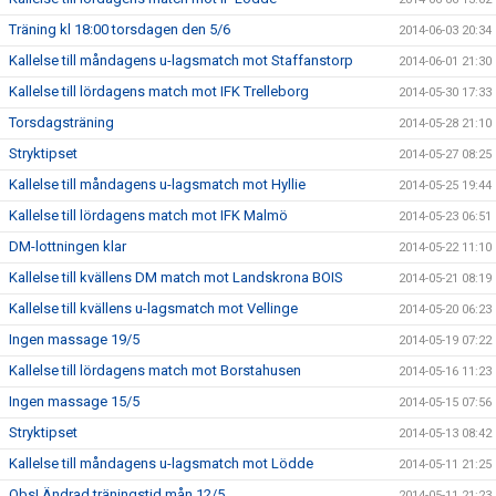
Träning kl 18:00 torsdagen den 5/6
2014-06-03 20:34
Kallelse till måndagens u-lagsmatch mot Staffanstorp
2014-06-01 21:30
Kallelse till lördagens match mot IFK Trelleborg
2014-05-30 17:33
Torsdagsträning
2014-05-28 21:10
Stryktipset
2014-05-27 08:25
Kallelse till måndagens u-lagsmatch mot Hyllie
2014-05-25 19:44
Kallelse till lördagens match mot IFK Malmö
2014-05-23 06:51
DM-lottningen klar
2014-05-22 11:10
Kallelse till kvällens DM match mot Landskrona BOIS
2014-05-21 08:19
Kallelse till kvällens u-lagsmatch mot Vellinge
2014-05-20 06:23
Ingen massage 19/5
2014-05-19 07:22
Kallelse till lördagens match mot Borstahusen
2014-05-16 11:23
Ingen massage 15/5
2014-05-15 07:56
Stryktipset
2014-05-13 08:42
Kallelse till måndagens u-lagsmatch mot Lödde
2014-05-11 21:25
Obs! Ändrad träningstid mån 12/5
2014-05-11 21:23