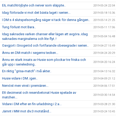
E6, matchtröjbyte och nerver som släppte..
2019-05-24 22:04
Idag förlorade vi mot det bästa laget i serien...
2019-05-18 15:36
I DM:s 4 slutspelsomgång säger vi tack för denna gången..
2019-05-14 21:25
Tung förlust mot Bara..
2019-05-11 17:06
Idag saknades varken chanser eller lägen att avgöra..idag
2019-05-04 16:48
saknades marginalerna och lite flyt..!
Oavgjort i Snogeröd och fortfarande obesegrade i serien..
2019-04-27 15:49
Ännu en DM-match i segerns tecken...
2019-04-24 20:29
Ännu en stark insats av Husie som plockar tre friska och
2019-04-20 16:24
går upp i serieledning..
En riktig ”grisa-match” i två akter..
2019-04-13 16:32
Husie vidare i DM..igen..
2019-04-09 21:12
Nervöst men vinst i premiären...
2019-04-06 17:51
Ett decimerat och reservbetonat Husie spelade av
2019-03-30 14:54
matchen...
Vidare i DM efter en fin urladdning i 2:a...
2019-03-28 21:30
Jämnt i MM mot div.3 motstånd...
2019-03-24 10:45