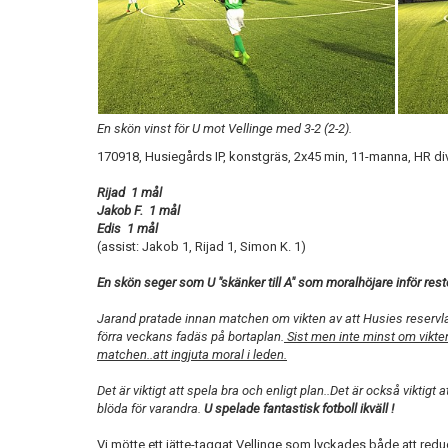
En skön vinst för U mot Vellinge med 3-2 (2-2).
170918, Husiegårds IP, konstgräs, 2x45 min, 11-manna, HR di
Rijad 1 mål
Jakob F. 1 mål
Edis 1 mål
(assist: Jakob 1, Rijad 1, Simon K. 1)
En skön seger som U "skänker till A" som moralhöjare inför re
Jarand pratade innan matchen om vikten av att Husies reservla
förra veckans fadäs på bortaplan.
Sist men inte minst om vikten 
matchen..att ingjuta moral i leden.
Det är viktigt att spela bra och enligt plan..Det är också viktigt
blöda för varandra.
U spelade fantastisk fotboll ikväll !
Vi mötte ett jätte-taggat Vellinge som lyckades både att reduc