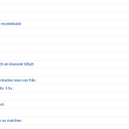
sin moderklubb
 en klassisk tåfjutt..
yckades resa oss från..
v. 5 Sv...
nd..
ar av matchen..