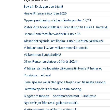
Boka in lördagen den 6 juni!
Husie IF herrar säsongen 2026
Öppen provträning startar måndagen den 17/11.
Viktor Zuta född 2008 tar nu steget upp till Husie IF herrar A.
Shane Hanniford återvänder till Husie IF!
Alexander Nyandal är tillbaka i Husie IF&#8252;&#65039;
Vi hälsar Ismail Güven välkommen till Husie IF!
Välkommen Benet Sadiku!
Oliver Rantonen skriver på för år 2024!
Vi hälsar vår nya ledartrio välkomna till Husie IF herrar A.
Provträna med oss!
Flera spelare väljer den gröna tröjan även till nästa säsong
Herrarna spelar i division 4 nästa säsong
Slaget om täppan – bortamatchen mot FC Bellevue
Nya riktlinjer från SvFF gällande publik
Viktig information gällande seriespel