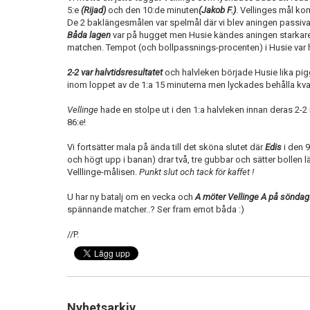
5:e
(Rijad)
och den 10:de minuten
(Jakob F.)
. Vellinges mål ko
De 2 baklängesmålen var spelmål där vi blev aningen passiva 
Båda lagen
var på hugget men Husie kändes aningen starkare 
matchen. Tempot (och bollpassnings-procenten) i Husie var 
2-2 var halvtidsresultatet
och halvleken började Husie lika pigg
inom loppet av de 1:a 15 minuterna men lyckades behålla kval
Vellinge
hade en stolpe ut i den 1:a halvleken innan deras 2-2 
86:e!
Vi fortsätter mala på ända till det sköna slutet där
Edis
i den 9
och högt upp i banan) drar två, tre gubbar och sätter bollen 
Velllinge-målisen.
Punkt slut och tack för kaffet !
U har ny batalj om en vecka och
A möter Vellinge A på söndag
spännande matcher..? Ser fram emot båda :)
//P.
Nyhetsarkiv