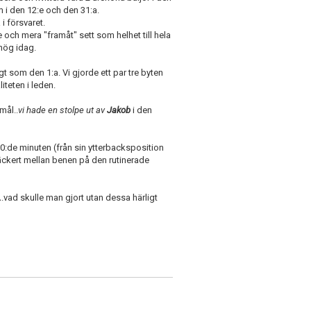
m i den 12:e och den 31:a.
i försvaret.
och mera "framåt" sett som helhet till hela
hög idag.
t som den 1:a. Vi gjorde ett par tre byten
iteten i leden.
mål..
vi hade en stolpe ut av
Jakob
i den
0:de minuten (från sin ytterbacksposition
läckert mellan benen på den rutinerade
.
.vad skulle man gjort utan dessa härligt