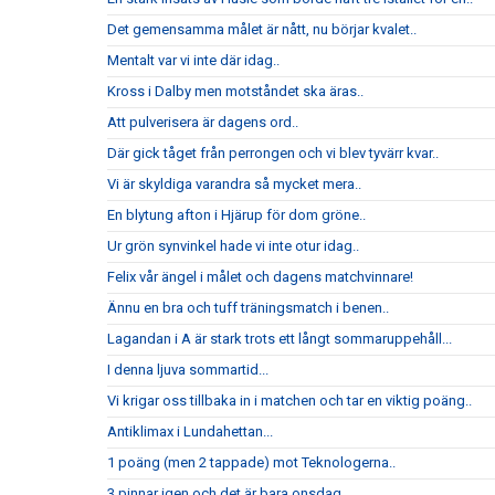
Det gemensamma målet är nått, nu börjar kvalet..
Mentalt var vi inte där idag..
Kross i Dalby men motståndet ska äras..
Att pulverisera är dagens ord..
Där gick tåget från perrongen och vi blev tyvärr kvar..
Vi är skyldiga varandra så mycket mera..
En blytung afton i Hjärup för dom gröne..
Ur grön synvinkel hade vi inte otur idag..
Felix vår ängel i målet och dagens matchvinnare!
Ännu en bra och tuff träningsmatch i benen..
Lagandan i A är stark trots ett långt sommaruppehåll...
I denna ljuva sommartid...
Vi krigar oss tillbaka in i matchen och tar en viktig poäng..
Antiklimax i Lundahettan...
1 poäng (men 2 tappade) mot Teknologerna..
3 pinnar igen och det är bara onsdag...