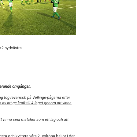
v.2 sydvästra
sterande omgångar..
g tog revansch på Vellinge-pågarna efter
av att ge kraft till A-laget genom att vinna
 att vinna sina matcher som ett lag och att
era och kvittera våra 2 ursköna baljor i den