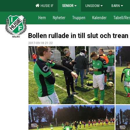
HUSIE IF
SENIOR
UNGDOM
BARN
Hem
Nyheter
Truppen
Kalender
Tabell/Res
Bollen rullade in till slut och trea
2017-09-18 21:22