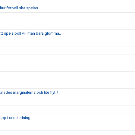
ur fotboll ska spelas...
 spela boll vill man bara glömma..
nades marginalerna och lite flyt..!
pp i serieledning..