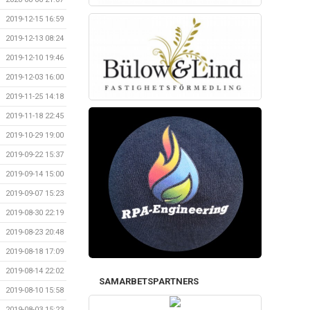
2019-12-15 16:59
2019-12-13 08:24
2019-12-10 19:46
2019-12-03 16:00
2019-11-25 14:18
2019-11-18 22:45
2019-10-29 19:00
2019-09-22 15:37
2019-09-14 15:00
2019-09-07 15:23
2019-08-30 22:19
2019-08-23 20:48
2019-08-18 17:09
2019-08-14 22:02
SAMARBETSPARTNERS
2019-08-10 15:58
2019-08-03 15:23