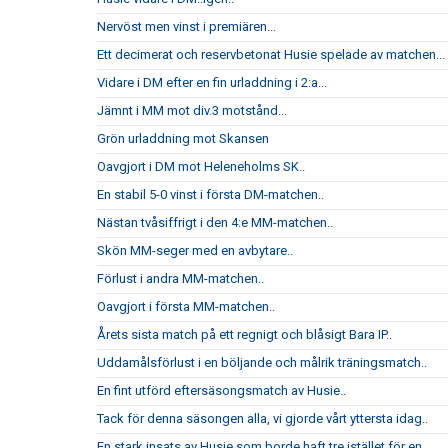
Nervöst men vinst i premiären...
Ett decimerat och reservbetonat Husie spelade av matchen...
Vidare i DM efter en fin urladdning i 2:a...
Jämnt i MM mot div.3 motstånd...
Grön urladdning mot Skansen
Oavgjort i DM mot Heleneholms SK..
En stabil 5-0 vinst i första DM-matchen..
Nästan tvåsiffrigt i den 4:e MM-matchen..
Skön MM-seger med en avbytare..
Förlust i andra MM-matchen..
Oavgjort i första MM-matchen..
Årets sista match på ett regnigt och blåsigt Bara IP..
Uddamålsförlust i en böljande och målrik träningsmatch..
En fint utförd eftersäsongsmatch av Husie..
Tack för denna säsongen alla, vi gjorde vårt yttersta idag..
En stark insats av Husie som borde haft tre istället för en..