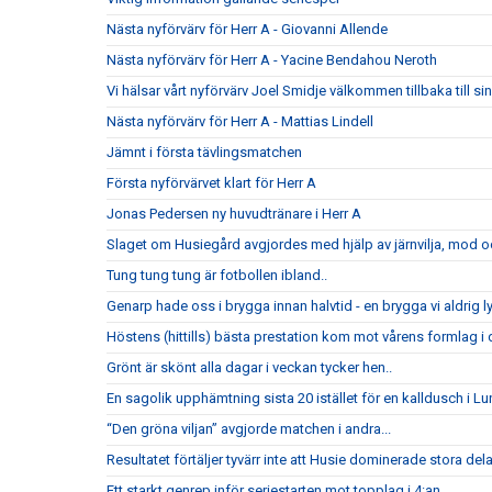
Nästa nyförvärv för Herr A - Giovanni Allende
Nästa nyförvärv för Herr A - Yacine Bendahou Neroth
Vi hälsar vårt nyförvärv Joel Smidje välkommen tillbaka till 
Nästa nyförvärv för Herr A - Mattias Lindell
Jämnt i första tävlingsmatchen
Första nyförvärvet klart för Herr A
Jonas Pedersen ny huvudtränare i Herr A
Slaget om Husiegård avgjordes med hjälp av järnvilja, mod och
Tung tung tung är fotbollen ibland..
Genarp hade oss i brygga innan halvtid - en brygga vi aldrig l
Höstens (hittills) bästa prestation kom mot vårens formlag i di
Grönt är skönt alla dagar i veckan tycker hen..
En sagolik upphämtning sista 20 istället för en kalldusch i Lu
“Den gröna viljan” avgjorde matchen i andra...
Resultatet förtäljer tyvärr inte att Husie dominerade stora del
Ett starkt genrep inför seriestarten mot topplag i 4:an..