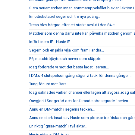
Sista seriematchen innan sommaruppehållet blev en lektion i h
En odiskutabel seger och tre nya poäng..
Trean blev bärgad efter ett starkt avslut i den 84:e..
Matcher som denna där vi inte kan påverka matchen genom att
Inför Linero IF - Husie IF
Segern och en jäkla vilja kom fram i andra...
E6, matchtröjbyte och nerver som släppte..
Idag förlorade vi mot det bästa laget i serien...
I DM:s 4 slutspelsomgång säger vi tack för denna gången..
Tung förlust mot Bara..
Idag saknades varken chanser eller lägen att avgöra..idag sak
Oavgjort i Snogeröd och fortfarande obesegrade i serien..
Ännu en DM-match i segerns tecken...
Ännu en stark insats av Husie som plockar tre friska och går u
En riktig ”grisa-match” i två akter..
Husie vidare i DM..igen..