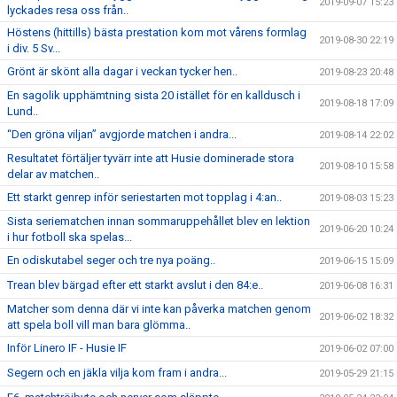
2019-09-07 15:23
lyckades resa oss från..
Höstens (hittills) bästa prestation kom mot vårens formlag
2019-08-30 22:19
i div. 5 Sv...
Grönt är skönt alla dagar i veckan tycker hen..
2019-08-23 20:48
En sagolik upphämtning sista 20 istället för en kalldusch i
2019-08-18 17:09
Lund..
“Den gröna viljan” avgjorde matchen i andra...
2019-08-14 22:02
Resultatet förtäljer tyvärr inte att Husie dominerade stora
2019-08-10 15:58
delar av matchen..
Ett starkt genrep inför seriestarten mot topplag i 4:an..
2019-08-03 15:23
Sista seriematchen innan sommaruppehållet blev en lektion
2019-06-20 10:24
i hur fotboll ska spelas...
En odiskutabel seger och tre nya poäng..
2019-06-15 15:09
Trean blev bärgad efter ett starkt avslut i den 84:e..
2019-06-08 16:31
Matcher som denna där vi inte kan påverka matchen genom
2019-06-02 18:32
att spela boll vill man bara glömma..
Inför Linero IF - Husie IF
2019-06-02 07:00
Segern och en jäkla vilja kom fram i andra...
2019-05-29 21:15