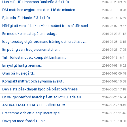
Husie IF - IF Limhamns Bunkeflo 3-2 (1-0)
2016-05-23 09:39
DM-matchen avgjordes i den 118:de minuten..
2016-05-19 10:28
Bjärreds IF - Husie IF 3-1 (1-0)
2016-05-14 16:39
Härligt att vara tillbaka i vinnarspåret trots sådär spel..
2016-05-07 19:57
En medioker insats på en fredag..
2016-04-29 21:12
Idag torsdag utgår ordinarie träning och ersätts av...
2016-04-28 13:15
En poäng var i tredje seriematchen..
2016-04-23 17:05
Tuff förlust mot ett kompakt Limhamn..
2016-04-16 16:41
En rysligt härlig premiär..
2016-04-09 18:02
Gräs på Husiegård..
2016-04-03 09:48
Kompakt mittfält och sylvassa avslut..
2016-04-02 15:58
Den sista påskdagen bjöd på blåst och finess..
2016-03-28 17:18
En väl genomförd match på ett soligt Kulladals IP..
2016-03-20 16:54
ÄNDRAD MATCHDAG TILL SÖNDAG !!!
2016-03-17 13:43
Bra tempo och ett disciplinerat spel...
2016-03-16 21:46
Oavgjort med fördel Husie..
2016-03-13 18:00