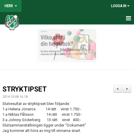
HERR
LOGGA IN
HEM
NYHETER
TRUPPEN
KALENDER
TABELL/RESULTAT
STRYKTIPSET
<
>
MATCHER
2014-10-08 16:18
Slutresultat av stryktipset blev följande:
BILDGALLERI
1.a Helena Jöneros 14 rätt vinst 1.750:-
1.a Niklas Pålsson 14 rätt vinst 1.750:-
3.a Johnny Söderberg 13 rätt vinst 400:-
KONTAKT
Slutsammanställningen ligger under "Dokument"
Jag kommer att höra av mig till vinnarna snart.