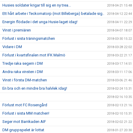
Husies soldater krigar till sig en ny trea...
2018-04-21 15:48
Ett hårt arbete i Teckomatorp (mot Billeberga) betalade sig..
2018-04-12 22:44
Energin flödade i det unga Husie-laget idag!
2018-04-11 22:29
Vinst i premiären
2018-04-07 18:07
Förlust i sista träningsmatchen
2018-03-30 15:22
Vidare i DM
2018-03-28 22:02
Förlust i kvartsfinalen mot IFK Malmö
2018-03-22 21:17
Tredje raka segern i DM
2018-03-17 14:51
Andra raka vinsten i DM
2018-03-11 17:06
Vinst i första DM-matchen
2018-03-06 21:46
En bra och en mindre bra halvlek idag!
2018-02-24 15:31
2018-02-16 10:35
Förlust mot FC Rosengård
2018-02-13 21:16
Förlust i sista MM matchen!
2018-02-10 15:31
Seger mot Barrikaden AIF
2018-02-02 21:22
DM gruppspelet är lottat
2018-01-27 20:30