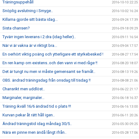
Träningsuppehåll
2016-10-10 22:25
Snöplig avslutning i Smyge..
2016-10-02 16:24
Killarna gjorde sitt bästa idag...
2016-09-24 17:39
Sista chansen?
2016-09-18 09:29
Tyvärr ingen leverans i 2:dra (idag heller)..
2016-09-11 16:54
När vi är vakna är vi riktigt bra...
2016-09-04 17:57
En oerhört viktig poäng och ytterligare ett styrkebesked !
2016-08-27 17:54
En ren kamp om existens..och den vann vi med råge !!
2016-08-20 18:07
Det är tungt nu men vi måste gemensamt se framåt..
2016-08-13 19:26
OBS. ändrad träningsdag från onsdag till tisdag !!
2016-08-08 21:06
Chansrikt men uddlöst..
2016-06-22 21:17
Marginaler, marginaler...
2016-06-18 16:37
Träning ikväll 16/6 ändrad tid o plats !!!
2016-06-16 13:00
Kurvan pekar åt rätt håll igen..
2016-06-11 20:26
Ändrad träningstid idag måndag 30/5..
2016-05-30 09:25
Nära en pinne men ändå långt ifrån..
2016-05-28 17:06