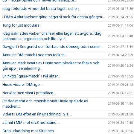
E6, matchtröjbyte och nerver som släppte..
2019-05-24 22:04
Idag förlorade vi mot det bästa laget i serien...
2019-05-18 15:36
I DM:s 4 slutspelsomgång säger vi tack för denna gången..
2019-05-14 21:25
Tung förlust mot Bara..
2019-05-11 17:06
Idag saknades varken chanser eller lägen att avgöra..idag
2019-05-04 16:48
saknades marginalerna och lite flyt..!
Oavgjort i Snogeröd och fortfarande obesegrade i serien..
2019-04-27 15:49
Ännu en DM-match i segerns tecken...
2019-04-24 20:29
Ännu en stark insats av Husie som plockar tre friska och
2019-04-20 16:24
går upp i serieledning..
En riktig ”grisa-match” i två akter..
2019-04-13 16:32
Husie vidare i DM..igen..
2019-04-09 21:12
Nervöst men vinst i premiären...
2019-04-06 17:51
Ett decimerat och reservbetonat Husie spelade av
2019-03-30 14:54
matchen...
Vidare i DM efter en fin urladdning i 2:a...
2019-03-28 21:30
Jämnt i MM mot div.3 motstånd...
2019-03-24 10:45
Grön urladdning mot Skansen
2019-03-16 06:26