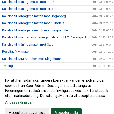
Kallelse till träningsmatch mot LB07
2014-03-28 06:49
Kallelse till träningsmatch mot Hittarp
2014-03-21 06:32
Kallelse till lördagens match mot Högaborg
2014-03-14 06:47
Kallelse till lördagens match mot Kulladals FF
2014-03-06 23:17
Kallelse till lördagens match mot Prespa Birlik
2014-02-28 06:36
Kallelse till måndagens träningsmatch mot FC Rosengård
2014-02-22 11:35
Kallelse till träningsmatch mot Oxie
2014-02-21 04:41
Resultat MM-match
2014-02-10 10:00
Kallelse till MM-Matchen mot Klagshamn
2014-02-07 12:43
Träning
2014-01-28 11:35
Internmatch
2014-01-24 15:53
Lördagsträningen är inställd
För att hemsidan ska fungera korrekt använder vi nödvändiga
2014-01-17 20:19
cookies från SportAdmin. Dessa går inte att stänga av.
2014-01-14 14:02
Föreningen kan också använda frivilliga cookies, t.ex. för statistik
eller marknadsföring. Du väljer själv om du vill acceptera dessa.
Anpassa dina val
Cookie-inställningar
Gå till Webbversion
Acceptera nödvändiga
Acceptera alla