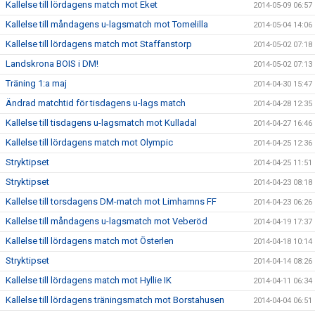
Kallelse till lördagens match mot Eket
2014-05-09 06:57
Kallelse till måndagens u-lagsmatch mot Tomelilla
2014-05-04 14:06
Kallelse till lördagens match mot Staffanstorp
2014-05-02 07:18
Landskrona BOIS i DM!
2014-05-02 07:13
Träning 1:a maj
2014-04-30 15:47
Ändrad matchtid för tisdagens u-lags match
2014-04-28 12:35
Kallelse till tisdagens u-lagsmatch mot Kulladal
2014-04-27 16:46
Kallelse till lördagens match mot Olympic
2014-04-25 12:36
Stryktipset
2014-04-25 11:51
Stryktipset
2014-04-23 08:18
Kallelse till torsdagens DM-match mot Limhamns FF
2014-04-23 06:26
Kallelse till måndagens u-lagsmatch mot Veberöd
2014-04-19 17:37
Kallelse till lördagens match mot Österlen
2014-04-18 10:14
Stryktipset
2014-04-14 08:26
Kallelse till lördagens match mot Hyllie IK
2014-04-11 06:34
Kallelse till lördagens träningsmatch mot Borstahusen
2014-04-04 06:51