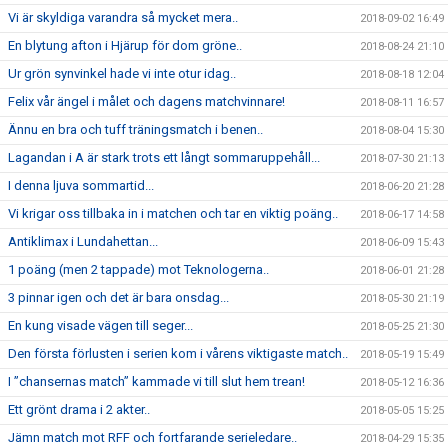
Vi är skyldiga varandra så mycket mera..
2018-09-02 16:49
En blytung afton i Hjärup för dom gröne..
2018-08-24 21:10
Ur grön synvinkel hade vi inte otur idag..
2018-08-18 12:04
Felix vår ängel i målet och dagens matchvinnare!
2018-08-11 16:57
Ännu en bra och tuff träningsmatch i benen..
2018-08-04 15:30
Lagandan i A är stark trots ett långt sommaruppehåll...
2018-07-30 21:13
I denna ljuva sommartid...
2018-06-20 21:28
Vi krigar oss tillbaka in i matchen och tar en viktig poäng..
2018-06-17 14:58
Antiklimax i Lundahettan...
2018-06-09 15:43
1 poäng (men 2 tappade) mot Teknologerna..
2018-06-01 21:28
3 pinnar igen och det är bara onsdag...
2018-05-30 21:19
En kung visade vägen till seger...
2018-05-25 21:30
Den första förlusten i serien kom i vårens viktigaste match..
2018-05-19 15:49
I ”chansernas match” kammade vi till slut hem trean!
2018-05-12 16:36
Ett grönt drama i 2 akter..
2018-05-05 15:25
Jämn match mot RFF och fortfarande serieledare..
2018-04-29 15:35