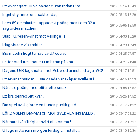
Ett överlägset Husie säkrade 3:an redan i 1:a..
2017-05-14 13:49
Inget utrymme för ursäkter idag..
2017-05-13 16:20
I den 89:de minuten tappade vi poäng men i den 32:a
2017-05-06 19:58
avgjordes matchen..
Stabil U/reserv-vinst mot Vellinge FF
2017-04-30 13:20
Idag visade vi karaktär !!!
2017-04-29 15:49
Bra match i högt tempo av U/reserv..
2017-04-25 07:57
En förlorad trea mot ett Limhamn på knä..
2017-04-21 21:48
Dagens U/B-lagsmatch mot Veberöd är inställd pga. WO!
2017-04-17 10:51
Ett revanschsuget Husie visade var skåpet skulle stå..
2017-04-15 14:13
Nära tre poäng med bitter eftersmak..
2017-04-08 16:52
Ett bra genrep..ett kvar !
2017-03-25 14:52
Bra spel av U gjorde en frusen publik glad..
2017-03-17 21:22
LÖRDAGENS DM-MATCH MOT SVEDALA INSTÄLLD !
2017-03-17 09:22
Närmare tvåsiffrigt är svårt att komma !
2017-03-12 16:27
U-lags matchen i morgon lördag är inställd..
2017-03-10 10:36