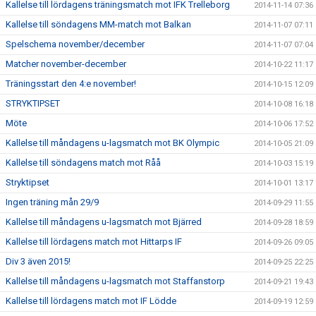
Kallelse till lördagens träningsmatch mot IFK Trelleborg
2014-11-14 07:36
Kallelse till söndagens MM-match mot Balkan
2014-11-07 07:11
Spelschema november/december
2014-11-07 07:04
Matcher november-december
2014-10-22 11:17
Träningsstart den 4:e november!
2014-10-15 12:09
STRYKTIPSET
2014-10-08 16:18
Möte
2014-10-06 17:52
Kallelse till måndagens u-lagsmatch mot BK Olympic
2014-10-05 21:09
Kallelse till söndagens match mot Råå
2014-10-03 15:19
Stryktipset
2014-10-01 13:17
Ingen träning mån 29/9
2014-09-29 11:55
Kallelse till måndagens u-lagsmatch mot Bjärred
2014-09-28 18:59
Kallelse till lördagens match mot Hittarps IF
2014-09-26 09:05
Div 3 även 2015!
2014-09-25 22:25
Kallelse till måndagens u-lagsmatch mot Staffanstorp
2014-09-21 19:43
Kallelse till lördagens match mot IF Lödde
2014-09-19 12:59