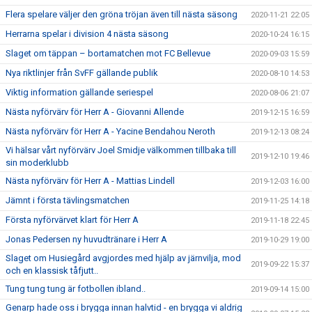
Flera spelare väljer den gröna tröjan även till nästa säsong
2020-11-21 22:05
Herrarna spelar i division 4 nästa säsong
2020-10-24 16:15
Slaget om täppan – bortamatchen mot FC Bellevue
2020-09-03 15:59
Nya riktlinjer från SvFF gällande publik
2020-08-10 14:53
Viktig information gällande seriespel
2020-08-06 21:07
Nästa nyförvärv för Herr A - Giovanni Allende
2019-12-15 16:59
Nästa nyförvärv för Herr A - Yacine Bendahou Neroth
2019-12-13 08:24
Vi hälsar vårt nyförvärv Joel Smidje välkommen tillbaka till
2019-12-10 19:46
sin moderklubb
Nästa nyförvärv för Herr A - Mattias Lindell
2019-12-03 16:00
Jämnt i första tävlingsmatchen
2019-11-25 14:18
Första nyförvärvet klart för Herr A
2019-11-18 22:45
Jonas Pedersen ny huvudtränare i Herr A
2019-10-29 19:00
Slaget om Husiegård avgjordes med hjälp av järnvilja, mod
2019-09-22 15:37
och en klassisk tåfjutt..
Tung tung tung är fotbollen ibland..
2019-09-14 15:00
Genarp hade oss i brygga innan halvtid - en brygga vi aldrig