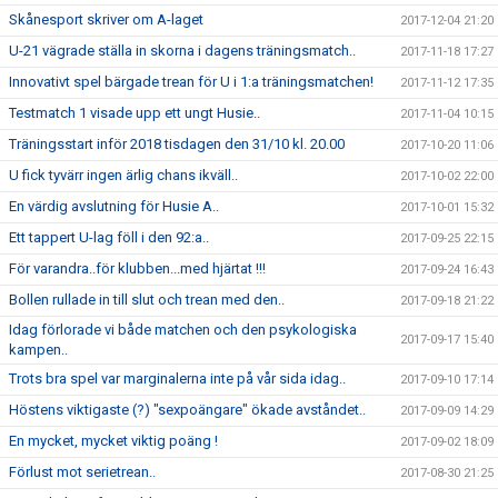
Skånesport skriver om A-laget
2017-12-04 21:20
U-21 vägrade ställa in skorna i dagens träningsmatch..
2017-11-18 17:27
Innovativt spel bärgade trean för U i 1:a träningsmatchen!
2017-11-12 17:35
Testmatch 1 visade upp ett ungt Husie..
2017-11-04 10:15
Träningsstart inför 2018 tisdagen den 31/10 kl. 20.00
2017-10-20 11:06
U fick tyvärr ingen ärlig chans ikväll..
2017-10-02 22:00
En värdig avslutning för Husie A..
2017-10-01 15:32
Ett tappert U-lag föll i den 92:a..
2017-09-25 22:15
För varandra..för klubben...med hjärtat !!!
2017-09-24 16:43
Bollen rullade in till slut och trean med den..
2017-09-18 21:22
Idag förlorade vi både matchen och den psykologiska
2017-09-17 15:40
kampen..
Trots bra spel var marginalerna inte på vår sida idag..
2017-09-10 17:14
Höstens viktigaste (?) "sexpoängare" ökade avståndet..
2017-09-09 14:29
En mycket, mycket viktig poäng !
2017-09-02 18:09
Förlust mot serietrean..
2017-08-30 21:25