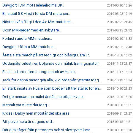
Oavgjort i DM mot Heleneholms SK..
2019-03-10 16:26
En stabil 5-0 vinst i första DM-matchen..
2019-03-03 17:19
Nästan tvåsiffrigt i den 4:e MM-matchen..
2019-02-22 21:45
Skön MM-seger med en avbytare..
2019-02-15 21:12
Förlust i andra MM-matchen..
2019-02-10 16:33
Oavgjort i första MM-matchen..
2019-02-02 17:48
Årets sista match på ett regnigt och blåsigt Bara IP..
2018-12-08 16:02
Uddamålsförlust i en böljande och målrik träningsmatch..
2018-11-23 21:37
En fint utförd eftersäsongsmatch av Husie..
2018-11-17 15:24
Tack för denna säsongen alla, vi gjorde vårt yttersta idag..
2018-10-13 16:14
En stark insats av Husie som borde haft tre istället för en..
2018-10-10 21:23
Det gemensamma målet är nått, nu börjar kvalet..
2018-10-06 15:26
Mentalt var vi inte där idag..
2018-09-30 15:31
Kross i Dalby men motståndet ska äras..
2018-09-21 21:27
Att pulverisera är dagens ord..
2018-09-15 14:51
Där gick tåget från perrongen och vi blev tyvärr kvar..
2018-09-08 18:10