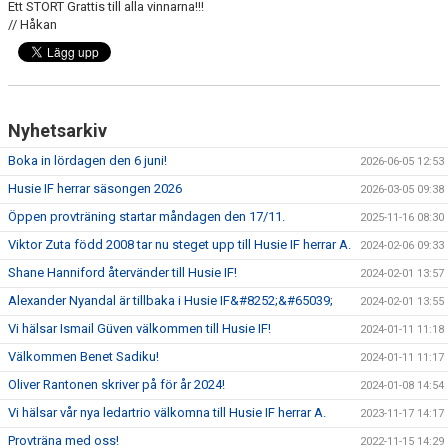
Ett STORT Grattis till alla vinnarna!!!
// Håkan
Nyhetsarkiv
Boka in lördagen den 6 juni!
2026-06-05 12:53
Husie IF herrar säsongen 2026
2026-03-05 09:38
Öppen provträning startar måndagen den 17/11.
2025-11-16 08:30
Viktor Zuta född 2008 tar nu steget upp till Husie IF herrar A.
2024-02-06 09:33
Shane Hanniford återvänder till Husie IF!
2024-02-01 13:57
Alexander Nyandal är tillbaka i Husie IF&#8252;&#65039;
2024-02-01 13:55
Vi hälsar Ismail Güven välkommen till Husie IF!
2024-01-11 11:18
Välkommen Benet Sadiku!
2024-01-11 11:17
Oliver Rantonen skriver på för år 2024!
2024-01-08 14:54
Vi hälsar vår nya ledartrio välkomna till Husie IF herrar A.
2023-11-17 14:17
Provträna med oss!
2022-11-15 14:29