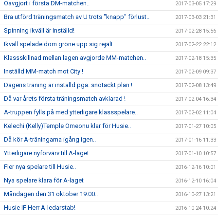
Oavgjort i första DM-matchen..
2017-03-05 17:29
Bra utförd träningsmatch av U trots "knapp" förlust..
2017-03-03 21:31
Spinning ikväll är inställd!
2017-02-28 15:56
Ikväll spelade dom gröne upp sig rejält..
2017-02-22 22:12
Klassskillnad mellan lagen avgjorde MM-matchen..
2017-02-18 15:35
Inställd MM-match mot City !
2017-02-09 09:37
Dagens träning är inställd pga. snötäckt plan !
2017-02-08 13:49
Då var årets första träningsmatch avklarad !
2017-02-04 16:34
A-truppen fylls på med ytterligare klassspelare..
2017-02-02 11:04
Kelechi (Kelly)Temple Omeonu klar för Husie..
2017-01-27 10:05
Då kör A-träningarna igång igen..
2017-01-16 11:33
Ytterligare nyförvärv till A-laget
2017-01-10 10:57
Fler nya spelare till Husie..
2016-12-16 10:01
Nya spelare klara för A-laget
2016-12-10 16:04
Måndagen den 31 oktober 19.00..
2016-10-27 13:21
Husie IF Herr A-ledarstab!
2016-10-24 10:24