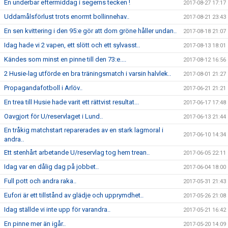
En underbar eftermiddag i segerns tecken !
2017-08-27 17:17
Uddamålsförlust trots enormt bollinnehav..
2017-08-21 23:43
En sen kvittering i den 95:e gör att dom gröne håller undan..
2017-08-18 21:07
Idag hade vi 2 vapen, ett slött och ett sylvasst..
2017-08-13 18:01
Kändes som minst en pinne till den 73:e....
2017-08-12 16:56
2 Husie-lag utförde en bra träningsmatch i varsin halvlek..
2017-08-01 21:27
Propagandafotboll i Arlöv..
2017-06-21 21:21
En trea till Husie hade varit ett rättvist resultat...
2017-06-17 17:48
Oavgjort för U/reservlaget i Lund..
2017-06-13 21:44
En tråkig matchstart reparerades av en stark lagmoral i
2017-06-10 14:34
andra..
Ett stenhårt arbetande U/reservlag tog hem trean..
2017-06-05 22:11
Idag var en dålig dag på jobbet..
2017-06-04 18:00
Full pott och andra raka..
2017-05-31 21:43
Eufori är ett tillstånd av glädje och upprymdhet..
2017-05-26 21:08
Idag ställde vi inte upp för varandra..
2017-05-21 16:42
En pinne mer än igår..
2017-05-20 14:09