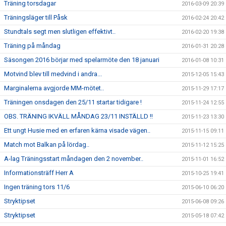
Träning torsdagar
2016-03-09 20:39
Träningsläger till Påsk
2016-02-24 20:42
Stundtals segt men slutligen effektivt..
2016-02-20 19:38
Träning på måndag
2016-01-31 20:28
Säsongen 2016 börjar med spelarmöte den 18 januari
2016-01-08 10:31
Motvind blev till medvind i andra...
2015-12-05 15:43
Marginalerna avgjorde MM-mötet..
2015-11-29 17:17
Träningen onsdagen den 25/11 startar tidigare !
2015-11-24 12:55
OBS. TRÄNING IKVÄLL MÅNDAG 23/11 INSTÄLLD !!
2015-11-23 13:30
Ett ungt Husie med en erfaren kärna visade vägen..
2015-11-15 09:11
Match mot Balkan på lördag..
2015-11-12 15:25
A-lag Träningsstart måndagen den 2 november..
2015-11-01 16:52
Informationsträff Herr A
2015-10-25 19:41
Ingen träning tors 11/6
2015-06-10 06:20
Stryktipset
2015-06-08 09:26
Stryktipset
2015-05-18 07:42