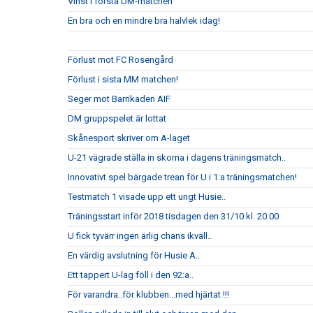
Vinst i första DM-matchen
En bra och en mindre bra halvlek idag!
Förlust mot FC Rosengård
Förlust i sista MM matchen!
Seger mot Barrikaden AIF
DM gruppspelet är lottat
Skånesport skriver om A-laget
U-21 vägrade ställa in skorna i dagens träningsmatch..
Innovativt spel bärgade trean för U i 1:a träningsmatchen!
Testmatch 1 visade upp ett ungt Husie..
Träningsstart inför 2018 tisdagen den 31/10 kl. 20.00
U fick tyvärr ingen ärlig chans ikväll..
En värdig avslutning för Husie A..
Ett tappert U-lag föll i den 92:a..
För varandra..för klubben...med hjärtat !!!