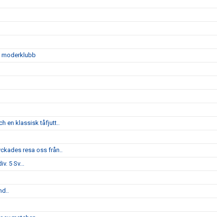
sin moderklubb
 en klassisk tåfjutt..
yckades resa oss från..
v. 5 Sv...
nd..