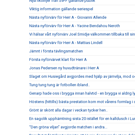
Nya riktlinjer från SvFF gällande publik
Viktig information gällande seriespel
Nästa nyförvärv för Herr A - Giovanni Allende
Nästa nyförvärv för Herr A - Yacine Bendahou Neroth
Vi hälsar vårt nyförvärv Joel Smidje välkommen tillbaka till 
Nästa nyförvärv för Herr A - Mattias Lindell
Jämnt i första tävlingsmatchen
Första nyförvärvet klart för Herr A
Jonas Pedersen ny huvudtränare i Herr A
Slaget om Husiegård avgjordes med hjälp av järnvilja, mod och
Tung tung tung är fotbollen ibland..
Genarp hade oss i brygga innan halvtid - en brygga vi aldrig l
Höstens (hittills) bästa prestation kom mot vårens formlag i di
Grönt är skönt alla dagar i veckan tycker hen..
En sagolik upphämtning sista 20 istället för en kalldusch i Lu
“Den gröna viljan” avgjorde matchen i andra...