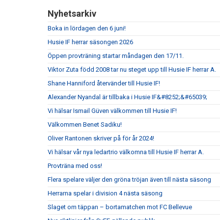
Nyhetsarkiv
Boka in lördagen den 6 juni!
Husie IF herrar säsongen 2026
Öppen provträning startar måndagen den 17/11.
Viktor Zuta född 2008 tar nu steget upp till Husie IF herrar A.
Shane Hanniford återvänder till Husie IF!
Alexander Nyandal är tillbaka i Husie IF&#8252;&#65039;
Vi hälsar Ismail Güven välkommen till Husie IF!
Välkommen Benet Sadiku!
Oliver Rantonen skriver på för år 2024!
Vi hälsar vår nya ledartrio välkomna till Husie IF herrar A.
Provträna med oss!
Flera spelare väljer den gröna tröjan även till nästa säsong
Herrarna spelar i division 4 nästa säsong
Slaget om täppan – bortamatchen mot FC Bellevue