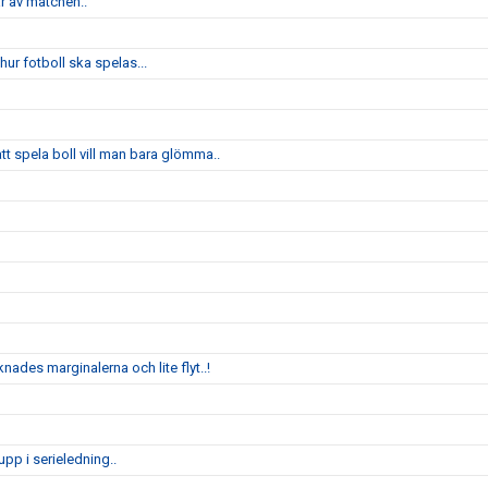
ar av matchen..
ur fotboll ska spelas...
 spela boll vill man bara glömma..
nades marginalerna och lite flyt..!
pp i serieledning..