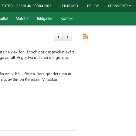
FOTBOLLSSKOLAN FÖDDA 2022
LEDARINFO
POLICY
SPONSORER
ultat
Matcher
Bildgalleri
Kontakt
<
>
sta halvlek för i år och gör det mycket svårt
ga anfall. Vi gör två mål och det görs av
vån om vi höll i första. Bara gör det dem är
rs ut av Simon Keredzin. Vi tackar