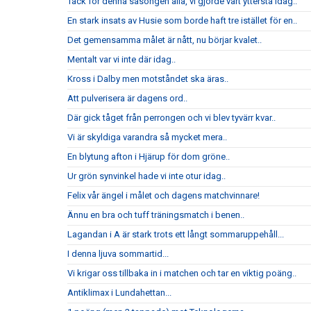
Tack för denna säsongen alla, vi gjorde vårt yttersta idag..
En stark insats av Husie som borde haft tre istället för en..
Det gemensamma målet är nått, nu börjar kvalet..
Mentalt var vi inte där idag..
Kross i Dalby men motståndet ska äras..
Att pulverisera är dagens ord..
Där gick tåget från perrongen och vi blev tyvärr kvar..
Vi är skyldiga varandra så mycket mera..
En blytung afton i Hjärup för dom gröne..
Ur grön synvinkel hade vi inte otur idag..
Felix vår ängel i målet och dagens matchvinnare!
Ännu en bra och tuff träningsmatch i benen..
Lagandan i A är stark trots ett långt sommaruppehåll...
I denna ljuva sommartid...
Vi krigar oss tillbaka in i matchen och tar en viktig poäng..
Antiklimax i Lundahettan...