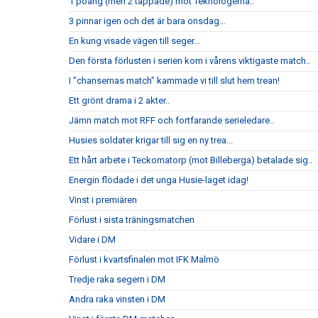
1 poäng (men 2 tappade) mot Teknologerna..
3 pinnar igen och det är bara onsdag...
En kung visade vägen till seger...
Den första förlusten i serien kom i vårens viktigaste match..
I ”chansernas match” kammade vi till slut hem trean!
Ett grönt drama i 2 akter..
Jämn match mot RFF och fortfarande serieledare..
Husies soldater krigar till sig en ny trea...
Ett hårt arbete i Teckomatorp (mot Billeberga) betalade sig..
Energin flödade i det unga Husie-laget idag!
Vinst i premiären
Förlust i sista träningsmatchen
Vidare i DM
Förlust i kvartsfinalen mot IFK Malmö
Tredje raka segern i DM
Andra raka vinsten i DM