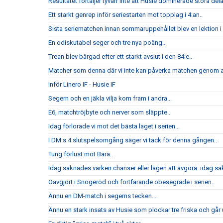
Resultatet förtäljer tyvärr inte att Husie dominerade stora del
Ett starkt genrep inför seriestarten mot topplag i 4:an..
Sista seriematchen innan sommaruppehållet blev en lektion i h
En odiskutabel seger och tre nya poäng..
Trean blev bärgad efter ett starkt avslut i den 84:e..
Matcher som denna där vi inte kan påverka matchen genom att
Inför Linero IF - Husie IF
Segern och en jäkla vilja kom fram i andra...
E6, matchtröjbyte och nerver som släppte..
Idag förlorade vi mot det bästa laget i serien...
I DM:s 4 slutspelsomgång säger vi tack för denna gången..
Tung förlust mot Bara..
Idag saknades varken chanser eller lägen att avgöra..idag sak
Oavgjort i Snogeröd och fortfarande obesegrade i serien..
Ännu en DM-match i segerns tecken...
Ännu en stark insats av Husie som plockar tre friska och går u