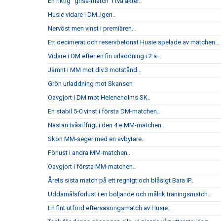
En riktig ”grisa-match” i två akter..
Husie vidare i DM..igen..
Nervöst men vinst i premiären...
Ett decimerat och reservbetonat Husie spelade av matchen...
Vidare i DM efter en fin urladdning i 2:a...
Jämnt i MM mot div.3 motstånd...
Grön urladdning mot Skansen
Oavgjort i DM mot Heleneholms SK..
En stabil 5-0 vinst i första DM-matchen..
Nästan tvåsiffrigt i den 4:e MM-matchen..
Skön MM-seger med en avbytare..
Förlust i andra MM-matchen..
Oavgjort i första MM-matchen..
Årets sista match på ett regnigt och blåsigt Bara IP..
Uddamålsförlust i en böljande och målrik träningsmatch..
En fint utförd eftersäsongsmatch av Husie..