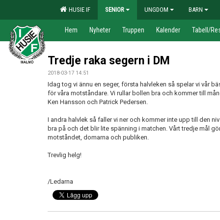
HUSIE IF
SENIOR
UNGDOM
BARN
Hem
Nyheter
Truppen
Kalender
Tabell/Res
Tredje raka segern i DM
2018-03-17 14:51
Idag tog vi ännu en seger, första halvleken så spelar vi vår bä
för våra motståndare. Vi rullar bollen bra och kommer till mån
Ken Hansson och Patrick Pedersen.
I andra halvlek så faller vi ner och kommer inte upp till den ni
bra på och det blir lite spänning i matchen. Vårt tredje mål gö
motståndet, domarna och publiken.
Trevlig helg!
/Ledarna