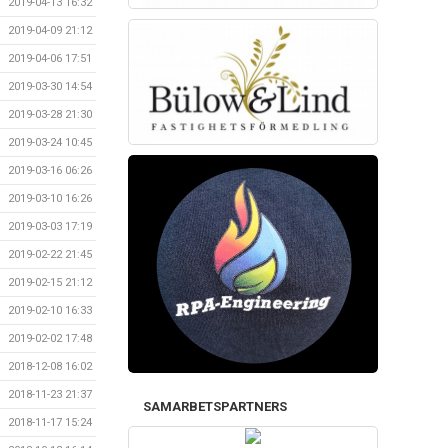
2019-04-13 16:32
2019-04-09 21:12
2019-04-06 17:51
2019-03-30 14:54
2019-03-28 21:30
2019-03-24 10:45
2019-03-16 06:26
2019-03-10 16:26
2019-03-03 17:19
2019-02-22 21:45
2019-02-15 21:12
2019-02-10 16:33
2019-02-02 17:48
2018-12-08 16:02
2018-11-23 21:37
SAMARBETSPARTNERS
2018-11-17 15:24