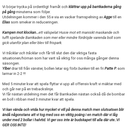
Vi börjar trycka på ordentligt framåt och
klättrar upp på barrikaderna gång
på gång
minuterna som följer.
Utdelningen kommer i den 55:e via en vacker framspelning av
Agge
till en
Elias
som smeker in reduceringen.
Kampen mot klockan...
ett välspelat Husie mot ett maniskt maskande och
tufft spelande Barrikaden som mer eller mindre fördröjde varenda boll som
gick utanför plan eller blev till frispark.
Vi tråcklar och tråcklar
och får till slut den där viktiga fasta
situationen/hörnan som har varit så viktig för oss många gånger denna
säsongen.
Ylber
drar till från vänster, bollen letar sig förbi
bunken
till en fri
Patte
P.
som
larmar in 2-2 !!!
Med 5 minuter kvar att spela flyttar vi upp all offensiv kraft vi mäktar med
och går ner på en trebackslinje.
Vi får nästan utdelning men det får Barrikaden nästan också då de bombar
en boll i ribban med 3 minuter kvar att spela.
Vi kan vända och vrida hur mycket vi vill på denna match men slutsatsen blir
ändå någonstans att vi tog med oss en viktig poäng i en match där vi låg
under med 2 bollar i halvtid. Vi ger oss inte är budskapet till alla där ute..VI
GER OSS INTE!