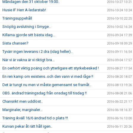
Måndagen den 31 oktober 19.00..
2016-10-27 13:21
Husie IF Herr A-ledarstab!
2016-10-24 10:24
Träningsuppehåll
2016-10-10 22:25
Snöplig avslutning i Smyge..
2016-10-02 16:24
Killarna gjorde sitt bästa idag...
2016-09-24 17:39
Sista chansen?
2016-09-18 09:29
Tyvärr ingen leverans i 2:dra (idag heller)..
2016-09-11 16:54
När vi är vakna är vi riktigt bra...
2016-09-04 17:57
En oerhört viktig poäng och ytterligare ett styrkebesked !
2016-08-27 17:54
En ren kamp om existens..och den vann vi med råge !!
2016-08-20 18:07
Det är tungt nu men vi måste gemensamt se framåt..
2016-08-13 19:26
OBS. ändrad träningsdag från onsdag till tisdag !!
2016-08-08 21:06
Chansrikt men uddlöst..
2016-06-22 21:17
Marginaler, marginaler...
2016-06-18 16:37
Träning ikväll 16/6 ändrad tid o plats !!!
2016-06-16 13:00
Kurvan pekar åt rätt håll igen..
2016-06-11 20:26