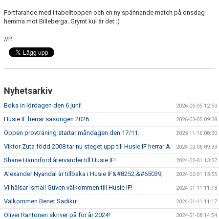
Fortfarande med i tabelltoppen och en ny spännande match på onsdag
hemma mot Billeberga..Grymt kul är det :)
//P.
Nyhetsarkiv
Boka in lördagen den 6 juni!
2026-06-05 12:53
Husie IF herrar säsongen 2026
2026-03-05 09:38
Öppen provträning startar måndagen den 17/11.
2025-11-16 08:30
Viktor Zuta född 2008 tar nu steget upp till Husie IF herrar A.
2024-02-06 09:33
Shane Hanniford återvänder till Husie IF!
2024-02-01 13:57
Alexander Nyandal är tillbaka i Husie IF&#8252;&#65039;
2024-02-01 13:55
Vi hälsar Ismail Güven välkommen till Husie IF!
2024-01-11 11:18
Välkommen Benet Sadiku!
2024-01-11 11:17
Oliver Rantonen skriver på för år 2024!
2024-01-08 14:54