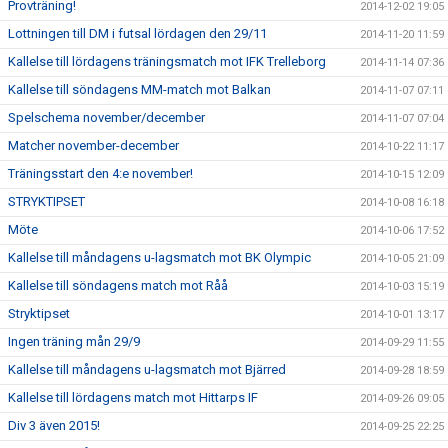
Provträning!
2014-12-02 19:05
Lottningen till DM i futsal lördagen den 29/11
2014-11-20 11:59
Kallelse till lördagens träningsmatch mot IFK Trelleborg
2014-11-14 07:36
Kallelse till söndagens MM-match mot Balkan
2014-11-07 07:11
Spelschema november/december
2014-11-07 07:04
Matcher november-december
2014-10-22 11:17
Träningsstart den 4:e november!
2014-10-15 12:09
STRYKTIPSET
2014-10-08 16:18
Möte
2014-10-06 17:52
Kallelse till måndagens u-lagsmatch mot BK Olympic
2014-10-05 21:09
Kallelse till söndagens match mot Råå
2014-10-03 15:19
Stryktipset
2014-10-01 13:17
Ingen träning mån 29/9
2014-09-29 11:55
Kallelse till måndagens u-lagsmatch mot Bjärred
2014-09-28 18:59
Kallelse till lördagens match mot Hittarps IF
2014-09-26 09:05
Div 3 även 2015!
2014-09-25 22:25