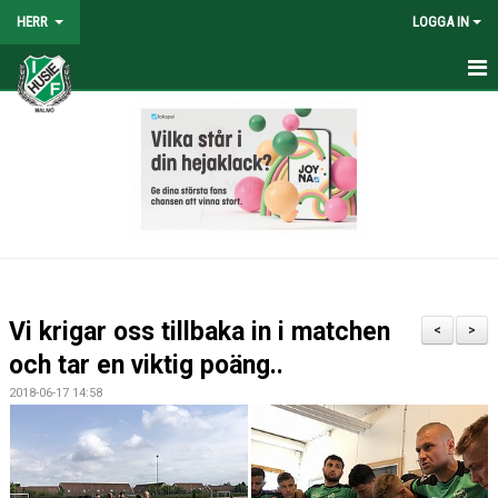
HERR
LOGGA IN
HEM
NYHETER
TRUPPEN
KALENDER
TABELL/RESULTAT
Vi krigar oss tillbaka in i matchen
<
>
MATCHER
och tar en viktig poäng..
2018-06-17 14:58
BILDGALLERI
KONTAKT