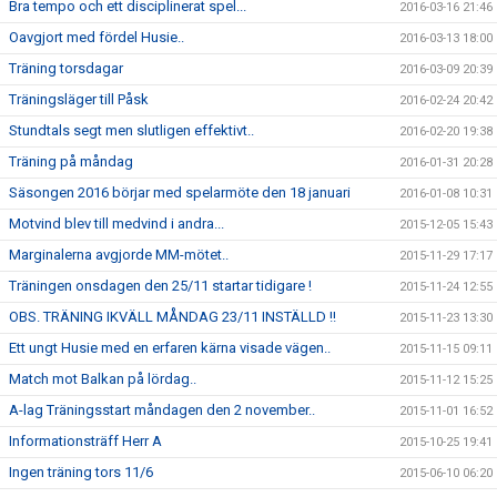
Bra tempo och ett disciplinerat spel...
2016-03-16 21:46
Oavgjort med fördel Husie..
2016-03-13 18:00
Träning torsdagar
2016-03-09 20:39
Träningsläger till Påsk
2016-02-24 20:42
Stundtals segt men slutligen effektivt..
2016-02-20 19:38
Träning på måndag
2016-01-31 20:28
Säsongen 2016 börjar med spelarmöte den 18 januari
2016-01-08 10:31
Motvind blev till medvind i andra...
2015-12-05 15:43
Marginalerna avgjorde MM-mötet..
2015-11-29 17:17
Träningen onsdagen den 25/11 startar tidigare !
2015-11-24 12:55
OBS. TRÄNING IKVÄLL MÅNDAG 23/11 INSTÄLLD !!
2015-11-23 13:30
Ett ungt Husie med en erfaren kärna visade vägen..
2015-11-15 09:11
Match mot Balkan på lördag..
2015-11-12 15:25
A-lag Träningsstart måndagen den 2 november..
2015-11-01 16:52
Informationsträff Herr A
2015-10-25 19:41
Ingen träning tors 11/6
2015-06-10 06:20