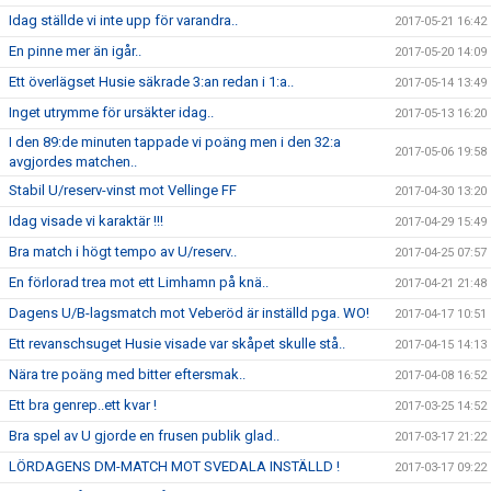
Idag ställde vi inte upp för varandra..
2017-05-21 16:42
En pinne mer än igår..
2017-05-20 14:09
Ett överlägset Husie säkrade 3:an redan i 1:a..
2017-05-14 13:49
Inget utrymme för ursäkter idag..
2017-05-13 16:20
I den 89:de minuten tappade vi poäng men i den 32:a
2017-05-06 19:58
avgjordes matchen..
Stabil U/reserv-vinst mot Vellinge FF
2017-04-30 13:20
Idag visade vi karaktär !!!
2017-04-29 15:49
Bra match i högt tempo av U/reserv..
2017-04-25 07:57
En förlorad trea mot ett Limhamn på knä..
2017-04-21 21:48
Dagens U/B-lagsmatch mot Veberöd är inställd pga. WO!
2017-04-17 10:51
Ett revanschsuget Husie visade var skåpet skulle stå..
2017-04-15 14:13
Nära tre poäng med bitter eftersmak..
2017-04-08 16:52
Ett bra genrep..ett kvar !
2017-03-25 14:52
Bra spel av U gjorde en frusen publik glad..
2017-03-17 21:22
LÖRDAGENS DM-MATCH MOT SVEDALA INSTÄLLD !
2017-03-17 09:22