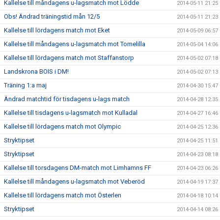
Kallelse till måndagens u-lagsmatch mot Lödde
2014-05-11 21:25
Obs! Ändrad träningstid mån 12/5
2014-05-11 21:23
Kallelse till lördagens match mot Eket
2014-05-09 06:57
Kallelse till måndagens u-lagsmatch mot Tomelilla
2014-05-04 14:06
Kallelse till lördagens match mot Staffanstorp
2014-05-02 07:18
Landskrona BOIS i DM!
2014-05-02 07:13
Träning 1:a maj
2014-04-30 15:47
Ändrad matchtid för tisdagens u-lags match
2014-04-28 12:35
Kallelse till tisdagens u-lagsmatch mot Kulladal
2014-04-27 16:46
Kallelse till lördagens match mot Olympic
2014-04-25 12:36
Stryktipset
2014-04-25 11:51
Stryktipset
2014-04-23 08:18
Kallelse till torsdagens DM-match mot Limhamns FF
2014-04-23 06:26
Kallelse till måndagens u-lagsmatch mot Veberöd
2014-04-19 17:37
Kallelse till lördagens match mot Österlen
2014-04-18 10:14
Stryktipset
2014-04-14 08:26