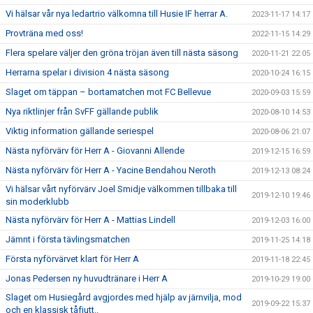
Vi hälsar vår nya ledartrio välkomna till Husie IF herrar A.
2023-11-17 14:17
Provträna med oss!
2022-11-15 14:29
Flera spelare väljer den gröna tröjan även till nästa säsong
2020-11-21 22:05
Herrarna spelar i division 4 nästa säsong
2020-10-24 16:15
Slaget om täppan – bortamatchen mot FC Bellevue
2020-09-03 15:59
Nya riktlinjer från SvFF gällande publik
2020-08-10 14:53
Viktig information gällande seriespel
2020-08-06 21:07
Nästa nyförvärv för Herr A - Giovanni Allende
2019-12-15 16:59
Nästa nyförvärv för Herr A - Yacine Bendahou Neroth
2019-12-13 08:24
Vi hälsar vårt nyförvärv Joel Smidje välkommen tillbaka till
2019-12-10 19:46
sin moderklubb
Nästa nyförvärv för Herr A - Mattias Lindell
2019-12-03 16:00
Jämnt i första tävlingsmatchen
2019-11-25 14:18
Första nyförvärvet klart för Herr A
2019-11-18 22:45
Jonas Pedersen ny huvudtränare i Herr A
2019-10-29 19:00
Slaget om Husiegård avgjordes med hjälp av järnvilja, mod
2019-09-22 15:37
och en klassisk tåfjutt..