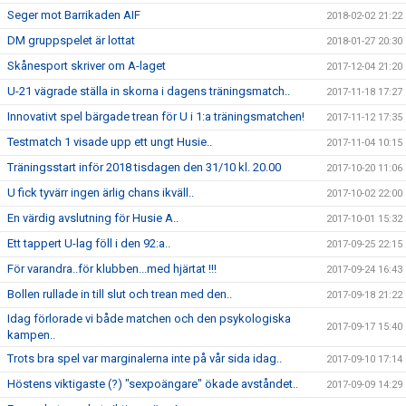
Seger mot Barrikaden AIF
2018-02-02 21:22
DM gruppspelet är lottat
2018-01-27 20:30
Skånesport skriver om A-laget
2017-12-04 21:20
U-21 vägrade ställa in skorna i dagens träningsmatch..
2017-11-18 17:27
Innovativt spel bärgade trean för U i 1:a träningsmatchen!
2017-11-12 17:35
Testmatch 1 visade upp ett ungt Husie..
2017-11-04 10:15
Träningsstart inför 2018 tisdagen den 31/10 kl. 20.00
2017-10-20 11:06
U fick tyvärr ingen ärlig chans ikväll..
2017-10-02 22:00
En värdig avslutning för Husie A..
2017-10-01 15:32
Ett tappert U-lag föll i den 92:a..
2017-09-25 22:15
För varandra..för klubben...med hjärtat !!!
2017-09-24 16:43
Bollen rullade in till slut och trean med den..
2017-09-18 21:22
Idag förlorade vi både matchen och den psykologiska
2017-09-17 15:40
kampen..
Trots bra spel var marginalerna inte på vår sida idag..
2017-09-10 17:14
Höstens viktigaste (?) "sexpoängare" ökade avståndet..
2017-09-09 14:29