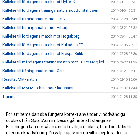
Kallelse till lördagens match mot Hyllie IK
2014-04-11 06:34
Kallelse till lördagens träningsmatch mot Borstahusen
2014-04-04 06:51
Kallelse till träningsmatch mot LB07
2014-03-28 06:49
Kallelse till träningsmatch mot Hittarp
2014-03-21 06:32
Kallelse till lördagens match mot Högaborg
2014-03-14 06:47
Kallelse till lördagens match mot Kulladals FF
2014-03-06 23:17
Kallelse till lördagens match mot Prespa Birlik
2014-02-28 06:36
Kallelse till måndagens träningsmatch mot FC Rosengård
2014-02-22 11:35
Kallelse till träningsmatch mot Oxie
2014-02-21 04:41
Resultat MM-match
2014-02-10 10:00
Kallelse till MM-Matchen mot Klagshamn
2014-02-07 12:43
Träning
2014-01-28 11:35
Internmatch
2014-01-24 15:53
Lördagsträningen är inställd
För att hemsidan ska fungera korrekt använder vi nödvändiga
2014-01-17 20:19
cookies från SportAdmin. Dessa går inte att stänga av.
2014-01-14 14:02
Föreningen kan också använda frivilliga cookies, t.ex. för statistik
eller marknadsföring. Du väljer själv om du vill acceptera dessa.