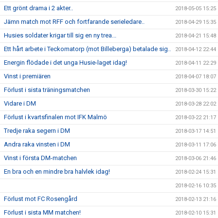
Ett grönt drama i 2 akter..
2018-05-05 15:25
Jämn match mot RFF och fortfarande serieledare..
2018-04-29 15:35
Husies soldater krigar till sig en ny trea...
2018-04-21 15:48
Ett hårt arbete i Teckomatorp (mot Billeberga) betalade sig..
2018-04-12 22:44
Energin flödade i det unga Husie-laget idag!
2018-04-11 22:29
Vinst i premiären
2018-04-07 18:07
Förlust i sista träningsmatchen
2018-03-30 15:22
Vidare i DM
2018-03-28 22:02
Förlust i kvartsfinalen mot IFK Malmö
2018-03-22 21:17
Tredje raka segern i DM
2018-03-17 14:51
Andra raka vinsten i DM
2018-03-11 17:06
Vinst i första DM-matchen
2018-03-06 21:46
En bra och en mindre bra halvlek idag!
2018-02-24 15:31
2018-02-16 10:35
Förlust mot FC Rosengård
2018-02-13 21:16
Förlust i sista MM matchen!
2018-02-10 15:31