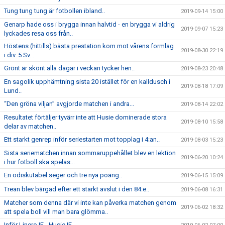
Tung tung tung är fotbollen ibland..
2019-09-14 15:00
Genarp hade oss i brygga innan halvtid - en brygga vi aldrig
2019-09-07 15:23
lyckades resa oss från..
Höstens (hittills) bästa prestation kom mot vårens formlag
2019-08-30 22:19
i div. 5 Sv...
Grönt är skönt alla dagar i veckan tycker hen..
2019-08-23 20:48
En sagolik upphämtning sista 20 istället för en kalldusch i
2019-08-18 17:09
Lund..
“Den gröna viljan” avgjorde matchen i andra...
2019-08-14 22:02
Resultatet förtäljer tyvärr inte att Husie dominerade stora
2019-08-10 15:58
delar av matchen..
Ett starkt genrep inför seriestarten mot topplag i 4:an..
2019-08-03 15:23
Sista seriematchen innan sommaruppehållet blev en lektion
2019-06-20 10:24
i hur fotboll ska spelas...
En odiskutabel seger och tre nya poäng..
2019-06-15 15:09
Trean blev bärgad efter ett starkt avslut i den 84:e..
2019-06-08 16:31
Matcher som denna där vi inte kan påverka matchen genom
2019-06-02 18:32
att spela boll vill man bara glömma..
Inför Linero IF - Husie IF