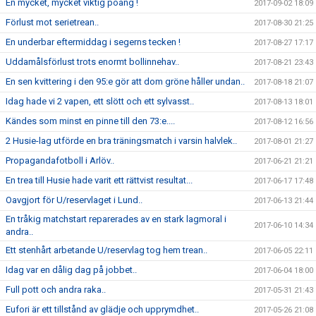
En mycket, mycket viktig poäng !
2017-09-02 18:09
Förlust mot serietrean..
2017-08-30 21:25
En underbar eftermiddag i segerns tecken !
2017-08-27 17:17
Uddamålsförlust trots enormt bollinnehav..
2017-08-21 23:43
En sen kvittering i den 95:e gör att dom gröne håller undan..
2017-08-18 21:07
Idag hade vi 2 vapen, ett slött och ett sylvasst..
2017-08-13 18:01
Kändes som minst en pinne till den 73:e....
2017-08-12 16:56
2 Husie-lag utförde en bra träningsmatch i varsin halvlek..
2017-08-01 21:27
Propagandafotboll i Arlöv..
2017-06-21 21:21
En trea till Husie hade varit ett rättvist resultat...
2017-06-17 17:48
Oavgjort för U/reservlaget i Lund..
2017-06-13 21:44
En tråkig matchstart reparerades av en stark lagmoral i
2017-06-10 14:34
andra..
Ett stenhårt arbetande U/reservlag tog hem trean..
2017-06-05 22:11
Idag var en dålig dag på jobbet..
2017-06-04 18:00
Full pott och andra raka..
2017-05-31 21:43
Eufori är ett tillstånd av glädje och upprymdhet..
2017-05-26 21:08