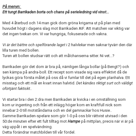
På menyn:
Ett tungt Barrikaden borta och chans på serieledning vid vinst...
Med 4 återbud och 14 man gick dom gröna krigarna ut på plan med
huvudet högt i dagens slag mot Barrikaden AIF. Att matchen var viktig var
det ingen tvekan om. Vi var hungriga, fokuserade och vakna.
Vi är det bättre och spelförande laget i 2 halvlekar
men saknar tyvärr den där
lilla turen med bollen.
Turen att bollen studsar rätt och att målchanserna sitter. Ni vet...?
Barrikaden gör det dom är bra på, nämligen långa bollar (på Bengt?) och
sen kämpa på andra-boll. Ett recept som visade sig vara effektivt då de
lyckas göra första målet på oss då vi fumlar till det på egen planhalva. Ett
misstag och ett mål en kvart innan halvtid.
Det kändes riktigt surt och väldigt
oförtjänt faktiskt..
Vi startar bra i den 2:dra men Barrikaden är kvicka i en omställning som
kom ur ingenting och från ett inlägg höger kom en kraftfull nick som
innebar 2-0 till motståndarna och en del
gamnackar
hos Husie..
Samme Barrikaden-spelare som gör 1-0 på oss blir rättvist utvisad i den
50:de minuten efter ett fult tilltag mot
Hampe
på mittplan, precis när vi är på
väg uppåt i en spelvändning.
Detta förändrar matchbilden till vår fördel.