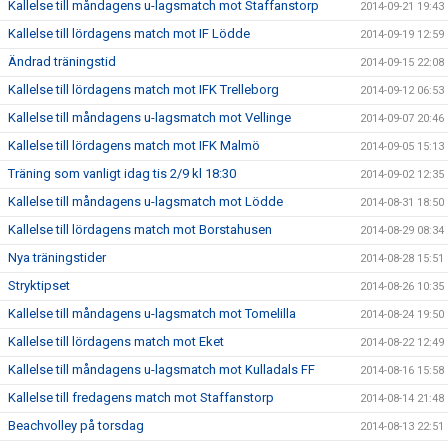
Kallelse till måndagens u-lagsmatch mot Staffanstorp
2014-09-21 19:43
Kallelse till lördagens match mot IF Lödde
2014-09-19 12:59
Ändrad träningstid
2014-09-15 22:08
Kallelse till lördagens match mot IFK Trelleborg
2014-09-12 06:53
Kallelse till måndagens u-lagsmatch mot Vellinge
2014-09-07 20:46
Kallelse till lördagens match mot IFK Malmö
2014-09-05 15:13
Träning som vanligt idag tis 2/9 kl 18:30
2014-09-02 12:35
Kallelse till måndagens u-lagsmatch mot Lödde
2014-08-31 18:50
Kallelse till lördagens match mot Borstahusen
2014-08-29 08:34
Nya träningstider
2014-08-28 15:51
Stryktipset
2014-08-26 10:35
Kallelse till måndagens u-lagsmatch mot Tomelilla
2014-08-24 19:50
Kallelse till lördagens match mot Eket
2014-08-22 12:49
Kallelse till måndagens u-lagsmatch mot Kulladals FF
2014-08-16 15:58
Kallelse till fredagens match mot Staffanstorp
2014-08-14 21:48
Beachvolley på torsdag
2014-08-13 22:51