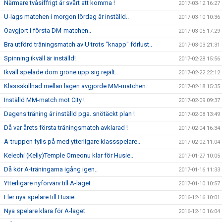
Närmare tvåsiffrigt är svårt att komma !
2017-03-12 16:27
U-lags matchen i morgon lördag är inställd..
2017-03-10 10:36
Oavgjort i första DM-matchen..
2017-03-05 17:29
Bra utförd träningsmatch av U trots "knapp" förlust..
2017-03-03 21:31
Spinning ikväll är inställd!
2017-02-28 15:56
Ikväll spelade dom gröne upp sig rejält..
2017-02-22 22:12
Klassskillnad mellan lagen avgjorde MM-matchen..
2017-02-18 15:35
Inställd MM-match mot City !
2017-02-09 09:37
Dagens träning är inställd pga. snötäckt plan !
2017-02-08 13:49
Då var årets första träningsmatch avklarad !
2017-02-04 16:34
A-truppen fylls på med ytterligare klassspelare..
2017-02-02 11:04
Kelechi (Kelly)Temple Omeonu klar för Husie..
2017-01-27 10:05
Då kör A-träningarna igång igen..
2017-01-16 11:33
Ytterligare nyförvärv till A-laget
2017-01-10 10:57
Fler nya spelare till Husie..
2016-12-16 10:01
Nya spelare klara för A-laget
2016-12-10 16:04