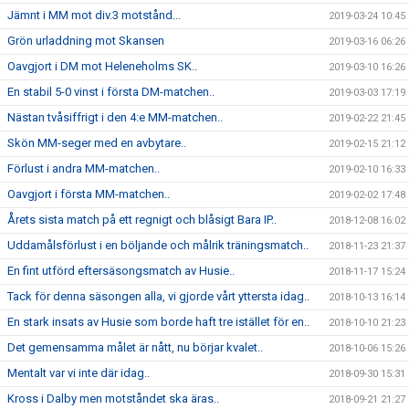
Jämnt i MM mot div.3 motstånd...
2019-03-24 10:45
Grön urladdning mot Skansen
2019-03-16 06:26
Oavgjort i DM mot Heleneholms SK..
2019-03-10 16:26
En stabil 5-0 vinst i första DM-matchen..
2019-03-03 17:19
Nästan tvåsiffrigt i den 4:e MM-matchen..
2019-02-22 21:45
Skön MM-seger med en avbytare..
2019-02-15 21:12
Förlust i andra MM-matchen..
2019-02-10 16:33
Oavgjort i första MM-matchen..
2019-02-02 17:48
Årets sista match på ett regnigt och blåsigt Bara IP..
2018-12-08 16:02
Uddamålsförlust i en böljande och målrik träningsmatch..
2018-11-23 21:37
En fint utförd eftersäsongsmatch av Husie..
2018-11-17 15:24
Tack för denna säsongen alla, vi gjorde vårt yttersta idag..
2018-10-13 16:14
En stark insats av Husie som borde haft tre istället för en..
2018-10-10 21:23
Det gemensamma målet är nått, nu börjar kvalet..
2018-10-06 15:26
Mentalt var vi inte där idag..
2018-09-30 15:31
Kross i Dalby men motståndet ska äras..
2018-09-21 21:27