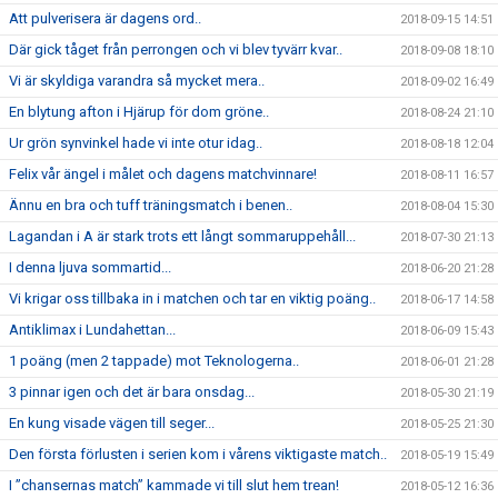
Att pulverisera är dagens ord..
2018-09-15 14:51
Där gick tåget från perrongen och vi blev tyvärr kvar..
2018-09-08 18:10
Vi är skyldiga varandra så mycket mera..
2018-09-02 16:49
En blytung afton i Hjärup för dom gröne..
2018-08-24 21:10
Ur grön synvinkel hade vi inte otur idag..
2018-08-18 12:04
Felix vår ängel i målet och dagens matchvinnare!
2018-08-11 16:57
Ännu en bra och tuff träningsmatch i benen..
2018-08-04 15:30
Lagandan i A är stark trots ett långt sommaruppehåll...
2018-07-30 21:13
I denna ljuva sommartid...
2018-06-20 21:28
Vi krigar oss tillbaka in i matchen och tar en viktig poäng..
2018-06-17 14:58
Antiklimax i Lundahettan...
2018-06-09 15:43
1 poäng (men 2 tappade) mot Teknologerna..
2018-06-01 21:28
3 pinnar igen och det är bara onsdag...
2018-05-30 21:19
En kung visade vägen till seger...
2018-05-25 21:30
Den första förlusten i serien kom i vårens viktigaste match..
2018-05-19 15:49
I ”chansernas match” kammade vi till slut hem trean!
2018-05-12 16:36