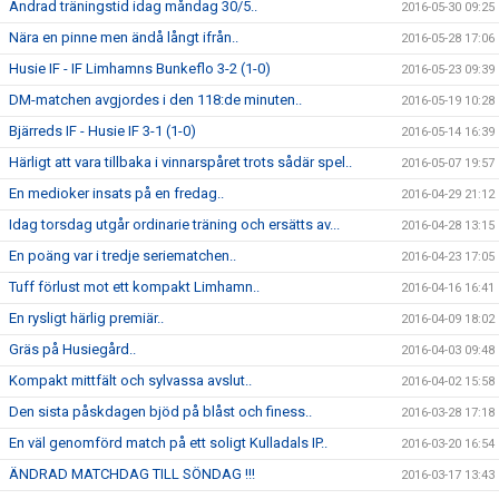
Ändrad träningstid idag måndag 30/5..
2016-05-30 09:25
Nära en pinne men ändå långt ifrån..
2016-05-28 17:06
Husie IF - IF Limhamns Bunkeflo 3-2 (1-0)
2016-05-23 09:39
DM-matchen avgjordes i den 118:de minuten..
2016-05-19 10:28
Bjärreds IF - Husie IF 3-1 (1-0)
2016-05-14 16:39
Härligt att vara tillbaka i vinnarspåret trots sådär spel..
2016-05-07 19:57
En medioker insats på en fredag..
2016-04-29 21:12
Idag torsdag utgår ordinarie träning och ersätts av...
2016-04-28 13:15
En poäng var i tredje seriematchen..
2016-04-23 17:05
Tuff förlust mot ett kompakt Limhamn..
2016-04-16 16:41
En rysligt härlig premiär..
2016-04-09 18:02
Gräs på Husiegård..
2016-04-03 09:48
Kompakt mittfält och sylvassa avslut..
2016-04-02 15:58
Den sista påskdagen bjöd på blåst och finess..
2016-03-28 17:18
En väl genomförd match på ett soligt Kulladals IP..
2016-03-20 16:54
ÄNDRAD MATCHDAG TILL SÖNDAG !!!
2016-03-17 13:43