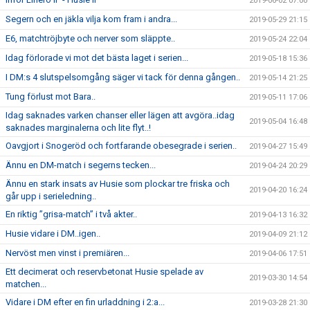
2019-06-02 07:00
Segern och en jäkla vilja kom fram i andra...
2019-05-29 21:15
E6, matchtröjbyte och nerver som släppte..
2019-05-24 22:04
Idag förlorade vi mot det bästa laget i serien...
2019-05-18 15:36
I DM:s 4 slutspelsomgång säger vi tack för denna gången..
2019-05-14 21:25
Tung förlust mot Bara..
2019-05-11 17:06
Idag saknades varken chanser eller lägen att avgöra..idag
2019-05-04 16:48
saknades marginalerna och lite flyt..!
Oavgjort i Snogeröd och fortfarande obesegrade i serien..
2019-04-27 15:49
Ännu en DM-match i segerns tecken...
2019-04-24 20:29
Ännu en stark insats av Husie som plockar tre friska och
2019-04-20 16:24
går upp i serieledning..
En riktig ”grisa-match” i två akter..
2019-04-13 16:32
Husie vidare i DM..igen..
2019-04-09 21:12
Nervöst men vinst i premiären...
2019-04-06 17:51
Ett decimerat och reservbetonat Husie spelade av
2019-03-30 14:54
matchen...
Vidare i DM efter en fin urladdning i 2:a...
2019-03-28 21:30