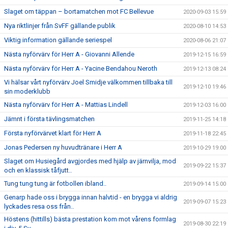
Slaget om täppan – bortamatchen mot FC Bellevue
2020-09-03 15:59
Nya riktlinjer från SvFF gällande publik
2020-08-10 14:53
Viktig information gällande seriespel
2020-08-06 21:07
Nästa nyförvärv för Herr A - Giovanni Allende
2019-12-15 16:59
Nästa nyförvärv för Herr A - Yacine Bendahou Neroth
2019-12-13 08:24
Vi hälsar vårt nyförvärv Joel Smidje välkommen tillbaka till
2019-12-10 19:46
sin moderklubb
Nästa nyförvärv för Herr A - Mattias Lindell
2019-12-03 16:00
Jämnt i första tävlingsmatchen
2019-11-25 14:18
Första nyförvärvet klart för Herr A
2019-11-18 22:45
Jonas Pedersen ny huvudtränare i Herr A
2019-10-29 19:00
Slaget om Husiegård avgjordes med hjälp av järnvilja, mod
2019-09-22 15:37
och en klassisk tåfjutt..
Tung tung tung är fotbollen ibland..
2019-09-14 15:00
Genarp hade oss i brygga innan halvtid - en brygga vi aldrig
2019-09-07 15:23
lyckades resa oss från..
Höstens (hittills) bästa prestation kom mot vårens formlag
2019-08-30 22:19