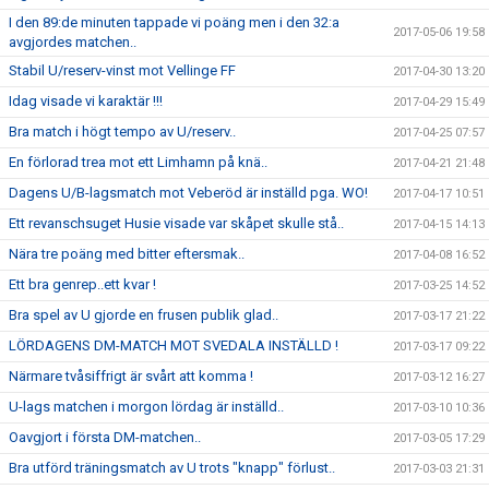
I den 89:de minuten tappade vi poäng men i den 32:a
2017-05-06 19:58
avgjordes matchen..
Stabil U/reserv-vinst mot Vellinge FF
2017-04-30 13:20
Idag visade vi karaktär !!!
2017-04-29 15:49
Bra match i högt tempo av U/reserv..
2017-04-25 07:57
En förlorad trea mot ett Limhamn på knä..
2017-04-21 21:48
Dagens U/B-lagsmatch mot Veberöd är inställd pga. WO!
2017-04-17 10:51
Ett revanschsuget Husie visade var skåpet skulle stå..
2017-04-15 14:13
Nära tre poäng med bitter eftersmak..
2017-04-08 16:52
Ett bra genrep..ett kvar !
2017-03-25 14:52
Bra spel av U gjorde en frusen publik glad..
2017-03-17 21:22
LÖRDAGENS DM-MATCH MOT SVEDALA INSTÄLLD !
2017-03-17 09:22
Närmare tvåsiffrigt är svårt att komma !
2017-03-12 16:27
U-lags matchen i morgon lördag är inställd..
2017-03-10 10:36
Oavgjort i första DM-matchen..
2017-03-05 17:29
Bra utförd träningsmatch av U trots "knapp" förlust..
2017-03-03 21:31