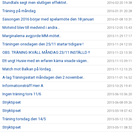
Stundtals segt men slutligen effektivt..
2016-02-20 19:38
Träning på måndag
2016-01-31 20:28
Säsongen 2016 börjar med spelarmöte den 18 januari
2016-01-08 10:31
Motvind blev till medvind i andra...
2015-12-05 15:43
Marginalerna avgjorde MM-mötet..
2015-11-29 17:17
Träningen onsdagen den 25/11 startar tidigare !
2015-11-24 12:55
OBS. TRÄNING IKVÄLL MÅNDAG 23/11 INSTÄLLD !!
2015-11-23 13:30
Ett ungt Husie med en erfaren kärna visade vägen..
2015-11-15 09:11
Match mot Balkan på lördag..
2015-11-12 15:25
A-lag Träningsstart måndagen den 2 november..
2015-11-01 16:52
Informationsträff Herr A
2015-10-25 19:41
Ingen träning tors 11/6
2015-06-10 06:20
Stryktipset
2015-06-08 09:26
Stryktipset
2015-05-18 07:42
Träning torsdag den 14/5
2015-05-12 13:26
Stryktipset
2015-05-11 08:32