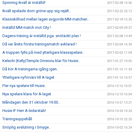
Spinning ikväll är inställd!
2017-02-28 15:56
Ikväll spelade dom gröne upp sig rejält..
2017-02-22 22:12
Klassskillnad mellan lagen avgjorde MM-matchen..
2017-02-18 15:35
Inställd MM-match mot City !
2017-02-09 09:37
Dagens träning är inställd pga. snötäckt plan !
2017-02-08 13:49
Då var årets första träningsmatch avklarad !
2017-02-04 16:34
A-truppen fylls på med ytterligare klassspelare..
2017-02-02 11:04
Kelechi (Kelly)Temple Omeonu klar för Husie..
2017-01-27 10:05
Då kör A-träningarna igång igen..
2017-01-16 11:33
Ytterligare nyförvärv till A-laget
2017-01-10 10:57
Fler nya spelare till Husie..
2016-12-16 10:01
Nya spelare klara för A-laget
2016-12-10 16:04
Måndagen den 31 oktober 19.00..
2016-10-27 13:21
Husie IF Herr A-ledarstab!
2016-10-24 10:24
Träningsuppehåll
2016-10-10 22:25
Snöplig avslutning i Smyge..
2016-10-02 16:24