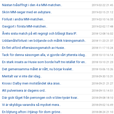
Nästan tvåsiffrigt i den 4:e MM-matchen..
2019-02-22 21:45
Skön MM-seger med en avbytare..
2019-02-15 21:12
Förlust i andra MM-matchen..
2019-02-10 16:33
Oavgjort i första MM-matchen..
2019-02-02 17:48
Årets sista match på ett regnigt och blåsigt Bara IP..
2018-12-08 16:02
Uddamålsförlust i en böljande och målrik träningsmatch..
2018-11-23 21:37
En fint utförd eftersäsongsmatch av Husie..
2018-11-17 15:24
Tack för denna säsongen alla, vi gjorde vårt yttersta idag..
2018-10-13 16:14
En stark insats av Husie som borde haft tre istället för en..
2018-10-10 21:23
Det gemensamma målet är nått, nu börjar kvalet..
2018-10-06 15:26
Mentalt var vi inte där idag..
2018-09-30 15:31
Kross i Dalby men motståndet ska äras..
2018-09-21 21:27
Att pulverisera är dagens ord..
2018-09-15 14:51
Där gick tåget från perrongen och vi blev tyvärr kvar..
2018-09-08 18:10
Vi är skyldiga varandra så mycket mera..
2018-09-02 16:49
En blytung afton i Hjärup för dom gröne..
2018-08-24 21:10