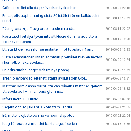
i div. 5 Sv...
Grönt är skönt alla dagar i veckan tycker hen..
2019-08-23 20:48
En sagolik upphämtning sista 20 istället för en kalldusch i
2019-08-18 17:09
Lund..
“Den gröna viljan” avgjorde matchen i andra...
2019-08-14 22:02
Resultatet förtäljer tyvärr inte att Husie dominerade stora
2019-08-10 15:58
delar av matchen..
Ett starkt genrep inför seriestarten mot topplag i 4:an..
2019-08-03 15:23
Sista seriematchen innan sommaruppehållet blev en lektion
2019-06-20 10:24
i hur fotboll ska spelas...
En odiskutabel seger och tre nya poäng..
2019-06-15 15:09
Trean blev bärgad efter ett starkt avslut i den 84:e..
2019-06-08 16:31
Matcher som denna där vi inte kan påverka matchen genom
2019-06-02 18:32
att spela boll vill man bara glömma..
Inför Linero IF - Husie IF
2019-06-02 07:00
Segern och en jäkla vilja kom fram i andra...
2019-05-29 21:15
E6, matchtröjbyte och nerver som släppte..
2019-05-24 22:04
Idag förlorade vi mot det bästa laget i serien...
2019-05-18 15:36