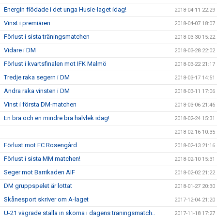
Energin flödade i det unga Husie-laget idag!
2018-04-11 22:29
Vinst i premiären
2018-04-07 18:07
Förlust i sista träningsmatchen
2018-03-30 15:22
Vidare i DM
2018-03-28 22:02
Förlust i kvartsfinalen mot IFK Malmö
2018-03-22 21:17
Tredje raka segern i DM
2018-03-17 14:51
Andra raka vinsten i DM
2018-03-11 17:06
Vinst i första DM-matchen
2018-03-06 21:46
En bra och en mindre bra halvlek idag!
2018-02-24 15:31
2018-02-16 10:35
Förlust mot FC Rosengård
2018-02-13 21:16
Förlust i sista MM matchen!
2018-02-10 15:31
Seger mot Barrikaden AIF
2018-02-02 21:22
DM gruppspelet är lottat
2018-01-27 20:30
Skånesport skriver om A-laget
2017-12-04 21:20
U-21 vägrade ställa in skorna i dagens träningsmatch..
2017-11-18 17:27