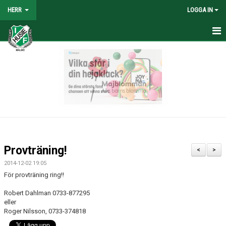
HERR
LOGGA IN
HEM
NYHETER
TRUPPEN
KALENDER
TABELL/RESULTAT
Provträning!
<
>
MATCHER
2014-12-02 19:05
För provträning ring!!
BILDGALLERI
Robert Dahlman 0733-877295
eller
KONTAKT
Roger Nilsson, 0733-374818