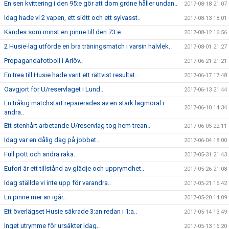
En sen kvittering i den 95:e gör att dom gröne håller undan..
2017-08-18 21:07
Idag hade vi 2 vapen, ett slött och ett sylvasst..
2017-08-13 18:01
Kändes som minst en pinne till den 73:e....
2017-08-12 16:56
2 Husie-lag utförde en bra träningsmatch i varsin halvlek..
2017-08-01 21:27
Propagandafotboll i Arlöv..
2017-06-21 21:21
En trea till Husie hade varit ett rättvist resultat...
2017-06-17 17:48
Oavgjort för U/reservlaget i Lund..
2017-06-13 21:44
En tråkig matchstart reparerades av en stark lagmoral i
2017-06-10 14:34
andra..
Ett stenhårt arbetande U/reservlag tog hem trean..
2017-06-05 22:11
Idag var en dålig dag på jobbet..
2017-06-04 18:00
Full pott och andra raka..
2017-05-31 21:43
Eufori är ett tillstånd av glädje och upprymdhet..
2017-05-26 21:08
Idag ställde vi inte upp för varandra..
2017-05-21 16:42
En pinne mer än igår..
2017-05-20 14:09
Ett överlägset Husie säkrade 3:an redan i 1:a..
2017-05-14 13:49
Inget utrymme för ursäkter idag..
2017-05-13 16:20