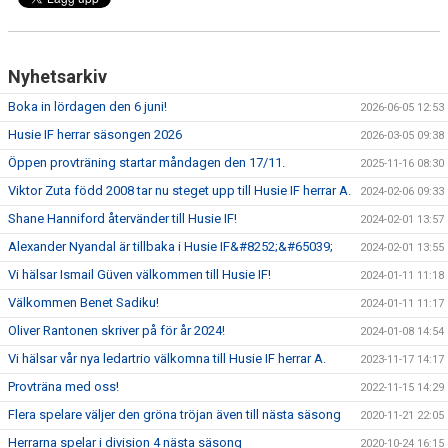
Nyhetsarkiv
Boka in lördagen den 6 juni!
2026-06-05 12:53
Husie IF herrar säsongen 2026
2026-03-05 09:38
Öppen provträning startar måndagen den 17/11.
2025-11-16 08:30
Viktor Zuta född 2008 tar nu steget upp till Husie IF herrar A.
2024-02-06 09:33
Shane Hanniford återvänder till Husie IF!
2024-02-01 13:57
Alexander Nyandal är tillbaka i Husie IF&#8252;&#65039;
2024-02-01 13:55
Vi hälsar Ismail Güven välkommen till Husie IF!
2024-01-11 11:18
Välkommen Benet Sadiku!
2024-01-11 11:17
Oliver Rantonen skriver på för år 2024!
2024-01-08 14:54
Vi hälsar vår nya ledartrio välkomna till Husie IF herrar A.
2023-11-17 14:17
Provträna med oss!
2022-11-15 14:29
Flera spelare väljer den gröna tröjan även till nästa säsong
2020-11-21 22:05
Herrarna spelar i division 4 nästa säsong
2020-10-24 16:15