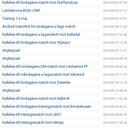
Kallelse till lördagens match mot Staffanstorp
2014-05-02 07:18
Landskrona BOIS i DM!
2014-05-02 07:13
Träning 1:a maj
2014-04-30 15:47
Ändrad matchtid för tisdagens u-lags match
2014-04-28 12:35
Kallelse till tisdagens u-lagsmatch mot Kulladal
2014-04-27 16:46
Kallelse till lördagens match mot Olympic
2014-04-25 12:36
Stryktipset
2014-04-25 11:51
Stryktipset
2014-04-23 08:18
Kallelse till torsdagens DM-match mot Limhamns FF
2014-04-23 06:26
Kallelse till måndagens u-lagsmatch mot Veberöd
2014-04-19 17:37
Kallelse till lördagens match mot Österlen
2014-04-18 10:14
Stryktipset
2014-04-14 08:26
Kallelse till lördagens match mot Hyllie IK
2014-04-11 06:34
Kallelse till lördagens träningsmatch mot Borstahusen
2014-04-04 06:51
Kallelse till träningsmatch mot LB07
2014-03-28 06:49
Kallelse till träningsmatch mot Hittarp
2014-03-21 06:32