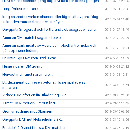
I DM:s 4 slutspelsomgång säger vi tack för denna gången..
2019-05-14 21:25
Tung förlust mot Bara..
2019-05-11 17:06
Idag saknades varken chanser eller lägen att avgöra..idag
2019-05-04 16:48
saknades marginalerna och lite flyt..!
Oavgjort i Snogeröd och fortfarande obesegrade i serien..
2019-04-27 15:49
Ännu en DM-match i segerns tecken...
2019-04-24 20:29
Ännu en stark insats av Husie som plockar tre friska och
2019-04-20 16:24
går upp i serieledning..
En riktig ”grisa-match” i två akter..
2019-04-13 16:32
Husie vidare i DM..igen..
2019-04-09 21:12
Nervöst men vinst i premiären...
2019-04-06 17:51
Ett decimerat och reservbetonat Husie spelade av
2019-03-30 14:54
matchen...
Vidare i DM efter en fin urladdning i 2:a...
2019-03-28 21:30
Jämnt i MM mot div.3 motstånd...
2019-03-24 10:45
Grön urladdning mot Skansen
2019-03-16 06:26
Oavgjort i DM mot Heleneholms SK..
2019-03-10 16:26
En stabil 5-0 vinst i första DM-matchen..
2019-03-03 17:19