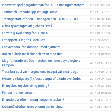
Innovativt spel bärgade trean för U i 1:a träningsmatchen!
2017-11-12 17:35
Testmatch 1 visade upp ett ungt Husie..
2017-11-04 10:15
Träningsstart inför 2018 tisdagen den 31/10 kl. 20.00
2017-10-20 11:06
U fick tyvärr ingen ärlig chans ikväll..
2017-10-02 22:00
En värdig avslutning för Husie A..
2017-10-01 15:32
Ett tappert U-lag föll i den 92:a..
2017-09-25 22:15
För varandra..för klubben...med hjärtat !!!
2017-09-24 16:43
Bollen rullade in till slut och trean med den..
2017-09-18 21:22
Idag förlorade vi både matchen och den psykologiska
2017-09-17 15:40
kampen..
Trots bra spel var marginalerna inte på vår sida idag..
2017-09-10 17:14
Höstens viktigaste (?) "sexpoängare" ökade avståndet..
2017-09-09 14:29
En mycket, mycket viktig poäng !
2017-09-02 18:09
Förlust mot serietrean..
2017-08-30 21:25
En underbar eftermiddag i segerns tecken !
2017-08-27 17:17
Uddamålsförlust trots enormt bollinnehav..
2017-08-21 23:43