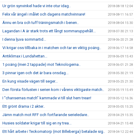
Ur grön synvinkel hade vi inte otur idag..
2018-08-18 12:04
Felix vår ängel i målet och dagens matchvinnare!
2018-08-11 16:57
Ännu en bra och tuff träningsmatch i benen..
2018-08-04 15:30
Lagandan i A är stark trots ett långt sommaruppehåll...
2018-07-30 21:13
I denna ljuva sommartid...
2018-06-20 21:28
Vi krigar oss tillbaka in i matchen och tar en viktig poäng..
2018-06-17 14:58
Antiklimax i Lundahettan...
2018-06-09 15:43
1 poäng (men 2 tappade) mot Teknologerna..
2018-06-01 21:28
3 pinnar igen och det är bara onsdag...
2018-05-30 21:19
En kung visade vägen till seger...
2018-05-25 21:30
Den första förlusten i serien kom i vårens viktigaste match..
2018-05-19 15:49
I ”chansernas match” kammade vi till slut hem trean!
2018-05-12 16:36
Ett grönt drama i 2 akter..
2018-05-05 15:25
Jämn match mot RFF och fortfarande serieledare..
2018-04-29 15:35
Husies soldater krigar till sig en ny trea...
2018-04-21 15:48
Ett hårt arbete i Teckomatorp (mot Billeberga) betalade sig..
2018-04-12 22:44