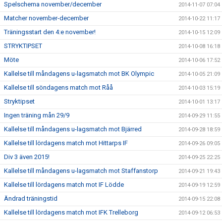
Spelschema november/december
2014-11-07 07:04
Matcher november-december
2014-10-22 11:17
Träningsstart den 4:e november!
2014-10-15 12:09
STRYKTIPSET
2014-10-08 16:18
Möte
2014-10-06 17:52
Kallelse till måndagens u-lagsmatch mot BK Olympic
2014-10-05 21:09
Kallelse till söndagens match mot Råå
2014-10-03 15:19
Stryktipset
2014-10-01 13:17
Ingen träning mån 29/9
2014-09-29 11:55
Kallelse till måndagens u-lagsmatch mot Bjärred
2014-09-28 18:59
Kallelse till lördagens match mot Hittarps IF
2014-09-26 09:05
Div 3 även 2015!
2014-09-25 22:25
Kallelse till måndagens u-lagsmatch mot Staffanstorp
2014-09-21 19:43
Kallelse till lördagens match mot IF Lödde
2014-09-19 12:59
Ändrad träningstid
2014-09-15 22:08
Kallelse till lördagens match mot IFK Trelleborg
2014-09-12 06:53