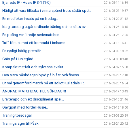
Bjärreds IF - Husie IF 3-1 (1-0)
2016-05-14 16:39
Härligt att vara tillbaka i vinnarspåret trots sådär spel..
2016-05-07 19:57
En medioker insats på en fredag..
2016-04-29 21:12
Idag torsdag utgår ordinarie träning och ersätts av...
2016-04-28 13:15
En poäng var i tredje seriematchen..
2016-04-23 17:05
Tuff förlust mot ett kompakt Limhamn..
2016-04-16 16:41
En rysligt härlig premiär..
2016-04-09 18:02
Gräs på Husiegård..
2016-04-03 09:48
Kompakt mittfält och sylvassa avslut..
2016-04-02 15:58
Den sista påskdagen bjöd på blåst och finess..
2016-03-28 17:18
En väl genomförd match på ett soligt Kulladals IP..
2016-03-20 16:54
ÄNDRAD MATCHDAG TILL SÖNDAG !!!
2016-03-17 13:43
Bra tempo och ett disciplinerat spel...
2016-03-16 21:46
Oavgjort med fördel Husie..
2016-03-13 18:00
Träning torsdagar
2016-03-09 20:39
Träningsläger till Påsk
2016-02-24 20:42