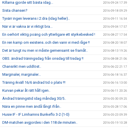
Killarna gjorde sitt bästa idag...
2016-09-24 17:39
Sista chansen?
2016-09-18 09:29
Tyvärr ingen leverans i 2:dra (idag heller)..
2016-09-11 16:54
När vi är vakna är vi riktigt bra...
2016-09-04 17:57
En oerhört viktig poäng och ytterligare ett styrkebesked !
2016-08-27 17:54
En ren kamp om existens..och den vann vi med råge !!
2016-08-20 18:07
Det är tungt nu men vi måste gemensamt se framåt..
2016-08-13 19:26
OBS. ändrad träningsdag från onsdag till tisdag !!
2016-08-08 21:06
Chansrikt men uddlöst..
2016-06-22 21:17
Marginaler, marginaler...
2016-06-18 16:37
Träning ikväll 16/6 ändrad tid o plats !!!
2016-06-16 13:00
Kurvan pekar åt rätt håll igen..
2016-06-11 20:26
Ändrad träningstid idag måndag 30/5..
2016-05-30 09:25
Nära en pinne men ändå långt ifrån..
2016-05-28 17:06
Husie IF - IF Limhamns Bunkeflo 3-2 (1-0)
2016-05-23 09:39
DM-matchen avgjordes i den 118:de minuten..
2016-05-19 10:28