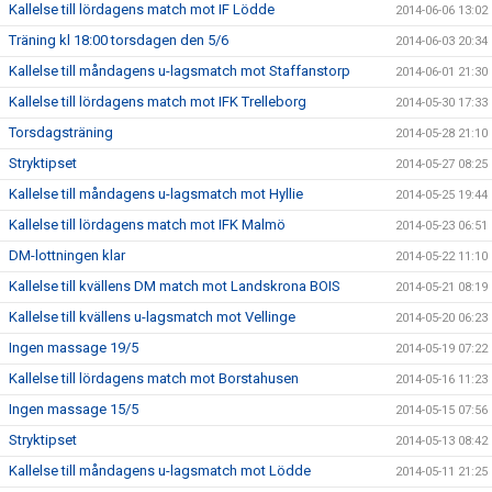
Kallelse till lördagens match mot IF Lödde
2014-06-06 13:02
Träning kl 18:00 torsdagen den 5/6
2014-06-03 20:34
Kallelse till måndagens u-lagsmatch mot Staffanstorp
2014-06-01 21:30
Kallelse till lördagens match mot IFK Trelleborg
2014-05-30 17:33
Torsdagsträning
2014-05-28 21:10
Stryktipset
2014-05-27 08:25
Kallelse till måndagens u-lagsmatch mot Hyllie
2014-05-25 19:44
Kallelse till lördagens match mot IFK Malmö
2014-05-23 06:51
DM-lottningen klar
2014-05-22 11:10
Kallelse till kvällens DM match mot Landskrona BOIS
2014-05-21 08:19
Kallelse till kvällens u-lagsmatch mot Vellinge
2014-05-20 06:23
Ingen massage 19/5
2014-05-19 07:22
Kallelse till lördagens match mot Borstahusen
2014-05-16 11:23
Ingen massage 15/5
2014-05-15 07:56
Stryktipset
2014-05-13 08:42
Kallelse till måndagens u-lagsmatch mot Lödde
2014-05-11 21:25