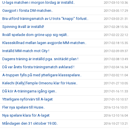
U-lags matchen i morgon lördag är inställd..
2017-03-10 10:36
Oavgjort i första DM-matchen..
2017-03-05 17:29
Bra utförd träningsmatch av U trots "knapp" förlust..
2017-03-03 21:31
Spinning ikväll är inställd!
2017-02-28 15:56
Ikväll spelade dom gröne upp sig rejält..
2017-02-22 22:12
Klassskillnad mellan lagen avgjorde MM-matchen..
2017-02-18 15:35
Inställd MM-match mot City !
2017-02-09 09:37
Dagens träning är inställd pga. snötäckt plan !
2017-02-08 13:49
Då var årets första träningsmatch avklarad !
2017-02-04 16:34
A-truppen fylls på med ytterligare klassspelare..
2017-02-02 11:04
Kelechi (Kelly)Temple Omeonu klar för Husie..
2017-01-27 10:05
Då kör A-träningarna igång igen..
2017-01-16 11:33
Ytterligare nyförvärv till A-laget
2017-01-10 10:57
Fler nya spelare till Husie..
2016-12-16 10:01
Nya spelare klara för A-laget
2016-12-10 16:04
Måndagen den 31 oktober 19.00..
2016-10-27 13:21