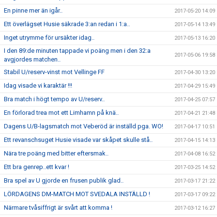
En pinne mer än igår..
2017-05-20 14:09
Ett överlägset Husie säkrade 3:an redan i 1:a..
2017-05-14 13:49
Inget utrymme för ursäkter idag..
2017-05-13 16:20
I den 89:de minuten tappade vi poäng men i den 32:a
2017-05-06 19:58
avgjordes matchen..
Stabil U/reserv-vinst mot Vellinge FF
2017-04-30 13:20
Idag visade vi karaktär !!!
2017-04-29 15:49
Bra match i högt tempo av U/reserv..
2017-04-25 07:57
En förlorad trea mot ett Limhamn på knä..
2017-04-21 21:48
Dagens U/B-lagsmatch mot Veberöd är inställd pga. WO!
2017-04-17 10:51
Ett revanschsuget Husie visade var skåpet skulle stå..
2017-04-15 14:13
Nära tre poäng med bitter eftersmak..
2017-04-08 16:52
Ett bra genrep..ett kvar !
2017-03-25 14:52
Bra spel av U gjorde en frusen publik glad..
2017-03-17 21:22
LÖRDAGENS DM-MATCH MOT SVEDALA INSTÄLLD !
2017-03-17 09:22
Närmare tvåsiffrigt är svårt att komma !
2017-03-12 16:27