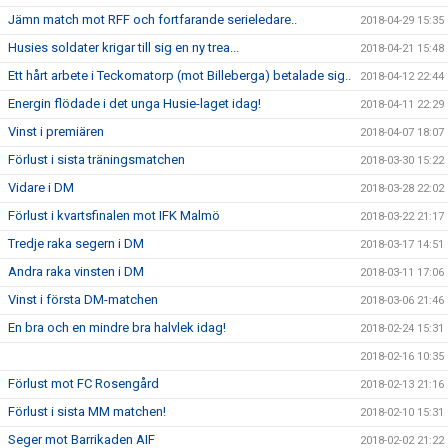
Jämn match mot RFF och fortfarande serieledare..
2018-04-29 15:35
Husies soldater krigar till sig en ny trea...
2018-04-21 15:48
Ett hårt arbete i Teckomatorp (mot Billeberga) betalade sig..
2018-04-12 22:44
Energin flödade i det unga Husie-laget idag!
2018-04-11 22:29
Vinst i premiären
2018-04-07 18:07
Förlust i sista träningsmatchen
2018-03-30 15:22
Vidare i DM
2018-03-28 22:02
Förlust i kvartsfinalen mot IFK Malmö
2018-03-22 21:17
Tredje raka segern i DM
2018-03-17 14:51
Andra raka vinsten i DM
2018-03-11 17:06
Vinst i första DM-matchen
2018-03-06 21:46
En bra och en mindre bra halvlek idag!
2018-02-24 15:31
2018-02-16 10:35
Förlust mot FC Rosengård
2018-02-13 21:16
Förlust i sista MM matchen!
2018-02-10 15:31
Seger mot Barrikaden AIF
2018-02-02 21:22