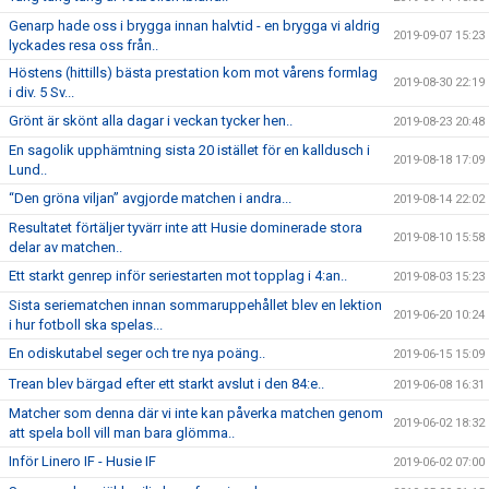
Genarp hade oss i brygga innan halvtid - en brygga vi aldrig
2019-09-07 15:23
lyckades resa oss från..
Höstens (hittills) bästa prestation kom mot vårens formlag
2019-08-30 22:19
i div. 5 Sv...
Grönt är skönt alla dagar i veckan tycker hen..
2019-08-23 20:48
En sagolik upphämtning sista 20 istället för en kalldusch i
2019-08-18 17:09
Lund..
“Den gröna viljan” avgjorde matchen i andra...
2019-08-14 22:02
Resultatet förtäljer tyvärr inte att Husie dominerade stora
2019-08-10 15:58
delar av matchen..
Ett starkt genrep inför seriestarten mot topplag i 4:an..
2019-08-03 15:23
Sista seriematchen innan sommaruppehållet blev en lektion
2019-06-20 10:24
i hur fotboll ska spelas...
En odiskutabel seger och tre nya poäng..
2019-06-15 15:09
Trean blev bärgad efter ett starkt avslut i den 84:e..
2019-06-08 16:31
Matcher som denna där vi inte kan påverka matchen genom
2019-06-02 18:32
att spela boll vill man bara glömma..
Inför Linero IF - Husie IF
2019-06-02 07:00