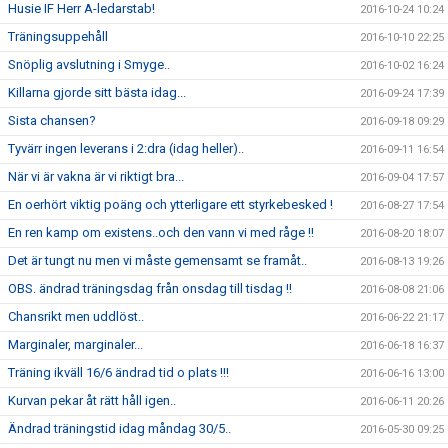
Husie IF Herr A-ledarstab!
2016-10-24 10:24
Träningsuppehåll
2016-10-10 22:25
Snöplig avslutning i Smyge..
2016-10-02 16:24
Killarna gjorde sitt bästa idag...
2016-09-24 17:39
Sista chansen?
2016-09-18 09:29
Tyvärr ingen leverans i 2:dra (idag heller)..
2016-09-11 16:54
När vi är vakna är vi riktigt bra...
2016-09-04 17:57
En oerhört viktig poäng och ytterligare ett styrkebesked !
2016-08-27 17:54
En ren kamp om existens..och den vann vi med råge !!
2016-08-20 18:07
Det är tungt nu men vi måste gemensamt se framåt..
2016-08-13 19:26
OBS. ändrad träningsdag från onsdag till tisdag !!
2016-08-08 21:06
Chansrikt men uddlöst..
2016-06-22 21:17
Marginaler, marginaler...
2016-06-18 16:37
Träning ikväll 16/6 ändrad tid o plats !!!
2016-06-16 13:00
Kurvan pekar åt rätt håll igen..
2016-06-11 20:26
Ändrad träningstid idag måndag 30/5..
2016-05-30 09:25