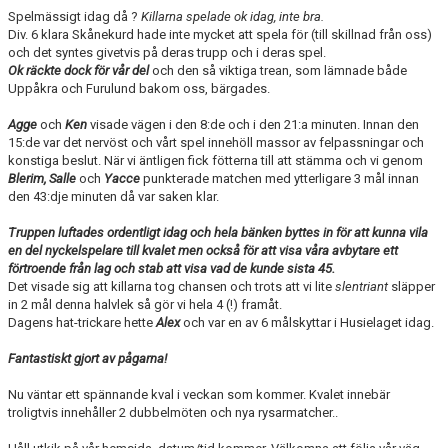
Spelmässigt idag då ?
Killarna spelade ok idag, inte bra.
Div. 6 klara Skånekurd hade inte mycket att spela för (till skillnad från oss)
och det syntes givetvis på deras trupp och i deras spel.
Ok räckte dock för vår del
och den så viktiga trean, som lämnade både
Uppåkra och Furulund bakom oss, bärgades.
Agge
och
Ken
visade vägen i den 8:de och i den 21:a minuten. Innan den
15:de var det nervöst och vårt spel innehöll massor av felpassningar och
konstiga beslut. När vi äntligen fick fötterna till att stämma och vi genom
Blerim, Salle
och
Yacce
punkterade matchen med ytterligare 3 mål innan
den 43:dje minuten då var saken klar.
Truppen luftades ordentligt idag och hela bänken byttes in för att kunna vila
en del nyckelspelare till kvalet men också för att visa våra avbytare ett
förtroende från lag och stab att visa vad de kunde sista 45.
Det visade sig att killarna tog chansen och trots att vi lite
slentriant
släpper
in 2 mål denna halvlek så gör vi hela 4 (!) framåt.
Dagens hat-trickare hette
Alex
och var en av 6 målskyttar i Husielaget idag.
Fantastiskt gjort av pågarna!
Nu väntar ett spännande kval i veckan som kommer. Kvalet innebär
troligtvis innehåller 2 dubbelmöten och nya rysarmatcher..