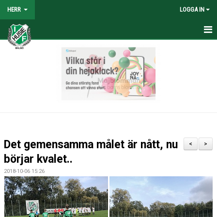
HERR
LOGGA IN
HEM
NYHETER
TRUPPEN
KALENDER
TABELL/RESULTAT
Det gemensamma målet är nått, nu
<
>
MATCHER
börjar kvalet..
2018-10-06 15:26
BILDGALLERI
KONTAKT