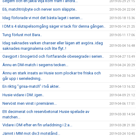
Segern och en jäkla vilja kom fram i andra...
2019-05-29 21:15
E6, matchtröjbyte och nerver som släppte..
2019-05-24 22:04
Idag förlorade vi mot det bästa laget i serien...
2019-05-18 15:36
I DM:s 4 slutspelsomgång säger vi tack för denna gången..
2019-05-14 21:25
Tung förlust mot Bara..
2019-05-11 17:06
Idag saknades varken chanser eller lägen att avgöra..idag
2019-05-04 16:48
saknades marginalerna och lite flyt..!
Oavgjort i Snogeröd och fortfarande obesegrade i serien..
2019-04-27 15:49
Ännu en DM-match i segerns tecken...
2019-04-24 20:29
Ännu en stark insats av Husie som plockar tre friska och
2019-04-20 16:24
går upp i serieledning..
En riktig ”grisa-match” i två akter..
2019-04-13 16:32
Husie vidare i DM..igen..
2019-04-09 21:12
Nervöst men vinst i premiären...
2019-04-06 17:51
Ett decimerat och reservbetonat Husie spelade av
2019-03-30 14:54
matchen...
Vidare i DM efter en fin urladdning i 2:a...
2019-03-28 21:30
Jämnt i MM mot div.3 motstånd...
2019-03-24 10:45