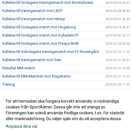
Kallelse till lördagens träningsmatch mot Borstahusen
2014-04-04 06:51
Kallelse till träningsmatch mot LB07
2014-03-28 06:49
Kallelse till träningsmatch mot Hittarp
2014-03-21 06:32
Kallelse till lördagens match mot Högaborg
2014-03-14 06:47
Kallelse till lördagens match mot Kulladals FF
2014-03-06 23:17
Kallelse till lördagens match mot Prespa Birlik
2014-02-28 06:36
Kallelse till måndagens träningsmatch mot FC Rosengård
2014-02-22 11:35
Kallelse till träningsmatch mot Oxie
2014-02-21 04:41
Resultat MM-match
2014-02-10 10:00
Kallelse till MM-Matchen mot Klagshamn
2014-02-07 12:43
Träning
2014-01-28 11:35
Internmatch
2014-01-24 15:53
Lördagsträningen är inställd
För att hemsidan ska fungera korrekt använder vi nödvändiga
2014-01-17 20:19
cookies från SportAdmin. Dessa går inte att stänga av.
2014-01-14 14:02
Föreningen kan också använda frivilliga cookies, t.ex. för statistik
eller marknadsföring. Du väljer själv om du vill acceptera dessa.
Anpassa dina val