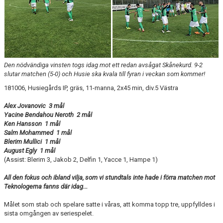
Den nödvändiga vinsten togs idag mot ett redan avsågat Skånekurd. 9-2
slutar matchen (5-0) och Husie ska kvala till fyran i veckan som kommer!
181006, Husiegårds IP, gräs, 11-manna, 2x45 min, div.5 Västra
Alex Jovanovic 3 mål
Yacine Bendahou Neroth 2 mål
Ken Hansson 1 mål
Salm Mohammed 1 mål
Blerim Mullici 1 mål
August Egly 1 mål
(Assist: Blerim 3, Jakob 2, Delfin 1, Yacce 1, Hampe 1)
All den fokus och ibland vilja, som vi stundtals inte hade i förra matchen mot
Teknologerna fanns där idag...
Målet som stab och spelare satte i våras, att komma topp tre, uppfylldes i
sista omgången av seriespelet.