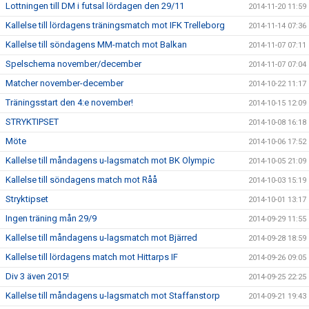
Lottningen till DM i futsal lördagen den 29/11
2014-11-20 11:59
Kallelse till lördagens träningsmatch mot IFK Trelleborg
2014-11-14 07:36
Kallelse till söndagens MM-match mot Balkan
2014-11-07 07:11
Spelschema november/december
2014-11-07 07:04
Matcher november-december
2014-10-22 11:17
Träningsstart den 4:e november!
2014-10-15 12:09
STRYKTIPSET
2014-10-08 16:18
Möte
2014-10-06 17:52
Kallelse till måndagens u-lagsmatch mot BK Olympic
2014-10-05 21:09
Kallelse till söndagens match mot Råå
2014-10-03 15:19
Stryktipset
2014-10-01 13:17
Ingen träning mån 29/9
2014-09-29 11:55
Kallelse till måndagens u-lagsmatch mot Bjärred
2014-09-28 18:59
Kallelse till lördagens match mot Hittarps IF
2014-09-26 09:05
Div 3 även 2015!
2014-09-25 22:25
Kallelse till måndagens u-lagsmatch mot Staffanstorp
2014-09-21 19:43