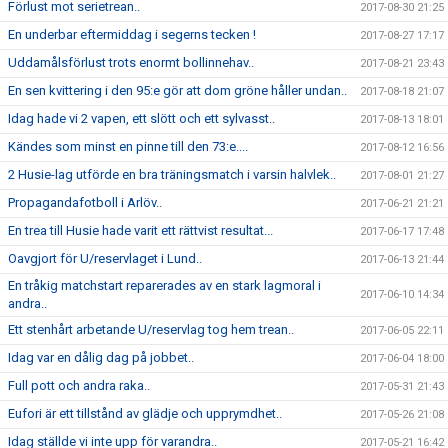
Förlust mot serietrean..
2017-08-30 21:25
En underbar eftermiddag i segerns tecken !
2017-08-27 17:17
Uddamålsförlust trots enormt bollinnehav..
2017-08-21 23:43
En sen kvittering i den 95:e gör att dom gröne håller undan..
2017-08-18 21:07
Idag hade vi 2 vapen, ett slött och ett sylvasst..
2017-08-13 18:01
Kändes som minst en pinne till den 73:e....
2017-08-12 16:56
2 Husie-lag utförde en bra träningsmatch i varsin halvlek..
2017-08-01 21:27
Propagandafotboll i Arlöv..
2017-06-21 21:21
En trea till Husie hade varit ett rättvist resultat...
2017-06-17 17:48
Oavgjort för U/reservlaget i Lund..
2017-06-13 21:44
En tråkig matchstart reparerades av en stark lagmoral i
2017-06-10 14:34
andra..
Ett stenhårt arbetande U/reservlag tog hem trean..
2017-06-05 22:11
Idag var en dålig dag på jobbet..
2017-06-04 18:00
Full pott och andra raka..
2017-05-31 21:43
Eufori är ett tillstånd av glädje och upprymdhet..
2017-05-26 21:08
Idag ställde vi inte upp för varandra..
2017-05-21 16:42