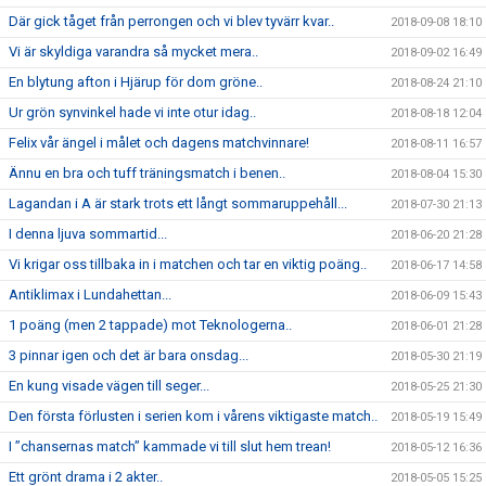
Där gick tåget från perrongen och vi blev tyvärr kvar..
2018-09-08 18:10
Vi är skyldiga varandra så mycket mera..
2018-09-02 16:49
En blytung afton i Hjärup för dom gröne..
2018-08-24 21:10
Ur grön synvinkel hade vi inte otur idag..
2018-08-18 12:04
Felix vår ängel i målet och dagens matchvinnare!
2018-08-11 16:57
Ännu en bra och tuff träningsmatch i benen..
2018-08-04 15:30
Lagandan i A är stark trots ett långt sommaruppehåll...
2018-07-30 21:13
I denna ljuva sommartid...
2018-06-20 21:28
Vi krigar oss tillbaka in i matchen och tar en viktig poäng..
2018-06-17 14:58
Antiklimax i Lundahettan...
2018-06-09 15:43
1 poäng (men 2 tappade) mot Teknologerna..
2018-06-01 21:28
3 pinnar igen och det är bara onsdag...
2018-05-30 21:19
En kung visade vägen till seger...
2018-05-25 21:30
Den första förlusten i serien kom i vårens viktigaste match..
2018-05-19 15:49
I ”chansernas match” kammade vi till slut hem trean!
2018-05-12 16:36
Ett grönt drama i 2 akter..
2018-05-05 15:25