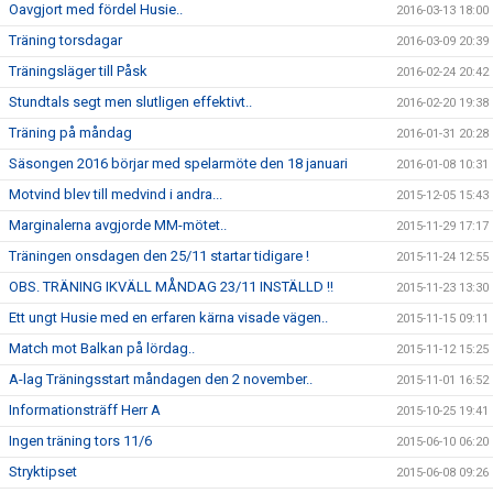
Oavgjort med fördel Husie..
2016-03-13 18:00
Träning torsdagar
2016-03-09 20:39
Träningsläger till Påsk
2016-02-24 20:42
Stundtals segt men slutligen effektivt..
2016-02-20 19:38
Träning på måndag
2016-01-31 20:28
Säsongen 2016 börjar med spelarmöte den 18 januari
2016-01-08 10:31
Motvind blev till medvind i andra...
2015-12-05 15:43
Marginalerna avgjorde MM-mötet..
2015-11-29 17:17
Träningen onsdagen den 25/11 startar tidigare !
2015-11-24 12:55
OBS. TRÄNING IKVÄLL MÅNDAG 23/11 INSTÄLLD !!
2015-11-23 13:30
Ett ungt Husie med en erfaren kärna visade vägen..
2015-11-15 09:11
Match mot Balkan på lördag..
2015-11-12 15:25
A-lag Träningsstart måndagen den 2 november..
2015-11-01 16:52
Informationsträff Herr A
2015-10-25 19:41
Ingen träning tors 11/6
2015-06-10 06:20
Stryktipset
2015-06-08 09:26