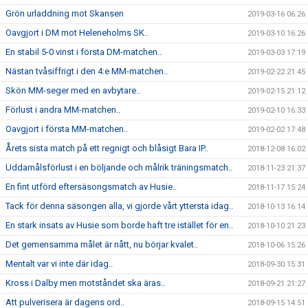
Grön urladdning mot Skansen
2019-03-16 06:26
Oavgjort i DM mot Heleneholms SK..
2019-03-10 16:26
En stabil 5-0 vinst i första DM-matchen..
2019-03-03 17:19
Nästan tvåsiffrigt i den 4:e MM-matchen..
2019-02-22 21:45
Skön MM-seger med en avbytare..
2019-02-15 21:12
Förlust i andra MM-matchen..
2019-02-10 16:33
Oavgjort i första MM-matchen..
2019-02-02 17:48
Årets sista match på ett regnigt och blåsigt Bara IP..
2018-12-08 16:02
Uddamålsförlust i en böljande och målrik träningsmatch..
2018-11-23 21:37
En fint utförd eftersäsongsmatch av Husie..
2018-11-17 15:24
Tack för denna säsongen alla, vi gjorde vårt yttersta idag..
2018-10-13 16:14
En stark insats av Husie som borde haft tre istället för en..
2018-10-10 21:23
Det gemensamma målet är nått, nu börjar kvalet..
2018-10-06 15:26
Mentalt var vi inte där idag..
2018-09-30 15:31
Kross i Dalby men motståndet ska äras..
2018-09-21 21:27
Att pulverisera är dagens ord..
2018-09-15 14:51