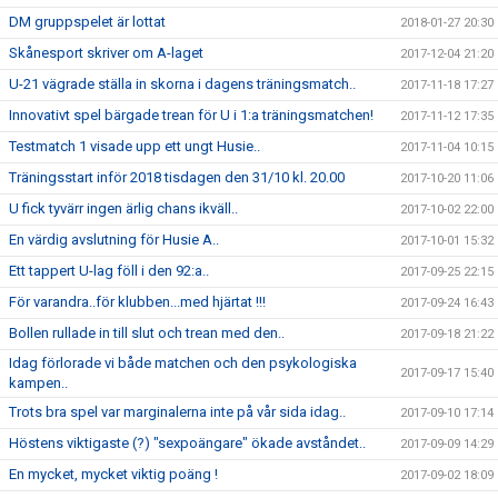
DM gruppspelet är lottat
2018-01-27 20:30
Skånesport skriver om A-laget
2017-12-04 21:20
U-21 vägrade ställa in skorna i dagens träningsmatch..
2017-11-18 17:27
Innovativt spel bärgade trean för U i 1:a träningsmatchen!
2017-11-12 17:35
Testmatch 1 visade upp ett ungt Husie..
2017-11-04 10:15
Träningsstart inför 2018 tisdagen den 31/10 kl. 20.00
2017-10-20 11:06
U fick tyvärr ingen ärlig chans ikväll..
2017-10-02 22:00
En värdig avslutning för Husie A..
2017-10-01 15:32
Ett tappert U-lag föll i den 92:a..
2017-09-25 22:15
För varandra..för klubben...med hjärtat !!!
2017-09-24 16:43
Bollen rullade in till slut och trean med den..
2017-09-18 21:22
Idag förlorade vi både matchen och den psykologiska
2017-09-17 15:40
kampen..
Trots bra spel var marginalerna inte på vår sida idag..
2017-09-10 17:14
Höstens viktigaste (?) "sexpoängare" ökade avståndet..
2017-09-09 14:29
En mycket, mycket viktig poäng !
2017-09-02 18:09