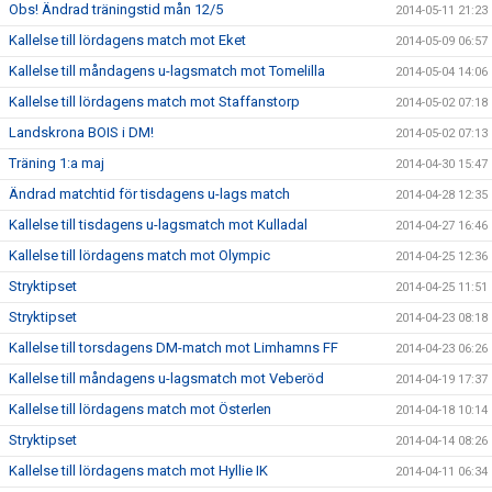
Obs! Ändrad träningstid mån 12/5
2014-05-11 21:23
Kallelse till lördagens match mot Eket
2014-05-09 06:57
Kallelse till måndagens u-lagsmatch mot Tomelilla
2014-05-04 14:06
Kallelse till lördagens match mot Staffanstorp
2014-05-02 07:18
Landskrona BOIS i DM!
2014-05-02 07:13
Träning 1:a maj
2014-04-30 15:47
Ändrad matchtid för tisdagens u-lags match
2014-04-28 12:35
Kallelse till tisdagens u-lagsmatch mot Kulladal
2014-04-27 16:46
Kallelse till lördagens match mot Olympic
2014-04-25 12:36
Stryktipset
2014-04-25 11:51
Stryktipset
2014-04-23 08:18
Kallelse till torsdagens DM-match mot Limhamns FF
2014-04-23 06:26
Kallelse till måndagens u-lagsmatch mot Veberöd
2014-04-19 17:37
Kallelse till lördagens match mot Österlen
2014-04-18 10:14
Stryktipset
2014-04-14 08:26
Kallelse till lördagens match mot Hyllie IK
2014-04-11 06:34