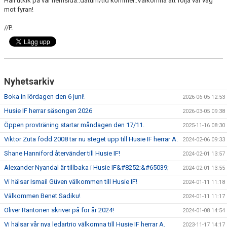
Håll utkik på vår hemsida..datum/tid kommer..Välkomna att följa vår väg
mot fyran!
//P.
Nyhetsarkiv
Boka in lördagen den 6 juni!
2026-06-05 12:53
Husie IF herrar säsongen 2026
2026-03-05 09:38
Öppen provträning startar måndagen den 17/11.
2025-11-16 08:30
Viktor Zuta född 2008 tar nu steget upp till Husie IF herrar A.
2024-02-06 09:33
Shane Hanniford återvänder till Husie IF!
2024-02-01 13:57
Alexander Nyandal är tillbaka i Husie IF&#8252;&#65039;
2024-02-01 13:55
Vi hälsar Ismail Güven välkommen till Husie IF!
2024-01-11 11:18
Välkommen Benet Sadiku!
2024-01-11 11:17
Oliver Rantonen skriver på för år 2024!
2024-01-08 14:54
Vi hälsar vår nya ledartrio välkomna till Husie IF herrar A.
2023-11-17 14:17