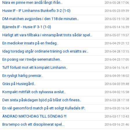
Nära en pinne men ändå långt ifrån..
2016-05-28 17:06
Husie IF - IF Limhamns Bunkeflo 3-2 (1-0)
2016-05-23 09:39
DM-matchen avgjordes i den 118:de minuten..
2016-05-19 10:28
Bjärreds IF - Husie IF 3-1 (1-0)
2016-05-14 16:39
Härligt att vara tillbaka i vinnarspåret trots sådär spel..
2016-05-07 19:57
En medioker insats på en fredag..
2016-04-29 21:12
Idag torsdag utgår ordinarie träning och ersätts av...
2016-04-28 13:15
En poäng var i tredje seriematchen..
2016-04-23 17:05
Tuff förlust mot ett kompakt Limhamn..
2016-04-16 16:41
En rysligt härlig premiär..
2016-04-09 18:02
Gräs på Husiegård..
2016-04-03 09:48
Kompakt mittfält och sylvassa avslut..
2016-04-02 15:58
Den sista påskdagen bjöd på blåst och finess..
2016-03-28 17:18
En väl genomförd match på ett soligt Kulladals IP..
2016-03-20 16:54
ÄNDRAD MATCHDAG TILL SÖNDAG !!!
2016-03-17 13:43
Bra tempo och ett disciplinerat spel...
2016-03-16 21:46