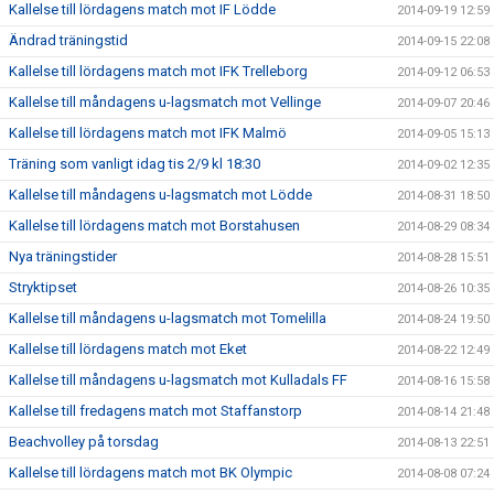
Kallelse till lördagens match mot IF Lödde
2014-09-19 12:59
Ändrad träningstid
2014-09-15 22:08
Kallelse till lördagens match mot IFK Trelleborg
2014-09-12 06:53
Kallelse till måndagens u-lagsmatch mot Vellinge
2014-09-07 20:46
Kallelse till lördagens match mot IFK Malmö
2014-09-05 15:13
Träning som vanligt idag tis 2/9 kl 18:30
2014-09-02 12:35
Kallelse till måndagens u-lagsmatch mot Lödde
2014-08-31 18:50
Kallelse till lördagens match mot Borstahusen
2014-08-29 08:34
Nya träningstider
2014-08-28 15:51
Stryktipset
2014-08-26 10:35
Kallelse till måndagens u-lagsmatch mot Tomelilla
2014-08-24 19:50
Kallelse till lördagens match mot Eket
2014-08-22 12:49
Kallelse till måndagens u-lagsmatch mot Kulladals FF
2014-08-16 15:58
Kallelse till fredagens match mot Staffanstorp
2014-08-14 21:48
Beachvolley på torsdag
2014-08-13 22:51
Kallelse till lördagens match mot BK Olympic
2014-08-08 07:24