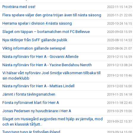
Provträna med oss!
2022-11-15 14:29
Flera spelare väljer den gröna tröjan även till nästa säsong
2020-11-21 22:05
Herrarna spelar i division 4 nästa säsong
2020-10-24 16:15
Slaget om täppan – bortamatchen mot FC Bellevue
2020-09-03 15:59
Nya riktlinjer från SvFF gällande publik
2020-08-10 14:53
Viktig information gällande seriespel
2020-08-06 21:07
Nästa nyförvärv för Herr A - Giovanni Allende
2019-12-15 16:59
Nästa nyförvärv för Herr A - Yacine Bendahou Neroth
2019-12-13 08:24
Vi hälsar vårt nyförvärv Joel Smidje välkommen tillbaka till
2019-12-10 19:46
sin moderklubb
Nästa nyförvärv för Herr A - Mattias Lindell
2019-12-03 16:00
Jämnt i första tävlingsmatchen
2019-11-25 14:18
Första nyförvärvet klart för Herr A
2019-11-18 22:45
Jonas Pedersen ny huvudtränare i Herr A
2019-10-29 19:00
Slaget om Husiegård avgjordes med hjälp av järnvilja, mod
2019-09-22 15:37
och en klassisk tåfjutt..
Tung tung tung är fotbollen ibland..
2019-09-14 15:00