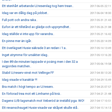
Ett stenhårt arbetande U/reservlag tog hem trean..
2017-06-05 22:11
Idag var en dålig dag på jobbet..
2017-06-04 18:00
Full pott och andra raka..
2017-05-31 21:43
Eufori är ett tillstånd av glädje och upprymdhet..
2017-05-26 21:08
Idag ställde vi inte upp för varandra..
2017-05-21 16:42
En pinne mer än igår..
2017-05-20 14:09
Ett överlägset Husie säkrade 3:an redan i 1:a..
2017-05-14 13:49
Inget utrymme för ursäkter idag..
2017-05-13 16:20
I den 89:de minuten tappade vi poäng men i den 32:a
2017-05-06 19:58
avgjordes matchen..
Stabil U/reserv-vinst mot Vellinge FF
2017-04-30 13:20
Idag visade vi karaktär !!!
2017-04-29 15:49
Bra match i högt tempo av U/reserv..
2017-04-25 07:57
En förlorad trea mot ett Limhamn på knä..
2017-04-21 21:48
Dagens U/B-lagsmatch mot Veberöd är inställd pga. WO!
2017-04-17 10:51
Ett revanschsuget Husie visade var skåpet skulle stå..
2017-04-15 14:13