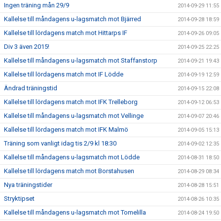
Ingen träning mån 29/9
2014-09-29 11:55
Kallelse till måndagens u-lagsmatch mot Bjärred
2014-09-28 18:59
Kallelse till lördagens match mot Hittarps IF
2014-09-26 09:05
Div 3 även 2015!
2014-09-25 22:25
Kallelse till måndagens u-lagsmatch mot Staffanstorp
2014-09-21 19:43
Kallelse till lördagens match mot IF Lödde
2014-09-19 12:59
Ändrad träningstid
2014-09-15 22:08
Kallelse till lördagens match mot IFK Trelleborg
2014-09-12 06:53
Kallelse till måndagens u-lagsmatch mot Vellinge
2014-09-07 20:46
Kallelse till lördagens match mot IFK Malmö
2014-09-05 15:13
Träning som vanligt idag tis 2/9 kl 18:30
2014-09-02 12:35
Kallelse till måndagens u-lagsmatch mot Lödde
2014-08-31 18:50
Kallelse till lördagens match mot Borstahusen
2014-08-29 08:34
Nya träningstider
2014-08-28 15:51
Stryktipset
2014-08-26 10:35
Kallelse till måndagens u-lagsmatch mot Tomelilla
2014-08-24 19:50