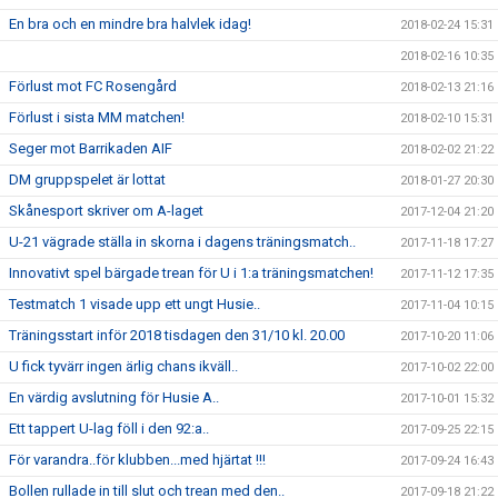
En bra och en mindre bra halvlek idag!
2018-02-24 15:31
2018-02-16 10:35
Förlust mot FC Rosengård
2018-02-13 21:16
Förlust i sista MM matchen!
2018-02-10 15:31
Seger mot Barrikaden AIF
2018-02-02 21:22
DM gruppspelet är lottat
2018-01-27 20:30
Skånesport skriver om A-laget
2017-12-04 21:20
U-21 vägrade ställa in skorna i dagens träningsmatch..
2017-11-18 17:27
Innovativt spel bärgade trean för U i 1:a träningsmatchen!
2017-11-12 17:35
Testmatch 1 visade upp ett ungt Husie..
2017-11-04 10:15
Träningsstart inför 2018 tisdagen den 31/10 kl. 20.00
2017-10-20 11:06
U fick tyvärr ingen ärlig chans ikväll..
2017-10-02 22:00
En värdig avslutning för Husie A..
2017-10-01 15:32
Ett tappert U-lag föll i den 92:a..
2017-09-25 22:15
För varandra..för klubben...med hjärtat !!!
2017-09-24 16:43
Bollen rullade in till slut och trean med den..
2017-09-18 21:22