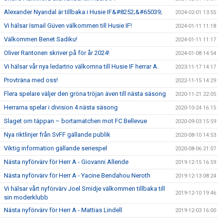
Alexander Nyandal är tillbaka i Husie IF&#8252;&#65039;
2024-02-01 13:55
Vi hälsar Ismail Güven välkommen till Husie IF!
2024-01-11 11:18
Välkommen Benet Sadiku!
2024-01-11 11:17
Oliver Rantonen skriver på för år 2024!
2024-01-08 14:54
Vi hälsar vår nya ledartrio välkomna till Husie IF herrar A.
2023-11-17 14:17
Provträna med oss!
2022-11-15 14:29
Flera spelare väljer den gröna tröjan även till nästa säsong
2020-11-21 22:05
Herrarna spelar i division 4 nästa säsong
2020-10-24 16:15
Slaget om täppan – bortamatchen mot FC Bellevue
2020-09-03 15:59
Nya riktlinjer från SvFF gällande publik
2020-08-10 14:53
Viktig information gällande seriespel
2020-08-06 21:07
Nästa nyförvärv för Herr A - Giovanni Allende
2019-12-15 16:59
Nästa nyförvärv för Herr A - Yacine Bendahou Neroth
2019-12-13 08:24
Vi hälsar vårt nyförvärv Joel Smidje välkommen tillbaka till
2019-12-10 19:46
sin moderklubb
Nästa nyförvärv för Herr A - Mattias Lindell
2019-12-03 16:00