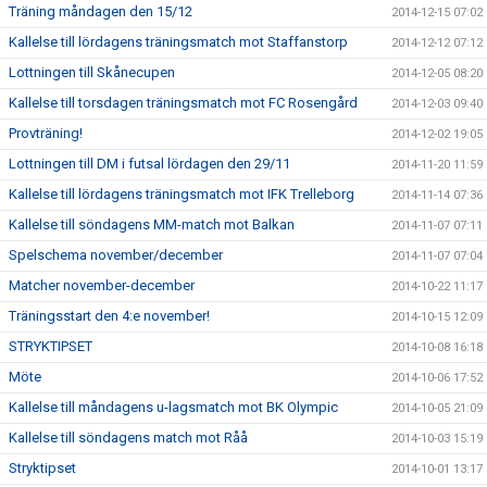
Träning måndagen den 15/12
2014-12-15 07:02
Kallelse till lördagens träningsmatch mot Staffanstorp
2014-12-12 07:12
Lottningen till Skånecupen
2014-12-05 08:20
Kallelse till torsdagen träningsmatch mot FC Rosengård
2014-12-03 09:40
Provträning!
2014-12-02 19:05
Lottningen till DM i futsal lördagen den 29/11
2014-11-20 11:59
Kallelse till lördagens träningsmatch mot IFK Trelleborg
2014-11-14 07:36
Kallelse till söndagens MM-match mot Balkan
2014-11-07 07:11
Spelschema november/december
2014-11-07 07:04
Matcher november-december
2014-10-22 11:17
Träningsstart den 4:e november!
2014-10-15 12:09
STRYKTIPSET
2014-10-08 16:18
Möte
2014-10-06 17:52
Kallelse till måndagens u-lagsmatch mot BK Olympic
2014-10-05 21:09
Kallelse till söndagens match mot Råå
2014-10-03 15:19
Stryktipset
2014-10-01 13:17