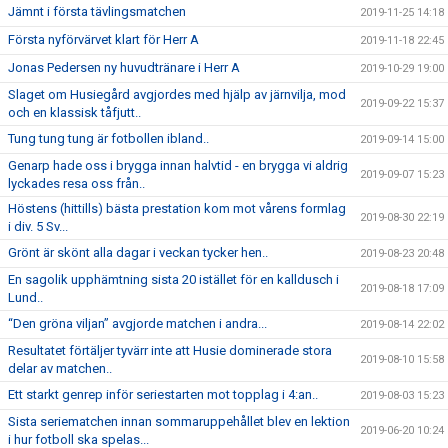
Jämnt i första tävlingsmatchen
2019-11-25 14:18
Första nyförvärvet klart för Herr A
2019-11-18 22:45
Jonas Pedersen ny huvudtränare i Herr A
2019-10-29 19:00
Slaget om Husiegård avgjordes med hjälp av järnvilja, mod
2019-09-22 15:37
och en klassisk tåfjutt..
Tung tung tung är fotbollen ibland..
2019-09-14 15:00
Genarp hade oss i brygga innan halvtid - en brygga vi aldrig
2019-09-07 15:23
lyckades resa oss från..
Höstens (hittills) bästa prestation kom mot vårens formlag
2019-08-30 22:19
i div. 5 Sv...
Grönt är skönt alla dagar i veckan tycker hen..
2019-08-23 20:48
En sagolik upphämtning sista 20 istället för en kalldusch i
2019-08-18 17:09
Lund..
“Den gröna viljan” avgjorde matchen i andra...
2019-08-14 22:02
Resultatet förtäljer tyvärr inte att Husie dominerade stora
2019-08-10 15:58
delar av matchen..
Ett starkt genrep inför seriestarten mot topplag i 4:an..
2019-08-03 15:23
Sista seriematchen innan sommaruppehållet blev en lektion
2019-06-20 10:24
i hur fotboll ska spelas...