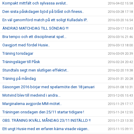
Kompakt mittfält och sylvassa avslut..
2016-04-02 15:58
Den sista påskdagen bjöd på blåst och finess..
2016-03-28 17:18
En väl genomförd match på ett soligt Kulladals IP..
2016-03-20 16:54
ÄNDRAD MATCHDAG TILL SÖNDAG !!!
2016-03-17 13:43
Bra tempo och ett disciplinerat spel...
2016-03-16 21:46
Oavgjort med fördel Husie..
2016-03-13 18:00
Träning torsdagar
2016-03-09 20:39
Träningsläger till Påsk
2016-02-24 20:42
Stundtals segt men slutligen effektivt..
2016-02-20 19:38
Träning på måndag
2016-01-31 20:28
Säsongen 2016 börjar med spelarmöte den 18 januari
2016-01-08 10:31
Motvind blev till medvind i andra...
2015-12-05 15:43
Marginalerna avgjorde MM-mötet..
2015-11-29 17:17
Träningen onsdagen den 25/11 startar tidigare !
2015-11-24 12:55
OBS. TRÄNING IKVÄLL MÅNDAG 23/11 INSTÄLLD !!
2015-11-23 13:30
Ett ungt Husie med en erfaren kärna visade vägen..
2015-11-15 09:11