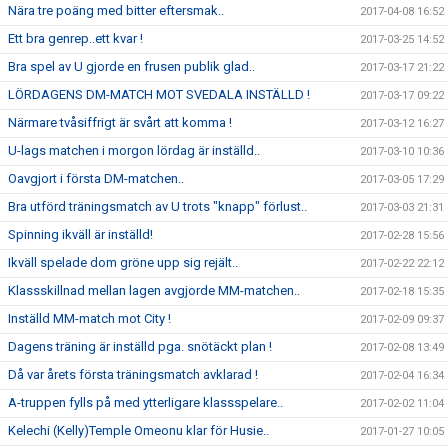
Nära tre poäng med bitter eftersmak..
2017-04-08 16:52
Ett bra genrep..ett kvar !
2017-03-25 14:52
Bra spel av U gjorde en frusen publik glad..
2017-03-17 21:22
LÖRDAGENS DM-MATCH MOT SVEDALA INSTÄLLD !
2017-03-17 09:22
Närmare tvåsiffrigt är svårt att komma !
2017-03-12 16:27
U-lags matchen i morgon lördag är inställd..
2017-03-10 10:36
Oavgjort i första DM-matchen..
2017-03-05 17:29
Bra utförd träningsmatch av U trots "knapp" förlust..
2017-03-03 21:31
Spinning ikväll är inställd!
2017-02-28 15:56
Ikväll spelade dom gröne upp sig rejält..
2017-02-22 22:12
Klassskillnad mellan lagen avgjorde MM-matchen..
2017-02-18 15:35
Inställd MM-match mot City !
2017-02-09 09:37
Dagens träning är inställd pga. snötäckt plan !
2017-02-08 13:49
Då var årets första träningsmatch avklarad !
2017-02-04 16:34
A-truppen fylls på med ytterligare klassspelare..
2017-02-02 11:04
Kelechi (Kelly)Temple Omeonu klar för Husie..
2017-01-27 10:05