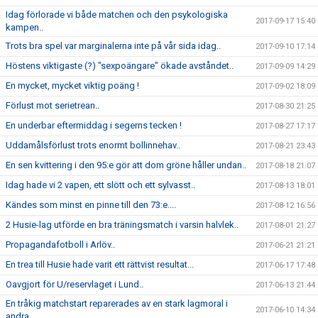
Idag förlorade vi både matchen och den psykologiska
2017-09-17 15:40
kampen..
Trots bra spel var marginalerna inte på vår sida idag..
2017-09-10 17:14
Höstens viktigaste (?) "sexpoängare" ökade avståndet..
2017-09-09 14:29
En mycket, mycket viktig poäng !
2017-09-02 18:09
Förlust mot serietrean..
2017-08-30 21:25
En underbar eftermiddag i segerns tecken !
2017-08-27 17:17
Uddamålsförlust trots enormt bollinnehav..
2017-08-21 23:43
En sen kvittering i den 95:e gör att dom gröne håller undan..
2017-08-18 21:07
Idag hade vi 2 vapen, ett slött och ett sylvasst..
2017-08-13 18:01
Kändes som minst en pinne till den 73:e....
2017-08-12 16:56
2 Husie-lag utförde en bra träningsmatch i varsin halvlek..
2017-08-01 21:27
Propagandafotboll i Arlöv..
2017-06-21 21:21
En trea till Husie hade varit ett rättvist resultat...
2017-06-17 17:48
Oavgjort för U/reservlaget i Lund..
2017-06-13 21:44
En tråkig matchstart reparerades av en stark lagmoral i
2017-06-10 14:34
andra..