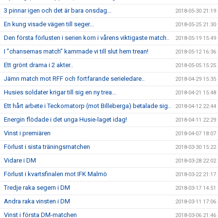
3 pinnar igen och det är bara onsdag...
2018-05-30 21:19
En kung visade vägen till seger...
2018-05-25 21:30
Den första förlusten i serien kom i vårens viktigaste match..
2018-05-19 15:49
I ”chansernas match” kammade vi till slut hem trean!
2018-05-12 16:36
Ett grönt drama i 2 akter..
2018-05-05 15:25
Jämn match mot RFF och fortfarande serieledare..
2018-04-29 15:35
Husies soldater krigar till sig en ny trea...
2018-04-21 15:48
Ett hårt arbete i Teckomatorp (mot Billeberga) betalade sig..
2018-04-12 22:44
Energin flödade i det unga Husie-laget idag!
2018-04-11 22:29
Vinst i premiären
2018-04-07 18:07
Förlust i sista träningsmatchen
2018-03-30 15:22
Vidare i DM
2018-03-28 22:02
Förlust i kvartsfinalen mot IFK Malmö
2018-03-22 21:17
Tredje raka segern i DM
2018-03-17 14:51
Andra raka vinsten i DM
2018-03-11 17:06
Vinst i första DM-matchen
2018-03-06 21:46