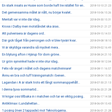
En stark insats av Husie som borde haft tre istället för en..
2018-10-10 21:23
Det gemensamma målet är nått, nu börjar kvalet..
2018-10-06 15:26
Mentalt var vi inte där idag..
2018-09-30 15:31
Kross i Dalby men motståndet ska äras..
2018-09-21 21:27
Att pulverisera är dagens ord..
2018-09-15 14:51
Där gick tåget från perrongen och vi blev tyvärr kvar..
2018-09-08 18:10
Vi är skyldiga varandra så mycket mera..
2018-09-02 16:49
En blytung afton i Hjärup för dom gröne..
2018-08-24 21:10
Ur grön synvinkel hade vi inte otur idag..
2018-08-18 12:04
Felix vår ängel i målet och dagens matchvinnare!
2018-08-11 16:57
Ännu en bra och tuff träningsmatch i benen..
2018-08-04 15:30
Lagandan i A är stark trots ett långt sommaruppehåll...
2018-07-30 21:13
I denna ljuva sommartid...
2018-06-20 21:28
Vi krigar oss tillbaka in i matchen och tar en viktig poäng..
2018-06-17 14:58
Antiklimax i Lundahettan...
2018-06-09 15:43
1 poäng (men 2 tappade) mot Teknologerna..
2018-06-01 21:28