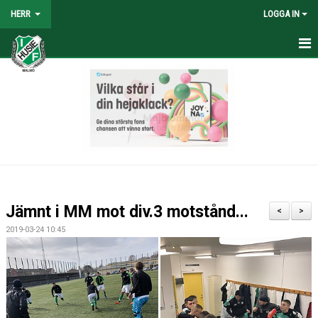
HERR
LOGGA IN
HEM
NYHETER
TRUPPEN
KALENDER
TABELL/RESULTAT
Jämnt i MM mot div.3 motstånd...
<
>
MATCHER
2019-03-24 10:45
BILDGALLERI
KONTAKT