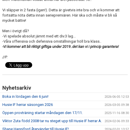
Vi släpper in 2 fasta (igen!). Detta är givetvis inte bra och vi kommer att
fortsätta nöta detta innan seriepremiären. Här ska och måste vi bli så
mycket bättre!
Men i övrigt då?
-Vi spelade absolut jämnt med ett div.3 lag...
-Våra offensiva och defensiva omställningar höll bra klass..
-Vi kommer att bli riktigt giftiga under 2019..det kan vi i princip garantera!
//P.
Nyhetsarkiv
Boka in lördagen den 6 juni!
2026-06-05 12:53
Husie IF herrar säsongen 2026
2026-03-05 09:38
Öppen provträning startar måndagen den 17/11.
2025-11-16 08:30
Viktor Zuta född 2008 tar nu steget upp till Husie IF herrar A.
2024-02-06 09:33
Shane Hanniford återvänder till Husie IF!
2024-02-01 13:57