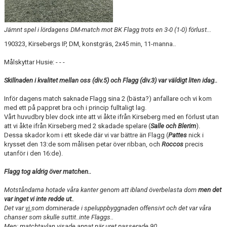
Jämnt spel i lördagens DM-match mot BK Flagg trots en 3-0 (1-0) förlust...
190323, Kirsebergs IP, DM, konstgräs, 2x45 min, 11-manna..
Målskyttar Husie: - - -
Skillnaden i kvalitet mellan oss (div.5) och Flagg (div.3) var väldigt liten idag..
Inför dagens match saknade Flagg sina 2 (bästa?) anfallare och vi kom
med ett på pappret bra och i princip fulltaligt lag.
Vårt huvudbry blev dock inte att vi åkte ifrån Kirseberg med en förlust utan
att vi åkte ifrån Kirseberg med 2 skadade spelare (
Salle och Blerim
).
Dessa skador kom i ett skede där vi var bättre än Flagg (
Pattes
nick i
krysset den 13:de som målisen petar över ribban, och
Roccos
precis
utanför i den 16:de).
Flagg tog aldrig över matchen..
Motståndarna hotade våra kanter genom att ibland överbelasta dom
men det
var inget vi inte redde ut.
.
Det var
vi
som dominerade i speluppbyggnaden offensivt och det var våra
chanser som skulle suttit..inte Flaggs..
Men: matchtavlan visade annat när uret passerade 90..