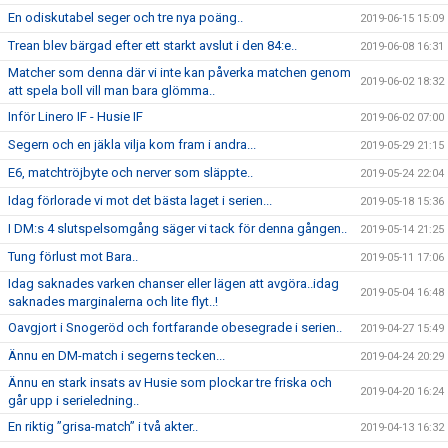
En odiskutabel seger och tre nya poäng..
2019-06-15 15:09
Trean blev bärgad efter ett starkt avslut i den 84:e..
2019-06-08 16:31
Matcher som denna där vi inte kan påverka matchen genom
2019-06-02 18:32
att spela boll vill man bara glömma..
Inför Linero IF - Husie IF
2019-06-02 07:00
Segern och en jäkla vilja kom fram i andra...
2019-05-29 21:15
E6, matchtröjbyte och nerver som släppte..
2019-05-24 22:04
Idag förlorade vi mot det bästa laget i serien...
2019-05-18 15:36
I DM:s 4 slutspelsomgång säger vi tack för denna gången..
2019-05-14 21:25
Tung förlust mot Bara..
2019-05-11 17:06
Idag saknades varken chanser eller lägen att avgöra..idag
2019-05-04 16:48
saknades marginalerna och lite flyt..!
Oavgjort i Snogeröd och fortfarande obesegrade i serien..
2019-04-27 15:49
Ännu en DM-match i segerns tecken...
2019-04-24 20:29
Ännu en stark insats av Husie som plockar tre friska och
2019-04-20 16:24
går upp i serieledning..
En riktig ”grisa-match” i två akter..
2019-04-13 16:32