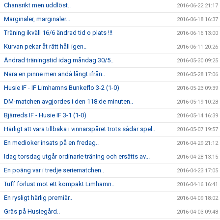
Chansrikt men uddlöst..
2016-06-22 21:17
Marginaler, marginaler...
2016-06-18 16:37
Träning ikväll 16/6 ändrad tid o plats !!!
2016-06-16 13:00
Kurvan pekar åt rätt håll igen..
2016-06-11 20:26
Ändrad träningstid idag måndag 30/5..
2016-05-30 09:25
Nära en pinne men ändå långt ifrån..
2016-05-28 17:06
Husie IF - IF Limhamns Bunkeflo 3-2 (1-0)
2016-05-23 09:39
DM-matchen avgjordes i den 118:de minuten..
2016-05-19 10:28
Bjärreds IF - Husie IF 3-1 (1-0)
2016-05-14 16:39
Härligt att vara tillbaka i vinnarspåret trots sådär spel..
2016-05-07 19:57
En medioker insats på en fredag..
2016-04-29 21:12
Idag torsdag utgår ordinarie träning och ersätts av...
2016-04-28 13:15
En poäng var i tredje seriematchen..
2016-04-23 17:05
Tuff förlust mot ett kompakt Limhamn..
2016-04-16 16:41
En rysligt härlig premiär..
2016-04-09 18:02
Gräs på Husiegård..
2016-04-03 09:48