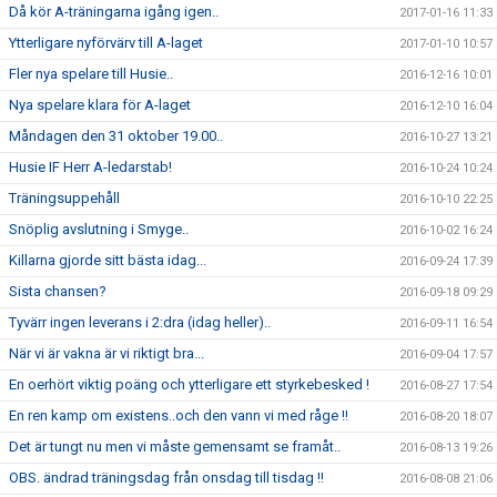
Då kör A-träningarna igång igen..
2017-01-16 11:33
Ytterligare nyförvärv till A-laget
2017-01-10 10:57
Fler nya spelare till Husie..
2016-12-16 10:01
Nya spelare klara för A-laget
2016-12-10 16:04
Måndagen den 31 oktober 19.00..
2016-10-27 13:21
Husie IF Herr A-ledarstab!
2016-10-24 10:24
Träningsuppehåll
2016-10-10 22:25
Snöplig avslutning i Smyge..
2016-10-02 16:24
Killarna gjorde sitt bästa idag...
2016-09-24 17:39
Sista chansen?
2016-09-18 09:29
Tyvärr ingen leverans i 2:dra (idag heller)..
2016-09-11 16:54
När vi är vakna är vi riktigt bra...
2016-09-04 17:57
En oerhört viktig poäng och ytterligare ett styrkebesked !
2016-08-27 17:54
En ren kamp om existens..och den vann vi med råge !!
2016-08-20 18:07
Det är tungt nu men vi måste gemensamt se framåt..
2016-08-13 19:26
OBS. ändrad träningsdag från onsdag till tisdag !!
2016-08-08 21:06