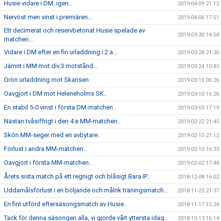
Husie vidare i DM..igen..
2019-04-09 21:12
Nervöst men vinst i premiären...
2019-04-06 17:51
Ett decimerat och reservbetonat Husie spelade av
2019-03-30 14:54
matchen...
Vidare i DM efter en fin urladdning i 2:a...
2019-03-28 21:30
Jämnt i MM mot div.3 motstånd...
2019-03-24 10:45
Grön urladdning mot Skansen
2019-03-16 06:26
Oavgjort i DM mot Heleneholms SK..
2019-03-10 16:26
En stabil 5-0 vinst i första DM-matchen..
2019-03-03 17:19
Nästan tvåsiffrigt i den 4:e MM-matchen..
2019-02-22 21:45
Skön MM-seger med en avbytare..
2019-02-15 21:12
Förlust i andra MM-matchen..
2019-02-10 16:33
Oavgjort i första MM-matchen..
2019-02-02 17:48
Årets sista match på ett regnigt och blåsigt Bara IP..
2018-12-08 16:02
Uddamålsförlust i en böljande och målrik träningsmatch..
2018-11-23 21:37
En fint utförd eftersäsongsmatch av Husie..
2018-11-17 15:24
Tack för denna säsongen alla, vi gjorde vårt yttersta idag..
2018-10-13 16:14