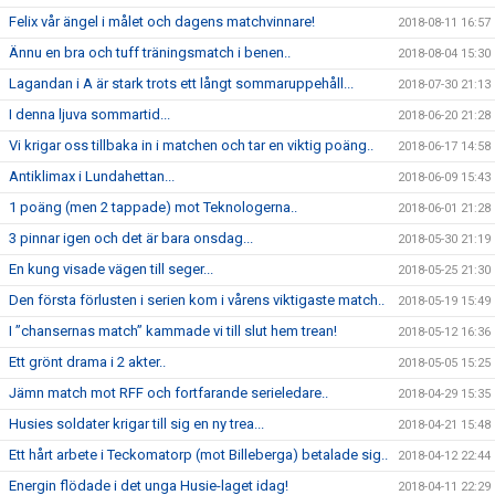
Felix vår ängel i målet och dagens matchvinnare!
2018-08-11 16:57
Ännu en bra och tuff träningsmatch i benen..
2018-08-04 15:30
Lagandan i A är stark trots ett långt sommaruppehåll...
2018-07-30 21:13
I denna ljuva sommartid...
2018-06-20 21:28
Vi krigar oss tillbaka in i matchen och tar en viktig poäng..
2018-06-17 14:58
Antiklimax i Lundahettan...
2018-06-09 15:43
1 poäng (men 2 tappade) mot Teknologerna..
2018-06-01 21:28
3 pinnar igen och det är bara onsdag...
2018-05-30 21:19
En kung visade vägen till seger...
2018-05-25 21:30
Den första förlusten i serien kom i vårens viktigaste match..
2018-05-19 15:49
I ”chansernas match” kammade vi till slut hem trean!
2018-05-12 16:36
Ett grönt drama i 2 akter..
2018-05-05 15:25
Jämn match mot RFF och fortfarande serieledare..
2018-04-29 15:35
Husies soldater krigar till sig en ny trea...
2018-04-21 15:48
Ett hårt arbete i Teckomatorp (mot Billeberga) betalade sig..
2018-04-12 22:44
Energin flödade i det unga Husie-laget idag!
2018-04-11 22:29