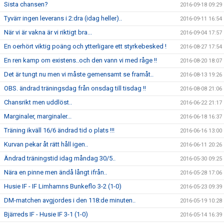
Sista chansen?
2016-09-18 09:29
Tyvärr ingen leverans i 2:dra (idag heller)..
2016-09-11 16:54
När vi är vakna är vi riktigt bra...
2016-09-04 17:57
En oerhört viktig poäng och ytterligare ett styrkebesked !
2016-08-27 17:54
En ren kamp om existens..och den vann vi med råge !!
2016-08-20 18:07
Det är tungt nu men vi måste gemensamt se framåt..
2016-08-13 19:26
OBS. ändrad träningsdag från onsdag till tisdag !!
2016-08-08 21:06
Chansrikt men uddlöst..
2016-06-22 21:17
Marginaler, marginaler...
2016-06-18 16:37
Träning ikväll 16/6 ändrad tid o plats !!!
2016-06-16 13:00
Kurvan pekar åt rätt håll igen..
2016-06-11 20:26
Ändrad träningstid idag måndag 30/5..
2016-05-30 09:25
Nära en pinne men ändå långt ifrån..
2016-05-28 17:06
Husie IF - IF Limhamns Bunkeflo 3-2 (1-0)
2016-05-23 09:39
DM-matchen avgjordes i den 118:de minuten..
2016-05-19 10:28
Bjärreds IF - Husie IF 3-1 (1-0)
2016-05-14 16:39