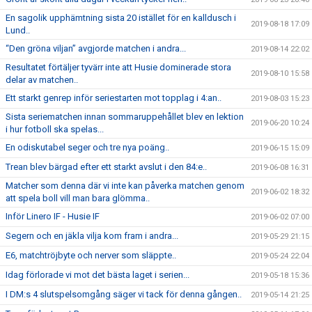
En sagolik upphämtning sista 20 istället för en kalldusch i
2019-08-18 17:09
Lund..
“Den gröna viljan” avgjorde matchen i andra...
2019-08-14 22:02
Resultatet förtäljer tyvärr inte att Husie dominerade stora
2019-08-10 15:58
delar av matchen..
Ett starkt genrep inför seriestarten mot topplag i 4:an..
2019-08-03 15:23
Sista seriematchen innan sommaruppehållet blev en lektion
2019-06-20 10:24
i hur fotboll ska spelas...
En odiskutabel seger och tre nya poäng..
2019-06-15 15:09
Trean blev bärgad efter ett starkt avslut i den 84:e..
2019-06-08 16:31
Matcher som denna där vi inte kan påverka matchen genom
2019-06-02 18:32
att spela boll vill man bara glömma..
Inför Linero IF - Husie IF
2019-06-02 07:00
Segern och en jäkla vilja kom fram i andra...
2019-05-29 21:15
E6, matchtröjbyte och nerver som släppte..
2019-05-24 22:04
Idag förlorade vi mot det bästa laget i serien...
2019-05-18 15:36
I DM:s 4 slutspelsomgång säger vi tack för denna gången..
2019-05-14 21:25