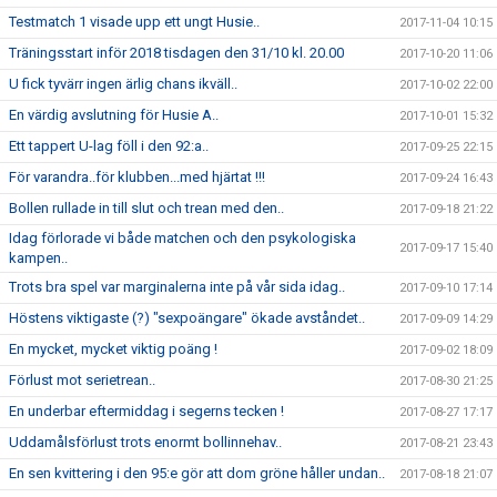
Testmatch 1 visade upp ett ungt Husie..
2017-11-04 10:15
Träningsstart inför 2018 tisdagen den 31/10 kl. 20.00
2017-10-20 11:06
U fick tyvärr ingen ärlig chans ikväll..
2017-10-02 22:00
En värdig avslutning för Husie A..
2017-10-01 15:32
Ett tappert U-lag föll i den 92:a..
2017-09-25 22:15
För varandra..för klubben...med hjärtat !!!
2017-09-24 16:43
Bollen rullade in till slut och trean med den..
2017-09-18 21:22
Idag förlorade vi både matchen och den psykologiska
2017-09-17 15:40
kampen..
Trots bra spel var marginalerna inte på vår sida idag..
2017-09-10 17:14
Höstens viktigaste (?) "sexpoängare" ökade avståndet..
2017-09-09 14:29
En mycket, mycket viktig poäng !
2017-09-02 18:09
Förlust mot serietrean..
2017-08-30 21:25
En underbar eftermiddag i segerns tecken !
2017-08-27 17:17
Uddamålsförlust trots enormt bollinnehav..
2017-08-21 23:43
En sen kvittering i den 95:e gör att dom gröne håller undan..
2017-08-18 21:07