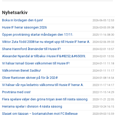
Nyhetsarkiv
Boka in lördagen den 6 juni!
2026-06-05 12:53
Husie IF herrar säsongen 2026
2026-03-05 09:38
Öppen provträning startar måndagen den 17/11.
2025-11-16 08:30
Viktor Zuta född 2008 tar nu steget upp till Husie IF herrar A.
2024-02-06 09:33
Shane Hanniford återvänder till Husie IF!
2024-02-01 13:57
Alexander Nyandal är tillbaka i Husie IF&#8252;&#65039;
2024-02-01 13:55
Vi hälsar Ismail Güven välkommen till Husie IF!
2024-01-11 11:18
Välkommen Benet Sadiku!
2024-01-11 11:17
Oliver Rantonen skriver på för år 2024!
2024-01-08 14:54
Vi hälsar vår nya ledartrio välkomna till Husie IF herrar A.
2023-11-17 14:17
Provträna med oss!
2022-11-15 14:29
Flera spelare väljer den gröna tröjan även till nästa säsong
2020-11-21 22:05
Herrarna spelar i division 4 nästa säsong
2020-10-24 16:15
Slaget om täppan – bortamatchen mot FC Bellevue
2020-09-03 15:59