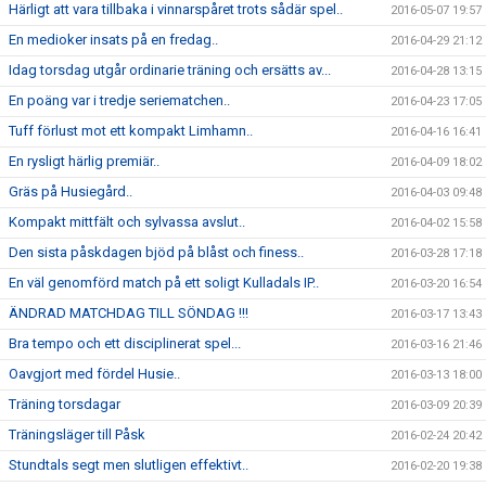
Härligt att vara tillbaka i vinnarspåret trots sådär spel..
2016-05-07 19:57
En medioker insats på en fredag..
2016-04-29 21:12
Idag torsdag utgår ordinarie träning och ersätts av...
2016-04-28 13:15
En poäng var i tredje seriematchen..
2016-04-23 17:05
Tuff förlust mot ett kompakt Limhamn..
2016-04-16 16:41
En rysligt härlig premiär..
2016-04-09 18:02
Gräs på Husiegård..
2016-04-03 09:48
Kompakt mittfält och sylvassa avslut..
2016-04-02 15:58
Den sista påskdagen bjöd på blåst och finess..
2016-03-28 17:18
En väl genomförd match på ett soligt Kulladals IP..
2016-03-20 16:54
ÄNDRAD MATCHDAG TILL SÖNDAG !!!
2016-03-17 13:43
Bra tempo och ett disciplinerat spel...
2016-03-16 21:46
Oavgjort med fördel Husie..
2016-03-13 18:00
Träning torsdagar
2016-03-09 20:39
Träningsläger till Påsk
2016-02-24 20:42
Stundtals segt men slutligen effektivt..
2016-02-20 19:38