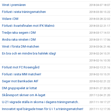
Vinst i premiären
2018-04-07 18:07
Förlust i sista träningsmatchen
2018-03-30 15:22
Vidare i DM
2018-03-28 22:02
Förlust i kvartsfinalen mot IFK Malmö
2018-03-22 21:17
Tredje raka segern i DM
2018-03-17 14:51
Andra raka vinsten i DM
2018-03-11 17:06
Vinst i första DM-matchen
2018-03-06 21:46
En bra och en mindre bra halvlek idag!
2018-02-24 15:31
2018-02-16 10:35
Förlust mot FC Rosengård
2018-02-13 21:16
Förlust i sista MM matchen!
2018-02-10 15:31
Seger mot Barrikaden AIF
2018-02-02 21:22
DM gruppspelet är lottat
2018-01-27 20:30
Skånesport skriver om A-laget
2017-12-04 21:20
U-21 vägrade ställa in skorna i dagens träningsmatch..
2017-11-18 17:27
Innovativt spel bärgade trean för U i 1:a träningsmatchen!
2017-11-12 17:35