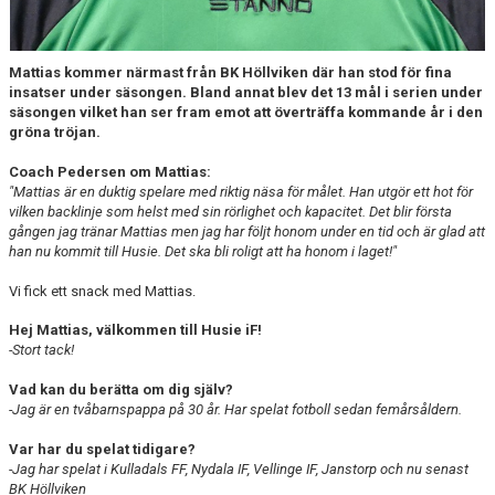
Mattias kommer närmast från BK Höllviken där han stod för fina
insatser under säsongen. Bland annat blev det 13 mål i serien under
säsongen vilket han ser fram emot att överträffa kommande år i den
gröna tröjan.
Coach Pedersen om Mattias:
"Mattias är en duktig spelare med riktig näsa för målet. Han utgör ett hot för
vilken backlinje som helst med sin rörlighet och kapacitet. Det blir första
gången jag tränar Mattias men jag har följt honom under en tid och är glad att
han nu kommit till Husie. Det ska bli roligt att ha honom i laget!"
Vi fick ett snack med Mattias.
Hej Mattias, välkommen till Husie iF!
-Stort tack!
Vad kan du berätta om dig själv?
-Jag är en tvåbarnspappa på 30 år. Har spelat fotboll sedan femårsåldern.
Var har du spelat tidigare?
-Jag har spelat i Kulladals FF, Nydala IF, Vellinge IF, Janstorp och nu senast
BK Höllviken