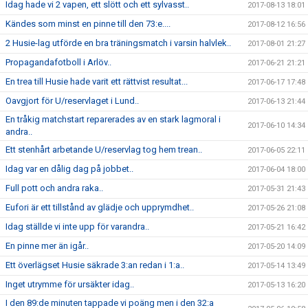
Idag hade vi 2 vapen, ett slött och ett sylvasst..
2017-08-13 18:01
Kändes som minst en pinne till den 73:e....
2017-08-12 16:56
2 Husie-lag utförde en bra träningsmatch i varsin halvlek..
2017-08-01 21:27
Propagandafotboll i Arlöv..
2017-06-21 21:21
En trea till Husie hade varit ett rättvist resultat...
2017-06-17 17:48
Oavgjort för U/reservlaget i Lund..
2017-06-13 21:44
En tråkig matchstart reparerades av en stark lagmoral i
2017-06-10 14:34
andra..
Ett stenhårt arbetande U/reservlag tog hem trean..
2017-06-05 22:11
Idag var en dålig dag på jobbet..
2017-06-04 18:00
Full pott och andra raka..
2017-05-31 21:43
Eufori är ett tillstånd av glädje och upprymdhet..
2017-05-26 21:08
Idag ställde vi inte upp för varandra..
2017-05-21 16:42
En pinne mer än igår..
2017-05-20 14:09
Ett överlägset Husie säkrade 3:an redan i 1:a..
2017-05-14 13:49
Inget utrymme för ursäkter idag..
2017-05-13 16:20
I den 89:de minuten tappade vi poäng men i den 32:a