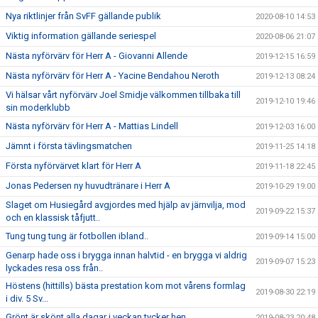
Nya riktlinjer från SvFF gällande publik
2020-08-10 14:53
Viktig information gällande seriespel
2020-08-06 21:07
Nästa nyförvärv för Herr A - Giovanni Allende
2019-12-15 16:59
Nästa nyförvärv för Herr A - Yacine Bendahou Neroth
2019-12-13 08:24
Vi hälsar vårt nyförvärv Joel Smidje välkommen tillbaka till
2019-12-10 19:46
sin moderklubb
Nästa nyförvärv för Herr A - Mattias Lindell
2019-12-03 16:00
Jämnt i första tävlingsmatchen
2019-11-25 14:18
Första nyförvärvet klart för Herr A
2019-11-18 22:45
Jonas Pedersen ny huvudtränare i Herr A
2019-10-29 19:00
Slaget om Husiegård avgjordes med hjälp av järnvilja, mod
2019-09-22 15:37
och en klassisk tåfjutt..
Tung tung tung är fotbollen ibland..
2019-09-14 15:00
Genarp hade oss i brygga innan halvtid - en brygga vi aldrig
2019-09-07 15:23
lyckades resa oss från..
Höstens (hittills) bästa prestation kom mot vårens formlag
2019-08-30 22:19
i div. 5 Sv...
Grönt är skönt alla dagar i veckan tycker hen..
2019-08-23 20:48