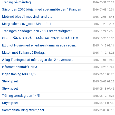
Träning på måndag
2016-01-31 20:28
Säsongen 2016 börjar med spelarmöte den 18 januari
2016-01-08 10:31
Motvind blev till medvind i andra...
2015-12-05 15:43
Marginalerna avgjorde MM-mötet..
2015-11-29 17:17
Träningen onsdagen den 25/11 startar tidigare !
2015-11-24 12:55
OBS. TRÄNING IKVÄLL MÅNDAG 23/11 INSTÄLLD !!
2015-11-23 13:30
Ett ungt Husie med en erfaren kärna visade vägen..
2015-11-15 09:11
Match mot Balkan på lördag..
2015-11-12 15:25
A-lag Träningsstart måndagen den 2 november..
2015-11-01 16:52
Informationsträff Herr A
2015-10-25 19:41
Ingen träning tors 11/6
2015-06-10 06:20
Stryktipset
2015-06-08 09:26
Stryktipset
2015-05-18 07:42
Träning torsdag den 14/5
2015-05-12 13:26
Stryktipset
2015-05-11 08:32
Sammanställning stryktipset
2015-05-08 09:18