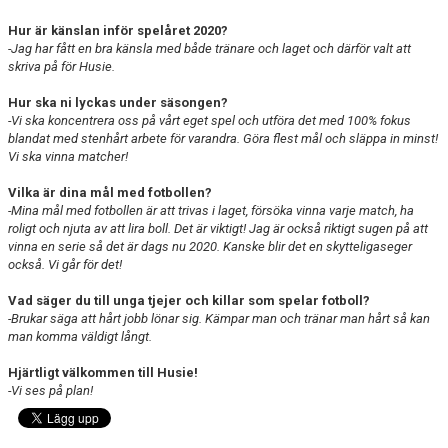
Hur är känslan inför spelåret 2020?
-Jag har fått en bra känsla med både tränare och laget och därför valt att
skriva på för Husie.
Hur ska ni lyckas under säsongen?
-Vi ska koncentrera oss på vårt eget spel och utföra det med 100% fokus
blandat med stenhårt arbete för varandra. Göra flest mål och släppa in minst!
Vi ska vinna matcher!
Vilka är dina mål med fotbollen?
-Mina mål med fotbollen är att trivas i laget, försöka vinna varje match, ha
roligt och njuta av att lira boll. Det är viktigt!
Jag är också riktigt sugen på att
vinna en serie så det är dags nu 2020. Kanske blir det en skytteligaseger
också. Vi går för det!
Vad säger du till unga tjejer och killar som spelar fotboll?
-Brukar säga att hårt jobb lönar sig. Kämpar man och tränar man hårt så kan
man komma väldigt långt.
Hjärtligt välkommen till Husie!
-Vi ses på plan!