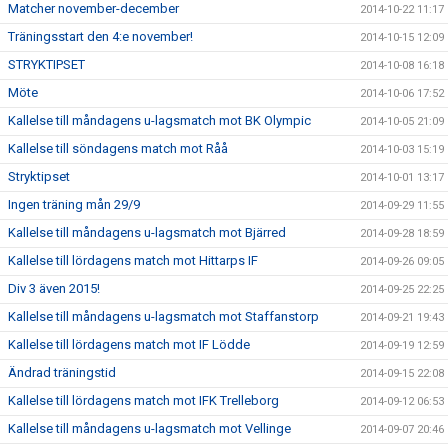
Matcher november-december
2014-10-22 11:17
Träningsstart den 4:e november!
2014-10-15 12:09
STRYKTIPSET
2014-10-08 16:18
Möte
2014-10-06 17:52
Kallelse till måndagens u-lagsmatch mot BK Olympic
2014-10-05 21:09
Kallelse till söndagens match mot Råå
2014-10-03 15:19
Stryktipset
2014-10-01 13:17
Ingen träning mån 29/9
2014-09-29 11:55
Kallelse till måndagens u-lagsmatch mot Bjärred
2014-09-28 18:59
Kallelse till lördagens match mot Hittarps IF
2014-09-26 09:05
Div 3 även 2015!
2014-09-25 22:25
Kallelse till måndagens u-lagsmatch mot Staffanstorp
2014-09-21 19:43
Kallelse till lördagens match mot IF Lödde
2014-09-19 12:59
Ändrad träningstid
2014-09-15 22:08
Kallelse till lördagens match mot IFK Trelleborg
2014-09-12 06:53
Kallelse till måndagens u-lagsmatch mot Vellinge
2014-09-07 20:46