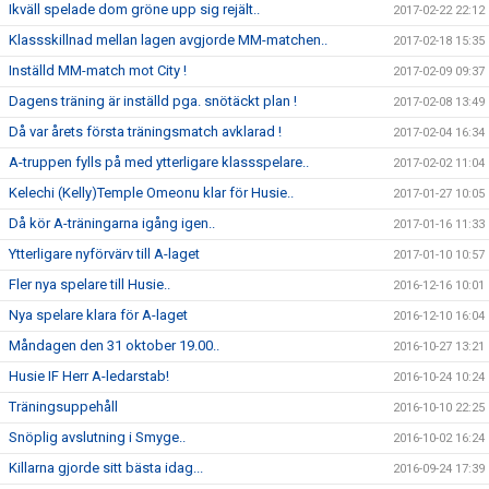
Ikväll spelade dom gröne upp sig rejält..
2017-02-22 22:12
Klassskillnad mellan lagen avgjorde MM-matchen..
2017-02-18 15:35
Inställd MM-match mot City !
2017-02-09 09:37
Dagens träning är inställd pga. snötäckt plan !
2017-02-08 13:49
Då var årets första träningsmatch avklarad !
2017-02-04 16:34
A-truppen fylls på med ytterligare klassspelare..
2017-02-02 11:04
Kelechi (Kelly)Temple Omeonu klar för Husie..
2017-01-27 10:05
Då kör A-träningarna igång igen..
2017-01-16 11:33
Ytterligare nyförvärv till A-laget
2017-01-10 10:57
Fler nya spelare till Husie..
2016-12-16 10:01
Nya spelare klara för A-laget
2016-12-10 16:04
Måndagen den 31 oktober 19.00..
2016-10-27 13:21
Husie IF Herr A-ledarstab!
2016-10-24 10:24
Träningsuppehåll
2016-10-10 22:25
Snöplig avslutning i Smyge..
2016-10-02 16:24
Killarna gjorde sitt bästa idag...
2016-09-24 17:39