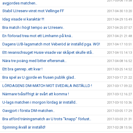
2017-05-06 19:58
avgjordes matchen..
Stabil U/reserv-vinst mot Vellinge FF
2017-04-30 13:20
Idag visade vi karaktär !!!
2017-04-29 15:49
Bra match i högt tempo av U/reserv..
2017-04-25 07:57
En förlorad trea mot ett Limhamn på knä..
2017-04-21 21:48
Dagens U/B-lagsmatch mot Veberöd är inställd pga. WO!
2017-04-17 10:51
Ett revanschsuget Husie visade var skåpet skulle stå..
2017-04-15 14:13
Nära tre poäng med bitter eftersmak..
2017-04-08 16:52
Ett bra genrep..ett kvar !
2017-03-25 14:52
Bra spel av U gjorde en frusen publik glad..
2017-03-17 21:22
LÖRDAGENS DM-MATCH MOT SVEDALA INSTÄLLD !
2017-03-17 09:22
Närmare tvåsiffrigt är svårt att komma !
2017-03-12 16:27
U-lags matchen i morgon lördag är inställd..
2017-03-10 10:36
Oavgjort i första DM-matchen..
2017-03-05 17:29
Bra utförd träningsmatch av U trots "knapp" förlust..
2017-03-03 21:31
Spinning ikväll är inställd!
2017-02-28 15:56