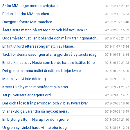
Skön MM-seger med en avbytare..
2019-02-15 21:12
Förlust i andra MM-matchen..
2019-02-10 16:33
Oavgjort i första MM-matchen..
2019-02-02 17:48
Årets sista match på ett regnigt och blåsigt Bara IP..
2018-12-08 16:02
Uddamålsförlust i en böljande och målrik träningsmatch..
2018-11-23 21:37
En fint utförd eftersäsongsmatch av Husie..
2018-11-17 15:24
Tack för denna säsongen alla, vi gjorde vårt yttersta idag..
2018-10-13 16:14
En stark insats av Husie som borde haft tre istället för en..
2018-10-10 21:23
Det gemensamma målet är nått, nu börjar kvalet..
2018-10-06 15:26
Mentalt var vi inte där idag..
2018-09-30 15:31
Kross i Dalby men motståndet ska äras..
2018-09-21 21:27
Att pulverisera är dagens ord..
2018-09-15 14:51
Där gick tåget från perrongen och vi blev tyvärr kvar..
2018-09-08 18:10
Vi är skyldiga varandra så mycket mera..
2018-09-02 16:49
En blytung afton i Hjärup för dom gröne..
2018-08-24 21:10
Ur grön synvinkel hade vi inte otur idag..
2018-08-18 12:04