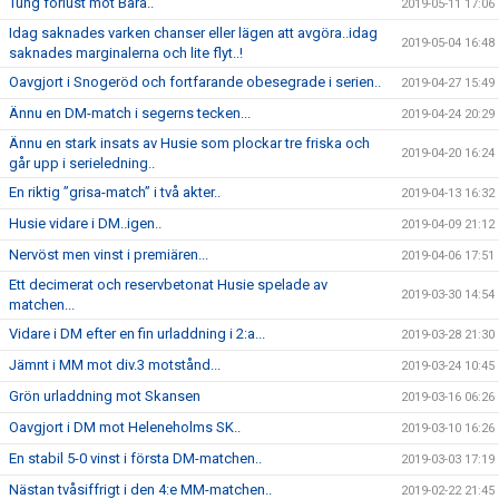
Tung förlust mot Bara..
2019-05-11 17:06
Idag saknades varken chanser eller lägen att avgöra..idag
2019-05-04 16:48
saknades marginalerna och lite flyt..!
Oavgjort i Snogeröd och fortfarande obesegrade i serien..
2019-04-27 15:49
Ännu en DM-match i segerns tecken...
2019-04-24 20:29
Ännu en stark insats av Husie som plockar tre friska och
2019-04-20 16:24
går upp i serieledning..
En riktig ”grisa-match” i två akter..
2019-04-13 16:32
Husie vidare i DM..igen..
2019-04-09 21:12
Nervöst men vinst i premiären...
2019-04-06 17:51
Ett decimerat och reservbetonat Husie spelade av
2019-03-30 14:54
matchen...
Vidare i DM efter en fin urladdning i 2:a...
2019-03-28 21:30
Jämnt i MM mot div.3 motstånd...
2019-03-24 10:45
Grön urladdning mot Skansen
2019-03-16 06:26
Oavgjort i DM mot Heleneholms SK..
2019-03-10 16:26
En stabil 5-0 vinst i första DM-matchen..
2019-03-03 17:19
Nästan tvåsiffrigt i den 4:e MM-matchen..
2019-02-22 21:45