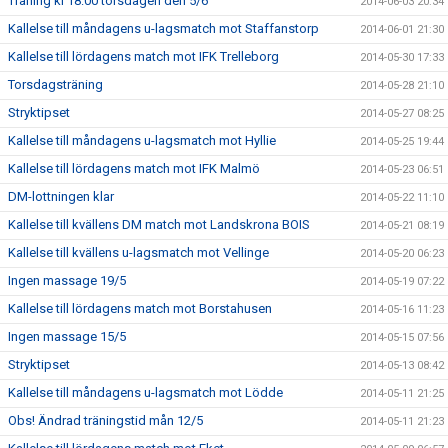
Träning kl 18:00 torsdagen den 5/6
2014-06-03 20:34
Kallelse till måndagens u-lagsmatch mot Staffanstorp
2014-06-01 21:30
Kallelse till lördagens match mot IFK Trelleborg
2014-05-30 17:33
Torsdagsträning
2014-05-28 21:10
Stryktipset
2014-05-27 08:25
Kallelse till måndagens u-lagsmatch mot Hyllie
2014-05-25 19:44
Kallelse till lördagens match mot IFK Malmö
2014-05-23 06:51
DM-lottningen klar
2014-05-22 11:10
Kallelse till kvällens DM match mot Landskrona BOIS
2014-05-21 08:19
Kallelse till kvällens u-lagsmatch mot Vellinge
2014-05-20 06:23
Ingen massage 19/5
2014-05-19 07:22
Kallelse till lördagens match mot Borstahusen
2014-05-16 11:23
Ingen massage 15/5
2014-05-15 07:56
Stryktipset
2014-05-13 08:42
Kallelse till måndagens u-lagsmatch mot Lödde
2014-05-11 21:25
Obs! Ändrad träningstid mån 12/5
2014-05-11 21:23