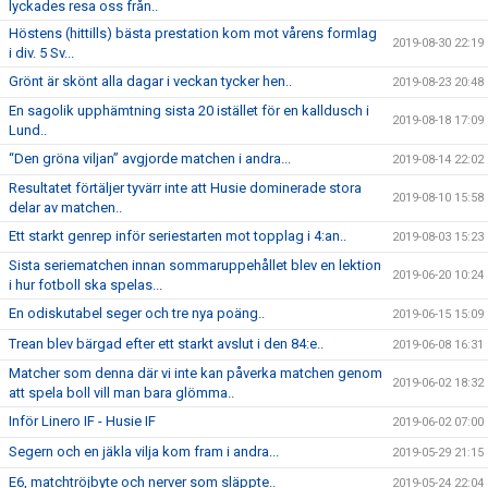
lyckades resa oss från..
Höstens (hittills) bästa prestation kom mot vårens formlag
2019-08-30 22:19
i div. 5 Sv...
Grönt är skönt alla dagar i veckan tycker hen..
2019-08-23 20:48
En sagolik upphämtning sista 20 istället för en kalldusch i
2019-08-18 17:09
Lund..
“Den gröna viljan” avgjorde matchen i andra...
2019-08-14 22:02
Resultatet förtäljer tyvärr inte att Husie dominerade stora
2019-08-10 15:58
delar av matchen..
Ett starkt genrep inför seriestarten mot topplag i 4:an..
2019-08-03 15:23
Sista seriematchen innan sommaruppehållet blev en lektion
2019-06-20 10:24
i hur fotboll ska spelas...
En odiskutabel seger och tre nya poäng..
2019-06-15 15:09
Trean blev bärgad efter ett starkt avslut i den 84:e..
2019-06-08 16:31
Matcher som denna där vi inte kan påverka matchen genom
2019-06-02 18:32
att spela boll vill man bara glömma..
Inför Linero IF - Husie IF
2019-06-02 07:00
Segern och en jäkla vilja kom fram i andra...
2019-05-29 21:15
E6, matchtröjbyte och nerver som släppte..
2019-05-24 22:04