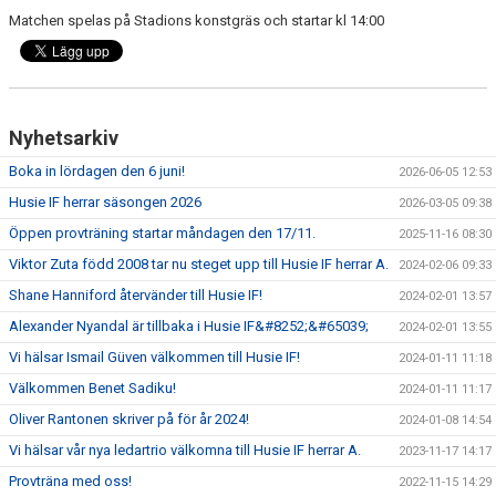
Matchen spelas på Stadions konstgräs och startar kl 14:00
Nyhetsarkiv
Boka in lördagen den 6 juni!
2026-06-05 12:53
Husie IF herrar säsongen 2026
2026-03-05 09:38
Öppen provträning startar måndagen den 17/11.
2025-11-16 08:30
Viktor Zuta född 2008 tar nu steget upp till Husie IF herrar A.
2024-02-06 09:33
Shane Hanniford återvänder till Husie IF!
2024-02-01 13:57
Alexander Nyandal är tillbaka i Husie IF&#8252;&#65039;
2024-02-01 13:55
Vi hälsar Ismail Güven välkommen till Husie IF!
2024-01-11 11:18
Välkommen Benet Sadiku!
2024-01-11 11:17
Oliver Rantonen skriver på för år 2024!
2024-01-08 14:54
Vi hälsar vår nya ledartrio välkomna till Husie IF herrar A.
2023-11-17 14:17
Provträna med oss!
2022-11-15 14:29