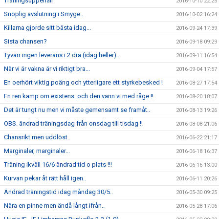
Träningsuppehåll
2016-10-10 22:25
Snöplig avslutning i Smyge..
2016-10-02 16:24
Killarna gjorde sitt bästa idag...
2016-09-24 17:39
Sista chansen?
2016-09-18 09:29
Tyvärr ingen leverans i 2:dra (idag heller)..
2016-09-11 16:54
När vi är vakna är vi riktigt bra...
2016-09-04 17:57
En oerhört viktig poäng och ytterligare ett styrkebesked !
2016-08-27 17:54
En ren kamp om existens..och den vann vi med råge !!
2016-08-20 18:07
Det är tungt nu men vi måste gemensamt se framåt..
2016-08-13 19:26
OBS. ändrad träningsdag från onsdag till tisdag !!
2016-08-08 21:06
Chansrikt men uddlöst..
2016-06-22 21:17
Marginaler, marginaler...
2016-06-18 16:37
Träning ikväll 16/6 ändrad tid o plats !!!
2016-06-16 13:00
Kurvan pekar åt rätt håll igen..
2016-06-11 20:26
Ändrad träningstid idag måndag 30/5..
2016-05-30 09:25
Nära en pinne men ändå långt ifrån..
2016-05-28 17:06