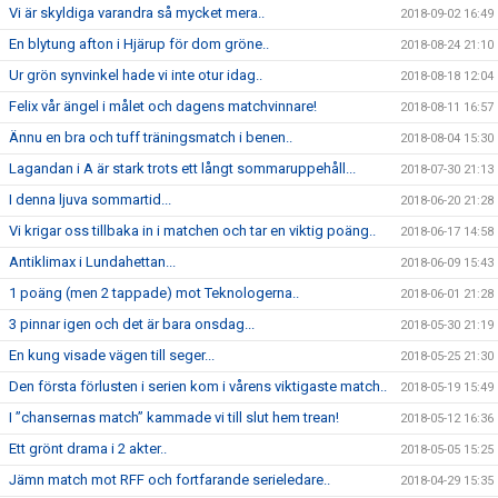
Vi är skyldiga varandra så mycket mera..
2018-09-02 16:49
En blytung afton i Hjärup för dom gröne..
2018-08-24 21:10
Ur grön synvinkel hade vi inte otur idag..
2018-08-18 12:04
Felix vår ängel i målet och dagens matchvinnare!
2018-08-11 16:57
Ännu en bra och tuff träningsmatch i benen..
2018-08-04 15:30
Lagandan i A är stark trots ett långt sommaruppehåll...
2018-07-30 21:13
I denna ljuva sommartid...
2018-06-20 21:28
Vi krigar oss tillbaka in i matchen och tar en viktig poäng..
2018-06-17 14:58
Antiklimax i Lundahettan...
2018-06-09 15:43
1 poäng (men 2 tappade) mot Teknologerna..
2018-06-01 21:28
3 pinnar igen och det är bara onsdag...
2018-05-30 21:19
En kung visade vägen till seger...
2018-05-25 21:30
Den första förlusten i serien kom i vårens viktigaste match..
2018-05-19 15:49
I ”chansernas match” kammade vi till slut hem trean!
2018-05-12 16:36
Ett grönt drama i 2 akter..
2018-05-05 15:25
Jämn match mot RFF och fortfarande serieledare..
2018-04-29 15:35