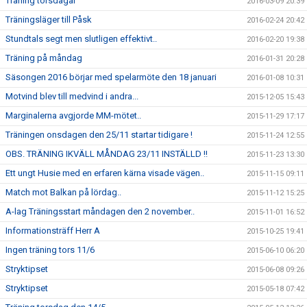
Träning torsdagar
2016-03-09 20:39
Träningsläger till Påsk
2016-02-24 20:42
Stundtals segt men slutligen effektivt..
2016-02-20 19:38
Träning på måndag
2016-01-31 20:28
Säsongen 2016 börjar med spelarmöte den 18 januari
2016-01-08 10:31
Motvind blev till medvind i andra...
2015-12-05 15:43
Marginalerna avgjorde MM-mötet..
2015-11-29 17:17
Träningen onsdagen den 25/11 startar tidigare !
2015-11-24 12:55
OBS. TRÄNING IKVÄLL MÅNDAG 23/11 INSTÄLLD !!
2015-11-23 13:30
Ett ungt Husie med en erfaren kärna visade vägen..
2015-11-15 09:11
Match mot Balkan på lördag..
2015-11-12 15:25
A-lag Träningsstart måndagen den 2 november..
2015-11-01 16:52
Informationsträff Herr A
2015-10-25 19:41
Ingen träning tors 11/6
2015-06-10 06:20
Stryktipset
2015-06-08 09:26
Stryktipset
2015-05-18 07:42