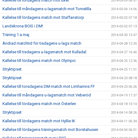
Kallelse till lördagens match mot Eket
2014-05-09 06:57
Kallelse till måndagens u-lagsmatch mot Tomelilla
2014-05-04 14:06
Kallelse till lördagens match mot Staffanstorp
2014-05-02 07:18
Landskrona BOIS i DM!
2014-05-02 07:13
Träning 1:a maj
2014-04-30 15:47
Ändrad matchtid för tisdagens u-lags match
2014-04-28 12:35
Kallelse till tisdagens u-lagsmatch mot Kulladal
2014-04-27 16:46
Kallelse till lördagens match mot Olympic
2014-04-25 12:36
Stryktipset
2014-04-25 11:51
Stryktipset
2014-04-23 08:18
Kallelse till torsdagens DM-match mot Limhamns FF
2014-04-23 06:26
Kallelse till måndagens u-lagsmatch mot Veberöd
2014-04-19 17:37
Kallelse till lördagens match mot Österlen
2014-04-18 10:14
Stryktipset
2014-04-14 08:26
Kallelse till lördagens match mot Hyllie IK
2014-04-11 06:34
Kallelse till lördagens träningsmatch mot Borstahusen
2014-04-04 06:51