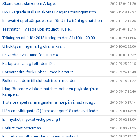
Skånesport skriver om A-laget
2017-12-04 21:20
U-21 vägrade ställa in skorna i dagens träningsmatch..
2017-11-18 17:27
Innovativt spel bärgade trean för U i 1:a träningsmatchen!
2017-11-12 17:35
Testmatch 1 visade upp ett ungt Husie..
2017-11-04 10:15
Träningsstart inför 2018 tisdagen den 31/10 kl. 20.00
2017-10-20 11:06
U fick tyvärr ingen ärlig chans ikväll..
2017-10-02 22:00
En värdig avslutning för Husie A..
2017-10-01 15:32
Ett tappert U-lag föll i den 92:a..
2017-09-25 22:15
För varandra..för klubben...med hjärtat !!!
2017-09-24 16:43
Bollen rullade in till slut och trean med den..
2017-09-18 21:22
Idag förlorade vi både matchen och den psykologiska
2017-09-17 15:40
kampen..
Trots bra spel var marginalerna inte på vår sida idag..
2017-09-10 17:14
Höstens viktigaste (?) "sexpoängare" ökade avståndet..
2017-09-09 14:29
En mycket, mycket viktig poäng !
2017-09-02 18:09
Förlust mot serietrean..
2017-08-30 21:25
En underbar eftermiddag i segerns tecken !
2017-08-27 17:17