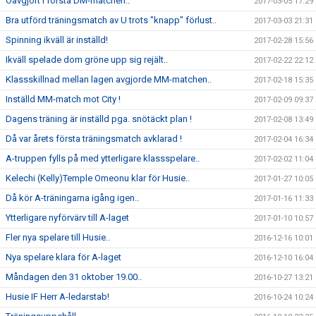
Oavgjort i första DM-matchen..
2017-03-05 17:29
Bra utförd träningsmatch av U trots "knapp" förlust..
2017-03-03 21:31
Spinning ikväll är inställd!
2017-02-28 15:56
Ikväll spelade dom gröne upp sig rejält..
2017-02-22 22:12
Klassskillnad mellan lagen avgjorde MM-matchen..
2017-02-18 15:35
Inställd MM-match mot City !
2017-02-09 09:37
Dagens träning är inställd pga. snötäckt plan !
2017-02-08 13:49
Då var årets första träningsmatch avklarad !
2017-02-04 16:34
A-truppen fylls på med ytterligare klassspelare..
2017-02-02 11:04
Kelechi (Kelly)Temple Omeonu klar för Husie..
2017-01-27 10:05
Då kör A-träningarna igång igen..
2017-01-16 11:33
Ytterligare nyförvärv till A-laget
2017-01-10 10:57
Fler nya spelare till Husie..
2016-12-16 10:01
Nya spelare klara för A-laget
2016-12-10 16:04
Måndagen den 31 oktober 19.00..
2016-10-27 13:21
Husie IF Herr A-ledarstab!
2016-10-24 10:24