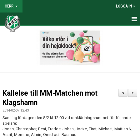
HERR
LOGGA IN
HEM
NYHETER
TRUPPEN
KALENDER
TABELL/RESULTAT
Kallelse till MM-Matchen mot
<
>
MATCHER
Klagshamn
2014-02-07 12:43
BILDGALLERI
Samling lördagen den 8/2 kl 12:00 vid omklädningsrummet för följande
spelare:
KONTAKT
Jonas, Christopher, Beni, Fredde, Johan, Jocke, Firat, Michael, Mattias N,
Astrit, Momme, Almin, Omid och Rasmus.