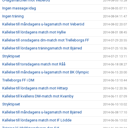
U-lagsmatchen mot Veberöd
2014-08-05 10:28
Ingen massage idag
2014-08-05 07:11
Ingen träning
2014-08-04 11:47
Kallelse till måndagens u-lagsmatch mot Veberöd
2014-08-02 20:07
Kallelse till lördagens match mot Hyllie
2014-08-01 08:45
Kallelse till onsdagens dm-match mot Trelleborgs FF
2014-07-29 20:55
Kallelse till lördagens träningsmatch mot Bjärred
2014-07-25 10:36
Stryktipset
2014-07-21 13:11
Kallelse till torsdagens match mot Råå
2014-06-18 08:27
Kallelse till måndagens u-lagsmatch mot BK Olympic
2014-06-15 20:00
Trelleborgs FF i DM
2014-06-13 10:44
Kallelse till lördagens match mot Hittarp
2014-06-12 20:36
Kallelse till kvällens DM-match mot Kvarnby
2014-06-11 07:09
Stryktipset
2014-06-10 10:02
Kallelse till måndagens u-lagsmatch mot Bjärred
2014-06-08 17:10
Kallelse till lördagens match mot IF Lödde
2014-06-06 13:02