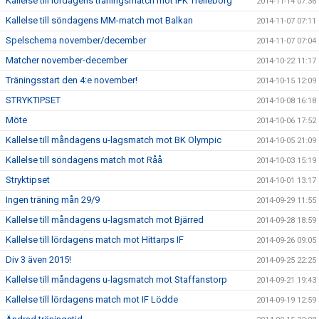
Kallelse till lördagens träningsmatch mot IFK Trelleborg
2014-11-14 07:36
Kallelse till söndagens MM-match mot Balkan
2014-11-07 07:11
Spelschema november/december
2014-11-07 07:04
Matcher november-december
2014-10-22 11:17
Träningsstart den 4:e november!
2014-10-15 12:09
STRYKTIPSET
2014-10-08 16:18
Möte
2014-10-06 17:52
Kallelse till måndagens u-lagsmatch mot BK Olympic
2014-10-05 21:09
Kallelse till söndagens match mot Råå
2014-10-03 15:19
Stryktipset
2014-10-01 13:17
Ingen träning mån 29/9
2014-09-29 11:55
Kallelse till måndagens u-lagsmatch mot Bjärred
2014-09-28 18:59
Kallelse till lördagens match mot Hittarps IF
2014-09-26 09:05
Div 3 även 2015!
2014-09-25 22:25
Kallelse till måndagens u-lagsmatch mot Staffanstorp
2014-09-21 19:43
Kallelse till lördagens match mot IF Lödde
2014-09-19 12:59