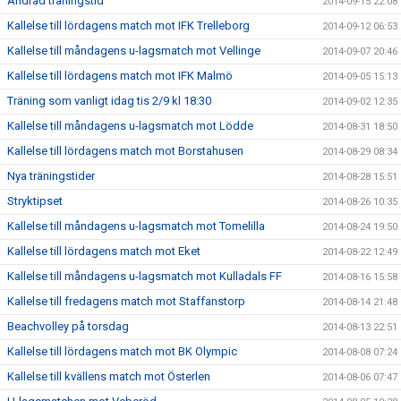
Ändrad träningstid
2014-09-15 22:08
Kallelse till lördagens match mot IFK Trelleborg
2014-09-12 06:53
Kallelse till måndagens u-lagsmatch mot Vellinge
2014-09-07 20:46
Kallelse till lördagens match mot IFK Malmö
2014-09-05 15:13
Träning som vanligt idag tis 2/9 kl 18:30
2014-09-02 12:35
Kallelse till måndagens u-lagsmatch mot Lödde
2014-08-31 18:50
Kallelse till lördagens match mot Borstahusen
2014-08-29 08:34
Nya träningstider
2014-08-28 15:51
Stryktipset
2014-08-26 10:35
Kallelse till måndagens u-lagsmatch mot Tomelilla
2014-08-24 19:50
Kallelse till lördagens match mot Eket
2014-08-22 12:49
Kallelse till måndagens u-lagsmatch mot Kulladals FF
2014-08-16 15:58
Kallelse till fredagens match mot Staffanstorp
2014-08-14 21:48
Beachvolley på torsdag
2014-08-13 22:51
Kallelse till lördagens match mot BK Olympic
2014-08-08 07:24
Kallelse till kvällens match mot Österlen
2014-08-06 07:47