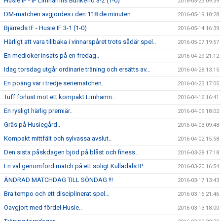
Husie IF - IF Limhamns Bunkeflo 3-2 (1-0)
2016-05-23 09:39
DM-matchen avgjordes i den 118:de minuten..
2016-05-19 10:28
Bjärreds IF - Husie IF 3-1 (1-0)
2016-05-14 16:39
Härligt att vara tillbaka i vinnarspåret trots sådär spel..
2016-05-07 19:57
En medioker insats på en fredag..
2016-04-29 21:12
Idag torsdag utgår ordinarie träning och ersätts av...
2016-04-28 13:15
En poäng var i tredje seriematchen..
2016-04-23 17:05
Tuff förlust mot ett kompakt Limhamn..
2016-04-16 16:41
En rysligt härlig premiär..
2016-04-09 18:02
Gräs på Husiegård..
2016-04-03 09:48
Kompakt mittfält och sylvassa avslut..
2016-04-02 15:58
Den sista påskdagen bjöd på blåst och finess..
2016-03-28 17:18
En väl genomförd match på ett soligt Kulladals IP..
2016-03-20 16:54
ÄNDRAD MATCHDAG TILL SÖNDAG !!!
2016-03-17 13:43
Bra tempo och ett disciplinerat spel...
2016-03-16 21:46
Oavgjort med fördel Husie..
2016-03-13 18:00