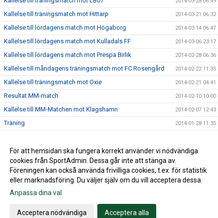
Kallelse till träningsmatch mot LB07
2014-03-28 06:49
Kallelse till träningsmatch mot Hittarp
2014-03-21 06:32
Kallelse till lördagens match mot Högaborg
2014-03-14 06:47
Kallelse till lördagens match mot Kulladals FF
2014-03-06 23:17
Kallelse till lördagens match mot Prespa Birlik
2014-02-28 06:36
Kallelse till måndagens träningsmatch mot FC Rosengård
2014-02-22 11:35
Kallelse till träningsmatch mot Oxie
2014-02-21 04:41
Resultat MM-match
2014-02-10 10:00
Kallelse till MM-Matchen mot Klagshamn
2014-02-07 12:43
Träning
2014-01-28 11:35
Internmatch
2014-01-24 15:53
Lördagsträningen är inställd
För att hemsidan ska fungera korrekt använder vi nödvändiga
2014-01-17 20:19
cookies från SportAdmin. Dessa går inte att stänga av.
2014-01-14 14:02
Föreningen kan också använda frivilliga cookies, t.ex. för statistik
eller marknadsföring. Du väljer själv om du vill acceptera dessa.
Anpassa dina val
Cookie-inställningar
Gå till Webbversion
Acceptera nödvändiga
Acceptera alla