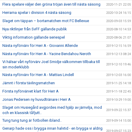
Flera spelare väljer den gröna tröjan även till nästa säsong
2020-11-21 22:05
Herrarna spelar i division 4 nästa säsong
2020-10-24 16:15
Slaget om täppan – bortamatchen mot FC Bellevue
2020-09-03 15:59
Nya riktlinjer från SvFF gällande publik
2020-08-10 14:53
Viktig information gällande seriespel
2020-08-06 21:07
Nästa nyförvärv för Herr A - Giovanni Allende
2019-12-15 16:59
Nästa nyförvärv för Herr A - Yacine Bendahou Neroth
2019-12-13 08:24
Vi hälsar vårt nyförvärv Joel Smidje välkommen tillbaka till
2019-12-10 19:46
sin moderklubb
Nästa nyförvärv för Herr A - Mattias Lindell
2019-12-03 16:00
Jämnt i första tävlingsmatchen
2019-11-25 14:18
Första nyförvärvet klart för Herr A
2019-11-18 22:45
Jonas Pedersen ny huvudtränare i Herr A
2019-10-29 19:00
Slaget om Husiegård avgjordes med hjälp av järnvilja, mod
2019-09-22 15:37
och en klassisk tåfjutt..
Tung tung tung är fotbollen ibland..
2019-09-14 15:00
Genarp hade oss i brygga innan halvtid - en brygga vi aldrig
2019-09-07 15:23