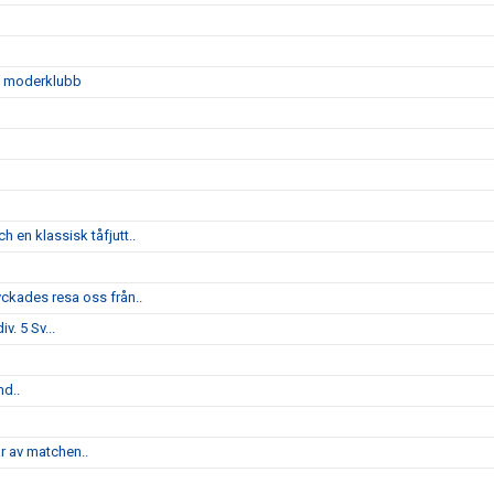
sin moderklubb
 en klassisk tåfjutt..
yckades resa oss från..
v. 5 Sv...
nd..
ar av matchen..