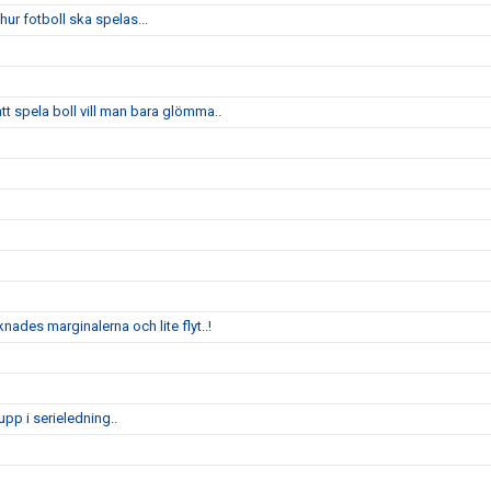
ur fotboll ska spelas...
 spela boll vill man bara glömma..
nades marginalerna och lite flyt..!
pp i serieledning..