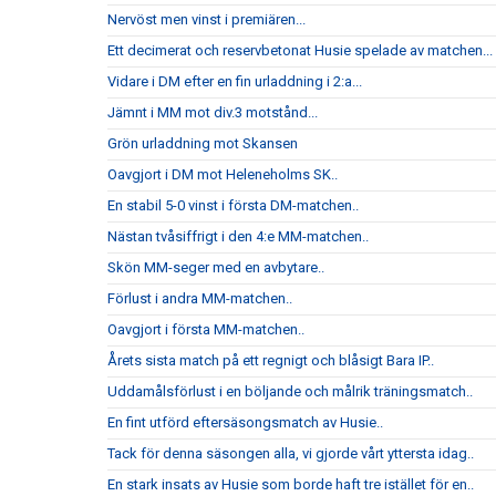
Nervöst men vinst i premiären...
Ett decimerat och reservbetonat Husie spelade av matchen...
Vidare i DM efter en fin urladdning i 2:a...
Jämnt i MM mot div.3 motstånd...
Grön urladdning mot Skansen
Oavgjort i DM mot Heleneholms SK..
En stabil 5-0 vinst i första DM-matchen..
Nästan tvåsiffrigt i den 4:e MM-matchen..
Skön MM-seger med en avbytare..
Förlust i andra MM-matchen..
Oavgjort i första MM-matchen..
Årets sista match på ett regnigt och blåsigt Bara IP..
Uddamålsförlust i en böljande och målrik träningsmatch..
En fint utförd eftersäsongsmatch av Husie..
Tack för denna säsongen alla, vi gjorde vårt yttersta idag..
En stark insats av Husie som borde haft tre istället för en..