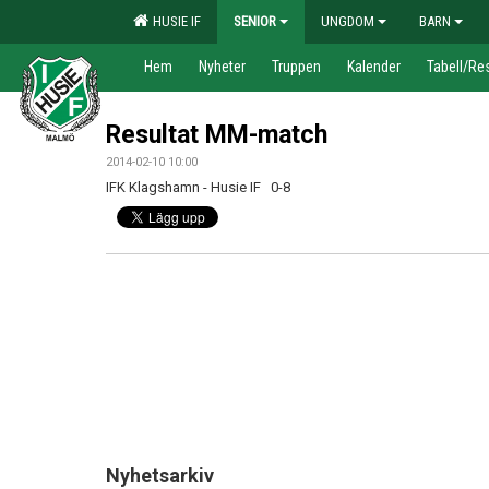
HUSIE IF
SENIOR
UNGDOM
BARN
Hem
Nyheter
Truppen
Kalender
Tabell/Res
Resultat MM-match
2014-02-10 10:00
IFK Klagshamn - Husie IF 0-8
Nyhetsarkiv