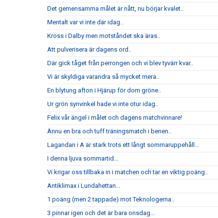
Det gemensamma målet är nått, nu börjar kvalet..
Mentalt var vi inte där idag..
Kross i Dalby men motståndet ska äras..
Att pulverisera är dagens ord..
Där gick tåget från perrongen och vi blev tyvärr kvar..
Vi är skyldiga varandra så mycket mera..
En blytung afton i Hjärup för dom gröne..
Ur grön synvinkel hade vi inte otur idag..
Felix vår ängel i målet och dagens matchvinnare!
Ännu en bra och tuff träningsmatch i benen..
Lagandan i A är stark trots ett långt sommaruppehåll...
I denna ljuva sommartid...
Vi krigar oss tillbaka in i matchen och tar en viktig poäng..
Antiklimax i Lundahettan...
1 poäng (men 2 tappade) mot Teknologerna..
3 pinnar igen och det är bara onsdag...