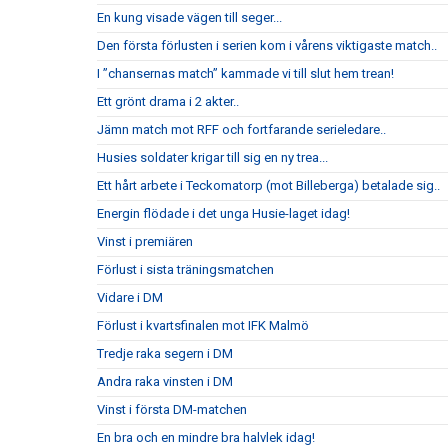
En kung visade vägen till seger...
Den första förlusten i serien kom i vårens viktigaste match..
I ”chansernas match” kammade vi till slut hem trean!
Ett grönt drama i 2 akter..
Jämn match mot RFF och fortfarande serieledare..
Husies soldater krigar till sig en ny trea...
Ett hårt arbete i Teckomatorp (mot Billeberga) betalade sig..
Energin flödade i det unga Husie-laget idag!
Vinst i premiären
Förlust i sista träningsmatchen
Vidare i DM
Förlust i kvartsfinalen mot IFK Malmö
Tredje raka segern i DM
Andra raka vinsten i DM
Vinst i första DM-matchen
En bra och en mindre bra halvlek idag!