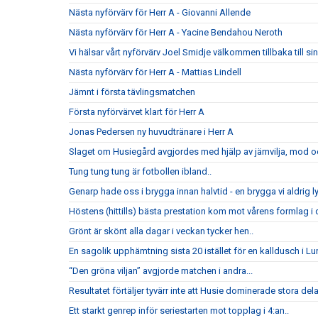
Nästa nyförvärv för Herr A - Giovanni Allende
Nästa nyförvärv för Herr A - Yacine Bendahou Neroth
Vi hälsar vårt nyförvärv Joel Smidje välkommen tillbaka till 
Nästa nyförvärv för Herr A - Mattias Lindell
Jämnt i första tävlingsmatchen
Första nyförvärvet klart för Herr A
Jonas Pedersen ny huvudtränare i Herr A
Slaget om Husiegård avgjordes med hjälp av järnvilja, mod och
Tung tung tung är fotbollen ibland..
Genarp hade oss i brygga innan halvtid - en brygga vi aldrig l
Höstens (hittills) bästa prestation kom mot vårens formlag i di
Grönt är skönt alla dagar i veckan tycker hen..
En sagolik upphämtning sista 20 istället för en kalldusch i Lu
“Den gröna viljan” avgjorde matchen i andra...
Resultatet förtäljer tyvärr inte att Husie dominerade stora del
Ett starkt genrep inför seriestarten mot topplag i 4:an..