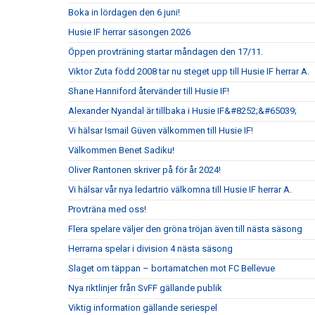
Boka in lördagen den 6 juni!
Husie IF herrar säsongen 2026
Öppen provträning startar måndagen den 17/11.
Viktor Zuta född 2008 tar nu steget upp till Husie IF herrar A.
Shane Hanniford återvänder till Husie IF!
Alexander Nyandal är tillbaka i Husie IF&#8252;&#65039;
Vi hälsar Ismail Güven välkommen till Husie IF!
Välkommen Benet Sadiku!
Oliver Rantonen skriver på för år 2024!
Vi hälsar vår nya ledartrio välkomna till Husie IF herrar A.
Provträna med oss!
Flera spelare väljer den gröna tröjan även till nästa säsong
Herrarna spelar i division 4 nästa säsong
Slaget om täppan – bortamatchen mot FC Bellevue
Nya riktlinjer från SvFF gällande publik
Viktig information gällande seriespel