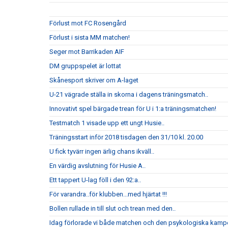
Förlust mot FC Rosengård
Förlust i sista MM matchen!
Seger mot Barrikaden AIF
DM gruppspelet är lottat
Skånesport skriver om A-laget
U-21 vägrade ställa in skorna i dagens träningsmatch..
Innovativt spel bärgade trean för U i 1:a träningsmatchen!
Testmatch 1 visade upp ett ungt Husie..
Träningsstart inför 2018 tisdagen den 31/10 kl. 20.00
U fick tyvärr ingen ärlig chans ikväll..
En värdig avslutning för Husie A..
Ett tappert U-lag föll i den 92:a..
För varandra..för klubben...med hjärtat !!!
Bollen rullade in till slut och trean med den..
Idag förlorade vi både matchen och den psykologiska kampe