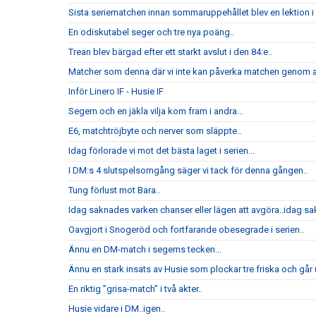
Sista seriematchen innan sommaruppehållet blev en lektion i h
En odiskutabel seger och tre nya poäng..
Trean blev bärgad efter ett starkt avslut i den 84:e..
Matcher som denna där vi inte kan påverka matchen genom att
Inför Linero IF - Husie IF
Segern och en jäkla vilja kom fram i andra...
E6, matchtröjbyte och nerver som släppte..
Idag förlorade vi mot det bästa laget i serien...
I DM:s 4 slutspelsomgång säger vi tack för denna gången..
Tung förlust mot Bara..
Idag saknades varken chanser eller lägen att avgöra..idag sak
Oavgjort i Snogeröd och fortfarande obesegrade i serien..
Ännu en DM-match i segerns tecken...
Ännu en stark insats av Husie som plockar tre friska och går u
En riktig ”grisa-match” i två akter..
Husie vidare i DM..igen..