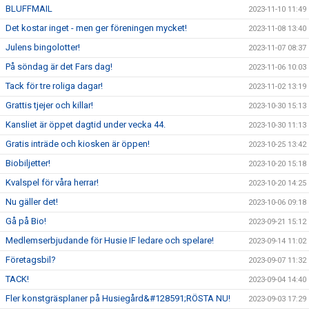
BLUFFMAIL
2023-11-10 11:49
Det kostar inget - men ger föreningen mycket!
2023-11-08 13:40
Julens bingolotter!
2023-11-07 08:37
På söndag är det Fars dag!
2023-11-06 10:03
Tack för tre roliga dagar!
2023-11-02 13:19
Grattis tjejer och killar!
2023-10-30 15:13
Kansliet är öppet dagtid under vecka 44.
2023-10-30 11:13
Gratis inträde och kiosken är öppen!
2023-10-25 13:42
Biobiljetter!
2023-10-20 15:18
Kvalspel för våra herrar!
2023-10-20 14:25
Nu gäller det!
2023-10-06 09:18
Gå på Bio!
2023-09-21 15:12
Medlemserbjudande för Husie IF ledare och spelare!
2023-09-14 11:02
Företagsbil?
2023-09-07 11:32
TACK!
2023-09-04 14:40
Fler konstgräsplaner på Husiegård&#128591;RÖSTA NU!
2023-09-03 17:29