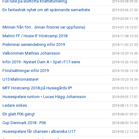
Full rulle på Bulltofta Knatteturnering.
2019-03-08 09:20
En fantastisk nyhet om ett spännande samarbete
2019-03-06 21:30
2019-02-04 11:18
Minnen från förr... (innan frisörer var uppfunna)
2019-01-18 10:07
Malmö FF / Husie IF Höstcamp 2018
2018-11-08 13:33
Preliminär serieindelning inför 2019
2018-11-05 21:03
Välkommen Mathias Johansson
2018-10-29 16:30
Inför 2019 - Nystart Dam A • Spel i F17-serie
2018-10-26 19:02
Förutsättningar inför 2019
2018-10-26 13:18
U15 Malmömästare!
2018-10-23 16:34
MFF Höstcamp 2018 på Husiegårds IP!
2018-09-10 15:11
Husiespelare runtom • Lucas Hägg Johansson
2018-09-05 17:07
Ledare sökes
2018-08-15 11:36
Ett glatt P06 gäng!
2018-08-07 09:21
Cup Denmark 2018 - P06
2018-08-03 10:49
Husiespelare får chansen i albanska U17
2018-06-12 12:54