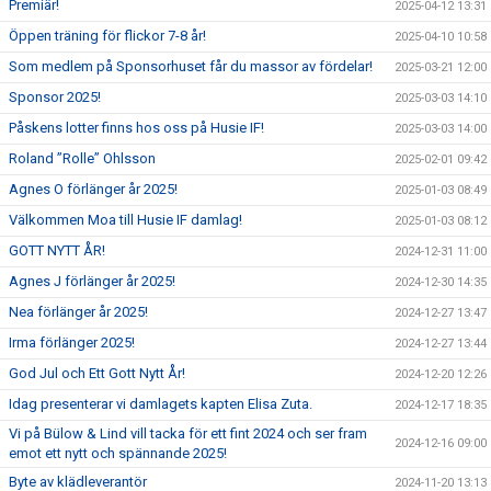
Premiär!
2025-04-12 13:31
Öppen träning för flickor 7-8 år!
2025-04-10 10:58
Som medlem på Sponsorhuset får du massor av fördelar!
2025-03-21 12:00
Sponsor 2025!
2025-03-03 14:10
Påskens lotter finns hos oss på Husie IF!
2025-03-03 14:00
Roland ”Rolle” Ohlsson
2025-02-01 09:42
Agnes O förlänger år 2025!
2025-01-03 08:49
Välkommen Moa till Husie IF damlag!
2025-01-03 08:12
GOTT NYTT ÅR!
2024-12-31 11:00
Agnes J förlänger år 2025!
2024-12-30 14:35
Nea förlänger år 2025!
2024-12-27 13:47
Irma förlänger 2025!
2024-12-27 13:44
God Jul och Ett Gott Nytt År!
2024-12-20 12:26
Idag presenterar vi damlagets kapten Elisa Zuta.
2024-12-17 18:35
Vi på Bülow & Lind vill tacka för ett fint 2024 och ser fram
2024-12-16 09:00
emot ett nytt och spännande 2025!
Byte av klädleverantör
2024-11-20 13:13