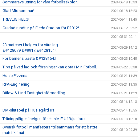
Sommaravslutning för våra fotbollsskolor!
2024-06-19 13:33
Glad Midsommar!
2024-06-18 15:23
TREVLIG HELG!
2024-06-14 11:45
Guidad rundtur på Eleda Stadion för P2012!
2024-06-12 09:52
2024-05-31 20:11
23 matcher i helgen för våra lag
2024-05-29 14:12
&#128079;&#9917;&#128154;!
För barnens bästa &#128154;!
2024-05-23 10:45
Tips på vad lag och föreningar kan göra i Min Fotboll.
2024-05-22 08:38
Husie Pizzeria
2024-05-21 11:39
RPA-Enginering
2024-05-21 11:35
Bülow & Lind Fastighetsförmedling
2024-05-21 11:29
2024-05-16 12:13
DM-slutspel på Husiegård IP!
2024-05-14 15:55
Träningsläger i helgen för Husie IF U19/juniorer!
2024-05-13 10:18
Svensk fotboll manifesterar tillsammans för ett bättre
2024-05-10 09:39
matchklimat.