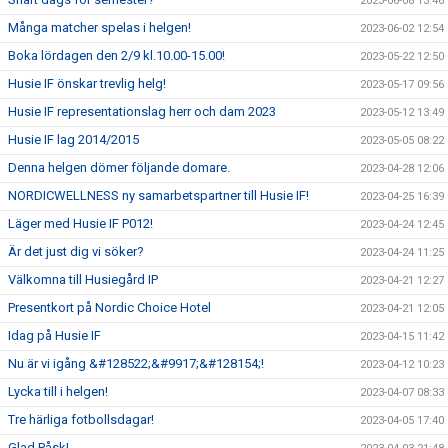
2023-06-08 13:46
Många matcher spelas i helgen!
2023-06-02 12:54
Boka lördagen den 2/9 kl.10.00-15.00!
2023-05-22 12:50
Husie IF önskar trevlig helg!
2023-05-17 09:56
Husie IF representationslag herr och dam 2023
2023-05-12 13:49
Husie IF lag 2014/2015
2023-05-05 08:22
Denna helgen dömer följande domare.
2023-04-28 12:06
NORDICWELLNESS ny samarbetspartner till Husie IF!
2023-04-25 16:39
Läger med Husie IF P012!
2023-04-24 12:45
Är det just dig vi söker?
2023-04-24 11:25
Välkomna till Husiegård IP
2023-04-21 12:27
Presentkort på Nordic Choice Hotel
2023-04-21 12:05
Idag på Husie IF
2023-04-15 11:42
Nu är vi igång &#128522;&#9917;&#128154;!
2023-04-12 10:23
Lycka till i helgen!
2023-04-07 08:33
Tre härliga fotbollsdagar!
2023-04-05 17:40
Glad Påsk!