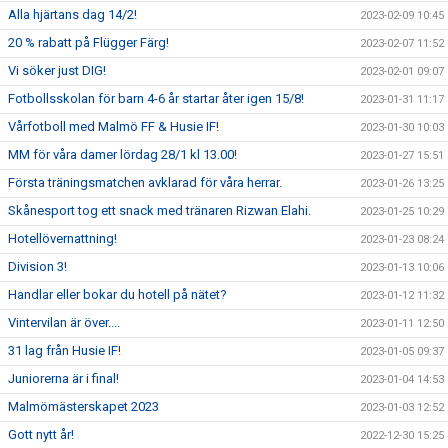
Alla hjärtans dag 14/2!
2023-02-09 10:45
20 % rabatt på Flügger Färg!
2023-02-07 11:52
Vi söker just DIG!
2023-02-01 09:07
Fotbollsskolan för barn 4-6 år startar åter igen 15/8!
2023-01-31 11:17
Vårfotboll med Malmö FF & Husie IF!
2023-01-30 10:03
MM för våra damer lördag 28/1 kl 13.00!
2023-01-27 15:51
Första träningsmatchen avklarad för våra herrar.
2023-01-26 13:25
Skånesport tog ett snack med tränaren Rizwan Elahi.
2023-01-25 10:29
Hotellövernattning!
2023-01-23 08:24
Division 3!
2023-01-13 10:06
Handlar eller bokar du hotell på nätet?
2023-01-12 11:32
Vintervilan är över....
2023-01-11 12:50
31 lag från Husie IF!
2023-01-05 09:37
Juniorerna är i final!
2023-01-04 14:53
Malmömästerskapet 2023
2023-01-03 12:52
Gott nytt år!
2022-12-30 15:25