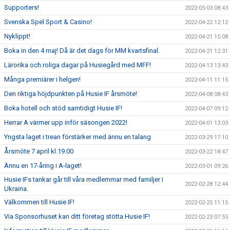
Supporters!
2022-05-03 08:43
Svenska Spel Sport & Casino!
2022-04-22 12:12
Nyklippt!
2022-04-21 15:08
Boka in den 4 maj! Då är det dags för MM kvartsfinal.
2022-04-21 12:31
Lärorika och roliga dagar på Husiegård med MFF!
2022-04-13 13:43
Många premiärer i helgen!
2022-04-11 11:15
Den riktiga höjdpunkten på Husie IF årsmöte!
2022-04-08 08:43
Boka hotell och stöd samtidigt Husie IF!
2022-04-07 09:12
Herrar A värmer upp inför säsongen 2022!
2022-04-01 13:03
Yngsta laget i trean förstärker med ännu en talang
2022-03-29 17:10
Årsmöte 7 april kl.19.00
2022-03-22 18:47
Ännu en 17-åring i A-laget!
2022-03-01 09:26
Husie IFs tankar går till våra medlemmar med familjer i
2022-02-28 12:44
Ukraina.
Välkommen till Husie IF!
2022-02-25 11:15
Via Sponsorhuset kan ditt företag stötta Husie IF!
2022-02-23 07:55