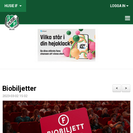
HUSIE IF
LOGGA IN
HEM
KONTAKT
LAG
MATCHER
KALENDER
Biobiljetter
<
>
DOKUMENT
2023-03-02 15:02
SHOPEN
MEDLEMSRABATTER
MEDLEMSAVGIFTER