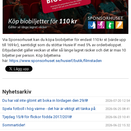
DOMARE
NYHETER
Via Sponsorhuset kan du köpa biobiljetter för endast 110 kr st (värde upp
till 169 kr), samtidigt som du stöttar Husie IF med 5% av orderbeloppet.
Erbjudandet gäller veckan ut eller så länge lagret räcker och det är max 10
biljetter per person. Köp biljetterna
här:
https://www.sponsorhuset.se/husieif/butik/filmstaden
Nyhetsarkiv
Du har väl inte glömt att boka in lördagen den 29/8!
2026-07-20 12:54
Spela fotboll i hög värme - det här är viktigt att tänka på:
2026-06-25 08:41
Tjejdag 15/8 för flickor födda 2017/2018!
2026-06-23 10:41
Sommartider!
2026-06-22 15:32