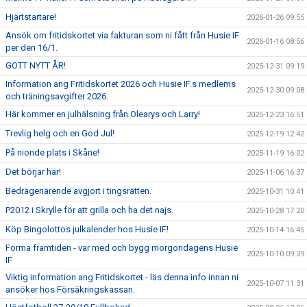
Hjärtstartare!
2026-01-26 09:55
Ansök om fritidskortet via fakturan som ni fått från Husie IF
2026-01-16 08:56
per den 16/1.
GOTT NYTT ÅR!
2025-12-31 09:19
Information ang Fritidskortet 2026 och Husie IF.s medlems
2025-12-30 09:08
och träningsavgifter 2026.
Här kommer en julhälsning från Olearys och Larry!
2025-12-23 16:51
Trevlig helg och en God Jul!
2025-12-19 12:42
På nionde plats i Skåne!
2025-11-19 16:02
Det börjar här!
2025-11-06 16:37
Bedrägeriärende avgjort i tingsrätten.
2025-10-31 10:41
P2012 i Skrylle för att grilla och ha det najs.
2025-10-28 17:20
Köp Bingolottos julkalender hos Husie IF!
2025-10-14 16:45
Forma framtiden - var med och bygg morgondagens Husie
2025-10-10 09:39
IF
Viktig information ang Fritidskortet - läs denna info innan ni
2025-10-07 11:31
ansöker hos Försäkringskassan.