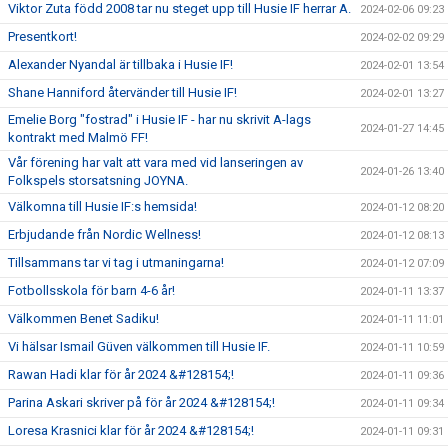
Viktor Zuta född 2008 tar nu steget upp till Husie IF herrar A.
2024-02-06 09:23
Presentkort!
2024-02-02 09:29
Alexander Nyandal är tillbaka i Husie IF!
2024-02-01 13:54
Shane Hanniford återvänder till Husie IF!
2024-02-01 13:27
Emelie Borg "fostrad" i Husie IF - har nu skrivit A-lags
2024-01-27 14:45
kontrakt med Malmö FF!
Vår förening har valt att vara med vid lanseringen av
2024-01-26 13:40
Folkspels storsatsning JOYNA.
Välkomna till Husie IF:s hemsida!
2024-01-12 08:20
Erbjudande från Nordic Wellness!
2024-01-12 08:13
Tillsammans tar vi tag i utmaningarna!
2024-01-12 07:09
Fotbollsskola för barn 4-6 år!
2024-01-11 13:37
Välkommen Benet Sadiku!
2024-01-11 11:01
Vi hälsar Ismail Güven välkommen till Husie IF.
2024-01-11 10:59
Rawan Hadi klar för år 2024 &#128154;!
2024-01-11 09:36
Parina Askari skriver på för år 2024 &#128154;!
2024-01-11 09:34
Loresa Krasnici klar för år 2024 &#128154;!
2024-01-11 09:31