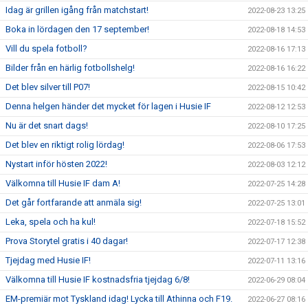
Idag är grillen igång från matchstart!
2022-08-23 13:25
Boka in lördagen den 17 september!
2022-08-18 14:53
Vill du spela fotboll?
2022-08-16 17:13
Bilder från en härlig fotbollshelg!
2022-08-16 16:22
Det blev silver till P07!
2022-08-15 10:42
Denna helgen händer det mycket för lagen i Husie IF
2022-08-12 12:53
Nu är det snart dags!
2022-08-10 17:25
Det blev en riktigt rolig lördag!
2022-08-06 17:53
Nystart inför hösten 2022!
2022-08-03 12:12
Välkomna till Husie IF dam A!
2022-07-25 14:28
Det går fortfarande att anmäla sig!
2022-07-25 13:01
Leka, spela och ha kul!
2022-07-18 15:52
Prova Storytel gratis i 40 dagar!
2022-07-17 12:38
Tjejdag med Husie IF!
2022-07-11 13:16
Välkomna till Husie IF kostnadsfria tjejdag 6/8!
2022-06-29 08:04
EM-premiär mot Tyskland idag! Lycka till Athinna och F19.
2022-06-27 08:16