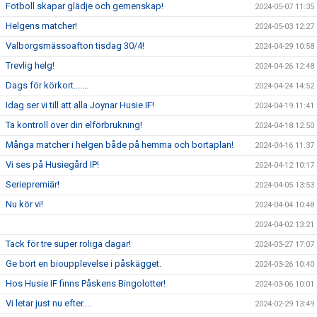
Fotboll skapar glädje och gemenskap!
2024-05-07 11:35
Helgens matcher!
2024-05-03 12:27
Valborgsmässoafton tisdag 30/4!
2024-04-29 10:58
Trevlig helg!
2024-04-26 12:48
Dags för körkort.......
2024-04-24 14:52
Idag ser vi till att alla Joynar Husie IF!
2024-04-19 11:41
Ta kontroll över din elförbrukning!
2024-04-18 12:50
Många matcher i helgen både på hemma och bortaplan!
2024-04-16 11:37
Vi ses på Husiegård IP!
2024-04-12 10:17
Seriepremiär!
2024-04-05 13:53
Nu kör vi!
2024-04-04 10:48
2024-04-02 13:21
Tack för tre super roliga dagar!
2024-03-27 17:07
Ge bort en bioupplevelse i påskägget.
2024-03-26 10:40
Hos Husie IF finns Påskens Bingolotter!
2024-03-06 10:01
Vi letar just nu efter....
2024-02-29 13:49