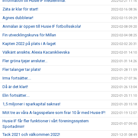
Information till Husie IF medlemmar.
2022-02-21 11:16
Zäta är klar för start!
2022-02-16 08:36
Agnes dubblerar!
2022-02-15 09:29
Anmälan är öppen till Husie IF fotbollsskola!
2022-02-08 09:20
Fin utvecklingskurva för Millan
2022-02-04 08:25
Kapten 2022 på plats i A-laget
2022-02-02 20:31
Välkänt ansikte; Alexia Kacaniklievska
2022-02-01 14:10
Fler gröna tjejer ansluter...
2022-01-31 14:26
Fler talanger tar plats!
2022-01-28 11:59
Irma fortsätter....
2022-01-27 07:36
Då är det klart!
2022-01-26 13:04
Elin fortsätter....
2022-01-25 11:10
1,5 miljoner i sparkapital saknas!
2022-01-20 15:18
Möt tre av våra A-lagsspelare som firar 10 år med Husie IF!
2022-01-19 12:07
Husie IF får fler funktioner i vårt föreningssystem
2022-01-07 09:45
Sportadmin!
Tack 2021 och välkommen 2022!
2021-12-31 08:49