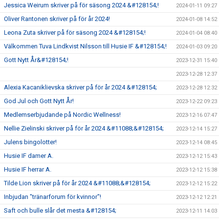
Jessica Weirum skriver på för säsong 2024 &#128154;!
2024-01-11 09:27
Oliver Rantonen skriver på för år 2024!
2024-01-08 14:52
Leona Zuta skriver på för säsong 2024 &#128154;!
2024-01-04 08:40
Välkommen Tuva Lindkvist Nilsson till Husie IF &#128154;!
2024-01-03 09:20
Gott Nytt År&#128154;!
2023-12-31 15:40
2023-12-28 12:37
Alexia Kacaniklievska skriver på för år 2024 &#128154;
2023-12-28 12:32
God Jul och Gott Nytt År!
2023-12-22 09:23
Medlemserbjudande på Nordic Wellness!
2023-12-16 07:47
Nellie Zielinski skriver på för år 2024 &#11088;&#128154;
2023-12-14 15:27
Julens bingolotter!
2023-12-14 08:45
Husie IF damer A.
2023-12-12 15:43
Husie IF herrar A.
2023-12-12 15:38
Tilde Lion skriver på för år 2024 &#11088;&#128154;
2023-12-12 15:22
Inbjudan "tränarforum för kvinnor"!
2023-12-12 12:21
Saft och bulle slår det mesta &#128154;
2023-12-11 14:03