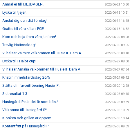
Anmäl er till TJEJDAGEN!
2022-06-21 10:50
Lycka till tjejer!
2022-06-18 10:21
Anslut dig och ditt företag!
2022-06-14 16:48
Grattis till våra killar i P08!
2022-06-13 16:32
Kom och heja fram våra juniorer!
2022-06-09 08:08
Trevlig Nationaldag!
2022-06-06 09:55
Vi hälsar Valmire välkommen till Husie IF Dam A.
2022-05-30 09:10
Lycka till i Halör cup!
2022-05-27 08:00
Vi hälsar Amalia välkommen till Husie IF Dam A.
2022-05-27 07:34
Kristi himmelsfärdsdag 26/5
2022-05-24 09:42
Stötta din favoritförening Husie IF!
2022-05-20 12:28
Slutresultat 1-3
2022-05-05 09:45
Husiegård IP när det är som bäst!
2022-05-05 09:39
Välkomna till Husiegård IP!
2022-05-03 10:59
Kiosken och grillen är öppen!
2022-05-03 10:14
Kontantfritt på Husiegård IP
2022-05-03 09:03