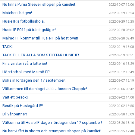
Nu finns Puma Sleeve i shopen på kansliet.
2022-10-07 12:06
Matcher i helgen!
2022-09-29 16:24
Husie IF:s fotbollsskola!
2022-09-29 15:25
Husie IF P011 på träningsläger!
2022-09-28 08:02
Malmö FF kommer till Husie IF på höstlovet!
2022-09-20 09:49
TACK!
2022-09-19 13:08
TACK TILL ER ALLA SOM STÖTTAR HUSIE IF!
2022-09-19 08:51
Fina vinster i våra lotterier!
2022-09-16 13:29
Höstfotboll med Malmö FF!
2022-09-12 10:49
Boka in lördagen den 17 september!
2022-09-07 12:19
Välkommen till damlaget Julia Jönsson Chapple!
2022-09-06 09:42
Värt ett besök!
2022-09-02 14:00
Besök på Husiegård IP!
2022-09-02 13:55
Bli vår partner!
2022-08-30 13:09
Välkomna till Husie IF-dagen lördagen den 17 september!
2022-08-26 13:16
Nu har vi fått in shorts och strumpor i shopen på kansliet!
2022-08-25 12:48