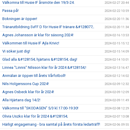
Välkomna till Husie IF årsmöte den 19/3-24.
2024-02-27 20:44
Passa på!
2024-02-22 10:59
Bokningen är öppen!
2024-02-20 11:36
Tränarutbildning SvFF D för Husie IF tränare &#128077;.
2024-02-20 11:34
Agnes Johansson är klar för säsong 2024!
2024-02-16 13:53
Välkommen till Husie IF Ajla Krivic!
2024-02-15 15:12
Vi söker just dig!
2024-02-15 14:09
Glad alla &#128154; hjärtans &#128154; dag!
2024-02-14 10:01
Linnea "Linnis" Nilsson klar för år 2024 &#128154;!
2024-02-13 16:47
Anmälan är öppen till årets Vårfotboll!
2024-02-12 14:02
Nils Holgerssons Cup 2024!
2024-02-09 12:32
Agnes Osbeck klar för år 2024!
2024-02-09 12:09
Alla Hjärtans dag 14/2!
2024-02-09 11:49
Välkomna till "SKODAGEN" 5/3 kl.17.00-19.30!
2024-02-08 12:29
Olivia Uszko klar för år 2024 &#128154;
2024-02-07 13:08
Härligt engagemang - bra samtal på årets första ledarträff!
2024-02-06 09:55