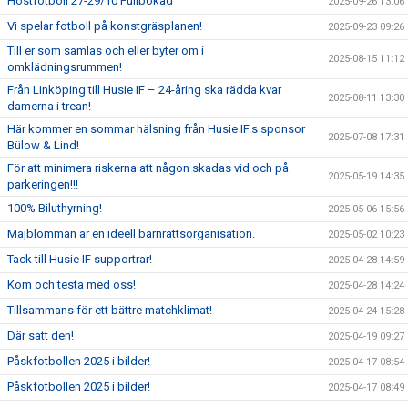
Höstfotboll 27-29/10 Fullbokad
2025-09-26 13:06
Vi spelar fotboll på konstgräsplanen!
2025-09-23 09:26
Till er som samlas och eller byter om i
2025-08-15 11:12
omklädningsrummen!
Från Linköping till Husie IF – 24-åring ska rädda kvar
2025-08-11 13:30
damerna i trean!
Här kommer en sommar hälsning från Husie IF.s sponsor
2025-07-08 17:31
Bülow & Lind!
För att minimera riskerna att någon skadas vid och på
2025-05-19 14:35
parkeringen!!!
100% Biluthyrning!
2025-05-06 15:56
Majblomman är en ideell barnrättsorganisation.
2025-05-02 10:23
Tack till Husie IF supportrar!
2025-04-28 14:59
Kom och testa med oss!
2025-04-28 14:24
Tillsammans för ett bättre matchklimat!
2025-04-24 15:28
Där satt den!
2025-04-19 09:27
Påskfotbollen 2025 i bilder!
2025-04-17 08:54
Påskfotbollen 2025 i bilder!
2025-04-17 08:49