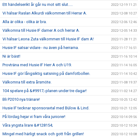
Ett händelserikt år går nu mot sitt slut.....
2022-12-19 11:21
Vi hälsar Raslan Alkurdi välkommen till Herrar A.
2022-12-08 10:27
Alla är olika - olika är bra.
2022-12-06 12:46
Välkomna till Husie IF damer A och herrar A.
2022-12-05 14:33
Vi hälsar Leona Zuta välkommen till Husie IF dam A!
2022-11-28 11:21
Husie IF satsar vidare - nu även på herrarna.
2022-11-17 16:51
Ni är bäst!
2022-11-16 10:14
Provträna med Husie IF Herr A och U19.
2022-11-14 16:05
Husie IF gör långsiktig satsning på damfotbollen.
2022-11-14 10:42
Välkomna till extra årsmöte.
2022-11-08 19:37
104 spelare på &#9917;-planen under tre dagar!
2022-11-02 14:27
Bli P2010 nya tränare!
2022-10-25 12:42
Husie IF tecknar sponsoravtal med Bülow & Lind.
2022-10-21 12:05
På lördag hejar vi fram våra juniorer!
2022-10-14 09:56
Våra yngsta lirare &#128154;
2022-10-12 10:34
Mingel med härligt snack och gott från grillen!
2022-10-12 10:08