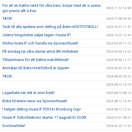
För att en bättre värld för våra barn, börjar med att vi vuxna
2024-11-14 13:58
gör precis allt vi kan.
TACK!
2024-11-08 09:35
Tack till alla spelare som deltog på årets HÖSTFOTBOLL!
2024-10-31 11:31
Julens bingolotter säljer lagen i Husie IF!
2024-10-25 12:49
Stötta Husie IF och handla via Sponsorhuset!
2024-09-20 11:15
På söndag tar våra damer emot BK Höllviken!
2024-09-09 14:53
Tillsammans för ett bättre matchklimat!
2024-09-06 11:17
Anmälan till årets Höstfotboll är öppen!
2024-09-02 15:32
TACK!
2024-08-26 09:23
2024-08-15 14:14
Lagarbete när det är som bäst!
2024-08-13 08:10
Boka höstens resor via Sponsorhuset!
2024-08-12 14:43
I helgen deltog Husie IF P2014 i Kronborg Cup!
2024-08-12 12:22
Husie IF fotbollsskolor startar 17 augusti kl.10:00!
2024-07-01 08:57
Sommartider!
2024-06-25 17:42