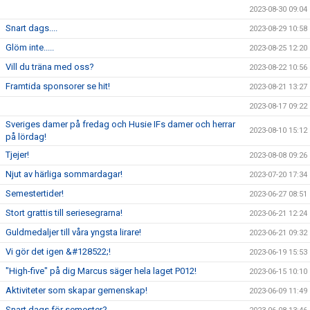
2023-08-30 09:04
Snart dags....
2023-08-29 10:58
Glöm inte.....
2023-08-25 12:20
Vill du träna med oss?
2023-08-22 10:56
Framtida sponsorer se hit!
2023-08-21 13:27
2023-08-17 09:22
Sveriges damer på fredag och Husie IFs damer och herrar
2023-08-10 15:12
på lördag!
Tjejer!
2023-08-08 09:26
Njut av härliga sommardagar!
2023-07-20 17:34
Semestertider!
2023-06-27 08:51
Stort grattis till seriesegrarna!
2023-06-21 12:24
Guldmedaljer till våra yngsta lirare!
2023-06-21 09:32
Vi gör det igen &#128522;!
2023-06-19 15:53
"High-five" på dig Marcus säger hela laget P012!
2023-06-15 10:10
Aktiviteter som skapar gemenskap!
2023-06-09 11:49
Snart dags för semester?