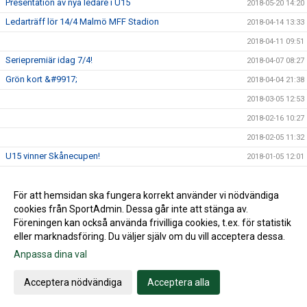
Presentation av nya ledare i U15
2018-05-20 14:20
Ledarträff lör 14/4 Malmö MFF Stadion
2018-04-14 13:33
2018-04-11 09:51
Seriepremiär idag 7/4!
2018-04-07 08:27
Grön kort &#9917;
2018-04-04 21:38
2018-03-05 12:53
2018-02-16 10:27
2018-02-05 11:32
U15 vinner Skånecupen!
2018-01-05 12:01
Husie IF på Facebook
2017-09-13 16:36
För att hemsidan ska fungera korrekt använder vi nödvändiga
2017-08-21 09:37
cookies från SportAdmin. Dessa går inte att stänga av.
2016-03-20 04:04
Föreningen kan också använda frivilliga cookies, t.ex. för statistik
eller marknadsföring. Du väljer själv om du vill acceptera dessa.
Anpassa dina val
Cookie-inställningar
Gå till Webbversion
Acceptera nödvändiga
Acceptera alla