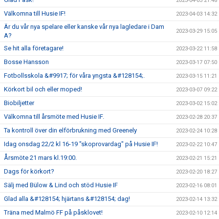
2023-04-03 21:48
Välkomna till Husie IF!
2023-04-03 14:32
Är du vår nya spelare eller kanske vår nya lagledare i Dam
2023-03-29 15:05
A?
Se hit alla företagare!
2023-03-22 11:58
Bosse Hansson
2023-03-17 07:50
Fotbollsskola &#9917; för våra yngsta &#128154;.
2023-03-15 11:21
Körkort bil och eller moped!
2023-03-07 09:22
Biobiljetter
2023-03-02 15:02
Välkomna till årsmöte med Husie IF.
2023-02-28 20:37
Ta kontroll över din elförbrukning med Greenely
2023-02-24 10:28
Idag onsdag 22/2 kl 16-19 "skoprovardag" på Husie IF!
2023-02-22 10:47
Årsmöte 21 mars kl.19:00.
2023-02-21 15:21
Dags för körkort?
2023-02-20 18:27
Sälj med Bülow & Lind och stöd Husie IF
2023-02-16 08:01
Glad alla &#128154; hjärtans &#128154; dag!
2023-02-14 13:32
Träna med Malmö FF på påsklovet!
2023-02-10 12:14