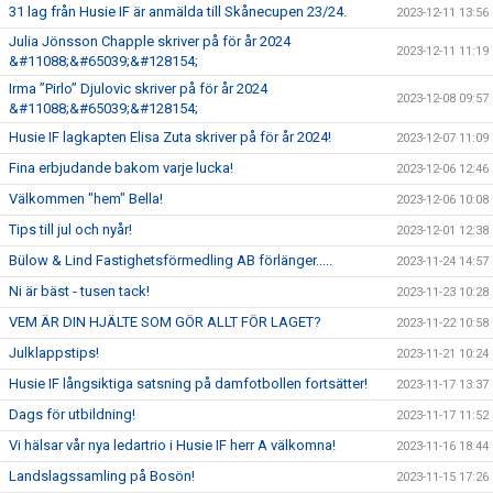
31 lag från Husie IF är anmälda till Skånecupen 23/24.
2023-12-11 13:56
Julia Jönsson Chapple skriver på för år 2024
2023-12-11 11:19
&#11088;&#65039;&#128154;
Irma ”Pirlo” Djulovic skriver på för år 2024
2023-12-08 09:57
&#11088;&#65039;&#128154;
Husie IF lagkapten Elisa Zuta skriver på för år 2024!
2023-12-07 11:09
Fina erbjudande bakom varje lucka!
2023-12-06 12:46
Välkommen "hem" Bella!
2023-12-06 10:08
Tips till jul och nyår!
2023-12-01 12:38
Bülow & Lind Fastighetsförmedling AB förlänger.....
2023-11-24 14:57
Ni är bäst - tusen tack!
2023-11-23 10:28
VEM ÄR DIN HJÄLTE SOM GÖR ALLT FÖR LAGET?
2023-11-22 10:58
Julklappstips!
2023-11-21 10:24
Husie IF långsiktiga satsning på damfotbollen fortsätter!
2023-11-17 13:37
Dags för utbildning!
2023-11-17 11:52
Vi hälsar vår nya ledartrio i Husie IF herr A välkomna!
2023-11-16 18:44
Landslagssamling på Bosön!
2023-11-15 17:26