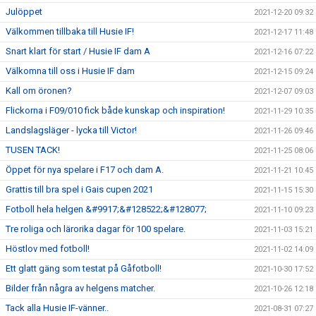
Julöppet
2021-12-20 09:32
Välkommen tillbaka till Husie IF!
2021-12-17 11:48
Snart klart för start / Husie IF dam A
2021-12-16 07:22
Välkomna till oss i Husie IF dam
2021-12-15 09:24
Kall om öronen?
2021-12-07 09:03
Flickorna i F09/010 fick både kunskap och inspiration!
2021-11-29 10:35
Landslagsläger - lycka till Victor!
2021-11-26 09:46
TUSEN TACK!
2021-11-25 08:06
Öppet för nya spelare i F17 och dam A.
2021-11-21 10:45
Grattis till bra spel i Gais cupen 2021
2021-11-15 15:30
Fotboll hela helgen &#9917;&#128522;&#128077;
2021-11-10 09:23
Tre roliga och lärorika dagar för 100 spelare.
2021-11-03 15:21
Höstlov med fotboll!
2021-11-02 14:09
Ett glatt gäng som testat på Gåfotboll!
2021-10-30 17:52
Bilder från några av helgens matcher.
2021-10-26 12:18
Tack alla Husie IF-vänner..
2021-08-31 07:27