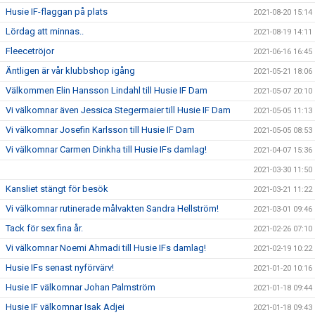
Husie IF-flaggan på plats
2021-08-20 15:14
Lördag att minnas..
2021-08-19 14:11
Fleecetröjor
2021-06-16 16:45
Äntligen är vår klubbshop igång
2021-05-21 18:06
Välkommen Elin Hansson Lindahl till Husie IF Dam
2021-05-07 20:10
Vi välkomnar även Jessica Stegermaier till Husie IF Dam
2021-05-05 11:13
Vi välkomnar Josefin Karlsson till Husie IF Dam
2021-05-05 08:53
Vi välkomnar Carmen Dinkha till Husie IFs damlag!
2021-04-07 15:36
2021-03-30 11:50
Kansliet stängt för besök
2021-03-21 11:22
Vi välkomnar rutinerade målvakten Sandra Hellström!
2021-03-01 09:46
Tack för sex fina år.
2021-02-26 07:10
Vi välkomnar Noemi Ahmadi till Husie IFs damlag!
2021-02-19 10:22
Husie IFs senast nyförvärv!
2021-01-20 10:16
Husie IF välkomnar Johan Palmström
2021-01-18 09:44
Husie IF välkomnar Isak Adjei
2021-01-18 09:43