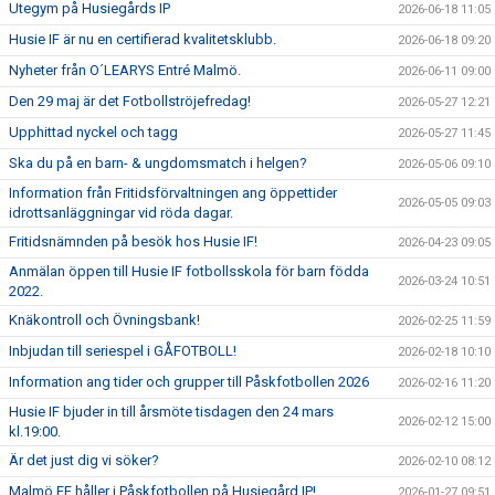
Utegym på Husiegårds IP
2026-06-18 11:05
Husie IF är nu en certifierad kvalitetsklubb.
2026-06-18 09:20
Nyheter från O´LEARYS Entré Malmö.
2026-06-11 09:00
Den 29 maj är det Fotbollströjefredag!
2026-05-27 12:21
Upphittad nyckel och tagg
2026-05-27 11:45
Ska du på en barn- & ungdomsmatch i helgen?
2026-05-06 09:10
Information från Fritidsförvaltningen ang öppettider
2026-05-05 09:03
idrottsanläggningar vid röda dagar.
Fritidsnämnden på besök hos Husie IF!
2026-04-23 09:05
Anmälan öppen till Husie IF fotbollsskola för barn födda
2026-03-24 10:51
2022.
Knäkontroll och Övningsbank!
2026-02-25 11:59
Inbjudan till seriespel i GÅFOTBOLL!
2026-02-18 10:10
Information ang tider och grupper till Påskfotbollen 2026
2026-02-16 11:20
Husie IF bjuder in till årsmöte tisdagen den 24 mars
2026-02-12 15:00
kl.19:00.
Är det just dig vi söker?
2026-02-10 08:12
Malmö FF håller i Påskfotbollen på Husiegård IP!
2026-01-27 09:51