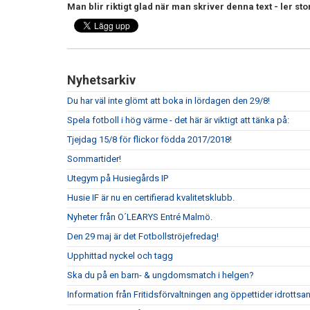
Man blir riktigt glad när man skriver denna text - ler sto
Nyhetsarkiv
Du har väl inte glömt att boka in lördagen den 29/8!
Spela fotboll i hög värme - det här är viktigt att tänka på:
Tjejdag 15/8 för flickor födda 2017/2018!
Sommartider!
Utegym på Husiegårds IP
Husie IF är nu en certifierad kvalitetsklubb.
Nyheter från O´LEARYS Entré Malmö.
Den 29 maj är det Fotbollströjefredag!
Upphittad nyckel och tagg
Ska du på en barn- & ungdomsmatch i helgen?
Information från Fritidsförvaltningen ang öppettider idrottsa