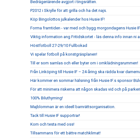
Bedrägeriärende avgjort i tingsrätten.
P2012 i Skrylle för att grilla och ha det najs.
Köp Bingolottos julkalender hos Husie IF!
Forma framtiden - var med och bygg morgondagens Husie I
Viktig information ang Fritidskortet - läs denna info innan n
Höstfotboll 27-29/10 Fullbokad
Vi spelar fotboll på konstgräsplanen!
Till er som samlas och eller byter om i omklädningsrummen!
Från Linköping till Husie IF – 24-åring ska rädda kvar damerna
Här kommer en sommar hälsning från Husie IF.s sponsor Bül
För att minimera riskerna att någon skadas vid och på parkeri
100% Biluthyrning!
Majblomman är en ideell barnrättsorganisation.
Tack till Husie IF supportrar!
Kom och testa med oss!
Tillsammans för ett bättre matchklimat!