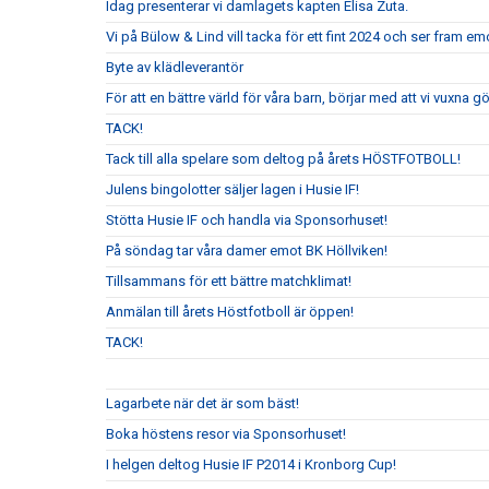
Idag presenterar vi damlagets kapten Elisa Zuta.
Vi på Bülow & Lind vill tacka för ett fint 2024 och ser fram e
Byte av klädleverantör
För att en bättre värld för våra barn, börjar med att vi vuxna gör
TACK!
Tack till alla spelare som deltog på årets HÖSTFOTBOLL!
Julens bingolotter säljer lagen i Husie IF!
Stötta Husie IF och handla via Sponsorhuset!
På söndag tar våra damer emot BK Höllviken!
Tillsammans för ett bättre matchklimat!
Anmälan till årets Höstfotboll är öppen!
TACK!
Lagarbete när det är som bäst!
Boka höstens resor via Sponsorhuset!
I helgen deltog Husie IF P2014 i Kronborg Cup!