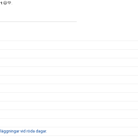
rt
😃💚.
nläggningar vid röda dagar.