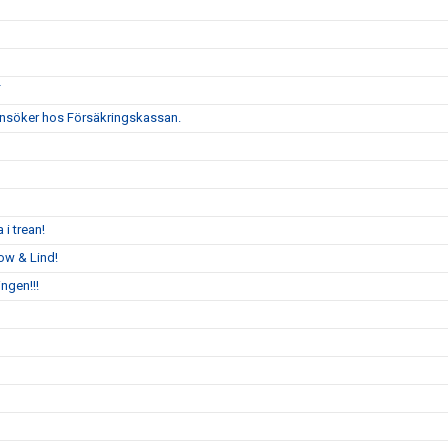
F
i ansöker hos Försäkringskassan.
 i trean!
ow & Lind!
ngen!!!