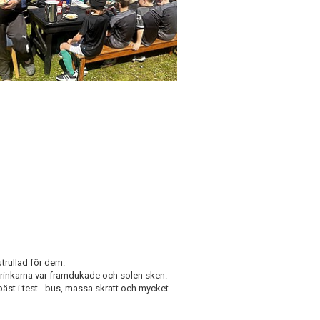
trullad för dem.
drinkarna var framdukade och solen sken.
bäst i test - bus, massa skratt och mycket