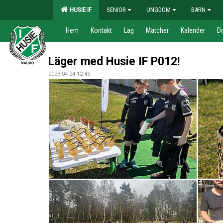
HUSIE IF
SENIOR
UNGDOM
BARN
Hem
Kontakt
Lag
Matcher
Kalender
D
Läger med Husie IF P012!
2023-04-24 12:45