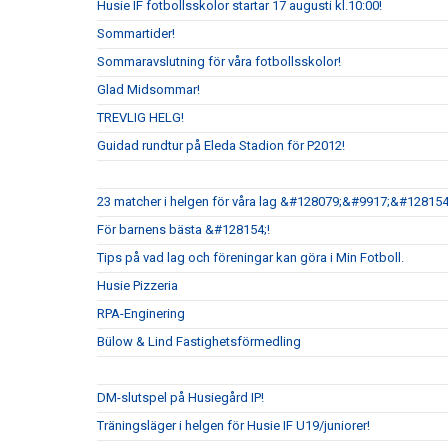
Husie IF fotbollsskolor startar 17 augusti kl.10:00!
Sommartider!
Sommaravslutning för våra fotbollsskolor!
Glad Midsommar!
TREVLIG HELG!
Guidad rundtur på Eleda Stadion för P2012!
23 matcher i helgen för våra lag &#128079;&#9917;&#128154
För barnens bästa &#128154;!
Tips på vad lag och föreningar kan göra i Min Fotboll.
Husie Pizzeria
RPA-Enginering
Bülow & Lind Fastighetsförmedling
DM-slutspel på Husiegård IP!
Träningsläger i helgen för Husie IF U19/juniorer!