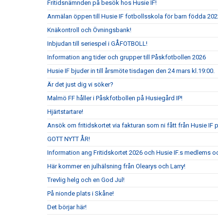
Fritidsnämnden på besök hos Husie IF!
Anmälan öppen till Husie IF fotbollsskola för barn födda 202
Knäkontroll och Övningsbank!
Inbjudan till seriespel i GÅFOTBOLL!
Information ang tider och grupper till Påskfotbollen 2026
Husie IF bjuder in till årsmöte tisdagen den 24 mars kl.19:00.
Är det just dig vi söker?
Malmö FF håller i Påskfotbollen på Husiegård IP!
Hjärtstartare!
Ansök om fritidskortet via fakturan som ni fått från Husie IF 
GOTT NYTT ÅR!
Information ang Fritidskortet 2026 och Husie IF.s medlems oc
Här kommer en julhälsning från Olearys och Larry!
Trevlig helg och en God Jul!
På nionde plats i Skåne!
Det börjar här!