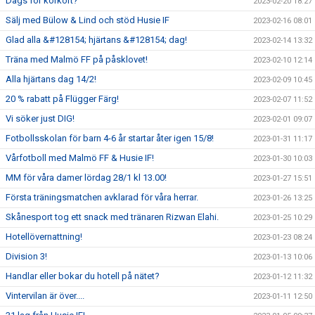
Dags för körkort?
2023-02-20 18:27
Sälj med Bülow & Lind och stöd Husie IF
2023-02-16 08:01
Glad alla &#128154; hjärtans &#128154; dag!
2023-02-14 13:32
Träna med Malmö FF på påsklovet!
2023-02-10 12:14
Alla hjärtans dag 14/2!
2023-02-09 10:45
20 % rabatt på Flügger Färg!
2023-02-07 11:52
Vi söker just DIG!
2023-02-01 09:07
Fotbollsskolan för barn 4-6 år startar åter igen 15/8!
2023-01-31 11:17
Vårfotboll med Malmö FF & Husie IF!
2023-01-30 10:03
MM för våra damer lördag 28/1 kl 13.00!
2023-01-27 15:51
Första träningsmatchen avklarad för våra herrar.
2023-01-26 13:25
Skånesport tog ett snack med tränaren Rizwan Elahi.
2023-01-25 10:29
Hotellövernattning!
2023-01-23 08:24
Division 3!
2023-01-13 10:06
Handlar eller bokar du hotell på nätet?
2023-01-12 11:32
Vintervilan är över....
2023-01-11 12:50