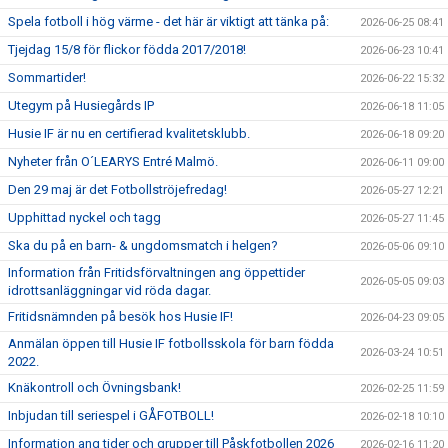
Spela fotboll i hög värme - det här är viktigt att tänka på:
2026-06-25 08:41
Tjejdag 15/8 för flickor födda 2017/2018!
2026-06-23 10:41
Sommartider!
2026-06-22 15:32
Utegym på Husiegårds IP
2026-06-18 11:05
Husie IF är nu en certifierad kvalitetsklubb.
2026-06-18 09:20
Nyheter från O´LEARYS Entré Malmö.
2026-06-11 09:00
Den 29 maj är det Fotbollströjefredag!
2026-05-27 12:21
Upphittad nyckel och tagg
2026-05-27 11:45
Ska du på en barn- & ungdomsmatch i helgen?
2026-05-06 09:10
Information från Fritidsförvaltningen ang öppettider
2026-05-05 09:03
idrottsanläggningar vid röda dagar.
Fritidsnämnden på besök hos Husie IF!
2026-04-23 09:05
Anmälan öppen till Husie IF fotbollsskola för barn födda
2026-03-24 10:51
2022.
Knäkontroll och Övningsbank!
2026-02-25 11:59
Inbjudan till seriespel i GÅFOTBOLL!
2026-02-18 10:10
Information ang tider och grupper till Påskfotbollen 2026
2026-02-16 11:20