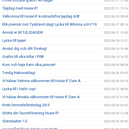
Prova Storytel gratis i 40 dagar!
2022-07-17 12:38
Tjejdag med Husie IF!
2022-07-11 13:16
Välkomna till Husie IF kostnadsfria tjejdag 6/8!
2022-06-29 08:04
EM-premiär mot Tyskland idag! Lycka till Athinna och F19.
2022-06-27 08:16
Anmäl er till TJEJDAGEN!
2022-06-21 10:50
Lycka till tjejer!
2022-06-18 10:21
Anslut dig och ditt företag!
2022-06-14 16:48
Grattis till våra killar i P08!
2022-06-13 16:32
Kom och heja fram våra juniorer!
2022-06-09 08:08
Trevlig Nationaldag!
2022-06-06 09:55
Vi hälsar Valmire välkommen till Husie IF Dam A.
2022-05-30 09:10
Lycka till i Halör cup!
2022-05-27 08:00
Vi hälsar Amalia välkommen till Husie IF Dam A.
2022-05-27 07:34
Kristi himmelsfärdsdag 26/5
2022-05-24 09:42
Stötta din favoritförening Husie IF!
2022-05-20 12:28
Slutresultat 1-3
2022-05-05 09:45