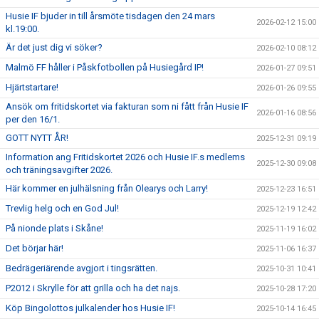
Husie IF bjuder in till årsmöte tisdagen den 24 mars
2026-02-12 15:00
kl.19:00.
Är det just dig vi söker?
2026-02-10 08:12
Malmö FF håller i Påskfotbollen på Husiegård IP!
2026-01-27 09:51
Hjärtstartare!
2026-01-26 09:55
Ansök om fritidskortet via fakturan som ni fått från Husie IF
2026-01-16 08:56
per den 16/1.
GOTT NYTT ÅR!
2025-12-31 09:19
Information ang Fritidskortet 2026 och Husie IF.s medlems
2025-12-30 09:08
och träningsavgifter 2026.
Här kommer en julhälsning från Olearys och Larry!
2025-12-23 16:51
Trevlig helg och en God Jul!
2025-12-19 12:42
På nionde plats i Skåne!
2025-11-19 16:02
Det börjar här!
2025-11-06 16:37
Bedrägeriärende avgjort i tingsrätten.
2025-10-31 10:41
P2012 i Skrylle för att grilla och ha det najs.
2025-10-28 17:20
Köp Bingolottos julkalender hos Husie IF!
2025-10-14 16:45