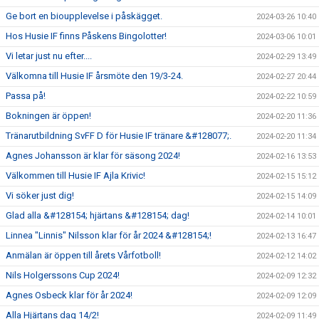
Ge bort en bioupplevelse i påskägget.
2024-03-26 10:40
Hos Husie IF finns Påskens Bingolotter!
2024-03-06 10:01
Vi letar just nu efter....
2024-02-29 13:49
Välkomna till Husie IF årsmöte den 19/3-24.
2024-02-27 20:44
Passa på!
2024-02-22 10:59
Bokningen är öppen!
2024-02-20 11:36
Tränarutbildning SvFF D för Husie IF tränare &#128077;.
2024-02-20 11:34
Agnes Johansson är klar för säsong 2024!
2024-02-16 13:53
Välkommen till Husie IF Ajla Krivic!
2024-02-15 15:12
Vi söker just dig!
2024-02-15 14:09
Glad alla &#128154; hjärtans &#128154; dag!
2024-02-14 10:01
Linnea "Linnis" Nilsson klar för år 2024 &#128154;!
2024-02-13 16:47
Anmälan är öppen till årets Vårfotboll!
2024-02-12 14:02
Nils Holgerssons Cup 2024!
2024-02-09 12:32
Agnes Osbeck klar för år 2024!
2024-02-09 12:09
Alla Hjärtans dag 14/2!
2024-02-09 11:49