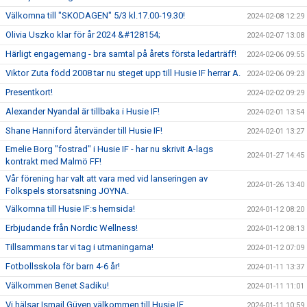
Välkomna till "SKODAGEN" 5/3 kl.17.00-19.30!
2024-02-08 12:29
Olivia Uszko klar för år 2024 &#128154;
2024-02-07 13:08
Härligt engagemang - bra samtal på årets första ledarträff!
2024-02-06 09:55
Viktor Zuta född 2008 tar nu steget upp till Husie IF herrar A.
2024-02-06 09:23
Presentkort!
2024-02-02 09:29
Alexander Nyandal är tillbaka i Husie IF!
2024-02-01 13:54
Shane Hanniford återvänder till Husie IF!
2024-02-01 13:27
Emelie Borg "fostrad" i Husie IF - har nu skrivit A-lags
2024-01-27 14:45
kontrakt med Malmö FF!
Vår förening har valt att vara med vid lanseringen av
2024-01-26 13:40
Folkspels storsatsning JOYNA.
Välkomna till Husie IF:s hemsida!
2024-01-12 08:20
Erbjudande från Nordic Wellness!
2024-01-12 08:13
Tillsammans tar vi tag i utmaningarna!
2024-01-12 07:09
Fotbollsskola för barn 4-6 år!
2024-01-11 13:37
Välkommen Benet Sadiku!
2024-01-11 11:01
Vi hälsar Ismail Güven välkommen till Husie IF.
2024-01-11 10:59