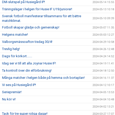
DM-slutspel på Husiegård IP!
2024-05-14 15:55
Träningsläger i helgen för Husie IF U19/juniorer!
2024-05-13 10:18
Svensk fotboll manifesterar tillsammans för ett bättre
2024-05-10 09:39
matchklimat.
Fotboll skapar glädje och gemenskap!
2024-05-07 11:35
Helgens matcher!
2024-05-03 12:27
Valborgsmässoafton tisdag 30/4!
2024-04-29 10:58
Trevlig helg!
2024-04-26 12:48
Dags för körkort.......
2024-04-24 14:52
Idag ser vi till att alla Joynar Husie IF!
2024-04-19 11:41
Ta kontroll över din elförbrukning!
2024-04-18 12:50
Många matcher i helgen både på hemma och bortaplan!
2024-04-16 11:37
Vi ses på Husiegård IP!
2024-04-12 10:17
Seriepremiär!
2024-04-05 13:53
Nu kör vi!
2024-04-04 10:48
2024-04-02 13:21
Tack för tre super roliga dagar!
2024-03-27 17:07