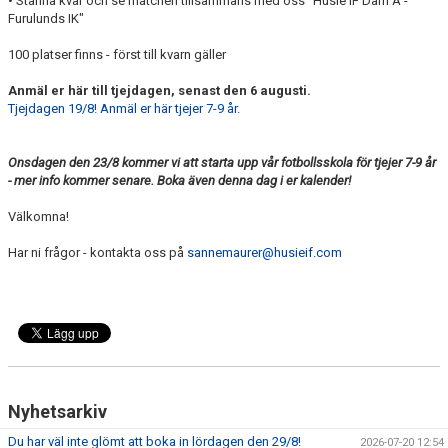
• Stanna kvar och se matchen tillsammans med oss "Husie IF Dam A -
Furulunds IK"
100 platser finns - först till kvarn gäller
Anmäl er här till tjejdagen, senast den 6 augusti.
Tjejdagen 19/8! Anmäl er här tjejer 7-9 år.
Onsdagen den 23/8 kommer vi att starta upp vår fotbollsskola för tjejer 7-9 år
- mer info kommer senare. Boka även denna dag i er kalender!
Välkomna!
Har ni frågor - kontakta oss på
sannemaurer@husieif.com
Nyhetsarkiv
Du har väl inte glömt att boka in lördagen den 29/8!
2026-07-20 12:54