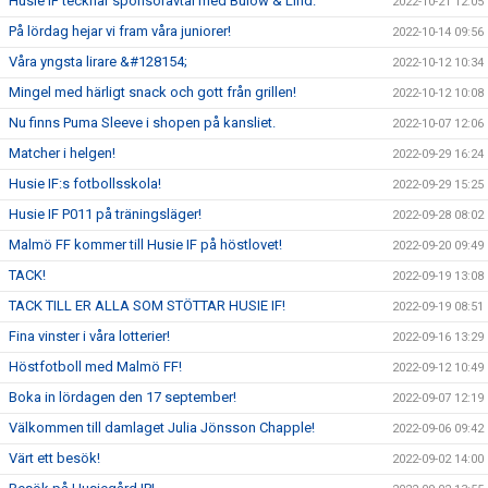
Husie IF tecknar sponsoravtal med Bülow & Lind.
2022-10-21 12:05
På lördag hejar vi fram våra juniorer!
2022-10-14 09:56
Våra yngsta lirare &#128154;
2022-10-12 10:34
Mingel med härligt snack och gott från grillen!
2022-10-12 10:08
Nu finns Puma Sleeve i shopen på kansliet.
2022-10-07 12:06
Matcher i helgen!
2022-09-29 16:24
Husie IF:s fotbollsskola!
2022-09-29 15:25
Husie IF P011 på träningsläger!
2022-09-28 08:02
Malmö FF kommer till Husie IF på höstlovet!
2022-09-20 09:49
TACK!
2022-09-19 13:08
TACK TILL ER ALLA SOM STÖTTAR HUSIE IF!
2022-09-19 08:51
Fina vinster i våra lotterier!
2022-09-16 13:29
Höstfotboll med Malmö FF!
2022-09-12 10:49
Boka in lördagen den 17 september!
2022-09-07 12:19
Välkommen till damlaget Julia Jönsson Chapple!
2022-09-06 09:42
Värt ett besök!
2022-09-02 14:00