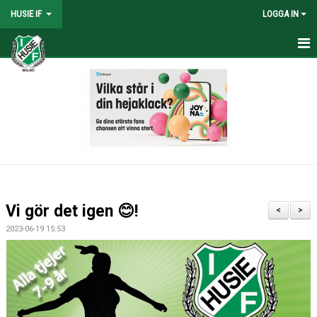
HUSIE IF
LOGGA IN
HEM
KONTAKT
LAG
MATCHER
KALENDER
Vi gör det igen 😊!
<
>
DOKUMENT
2023-06-19 15:53
SHOPEN
MEDLEMSRABATTER
MEDLEMSAVGIFTER