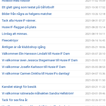
Höstlov med fotboll!
2021-11-02 14:09
Ett glatt gäng som testat på Gåfotboll!
2021-10-30 17:52
Bilder från några av helgens matcher.
2021-10-26 12:18
Tack alla Husie IF-vänner..
2021-08-31 07:27
Husie IF-flaggan på plats
2021-08-20 15:14
Lördag att minnas..
2021-08-19 14:11
Fleecetröjor
2021-06-16 16:45
Äntligen är vår klubbshop igång
2021-05-21 18:06
Välkommen Elin Hansson Lindahl till Husie IF Dam
2021-05-07 20:10
Vi välkomnar även Jessica Stegermaier till Husie IF Dam
2021-05-05 11:13
Vi välkomnar Josefin Karlsson till Husie IF Dam
2021-05-05 08:53
Vi välkomnar Carmen Dinkha till Husie IFs damlag!
2021-04-07 15:36
2021-03-30 11:50
Kansliet stängt för besök
2021-03-21 11:22
Vi välkomnar rutinerade målvakten Sandra Hellström!
2021-03-01 09:46
Tack för sex fina år.
2021-02-26 07:10