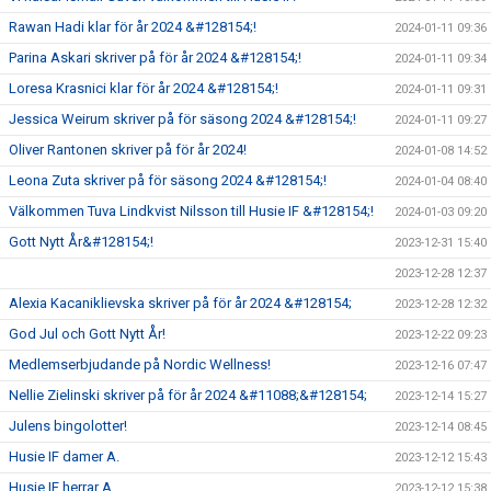
Rawan Hadi klar för år 2024 &#128154;!
2024-01-11 09:36
Parina Askari skriver på för år 2024 &#128154;!
2024-01-11 09:34
Loresa Krasnici klar för år 2024 &#128154;!
2024-01-11 09:31
Jessica Weirum skriver på för säsong 2024 &#128154;!
2024-01-11 09:27
Oliver Rantonen skriver på för år 2024!
2024-01-08 14:52
Leona Zuta skriver på för säsong 2024 &#128154;!
2024-01-04 08:40
Välkommen Tuva Lindkvist Nilsson till Husie IF &#128154;!
2024-01-03 09:20
Gott Nytt År&#128154;!
2023-12-31 15:40
2023-12-28 12:37
Alexia Kacaniklievska skriver på för år 2024 &#128154;
2023-12-28 12:32
God Jul och Gott Nytt År!
2023-12-22 09:23
Medlemserbjudande på Nordic Wellness!
2023-12-16 07:47
Nellie Zielinski skriver på för år 2024 &#11088;&#128154;
2023-12-14 15:27
Julens bingolotter!
2023-12-14 08:45
Husie IF damer A.
2023-12-12 15:43
Husie IF herrar A.
2023-12-12 15:38