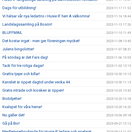
Dags för utbildning!
2023-11-17 11:52
Vi hälsar vår nya ledartrio i Husie IF herr A välkomna!
2023-11-16 18:44
Landslagssamling på Bosön!
2023-11-15 17:26
BLUFFMAIL
2023-11-10 11:49
Det kostar inget - men ger föreningen mycket!
2023-11-08 13:40
Julens bingolotter!
2023-11-07 08:37
På söndag är det Fars dag!
2023-11-06 10:03
Tack för tre roliga dagar!
2023-11-02 13:19
Grattis tjejer och killar!
2023-10-30 15:13
Kansliet är öppet dagtid under vecka 44.
2023-10-30 11:13
Gratis inträde och kiosken är öppen!
2023-10-25 13:42
Biobiljetter!
2023-10-20 15:18
Kvalspel för våra herrar!
2023-10-20 14:25
Nu gäller det!
2023-10-06 09:18
Gå på Bio!
2023-09-21 15:12
Medlemserbjudande för Husie IF ledare och spelare!
2023-09-14 11:02