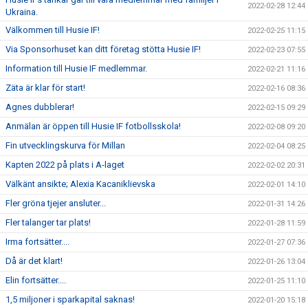
2022-02-28 12:44
Ukraina.
Välkommen till Husie IF!
2022-02-25 11:15
Via Sponsorhuset kan ditt företag stötta Husie IF!
2022-02-23 07:55
Information till Husie IF medlemmar.
2022-02-21 11:16
Zäta är klar för start!
2022-02-16 08:36
Agnes dubblerar!
2022-02-15 09:29
Anmälan är öppen till Husie IF fotbollsskola!
2022-02-08 09:20
Fin utvecklingskurva för Millan
2022-02-04 08:25
Kapten 2022 på plats i A-laget
2022-02-02 20:31
Välkänt ansikte; Alexia Kacaniklievska
2022-02-01 14:10
Fler gröna tjejer ansluter...
2022-01-31 14:26
Fler talanger tar plats!
2022-01-28 11:59
Irma fortsätter....
2022-01-27 07:36
Då är det klart!
2022-01-26 13:04
Elin fortsätter....
2022-01-25 11:10
1,5 miljoner i sparkapital saknas!
2022-01-20 15:18