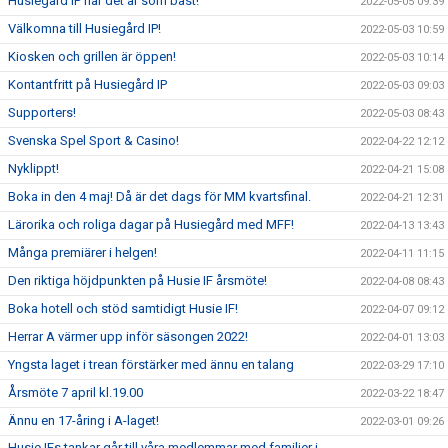
Husiegård IP när det är som bäst!
2022-05-05 09:39
Välkomna till Husiegård IP!
2022-05-03 10:59
Kiosken och grillen är öppen!
2022-05-03 10:14
Kontantfritt på Husiegård IP
2022-05-03 09:03
Supporters!
2022-05-03 08:43
Svenska Spel Sport & Casino!
2022-04-22 12:12
Nyklippt!
2022-04-21 15:08
Boka in den 4 maj! Då är det dags för MM kvartsfinal.
2022-04-21 12:31
Lärorika och roliga dagar på Husiegård med MFF!
2022-04-13 13:43
Många premiärer i helgen!
2022-04-11 11:15
Den riktiga höjdpunkten på Husie IF årsmöte!
2022-04-08 08:43
Boka hotell och stöd samtidigt Husie IF!
2022-04-07 09:12
Herrar A värmer upp inför säsongen 2022!
2022-04-01 13:03
Yngsta laget i trean förstärker med ännu en talang
2022-03-29 17:10
Årsmöte 7 april kl.19.00
2022-03-22 18:47
Ännu en 17-åring i A-laget!
2022-03-01 09:26
Husie IFs tankar går till våra medlemmar med familjer i