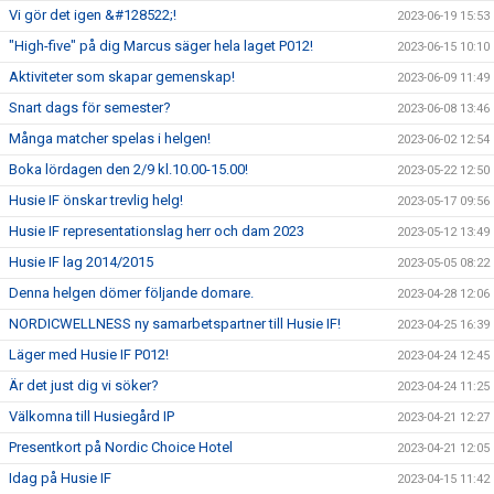
Vi gör det igen &#128522;!
2023-06-19 15:53
"High-five" på dig Marcus säger hela laget P012!
2023-06-15 10:10
Aktiviteter som skapar gemenskap!
2023-06-09 11:49
Snart dags för semester?
2023-06-08 13:46
Många matcher spelas i helgen!
2023-06-02 12:54
Boka lördagen den 2/9 kl.10.00-15.00!
2023-05-22 12:50
Husie IF önskar trevlig helg!
2023-05-17 09:56
Husie IF representationslag herr och dam 2023
2023-05-12 13:49
Husie IF lag 2014/2015
2023-05-05 08:22
Denna helgen dömer följande domare.
2023-04-28 12:06
NORDICWELLNESS ny samarbetspartner till Husie IF!
2023-04-25 16:39
Läger med Husie IF P012!
2023-04-24 12:45
Är det just dig vi söker?
2023-04-24 11:25
Välkomna till Husiegård IP
2023-04-21 12:27
Presentkort på Nordic Choice Hotel
2023-04-21 12:05
Idag på Husie IF
2023-04-15 11:42