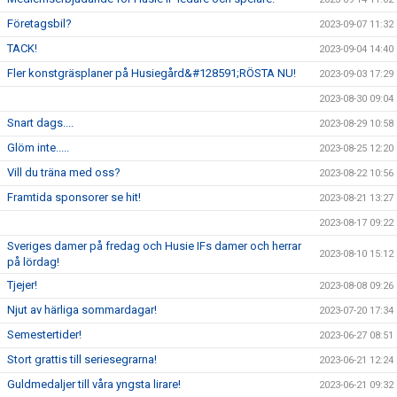
Företagsbil?
2023-09-07 11:32
TACK!
2023-09-04 14:40
Fler konstgräsplaner på Husiegård&#128591;RÖSTA NU!
2023-09-03 17:29
2023-08-30 09:04
Snart dags....
2023-08-29 10:58
Glöm inte.....
2023-08-25 12:20
Vill du träna med oss?
2023-08-22 10:56
Framtida sponsorer se hit!
2023-08-21 13:27
2023-08-17 09:22
Sveriges damer på fredag och Husie IFs damer och herrar
2023-08-10 15:12
på lördag!
Tjejer!
2023-08-08 09:26
Njut av härliga sommardagar!
2023-07-20 17:34
Semestertider!
2023-06-27 08:51
Stort grattis till seriesegrarna!
2023-06-21 12:24
Guldmedaljer till våra yngsta lirare!
2023-06-21 09:32