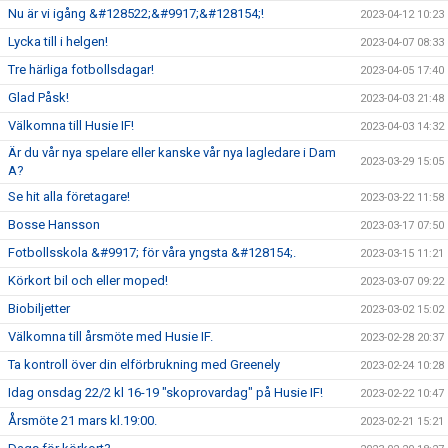
Nu är vi igång &#128522;&#9917;&#128154;!
2023-04-12 10:23
Lycka till i helgen!
2023-04-07 08:33
Tre härliga fotbollsdagar!
2023-04-05 17:40
Glad Påsk!
2023-04-03 21:48
Välkomna till Husie IF!
2023-04-03 14:32
Är du vår nya spelare eller kanske vår nya lagledare i Dam
2023-03-29 15:05
A?
Se hit alla företagare!
2023-03-22 11:58
Bosse Hansson
2023-03-17 07:50
Fotbollsskola &#9917; för våra yngsta &#128154;.
2023-03-15 11:21
Körkort bil och eller moped!
2023-03-07 09:22
Biobiljetter
2023-03-02 15:02
Välkomna till årsmöte med Husie IF.
2023-02-28 20:37
Ta kontroll över din elförbrukning med Greenely
2023-02-24 10:28
Idag onsdag 22/2 kl 16-19 "skoprovardag" på Husie IF!
2023-02-22 10:47
Årsmöte 21 mars kl.19:00.
2023-02-21 15:21