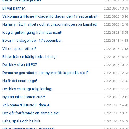
Besök på Husiegård IP!
2022-09-02 13:55
Bli vår partner!
2022-08-30 13:09
Välkomna till Husie IF-dagen lördagen den 17 september!
2022-08-26 13:16
Nu har vi fått in shorts och strumpor i shopen på kansliet!
2022-08-25 12:48
Idag är grillen igång från matchstart!
2022-08-23 13:25
Boka in lördagen den 17 september!
2022-08-18 14:53
Vill du spela fotboll?
2022-08-16 17:13
Bilder från en härlig fotbollshelg!
2022-08-16 16:22
Det blev silver till P07!
2022-08-15 10:42
Denna helgen händer det mycket för lagen i Husie IF
2022-08-12 12:53
Nu är det snart dags!
2022-08-10 17:25
Det blev en riktigt rolig lördag!
2022-08-06 17:53
Nystart inför hösten 2022!
2022-08-03 12:12
Välkomna till Husie IF dam A!
2022-07-25 14:28
Det går fortfarande att anmäla sig!
2022-07-25 13:01
Leka, spela och ha kul!
2022-07-18 15:52