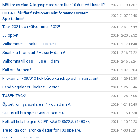
Möt tre av våra A-lagsspelare som firar 10 år med Husie IF!
2022-01-19 12:07
Husie IF får fler funktioner i vårt föreningssystem
2022-01-07 09:45
Sportadmin!
Tack 2021 och välkommen 2022!
2021-12-31 08:49
Julöppet
2021-12-20 09:32
Välkommen tillbaka till Husie IF!
2021-12-17 11:48
Snart klart för start / Husie IF dam A
2021-12-16 07:22
Välkomna till oss i Husie IF dam
2021-12-15 09:24
Kall om öronen?
2021-12-07 09:03
Flickorna i F09/010 fick både kunskap och inspiration!
2021-11-29 10:35
Landslagsläger - lycka till Victor!
2021-11-26 09:46
TUSEN TACK!
2021-11-25 08:06
Öppet för nya spelare i F17 och dam A.
2021-11-21 10:45
Grattis till bra spel i Gais cupen 2021
2021-11-15 15:30
Fotboll hela helgen &#9917;&#128522;&#128077;
2021-11-10 09:23
Tre roliga och lärorika dagar för 100 spelare.
2021-11-03 15:21