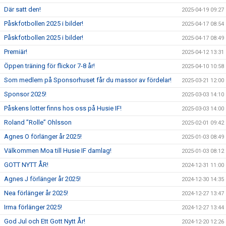
Där satt den!
2025-04-19 09:27
Påskfotbollen 2025 i bilder!
2025-04-17 08:54
Påskfotbollen 2025 i bilder!
2025-04-17 08:49
Premiär!
2025-04-12 13:31
Öppen träning för flickor 7-8 år!
2025-04-10 10:58
Som medlem på Sponsorhuset får du massor av fördelar!
2025-03-21 12:00
Sponsor 2025!
2025-03-03 14:10
Påskens lotter finns hos oss på Husie IF!
2025-03-03 14:00
Roland ”Rolle” Ohlsson
2025-02-01 09:42
Agnes O förlänger år 2025!
2025-01-03 08:49
Välkommen Moa till Husie IF damlag!
2025-01-03 08:12
GOTT NYTT ÅR!
2024-12-31 11:00
Agnes J förlänger år 2025!
2024-12-30 14:35
Nea förlänger år 2025!
2024-12-27 13:47
Irma förlänger 2025!
2024-12-27 13:44
God Jul och Ett Gott Nytt År!
2024-12-20 12:26