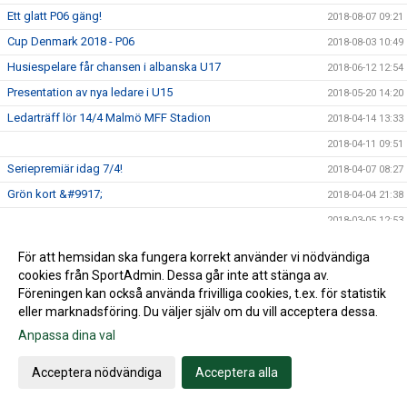
Ett glatt P06 gäng!
2018-08-07 09:21
Cup Denmark 2018 - P06
2018-08-03 10:49
Husiespelare får chansen i albanska U17
2018-06-12 12:54
Presentation av nya ledare i U15
2018-05-20 14:20
Ledarträff lör 14/4 Malmö MFF Stadion
2018-04-14 13:33
2018-04-11 09:51
Seriepremiär idag 7/4!
2018-04-07 08:27
Grön kort &#9917;
2018-04-04 21:38
2018-03-05 12:53
2018-02-16 10:27
För att hemsidan ska fungera korrekt använder vi nödvändiga
2018-02-05 11:32
cookies från SportAdmin. Dessa går inte att stänga av.
Föreningen kan också använda frivilliga cookies, t.ex. för statistik
U15 vinner Skånecupen!
2018-01-05 12:01
eller marknadsföring. Du väljer själv om du vill acceptera dessa.
Husie IF på Facebook
2017-09-13 16:36
Anpassa dina val
2017-08-21 09:37
Acceptera nödvändiga
Acceptera alla
2016-03-20 04:04