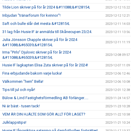
Tilde Lion skriver på för år 2024 &#11088;&#128154;
2023-12-12 15:22
Inbjudan "tränarforum för kvinnor"!
2023-12-12 12:21
Saft och bulle slår det mesta &#128154;
2023-12-11 14:03
31 lag från Husie IF är anmälda till Skånecupen 23/24.
2023-12-11 13:56
Julia Jönsson Chapple skriver på för år 2024
2023-12-11 11:19
&#11088;&#65039;&#128154;
Irma ”Pirlo” Djulovic skriver på för år 2024
2023-12-08 09:57
&#11088;&#65039;&#128154;
Husie IF lagkapten Elisa Zuta skriver på för år 2024!
2023-12-07 11:09
Fina erbjudande bakom varje lucka!
2023-12-06 12:46
Välkommen "hem" Bella!
2023-12-06 10:08
Tips till jul och nyår!
2023-12-01 12:38
Bülow & Lind Fastighetsförmedling AB förlänger.....
2023-11-24 14:57
Ni är bäst - tusen tack!
2023-11-23 10:28
VEM ÄR DIN HJÄLTE SOM GÖR ALLT FÖR LAGET?
2023-11-22 10:58
Julklappstips!
2023-11-21 10:24
Husie IF långsiktiga satsning på damfotbollen fortsätter!
2023-11-17 13:37