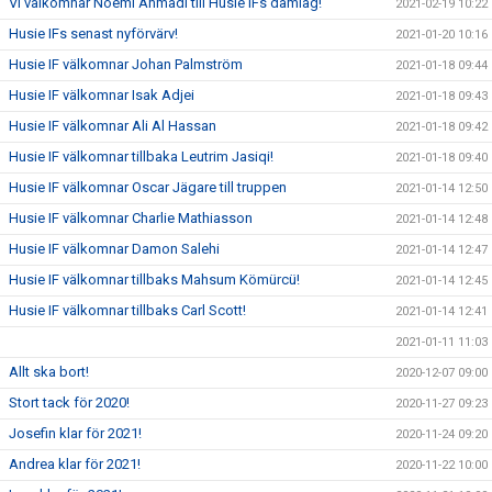
Vi välkomnar Noemi Ahmadi till Husie IFs damlag!
2021-02-19 10:22
Husie IFs senast nyförvärv!
2021-01-20 10:16
Husie IF välkomnar Johan Palmström
2021-01-18 09:44
Husie IF välkomnar Isak Adjei
2021-01-18 09:43
Husie IF välkomnar Ali Al Hassan
2021-01-18 09:42
Husie IF välkomnar tillbaka Leutrim Jasiqi!
2021-01-18 09:40
Husie IF välkomnar Oscar Jägare till truppen
2021-01-14 12:50
Husie IF välkomnar Charlie Mathiasson
2021-01-14 12:48
Husie IF välkomnar Damon Salehi
2021-01-14 12:47
Husie IF välkomnar tillbaks Mahsum Kömürcü!
2021-01-14 12:45
Husie IF välkomnar tillbaks Carl Scott!
2021-01-14 12:41
2021-01-11 11:03
Allt ska bort!
2020-12-07 09:00
Stort tack för 2020!
2020-11-27 09:23
Josefin klar för 2021!
2020-11-24 09:20
Andrea klar för 2021!
2020-11-22 10:00