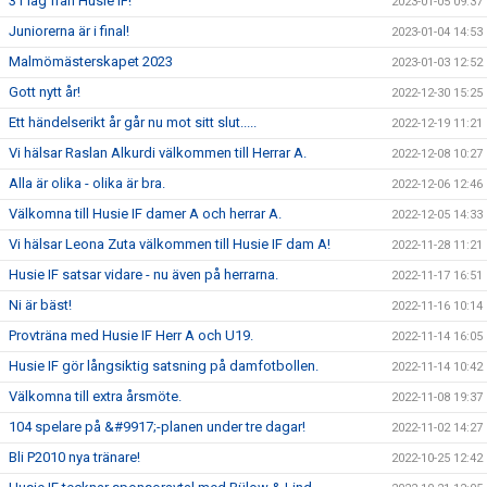
31 lag från Husie IF!
2023-01-05 09:37
Juniorerna är i final!
2023-01-04 14:53
Malmömästerskapet 2023
2023-01-03 12:52
Gott nytt år!
2022-12-30 15:25
Ett händelserikt år går nu mot sitt slut.....
2022-12-19 11:21
Vi hälsar Raslan Alkurdi välkommen till Herrar A.
2022-12-08 10:27
Alla är olika - olika är bra.
2022-12-06 12:46
Välkomna till Husie IF damer A och herrar A.
2022-12-05 14:33
Vi hälsar Leona Zuta välkommen till Husie IF dam A!
2022-11-28 11:21
Husie IF satsar vidare - nu även på herrarna.
2022-11-17 16:51
Ni är bäst!
2022-11-16 10:14
Provträna med Husie IF Herr A och U19.
2022-11-14 16:05
Husie IF gör långsiktig satsning på damfotbollen.
2022-11-14 10:42
Välkomna till extra årsmöte.
2022-11-08 19:37
104 spelare på &#9917;-planen under tre dagar!
2022-11-02 14:27
Bli P2010 nya tränare!
2022-10-25 12:42