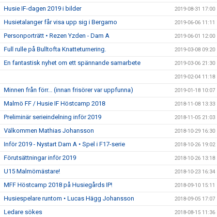
Husie IF-dagen 2019 i bilder
2019-08-31 17:00
Husietalanger får visa upp sig i Bergamo
2019-06-06 11:11
Personporträtt • Rezen Yzden - Dam A
2019-06-01 12:00
Full rulle på Bulltofta Knatteturnering.
2019-03-08 09:20
En fantastisk nyhet om ett spännande samarbete
2019-03-06 21:30
2019-02-04 11:18
Minnen från förr... (innan frisörer var uppfunna)
2019-01-18 10:07
Malmö FF / Husie IF Höstcamp 2018
2018-11-08 13:33
Preliminär serieindelning inför 2019
2018-11-05 21:03
Välkommen Mathias Johansson
2018-10-29 16:30
Inför 2019 - Nystart Dam A • Spel i F17-serie
2018-10-26 19:02
Förutsättningar inför 2019
2018-10-26 13:18
U15 Malmömästare!
2018-10-23 16:34
MFF Höstcamp 2018 på Husiegårds IP!
2018-09-10 15:11
Husiespelare runtom • Lucas Hägg Johansson
2018-09-05 17:07
Ledare sökes
2018-08-15 11:36