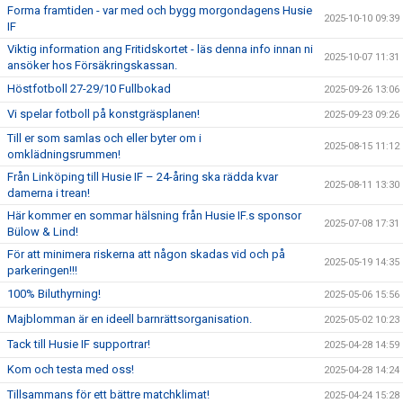
Forma framtiden - var med och bygg morgondagens Husie
2025-10-10 09:39
IF
Viktig information ang Fritidskortet - läs denna info innan ni
2025-10-07 11:31
ansöker hos Försäkringskassan.
Höstfotboll 27-29/10 Fullbokad
2025-09-26 13:06
Vi spelar fotboll på konstgräsplanen!
2025-09-23 09:26
Till er som samlas och eller byter om i
2025-08-15 11:12
omklädningsrummen!
Från Linköping till Husie IF – 24-åring ska rädda kvar
2025-08-11 13:30
damerna i trean!
Här kommer en sommar hälsning från Husie IF.s sponsor
2025-07-08 17:31
Bülow & Lind!
För att minimera riskerna att någon skadas vid och på
2025-05-19 14:35
parkeringen!!!
100% Biluthyrning!
2025-05-06 15:56
Majblomman är en ideell barnrättsorganisation.
2025-05-02 10:23
Tack till Husie IF supportrar!
2025-04-28 14:59
Kom och testa med oss!
2025-04-28 14:24
Tillsammans för ett bättre matchklimat!
2025-04-24 15:28