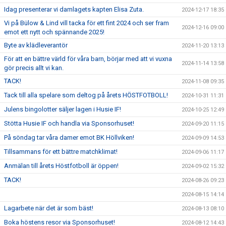
Idag presenterar vi damlagets kapten Elisa Zuta.
2024-12-17 18:35
Vi på Bülow & Lind vill tacka för ett fint 2024 och ser fram
2024-12-16 09:00
emot ett nytt och spännande 2025!
Byte av klädleverantör
2024-11-20 13:13
För att en bättre värld för våra barn, börjar med att vi vuxna
2024-11-14 13:58
gör precis allt vi kan.
TACK!
2024-11-08 09:35
Tack till alla spelare som deltog på årets HÖSTFOTBOLL!
2024-10-31 11:31
Julens bingolotter säljer lagen i Husie IF!
2024-10-25 12:49
Stötta Husie IF och handla via Sponsorhuset!
2024-09-20 11:15
På söndag tar våra damer emot BK Höllviken!
2024-09-09 14:53
Tillsammans för ett bättre matchklimat!
2024-09-06 11:17
Anmälan till årets Höstfotboll är öppen!
2024-09-02 15:32
TACK!
2024-08-26 09:23
2024-08-15 14:14
Lagarbete när det är som bäst!
2024-08-13 08:10
Boka höstens resor via Sponsorhuset!
2024-08-12 14:43