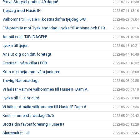
Prova Storytel gratis i 40 dagar!
2022-07-17 12:38
Tjejdag med Husie IF!
2022-07-11 13:16
Välkomna till Husie IF kostnadsfria tjejdag 6/8!
2022-06-29 08:04
EM-premiär mot Tyskland idag! Lycka till Athinna och F19.
2022-06-27 08:16
Anmäl er till TJEJDAGEN!
2022-06-21 10:50
Lycka till tjejer!
2022-06-18 10:21
Anslut dig och ditt företag!
2022-06-14 16:48
Grattis till våra killar i P08!
2022-06-13 16:32
Kom och heja fram våra juniorer!
2022-06-09 08:08
Trevlig Nationaldag!
2022-06-06 09:55
Vi hälsar Valmire välkommen till Husie IF Dam A.
2022-05-30 09:10
Lycka till i Halör cup!
2022-05-27 08:00
Vi hälsar Amalia välkommen till Husie IF Dam A.
2022-05-27 07:34
Kristi himmelsfärdsdag 26/5
2022-05-24 09:42
Stötta din favoritförening Husie IF!
2022-05-20 12:28
Slutresultat 1-3
2022-05-05 09:45