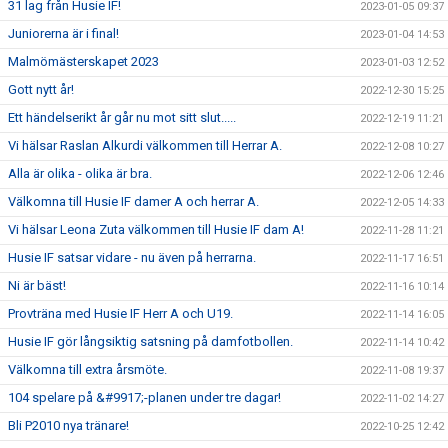
31 lag från Husie IF!
2023-01-05 09:37
Juniorerna är i final!
2023-01-04 14:53
Malmömästerskapet 2023
2023-01-03 12:52
Gott nytt år!
2022-12-30 15:25
Ett händelserikt år går nu mot sitt slut.....
2022-12-19 11:21
Vi hälsar Raslan Alkurdi välkommen till Herrar A.
2022-12-08 10:27
Alla är olika - olika är bra.
2022-12-06 12:46
Välkomna till Husie IF damer A och herrar A.
2022-12-05 14:33
Vi hälsar Leona Zuta välkommen till Husie IF dam A!
2022-11-28 11:21
Husie IF satsar vidare - nu även på herrarna.
2022-11-17 16:51
Ni är bäst!
2022-11-16 10:14
Provträna med Husie IF Herr A och U19.
2022-11-14 16:05
Husie IF gör långsiktig satsning på damfotbollen.
2022-11-14 10:42
Välkomna till extra årsmöte.
2022-11-08 19:37
104 spelare på &#9917;-planen under tre dagar!
2022-11-02 14:27
Bli P2010 nya tränare!
2022-10-25 12:42