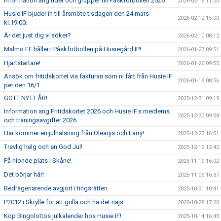
Information ang tider och grupper till Påskfotbollen 2026
2026-02-16 11:20
Husie IF bjuder in till årsmöte tisdagen den 24 mars
2026-02-12 15:00
kl.19:00.
Är det just dig vi söker?
2026-02-10 08:12
Malmö FF håller i Påskfotbollen på Husiegård IP!
2026-01-27 09:51
Hjärtstartare!
2026-01-26 09:55
Ansök om fritidskortet via fakturan som ni fått från Husie IF
2026-01-16 08:56
per den 16/1.
GOTT NYTT ÅR!
2025-12-31 09:19
Information ang Fritidskortet 2026 och Husie IF.s medlems
2025-12-30 09:08
och träningsavgifter 2026.
Här kommer en julhälsning från Olearys och Larry!
2025-12-23 16:51
Trevlig helg och en God Jul!
2025-12-19 12:42
På nionde plats i Skåne!
2025-11-19 16:02
Det börjar här!
2025-11-06 16:37
Bedrägeriärende avgjort i tingsrätten.
2025-10-31 10:41
P2012 i Skrylle för att grilla och ha det najs.
2025-10-28 17:20
Köp Bingolottos julkalender hos Husie IF!
2025-10-14 16:45