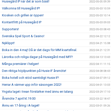
Husiegård IP när det är som bäst!
2022-05-05 09:39
Välkomna till Husiegård IP!
2022-05-03 10:59
Kiosken och grillen är öppen!
2022-05-03 10:14
Kontantfritt på Husiegård IP
2022-05-03 09:03
Supporters!
2022-05-03 08:43
Svenska Spel Sport & Casino!
2022-04-22 12:12
Nyklippt!
2022-04-21 15:08
Boka in den 4 maj! Då är det dags för MM kvartsfinal.
2022-04-21 12:31
Lärorika och roliga dagar på Husiegård med MFF!
2022-04-13 13:43
Många premiärer i helgen!
2022-04-11 11:15
Den riktiga höjdpunkten på Husie IF årsmöte!
2022-04-08 08:43
Boka hotell och stöd samtidigt Husie IF!
2022-04-07 09:12
Herrar A värmer upp inför säsongen 2022!
2022-04-01 13:03
Yngsta laget i trean förstärker med ännu en talang
2022-03-29 17:10
Årsmöte 7 april kl.19.00
2022-03-22 18:47
Ännu en 17-åring i A-laget!
2022-03-01 09:26