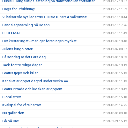
Husie IF långsiktiga satsning på damfotbollen fortsätter!
2023-11-17 13:37
Dags för utbildning!
2023-11-17 11:52
Vi hälsar vår nya ledartrio i Husie IF herr A välkomna!
2023-11-16 18:44
Landslagssamling på Bosön!
2023-11-15 17:26
BLUFFMAIL
2023-11-10 11:49
Det kostar inget - men ger föreningen mycket!
2023-11-08 13:40
Julens bingolotter!
2023-11-07 08:37
På söndag är det Fars dag!
2023-11-06 10:03
Tack för tre roliga dagar!
2023-11-02 13:19
Grattis tjejer och killar!
2023-10-30 15:13
Kansliet är öppet dagtid under vecka 44.
2023-10-30 11:13
Gratis inträde och kiosken är öppen!
2023-10-25 13:42
Biobiljetter!
2023-10-20 15:18
Kvalspel för våra herrar!
2023-10-20 14:25
Nu gäller det!
2023-10-06 09:18
Gå på Bio!
2023-09-21 15:12