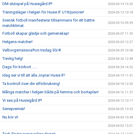
DM-slutspel på Husiegård IP!
2024-05-14 15:55
Träningsläger i helgen för Husie IF U19/juniorer!
2024-05-13 10:18
Svensk fotboll manifesterar tillsammans för ett bättre
2024-05-10 09:39
matchklimat.
Fotboll skapar glädje och gemenskap!
2024-05-07 11:35
Helgens matcher!
2024-05-03 12:27
Valborgsmässoafton tisdag 30/4!
2024-04-29 10:58
Trevlig helg!
2024-04-26 12:48
Dags för körkort.......
2024-04-24 14:52
Idag ser vi till att alla Joynar Husie IF!
2024-04-19 11:41
Ta kontroll över din elförbrukning!
2024-04-18 12:50
Många matcher i helgen både på hemma och bortaplan!
2024-04-16 11:37
Vi ses på Husiegård IP!
2024-04-12 10:17
Seriepremiär!
2024-04-05 13:53
Nu kör vi!
2024-04-04 10:48
2024-04-02 13:21
Tack för tre super roliga dagar!