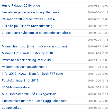
Husie IF-dagen 2019 i bilder
2019-08-31 17:00
Husietalanger får visa upp sig i Bergamo
2019-06-06 11:11
Personporträtt • Rezen Yzden - Dam A
2019-06-01 12:00
Full rulle på Bulltofta Knatteturnering.
2019-03-08 09:20
En fantastisk nyhet om ett spännande samarbete
2019-03-06 21:30
2019-02-04 11:18
Minnen från förr... (innan frisörer var uppfunna)
2019-01-18 10:07
Malmö FF / Husie IF Höstcamp 2018
2018-11-08 13:33
Preliminär serieindelning inför 2019
2018-11-05 21:03
Välkommen Mathias Johansson
2018-10-29 16:30
Inför 2019 - Nystart Dam A • Spel i F17-serie
2018-10-26 19:02
Förutsättningar inför 2019
2018-10-26 13:18
U15 Malmömästare!
2018-10-23 16:34
MFF Höstcamp 2018 på Husiegårds IP!
2018-09-10 15:11
Husiespelare runtom • Lucas Hägg Johansson
2018-09-05 17:07
Ledare sökes
2018-08-15 11:36