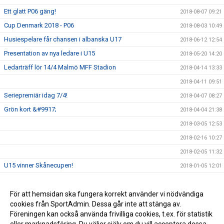
Ett glatt P06 gäng!
2018-08-07 09:21
Cup Denmark 2018 - P06
2018-08-03 10:49
Husiespelare får chansen i albanska U17
2018-06-12 12:54
Presentation av nya ledare i U15
2018-05-20 14:20
Ledarträff lör 14/4 Malmö MFF Stadion
2018-04-14 13:33
2018-04-11 09:51
Seriepremiär idag 7/4!
2018-04-07 08:27
Grön kort &#9917;
2018-04-04 21:38
2018-03-05 12:53
2018-02-16 10:27
2018-02-05 11:32
U15 vinner Skånecupen!
2018-01-05 12:01
Husie IF på Facebook
2017-09-13 16:36
För att hemsidan ska fungera korrekt använder vi nödvändiga
2017-08-21 09:37
cookies från SportAdmin. Dessa går inte att stänga av.
2016-03-20 04:04
Föreningen kan också använda frivilliga cookies, t.ex. för statistik