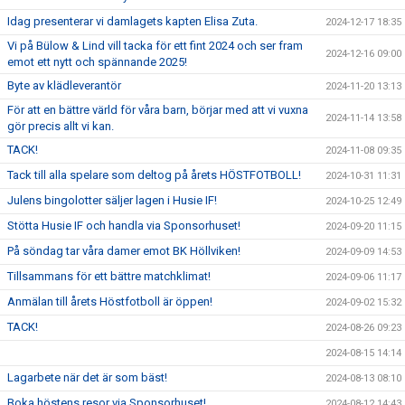
Idag presenterar vi damlagets kapten Elisa Zuta.
2024-12-17 18:35
Vi på Bülow & Lind vill tacka för ett fint 2024 och ser fram
2024-12-16 09:00
emot ett nytt och spännande 2025!
Byte av klädleverantör
2024-11-20 13:13
För att en bättre värld för våra barn, börjar med att vi vuxna
2024-11-14 13:58
gör precis allt vi kan.
TACK!
2024-11-08 09:35
Tack till alla spelare som deltog på årets HÖSTFOTBOLL!
2024-10-31 11:31
Julens bingolotter säljer lagen i Husie IF!
2024-10-25 12:49
Stötta Husie IF och handla via Sponsorhuset!
2024-09-20 11:15
På söndag tar våra damer emot BK Höllviken!
2024-09-09 14:53
Tillsammans för ett bättre matchklimat!
2024-09-06 11:17
Anmälan till årets Höstfotboll är öppen!
2024-09-02 15:32
TACK!
2024-08-26 09:23
2024-08-15 14:14
Lagarbete när det är som bäst!
2024-08-13 08:10
Boka höstens resor via Sponsorhuset!
2024-08-12 14:43