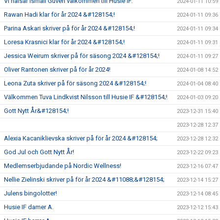
Vi hälsar Ismail Güven välkommen till Husie IF.
2024-01-11 10:59
Rawan Hadi klar för år 2024 &#128154;!
2024-01-11 09:36
Parina Askari skriver på för år 2024 &#128154;!
2024-01-11 09:34
Loresa Krasnici klar för år 2024 &#128154;!
2024-01-11 09:31
Jessica Weirum skriver på för säsong 2024 &#128154;!
2024-01-11 09:27
Oliver Rantonen skriver på för år 2024!
2024-01-08 14:52
Leona Zuta skriver på för säsong 2024 &#128154;!
2024-01-04 08:40
Välkommen Tuva Lindkvist Nilsson till Husie IF &#128154;!
2024-01-03 09:20
Gott Nytt År&#128154;!
2023-12-31 15:40
2023-12-28 12:37
Alexia Kacaniklievska skriver på för år 2024 &#128154;
2023-12-28 12:32
God Jul och Gott Nytt År!
2023-12-22 09:23
Medlemserbjudande på Nordic Wellness!
2023-12-16 07:47
Nellie Zielinski skriver på för år 2024 &#11088;&#128154;
2023-12-14 15:27
Julens bingolotter!
2023-12-14 08:45
Husie IF damer A.
2023-12-12 15:43