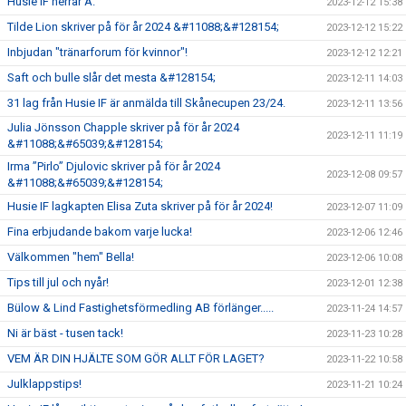
Husie IF herrar A.
2023-12-12 15:38
Tilde Lion skriver på för år 2024 &#11088;&#128154;
2023-12-12 15:22
Inbjudan "tränarforum för kvinnor"!
2023-12-12 12:21
Saft och bulle slår det mesta &#128154;
2023-12-11 14:03
31 lag från Husie IF är anmälda till Skånecupen 23/24.
2023-12-11 13:56
Julia Jönsson Chapple skriver på för år 2024
2023-12-11 11:19
&#11088;&#65039;&#128154;
Irma ”Pirlo” Djulovic skriver på för år 2024
2023-12-08 09:57
&#11088;&#65039;&#128154;
Husie IF lagkapten Elisa Zuta skriver på för år 2024!
2023-12-07 11:09
Fina erbjudande bakom varje lucka!
2023-12-06 12:46
Välkommen "hem" Bella!
2023-12-06 10:08
Tips till jul och nyår!
2023-12-01 12:38
Bülow & Lind Fastighetsförmedling AB förlänger.....
2023-11-24 14:57
Ni är bäst - tusen tack!
2023-11-23 10:28
VEM ÄR DIN HJÄLTE SOM GÖR ALLT FÖR LAGET?
2023-11-22 10:58
Julklappstips!
2023-11-21 10:24