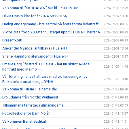
2024-02-09 11:49
Välkomna till "SKODAGEN" 5/3 kl.17.00-19.30!
2024-02-08 12:29
Olivia Uszko klar för år 2024 &#128154;
2024-02-07 13:08
Härligt engagemang - bra samtal på årets första ledarträff!
2024-02-06 09:55
Viktor Zuta född 2008 tar nu steget upp till Husie IF herrar A.
2024-02-06 09:23
Presentkort!
2024-02-02 09:29
Alexander Nyandal är tillbaka i Husie IF!
2024-02-01 13:54
Shane Hanniford återvänder till Husie IF!
2024-02-01 13:27
Emelie Borg "fostrad" i Husie IF - har nu skrivit A-lags
2024-01-27 14:45
kontrakt med Malmö FF!
Vår förening har valt att vara med vid lanseringen av
2024-01-26 13:40
Folkspels storsatsning JOYNA.
Välkomna till Husie IF:s hemsida!
2024-01-12 08:20
Erbjudande från Nordic Wellness!
2024-01-12 08:13
Tillsammans tar vi tag i utmaningarna!
2024-01-12 07:09
Fotbollsskola för barn 4-6 år!
2024-01-11 13:37
Välkommen Benet Sadiku!
2024-01-11 11:01