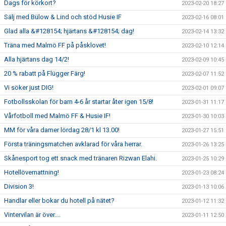
Dags för körkort?
2023-02-20 18:27
Sälj med Bülow & Lind och stöd Husie IF
2023-02-16 08:01
Glad alla &#128154; hjärtans &#128154; dag!
2023-02-14 13:32
Träna med Malmö FF på påsklovet!
2023-02-10 12:14
Alla hjärtans dag 14/2!
2023-02-09 10:45
20 % rabatt på Flügger Färg!
2023-02-07 11:52
Vi söker just DIG!
2023-02-01 09:07
Fotbollsskolan för barn 4-6 år startar åter igen 15/8!
2023-01-31 11:17
Vårfotboll med Malmö FF & Husie IF!
2023-01-30 10:03
MM för våra damer lördag 28/1 kl 13.00!
2023-01-27 15:51
Första träningsmatchen avklarad för våra herrar.
2023-01-26 13:25
Skånesport tog ett snack med tränaren Rizwan Elahi.
2023-01-25 10:29
Hotellövernattning!
2023-01-23 08:24
Division 3!
2023-01-13 10:06
Handlar eller bokar du hotell på nätet?
2023-01-12 11:32
Vintervilan är över....
2023-01-11 12:50