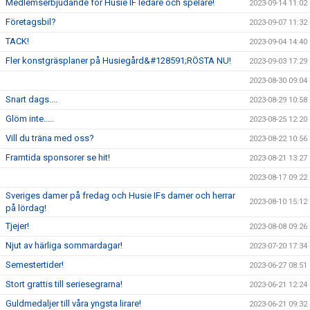
Medlemserbjudande för Husie IF ledare och spelare!
2023-09-14 11:02
Företagsbil?
2023-09-07 11:32
TACK!
2023-09-04 14:40
Fler konstgräsplaner på Husiegård&#128591;RÖSTA NU!
2023-09-03 17:29
2023-08-30 09:04
Snart dags....
2023-08-29 10:58
Glöm inte.....
2023-08-25 12:20
Vill du träna med oss?
2023-08-22 10:56
Framtida sponsorer se hit!
2023-08-21 13:27
2023-08-17 09:22
Sveriges damer på fredag och Husie IFs damer och herrar
2023-08-10 15:12
på lördag!
Tjejer!
2023-08-08 09:26
Njut av härliga sommardagar!
2023-07-20 17:34
Semestertider!
2023-06-27 08:51
Stort grattis till seriesegrarna!
2023-06-21 12:24
Guldmedaljer till våra yngsta lirare!
2023-06-21 09:32