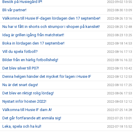
Besök på Husiegård IP!
2022-09-02 13:55
Bli vår partner!
2022-08-30 13:09
Välkomna till Husie IF-dagen lördagen den 17 september!
2022-08-26 13:16
Nu har vi fått in shorts och strumpor i shopen på kansliet!
2022-08-25 12:48
Idag är grillen igång från matchstart!
2022-08-23 13:25
Boka in lördagen den 17 september!
2022-08-18 14:53
Vill du spela fotboll?
2022-08-16 17:13
Bilder från en härlig fotbollshelg!
2022-08-16 16:22
Det blev silver till P07!
2022-08-15 10:42
Denna helgen händer det mycket för lagen i Husie IF
2022-08-12 12:53
Nu är det snart dags!
2022-08-10 17:25
Det blev en riktigt rolig lördag!
2022-08-06 17:53
Nystart inför hösten 2022!
2022-08-03 12:12
Välkomna till Husie IF dam A!
2022-07-25 14:28
Det går fortfarande att anmäla sig!
2022-07-25 13:01
Leka, spela och ha kul!
2022-07-18 15:52