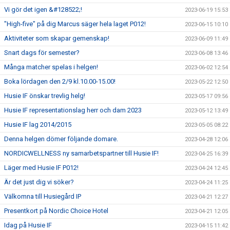
Vi gör det igen &#128522;!
2023-06-19 15:53
"High-five" på dig Marcus säger hela laget P012!
2023-06-15 10:10
Aktiviteter som skapar gemenskap!
2023-06-09 11:49
Snart dags för semester?
2023-06-08 13:46
Många matcher spelas i helgen!
2023-06-02 12:54
Boka lördagen den 2/9 kl.10.00-15.00!
2023-05-22 12:50
Husie IF önskar trevlig helg!
2023-05-17 09:56
Husie IF representationslag herr och dam 2023
2023-05-12 13:49
Husie IF lag 2014/2015
2023-05-05 08:22
Denna helgen dömer följande domare.
2023-04-28 12:06
NORDICWELLNESS ny samarbetspartner till Husie IF!
2023-04-25 16:39
Läger med Husie IF P012!
2023-04-24 12:45
Är det just dig vi söker?
2023-04-24 11:25
Välkomna till Husiegård IP
2023-04-21 12:27
Presentkort på Nordic Choice Hotel
2023-04-21 12:05
Idag på Husie IF
2023-04-15 11:42