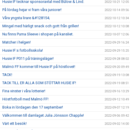
Husie IF tecknar sponsoravtal med Bülow & Lind.
2022-10-21 12:05
På lördag hejar vi fram våra juniorer!
2022-10-14 09:56
Våra yngsta lirare &#128154;
2022-10-12 10:34
Mingel med härligt snack och gott från grillen!
2022-10-12 10:08
Nu finns Puma Sleeve i shopen på kansliet.
2022-10-07 12:06
Matcher i helgen!
2022-09-29 16:24
Husie IF:s fotbollsskola!
2022-09-29 15:25
Husie IF P011 på träningsläger!
2022-09-28 08:02
Malmö FF kommer till Husie IF på höstlovet!
2022-09-20 09:49
TACK!
2022-09-19 13:08
TACK TILL ER ALLA SOM STÖTTAR HUSIE IF!
2022-09-19 08:51
Fina vinster i våra lotterier!
2022-09-16 13:29
Höstfotboll med Malmö FF!
2022-09-12 10:49
Boka in lördagen den 17 september!
2022-09-07 12:19
Välkommen till damlaget Julia Jönsson Chapple!
2022-09-06 09:42
Värt ett besök!
2022-09-02 14:00