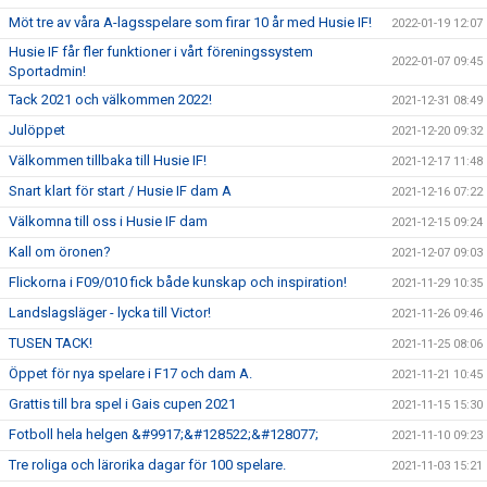
Möt tre av våra A-lagsspelare som firar 10 år med Husie IF!
2022-01-19 12:07
Husie IF får fler funktioner i vårt föreningssystem
2022-01-07 09:45
Sportadmin!
Tack 2021 och välkommen 2022!
2021-12-31 08:49
Julöppet
2021-12-20 09:32
Välkommen tillbaka till Husie IF!
2021-12-17 11:48
Snart klart för start / Husie IF dam A
2021-12-16 07:22
Välkomna till oss i Husie IF dam
2021-12-15 09:24
Kall om öronen?
2021-12-07 09:03
Flickorna i F09/010 fick både kunskap och inspiration!
2021-11-29 10:35
Landslagsläger - lycka till Victor!
2021-11-26 09:46
TUSEN TACK!
2021-11-25 08:06
Öppet för nya spelare i F17 och dam A.
2021-11-21 10:45
Grattis till bra spel i Gais cupen 2021
2021-11-15 15:30
Fotboll hela helgen &#9917;&#128522;&#128077;
2021-11-10 09:23
Tre roliga och lärorika dagar för 100 spelare.
2021-11-03 15:21