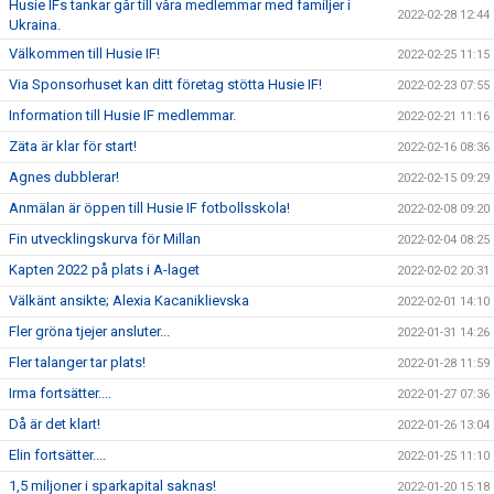
Husie IFs tankar går till våra medlemmar med familjer i
2022-02-28 12:44
Ukraina.
Välkommen till Husie IF!
2022-02-25 11:15
Via Sponsorhuset kan ditt företag stötta Husie IF!
2022-02-23 07:55
Information till Husie IF medlemmar.
2022-02-21 11:16
Zäta är klar för start!
2022-02-16 08:36
Agnes dubblerar!
2022-02-15 09:29
Anmälan är öppen till Husie IF fotbollsskola!
2022-02-08 09:20
Fin utvecklingskurva för Millan
2022-02-04 08:25
Kapten 2022 på plats i A-laget
2022-02-02 20:31
Välkänt ansikte; Alexia Kacaniklievska
2022-02-01 14:10
Fler gröna tjejer ansluter...
2022-01-31 14:26
Fler talanger tar plats!
2022-01-28 11:59
Irma fortsätter....
2022-01-27 07:36
Då är det klart!
2022-01-26 13:04
Elin fortsätter....
2022-01-25 11:10
1,5 miljoner i sparkapital saknas!
2022-01-20 15:18