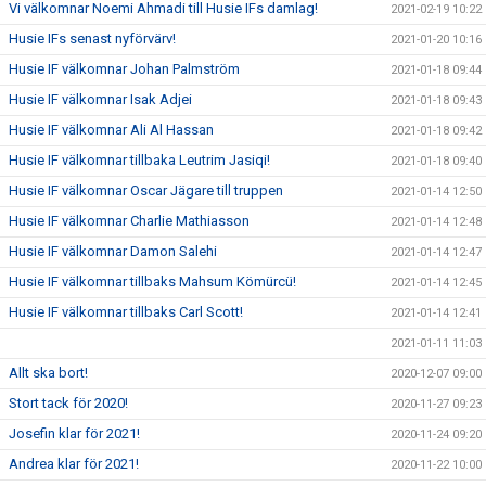
Vi välkomnar Noemi Ahmadi till Husie IFs damlag!
2021-02-19 10:22
Husie IFs senast nyförvärv!
2021-01-20 10:16
Husie IF välkomnar Johan Palmström
2021-01-18 09:44
Husie IF välkomnar Isak Adjei
2021-01-18 09:43
Husie IF välkomnar Ali Al Hassan
2021-01-18 09:42
Husie IF välkomnar tillbaka Leutrim Jasiqi!
2021-01-18 09:40
Husie IF välkomnar Oscar Jägare till truppen
2021-01-14 12:50
Husie IF välkomnar Charlie Mathiasson
2021-01-14 12:48
Husie IF välkomnar Damon Salehi
2021-01-14 12:47
Husie IF välkomnar tillbaks Mahsum Kömürcü!
2021-01-14 12:45
Husie IF välkomnar tillbaks Carl Scott!
2021-01-14 12:41
2021-01-11 11:03
Allt ska bort!
2020-12-07 09:00
Stort tack för 2020!
2020-11-27 09:23
Josefin klar för 2021!
2020-11-24 09:20
Andrea klar för 2021!
2020-11-22 10:00