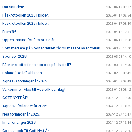
Där satt den!
2025-04-19 09:27
Påskfotbollen 2025 i bilder!
2025-04-17 08:54
Påskfotbollen 2025 i bilder!
2025-04-17 08:49
Premiär!
2025-04-12 13:31
Öppen träning för flickor 7-8 år!
2025-04-10 10:58
Som medlem på Sponsorhuset får du massor av fördelar!
2025-03-21 12:00
Sponsor 2025!
2025-03-03 14:10
Påskens lotter finns hos oss på Husie IF!
2025-03-03 14:00
Roland ”Rolle” Ohlsson
2025-02-01 09:42
Agnes O förlänger år 2025!
2025-01-03 08:49
Välkommen Moa till Husie IF damlag!
2025-01-03 08:12
GOTT NYTT ÅR!
2024-12-31 11:00
Agnes J förlänger år 2025!
2024-12-30 14:35
Nea förlänger år 2025!
2024-12-27 13:47
Irma förlänger 2025!
2024-12-27 13:44
God Jul och Ett Gott Nytt År!
2024-12-20 12:26