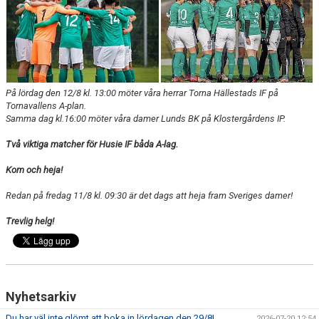
DOMARE
NYHETER
På lördag den 12/8 kl. 13:00 möter våra herrar Torna Hällestads IF på
Tornavallens A-plan.
Samma dag kl.16:00 möter våra damer Lunds BK på Klostergårdens IP.
Två viktiga matcher för Husie IF båda A-lag.
Kom och heja!
Redan på fredag 11/8 kl. 09:30 är det dags att heja fram Sveriges damer!
Trevlig helg!
Nyhetsarkiv
Du har väl inte glömt att boka in lördagen den 29/8!
2026-07-20 12:54