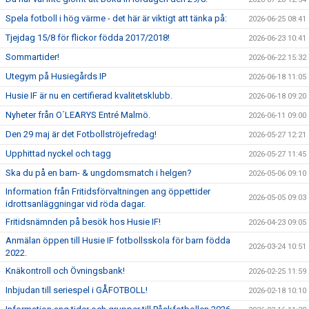
Spela fotboll i hög värme - det här är viktigt att tänka på:
2026-06-25 08:41
Tjejdag 15/8 för flickor födda 2017/2018!
2026-06-23 10:41
Sommartider!
2026-06-22 15:32
Utegym på Husiegårds IP
2026-06-18 11:05
Husie IF är nu en certifierad kvalitetsklubb.
2026-06-18 09:20
Nyheter från O´LEARYS Entré Malmö.
2026-06-11 09:00
Den 29 maj är det Fotbollströjefredag!
2026-05-27 12:21
Upphittad nyckel och tagg
2026-05-27 11:45
Ska du på en barn- & ungdomsmatch i helgen?
2026-05-06 09:10
Information från Fritidsförvaltningen ang öppettider
2026-05-05 09:03
idrottsanläggningar vid röda dagar.
Fritidsnämnden på besök hos Husie IF!
2026-04-23 09:05
Anmälan öppen till Husie IF fotbollsskola för barn födda
2026-03-24 10:51
2022.
Knäkontroll och Övningsbank!
2026-02-25 11:59
Inbjudan till seriespel i GÅFOTBOLL!
2026-02-18 10:10