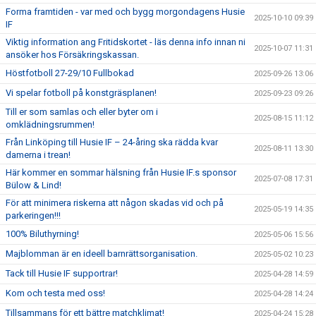
Forma framtiden - var med och bygg morgondagens Husie
2025-10-10 09:39
IF
Viktig information ang Fritidskortet - läs denna info innan ni
2025-10-07 11:31
ansöker hos Försäkringskassan.
Höstfotboll 27-29/10 Fullbokad
2025-09-26 13:06
Vi spelar fotboll på konstgräsplanen!
2025-09-23 09:26
Till er som samlas och eller byter om i
2025-08-15 11:12
omklädningsrummen!
Från Linköping till Husie IF – 24-åring ska rädda kvar
2025-08-11 13:30
damerna i trean!
Här kommer en sommar hälsning från Husie IF.s sponsor
2025-07-08 17:31
Bülow & Lind!
För att minimera riskerna att någon skadas vid och på
2025-05-19 14:35
parkeringen!!!
100% Biluthyrning!
2025-05-06 15:56
Majblomman är en ideell barnrättsorganisation.
2025-05-02 10:23
Tack till Husie IF supportrar!
2025-04-28 14:59
Kom och testa med oss!
2025-04-28 14:24
Tillsammans för ett bättre matchklimat!
2025-04-24 15:28