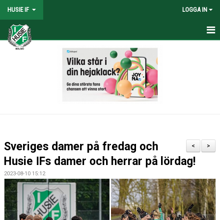
HUSIE IF
LOGGA IN
HEM
KONTAKT
LAG
MATCHER
KALENDER
Sveriges damer på fredag och
<
>
DOKUMENT
Husie IFs damer och herrar på lördag!
2023-08-10 15:12
SHOPEN
MEDLEMSRABATTER
MEDLEMSAVGIFTER