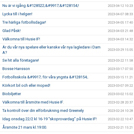
Nu är vi igång &#128522;&#9917;&#128154;!
2023-04-12 10:23
Lycka till i helgen!
2023-04-07 08:33
Tre härliga fotbollsdagar!
2023-04-05 17:40
Glad Påsk!
2023-04-03 21:48
Välkomna till Husie IF!
2023-04-03 14:32
Är du vår nya spelare eller kanske vår nya lagledare i Dam
2023-03-29 15:05
A?
Se hit alla företagare!
2023-03-22 11:58
Bosse Hansson
2023-03-17 07:50
Fotbollsskola &#9917; för våra yngsta &#128154;.
2023-03-15 11:21
Körkort bil och eller moped!
2023-03-07 09:22
Biobiljetter
2023-03-02 15:02
Välkomna till årsmöte med Husie IF.
2023-02-28 20:37
Ta kontroll över din elförbrukning med Greenely
2023-02-24 10:28
Idag onsdag 22/2 kl 16-19 "skoprovardag" på Husie IF!
2023-02-22 10:47
Årsmöte 21 mars kl.19:00.
2023-02-21 15:21