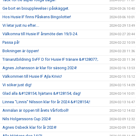
2024-03-27 17:07
Ge bort en bioupplevelse i påskägget.
2024-03-26 10:40
Hos Husie IF finns Påskens Bingolotter!
2024-03-06 10:01
Vi letar just nu efter....
2024-02-29 13:49
Välkomna till Husie IF årsmöte den 19/3-24.
2024-02-27 20:44
Passa på!
2024-02-22 10:59
Bokningen är öppen!
2024-02-20 11:36
Tränarutbildning SvFF D för Husie IF tränare &#128077;.
2024-02-20 11:34
Agnes Johansson är klar för säsong 2024!
2024-02-16 13:53
Välkommen till Husie IF Ajla Krivic!
2024-02-15 15:12
Vi söker just dig!
2024-02-15 14:09
Glad alla &#128154; hjärtans &#128154; dag!
2024-02-14 10:01
Linnea "Linnis" Nilsson klar för år 2024 &#128154;!
2024-02-13 16:47
Anmälan är öppen till årets Vårfotboll!
2024-02-12 14:02
Nils Holgerssons Cup 2024!
2024-02-09 12:32
Agnes Osbeck klar för år 2024!
2024-02-09 12:09
Alla Hjärtans dag 14/2!