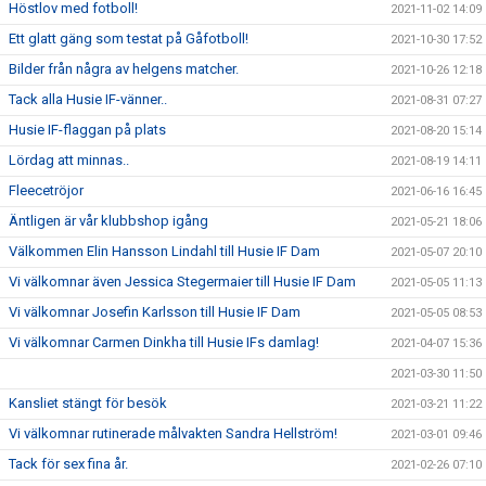
Höstlov med fotboll!
2021-11-02 14:09
Ett glatt gäng som testat på Gåfotboll!
2021-10-30 17:52
Bilder från några av helgens matcher.
2021-10-26 12:18
Tack alla Husie IF-vänner..
2021-08-31 07:27
Husie IF-flaggan på plats
2021-08-20 15:14
Lördag att minnas..
2021-08-19 14:11
Fleecetröjor
2021-06-16 16:45
Äntligen är vår klubbshop igång
2021-05-21 18:06
Välkommen Elin Hansson Lindahl till Husie IF Dam
2021-05-07 20:10
Vi välkomnar även Jessica Stegermaier till Husie IF Dam
2021-05-05 11:13
Vi välkomnar Josefin Karlsson till Husie IF Dam
2021-05-05 08:53
Vi välkomnar Carmen Dinkha till Husie IFs damlag!
2021-04-07 15:36
2021-03-30 11:50
Kansliet stängt för besök
2021-03-21 11:22
Vi välkomnar rutinerade målvakten Sandra Hellström!
2021-03-01 09:46
Tack för sex fina år.
2021-02-26 07:10