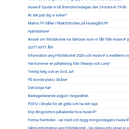
Husie IF bjuder in till årsmöte tisdagen den 24 mars kl.19:00.
Är det just dig vi söker?
Malmö FF håller i Påskfotbollen på Husiegård IP!
Hjärtstartare!
Ansök om fritidskortet via fakturan som ni fått från Husie IF 
GOTT NYTT ÅR!
Information ang Fritidskortet 2026 och Husie IF.s medlems oc
Här kommer en julhälsning från Olearys och Larry!
Trevlig helg och en God Jul!
På nionde plats i Skåne!
Det börjar här!
Bedrägeriärende avgjort i tingsrätten.
P2012 i Skrylle för att grilla och ha det najs.
Köp Bingolottos julkalender hos Husie IF!
Forma framtiden - var med och bygg morgondagens Husie I
Viktig information ang Fritidskortet - läs denna info innan n