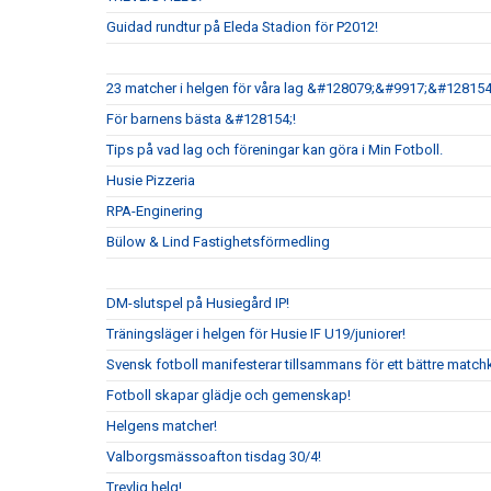
Guidad rundtur på Eleda Stadion för P2012!
23 matcher i helgen för våra lag &#128079;&#9917;&#128154
För barnens bästa &#128154;!
Tips på vad lag och föreningar kan göra i Min Fotboll.
Husie Pizzeria
RPA-Enginering
Bülow & Lind Fastighetsförmedling
DM-slutspel på Husiegård IP!
Träningsläger i helgen för Husie IF U19/juniorer!
Svensk fotboll manifesterar tillsammans för ett bättre matchk
Fotboll skapar glädje och gemenskap!
Helgens matcher!
Valborgsmässoafton tisdag 30/4!
Trevlig helg!