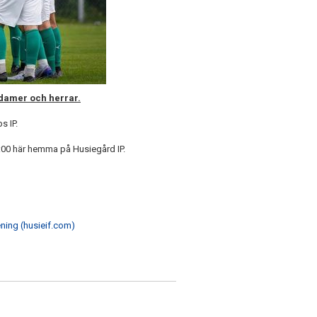
damer och herrar.
s IP.
6:00 här hemma på Husiegård IP.
ening (husieif.com)