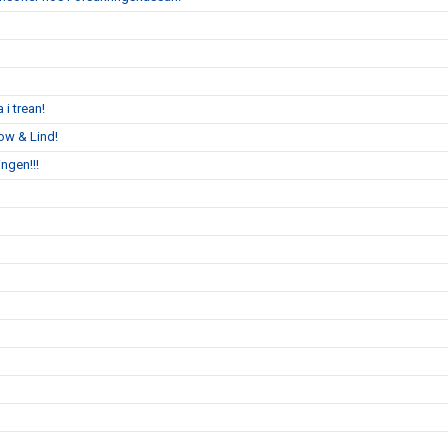
 i trean!
ow & Lind!
ngen!!!