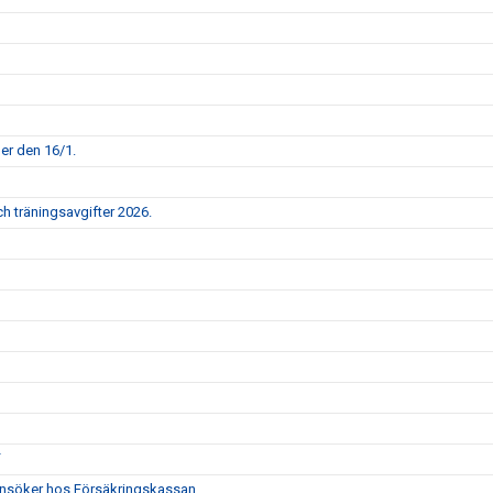
per den 16/1.
h träningsavgifter 2026.
F
i ansöker hos Försäkringskassan.