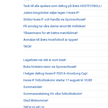
Tack till alla spelare som deltog på årets HÖSTFOTBOLL!
Julens bingolotter säljer lagen i Husie IF!
Stötta Husie IF och handla via Sponsorhuset!
På söndag tar våra damer emot BK Höllviken!
Tillsammans för ett bättre matchklimat!
Anmälan till årets Höstfotboll är öppen!
TACK!
Lagarbete när det är som bäst!
Boka höstens resor via Sponsorhuset!
I helgen deltog Husie IF P2014 i Kronborg Cup!
Husie IF fotbollsskolor startar 17 augusti kl.10:00!
Sommartider!
Sommaravslutning för våra fotbollsskolor!
Glad Midsommar!
TREVLIG HELG!