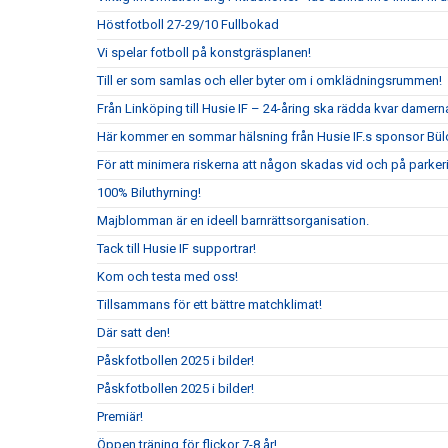
Höstfotboll 27-29/10 Fullbokad
Vi spelar fotboll på konstgräsplanen!
Till er som samlas och eller byter om i omklädningsrummen!
Från Linköping till Husie IF – 24-åring ska rädda kvar damerna
Här kommer en sommar hälsning från Husie IF.s sponsor Bül
För att minimera riskerna att någon skadas vid och på parkeri
100% Biluthyrning!
Majblomman är en ideell barnrättsorganisation.
Tack till Husie IF supportrar!
Kom och testa med oss!
Tillsammans för ett bättre matchklimat!
Där satt den!
Påskfotbollen 2025 i bilder!
Påskfotbollen 2025 i bilder!
Premiär!
Öppen träning för flickor 7-8 år!