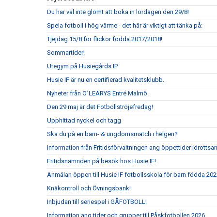
Du har väl inte glömt att boka in lördagen den 29/8!
Spela fotboll i hög värme - det här är viktigt att tänka på:
Tjejdag 15/8 för flickor födda 2017/2018!
Sommartider!
Utegym på Husiegårds IP
Husie IF är nu en certifierad kvalitetsklubb.
Nyheter från O´LEARYS Entré Malmö.
Den 29 maj är det Fotbollströjefredag!
Upphittad nyckel och tagg
Ska du på en barn- & ungdomsmatch i helgen?
Information från Fritidsförvaltningen ang öppettider idrottsa
Fritidsnämnden på besök hos Husie IF!
Anmälan öppen till Husie IF fotbollsskola för barn födda 202
Knäkontroll och Övningsbank!
Inbjudan till seriespel i GÅFOTBOLL!
Information ang tider och grupper till Påskfotbollen 2026