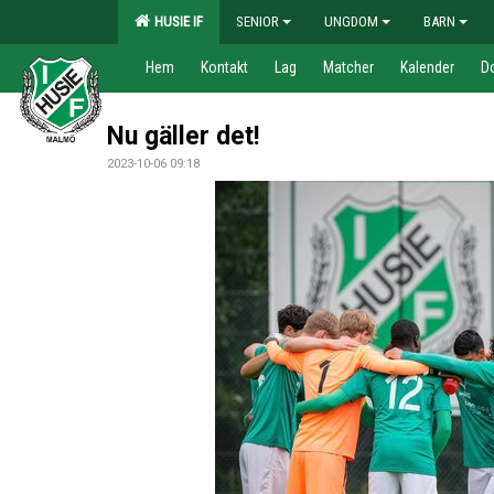
HUSIE IF
SENIOR
UNGDOM
BARN
Hem
Kontakt
Lag
Matcher
Kalender
D
Nu gäller det!
2023-10-06 09:18