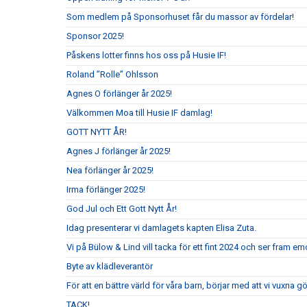
Som medlem på Sponsorhuset får du massor av fördelar!
Sponsor 2025!
Påskens lotter finns hos oss på Husie IF!
Roland ”Rolle” Ohlsson
Agnes O förlänger år 2025!
Välkommen Moa till Husie IF damlag!
GOTT NYTT ÅR!
Agnes J förlänger år 2025!
Nea förlänger år 2025!
Irma förlänger 2025!
God Jul och Ett Gott Nytt År!
Idag presenterar vi damlagets kapten Elisa Zuta.
Vi på Bülow & Lind vill tacka för ett fint 2024 och ser fram e
Byte av klädleverantör
För att en bättre värld för våra barn, börjar med att vi vuxna gör
TACK!