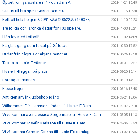
Öppet för nya spelare i F17 och dam A.
2021-11-21 10:45
Grattis till bra spel i Gais cupen 2021
2021-11-15 15:30
Fotboll hela helgen &#9917;&#128522;&#128077;
2021-11-10 09:23
Tre roliga och lärorika dagar för 100 spelare.
2021-11-03 15:21
Höstlov med fotboll!
2021-11-02 14:09
Ett glatt gäng som testat på Gåfotboll!
2021-10-30 17:52
Bilder från några av helgens matcher.
2021-10-26 12:18
Tack alla Husie IF-vänner..
2021-08-31 07:27
Husie IF-flaggan på plats
2021-08-20 15:14
Lördag att minnas..
2021-08-19 14:11
Fleecetröjor
2021-06-16 16:45
Äntligen är vår klubbshop igång
2021-05-21 18:06
Välkommen Elin Hansson Lindahl till Husie IF Dam
2021-05-07 20:10
Vi välkomnar även Jessica Stegermaier till Husie IF Dam
2021-05-05 11:13
Vi välkomnar Josefin Karlsson till Husie IF Dam
2021-05-05 08:53
Vi välkomnar Carmen Dinkha till Husie IFs damlag!
2021-04-07 15:36