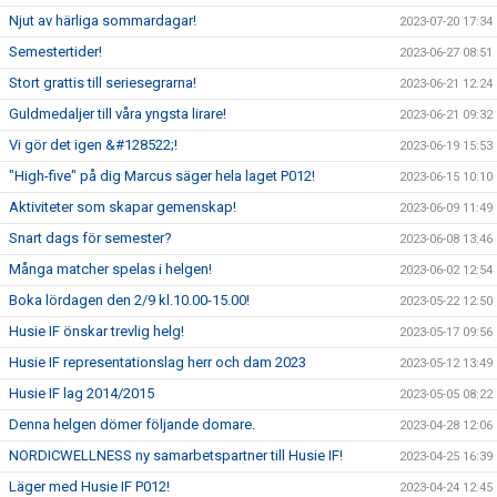
Njut av härliga sommardagar!
2023-07-20 17:34
Semestertider!
2023-06-27 08:51
Stort grattis till seriesegrarna!
2023-06-21 12:24
Guldmedaljer till våra yngsta lirare!
2023-06-21 09:32
Vi gör det igen &#128522;!
2023-06-19 15:53
"High-five" på dig Marcus säger hela laget P012!
2023-06-15 10:10
Aktiviteter som skapar gemenskap!
2023-06-09 11:49
Snart dags för semester?
2023-06-08 13:46
Många matcher spelas i helgen!
2023-06-02 12:54
Boka lördagen den 2/9 kl.10.00-15.00!
2023-05-22 12:50
Husie IF önskar trevlig helg!
2023-05-17 09:56
Husie IF representationslag herr och dam 2023
2023-05-12 13:49
Husie IF lag 2014/2015
2023-05-05 08:22
Denna helgen dömer följande domare.
2023-04-28 12:06
NORDICWELLNESS ny samarbetspartner till Husie IF!
2023-04-25 16:39
Läger med Husie IF P012!
2023-04-24 12:45