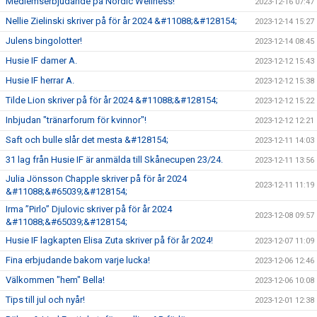
Medlemserbjudande på Nordic Wellness!
2023-12-16 07:47
Nellie Zielinski skriver på för år 2024 &#11088;&#128154;
2023-12-14 15:27
Julens bingolotter!
2023-12-14 08:45
Husie IF damer A.
2023-12-12 15:43
Husie IF herrar A.
2023-12-12 15:38
Tilde Lion skriver på för år 2024 &#11088;&#128154;
2023-12-12 15:22
Inbjudan "tränarforum för kvinnor"!
2023-12-12 12:21
Saft och bulle slår det mesta &#128154;
2023-12-11 14:03
31 lag från Husie IF är anmälda till Skånecupen 23/24.
2023-12-11 13:56
Julia Jönsson Chapple skriver på för år 2024
2023-12-11 11:19
&#11088;&#65039;&#128154;
Irma ”Pirlo” Djulovic skriver på för år 2024
2023-12-08 09:57
&#11088;&#65039;&#128154;
Husie IF lagkapten Elisa Zuta skriver på för år 2024!
2023-12-07 11:09
Fina erbjudande bakom varje lucka!
2023-12-06 12:46
Välkommen "hem" Bella!
2023-12-06 10:08
Tips till jul och nyår!
2023-12-01 12:38