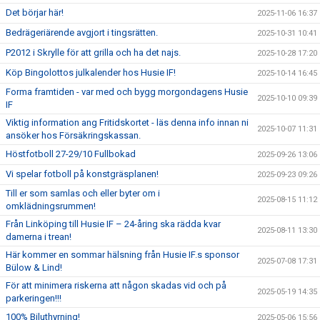
Det börjar här!
2025-11-06 16:37
Bedrägeriärende avgjort i tingsrätten.
2025-10-31 10:41
P2012 i Skrylle för att grilla och ha det najs.
2025-10-28 17:20
Köp Bingolottos julkalender hos Husie IF!
2025-10-14 16:45
Forma framtiden - var med och bygg morgondagens Husie
2025-10-10 09:39
IF
Viktig information ang Fritidskortet - läs denna info innan ni
2025-10-07 11:31
ansöker hos Försäkringskassan.
Höstfotboll 27-29/10 Fullbokad
2025-09-26 13:06
Vi spelar fotboll på konstgräsplanen!
2025-09-23 09:26
Till er som samlas och eller byter om i
2025-08-15 11:12
omklädningsrummen!
Från Linköping till Husie IF – 24-åring ska rädda kvar
2025-08-11 13:30
damerna i trean!
Här kommer en sommar hälsning från Husie IF.s sponsor
2025-07-08 17:31
Bülow & Lind!
För att minimera riskerna att någon skadas vid och på
2025-05-19 14:35
parkeringen!!!
100% Biluthyrning!
2025-05-06 15:56