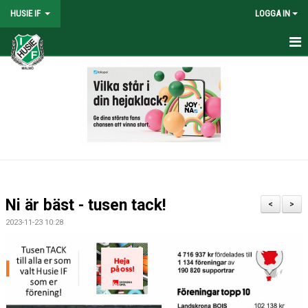
HUSIE IF
LOGGA IN
HEM
KONTAKT
LAG
MATCHER
KALENDER
Ni är bäst - tusen tack!
<
>
DOKUMENT
2023-11-23 10:28
SHOPEN
MEDLEMSRABATTER
MEDLEMSAVGIFTER