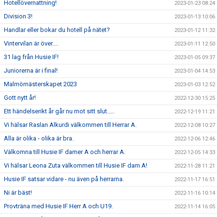
Hotellövernattning!
2023-01-23 08:24
Division 3!
2023-01-13 10:06
Handlar eller bokar du hotell på nätet?
2023-01-12 11:32
Vintervilan är över....
2023-01-11 12:50
31 lag från Husie IF!
2023-01-05 09:37
Juniorerna är i final!
2023-01-04 14:53
Malmömästerskapet 2023
2023-01-03 12:52
Gott nytt år!
2022-12-30 15:25
Ett händelserikt år går nu mot sitt slut.....
2022-12-19 11:21
Vi hälsar Raslan Alkurdi välkommen till Herrar A.
2022-12-08 10:27
Alla är olika - olika är bra.
2022-12-06 12:46
Välkomna till Husie IF damer A och herrar A.
2022-12-05 14:33
Vi hälsar Leona Zuta välkommen till Husie IF dam A!
2022-11-28 11:21
Husie IF satsar vidare - nu även på herrarna.
2022-11-17 16:51
Ni är bäst!
2022-11-16 10:14
Provträna med Husie IF Herr A och U19.
2022-11-14 16:05