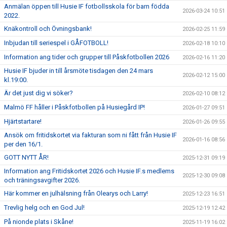
Anmälan öppen till Husie IF fotbollsskola för barn födda
2026-03-24 10:51
2022.
Knäkontroll och Övningsbank!
2026-02-25 11:59
Inbjudan till seriespel i GÅFOTBOLL!
2026-02-18 10:10
Information ang tider och grupper till Påskfotbollen 2026
2026-02-16 11:20
Husie IF bjuder in till årsmöte tisdagen den 24 mars
2026-02-12 15:00
kl.19:00.
Är det just dig vi söker?
2026-02-10 08:12
Malmö FF håller i Påskfotbollen på Husiegård IP!
2026-01-27 09:51
Hjärtstartare!
2026-01-26 09:55
Ansök om fritidskortet via fakturan som ni fått från Husie IF
2026-01-16 08:56
per den 16/1.
GOTT NYTT ÅR!
2025-12-31 09:19
Information ang Fritidskortet 2026 och Husie IF.s medlems
2025-12-30 09:08
och träningsavgifter 2026.
Här kommer en julhälsning från Olearys och Larry!
2025-12-23 16:51
Trevlig helg och en God Jul!
2025-12-19 12:42
På nionde plats i Skåne!
2025-11-19 16:02