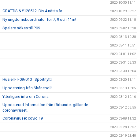
2020-10-30 11:11
GRATTIS &#128512; Div 4 nästa år
2020-10-29 09:27
Ny ungdomskoordinator för 7, 9 och 11m!
2020-09-22 11:18
Spelare sökes till P09
2020-09-02 10:20
2020-08-13 10:38
2020-05-11 10:51
2020-04-01 11:02
2020-03-31 08:33
2020-03-30 13:04
Husie IF F09/010 i Sportnytt!
2020-03-20 11:11
Uppdatering från Skåneboll!
2020-03-13 16:05
Ytterligare info om Corona
2020-03-12 10:16
Uppdaterad information från förbundet gällande
2020-03-12 08:55
coronaviruset!
Coronaviruset covid 19
2020-03-08 11:32
2020-02-28 10:57
2020-02-19 21:40