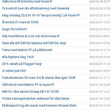
Välkomna till årsmöte med Husie IF.
2023-02-28 20:37
Ta kontroll över din elförbrukning med Greenely
2023-02-24 10:28
Idag onsdag 22/2 kl 16-19 "skoprovardag" på Husie IF!
2023-02-22 10:47
Årsmöte 21 mars kl.19:00.
2023-02-21 15:21
Dags för körkort?
2023-02-20 18:27
Sälj med Bülow & Lind och stöd Husie IF
2023-02-16 08:01
Glad alla &#128154; hjärtans &#128154; dag!
2023-02-14 13:32
Träna med Malmö FF på påsklovet!
2023-02-10 12:14
Alla hjärtans dag 14/2!
2023-02-09 10:45
20 % rabatt på Flügger Färg!
2023-02-07 11:52
Vi söker just DIG!
2023-02-01 09:07
Fotbollsskolan för barn 4-6 år startar åter igen 15/8!
2023-01-31 11:17
Vårfotboll med Malmö FF & Husie IF!
2023-01-30 10:03
MM för våra damer lördag 28/1 kl 13.00!
2023-01-27 15:51
Första träningsmatchen avklarad för våra herrar.
2023-01-26 13:25
Skånesport tog ett snack med tränaren Rizwan Elahi.
2023-01-25 10:29