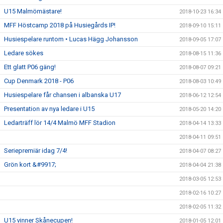
U15 Malmömästare!
2018-10-23 16:34
MFF Höstcamp 2018 på Husiegårds IP!
2018-09-10 15:11
Husiespelare runtom • Lucas Hägg Johansson
2018-09-05 17:07
Ledare sökes
2018-08-15 11:36
Ett glatt P06 gäng!
2018-08-07 09:21
Cup Denmark 2018 - P06
2018-08-03 10:49
Husiespelare får chansen i albanska U17
2018-06-12 12:54
Presentation av nya ledare i U15
2018-05-20 14:20
Ledarträff lör 14/4 Malmö MFF Stadion
2018-04-14 13:33
2018-04-11 09:51
Seriepremiär idag 7/4!
2018-04-07 08:27
Grön kort &#9917;
2018-04-04 21:38
2018-03-05 12:53
2018-02-16 10:27
2018-02-05 11:32
U15 vinner Skånecupen!
2018-01-05 12:01