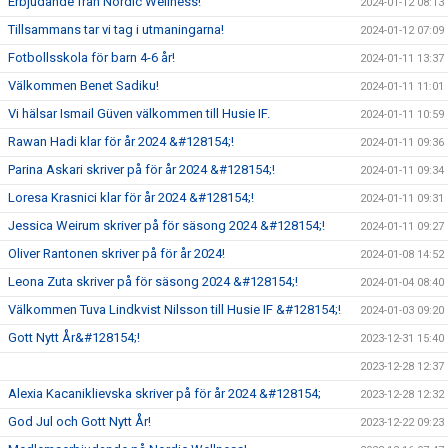
Erbjudande från Nordic Wellness!
2024-01-12 08:13
Tillsammans tar vi tag i utmaningarna!
2024-01-12 07:09
Fotbollsskola för barn 4-6 år!
2024-01-11 13:37
Välkommen Benet Sadiku!
2024-01-11 11:01
Vi hälsar Ismail Güven välkommen till Husie IF.
2024-01-11 10:59
Rawan Hadi klar för år 2024 &#128154;!
2024-01-11 09:36
Parina Askari skriver på för år 2024 &#128154;!
2024-01-11 09:34
Loresa Krasnici klar för år 2024 &#128154;!
2024-01-11 09:31
Jessica Weirum skriver på för säsong 2024 &#128154;!
2024-01-11 09:27
Oliver Rantonen skriver på för år 2024!
2024-01-08 14:52
Leona Zuta skriver på för säsong 2024 &#128154;!
2024-01-04 08:40
Välkommen Tuva Lindkvist Nilsson till Husie IF &#128154;!
2024-01-03 09:20
Gott Nytt År&#128154;!
2023-12-31 15:40
2023-12-28 12:37
Alexia Kacaniklievska skriver på för år 2024 &#128154;
2023-12-28 12:32
God Jul och Gott Nytt År!
2023-12-22 09:23