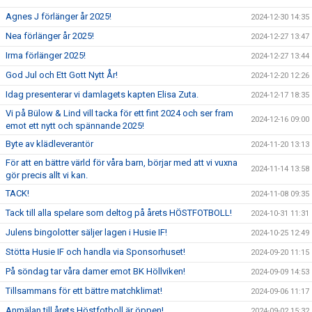
Agnes J förlänger år 2025!
2024-12-30 14:35
Nea förlänger år 2025!
2024-12-27 13:47
Irma förlänger 2025!
2024-12-27 13:44
God Jul och Ett Gott Nytt År!
2024-12-20 12:26
Idag presenterar vi damlagets kapten Elisa Zuta.
2024-12-17 18:35
Vi på Bülow & Lind vill tacka för ett fint 2024 och ser fram
2024-12-16 09:00
emot ett nytt och spännande 2025!
Byte av klädleverantör
2024-11-20 13:13
För att en bättre värld för våra barn, börjar med att vi vuxna
2024-11-14 13:58
gör precis allt vi kan.
TACK!
2024-11-08 09:35
Tack till alla spelare som deltog på årets HÖSTFOTBOLL!
2024-10-31 11:31
Julens bingolotter säljer lagen i Husie IF!
2024-10-25 12:49
Stötta Husie IF och handla via Sponsorhuset!
2024-09-20 11:15
På söndag tar våra damer emot BK Höllviken!
2024-09-09 14:53
Tillsammans för ett bättre matchklimat!
2024-09-06 11:17
Anmälan till årets Höstfotboll är öppen!
2024-09-02 15:32