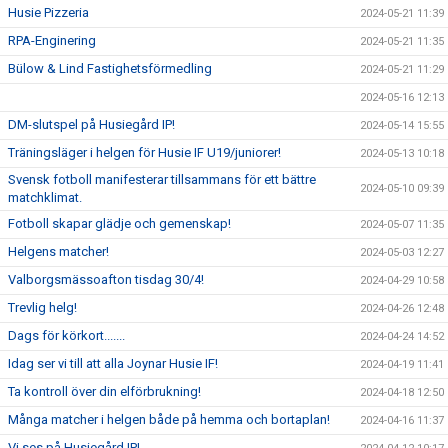
Husie Pizzeria
2024-05-21 11:39
RPA-Enginering
2024-05-21 11:35
Bülow & Lind Fastighetsförmedling
2024-05-21 11:29
2024-05-16 12:13
DM-slutspel på Husiegård IP!
2024-05-14 15:55
Träningsläger i helgen för Husie IF U19/juniorer!
2024-05-13 10:18
Svensk fotboll manifesterar tillsammans för ett bättre
2024-05-10 09:39
matchklimat.
Fotboll skapar glädje och gemenskap!
2024-05-07 11:35
Helgens matcher!
2024-05-03 12:27
Valborgsmässoafton tisdag 30/4!
2024-04-29 10:58
Trevlig helg!
2024-04-26 12:48
Dags för körkort.......
2024-04-24 14:52
Idag ser vi till att alla Joynar Husie IF!
2024-04-19 11:41
Ta kontroll över din elförbrukning!
2024-04-18 12:50
Många matcher i helgen både på hemma och bortaplan!
2024-04-16 11:37
Vi ses på Husiegård IP!