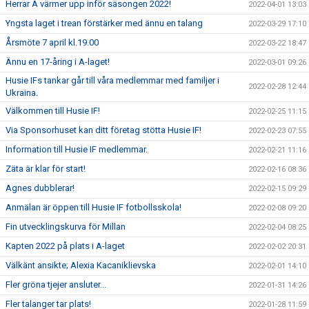
Herrar A värmer upp inför säsongen 2022!
2022-04-01 13:03
Yngsta laget i trean förstärker med ännu en talang
2022-03-29 17:10
Årsmöte 7 april kl.19.00
2022-03-22 18:47
Ännu en 17-åring i A-laget!
2022-03-01 09:26
Husie IFs tankar går till våra medlemmar med familjer i
2022-02-28 12:44
Ukraina.
Välkommen till Husie IF!
2022-02-25 11:15
Via Sponsorhuset kan ditt företag stötta Husie IF!
2022-02-23 07:55
Information till Husie IF medlemmar.
2022-02-21 11:16
Zäta är klar för start!
2022-02-16 08:36
Agnes dubblerar!
2022-02-15 09:29
Anmälan är öppen till Husie IF fotbollsskola!
2022-02-08 09:20
Fin utvecklingskurva för Millan
2022-02-04 08:25
Kapten 2022 på plats i A-laget
2022-02-02 20:31
Välkänt ansikte; Alexia Kacaniklievska
2022-02-01 14:10
Fler gröna tjejer ansluter...
2022-01-31 14:26
Fler talanger tar plats!
2022-01-28 11:59