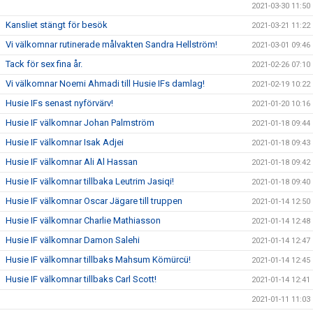
2021-03-30 11:50
Kansliet stängt för besök
2021-03-21 11:22
Vi välkomnar rutinerade målvakten Sandra Hellström!
2021-03-01 09:46
Tack för sex fina år.
2021-02-26 07:10
Vi välkomnar Noemi Ahmadi till Husie IFs damlag!
2021-02-19 10:22
Husie IFs senast nyförvärv!
2021-01-20 10:16
Husie IF välkomnar Johan Palmström
2021-01-18 09:44
Husie IF välkomnar Isak Adjei
2021-01-18 09:43
Husie IF välkomnar Ali Al Hassan
2021-01-18 09:42
Husie IF välkomnar tillbaka Leutrim Jasiqi!
2021-01-18 09:40
Husie IF välkomnar Oscar Jägare till truppen
2021-01-14 12:50
Husie IF välkomnar Charlie Mathiasson
2021-01-14 12:48
Husie IF välkomnar Damon Salehi
2021-01-14 12:47
Husie IF välkomnar tillbaks Mahsum Kömürcü!
2021-01-14 12:45
Husie IF välkomnar tillbaks Carl Scott!
2021-01-14 12:41
2021-01-11 11:03