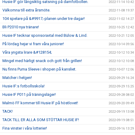
Husie IF gör långsiktig satsning på damfotbollen.
2022-11-14 10:42
Välkomna till extra årsmöte.
2022-11-08 19:37
104 spelare på &#9917;-planen under tre dagar!
2022-11-02 14:27
Bli P2010 nya tränare!
2022-10-25 12:42
Husie IF tecknar sponsoravtal med Bülow & Lind.
2022-10-21 12:05
På lördag hejar vi fram våra juniorer!
2022-10-14 09:56
Våra yngsta lirare &#128154;
2022-10-12 10:34
Mingel med härligt snack och gott från grillen!
2022-10-12 10:08
Nu finns Puma Sleeve i shopen på kansliet.
2022-10-07 12:06
Matcher i helgen!
2022-09-29 16:24
Husie IF:s fotbollsskola!
2022-09-29 15:25
Husie IF P011 på träningsläger!
2022-09-28 08:02
Malmö FF kommer till Husie IF på höstlovet!
2022-09-20 09:49
TACK!
2022-09-19 13:08
TACK TILL ER ALLA SOM STÖTTAR HUSIE IF!
2022-09-19 08:51
Fina vinster i våra lotterier!
2022-09-16 13:29