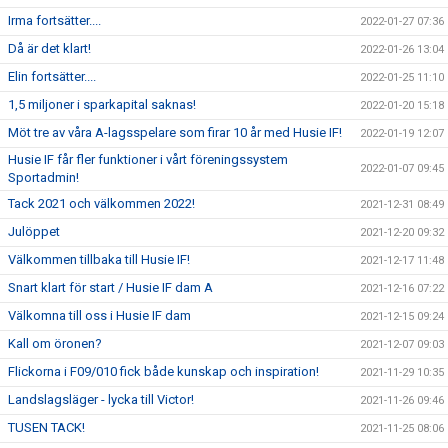
Irma fortsätter....
2022-01-27 07:36
Då är det klart!
2022-01-26 13:04
Elin fortsätter....
2022-01-25 11:10
1,5 miljoner i sparkapital saknas!
2022-01-20 15:18
Möt tre av våra A-lagsspelare som firar 10 år med Husie IF!
2022-01-19 12:07
Husie IF får fler funktioner i vårt föreningssystem
2022-01-07 09:45
Sportadmin!
Tack 2021 och välkommen 2022!
2021-12-31 08:49
Julöppet
2021-12-20 09:32
Välkommen tillbaka till Husie IF!
2021-12-17 11:48
Snart klart för start / Husie IF dam A
2021-12-16 07:22
Välkomna till oss i Husie IF dam
2021-12-15 09:24
Kall om öronen?
2021-12-07 09:03
Flickorna i F09/010 fick både kunskap och inspiration!
2021-11-29 10:35
Landslagsläger - lycka till Victor!
2021-11-26 09:46
TUSEN TACK!
2021-11-25 08:06