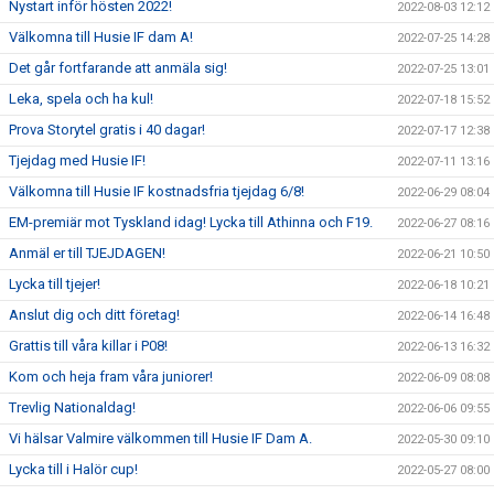
Nystart inför hösten 2022!
2022-08-03 12:12
Välkomna till Husie IF dam A!
2022-07-25 14:28
Det går fortfarande att anmäla sig!
2022-07-25 13:01
Leka, spela och ha kul!
2022-07-18 15:52
Prova Storytel gratis i 40 dagar!
2022-07-17 12:38
Tjejdag med Husie IF!
2022-07-11 13:16
Välkomna till Husie IF kostnadsfria tjejdag 6/8!
2022-06-29 08:04
EM-premiär mot Tyskland idag! Lycka till Athinna och F19.
2022-06-27 08:16
Anmäl er till TJEJDAGEN!
2022-06-21 10:50
Lycka till tjejer!
2022-06-18 10:21
Anslut dig och ditt företag!
2022-06-14 16:48
Grattis till våra killar i P08!
2022-06-13 16:32
Kom och heja fram våra juniorer!
2022-06-09 08:08
Trevlig Nationaldag!
2022-06-06 09:55
Vi hälsar Valmire välkommen till Husie IF Dam A.
2022-05-30 09:10
Lycka till i Halör cup!
2022-05-27 08:00