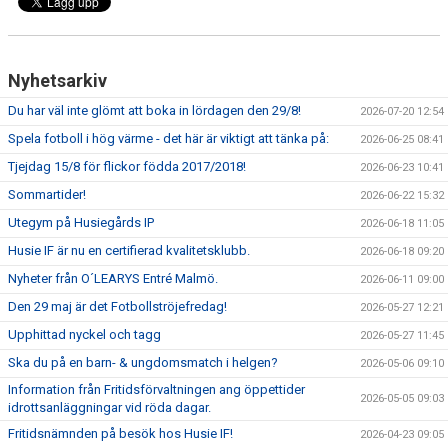
Nyhetsarkiv
Du har väl inte glömt att boka in lördagen den 29/8!
2026-07-20 12:54
Spela fotboll i hög värme - det här är viktigt att tänka på:
2026-06-25 08:41
Tjejdag 15/8 för flickor födda 2017/2018!
2026-06-23 10:41
Sommartider!
2026-06-22 15:32
Utegym på Husiegårds IP
2026-06-18 11:05
Husie IF är nu en certifierad kvalitetsklubb.
2026-06-18 09:20
Nyheter från O´LEARYS Entré Malmö.
2026-06-11 09:00
Den 29 maj är det Fotbollströjefredag!
2026-05-27 12:21
Upphittad nyckel och tagg
2026-05-27 11:45
Ska du på en barn- & ungdomsmatch i helgen?
2026-05-06 09:10
Information från Fritidsförvaltningen ang öppettider
2026-05-05 09:03
idrottsanläggningar vid röda dagar.
Fritidsnämnden på besök hos Husie IF!
2026-04-23 09:05