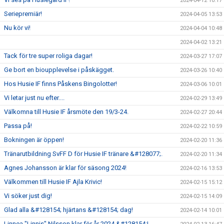
2024-04-12 10:17
Seriepremiär!
2024-04-05 13:53
Nu kör vi!
2024-04-04 10:48
2024-04-02 13:21
Tack för tre super roliga dagar!
2024-03-27 17:07
Ge bort en bioupplevelse i påskägget.
2024-03-26 10:40
Hos Husie IF finns Påskens Bingolotter!
2024-03-06 10:01
Vi letar just nu efter....
2024-02-29 13:49
Välkomna till Husie IF årsmöte den 19/3-24.
2024-02-27 20:44
Passa på!
2024-02-22 10:59
Bokningen är öppen!
2024-02-20 11:36
Tränarutbildning SvFF D för Husie IF tränare &#128077;.
2024-02-20 11:34
Agnes Johansson är klar för säsong 2024!
2024-02-16 13:53
Välkommen till Husie IF Ajla Krivic!
2024-02-15 15:12
Vi söker just dig!
2024-02-15 14:09
Glad alla &#128154; hjärtans &#128154; dag!
2024-02-14 10:01
Linnea "Linnis" Nilsson klar för år 2024 &#128154;!