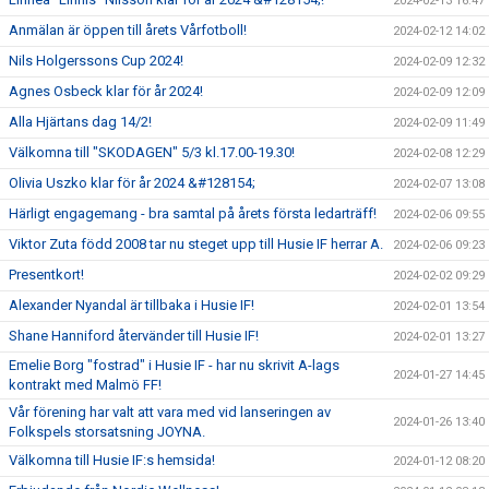
2024-02-13 16:47
Anmälan är öppen till årets Vårfotboll!
2024-02-12 14:02
Nils Holgerssons Cup 2024!
2024-02-09 12:32
Agnes Osbeck klar för år 2024!
2024-02-09 12:09
Alla Hjärtans dag 14/2!
2024-02-09 11:49
Välkomna till "SKODAGEN" 5/3 kl.17.00-19.30!
2024-02-08 12:29
Olivia Uszko klar för år 2024 &#128154;
2024-02-07 13:08
Härligt engagemang - bra samtal på årets första ledarträff!
2024-02-06 09:55
Viktor Zuta född 2008 tar nu steget upp till Husie IF herrar A.
2024-02-06 09:23
Presentkort!
2024-02-02 09:29
Alexander Nyandal är tillbaka i Husie IF!
2024-02-01 13:54
Shane Hanniford återvänder till Husie IF!
2024-02-01 13:27
Emelie Borg "fostrad" i Husie IF - har nu skrivit A-lags
2024-01-27 14:45
kontrakt med Malmö FF!
Vår förening har valt att vara med vid lanseringen av
2024-01-26 13:40
Folkspels storsatsning JOYNA.
Välkomna till Husie IF:s hemsida!
2024-01-12 08:20