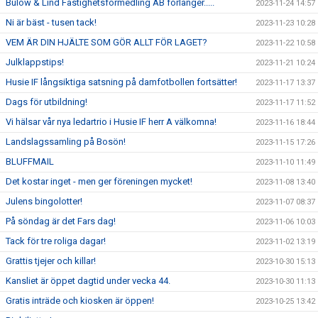
Bülow & Lind Fastighetsförmedling AB förlänger.....
2023-11-24 14:57
Ni är bäst - tusen tack!
2023-11-23 10:28
VEM ÄR DIN HJÄLTE SOM GÖR ALLT FÖR LAGET?
2023-11-22 10:58
Julklappstips!
2023-11-21 10:24
Husie IF långsiktiga satsning på damfotbollen fortsätter!
2023-11-17 13:37
Dags för utbildning!
2023-11-17 11:52
Vi hälsar vår nya ledartrio i Husie IF herr A välkomna!
2023-11-16 18:44
Landslagssamling på Bosön!
2023-11-15 17:26
BLUFFMAIL
2023-11-10 11:49
Det kostar inget - men ger föreningen mycket!
2023-11-08 13:40
Julens bingolotter!
2023-11-07 08:37
På söndag är det Fars dag!
2023-11-06 10:03
Tack för tre roliga dagar!
2023-11-02 13:19
Grattis tjejer och killar!
2023-10-30 15:13
Kansliet är öppet dagtid under vecka 44.
2023-10-30 11:13
Gratis inträde och kiosken är öppen!
2023-10-25 13:42