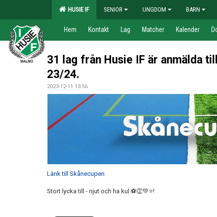
HUSIE IF
SENIOR
UNGDOM
BARN
Hem
Kontakt
Lag
Matcher
Kalender
D
31 lag från Husie IF är anmälda ti
23/24.
2023-12-11 13:56
Länk till Skånecupen
Stort lycka till - njut och ha kul ⚽👏💚⭐!