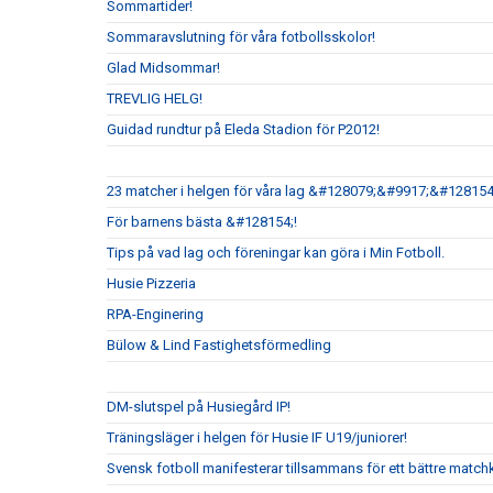
Sommartider!
Sommaravslutning för våra fotbollsskolor!
Glad Midsommar!
TREVLIG HELG!
Guidad rundtur på Eleda Stadion för P2012!
23 matcher i helgen för våra lag &#128079;&#9917;&#128154
För barnens bästa &#128154;!
Tips på vad lag och föreningar kan göra i Min Fotboll.
Husie Pizzeria
RPA-Enginering
Bülow & Lind Fastighetsförmedling
DM-slutspel på Husiegård IP!
Träningsläger i helgen för Husie IF U19/juniorer!
Svensk fotboll manifesterar tillsammans för ett bättre matchk