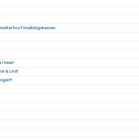
F
i ansöker hos Försäkringskassan.
 i trean!
ow & Lind!
ngen!!!