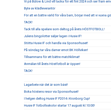
Vi på Bülow & Lind vill tacka för ett fint 2024 och ser fram e
Byte av klädleverantör
För att en bättre värld för våra barn, börjar med att vi vuxna gör
TACK!
Tack till alla spelare som deltog på årets HÖSTFOTBOLL!
Julens bingolotter säljer lagen i Husie IF!
Stötta Husie IF och handla via Sponsorhuset!
På söndag tar våra damer emot BK Höllviken!
Tillsammans för ett bättre matchklimat!
Anmälan till årets Höstfotboll är öppen!
TACK!
Lagarbete när det är som bäst!
Boka höstens resor via Sponsorhuset!
I helgen deltog Husie IF P2014 i Kronborg Cup!
Husie IF fotbollsskolor startar 17 augusti kl.10:00!