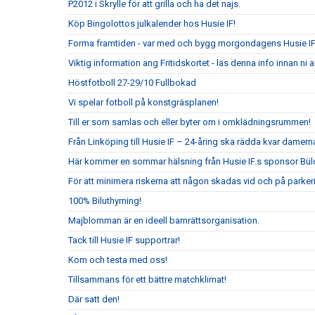
P2012 i Skrylle för att grilla och ha det najs.
Köp Bingolottos julkalender hos Husie IF!
Forma framtiden - var med och bygg morgondagens Husie I
Viktig information ang Fritidskortet - läs denna info innan n
Höstfotboll 27-29/10 Fullbokad
Vi spelar fotboll på konstgräsplanen!
Till er som samlas och eller byter om i omklädningsrummen!
Från Linköping till Husie IF – 24-åring ska rädda kvar damerna
Här kommer en sommar hälsning från Husie IF.s sponsor Bül
För att minimera riskerna att någon skadas vid och på parkeri
100% Biluthyrning!
Majblomman är en ideell barnrättsorganisation.
Tack till Husie IF supportrar!
Kom och testa med oss!
Tillsammans för ett bättre matchklimat!
Där satt den!