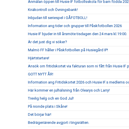
Anmälan öppen till Husie IF fotbollsskola för barn födda 202
Knäkontroll och Övningsbank!
Inbjudan till seriespel i GÅFOTBOLL!
Information ang tider och grupper till Påskfotbollen 2026
Husie IF bjuder in till årsmöte tisdagen den 24 mars kl.19:00.
Är det just dig vi söker?
Malmö FF håller i Påskfotbollen på Husiegård IP!
Hjärtstartare!
Ansök om fritidskortet via fakturan som ni fått från Husie IF 
GOTT NYTT ÅR!
Information ang Fritidskortet 2026 och Husie IF.s medlems oc
Här kommer en julhälsning från Olearys och Larry!
Trevlig helg och en God Jul!
På nionde plats i Skåne!
Det börjar här!
Bedrägeriärende avgjort i tingsrätten.