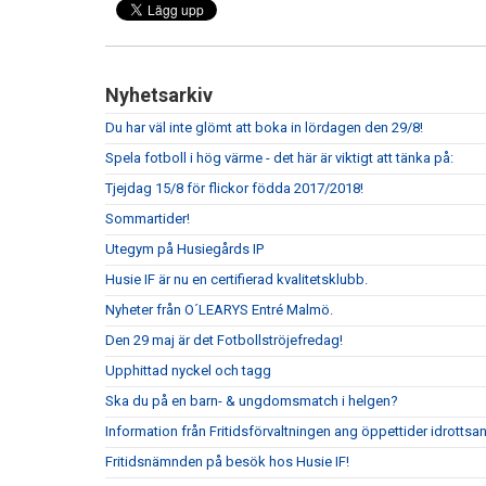
Nyhetsarkiv
Du har väl inte glömt att boka in lördagen den 29/8!
Spela fotboll i hög värme - det här är viktigt att tänka på:
Tjejdag 15/8 för flickor födda 2017/2018!
Sommartider!
Utegym på Husiegårds IP
Husie IF är nu en certifierad kvalitetsklubb.
Nyheter från O´LEARYS Entré Malmö.
Den 29 maj är det Fotbollströjefredag!
Upphittad nyckel och tagg
Ska du på en barn- & ungdomsmatch i helgen?
Information från Fritidsförvaltningen ang öppettider idrottsa
Fritidsnämnden på besök hos Husie IF!