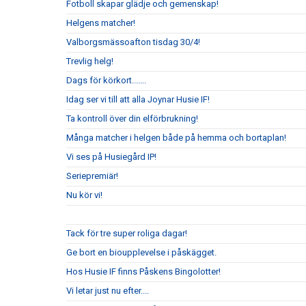
Fotboll skapar glädje och gemenskap!
Helgens matcher!
Valborgsmässoafton tisdag 30/4!
Trevlig helg!
Dags för körkort.......
Idag ser vi till att alla Joynar Husie IF!
Ta kontroll över din elförbrukning!
Många matcher i helgen både på hemma och bortaplan!
Vi ses på Husiegård IP!
Seriepremiär!
Nu kör vi!
Tack för tre super roliga dagar!
Ge bort en bioupplevelse i påskägget.
Hos Husie IF finns Påskens Bingolotter!
Vi letar just nu efter....