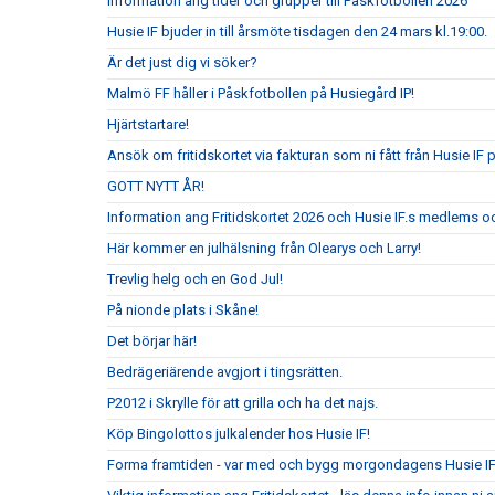
Information ang tider och grupper till Påskfotbollen 2026
Husie IF bjuder in till årsmöte tisdagen den 24 mars kl.19:00.
Är det just dig vi söker?
Malmö FF håller i Påskfotbollen på Husiegård IP!
Hjärtstartare!
Ansök om fritidskortet via fakturan som ni fått från Husie IF 
GOTT NYTT ÅR!
Information ang Fritidskortet 2026 och Husie IF.s medlems oc
Här kommer en julhälsning från Olearys och Larry!
Trevlig helg och en God Jul!
På nionde plats i Skåne!
Det börjar här!
Bedrägeriärende avgjort i tingsrätten.
P2012 i Skrylle för att grilla och ha det najs.
Köp Bingolottos julkalender hos Husie IF!
Forma framtiden - var med och bygg morgondagens Husie I