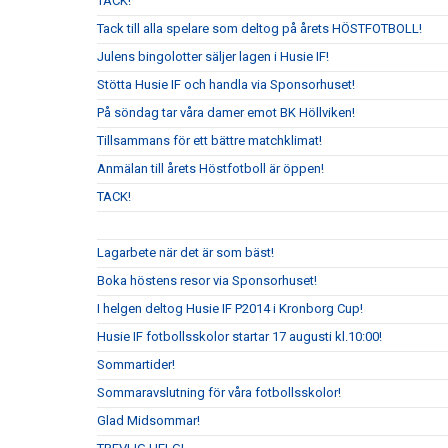
TACK!
Tack till alla spelare som deltog på årets HÖSTFOTBOLL!
Julens bingolotter säljer lagen i Husie IF!
Stötta Husie IF och handla via Sponsorhuset!
På söndag tar våra damer emot BK Höllviken!
Tillsammans för ett bättre matchklimat!
Anmälan till årets Höstfotboll är öppen!
TACK!
Lagarbete när det är som bäst!
Boka höstens resor via Sponsorhuset!
I helgen deltog Husie IF P2014 i Kronborg Cup!
Husie IF fotbollsskolor startar 17 augusti kl.10:00!
Sommartider!
Sommaravslutning för våra fotbollsskolor!
Glad Midsommar!