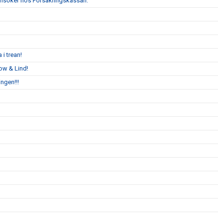
i ansöker hos Försäkringskassan.
 i trean!
ow & Lind!
ngen!!!