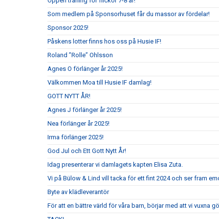
Öppen träning för flickor 7-8 år!
Som medlem på Sponsorhuset får du massor av fördelar!
Sponsor 2025!
Påskens lotter finns hos oss på Husie IF!
Roland ”Rolle” Ohlsson
Agnes O förlänger år 2025!
Välkommen Moa till Husie IF damlag!
GOTT NYTT ÅR!
Agnes J förlänger år 2025!
Nea förlänger år 2025!
Irma förlänger 2025!
God Jul och Ett Gott Nytt År!
Idag presenterar vi damlagets kapten Elisa Zuta.
Vi på Bülow & Lind vill tacka för ett fint 2024 och ser fram e
Byte av klädleverantör
För att en bättre värld för våra barn, börjar med att vi vuxna gör