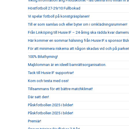
Viktig information ang Fritidskortet - läs denna info innan n
Höstfotboll 27-29/10 Fullbokad
Vi spelar fotboll på konstgräsplanen!
Till er som samlas och eller byter om i omklädningsrummen!
Från Linköping till Husie IF – 24-åring ska rädda kvar damerna
Här kommer en sommar hälsning från Husie IF.s sponsor Bül
För att minimera riskerna att någon skadas vid och på parkeri
100% Biluthyrning!
Majblomman är en ideell barnrättsorganisation.
Tack till Husie IF supportrar!
Kom och testa med oss!
Tillsammans för ett bättre matchklimat!
Där satt den!
Påskfotbollen 2025 i bilder!
Påskfotbollen 2025 i bilder!
Premiär!