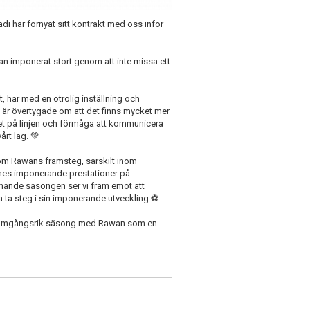
i har förnyat sitt kontrakt med oss inför
n imponerat stort genom att inte missa ett
har med en otrolig inställning och
i är övertygade om att det finns mycket mer
het på linjen och förmåga att kommunicera
årt lag. 💚
t om Rawans framsteg, särskilt inom
nes imponerande prestationer på
mmande säsongen ser vi fram emot att
 ta steg i sin imponerande utveckling.⚽️
 framgångsrik säsong med Rawan som en