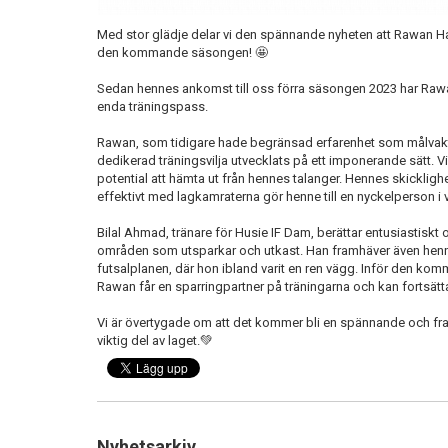
Med stor glädje delar vi den spännande nyheten att Rawan Had
den kommande säsongen! 🤩
Sedan hennes ankomst till oss förra säsongen 2023 har Rawa
enda träningspass.
Rawan, som tidigare hade begränsad erfarenhet som målvakt, 
dedikerad träningsvilja utvecklats på ett imponerande sätt. V
potential att hämta ut från hennes talanger. Hennes skicklig
effektivt med lagkamraterna gör henne till en nyckelperson i v
Bilal Ahmad, tränare för Husie IF Dam, berättar entusiastisk
områden som utsparkar och utkast. Han framhäver även hen
futsalplanen, där hon ibland varit en ren vägg. Inför den ko
Rawan får en sparringpartner på träningarna och kan fortsätta
Vi är övertygade om att det kommer bli en spännande och
viktig del av laget.💚
Nyhetsarkiv