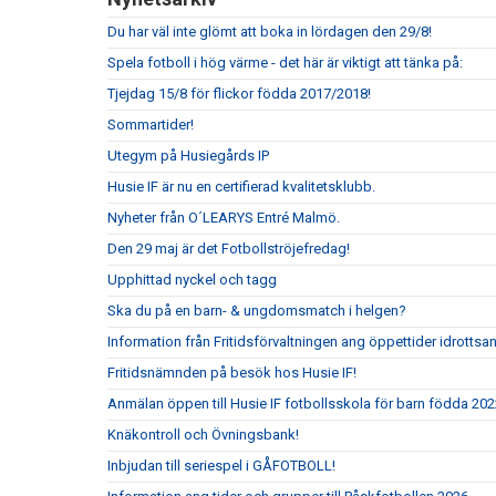
Du har väl inte glömt att boka in lördagen den 29/8!
Spela fotboll i hög värme - det här är viktigt att tänka på:
Tjejdag 15/8 för flickor födda 2017/2018!
Sommartider!
Utegym på Husiegårds IP
Husie IF är nu en certifierad kvalitetsklubb.
Nyheter från O´LEARYS Entré Malmö.
Den 29 maj är det Fotbollströjefredag!
Upphittad nyckel och tagg
Ska du på en barn- & ungdomsmatch i helgen?
Information från Fritidsförvaltningen ang öppettider idrottsa
Fritidsnämnden på besök hos Husie IF!
Anmälan öppen till Husie IF fotbollsskola för barn födda 202
Knäkontroll och Övningsbank!
Inbjudan till seriespel i GÅFOTBOLL!