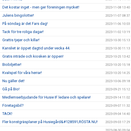
Det kostar inget - men ger föreningen mycket!
2023-11-08 13:40
Julens bingolotter!
2023-11-07 08:37
På söndag är det Fars dag!
2023-11-06 10:03
Tack för tre roliga dagar!
2023-11-02 13:19
Grattis tjejer och killar!
2023-10-30 15:13
Kansliet är öppet dagtid under vecka 44.
2023-10-30 11:13
Gratis inträde och kiosken är öppen!
2023-10-25 13:42
Biobiljetter!
2023-10-20 15:18
Kvalspel för våra herrar!
2023-10-20 14:25
Nu gäller det!
2023-10-06 09:18
Gå på Bio!
2023-09-21 15:12
Medlemserbjudande för Husie IF ledare och spelare!
2023-09-14 11:02
Företagsbil?
2023-09-07 11:32
TACK!
2023-09-04 14:40
Fler konstgräsplaner på Husiegård&#128591;RÖSTA NU!
2023-09-03 17:29
2023-08-30 09:04