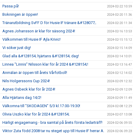
Passa på!
2024-02-22 10:59
Bokningen är öppen!
2024-02-20 11:36
Tränarutbildning SvFF D för Husie IF tränare &#128077;.
2024-02-20 11:34
Agnes Johansson är klar för säsong 2024!
2024-02-16 13:53
Välkommen till Husie IF Ajla Krivic!
2024-02-15 15:12
Vi söker just dig!
2024-02-15 14:09
Glad alla &#128154; hjärtans &#128154; dag!
2024-02-14 10:01
Linnea "Linnis" Nilsson klar för år 2024 &#128154;!
2024-02-13 16:47
Anmälan är öppen till årets Vårfotboll!
2024-02-12 14:02
Nils Holgerssons Cup 2024!
2024-02-09 12:32
Agnes Osbeck klar för år 2024!
2024-02-09 12:09
Alla Hjärtans dag 14/2!
2024-02-09 11:49
Välkomna till "SKODAGEN" 5/3 kl.17.00-19.30!
2024-02-08 12:29
Olivia Uszko klar för år 2024 &#128154;
2024-02-07 13:08
Härligt engagemang - bra samtal på årets första ledarträff!
2024-02-06 09:55
Viktor Zuta född 2008 tar nu steget upp till Husie IF herrar A.
2024-02-06 09:23