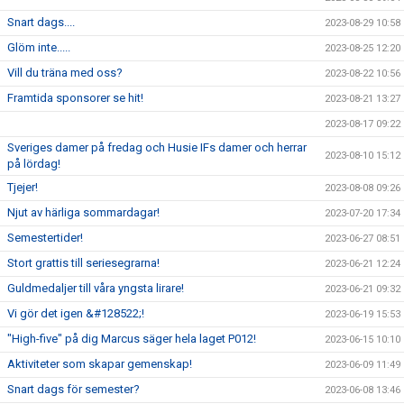
Snart dags....
2023-08-29 10:58
Glöm inte.....
2023-08-25 12:20
Vill du träna med oss?
2023-08-22 10:56
Framtida sponsorer se hit!
2023-08-21 13:27
2023-08-17 09:22
Sveriges damer på fredag och Husie IFs damer och herrar
2023-08-10 15:12
på lördag!
Tjejer!
2023-08-08 09:26
Njut av härliga sommardagar!
2023-07-20 17:34
Semestertider!
2023-06-27 08:51
Stort grattis till seriesegrarna!
2023-06-21 12:24
Guldmedaljer till våra yngsta lirare!
2023-06-21 09:32
Vi gör det igen &#128522;!
2023-06-19 15:53
"High-five" på dig Marcus säger hela laget P012!
2023-06-15 10:10
Aktiviteter som skapar gemenskap!
2023-06-09 11:49
Snart dags för semester?
2023-06-08 13:46