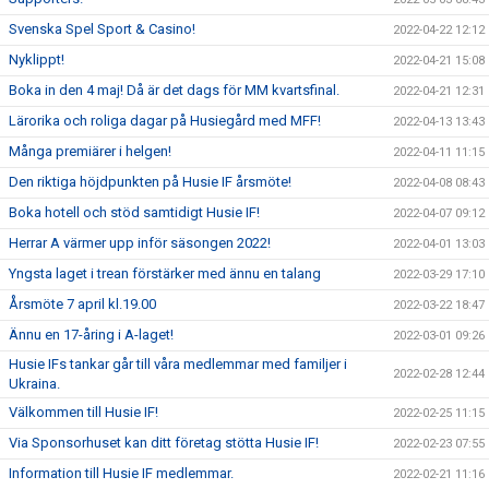
Svenska Spel Sport & Casino!
2022-04-22 12:12
Nyklippt!
2022-04-21 15:08
Boka in den 4 maj! Då är det dags för MM kvartsfinal.
2022-04-21 12:31
Lärorika och roliga dagar på Husiegård med MFF!
2022-04-13 13:43
Många premiärer i helgen!
2022-04-11 11:15
Den riktiga höjdpunkten på Husie IF årsmöte!
2022-04-08 08:43
Boka hotell och stöd samtidigt Husie IF!
2022-04-07 09:12
Herrar A värmer upp inför säsongen 2022!
2022-04-01 13:03
Yngsta laget i trean förstärker med ännu en talang
2022-03-29 17:10
Årsmöte 7 april kl.19.00
2022-03-22 18:47
Ännu en 17-åring i A-laget!
2022-03-01 09:26
Husie IFs tankar går till våra medlemmar med familjer i
2022-02-28 12:44
Ukraina.
Välkommen till Husie IF!
2022-02-25 11:15
Via Sponsorhuset kan ditt företag stötta Husie IF!
2022-02-23 07:55
Information till Husie IF medlemmar.
2022-02-21 11:16