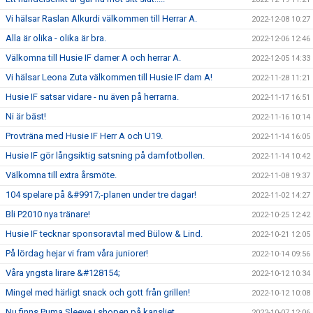
Vi hälsar Raslan Alkurdi välkommen till Herrar A.
2022-12-08 10:27
Alla är olika - olika är bra.
2022-12-06 12:46
Välkomna till Husie IF damer A och herrar A.
2022-12-05 14:33
Vi hälsar Leona Zuta välkommen till Husie IF dam A!
2022-11-28 11:21
Husie IF satsar vidare - nu även på herrarna.
2022-11-17 16:51
Ni är bäst!
2022-11-16 10:14
Provträna med Husie IF Herr A och U19.
2022-11-14 16:05
Husie IF gör långsiktig satsning på damfotbollen.
2022-11-14 10:42
Välkomna till extra årsmöte.
2022-11-08 19:37
104 spelare på &#9917;-planen under tre dagar!
2022-11-02 14:27
Bli P2010 nya tränare!
2022-10-25 12:42
Husie IF tecknar sponsoravtal med Bülow & Lind.
2022-10-21 12:05
På lördag hejar vi fram våra juniorer!
2022-10-14 09:56
Våra yngsta lirare &#128154;
2022-10-12 10:34
Mingel med härligt snack och gott från grillen!
2022-10-12 10:08
Nu finns Puma Sleeve i shopen på kansliet.
2022-10-07 12:06