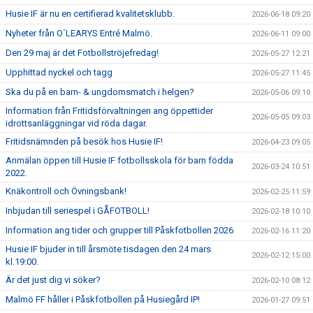
Husie IF är nu en certifierad kvalitetsklubb.
2026-06-18 09:20
Nyheter från O´LEARYS Entré Malmö.
2026-06-11 09:00
Den 29 maj är det Fotbollströjefredag!
2026-05-27 12:21
Upphittad nyckel och tagg
2026-05-27 11:45
Ska du på en barn- & ungdomsmatch i helgen?
2026-05-06 09:10
Information från Fritidsförvaltningen ang öppettider
2026-05-05 09:03
idrottsanläggningar vid röda dagar.
Fritidsnämnden på besök hos Husie IF!
2026-04-23 09:05
Anmälan öppen till Husie IF fotbollsskola för barn födda
2026-03-24 10:51
2022.
Knäkontroll och Övningsbank!
2026-02-25 11:59
Inbjudan till seriespel i GÅFOTBOLL!
2026-02-18 10:10
Information ang tider och grupper till Påskfotbollen 2026
2026-02-16 11:20
Husie IF bjuder in till årsmöte tisdagen den 24 mars
2026-02-12 15:00
kl.19:00.
Är det just dig vi söker?
2026-02-10 08:12
Malmö FF håller i Påskfotbollen på Husiegård IP!
2026-01-27 09:51