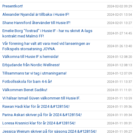
Presentkort!
2024-02-02 09:29
Alexander Nyandal är tillbaka i Husie IF!
2024-02-01 13:54
Shane Hanniford återvänder till Husie IF!
2024-02-01 13:27
Emelie Borg "fostrad" i Husie IF - har nu skrivit A-lags
2024-01-27 14:45
kontrakt med Malmö FF!
Vår förening har valt att vara med vid lanseringen av
2024-01-26 13:40
Folkspels storsatsning JOYNA.
Välkomna till Husie IF:s hemsida!
2024-01-12 08:20
Erbjudande från Nordic Wellness!
2024-01-12 08:13
Tillsammans tar vi tag i utmaningarna!
2024-01-12 07:09
Fotbollsskola för barn 4-6 år!
2024-01-11 13:37
Välkommen Benet Sadiku!
2024-01-11 11:01
Vi hälsar Ismail Güven välkommen till Husie IF.
2024-01-11 10:59
Rawan Hadi klar för år 2024 &#128154;!
2024-01-11 09:36
Parina Askari skriver på för år 2024 &#128154;!
2024-01-11 09:34
Loresa Krasnici klar för år 2024 &#128154;!
2024-01-11 09:31
Jessica Weirum skriver på för säsong 2024 &#128154;!
2024-01-11 09:27