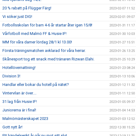
20 % rabatt på Flügger Färg!
2023-02-07 11:52
Vi söker just DIG!
2023-02-01 09:07
Fotbollsskolan för barn 4-6 år startar åter igen 15/8!
2023-01-31 11:17
Vårfotboll med Malmö FF & Husie IF!
2023-01-30 10:03
MM för våra damer lördag 28/1 kl 13.00!
2023-01-27 15:51
Första träningsmatchen avklarad för våra herrar.
2023-01-26 13:25
Skånesport tog ett snack med tränaren Rizwan Elahi.
2023-01-25 10:29
Hotellövernattning!
2023-01-23 08:24
Division 3!
2023-01-13 10:06
Handlar eller bokar du hotell på nätet?
2023-01-12 11:32
Vintervilan är över....
2023-01-11 12:50
31 lag från Husie IF!
2023-01-05 09:37
Juniorerna är i final!
2023-01-04 14:53
Malmömästerskapet 2023
2023-01-03 12:52
Gott nytt år!
2022-12-30 15:25
Ett händelserikt år går nu mot sitt slut.....
2022-12-19 11:21