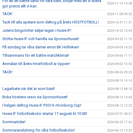
För att en bättre värld för våra barn, börjar med att vi vuxna
2024-11-14 13:58
gör precis allt vi kan.
TACK!
2024-11-08 09:35
Tack till alla spelare som deltog på årets HÖSTFOTBOLL!
2024-10-31 11:31
Julens bingolotter säljer lagen i Husie IF!
2024-10-25 12:49
Stötta Husie IF och handla via Sponsorhuset!
2024-09-20 11:15
På söndag tar våra damer emot BK Höllviken!
2024-09-09 14:53
Tillsammans för ett bättre matchklimat!
2024-09-06 11:17
Anmälan till årets Höstfotboll är öppen!
2024-09-02 15:32
TACK!
2024-08-26 09:23
2024-08-15 14:14
Lagarbete när det är som bäst!
2024-08-13 08:10
Boka höstens resor via Sponsorhuset!
2024-08-12 14:43
I helgen deltog Husie IF P2014 i Kronborg Cup!
2024-08-12 12:22
Husie IF fotbollsskolor startar 17 augusti kl.10:00!
2024-07-01 08:57
Sommartider!
2024-06-25 17:42
Sommaravslutning för våra fotbollsskolor!
2024-06-19 13:33