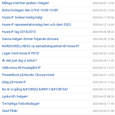
Många matcher spelas i helgen!
2023-06-02 12:54
Boka lördagen den 2/9 kl.10.00-15.00!
2023-05-22 12:50
Husie IF önskar trevlig helg!
2023-05-17 09:56
Husie IF representationslag herr och dam 2023
2023-05-12 13:49
Husie IF lag 2014/2015
2023-05-05 08:22
Denna helgen dömer följande domare.
2023-04-28 12:06
NORDICWELLNESS ny samarbetspartner till Husie IF!
2023-04-25 16:39
Läger med Husie IF P012!
2023-04-24 12:45
Är det just dig vi söker?
2023-04-24 11:25
Välkomna till Husiegård IP
2023-04-21 12:27
Presentkort på Nordic Choice Hotel
2023-04-21 12:05
Idag på Husie IF
2023-04-15 11:42
Nu är vi igång &#128522;&#9917;&#128154;!
2023-04-12 10:23
Lycka till i helgen!
2023-04-07 08:33
Tre härliga fotbollsdagar!
2023-04-05 17:40
Glad Påsk!
2023-04-03 21:48