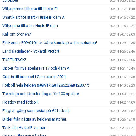
Julöppet
2021-12-20 09:32
Välkommen tillbaka till Husie IF!
2021-12-17 11:48
Snart klart för start / Husie IF dam A
2021-12-16 07:22
Välkomna till oss i Husie IF dam
2021-12-15 09:24
Kall om öronen?
2021-12-07 09:03
Flickorna i F09/010 fick både kunskap och inspiration!
2021-11-29 10:35
Landslagsläger - lycka till Victor!
2021-11-26 09:46
TUSEN TACK!
2021-11-25 08:06
Öppet för nya spelare i F17 och dam A.
2021-11-21 10:45
Grattis till bra spel i Gais cupen 2021
2021-11-15 15:30
Fotboll hela helgen &#9917;&#128522;&#128077;
2021-11-10 09:23
Tre roliga och lärorika dagar för 100 spelare.
2021-11-03 15:21
Höstlov med fotboll!
2021-11-02 14:09
Ett glatt gäng som testat på Gåfotboll!
2021-10-30 17:52
Bilder från några av helgens matcher.
2021-10-26 12:18
Tack alla Husie IF-vänner..
2021-08-31 07:27