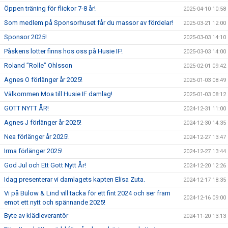
Öppen träning för flickor 7-8 år!
2025-04-10 10:58
Som medlem på Sponsorhuset får du massor av fördelar!
2025-03-21 12:00
Sponsor 2025!
2025-03-03 14:10
Påskens lotter finns hos oss på Husie IF!
2025-03-03 14:00
Roland ”Rolle” Ohlsson
2025-02-01 09:42
Agnes O förlänger år 2025!
2025-01-03 08:49
Välkommen Moa till Husie IF damlag!
2025-01-03 08:12
GOTT NYTT ÅR!
2024-12-31 11:00
Agnes J förlänger år 2025!
2024-12-30 14:35
Nea förlänger år 2025!
2024-12-27 13:47
Irma förlänger 2025!
2024-12-27 13:44
God Jul och Ett Gott Nytt År!
2024-12-20 12:26
Idag presenterar vi damlagets kapten Elisa Zuta.
2024-12-17 18:35
Vi på Bülow & Lind vill tacka för ett fint 2024 och ser fram
2024-12-16 09:00
emot ett nytt och spännande 2025!
Byte av klädleverantör
2024-11-20 13:13