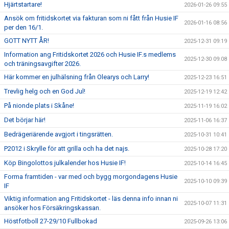
Hjärtstartare!
2026-01-26 09:55
Ansök om fritidskortet via fakturan som ni fått från Husie IF
2026-01-16 08:56
per den 16/1.
GOTT NYTT ÅR!
2025-12-31 09:19
Information ang Fritidskortet 2026 och Husie IF.s medlems
2025-12-30 09:08
och träningsavgifter 2026.
Här kommer en julhälsning från Olearys och Larry!
2025-12-23 16:51
Trevlig helg och en God Jul!
2025-12-19 12:42
På nionde plats i Skåne!
2025-11-19 16:02
Det börjar här!
2025-11-06 16:37
Bedrägeriärende avgjort i tingsrätten.
2025-10-31 10:41
P2012 i Skrylle för att grilla och ha det najs.
2025-10-28 17:20
Köp Bingolottos julkalender hos Husie IF!
2025-10-14 16:45
Forma framtiden - var med och bygg morgondagens Husie
2025-10-10 09:39
IF
Viktig information ang Fritidskortet - läs denna info innan ni
2025-10-07 11:31
ansöker hos Försäkringskassan.
Höstfotboll 27-29/10 Fullbokad
2025-09-26 13:06