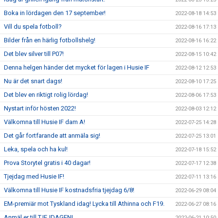
Boka in lördagen den 17 september!
2022-08-18 14:53
Vill du spela fotboll?
2022-08-16 17:13
Bilder från en härlig fotbollshelg!
2022-08-16 16:22
Det blev silver till P07!
2022-08-15 10:42
Denna helgen händer det mycket för lagen i Husie IF
2022-08-12 12:53
Nu är det snart dags!
2022-08-10 17:25
Det blev en riktigt rolig lördag!
2022-08-06 17:53
Nystart inför hösten 2022!
2022-08-03 12:12
Välkomna till Husie IF dam A!
2022-07-25 14:28
Det går fortfarande att anmäla sig!
2022-07-25 13:01
Leka, spela och ha kul!
2022-07-18 15:52
Prova Storytel gratis i 40 dagar!
2022-07-17 12:38
Tjejdag med Husie IF!
2022-07-11 13:16
Välkomna till Husie IF kostnadsfria tjejdag 6/8!
2022-06-29 08:04
EM-premiär mot Tyskland idag! Lycka till Athinna och F19.
2022-06-27 08:16
Anmäl er till TJEJDAGEN!
2022-06-21 10:50