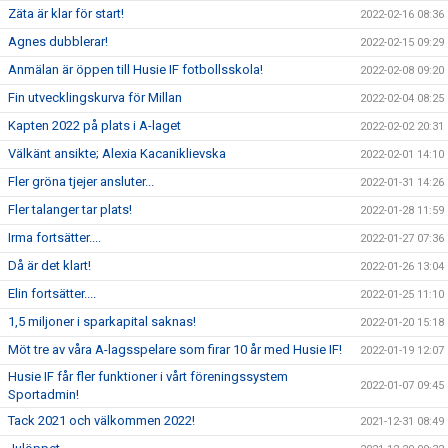
Zäta är klar för start!
2022-02-16 08:36
Agnes dubblerar!
2022-02-15 09:29
Anmälan är öppen till Husie IF fotbollsskola!
2022-02-08 09:20
Fin utvecklingskurva för Millan
2022-02-04 08:25
Kapten 2022 på plats i A-laget
2022-02-02 20:31
Välkänt ansikte; Alexia Kacaniklievska
2022-02-01 14:10
Fler gröna tjejer ansluter...
2022-01-31 14:26
Fler talanger tar plats!
2022-01-28 11:59
Irma fortsätter....
2022-01-27 07:36
Då är det klart!
2022-01-26 13:04
Elin fortsätter....
2022-01-25 11:10
1,5 miljoner i sparkapital saknas!
2022-01-20 15:18
Möt tre av våra A-lagsspelare som firar 10 år med Husie IF!
2022-01-19 12:07
Husie IF får fler funktioner i vårt föreningssystem
2022-01-07 09:45
Sportadmin!
Tack 2021 och välkommen 2022!
2021-12-31 08:49