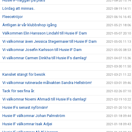
Husie IF-flaggan på plats
2021-08-20 15:14
Lördag att minnas..
2021-08-19 14:11
Fleecetröjor
2021-06-16 16:45
Äntligen är vår klubbshop igång
2021-05-21 18:06
Välkommen Elin Hansson Lindahl till Husie IF Dam
2021-05-07 20:10
Vi välkomnar även Jessica Stegermaier till Husie IF Dam
2021-05-05 11:13
Vi välkomnar Josefin Karlsson till Husie IF Dam
2021-05-05 08:53
Vi välkomnar Carmen Dinkha till Husie IFs damlag!
2021-04-07 15:36
2021-03-30 11:50
Kansliet stängt för besök
2021-03-21 11:22
Vi välkomnar rutinerade målvakten Sandra Hellström!
2021-03-01 09:46
Tack för sex fina år.
2021-02-26 07:10
Vi välkomnar Noemi Ahmadi till Husie IFs damlag!
2021-02-19 10:22
Husie IFs senast nyförvärv!
2021-01-20 10:16
Husie IF välkomnar Johan Palmström
2021-01-18 09:44
Husie IF välkomnar Isak Adjei
2021-01-18 09:43