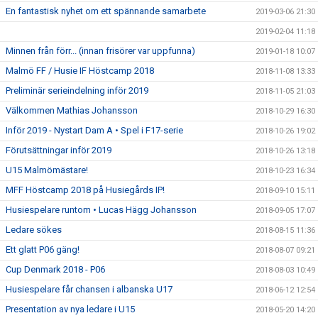
En fantastisk nyhet om ett spännande samarbete
2019-03-06 21:30
2019-02-04 11:18
Minnen från förr... (innan frisörer var uppfunna)
2019-01-18 10:07
Malmö FF / Husie IF Höstcamp 2018
2018-11-08 13:33
Preliminär serieindelning inför 2019
2018-11-05 21:03
Välkommen Mathias Johansson
2018-10-29 16:30
Inför 2019 - Nystart Dam A • Spel i F17-serie
2018-10-26 19:02
Förutsättningar inför 2019
2018-10-26 13:18
U15 Malmömästare!
2018-10-23 16:34
MFF Höstcamp 2018 på Husiegårds IP!
2018-09-10 15:11
Husiespelare runtom • Lucas Hägg Johansson
2018-09-05 17:07
Ledare sökes
2018-08-15 11:36
Ett glatt P06 gäng!
2018-08-07 09:21
Cup Denmark 2018 - P06
2018-08-03 10:49
Husiespelare får chansen i albanska U17
2018-06-12 12:54
Presentation av nya ledare i U15
2018-05-20 14:20