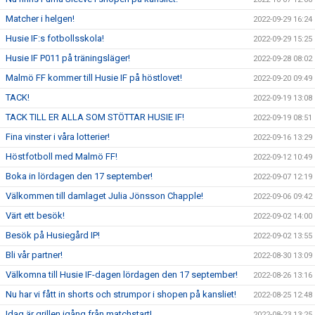
Matcher i helgen!
2022-09-29 16:24
Husie IF:s fotbollsskola!
2022-09-29 15:25
Husie IF P011 på träningsläger!
2022-09-28 08:02
Malmö FF kommer till Husie IF på höstlovet!
2022-09-20 09:49
TACK!
2022-09-19 13:08
TACK TILL ER ALLA SOM STÖTTAR HUSIE IF!
2022-09-19 08:51
Fina vinster i våra lotterier!
2022-09-16 13:29
Höstfotboll med Malmö FF!
2022-09-12 10:49
Boka in lördagen den 17 september!
2022-09-07 12:19
Välkommen till damlaget Julia Jönsson Chapple!
2022-09-06 09:42
Värt ett besök!
2022-09-02 14:00
Besök på Husiegård IP!
2022-09-02 13:55
Bli vår partner!
2022-08-30 13:09
Välkomna till Husie IF-dagen lördagen den 17 september!
2022-08-26 13:16
Nu har vi fått in shorts och strumpor i shopen på kansliet!
2022-08-25 12:48
Idag är grillen igång från matchstart!
2022-08-23 13:25