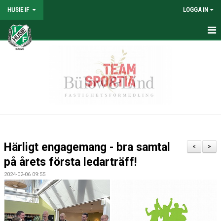
HUSIE IF
LOGGA IN
HEM
KONTAKT
LAG
MATCHER
KALENDER
Härligt engagemang - bra samtal
<
>
DOKUMENT
på årets första ledarträff!
2024-02-06 09:55
SHOPEN
MEDLEMSRABATTER
MEDLEMSAVGIFTER