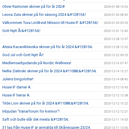
Oliver Rantonen skriver på för år 2024!
2024-01-08 14:52
Leona Zuta skriver på för säsong 2024 &#128154;!
2024-01-04 08:40
Välkommen Tuva Lindkvist Nilsson till Husie IF &#128154;!
2024-01-03 09:20
Gott Nytt År&#128154;!
2023-12-31 15:40
2023-12-28 12:37
Alexia Kacaniklievska skriver på för år 2024 &#128154;
2023-12-28 12:32
God Jul och Gott Nytt År!
2023-12-22 09:23
Medlemserbjudande på Nordic Wellness!
2023-12-16 07:47
Nellie Zielinski skriver på för år 2024 &#11088;&#128154;
2023-12-14 15:27
Julens bingolotter!
2023-12-14 08:45
Husie IF damer A.
2023-12-12 15:43
Husie IF herrar A.
2023-12-12 15:38
Tilde Lion skriver på för år 2024 &#11088;&#128154;
2023-12-12 15:22
Inbjudan "tränarforum för kvinnor"!
2023-12-12 12:21
Saft och bulle slår det mesta &#128154;
2023-12-11 14:03
31 lag från Husie IF är anmälda till Skånecupen 23/24.
2023-12-11 13:56