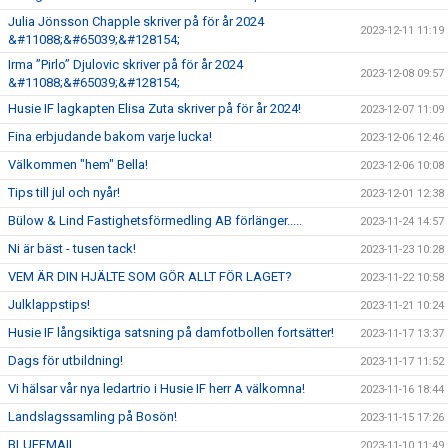
Julia Jönsson Chapple skriver på för år 2024
2023-12-11 11:19
&#11088;&#65039;&#128154;
Irma ”Pirlo” Djulovic skriver på för år 2024
2023-12-08 09:57
&#11088;&#65039;&#128154;
Husie IF lagkapten Elisa Zuta skriver på för år 2024!
2023-12-07 11:09
Fina erbjudande bakom varje lucka!
2023-12-06 12:46
Välkommen "hem" Bella!
2023-12-06 10:08
Tips till jul och nyår!
2023-12-01 12:38
Bülow & Lind Fastighetsförmedling AB förlänger.....
2023-11-24 14:57
Ni är bäst - tusen tack!
2023-11-23 10:28
VEM ÄR DIN HJÄLTE SOM GÖR ALLT FÖR LAGET?
2023-11-22 10:58
Julklappstips!
2023-11-21 10:24
Husie IF långsiktiga satsning på damfotbollen fortsätter!
2023-11-17 13:37
Dags för utbildning!
2023-11-17 11:52
Vi hälsar vår nya ledartrio i Husie IF herr A välkomna!
2023-11-16 18:44
Landslagssamling på Bosön!
2023-11-15 17:26
BLUFFMAIL
2023-11-10 11:49