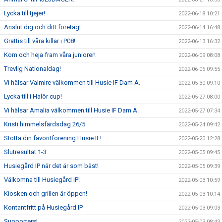
Lycka till tjejer!
2022-06-18 10:21
Anslut dig och ditt företag!
2022-06-14 16:48
Grattis till våra killar i P08!
2022-06-13 16:32
Kom och heja fram våra juniorer!
2022-06-09 08:08
Trevlig Nationaldag!
2022-06-06 09:55
Vi hälsar Valmire välkommen till Husie IF Dam A.
2022-05-30 09:10
Lycka till i Halör cup!
2022-05-27 08:00
Vi hälsar Amalia välkommen till Husie IF Dam A.
2022-05-27 07:34
Kristi himmelsfärdsdag 26/5
2022-05-24 09:42
Stötta din favoritförening Husie IF!
2022-05-20 12:28
Slutresultat 1-3
2022-05-05 09:45
Husiegård IP när det är som bäst!
2022-05-05 09:39
Välkomna till Husiegård IP!
2022-05-03 10:59
Kiosken och grillen är öppen!
2022-05-03 10:14
Kontantfritt på Husiegård IP
2022-05-03 09:03
Supporters!
2022-05-03 08:43