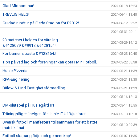
Glad Midsommar!
2024-06-18 15:23
TREVLIG HELG!
2024-06-14 11:45
Guidad rundtur på Eleda Stadion för P2012!
2024-06-12 09:52
2024-05-31 20:11
23 matcher i helgen för våra lag
2024-05-29 14:12
&#128079;&#9917;&#128154;!
För barnens bästa &#128154;!
2024-05-23 10:45
Tips på vad lag och föreningar kan göra i Min Fotboll.
2024-05-22 08:38
Husie Pizzeria
2024-05-21 11:39
RPA-Enginering
2024-05-21 11:35
Bülow & Lind Fastighetsförmedling
2024-05-21 11:29
2024-05-16 12:13
DM-slutspel på Husiegård IP!
2024-05-14 15:55
Träningsläger i helgen för Husie IF U19/juniorer!
2024-05-13 10:18
Svensk fotboll manifesterar tillsammans för ett bättre
2024-05-10 09:39
matchklimat.
Fotboll skapar glädje och gemenskap!
2024-05-07 11:35