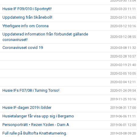
2020-03-30 13:04
Husie IF F09/010 i Sportnytt!
2020-03-20 11:11
Uppdatering från Skåneboll!
2020-03-13 16:05
Ytterligare info om Corona
2020-03-12 10:16
Uppdaterad information från förbundet gällande
2020-03-12 08:55
coronaviruset!
Coronaviruset covid 19
2020-03-08 11:32
2020-02-28 10:57
2020-02-19 21:40
2020-02-05 10:05
2020-02-04 12:11
Husie IFs F07/08 i Turning Torso!
2020-01-24 09:54
2019-11-25 10:16
Husie IF-dagen 2019 i bilder
2019-08-31 17:00
Husietalanger får visa upp sig i Bergamo
2019-06-06 11:11
Personporträtt • Rezen Yzden - Dam A
2019-06-01 12:00
Full rulle på Bulltofta Knatteturnering.
2019-03-08 09:20