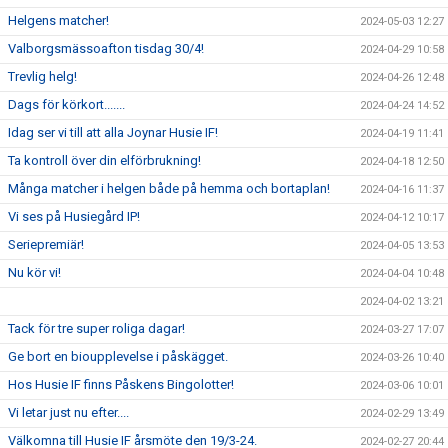
Helgens matcher!
2024-05-03 12:27
Valborgsmässoafton tisdag 30/4!
2024-04-29 10:58
Trevlig helg!
2024-04-26 12:48
Dags för körkort.......
2024-04-24 14:52
Idag ser vi till att alla Joynar Husie IF!
2024-04-19 11:41
Ta kontroll över din elförbrukning!
2024-04-18 12:50
Många matcher i helgen både på hemma och bortaplan!
2024-04-16 11:37
Vi ses på Husiegård IP!
2024-04-12 10:17
Seriepremiär!
2024-04-05 13:53
Nu kör vi!
2024-04-04 10:48
2024-04-02 13:21
Tack för tre super roliga dagar!
2024-03-27 17:07
Ge bort en bioupplevelse i påskägget.
2024-03-26 10:40
Hos Husie IF finns Påskens Bingolotter!
2024-03-06 10:01
Vi letar just nu efter....
2024-02-29 13:49
Välkomna till Husie IF årsmöte den 19/3-24.
2024-02-27 20:44