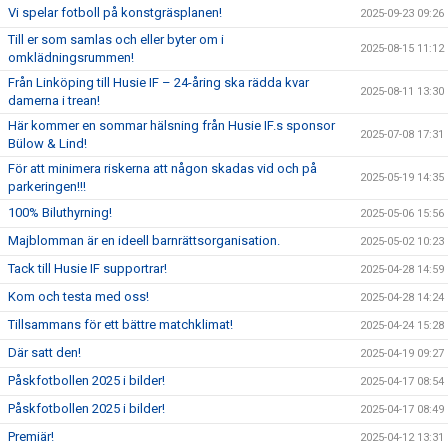
Vi spelar fotboll på konstgräsplanen!
2025-09-23 09:26
Till er som samlas och eller byter om i
2025-08-15 11:12
omklädningsrummen!
Från Linköping till Husie IF – 24-åring ska rädda kvar
2025-08-11 13:30
damerna i trean!
Här kommer en sommar hälsning från Husie IF.s sponsor
2025-07-08 17:31
Bülow & Lind!
För att minimera riskerna att någon skadas vid och på
2025-05-19 14:35
parkeringen!!!
100% Biluthyrning!
2025-05-06 15:56
Majblomman är en ideell barnrättsorganisation.
2025-05-02 10:23
Tack till Husie IF supportrar!
2025-04-28 14:59
Kom och testa med oss!
2025-04-28 14:24
Tillsammans för ett bättre matchklimat!
2025-04-24 15:28
Där satt den!
2025-04-19 09:27
Påskfotbollen 2025 i bilder!
2025-04-17 08:54
Påskfotbollen 2025 i bilder!
2025-04-17 08:49
Premiär!
2025-04-12 13:31