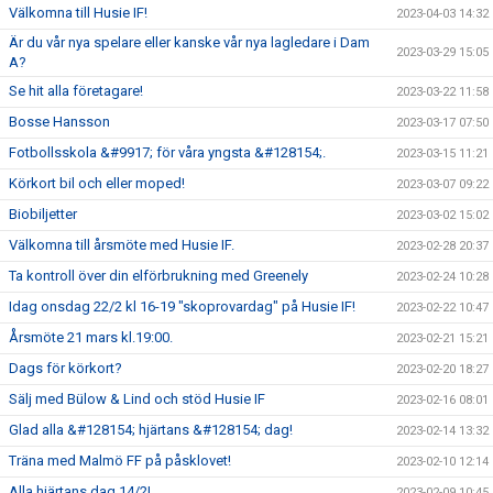
Välkomna till Husie IF!
2023-04-03 14:32
Är du vår nya spelare eller kanske vår nya lagledare i Dam
2023-03-29 15:05
A?
Se hit alla företagare!
2023-03-22 11:58
Bosse Hansson
2023-03-17 07:50
Fotbollsskola &#9917; för våra yngsta &#128154;.
2023-03-15 11:21
Körkort bil och eller moped!
2023-03-07 09:22
Biobiljetter
2023-03-02 15:02
Välkomna till årsmöte med Husie IF.
2023-02-28 20:37
Ta kontroll över din elförbrukning med Greenely
2023-02-24 10:28
Idag onsdag 22/2 kl 16-19 "skoprovardag" på Husie IF!
2023-02-22 10:47
Årsmöte 21 mars kl.19:00.
2023-02-21 15:21
Dags för körkort?
2023-02-20 18:27
Sälj med Bülow & Lind och stöd Husie IF
2023-02-16 08:01
Glad alla &#128154; hjärtans &#128154; dag!
2023-02-14 13:32
Träna med Malmö FF på påsklovet!
2023-02-10 12:14
Alla hjärtans dag 14/2!
2023-02-09 10:45