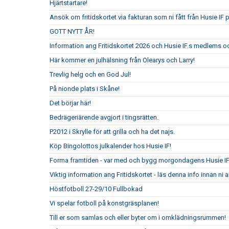
Hjärtstartare!
Ansök om fritidskortet via fakturan som ni fått från Husie IF 
GOTT NYTT ÅR!
Information ang Fritidskortet 2026 och Husie IF.s medlems oc
Här kommer en julhälsning från Olearys och Larry!
Trevlig helg och en God Jul!
På nionde plats i Skåne!
Det börjar här!
Bedrägeriärende avgjort i tingsrätten.
P2012 i Skrylle för att grilla och ha det najs.
Köp Bingolottos julkalender hos Husie IF!
Forma framtiden - var med och bygg morgondagens Husie I
Viktig information ang Fritidskortet - läs denna info innan n
Höstfotboll 27-29/10 Fullbokad
Vi spelar fotboll på konstgräsplanen!
Till er som samlas och eller byter om i omklädningsrummen!