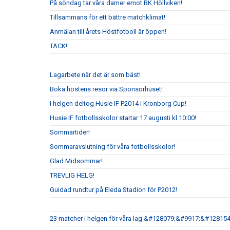
På söndag tar våra damer emot BK Höllviken!
Tillsammans för ett bättre matchklimat!
Anmälan till årets Höstfotboll är öppen!
TACK!
Lagarbete när det är som bäst!
Boka höstens resor via Sponsorhuset!
I helgen deltog Husie IF P2014 i Kronborg Cup!
Husie IF fotbollsskolor startar 17 augusti kl.10:00!
Sommartider!
Sommaravslutning för våra fotbollsskolor!
Glad Midsommar!
TREVLIG HELG!
Guidad rundtur på Eleda Stadion för P2012!
23 matcher i helgen för våra lag &#128079;&#9917;&#128154