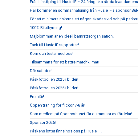
Från Linköping till Husie IF – 24-åring ska rädda kvar damerna
Här kommer en sommar hälsning från Husie IF.s sponsor Bül
För att minimera riskerna att någon skadas vid och på parkeri
100% Biluthyrning!
Majblomman är en ideell barnrättsorganisation.
Tack till Husie IF supportrar!
Kom och testa med oss!
Tillsammans för ett bättre matchklimat!
Där satt den!
Påskfotbollen 2025 i bilder!
Påskfotbollen 2025 i bilder!
Premiär!
Öppen träning för flickor 7-8 år!
Som medlem på Sponsorhuset får du massor av fördelar!
Sponsor 2025!
Påskens lotter finns hos oss på Husie IF!