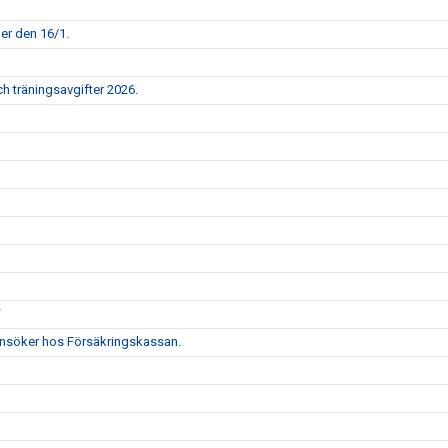
per den 16/1.
h träningsavgifter 2026.
F
i ansöker hos Försäkringskassan.