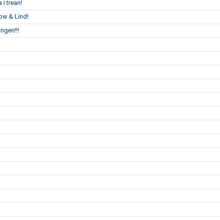
 i trean!
ow & Lind!
ngen!!!