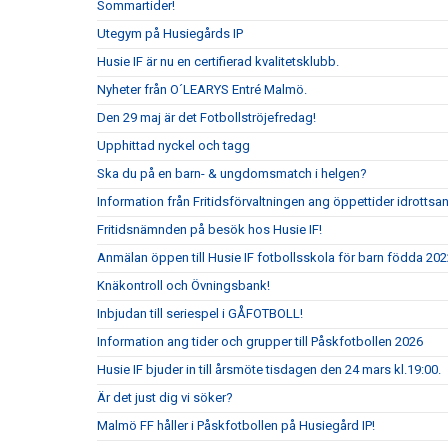
Sommartider!
Utegym på Husiegårds IP
Husie IF är nu en certifierad kvalitetsklubb.
Nyheter från O´LEARYS Entré Malmö.
Den 29 maj är det Fotbollströjefredag!
Upphittad nyckel och tagg
Ska du på en barn- & ungdomsmatch i helgen?
Information från Fritidsförvaltningen ang öppettider idrottsa
Fritidsnämnden på besök hos Husie IF!
Anmälan öppen till Husie IF fotbollsskola för barn födda 202
Knäkontroll och Övningsbank!
Inbjudan till seriespel i GÅFOTBOLL!
Information ang tider och grupper till Påskfotbollen 2026
Husie IF bjuder in till årsmöte tisdagen den 24 mars kl.19:00.
Är det just dig vi söker?
Malmö FF håller i Påskfotbollen på Husiegård IP!