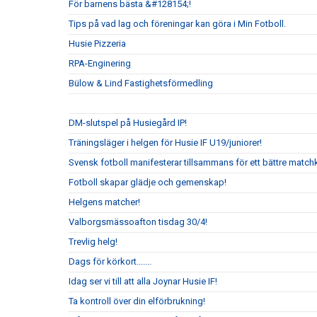
För barnens bästa &#128154;!
Tips på vad lag och föreningar kan göra i Min Fotboll.
Husie Pizzeria
RPA-Enginering
Bülow & Lind Fastighetsförmedling
DM-slutspel på Husiegård IP!
Träningsläger i helgen för Husie IF U19/juniorer!
Svensk fotboll manifesterar tillsammans för ett bättre matchk
Fotboll skapar glädje och gemenskap!
Helgens matcher!
Valborgsmässoafton tisdag 30/4!
Trevlig helg!
Dags för körkort.......
Idag ser vi till att alla Joynar Husie IF!
Ta kontroll över din elförbrukning!