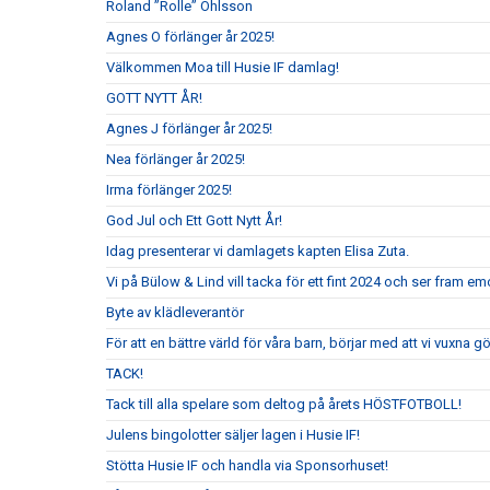
Roland ”Rolle” Ohlsson
Agnes O förlänger år 2025!
Välkommen Moa till Husie IF damlag!
GOTT NYTT ÅR!
Agnes J förlänger år 2025!
Nea förlänger år 2025!
Irma förlänger 2025!
God Jul och Ett Gott Nytt År!
Idag presenterar vi damlagets kapten Elisa Zuta.
Vi på Bülow & Lind vill tacka för ett fint 2024 och ser fram e
Byte av klädleverantör
För att en bättre värld för våra barn, börjar med att vi vuxna gör
TACK!
Tack till alla spelare som deltog på årets HÖSTFOTBOLL!
Julens bingolotter säljer lagen i Husie IF!
Stötta Husie IF och handla via Sponsorhuset!