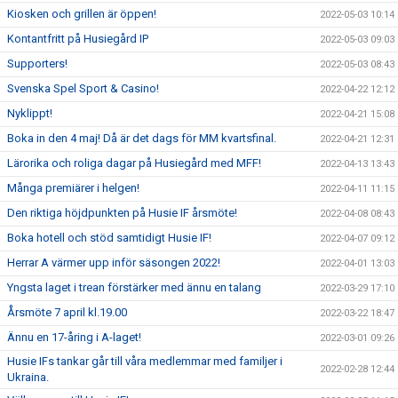
Kiosken och grillen är öppen!
2022-05-03 10:14
Kontantfritt på Husiegård IP
2022-05-03 09:03
Supporters!
2022-05-03 08:43
Svenska Spel Sport & Casino!
2022-04-22 12:12
Nyklippt!
2022-04-21 15:08
Boka in den 4 maj! Då är det dags för MM kvartsfinal.
2022-04-21 12:31
Lärorika och roliga dagar på Husiegård med MFF!
2022-04-13 13:43
Många premiärer i helgen!
2022-04-11 11:15
Den riktiga höjdpunkten på Husie IF årsmöte!
2022-04-08 08:43
Boka hotell och stöd samtidigt Husie IF!
2022-04-07 09:12
Herrar A värmer upp inför säsongen 2022!
2022-04-01 13:03
Yngsta laget i trean förstärker med ännu en talang
2022-03-29 17:10
Årsmöte 7 april kl.19.00
2022-03-22 18:47
Ännu en 17-åring i A-laget!
2022-03-01 09:26
Husie IFs tankar går till våra medlemmar med familjer i
2022-02-28 12:44
Ukraina.