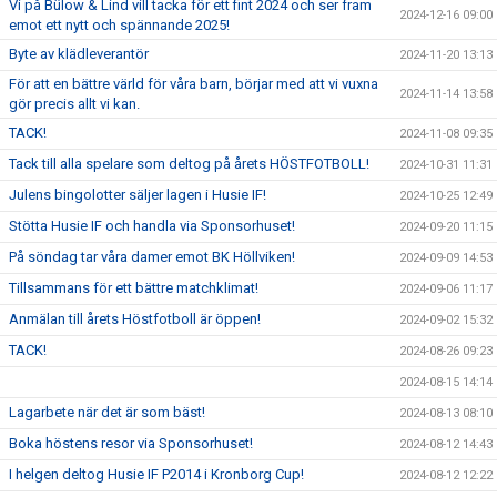
Vi på Bülow & Lind vill tacka för ett fint 2024 och ser fram
2024-12-16 09:00
emot ett nytt och spännande 2025!
Byte av klädleverantör
2024-11-20 13:13
För att en bättre värld för våra barn, börjar med att vi vuxna
2024-11-14 13:58
gör precis allt vi kan.
TACK!
2024-11-08 09:35
Tack till alla spelare som deltog på årets HÖSTFOTBOLL!
2024-10-31 11:31
Julens bingolotter säljer lagen i Husie IF!
2024-10-25 12:49
Stötta Husie IF och handla via Sponsorhuset!
2024-09-20 11:15
På söndag tar våra damer emot BK Höllviken!
2024-09-09 14:53
Tillsammans för ett bättre matchklimat!
2024-09-06 11:17
Anmälan till årets Höstfotboll är öppen!
2024-09-02 15:32
TACK!
2024-08-26 09:23
2024-08-15 14:14
Lagarbete när det är som bäst!
2024-08-13 08:10
Boka höstens resor via Sponsorhuset!
2024-08-12 14:43
I helgen deltog Husie IF P2014 i Kronborg Cup!
2024-08-12 12:22