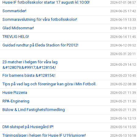
Husie IF fotbollsskolor startar 17 augusti kl.10:00!
2024-07-01 08:57
Sommartider!
2024-06-25 17:42
Sommaravslutning för våra fotbollsskolor!
2024-06-19 13:33
Glad Midsommar!
2024-06-18 15:23
TREVLIG HELG!
2024-06-14 11:45
Guidad rundtur på Eleda Stadion för P2012!
2024-06-12 09:52
2024-05-31 20:11
23 matcher i helgen för våra lag
2024-05-29 14:12
&#128079;&#9917;&#128154;!
För barnens bästa &#128154;!
2024-05-23 10:45
Tips på vad lag och föreningar kan göra i Min Fotboll.
2024-05-22 08:38
Husie Pizzeria
2024-05-21 11:39
RPA-Enginering
2024-05-21 11:35
Bülow & Lind Fastighetsförmedling
2024-05-21 11:29
2024-05-16 12:13
DM-slutspel på Husiegård IP!
2024-05-14 15:55
Träningsläger i helgen för Husie IF U19/juniorer!
2024-05-13 10:18