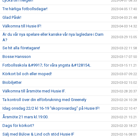
Lycka till i helgen!
2023-04-07 08:33
Tre härliga fotbollsdagar!
2023-04-05 17:40
Glad Påsk!
2023-04-03 21:48
Välkomna till Husie IF!
2023-04-03 14:32
Är du vår nya spelare eller kanske vår nya lagledare i Dam
2023-03-29 15:05
A?
Se hit alla företagare!
2023-03-22 11:58
Bosse Hansson
2023-03-17 07:50
Fotbollsskola &#9917; för våra yngsta &#128154;.
2023-03-15 11:21
Körkort bil och eller moped!
2023-03-07 09:22
Biobiljetter
2023-03-02 15:02
Välkomna till årsmöte med Husie IF.
2023-02-28 20:37
Ta kontroll över din elförbrukning med Greenely
2023-02-24 10:28
Idag onsdag 22/2 kl 16-19 "skoprovardag" på Husie IF!
2023-02-22 10:47
Årsmöte 21 mars kl.19:00.
2023-02-21 15:21
Dags för körkort?
2023-02-20 18:27
Sälj med Bülow & Lind och stöd Husie IF
2023-02-16 08:01