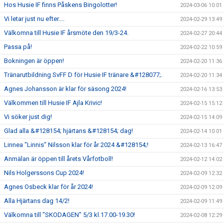
Hos Husie IF finns Påskens Bingolotter!
2024-03-06 10:01
Vi letar just nu efter....
2024-02-29 13:49
Välkomna till Husie IF årsmöte den 19/3-24.
2024-02-27 20:44
Passa på!
2024-02-22 10:59
Bokningen är öppen!
2024-02-20 11:36
Tränarutbildning SvFF D för Husie IF tränare &#128077;.
2024-02-20 11:34
Agnes Johansson är klar för säsong 2024!
2024-02-16 13:53
Välkommen till Husie IF Ajla Krivic!
2024-02-15 15:12
Vi söker just dig!
2024-02-15 14:09
Glad alla &#128154; hjärtans &#128154; dag!
2024-02-14 10:01
Linnea "Linnis" Nilsson klar för år 2024 &#128154;!
2024-02-13 16:47
Anmälan är öppen till årets Vårfotboll!
2024-02-12 14:02
Nils Holgerssons Cup 2024!
2024-02-09 12:32
Agnes Osbeck klar för år 2024!
2024-02-09 12:09
Alla Hjärtans dag 14/2!
2024-02-09 11:49
Välkomna till "SKODAGEN" 5/3 kl.17.00-19.30!
2024-02-08 12:29