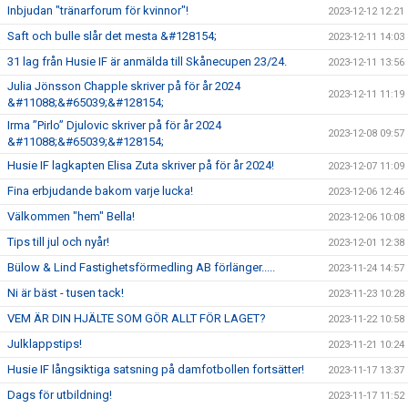
Inbjudan "tränarforum för kvinnor"!
2023-12-12 12:21
Saft och bulle slår det mesta &#128154;
2023-12-11 14:03
31 lag från Husie IF är anmälda till Skånecupen 23/24.
2023-12-11 13:56
Julia Jönsson Chapple skriver på för år 2024
2023-12-11 11:19
&#11088;&#65039;&#128154;
Irma ”Pirlo” Djulovic skriver på för år 2024
2023-12-08 09:57
&#11088;&#65039;&#128154;
Husie IF lagkapten Elisa Zuta skriver på för år 2024!
2023-12-07 11:09
Fina erbjudande bakom varje lucka!
2023-12-06 12:46
Välkommen "hem" Bella!
2023-12-06 10:08
Tips till jul och nyår!
2023-12-01 12:38
Bülow & Lind Fastighetsförmedling AB förlänger.....
2023-11-24 14:57
Ni är bäst - tusen tack!
2023-11-23 10:28
VEM ÄR DIN HJÄLTE SOM GÖR ALLT FÖR LAGET?
2023-11-22 10:58
Julklappstips!
2023-11-21 10:24
Husie IF långsiktiga satsning på damfotbollen fortsätter!
2023-11-17 13:37
Dags för utbildning!
2023-11-17 11:52