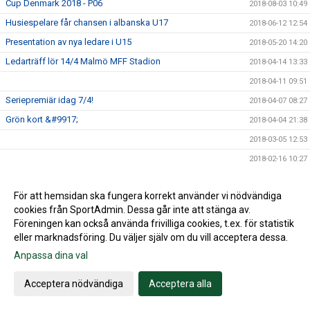
Cup Denmark 2018 - P06
2018-08-03 10:49
Husiespelare får chansen i albanska U17
2018-06-12 12:54
Presentation av nya ledare i U15
2018-05-20 14:20
Ledarträff lör 14/4 Malmö MFF Stadion
2018-04-14 13:33
2018-04-11 09:51
Seriepremiär idag 7/4!
2018-04-07 08:27
Grön kort &#9917;
2018-04-04 21:38
2018-03-05 12:53
2018-02-16 10:27
2018-02-05 11:32
För att hemsidan ska fungera korrekt använder vi nödvändiga
U15 vinner Skånecupen!
2018-01-05 12:01
cookies från SportAdmin. Dessa går inte att stänga av.
Husie IF på Facebook
2017-09-13 16:36
Föreningen kan också använda frivilliga cookies, t.ex. för statistik
2017-08-21 09:37
eller marknadsföring. Du väljer själv om du vill acceptera dessa.
Anpassa dina val
2016-03-20 04:04
Acceptera nödvändiga
Acceptera alla