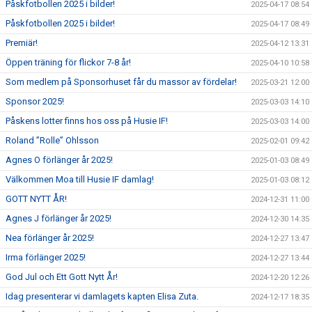
Påskfotbollen 2025 i bilder!
2025-04-17 08:54
Påskfotbollen 2025 i bilder!
2025-04-17 08:49
Premiär!
2025-04-12 13:31
Öppen träning för flickor 7-8 år!
2025-04-10 10:58
Som medlem på Sponsorhuset får du massor av fördelar!
2025-03-21 12:00
Sponsor 2025!
2025-03-03 14:10
Påskens lotter finns hos oss på Husie IF!
2025-03-03 14:00
Roland ”Rolle” Ohlsson
2025-02-01 09:42
Agnes O förlänger år 2025!
2025-01-03 08:49
Välkommen Moa till Husie IF damlag!
2025-01-03 08:12
GOTT NYTT ÅR!
2024-12-31 11:00
Agnes J förlänger år 2025!
2024-12-30 14:35
Nea förlänger år 2025!
2024-12-27 13:47
Irma förlänger 2025!
2024-12-27 13:44
God Jul och Ett Gott Nytt År!
2024-12-20 12:26
Idag presenterar vi damlagets kapten Elisa Zuta.
2024-12-17 18:35