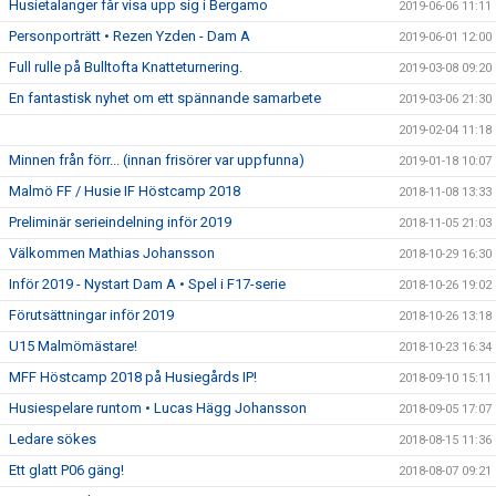
Husietalanger får visa upp sig i Bergamo
2019-06-06 11:11
Personporträtt • Rezen Yzden - Dam A
2019-06-01 12:00
Full rulle på Bulltofta Knatteturnering.
2019-03-08 09:20
En fantastisk nyhet om ett spännande samarbete
2019-03-06 21:30
2019-02-04 11:18
Minnen från förr... (innan frisörer var uppfunna)
2019-01-18 10:07
Malmö FF / Husie IF Höstcamp 2018
2018-11-08 13:33
Preliminär serieindelning inför 2019
2018-11-05 21:03
Välkommen Mathias Johansson
2018-10-29 16:30
Inför 2019 - Nystart Dam A • Spel i F17-serie
2018-10-26 19:02
Förutsättningar inför 2019
2018-10-26 13:18
U15 Malmömästare!
2018-10-23 16:34
MFF Höstcamp 2018 på Husiegårds IP!
2018-09-10 15:11
Husiespelare runtom • Lucas Hägg Johansson
2018-09-05 17:07
Ledare sökes
2018-08-15 11:36
Ett glatt P06 gäng!
2018-08-07 09:21