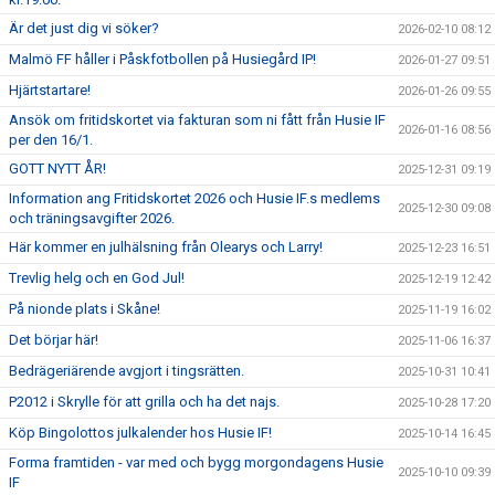
Är det just dig vi söker?
2026-02-10 08:12
Malmö FF håller i Påskfotbollen på Husiegård IP!
2026-01-27 09:51
Hjärtstartare!
2026-01-26 09:55
Ansök om fritidskortet via fakturan som ni fått från Husie IF
2026-01-16 08:56
per den 16/1.
GOTT NYTT ÅR!
2025-12-31 09:19
Information ang Fritidskortet 2026 och Husie IF.s medlems
2025-12-30 09:08
och träningsavgifter 2026.
Här kommer en julhälsning från Olearys och Larry!
2025-12-23 16:51
Trevlig helg och en God Jul!
2025-12-19 12:42
På nionde plats i Skåne!
2025-11-19 16:02
Det börjar här!
2025-11-06 16:37
Bedrägeriärende avgjort i tingsrätten.
2025-10-31 10:41
P2012 i Skrylle för att grilla och ha det najs.
2025-10-28 17:20
Köp Bingolottos julkalender hos Husie IF!
2025-10-14 16:45
Forma framtiden - var med och bygg morgondagens Husie
2025-10-10 09:39
IF