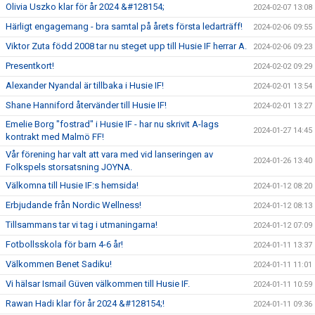
Olivia Uszko klar för år 2024 &#128154;
2024-02-07 13:08
Härligt engagemang - bra samtal på årets första ledarträff!
2024-02-06 09:55
Viktor Zuta född 2008 tar nu steget upp till Husie IF herrar A.
2024-02-06 09:23
Presentkort!
2024-02-02 09:29
Alexander Nyandal är tillbaka i Husie IF!
2024-02-01 13:54
Shane Hanniford återvänder till Husie IF!
2024-02-01 13:27
Emelie Borg "fostrad" i Husie IF - har nu skrivit A-lags
2024-01-27 14:45
kontrakt med Malmö FF!
Vår förening har valt att vara med vid lanseringen av
2024-01-26 13:40
Folkspels storsatsning JOYNA.
Välkomna till Husie IF:s hemsida!
2024-01-12 08:20
Erbjudande från Nordic Wellness!
2024-01-12 08:13
Tillsammans tar vi tag i utmaningarna!
2024-01-12 07:09
Fotbollsskola för barn 4-6 år!
2024-01-11 13:37
Välkommen Benet Sadiku!
2024-01-11 11:01
Vi hälsar Ismail Güven välkommen till Husie IF.
2024-01-11 10:59
Rawan Hadi klar för år 2024 &#128154;!
2024-01-11 09:36