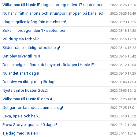
Välkomna till Husie IF-dagen lördagen den 17 september!
2022-08-26 13:16
Nu har vi fått in shorts och strumpor i shopen på kansliet!
2022-08-25 12:48
Idag är grillen igång från matchstart!
2022-08-23 13:25
Boka in lördagen den 17 september!
2022-08-18 14:53
Vill du spela fotboll?
2022-08-16 17:13
Bilder från en härlig fotbollshelg!
2022-08-16 16:22
Det blev silver till P07!
2022-08-15 10:42
Denna helgen händer det mycket för lagen i Husie IF
2022-08-12 12:53
Nu är det snart dags!
2022-08-10 17:25
Det blev en riktigt rolig lördag!
2022-08-06 17:53
Nystart inför hösten 2022!
2022-08-03 12:12
Välkomna till Husie IF dam A!
2022-07-25 14:28
Det går fortfarande att anmäla sig!
2022-07-25 13:01
Leka, spela och ha kul!
2022-07-18 15:52
Prova Storytel gratis i 40 dagar!
2022-07-17 12:38
Tjejdag med Husie IF!
2022-07-11 13:16