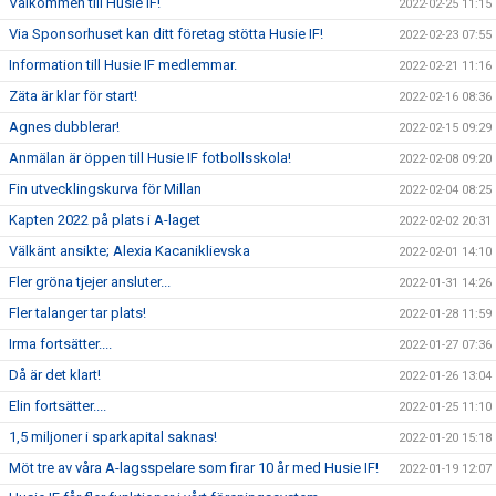
Välkommen till Husie IF!
2022-02-25 11:15
Via Sponsorhuset kan ditt företag stötta Husie IF!
2022-02-23 07:55
Information till Husie IF medlemmar.
2022-02-21 11:16
Zäta är klar för start!
2022-02-16 08:36
Agnes dubblerar!
2022-02-15 09:29
Anmälan är öppen till Husie IF fotbollsskola!
2022-02-08 09:20
Fin utvecklingskurva för Millan
2022-02-04 08:25
Kapten 2022 på plats i A-laget
2022-02-02 20:31
Välkänt ansikte; Alexia Kacaniklievska
2022-02-01 14:10
Fler gröna tjejer ansluter...
2022-01-31 14:26
Fler talanger tar plats!
2022-01-28 11:59
Irma fortsätter....
2022-01-27 07:36
Då är det klart!
2022-01-26 13:04
Elin fortsätter....
2022-01-25 11:10
1,5 miljoner i sparkapital saknas!
2022-01-20 15:18
Möt tre av våra A-lagsspelare som firar 10 år med Husie IF!
2022-01-19 12:07