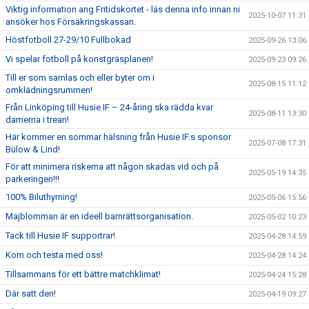
Viktig information ang Fritidskortet - läs denna info innan ni
2025-10-07 11:31
ansöker hos Försäkringskassan.
Höstfotboll 27-29/10 Fullbokad
2025-09-26 13:06
Vi spelar fotboll på konstgräsplanen!
2025-09-23 09:26
Till er som samlas och eller byter om i
2025-08-15 11:12
omklädningsrummen!
Från Linköping till Husie IF – 24-åring ska rädda kvar
2025-08-11 13:30
damerna i trean!
Här kommer en sommar hälsning från Husie IF.s sponsor
2025-07-08 17:31
Bülow & Lind!
För att minimera riskerna att någon skadas vid och på
2025-05-19 14:35
parkeringen!!!
100% Biluthyrning!
2025-05-06 15:56
Majblomman är en ideell barnrättsorganisation.
2025-05-02 10:23
Tack till Husie IF supportrar!
2025-04-28 14:59
Kom och testa med oss!
2025-04-28 14:24
Tillsammans för ett bättre matchklimat!
2025-04-24 15:28
Där satt den!
2025-04-19 09:27