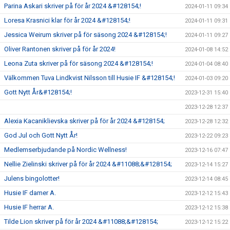
Parina Askari skriver på för år 2024 &#128154;!
2024-01-11 09:34
Loresa Krasnici klar för år 2024 &#128154;!
2024-01-11 09:31
Jessica Weirum skriver på för säsong 2024 &#128154;!
2024-01-11 09:27
Oliver Rantonen skriver på för år 2024!
2024-01-08 14:52
Leona Zuta skriver på för säsong 2024 &#128154;!
2024-01-04 08:40
Välkommen Tuva Lindkvist Nilsson till Husie IF &#128154;!
2024-01-03 09:20
Gott Nytt År&#128154;!
2023-12-31 15:40
2023-12-28 12:37
Alexia Kacaniklievska skriver på för år 2024 &#128154;
2023-12-28 12:32
God Jul och Gott Nytt År!
2023-12-22 09:23
Medlemserbjudande på Nordic Wellness!
2023-12-16 07:47
Nellie Zielinski skriver på för år 2024 &#11088;&#128154;
2023-12-14 15:27
Julens bingolotter!
2023-12-14 08:45
Husie IF damer A.
2023-12-12 15:43
Husie IF herrar A.
2023-12-12 15:38
Tilde Lion skriver på för år 2024 &#11088;&#128154;
2023-12-12 15:22