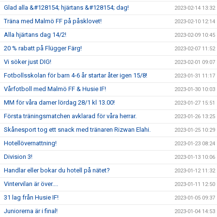
Glad alla &#128154; hjärtans &#128154; dag!
2023-02-14 13:32
Träna med Malmö FF på påsklovet!
2023-02-10 12:14
Alla hjärtans dag 14/2!
2023-02-09 10:45
20 % rabatt på Flügger Färg!
2023-02-07 11:52
Vi söker just DIG!
2023-02-01 09:07
Fotbollsskolan för barn 4-6 år startar åter igen 15/8!
2023-01-31 11:17
Vårfotboll med Malmö FF & Husie IF!
2023-01-30 10:03
MM för våra damer lördag 28/1 kl 13.00!
2023-01-27 15:51
Första träningsmatchen avklarad för våra herrar.
2023-01-26 13:25
Skånesport tog ett snack med tränaren Rizwan Elahi.
2023-01-25 10:29
Hotellövernattning!
2023-01-23 08:24
Division 3!
2023-01-13 10:06
Handlar eller bokar du hotell på nätet?
2023-01-12 11:32
Vintervilan är över....
2023-01-11 12:50
31 lag från Husie IF!
2023-01-05 09:37
Juniorerna är i final!
2023-01-04 14:53