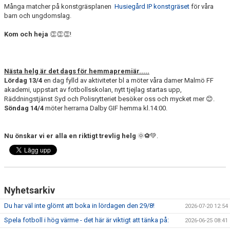
Många matcher på konstgräsplanen
Husiegård IP konstgräset
för våra
barn och ungdomslag.
Kom och heja
👏👏👏!
Nästa helg är det dags för hemmapremiär.....
Lördag 13/4
en dag fylld av aktiviteter bl a möter våra damer Malmö FF
akademi, uppstart av fotbollsskolan, nytt tjejlag startas upp,
Räddningstjänst Syd och Polisrytteriet besöker oss och mycket mer 😊.
Söndag 14/4
möter herrarna Dalby GIF hemma kl.14:00.
Nu önskar vi er alla en riktigt trevlig helg
🌞⚽💚.
Nyhetsarkiv
Du har väl inte glömt att boka in lördagen den 29/8!
2026-07-20 12:54
Spela fotboll i hög värme - det här är viktigt att tänka på:
2026-06-25 08:41