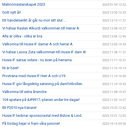
Malmömästerskapet 2023
2023-01-03 12:52
Gott nytt år!
2022-12-30 15:25
Ett händelserikt år går nu mot sitt slut.....
2022-12-19 11:21
Vi hälsar Raslan Alkurdi välkommen till Herrar A.
2022-12-08 10:27
Alla är olika - olika är bra.
2022-12-06 12:46
Välkomna till Husie IF damer A och herrar A.
2022-12-05 14:33
Vi hälsar Leona Zuta välkommen till Husie IF dam A!
2022-11-28 11:21
Husie IF satsar vidare - nu även på herrarna.
2022-11-17 16:51
Ni är bäst!
2022-11-16 10:14
Provträna med Husie IF Herr A och U19.
2022-11-14 16:05
Husie IF gör långsiktig satsning på damfotbollen.
2022-11-14 10:42
Välkomna till extra årsmöte.
2022-11-08 19:37
104 spelare på &#9917;-planen under tre dagar!
2022-11-02 14:27
Bli P2010 nya tränare!
2022-10-25 12:42
Husie IF tecknar sponsoravtal med Bülow & Lind.
2022-10-21 12:05
På lördag hejar vi fram våra juniorer!
2022-10-14 09:56