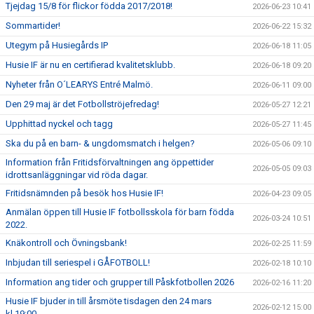
Tjejdag 15/8 för flickor födda 2017/2018!
2026-06-23 10:41
Sommartider!
2026-06-22 15:32
Utegym på Husiegårds IP
2026-06-18 11:05
Husie IF är nu en certifierad kvalitetsklubb.
2026-06-18 09:20
Nyheter från O´LEARYS Entré Malmö.
2026-06-11 09:00
Den 29 maj är det Fotbollströjefredag!
2026-05-27 12:21
Upphittad nyckel och tagg
2026-05-27 11:45
Ska du på en barn- & ungdomsmatch i helgen?
2026-05-06 09:10
Information från Fritidsförvaltningen ang öppettider
2026-05-05 09:03
idrottsanläggningar vid röda dagar.
Fritidsnämnden på besök hos Husie IF!
2026-04-23 09:05
Anmälan öppen till Husie IF fotbollsskola för barn födda
2026-03-24 10:51
2022.
Knäkontroll och Övningsbank!
2026-02-25 11:59
Inbjudan till seriespel i GÅFOTBOLL!
2026-02-18 10:10
Information ang tider och grupper till Påskfotbollen 2026
2026-02-16 11:20
Husie IF bjuder in till årsmöte tisdagen den 24 mars
2026-02-12 15:00
kl.19:00.