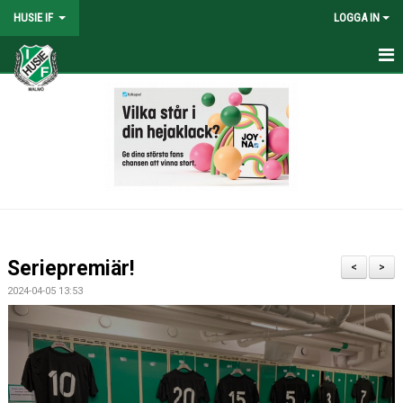
HUSIE IF
LOGGA IN
HEM
KONTAKT
LAG
MATCHER
KALENDER
Seriepremiär!
<
>
DOKUMENT
2024-04-05 13:53
SHOPEN
MEDLEMSRABATTER
MEDLEMSAVGIFTER