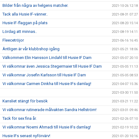
Bilder från några av helgens matcher.
2021-10-26 12:18
Tack alla Husie IF-vänner..
2021-08-31 07:27
Husie IF-flaggan på plats
2021-08-20 15:14
Lördag att minnas..
2021-08-19 14:11
Fleecetröjor
2021-06-16 16:45
Äntligen är vår klubbshop igång
2021-05-21 18:06
Välkommen Elin Hansson Lindahl till Husie IF Dam
2021-05-07 20:10
Vi välkomnar även Jessica Stegermaier till Husie IF Dam
2021-05-05 11:13
Vi välkomnar Josefin Karlsson till Husie IF Dam
2021-05-05 08:53
Vi välkomnar Carmen Dinkha till Husie IFs damlag!
2021-04-07 15:36
2021-03-30 11:50
Kansliet stängt för besök
2021-03-21 11:22
Vi välkomnar rutinerade målvakten Sandra Hellström!
2021-03-01 09:46
Tack för sex fina år.
2021-02-26 07:10
Vi välkomnar Noemi Ahmadi till Husie IFs damlag!
2021-02-19 10:22
Husie IFs senast nyförvärv!
2021-01-20 10:16