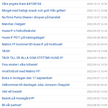
Våra yngsta lirare &#128154;
2022-10-12 10:34
Mingel med härligt snack och gott från grillen!
2022-10-12 10:08
Nu finns Puma Sleeve i shopen på kansliet.
2022-10-07 12:06
Matcher i helgen!
2022-09-29 16:24
Husie IF:s fotbollsskola!
2022-09-29 15:25
Husie IF P011 på träningsläger!
2022-09-28 08:02
Malmö FF kommer till Husie IF på höstlovet!
2022-09-20 09:49
TACK!
2022-09-19 13:08
TACK TILL ER ALLA SOM STÖTTAR HUSIE IF!
2022-09-19 08:51
Fina vinster i våra lotterier!
2022-09-16 13:29
Höstfotboll med Malmö FF!
2022-09-12 10:49
Boka in lördagen den 17 september!
2022-09-07 12:19
Välkommen till damlaget Julia Jönsson Chapple!
2022-09-06 09:42
Värt ett besök!
2022-09-02 14:00
Besök på Husiegård IP!
2022-09-02 13:55
Bli vår partner!
2022-08-30 13:09