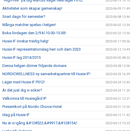
"High-five" på dig Marcus säger hela laget P012!
2023-06-15 10:10
Aktiviteter som skapar gemenskap!
2023-06-09 11:49
Snart dags för semester?
2023-06-08 13:46
Många matcher spelas i helgen!
2023-06-02 12:54
Boka lördagen den 2/9 kl.10.00-15.00!
2023-05-22 12:50
Husie IF önskar trevlig helg!
2023-05-17 09:56
Husie IF representationslag herr och dam 2023
2023-05-12 13:49
Husie IF lag 2014/2015
2023-05-05 08:22
Denna helgen dömer följande domare.
2023-04-28 12:06
NORDICWELLNESS ny samarbetspartner till Husie IF!
2023-04-25 16:39
Läger med Husie IF P012!
2023-04-24 12:45
Är det just dig vi söker?
2023-04-24 11:25
Välkomna till Husiegård IP
2023-04-21 12:27
Presentkort på Nordic Choice Hotel
2023-04-21 12:05
Idag på Husie IF
2023-04-15 11:42
Nu är vi igång &#128522;&#9917;&#128154;!
2023-04-12 10:23