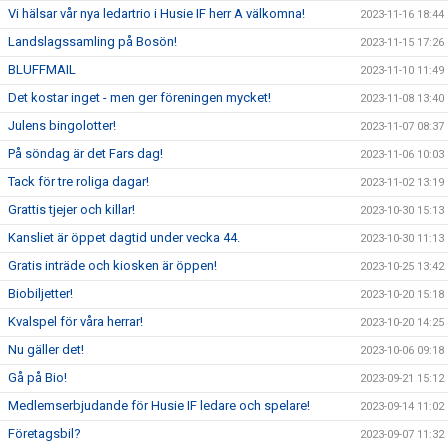
Vi hälsar vår nya ledartrio i Husie IF herr A välkomna!
2023-11-16 18:44
Landslagssamling på Bosön!
2023-11-15 17:26
BLUFFMAIL
2023-11-10 11:49
Det kostar inget - men ger föreningen mycket!
2023-11-08 13:40
Julens bingolotter!
2023-11-07 08:37
På söndag är det Fars dag!
2023-11-06 10:03
Tack för tre roliga dagar!
2023-11-02 13:19
Grattis tjejer och killar!
2023-10-30 15:13
Kansliet är öppet dagtid under vecka 44.
2023-10-30 11:13
Gratis inträde och kiosken är öppen!
2023-10-25 13:42
Biobiljetter!
2023-10-20 15:18
Kvalspel för våra herrar!
2023-10-20 14:25
Nu gäller det!
2023-10-06 09:18
Gå på Bio!
2023-09-21 15:12
Medlemserbjudande för Husie IF ledare och spelare!
2023-09-14 11:02
Företagsbil?
2023-09-07 11:32