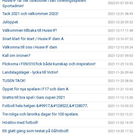
Husie IF får fler funktioner i vårt föreningssystem
2022-01-07 09:45
Sportadmin!
Tack 2021 och välkommen 2022!
2021-12-31 08:49
Julöppet
2021-12-20 09:32
Välkommen tillbaka till Husie IF!
2021-12-17 11:48
Snart klart för start / Husie IF dam A
2021-12-16 07:22
Välkomna till oss i Husie IF dam
2021-12-15 09:24
Kall om öronen?
2021-12-07 09:03
Flickorna i F09/010 fick både kunskap och inspiration!
2021-11-29 10:35
Landslagsläger - lycka till Victor!
2021-11-26 09:46
TUSEN TACK!
2021-11-25 08:06
Öppet för nya spelare i F17 och dam A.
2021-11-21 10:45
Grattis till bra spel i Gais cupen 2021
2021-11-15 15:30
Fotboll hela helgen &#9917;&#128522;&#128077;
2021-11-10 09:23
Tre roliga och lärorika dagar för 100 spelare.
2021-11-03 15:21
Höstlov med fotboll!
2021-11-02 14:09
Ett glatt gäng som testat på Gåfotboll!
2021-10-30 17:52