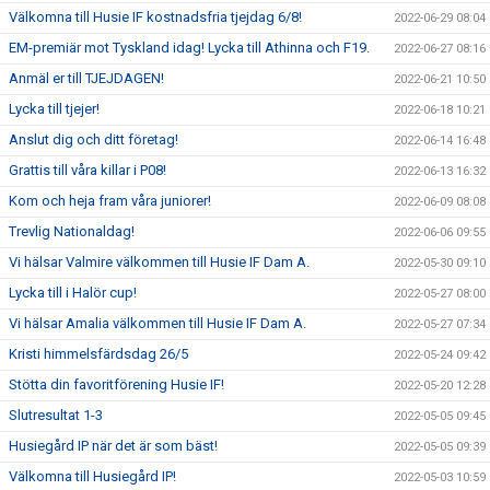
Välkomna till Husie IF kostnadsfria tjejdag 6/8!
2022-06-29 08:04
EM-premiär mot Tyskland idag! Lycka till Athinna och F19.
2022-06-27 08:16
Anmäl er till TJEJDAGEN!
2022-06-21 10:50
Lycka till tjejer!
2022-06-18 10:21
Anslut dig och ditt företag!
2022-06-14 16:48
Grattis till våra killar i P08!
2022-06-13 16:32
Kom och heja fram våra juniorer!
2022-06-09 08:08
Trevlig Nationaldag!
2022-06-06 09:55
Vi hälsar Valmire välkommen till Husie IF Dam A.
2022-05-30 09:10
Lycka till i Halör cup!
2022-05-27 08:00
Vi hälsar Amalia välkommen till Husie IF Dam A.
2022-05-27 07:34
Kristi himmelsfärdsdag 26/5
2022-05-24 09:42
Stötta din favoritförening Husie IF!
2022-05-20 12:28
Slutresultat 1-3
2022-05-05 09:45
Husiegård IP när det är som bäst!
2022-05-05 09:39
Välkomna till Husiegård IP!
2022-05-03 10:59