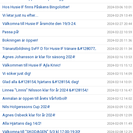
Hos Husie IF finns Påskens Bingolotter!
2024-03-06 10:01
Vi letar just nu efter....
2024-02-29 13:49
Välkomna till Husie IF årsmöte den 19/3-24.
2024-02-27 20:44
Passa på!
2024-02-22 10:59
Bokningen är öppen!
2024-02-20 11:36
Tränarutbildning SvFF D för Husie IF tränare &#128077;.
2024-02-20 11:34
Agnes Johansson är klar för säsong 2024!
2024-02-16 13:53
Välkommen till Husie IF Ajla Krivic!
2024-02-15 15:12
Vi söker just dig!
2024-02-15 14:09
Glad alla &#128154; hjärtans &#128154; dag!
2024-02-14 10:01
Linnea "Linnis" Nilsson klar för år 2024 &#128154;!
2024-02-13 16:47
Anmälan är öppen till årets Vårfotboll!
2024-02-12 14:02
Nils Holgerssons Cup 2024!
2024-02-09 12:32
Agnes Osbeck klar för år 2024!
2024-02-09 12:09
Alla Hjärtans dag 14/2!
2024-02-09 11:49
Välkomna till "SKODAGEN" 5/3 kl.17.00-19.30!
2024-02-08 12:29