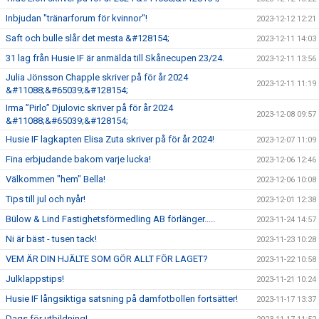
Inbjudan "tränarforum för kvinnor"!
2023-12-12 12:21
Saft och bulle slår det mesta &#128154;
2023-12-11 14:03
31 lag från Husie IF är anmälda till Skånecupen 23/24.
2023-12-11 13:56
Julia Jönsson Chapple skriver på för år 2024
2023-12-11 11:19
&#11088;&#65039;&#128154;
Irma ”Pirlo” Djulovic skriver på för år 2024
2023-12-08 09:57
&#11088;&#65039;&#128154;
Husie IF lagkapten Elisa Zuta skriver på för år 2024!
2023-12-07 11:09
Fina erbjudande bakom varje lucka!
2023-12-06 12:46
Välkommen "hem" Bella!
2023-12-06 10:08
Tips till jul och nyår!
2023-12-01 12:38
Bülow & Lind Fastighetsförmedling AB förlänger.....
2023-11-24 14:57
Ni är bäst - tusen tack!
2023-11-23 10:28
VEM ÄR DIN HJÄLTE SOM GÖR ALLT FÖR LAGET?
2023-11-22 10:58
Julklappstips!
2023-11-21 10:24
Husie IF långsiktiga satsning på damfotbollen fortsätter!
2023-11-17 13:37
Dags för utbildning!