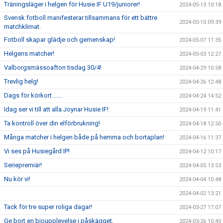
Träningsläger i helgen för Husie IF U19/juniorer!
2024-05-13 10:18
Svensk fotboll manifesterar tillsammans för ett bättre
2024-05-10 09:39
matchklimat.
Fotboll skapar glädje och gemenskap!
2024-05-07 11:35
Helgens matcher!
2024-05-03 12:27
Valborgsmässoafton tisdag 30/4!
2024-04-29 10:58
Trevlig helg!
2024-04-26 12:48
Dags för körkort.......
2024-04-24 14:52
Idag ser vi till att alla Joynar Husie IF!
2024-04-19 11:41
Ta kontroll över din elförbrukning!
2024-04-18 12:50
Många matcher i helgen både på hemma och bortaplan!
2024-04-16 11:37
Vi ses på Husiegård IP!
2024-04-12 10:17
Seriepremiär!
2024-04-05 13:53
Nu kör vi!
2024-04-04 10:48
2024-04-02 13:21
Tack för tre super roliga dagar!
2024-03-27 17:07
Ge bort en bioupplevelse i påskägget.
2024-03-26 10:40