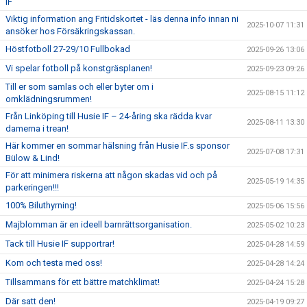
IF
Viktig information ang Fritidskortet - läs denna info innan ni
2025-10-07 11:31
ansöker hos Försäkringskassan.
Höstfotboll 27-29/10 Fullbokad
2025-09-26 13:06
Vi spelar fotboll på konstgräsplanen!
2025-09-23 09:26
Till er som samlas och eller byter om i
2025-08-15 11:12
omklädningsrummen!
Från Linköping till Husie IF – 24-åring ska rädda kvar
2025-08-11 13:30
damerna i trean!
Här kommer en sommar hälsning från Husie IF.s sponsor
2025-07-08 17:31
Bülow & Lind!
För att minimera riskerna att någon skadas vid och på
2025-05-19 14:35
parkeringen!!!
100% Biluthyrning!
2025-05-06 15:56
Majblomman är en ideell barnrättsorganisation.
2025-05-02 10:23
Tack till Husie IF supportrar!
2025-04-28 14:59
Kom och testa med oss!
2025-04-28 14:24
Tillsammans för ett bättre matchklimat!
2025-04-24 15:28
Där satt den!
2025-04-19 09:27