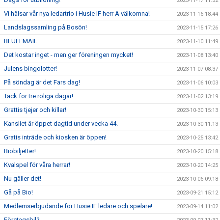
2023-11-17 11:52
Vi hälsar vår nya ledartrio i Husie IF herr A välkomna!
2023-11-16 18:44
Landslagssamling på Bosön!
2023-11-15 17:26
BLUFFMAIL
2023-11-10 11:49
Det kostar inget - men ger föreningen mycket!
2023-11-08 13:40
Julens bingolotter!
2023-11-07 08:37
På söndag är det Fars dag!
2023-11-06 10:03
Tack för tre roliga dagar!
2023-11-02 13:19
Grattis tjejer och killar!
2023-10-30 15:13
Kansliet är öppet dagtid under vecka 44.
2023-10-30 11:13
Gratis inträde och kiosken är öppen!
2023-10-25 13:42
Biobiljetter!
2023-10-20 15:18
Kvalspel för våra herrar!
2023-10-20 14:25
Nu gäller det!
2023-10-06 09:18
Gå på Bio!
2023-09-21 15:12
Medlemserbjudande för Husie IF ledare och spelare!
2023-09-14 11:02
Företagsbil?