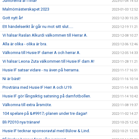
Juniorerna är i final!
2023-01-04 14:53
Malmömästerskapet 2023
2023-01-03 12:52
Gott nytt år!
2022-12-30 15:25
Ett händelserikt år går nu mot sitt slut.....
2022-12-19 11:21
Vi hälsar Raslan Alkurdi välkommen till Herrar A.
2022-12-08 10:27
Alla är olika - olika är bra.
2022-12-06 12:46
Välkomna till Husie IF damer A och herrar A.
2022-12-05 14:33
Vi hälsar Leona Zuta välkommen till Husie IF dam A!
2022-11-28 11:21
Husie IF satsar vidare - nu även på herrarna.
2022-11-17 16:51
Ni är bäst!
2022-11-16 10:14
Provträna med Husie IF Herr A och U19.
2022-11-14 16:05
Husie IF gör långsiktig satsning på damfotbollen.
2022-11-14 10:42
Välkomna till extra årsmöte.
2022-11-08 19:37
104 spelare på &#9917;-planen under tre dagar!
2022-11-02 14:27
Bli P2010 nya tränare!
2022-10-25 12:42
Husie IF tecknar sponsoravtal med Bülow & Lind.
2022-10-21 12:05