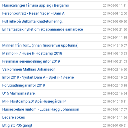
Husietalanger får visa upp sig i Bergamo
2019-06-06 11:11
Personporträtt • Rezen Yzden - Dam A
2019-06-01 12:00
Full rulle på Bulltofta Knatteturnering.
2019-03-08 09:20
En fantastisk nyhet om ett spännande samarbete
2019-03-06 21:30
2019-02-04 11:18
Minnen från förr... (innan frisörer var uppfunna)
2019-01-18 10:07
Malmö FF / Husie IF Höstcamp 2018
2018-11-08 13:33
Preliminär serieindelning inför 2019
2018-11-05 21:03
Välkommen Mathias Johansson
2018-10-29 16:30
Inför 2019 - Nystart Dam A • Spel i F17-serie
2018-10-26 19:02
Förutsättningar inför 2019
2018-10-26 13:18
U15 Malmömästare!
2018-10-23 16:34
MFF Höstcamp 2018 på Husiegårds IP!
2018-09-10 15:11
Husiespelare runtom • Lucas Hägg Johansson
2018-09-05 17:07
Ledare sökes
2018-08-15 11:36
Ett glatt P06 gäng!
2018-08-07 09:21