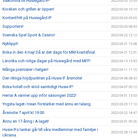
Välkomna till Husiegård IP!
2022-05-03 10:59
Kiosken och grillen är öppen!
2022-05-03 10:14
Kontantfritt på Husiegård IP
2022-05-03 09:03
Supporters!
2022-05-03 08:43
Svenska Spel Sport & Casino!
2022-04-22 12:12
Nyklippt!
2022-04-21 15:08
Boka in den 4 maj! Då är det dags för MM kvartsfinal.
2022-04-21 12:31
Lärorika och roliga dagar på Husiegård med MFF!
2022-04-13 13:43
Många premiärer i helgen!
2022-04-11 11:15
Den riktiga höjdpunkten på Husie IF årsmöte!
2022-04-08 08:43
Boka hotell och stöd samtidigt Husie IF!
2022-04-07 09:12
Herrar A värmer upp inför säsongen 2022!
2022-04-01 13:03
Yngsta laget i trean förstärker med ännu en talang
2022-03-29 17:10
Årsmöte 7 april kl.19.00
2022-03-22 18:47
Ännu en 17-åring i A-laget!
2022-03-01 09:26
Husie IFs tankar går till våra medlemmar med familjer i
2022-02-28 12:44
Ukraina.