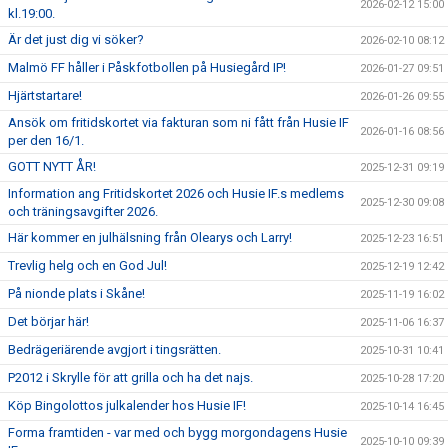
2026-02-12 15:00
kl.19:00.
Är det just dig vi söker?
2026-02-10 08:12
Malmö FF håller i Påskfotbollen på Husiegård IP!
2026-01-27 09:51
Hjärtstartare!
2026-01-26 09:55
Ansök om fritidskortet via fakturan som ni fått från Husie IF
2026-01-16 08:56
per den 16/1.
GOTT NYTT ÅR!
2025-12-31 09:19
Information ang Fritidskortet 2026 och Husie IF.s medlems
2025-12-30 09:08
och träningsavgifter 2026.
Här kommer en julhälsning från Olearys och Larry!
2025-12-23 16:51
Trevlig helg och en God Jul!
2025-12-19 12:42
På nionde plats i Skåne!
2025-11-19 16:02
Det börjar här!
2025-11-06 16:37
Bedrägeriärende avgjort i tingsrätten.
2025-10-31 10:41
P2012 i Skrylle för att grilla och ha det najs.
2025-10-28 17:20
Köp Bingolottos julkalender hos Husie IF!
2025-10-14 16:45
Forma framtiden - var med och bygg morgondagens Husie
2025-10-10 09:39