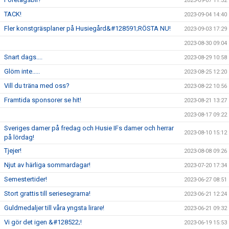
2023-09-07 11:32
TACK!
2023-09-04 14:40
Fler konstgräsplaner på Husiegård&#128591;RÖSTA NU!
2023-09-03 17:29
2023-08-30 09:04
Snart dags....
2023-08-29 10:58
Glöm inte.....
2023-08-25 12:20
Vill du träna med oss?
2023-08-22 10:56
Framtida sponsorer se hit!
2023-08-21 13:27
2023-08-17 09:22
Sveriges damer på fredag och Husie IFs damer och herrar
2023-08-10 15:12
på lördag!
Tjejer!
2023-08-08 09:26
Njut av härliga sommardagar!
2023-07-20 17:34
Semestertider!
2023-06-27 08:51
Stort grattis till seriesegrarna!
2023-06-21 12:24
Guldmedaljer till våra yngsta lirare!
2023-06-21 09:32
Vi gör det igen &#128522;!
2023-06-19 15:53