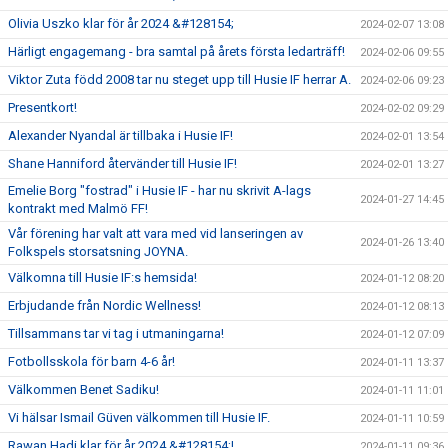
Olivia Uszko klar för år 2024 &#128154;
2024-02-07 13:08
Härligt engagemang - bra samtal på årets första ledarträff!
2024-02-06 09:55
Viktor Zuta född 2008 tar nu steget upp till Husie IF herrar A.
2024-02-06 09:23
Presentkort!
2024-02-02 09:29
Alexander Nyandal är tillbaka i Husie IF!
2024-02-01 13:54
Shane Hanniford återvänder till Husie IF!
2024-02-01 13:27
Emelie Borg "fostrad" i Husie IF - har nu skrivit A-lags
2024-01-27 14:45
kontrakt med Malmö FF!
Vår förening har valt att vara med vid lanseringen av
2024-01-26 13:40
Folkspels storsatsning JOYNA.
Välkomna till Husie IF:s hemsida!
2024-01-12 08:20
Erbjudande från Nordic Wellness!
2024-01-12 08:13
Tillsammans tar vi tag i utmaningarna!
2024-01-12 07:09
Fotbollsskola för barn 4-6 år!
2024-01-11 13:37
Välkommen Benet Sadiku!
2024-01-11 11:01
Vi hälsar Ismail Güven välkommen till Husie IF.
2024-01-11 10:59
Rawan Hadi klar för år 2024 &#128154;!
2024-01-11 09:36