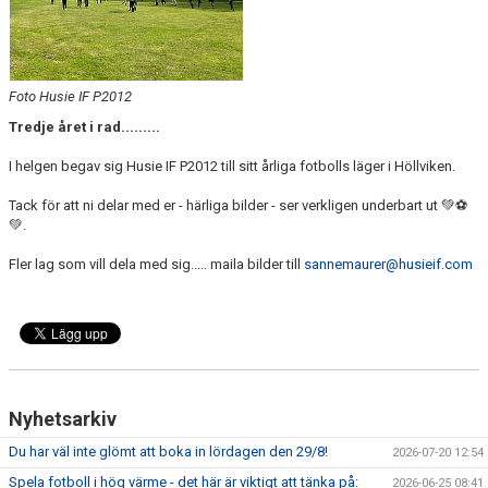
Foto Husie IF P2012
Tredje året i rad.........
I helgen begav sig Husie IF P2012 till sitt årliga fotbolls läger i Höllviken.
Tack för att ni delar med er - härliga bilder - ser verkligen underbart ut 💚⚽
💚.
Fler lag som vill dela med sig..... maila bilder till
sannemaurer@husieif.com
Nyhetsarkiv
Du har väl inte glömt att boka in lördagen den 29/8!
2026-07-20 12:54
Spela fotboll i hög värme - det här är viktigt att tänka på:
2026-06-25 08:41