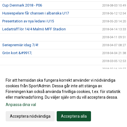
Cup Denmark 2018 - P06
2018-08-03 10:49
Husiespelare får chansen i albanska U17
2018-06-12 12:54
Presentation av nya ledare i U15
2018-05-20 14:20
Ledarträff lör 14/4 Malmö MFF Stadion
2018-04-14 13:33
2018-04-11 09:51
Seriepremiär idag 7/4!
2018-04-07 08:27
Grön kort &#9917;
2018-04-04 21:38
2018-03-05 12:53
2018-02-16 10:27
2018-02-05 11:32
För att hemsidan ska fungera korrekt använder vi nödvändiga
U15 vinner Skånecupen!
2018-01-05 12:01
cookies från SportAdmin. Dessa går inte att stänga av.
Föreningen kan också använda frivilliga cookies, t.ex. för statistik
Husie IF på Facebook
2017-09-13 16:36
eller marknadsföring. Du väljer själv om du vill acceptera dessa.
2017-08-21 09:37
Anpassa dina val
2016-03-20 04:04
Acceptera nödvändiga
Acceptera alla