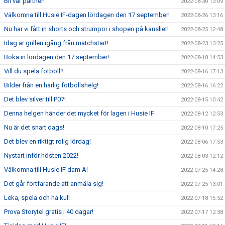
Bli vår partner!
2022-08-30 13:09
Välkomna till Husie IF-dagen lördagen den 17 september!
2022-08-26 13:16
Nu har vi fått in shorts och strumpor i shopen på kansliet!
2022-08-25 12:48
Idag är grillen igång från matchstart!
2022-08-23 13:25
Boka in lördagen den 17 september!
2022-08-18 14:53
Vill du spela fotboll?
2022-08-16 17:13
Bilder från en härlig fotbollshelg!
2022-08-16 16:22
Det blev silver till P07!
2022-08-15 10:42
Denna helgen händer det mycket för lagen i Husie IF
2022-08-12 12:53
Nu är det snart dags!
2022-08-10 17:25
Det blev en riktigt rolig lördag!
2022-08-06 17:53
Nystart inför hösten 2022!
2022-08-03 12:12
Välkomna till Husie IF dam A!
2022-07-25 14:28
Det går fortfarande att anmäla sig!
2022-07-25 13:01
Leka, spela och ha kul!
2022-07-18 15:52
Prova Storytel gratis i 40 dagar!
2022-07-17 12:38