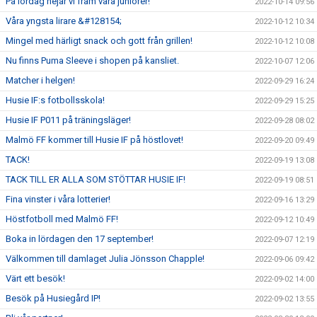
På lördag hejar vi fram våra juniorer!
2022-10-14 09:56
Våra yngsta lirare &#128154;
2022-10-12 10:34
Mingel med härligt snack och gott från grillen!
2022-10-12 10:08
Nu finns Puma Sleeve i shopen på kansliet.
2022-10-07 12:06
Matcher i helgen!
2022-09-29 16:24
Husie IF:s fotbollsskola!
2022-09-29 15:25
Husie IF P011 på träningsläger!
2022-09-28 08:02
Malmö FF kommer till Husie IF på höstlovet!
2022-09-20 09:49
TACK!
2022-09-19 13:08
TACK TILL ER ALLA SOM STÖTTAR HUSIE IF!
2022-09-19 08:51
Fina vinster i våra lotterier!
2022-09-16 13:29
Höstfotboll med Malmö FF!
2022-09-12 10:49
Boka in lördagen den 17 september!
2022-09-07 12:19
Välkommen till damlaget Julia Jönsson Chapple!
2022-09-06 09:42
Värt ett besök!
2022-09-02 14:00
Besök på Husiegård IP!
2022-09-02 13:55