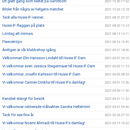
Ett glatt gäng som testat på Gåfotboll!
2021-10-30 17:52
Bilder från några av helgens matcher.
2021-10-26 12:18
Tack alla Husie IF-vänner..
2021-08-31 07:27
Husie IF-flaggan på plats
2021-08-20 15:14
Lördag att minnas..
2021-08-19 14:11
Fleecetröjor
2021-06-16 16:45
Äntligen är vår klubbshop igång
2021-05-21 18:06
Välkommen Elin Hansson Lindahl till Husie IF Dam
2021-05-07 20:10
Vi välkomnar även Jessica Stegermaier till Husie IF Dam
2021-05-05 11:13
Vi välkomnar Josefin Karlsson till Husie IF Dam
2021-05-05 08:53
Vi välkomnar Carmen Dinkha till Husie IFs damlag!
2021-04-07 15:36
2021-03-30 11:50
Kansliet stängt för besök
2021-03-21 11:22
Vi välkomnar rutinerade målvakten Sandra Hellström!
2021-03-01 09:46
Tack för sex fina år.
2021-02-26 07:10
Vi välkomnar Noemi Ahmadi till Husie IFs damlag!
2021-02-19 10:22