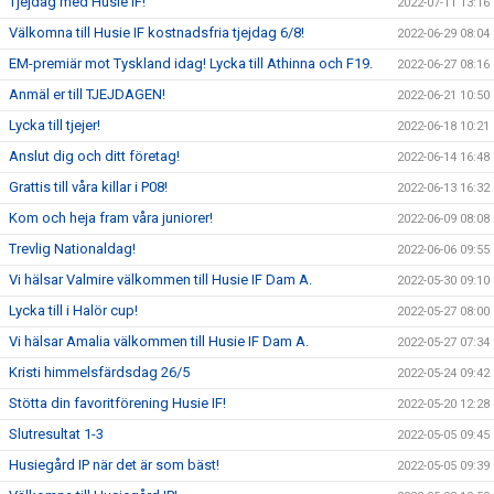
Tjejdag med Husie IF!
2022-07-11 13:16
Välkomna till Husie IF kostnadsfria tjejdag 6/8!
2022-06-29 08:04
EM-premiär mot Tyskland idag! Lycka till Athinna och F19.
2022-06-27 08:16
Anmäl er till TJEJDAGEN!
2022-06-21 10:50
Lycka till tjejer!
2022-06-18 10:21
Anslut dig och ditt företag!
2022-06-14 16:48
Grattis till våra killar i P08!
2022-06-13 16:32
Kom och heja fram våra juniorer!
2022-06-09 08:08
Trevlig Nationaldag!
2022-06-06 09:55
Vi hälsar Valmire välkommen till Husie IF Dam A.
2022-05-30 09:10
Lycka till i Halör cup!
2022-05-27 08:00
Vi hälsar Amalia välkommen till Husie IF Dam A.
2022-05-27 07:34
Kristi himmelsfärdsdag 26/5
2022-05-24 09:42
Stötta din favoritförening Husie IF!
2022-05-20 12:28
Slutresultat 1-3
2022-05-05 09:45
Husiegård IP när det är som bäst!
2022-05-05 09:39