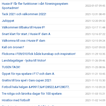
Husie IF får fler funktioner i vårt föreningssystem
2022-01-07 09:45
Sportadmin!
Tack 2021 och välkommen 2022!
2021-12-31 08:49
Julöppet
2021-12-20 09:32
Välkommen tillbaka till Husie IF!
2021-12-17 11:48
Snart klart för start / Husie IF dam A
2021-12-16 07:22
Välkomna till oss i Husie IF dam
2021-12-15 09:24
Kall om öronen?
2021-12-07 09:03
Flickorna i F09/010 fick både kunskap och inspiration!
2021-11-29 10:35
Landslagsläger - lycka till Victor!
2021-11-26 09:46
TUSEN TACK!
2021-11-25 08:06
Öppet för nya spelare i F17 och dam A.
2021-11-21 10:45
Grattis till bra spel i Gais cupen 2021
2021-11-15 15:30
Fotboll hela helgen &#9917;&#128522;&#128077;
2021-11-10 09:23
Tre roliga och lärorika dagar för 100 spelare.
2021-11-03 15:21
Höstlov med fotboll!
2021-11-02 14:09