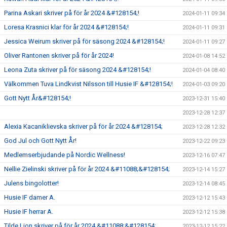
Parina Askari skriver på för år 2024 &#128154;!
2024-01-11 09:34
Loresa Krasnici klar för år 2024 &#128154;!
2024-01-11 09:31
Jessica Weirum skriver på för säsong 2024 &#128154;!
2024-01-11 09:27
Oliver Rantonen skriver på för år 2024!
2024-01-08 14:52
Leona Zuta skriver på för säsong 2024 &#128154;!
2024-01-04 08:40
Välkommen Tuva Lindkvist Nilsson till Husie IF &#128154;!
2024-01-03 09:20
Gott Nytt År&#128154;!
2023-12-31 15:40
2023-12-28 12:37
Alexia Kacaniklievska skriver på för år 2024 &#128154;
2023-12-28 12:32
God Jul och Gott Nytt År!
2023-12-22 09:23
Medlemserbjudande på Nordic Wellness!
2023-12-16 07:47
Nellie Zielinski skriver på för år 2024 &#11088;&#128154;
2023-12-14 15:27
Julens bingolotter!
2023-12-14 08:45
Husie IF damer A.
2023-12-12 15:43
Husie IF herrar A.
2023-12-12 15:38
Tilde Lion skriver på för år 2024 &#11088;&#128154;
2023-12-12 15:22