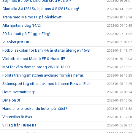
Sälj med Bülow & Lind och stöd Husie IF
2023-02-16 08:01
Glad alla &#128154; hjärtans &#128154; dag!
2023-02-14 13:32
Träna med Malmö FF på påsklovet!
2023-02-10 12:14
Alla hjärtans dag 14/2!
2023-02-09 10:45
20 % rabatt på Flügger Färg!
2023-02-07 11:52
Vi söker just DIG!
2023-02-01 09:07
Fotbollsskolan för barn 4-6 år startar åter igen 15/8!
2023-01-31 11:17
Vårfotboll med Malmö FF & Husie IF!
2023-01-30 10:03
MM för våra damer lördag 28/1 kl 13.00!
2023-01-27 15:51
Första träningsmatchen avklarad för våra herrar.
2023-01-26 13:25
Skånesport tog ett snack med tränaren Rizwan Elahi.
2023-01-25 10:29
Hotellövernattning!
2023-01-23 08:24
Division 3!
2023-01-13 10:06
Handlar eller bokar du hotell på nätet?
2023-01-12 11:32
Vintervilan är över....
2023-01-11 12:50
31 lag från Husie IF!
2023-01-05 09:37