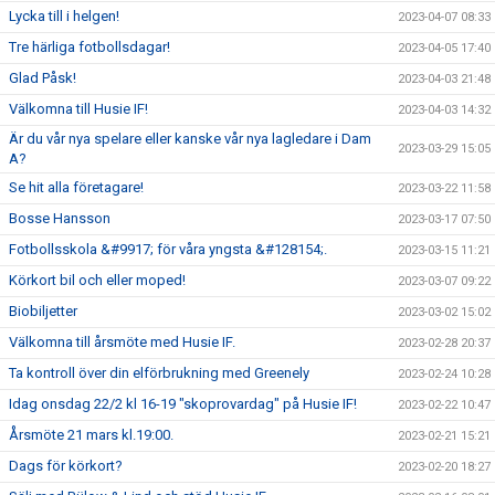
Lycka till i helgen!
2023-04-07 08:33
Tre härliga fotbollsdagar!
2023-04-05 17:40
Glad Påsk!
2023-04-03 21:48
Välkomna till Husie IF!
2023-04-03 14:32
Är du vår nya spelare eller kanske vår nya lagledare i Dam
2023-03-29 15:05
A?
Se hit alla företagare!
2023-03-22 11:58
Bosse Hansson
2023-03-17 07:50
Fotbollsskola &#9917; för våra yngsta &#128154;.
2023-03-15 11:21
Körkort bil och eller moped!
2023-03-07 09:22
Biobiljetter
2023-03-02 15:02
Välkomna till årsmöte med Husie IF.
2023-02-28 20:37
Ta kontroll över din elförbrukning med Greenely
2023-02-24 10:28
Idag onsdag 22/2 kl 16-19 "skoprovardag" på Husie IF!
2023-02-22 10:47
Årsmöte 21 mars kl.19:00.
2023-02-21 15:21
Dags för körkort?
2023-02-20 18:27