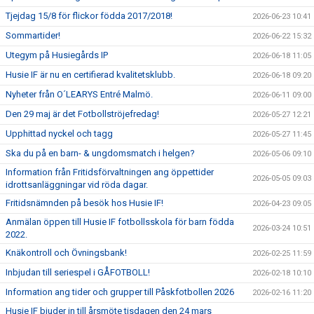
Tjejdag 15/8 för flickor födda 2017/2018!
2026-06-23 10:41
Sommartider!
2026-06-22 15:32
Utegym på Husiegårds IP
2026-06-18 11:05
Husie IF är nu en certifierad kvalitetsklubb.
2026-06-18 09:20
Nyheter från O´LEARYS Entré Malmö.
2026-06-11 09:00
Den 29 maj är det Fotbollströjefredag!
2026-05-27 12:21
Upphittad nyckel och tagg
2026-05-27 11:45
Ska du på en barn- & ungdomsmatch i helgen?
2026-05-06 09:10
Information från Fritidsförvaltningen ang öppettider
2026-05-05 09:03
idrottsanläggningar vid röda dagar.
Fritidsnämnden på besök hos Husie IF!
2026-04-23 09:05
Anmälan öppen till Husie IF fotbollsskola för barn födda
2026-03-24 10:51
2022.
Knäkontroll och Övningsbank!
2026-02-25 11:59
Inbjudan till seriespel i GÅFOTBOLL!
2026-02-18 10:10
Information ang tider och grupper till Påskfotbollen 2026
2026-02-16 11:20
Husie IF bjuder in till årsmöte tisdagen den 24 mars