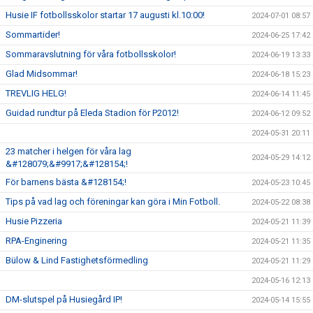
Husie IF fotbollsskolor startar 17 augusti kl.10:00!
2024-07-01 08:57
Sommartider!
2024-06-25 17:42
Sommaravslutning för våra fotbollsskolor!
2024-06-19 13:33
Glad Midsommar!
2024-06-18 15:23
TREVLIG HELG!
2024-06-14 11:45
Guidad rundtur på Eleda Stadion för P2012!
2024-06-12 09:52
2024-05-31 20:11
23 matcher i helgen för våra lag
2024-05-29 14:12
&#128079;&#9917;&#128154;!
För barnens bästa &#128154;!
2024-05-23 10:45
Tips på vad lag och föreningar kan göra i Min Fotboll.
2024-05-22 08:38
Husie Pizzeria
2024-05-21 11:39
RPA-Enginering
2024-05-21 11:35
Bülow & Lind Fastighetsförmedling
2024-05-21 11:29
2024-05-16 12:13
DM-slutspel på Husiegård IP!
2024-05-14 15:55