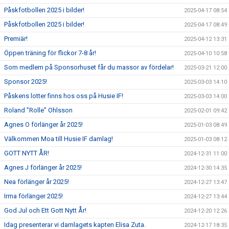
Påskfotbollen 2025 i bilder!
2025-04-17 08:54
Påskfotbollen 2025 i bilder!
2025-04-17 08:49
Premiär!
2025-04-12 13:31
Öppen träning för flickor 7-8 år!
2025-04-10 10:58
Som medlem på Sponsorhuset får du massor av fördelar!
2025-03-21 12:00
Sponsor 2025!
2025-03-03 14:10
Påskens lotter finns hos oss på Husie IF!
2025-03-03 14:00
Roland ”Rolle” Ohlsson
2025-02-01 09:42
Agnes O förlänger år 2025!
2025-01-03 08:49
Välkommen Moa till Husie IF damlag!
2025-01-03 08:12
GOTT NYTT ÅR!
2024-12-31 11:00
Agnes J förlänger år 2025!
2024-12-30 14:35
Nea förlänger år 2025!
2024-12-27 13:47
Irma förlänger 2025!
2024-12-27 13:44
God Jul och Ett Gott Nytt År!
2024-12-20 12:26
Idag presenterar vi damlagets kapten Elisa Zuta.
2024-12-17 18:35