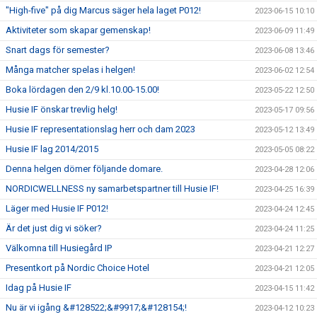
"High-five" på dig Marcus säger hela laget P012!
2023-06-15 10:10
Aktiviteter som skapar gemenskap!
2023-06-09 11:49
Snart dags för semester?
2023-06-08 13:46
Många matcher spelas i helgen!
2023-06-02 12:54
Boka lördagen den 2/9 kl.10.00-15.00!
2023-05-22 12:50
Husie IF önskar trevlig helg!
2023-05-17 09:56
Husie IF representationslag herr och dam 2023
2023-05-12 13:49
Husie IF lag 2014/2015
2023-05-05 08:22
Denna helgen dömer följande domare.
2023-04-28 12:06
NORDICWELLNESS ny samarbetspartner till Husie IF!
2023-04-25 16:39
Läger med Husie IF P012!
2023-04-24 12:45
Är det just dig vi söker?
2023-04-24 11:25
Välkomna till Husiegård IP
2023-04-21 12:27
Presentkort på Nordic Choice Hotel
2023-04-21 12:05
Idag på Husie IF
2023-04-15 11:42
Nu är vi igång &#128522;&#9917;&#128154;!
2023-04-12 10:23