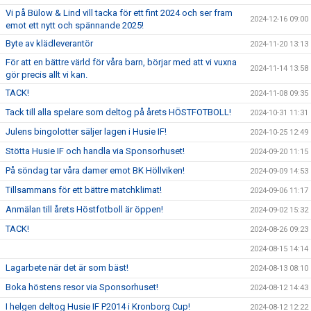
Vi på Bülow & Lind vill tacka för ett fint 2024 och ser fram
2024-12-16 09:00
emot ett nytt och spännande 2025!
Byte av klädleverantör
2024-11-20 13:13
För att en bättre värld för våra barn, börjar med att vi vuxna
2024-11-14 13:58
gör precis allt vi kan.
TACK!
2024-11-08 09:35
Tack till alla spelare som deltog på årets HÖSTFOTBOLL!
2024-10-31 11:31
Julens bingolotter säljer lagen i Husie IF!
2024-10-25 12:49
Stötta Husie IF och handla via Sponsorhuset!
2024-09-20 11:15
På söndag tar våra damer emot BK Höllviken!
2024-09-09 14:53
Tillsammans för ett bättre matchklimat!
2024-09-06 11:17
Anmälan till årets Höstfotboll är öppen!
2024-09-02 15:32
TACK!
2024-08-26 09:23
2024-08-15 14:14
Lagarbete när det är som bäst!
2024-08-13 08:10
Boka höstens resor via Sponsorhuset!
2024-08-12 14:43
I helgen deltog Husie IF P2014 i Kronborg Cup!
2024-08-12 12:22