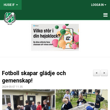
HUSIE IF
LOGGA IN
HEM
KONTAKT
LAG
MATCHER
KALENDER
Fotboll skapar glädje och
<
>
DOKUMENT
gemenskap!
2024-05-07 11:35
SHOPEN
MEDLEMSRABATTER
MEDLEMSAVGIFTER