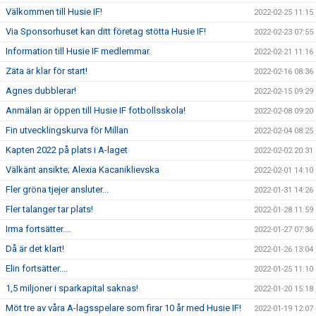
Välkommen till Husie IF!
2022-02-25 11:15
Via Sponsorhuset kan ditt företag stötta Husie IF!
2022-02-23 07:55
Information till Husie IF medlemmar.
2022-02-21 11:16
Zäta är klar för start!
2022-02-16 08:36
Agnes dubblerar!
2022-02-15 09:29
Anmälan är öppen till Husie IF fotbollsskola!
2022-02-08 09:20
Fin utvecklingskurva för Millan
2022-02-04 08:25
Kapten 2022 på plats i A-laget
2022-02-02 20:31
Välkänt ansikte; Alexia Kacaniklievska
2022-02-01 14:10
Fler gröna tjejer ansluter...
2022-01-31 14:26
Fler talanger tar plats!
2022-01-28 11:59
Irma fortsätter....
2022-01-27 07:36
Då är det klart!
2022-01-26 13:04
Elin fortsätter....
2022-01-25 11:10
1,5 miljoner i sparkapital saknas!
2022-01-20 15:18
Möt tre av våra A-lagsspelare som firar 10 år med Husie IF!
2022-01-19 12:07