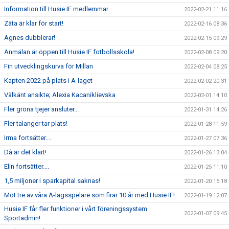
Information till Husie IF medlemmar.
2022-02-21 11:16
Zäta är klar för start!
2022-02-16 08:36
Agnes dubblerar!
2022-02-15 09:29
Anmälan är öppen till Husie IF fotbollsskola!
2022-02-08 09:20
Fin utvecklingskurva för Millan
2022-02-04 08:25
Kapten 2022 på plats i A-laget
2022-02-02 20:31
Välkänt ansikte; Alexia Kacaniklievska
2022-02-01 14:10
Fler gröna tjejer ansluter...
2022-01-31 14:26
Fler talanger tar plats!
2022-01-28 11:59
Irma fortsätter....
2022-01-27 07:36
Då är det klart!
2022-01-26 13:04
Elin fortsätter....
2022-01-25 11:10
1,5 miljoner i sparkapital saknas!
2022-01-20 15:18
Möt tre av våra A-lagsspelare som firar 10 år med Husie IF!
2022-01-19 12:07
Husie IF får fler funktioner i vårt föreningssystem
2022-01-07 09:45
Sportadmin!