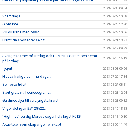
Fler konstgräsplaner på Husiegård&#128591;RÖSTA NU!
2023-09-03 17:29
2023-08-30 09:04
Snart dags....
2023-08-29 10:58
Glöm inte.....
2023-08-25 12:20
Vill du träna med oss?
2023-08-22 10:56
Framtida sponsorer se hit!
2023-08-21 13:27
2023-08-17 09:22
Sveriges damer på fredag och Husie IFs damer och herrar
2023-08-10 15:12
på lördag!
Tjejer!
2023-08-08 09:26
Njut av härliga sommardagar!
2023-07-20 17:34
Semestertider!
2023-06-27 08:51
Stort grattis till seriesegrarna!
2023-06-21 12:24
Guldmedaljer till våra yngsta lirare!
2023-06-21 09:32
Vi gör det igen &#128522;!
2023-06-19 15:53
"High-five" på dig Marcus säger hela laget P012!
2023-06-15 10:10
Aktiviteter som skapar gemenskap!
2023-06-09 11:49