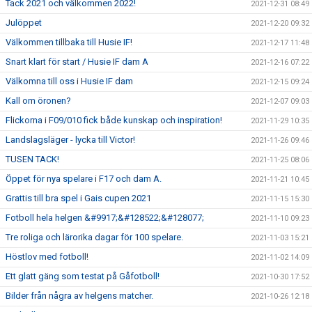
Tack 2021 och välkommen 2022!
2021-12-31 08:49
Julöppet
2021-12-20 09:32
Välkommen tillbaka till Husie IF!
2021-12-17 11:48
Snart klart för start / Husie IF dam A
2021-12-16 07:22
Välkomna till oss i Husie IF dam
2021-12-15 09:24
Kall om öronen?
2021-12-07 09:03
Flickorna i F09/010 fick både kunskap och inspiration!
2021-11-29 10:35
Landslagsläger - lycka till Victor!
2021-11-26 09:46
TUSEN TACK!
2021-11-25 08:06
Öppet för nya spelare i F17 och dam A.
2021-11-21 10:45
Grattis till bra spel i Gais cupen 2021
2021-11-15 15:30
Fotboll hela helgen &#9917;&#128522;&#128077;
2021-11-10 09:23
Tre roliga och lärorika dagar för 100 spelare.
2021-11-03 15:21
Höstlov med fotboll!
2021-11-02 14:09
Ett glatt gäng som testat på Gåfotboll!
2021-10-30 17:52
Bilder från några av helgens matcher.
2021-10-26 12:18