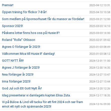
Premiär!
2025-04-12 13:31
Öppen träning för flickor 7-8 år!
2025-04-10 10:58
Som medlem på Sponsorhuset får du massor av fördelar!
2025-03-21 12:00
Sponsor 2025!
2025-03-03 14:10
Påskens lotter finns hos oss på Husie IF!
2025-03-03 14:00
Roland ”Rolle” Ohlsson
2025-02-01 09:42
Agnes O förlänger år 2025!
2025-01-03 08:49
Välkommen Moa till Husie IF damlag!
2025-01-03 08:12
GOTT NYTT ÅR!
2024-12-31 11:00
Agnes J förlänger år 2025!
2024-12-30 14:35
Nea förlänger år 2025!
2024-12-27 13:47
Irma förlänger 2025!
2024-12-27 13:44
God Jul och Ett Gott Nytt År!
2024-12-20 12:26
Idag presenterar vi damlagets kapten Elisa Zuta.
2024-12-17 18:35
Vi på Bülow & Lind vill tacka för ett fint 2024 och ser fram
2024-12-16 09:00
emot ett nytt och spännande 2025!