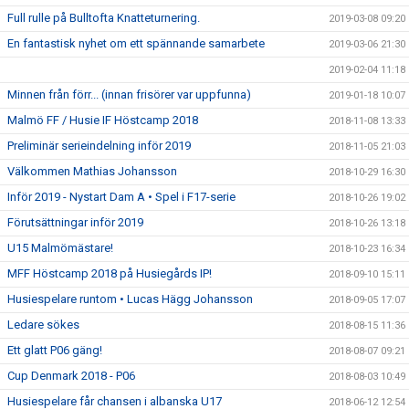
Full rulle på Bulltofta Knatteturnering.
2019-03-08 09:20
En fantastisk nyhet om ett spännande samarbete
2019-03-06 21:30
2019-02-04 11:18
Minnen från förr... (innan frisörer var uppfunna)
2019-01-18 10:07
Malmö FF / Husie IF Höstcamp 2018
2018-11-08 13:33
Preliminär serieindelning inför 2019
2018-11-05 21:03
Välkommen Mathias Johansson
2018-10-29 16:30
Inför 2019 - Nystart Dam A • Spel i F17-serie
2018-10-26 19:02
Förutsättningar inför 2019
2018-10-26 13:18
U15 Malmömästare!
2018-10-23 16:34
MFF Höstcamp 2018 på Husiegårds IP!
2018-09-10 15:11
Husiespelare runtom • Lucas Hägg Johansson
2018-09-05 17:07
Ledare sökes
2018-08-15 11:36
Ett glatt P06 gäng!
2018-08-07 09:21
Cup Denmark 2018 - P06
2018-08-03 10:49
Husiespelare får chansen i albanska U17
2018-06-12 12:54