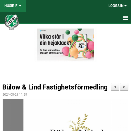
HUSIE IF
LOGGA IN
HEM
KONTAKT
LAG
MATCHER
KALENDER
Bülow & Lind Fastighetsförmedling
<
>
DOKUMENT
2024-05-21 11:29
SHOPEN
MEDLEMSRABATTER
MEDLEMSAVGIFTER