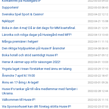
Kontantfritt på Husiegård IP
2022-05-03 09:03
Supporters!
2022-05-03 08:43
Svenska Spel Sport & Casino!
2022-04-22 12:12
Nyklippt!
2022-04-21 15:08
Boka in den 4 maj! Då är det dags för MM kvartsfinal.
2022-04-21 12:31
Lärorika och roliga dagar på Husiegård med MFF!
2022-04-13 13:43
Många premiärer i helgen!
2022-04-11 11:15
Den riktiga höjdpunkten på Husie IF årsmöte!
2022-04-08 08:43
Boka hotell och stöd samtidigt Husie IF!
2022-04-07 09:12
Herrar A värmer upp inför säsongen 2022!
2022-04-01 13:03
Yngsta laget i trean förstärker med ännu en talang
2022-03-29 17:10
Årsmöte 7 april kl.19.00
2022-03-22 18:47
Ännu en 17-åring i A-laget!
2022-03-01 09:26
Husie IFs tankar går till våra medlemmar med familjer i
2022-02-28 12:44
Ukraina.
Välkommen till Husie IF!
2022-02-25 11:15
Via Sponsorhuset kan ditt företag stötta Husie IF!
2022-02-23 07:55