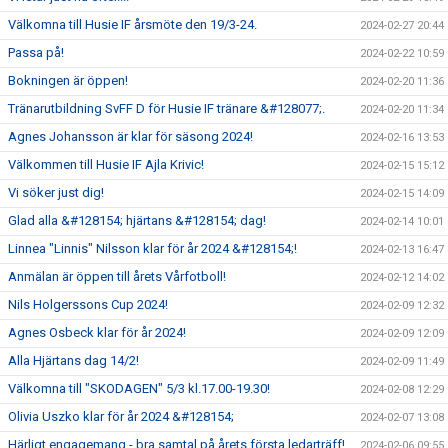
Välkomna till Husie IF årsmöte den 19/3-24.
2024-02-27 20:44
Passa på!
2024-02-22 10:59
Bokningen är öppen!
2024-02-20 11:36
Tränarutbildning SvFF D för Husie IF tränare &#128077;.
2024-02-20 11:34
Agnes Johansson är klar för säsong 2024!
2024-02-16 13:53
Välkommen till Husie IF Ajla Krivic!
2024-02-15 15:12
Vi söker just dig!
2024-02-15 14:09
Glad alla &#128154; hjärtans &#128154; dag!
2024-02-14 10:01
Linnea "Linnis" Nilsson klar för år 2024 &#128154;!
2024-02-13 16:47
Anmälan är öppen till årets Vårfotboll!
2024-02-12 14:02
Nils Holgerssons Cup 2024!
2024-02-09 12:32
Agnes Osbeck klar för år 2024!
2024-02-09 12:09
Alla Hjärtans dag 14/2!
2024-02-09 11:49
Välkomna till "SKODAGEN" 5/3 kl.17.00-19.30!
2024-02-08 12:29
Olivia Uszko klar för år 2024 &#128154;
2024-02-07 13:08
Härligt engagemang - bra samtal på årets första ledarträff!
2024-02-06 09:55