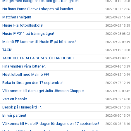
Mingel med härligt snack och gott från grillen!
2022-10-12 10:08
Nu finns Puma Sleeve i shopen på kansliet.
2022-10-07 12:06
Matcher i helgen!
2022-09-29 16:24
Husie IF:s fotbollsskola!
2022-09-29 15:25
Husie IF P011 på träningsläger!
2022-09-28 08:02
Malmö FF kommer till Husie IF på höstlovet!
2022-09-20 09:49
TACK!
2022-09-19 13:08
TACK TILL ER ALLA SOM STÖTTAR HUSIE IF!
2022-09-19 08:51
Fina vinster i våra lotterier!
2022-09-16 13:29
Höstfotboll med Malmö FF!
2022-09-12 10:49
Boka in lördagen den 17 september!
2022-09-07 12:19
Välkommen till damlaget Julia Jönsson Chapple!
2022-09-06 09:42
Värt ett besök!
2022-09-02 14:00
Besök på Husiegård IP!
2022-09-02 13:55
Bli vår partner!
2022-08-30 13:09
Välkomna till Husie IF-dagen lördagen den 17 september!
2022-08-26 13:16