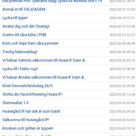
EM-premiär mot Tyskland idag! Lycka till Athinna och F19.
2022-06-27 08:16
Anmäl er till TJEJDAGEN!
2022-06-21 10:50
Lycka till tjejer!
2022-06-18 10:21
Anslut dig och ditt företag!
2022-06-14 16:48
Grattis till våra killar i P08!
2022-06-13 16:32
Kom och heja fram våra juniorer!
2022-06-09 08:08
Trevlig Nationaldag!
2022-06-06 09:55
Vi hälsar Valmire välkommen till Husie IF Dam A.
2022-05-30 09:10
Lycka till i Halör cup!
2022-05-27 08:00
Vi hälsar Amalia välkommen till Husie IF Dam A.
2022-05-27 07:34
Kristi himmelsfärdsdag 26/5
2022-05-24 09:42
Stötta din favoritförening Husie IF!
2022-05-20 12:28
Slutresultat 1-3
2022-05-05 09:45
Husiegård IP när det är som bäst!
2022-05-05 09:39
Välkomna till Husiegård IP!
2022-05-03 10:59
Kiosken och grillen är öppen!
2022-05-03 10:14