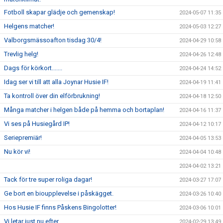
Fotboll skapar glädje och gemenskap!
2024-05-07 11:35
Helgens matcher!
2024-05-03 12:27
Valborgsmässoafton tisdag 30/4!
2024-04-29 10:58
Trevlig helg!
2024-04-26 12:48
Dags för körkort.......
2024-04-24 14:52
Idag ser vi till att alla Joynar Husie IF!
2024-04-19 11:41
Ta kontroll över din elförbrukning!
2024-04-18 12:50
Många matcher i helgen både på hemma och bortaplan!
2024-04-16 11:37
Vi ses på Husiegård IP!
2024-04-12 10:17
Seriepremiär!
2024-04-05 13:53
Nu kör vi!
2024-04-04 10:48
2024-04-02 13:21
Tack för tre super roliga dagar!
2024-03-27 17:07
Ge bort en bioupplevelse i påskägget.
2024-03-26 10:40
Hos Husie IF finns Påskens Bingolotter!
2024-03-06 10:01
Vi letar just nu efter....
2024-02-29 13:49