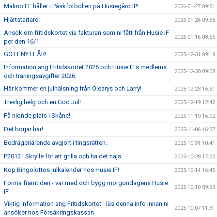
Malmö FF håller i Påskfotbollen på Husiegård IP!
2026-01-27 09:51
Hjärtstartare!
2026-01-26 09:55
Ansök om fritidskortet via fakturan som ni fått från Husie IF
2026-01-16 08:56
per den 16/1.
GOTT NYTT ÅR!
2025-12-31 09:19
Information ang Fritidskortet 2026 och Husie IF.s medlems
2025-12-30 09:08
och träningsavgifter 2026.
Här kommer en julhälsning från Olearys och Larry!
2025-12-23 16:51
Trevlig helg och en God Jul!
2025-12-19 12:42
På nionde plats i Skåne!
2025-11-19 16:02
Det börjar här!
2025-11-06 16:37
Bedrägeriärende avgjort i tingsrätten.
2025-10-31 10:41
P2012 i Skrylle för att grilla och ha det najs.
2025-10-28 17:20
Köp Bingolottos julkalender hos Husie IF!
2025-10-14 16:45
Forma framtiden - var med och bygg morgondagens Husie
2025-10-10 09:39
IF
Viktig information ang Fritidskortet - läs denna info innan ni
2025-10-07 11:31
ansöker hos Försäkringskassan.