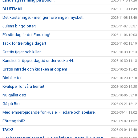
Landslagssamling på Bosön!
2023-11-15 17:26
BLUFFMAIL
2023-11-10 11:49
Det kostar inget - men ger föreningen mycket!
2023-11-08 13:40
Julens bingolotter!
2023-11-07 08:37
På söndag är det Fars dag!
2023-11-06 10:03
Tack för tre roliga dagar!
2023-11-02 13:19
Grattis tjejer och killar!
2023-10-30 15:13
Kansliet är öppet dagtid under vecka 44.
2023-10-30 11:13
Gratis inträde och kiosken är öppen!
2023-10-25 13:42
Biobiljetter!
2023-10-20 15:18
Kvalspel för våra herrar!
2023-10-20 14:25
Nu gäller det!
2023-10-06 09:18
Gå på Bio!
2023-09-21 15:12
Medlemserbjudande för Husie IF ledare och spelare!
2023-09-14 11:02
Företagsbil?
2023-09-07 11:32
TACK!
2023-09-04 14:40