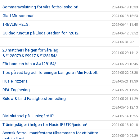
Sommaravslutning för våra fotbollsskolor!
2024-06-19 13:33
Glad Midsommar!
2024-06-18 15:23
TREVLIG HELG!
2024-06-14 11:45
Guidad rundtur på Eleda Stadion för P2012!
2024-06-12 09:52
2024-05-31 20:11
23 matcher i helgen för våra lag
2024-05-29 14:12
&#128079;&#9917;&#128154;!
För barnens bästa &#128154;!
2024-05-23 10:45
Tips på vad lag och föreningar kan göra i Min Fotboll.
2024-05-22 08:38
Husie Pizzeria
2024-05-21 11:39
RPA-Enginering
2024-05-21 11:35
Bülow & Lind Fastighetsförmedling
2024-05-21 11:29
2024-05-16 12:13
DM-slutspel på Husiegård IP!
2024-05-14 15:55
Träningsläger i helgen för Husie IF U19/juniorer!
2024-05-13 10:18
Svensk fotboll manifesterar tillsammans för ett bättre
2024-05-10 09:39
matchklimat.