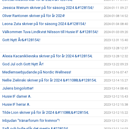
Jessica Weirum skriver på för säsong 2024 &#128154;!
2024-01-11 09:27
Oliver Rantonen skriver på för år 2024!
2024-01-08 14:52
Leona Zuta skriver på för säsong 2024 &#128154;!
2024-01-04 08:40
Välkommen Tuva Lindkvist Nilsson till Husie IF &#128154;!
2024-01-03 09:20
Gott Nytt År&#128154;!
2023-12-31 15:40
2023-12-28 12:37
Alexia Kacaniklievska skriver på för år 2024 &#128154;
2023-12-28 12:32
God Jul och Gott Nytt År!
2023-12-22 09:23
Medlemserbjudande på Nordic Wellness!
2023-12-16 07:47
Nellie Zielinski skriver på för år 2024 &#11088;&#128154;
2023-12-14 15:27
Julens bingolotter!
2023-12-14 08:45
Husie IF damer A.
2023-12-12 15:43
Husie IF herrar A.
2023-12-12 15:38
Tilde Lion skriver på för år 2024 &#11088;&#128154;
2023-12-12 15:22
Inbjudan "tränarforum för kvinnor"!
2023-12-12 12:21
Saft och bulle slår det mesta &#128154;
2023-12-11 14:03