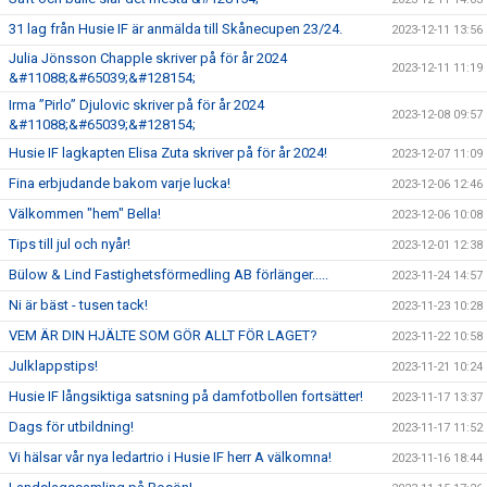
31 lag från Husie IF är anmälda till Skånecupen 23/24.
2023-12-11 13:56
Julia Jönsson Chapple skriver på för år 2024
2023-12-11 11:19
&#11088;&#65039;&#128154;
Irma ”Pirlo” Djulovic skriver på för år 2024
2023-12-08 09:57
&#11088;&#65039;&#128154;
Husie IF lagkapten Elisa Zuta skriver på för år 2024!
2023-12-07 11:09
Fina erbjudande bakom varje lucka!
2023-12-06 12:46
Välkommen "hem" Bella!
2023-12-06 10:08
Tips till jul och nyår!
2023-12-01 12:38
Bülow & Lind Fastighetsförmedling AB förlänger.....
2023-11-24 14:57
Ni är bäst - tusen tack!
2023-11-23 10:28
VEM ÄR DIN HJÄLTE SOM GÖR ALLT FÖR LAGET?
2023-11-22 10:58
Julklappstips!
2023-11-21 10:24
Husie IF långsiktiga satsning på damfotbollen fortsätter!
2023-11-17 13:37
Dags för utbildning!
2023-11-17 11:52
Vi hälsar vår nya ledartrio i Husie IF herr A välkomna!
2023-11-16 18:44