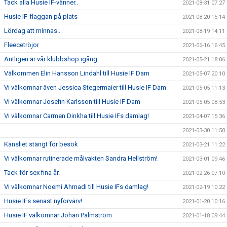
Tack alla Husie IF-vänner..
2021-08-31 07:27
Husie IF-flaggan på plats
2021-08-20 15:14
Lördag att minnas..
2021-08-19 14:11
Fleecetröjor
2021-06-16 16:45
Äntligen är vår klubbshop igång
2021-05-21 18:06
Välkommen Elin Hansson Lindahl till Husie IF Dam
2021-05-07 20:10
Vi välkomnar även Jessica Stegermaier till Husie IF Dam
2021-05-05 11:13
Vi välkomnar Josefin Karlsson till Husie IF Dam
2021-05-05 08:53
Vi välkomnar Carmen Dinkha till Husie IFs damlag!
2021-04-07 15:36
2021-03-30 11:50
Kansliet stängt för besök
2021-03-21 11:22
Vi välkomnar rutinerade målvakten Sandra Hellström!
2021-03-01 09:46
Tack för sex fina år.
2021-02-26 07:10
Vi välkomnar Noemi Ahmadi till Husie IFs damlag!
2021-02-19 10:22
Husie IFs senast nyförvärv!
2021-01-20 10:16
Husie IF välkomnar Johan Palmström
2021-01-18 09:44