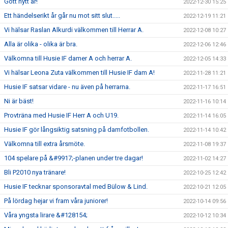
Gott nytt år!
2022-12-30 15:25
Ett händelserikt år går nu mot sitt slut.....
2022-12-19 11:21
Vi hälsar Raslan Alkurdi välkommen till Herrar A.
2022-12-08 10:27
Alla är olika - olika är bra.
2022-12-06 12:46
Välkomna till Husie IF damer A och herrar A.
2022-12-05 14:33
Vi hälsar Leona Zuta välkommen till Husie IF dam A!
2022-11-28 11:21
Husie IF satsar vidare - nu även på herrarna.
2022-11-17 16:51
Ni är bäst!
2022-11-16 10:14
Provträna med Husie IF Herr A och U19.
2022-11-14 16:05
Husie IF gör långsiktig satsning på damfotbollen.
2022-11-14 10:42
Välkomna till extra årsmöte.
2022-11-08 19:37
104 spelare på &#9917;-planen under tre dagar!
2022-11-02 14:27
Bli P2010 nya tränare!
2022-10-25 12:42
Husie IF tecknar sponsoravtal med Bülow & Lind.
2022-10-21 12:05
På lördag hejar vi fram våra juniorer!
2022-10-14 09:56
Våra yngsta lirare &#128154;
2022-10-12 10:34