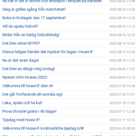
Nu har vi fått in shorts och strumpor i shopen på kansliet!
2022-08-25 12:48
Idag är grillen igång från matchstart!
2022-08-23 13:25
Boka in lördagen den 17 september!
2022-08-18 14:53
Vill du spela fotboll?
2022-08-16 17:13
Bilder från en härlig fotbollshelg!
2022-08-16 16:22
Det blev silver till P07!
2022-08-15 10:42
Denna helgen händer det mycket för lagen i Husie IF
2022-08-12 12:53
Nu är det snart dags!
2022-08-10 17:25
Det blev en riktigt rolig lördag!
2022-08-06 17:53
Nystart inför hösten 2022!
2022-08-03 12:12
Välkomna till Husie IF dam A!
2022-07-25 14:28
Det går fortfarande att anmäla sig!
2022-07-25 13:01
Leka, spela och ha kul!
2022-07-18 15:52
Prova Storytel gratis i 40 dagar!
2022-07-17 12:38
Tjejdag med Husie IF!
2022-07-11 13:16
Välkomna till Husie IF kostnadsfria tjejdag 6/8!
2022-06-29 08:04