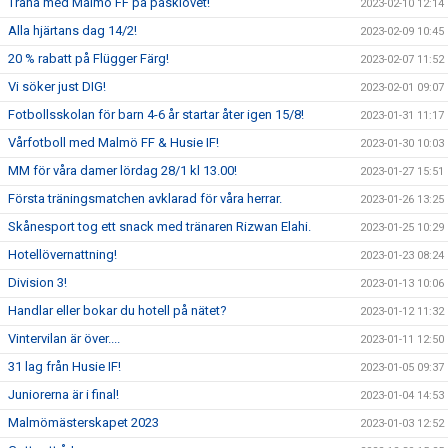
Träna med Malmö FF på påsklovet!
2023-02-10 12:14
Alla hjärtans dag 14/2!
2023-02-09 10:45
20 % rabatt på Flügger Färg!
2023-02-07 11:52
Vi söker just DIG!
2023-02-01 09:07
Fotbollsskolan för barn 4-6 år startar åter igen 15/8!
2023-01-31 11:17
Vårfotboll med Malmö FF & Husie IF!
2023-01-30 10:03
MM för våra damer lördag 28/1 kl 13.00!
2023-01-27 15:51
Första träningsmatchen avklarad för våra herrar.
2023-01-26 13:25
Skånesport tog ett snack med tränaren Rizwan Elahi.
2023-01-25 10:29
Hotellövernattning!
2023-01-23 08:24
Division 3!
2023-01-13 10:06
Handlar eller bokar du hotell på nätet?
2023-01-12 11:32
Vintervilan är över....
2023-01-11 12:50
31 lag från Husie IF!
2023-01-05 09:37
Juniorerna är i final!
2023-01-04 14:53
Malmömästerskapet 2023
2023-01-03 12:52