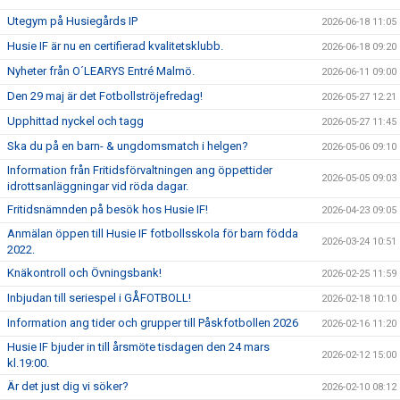
Utegym på Husiegårds IP
2026-06-18 11:05
Husie IF är nu en certifierad kvalitetsklubb.
2026-06-18 09:20
Nyheter från O´LEARYS Entré Malmö.
2026-06-11 09:00
Den 29 maj är det Fotbollströjefredag!
2026-05-27 12:21
Upphittad nyckel och tagg
2026-05-27 11:45
Ska du på en barn- & ungdomsmatch i helgen?
2026-05-06 09:10
Information från Fritidsförvaltningen ang öppettider
2026-05-05 09:03
idrottsanläggningar vid röda dagar.
Fritidsnämnden på besök hos Husie IF!
2026-04-23 09:05
Anmälan öppen till Husie IF fotbollsskola för barn födda
2026-03-24 10:51
2022.
Knäkontroll och Övningsbank!
2026-02-25 11:59
Inbjudan till seriespel i GÅFOTBOLL!
2026-02-18 10:10
Information ang tider och grupper till Påskfotbollen 2026
2026-02-16 11:20
Husie IF bjuder in till årsmöte tisdagen den 24 mars
2026-02-12 15:00
kl.19:00.
Är det just dig vi söker?
2026-02-10 08:12