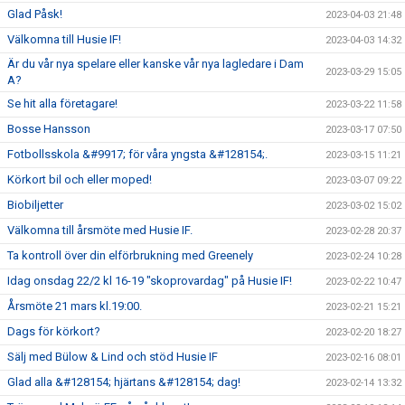
Glad Påsk!
2023-04-03 21:48
Välkomna till Husie IF!
2023-04-03 14:32
Är du vår nya spelare eller kanske vår nya lagledare i Dam
2023-03-29 15:05
A?
Se hit alla företagare!
2023-03-22 11:58
Bosse Hansson
2023-03-17 07:50
Fotbollsskola &#9917; för våra yngsta &#128154;.
2023-03-15 11:21
Körkort bil och eller moped!
2023-03-07 09:22
Biobiljetter
2023-03-02 15:02
Välkomna till årsmöte med Husie IF.
2023-02-28 20:37
Ta kontroll över din elförbrukning med Greenely
2023-02-24 10:28
Idag onsdag 22/2 kl 16-19 "skoprovardag" på Husie IF!
2023-02-22 10:47
Årsmöte 21 mars kl.19:00.
2023-02-21 15:21
Dags för körkort?
2023-02-20 18:27
Sälj med Bülow & Lind och stöd Husie IF
2023-02-16 08:01
Glad alla &#128154; hjärtans &#128154; dag!
2023-02-14 13:32