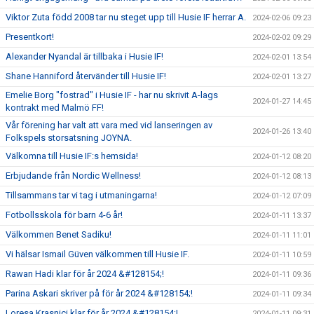
Viktor Zuta född 2008 tar nu steget upp till Husie IF herrar A.
2024-02-06 09:23
Presentkort!
2024-02-02 09:29
Alexander Nyandal är tillbaka i Husie IF!
2024-02-01 13:54
Shane Hanniford återvänder till Husie IF!
2024-02-01 13:27
Emelie Borg "fostrad" i Husie IF - har nu skrivit A-lags
2024-01-27 14:45
kontrakt med Malmö FF!
Vår förening har valt att vara med vid lanseringen av
2024-01-26 13:40
Folkspels storsatsning JOYNA.
Välkomna till Husie IF:s hemsida!
2024-01-12 08:20
Erbjudande från Nordic Wellness!
2024-01-12 08:13
Tillsammans tar vi tag i utmaningarna!
2024-01-12 07:09
Fotbollsskola för barn 4-6 år!
2024-01-11 13:37
Välkommen Benet Sadiku!
2024-01-11 11:01
Vi hälsar Ismail Güven välkommen till Husie IF.
2024-01-11 10:59
Rawan Hadi klar för år 2024 &#128154;!
2024-01-11 09:36
Parina Askari skriver på för år 2024 &#128154;!
2024-01-11 09:34
Loresa Krasnici klar för år 2024 &#128154;!
2024-01-11 09:31