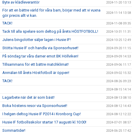
Byte av klädleverantör
2024-11-20 13:13
För att en bättre värld för våra barn, börjar med att vi vuxna
2024-11-14 13:58
gör precis allt vi kan.
TACK!
2024-11-08 09:35
Tack till alla spelare som deltog på årets HÖSTFOTBOLL!
2024-10-31 11:31
Julens bingolotter säljer lagen i Husie IF!
2024-10-25 12:49
Stötta Husie IF och handla via Sponsorhuset!
2024-09-20 11:15
På söndag tar våra damer emot BK Höllviken!
2024-09-09 14:53
Tillsammans för ett bättre matchklimat!
2024-09-06 11:17
Anmälan till årets Höstfotboll är öppen!
2024-09-02 15:32
TACK!
2024-08-26 09:23
2024-08-15 14:14
Lagarbete när det är som bäst!
2024-08-13 08:10
Boka höstens resor via Sponsorhuset!
2024-08-12 14:43
I helgen deltog Husie IF P2014 i Kronborg Cup!
2024-08-12 12:22
Husie IF fotbollsskolor startar 17 augusti kl.10:00!
2024-07-01 08:57
Sommartider!
2024-06-25 17:42