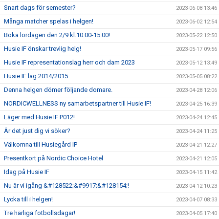
Snart dags för semester?
2023-06-08 13:46
Många matcher spelas i helgen!
2023-06-02 12:54
Boka lördagen den 2/9 kl.10.00-15.00!
2023-05-22 12:50
Husie IF önskar trevlig helg!
2023-05-17 09:56
Husie IF representationslag herr och dam 2023
2023-05-12 13:49
Husie IF lag 2014/2015
2023-05-05 08:22
Denna helgen dömer följande domare.
2023-04-28 12:06
NORDICWELLNESS ny samarbetspartner till Husie IF!
2023-04-25 16:39
Läger med Husie IF P012!
2023-04-24 12:45
Är det just dig vi söker?
2023-04-24 11:25
Välkomna till Husiegård IP
2023-04-21 12:27
Presentkort på Nordic Choice Hotel
2023-04-21 12:05
Idag på Husie IF
2023-04-15 11:42
Nu är vi igång &#128522;&#9917;&#128154;!
2023-04-12 10:23
Lycka till i helgen!
2023-04-07 08:33
Tre härliga fotbollsdagar!
2023-04-05 17:40