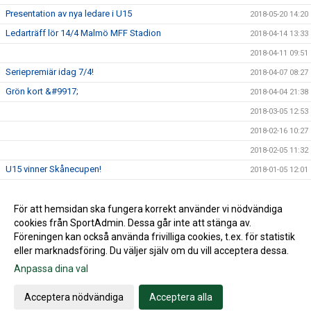
Presentation av nya ledare i U15
2018-05-20 14:20
Ledarträff lör 14/4 Malmö MFF Stadion
2018-04-14 13:33
2018-04-11 09:51
Seriepremiär idag 7/4!
2018-04-07 08:27
Grön kort &#9917;
2018-04-04 21:38
2018-03-05 12:53
2018-02-16 10:27
2018-02-05 11:32
U15 vinner Skånecupen!
2018-01-05 12:01
Husie IF på Facebook
2017-09-13 16:36
För att hemsidan ska fungera korrekt använder vi nödvändiga
2017-08-21 09:37
cookies från SportAdmin. Dessa går inte att stänga av.
2016-03-20 04:04
Föreningen kan också använda frivilliga cookies, t.ex. för statistik
eller marknadsföring. Du väljer själv om du vill acceptera dessa.
Anpassa dina val
Cookie-inställningar
Gå till Webbversion
Acceptera nödvändiga
Acceptera alla