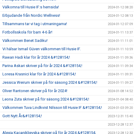
Välkomna till Husie IF:s hemsida!
2024-01-12 08:20
Erbjudande från Nordic Wellness!
2024-01-12 08:13
Tillsammans tar vi tag i utmaningarna!
2024-01-12 07:09
Fotbollsskola för barn 4-6 år!
2024-01-11 13:37
Välkommen Benet Sadiku!
2024-01-11 11:01
Vi hälsar Ismail Güven välkommen till Husie IF.
2024-01-11 10:59
Rawan Hadi klar för år 2024 &#128154;!
2024-01-11 09:36
Parina Askari skriver på för år 2024 &#128154;!
2024-01-11 09:34
Loresa Krasnici klar för år 2024 &#128154;!
2024-01-11 09:31
Jessica Weirum skriver på för säsong 2024 &#128154;!
2024-01-11 09:27
Oliver Rantonen skriver på för år 2024!
2024-01-08 14:52
Leona Zuta skriver på för säsong 2024 &#128154;!
2024-01-04 08:40
Välkommen Tuva Lindkvist Nilsson till Husie IF &#128154;!
2024-01-03 09:20
Gott Nytt År&#128154;!
2023-12-31 15:40
2023-12-28 12:37
Alexia Kacaniklievska skriver på för år 2024 &#128154;
2023-12-28 12:32