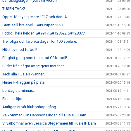
Landslagsläger - lycka till Victor!
2021-11-26 09:46
TUSEN TACK!
2021-11-25 08:06
Öppet för nya spelare i F17 och dam A.
2021-11-21 10:45
Grattis till bra spel i Gais cupen 2021
2021-11-15 15:30
Fotboll hela helgen &#9917;&#128522;&#128077;
2021-11-10 09:23
Tre roliga och lärorika dagar för 100 spelare.
2021-11-03 15:21
Höstlov med fotboll!
2021-11-02 14:09
Ett glatt gäng som testat på Gåfotboll!
2021-10-30 17:52
Bilder från några av helgens matcher.
2021-10-26 12:18
Tack alla Husie IF-vänner..
2021-08-31 07:27
Husie IF-flaggan på plats
2021-08-20 15:14
Lördag att minnas..
2021-08-19 14:11
Fleecetröjor
2021-06-16 16:45
Äntligen är vår klubbshop igång
2021-05-21 18:06
Välkommen Elin Hansson Lindahl till Husie IF Dam
2021-05-07 20:10
Vi välkomnar även Jessica Stegermaier till Husie IF Dam
2021-05-05 11:13