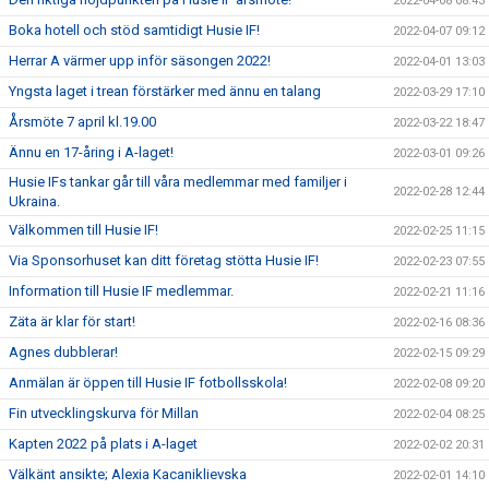
2022-04-08 08:43
Boka hotell och stöd samtidigt Husie IF!
2022-04-07 09:12
Herrar A värmer upp inför säsongen 2022!
2022-04-01 13:03
Yngsta laget i trean förstärker med ännu en talang
2022-03-29 17:10
Årsmöte 7 april kl.19.00
2022-03-22 18:47
Ännu en 17-åring i A-laget!
2022-03-01 09:26
Husie IFs tankar går till våra medlemmar med familjer i
2022-02-28 12:44
Ukraina.
Välkommen till Husie IF!
2022-02-25 11:15
Via Sponsorhuset kan ditt företag stötta Husie IF!
2022-02-23 07:55
Information till Husie IF medlemmar.
2022-02-21 11:16
Zäta är klar för start!
2022-02-16 08:36
Agnes dubblerar!
2022-02-15 09:29
Anmälan är öppen till Husie IF fotbollsskola!
2022-02-08 09:20
Fin utvecklingskurva för Millan
2022-02-04 08:25
Kapten 2022 på plats i A-laget
2022-02-02 20:31
Välkänt ansikte; Alexia Kacaniklievska
2022-02-01 14:10