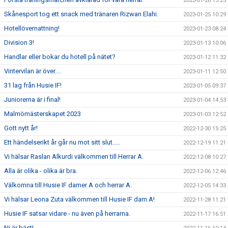
2023-01-26 13:25
Skånesport tog ett snack med tränaren Rizwan Elahi.
2023-01-25 10:29
Hotellövernattning!
2023-01-23 08:24
Division 3!
2023-01-13 10:06
Handlar eller bokar du hotell på nätet?
2023-01-12 11:32
Vintervilan är över....
2023-01-11 12:50
31 lag från Husie IF!
2023-01-05 09:37
Juniorerna är i final!
2023-01-04 14:53
Malmömästerskapet 2023
2023-01-03 12:52
Gott nytt år!
2022-12-30 15:25
Ett händelserikt år går nu mot sitt slut.....
2022-12-19 11:21
Vi hälsar Raslan Alkurdi välkommen till Herrar A.
2022-12-08 10:27
Alla är olika - olika är bra.
2022-12-06 12:46
Välkomna till Husie IF damer A och herrar A.
2022-12-05 14:33
Vi hälsar Leona Zuta välkommen till Husie IF dam A!
2022-11-28 11:21
Husie IF satsar vidare - nu även på herrarna.
2022-11-17 16:51
Ni är bäst!