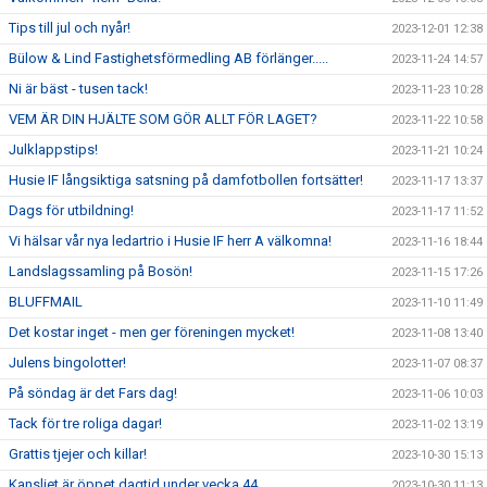
Tips till jul och nyår!
2023-12-01 12:38
Bülow & Lind Fastighetsförmedling AB förlänger.....
2023-11-24 14:57
Ni är bäst - tusen tack!
2023-11-23 10:28
VEM ÄR DIN HJÄLTE SOM GÖR ALLT FÖR LAGET?
2023-11-22 10:58
Julklappstips!
2023-11-21 10:24
Husie IF långsiktiga satsning på damfotbollen fortsätter!
2023-11-17 13:37
Dags för utbildning!
2023-11-17 11:52
Vi hälsar vår nya ledartrio i Husie IF herr A välkomna!
2023-11-16 18:44
Landslagssamling på Bosön!
2023-11-15 17:26
BLUFFMAIL
2023-11-10 11:49
Det kostar inget - men ger föreningen mycket!
2023-11-08 13:40
Julens bingolotter!
2023-11-07 08:37
På söndag är det Fars dag!
2023-11-06 10:03
Tack för tre roliga dagar!
2023-11-02 13:19
Grattis tjejer och killar!
2023-10-30 15:13
Kansliet är öppet dagtid under vecka 44.
2023-10-30 11:13