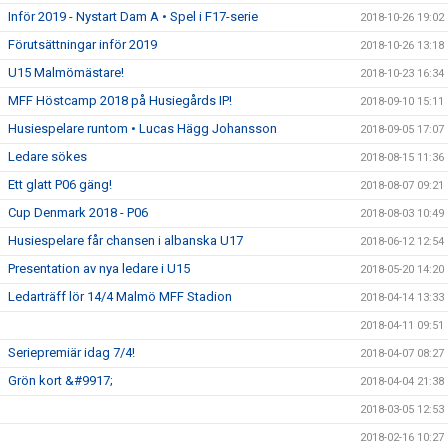
Inför 2019 - Nystart Dam A • Spel i F17-serie
2018-10-26 19:02
Förutsättningar inför 2019
2018-10-26 13:18
U15 Malmömästare!
2018-10-23 16:34
MFF Höstcamp 2018 på Husiegårds IP!
2018-09-10 15:11
Husiespelare runtom • Lucas Hägg Johansson
2018-09-05 17:07
Ledare sökes
2018-08-15 11:36
Ett glatt P06 gäng!
2018-08-07 09:21
Cup Denmark 2018 - P06
2018-08-03 10:49
Husiespelare får chansen i albanska U17
2018-06-12 12:54
Presentation av nya ledare i U15
2018-05-20 14:20
Ledarträff lör 14/4 Malmö MFF Stadion
2018-04-14 13:33
2018-04-11 09:51
Seriepremiär idag 7/4!
2018-04-07 08:27
Grön kort &#9917;
2018-04-04 21:38
2018-03-05 12:53
2018-02-16 10:27