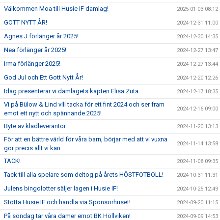
Välkommen Moa till Husie IF damlag!
2025-01-03 08:12
GOTT NYTT ÅR!
2024-12-31 11:00
Agnes J förlänger år 2025!
2024-12-30 14:35
Nea förlänger år 2025!
2024-12-27 13:47
Irma förlänger 2025!
2024-12-27 13:44
God Jul och Ett Gott Nytt År!
2024-12-20 12:26
Idag presenterar vi damlagets kapten Elisa Zuta.
2024-12-17 18:35
Vi på Bülow & Lind vill tacka för ett fint 2024 och ser fram
2024-12-16 09:00
emot ett nytt och spännande 2025!
Byte av klädleverantör
2024-11-20 13:13
För att en bättre värld för våra barn, börjar med att vi vuxna
2024-11-14 13:58
gör precis allt vi kan.
TACK!
2024-11-08 09:35
Tack till alla spelare som deltog på årets HÖSTFOTBOLL!
2024-10-31 11:31
Julens bingolotter säljer lagen i Husie IF!
2024-10-25 12:49
Stötta Husie IF och handla via Sponsorhuset!
2024-09-20 11:15
På söndag tar våra damer emot BK Höllviken!
2024-09-09 14:53