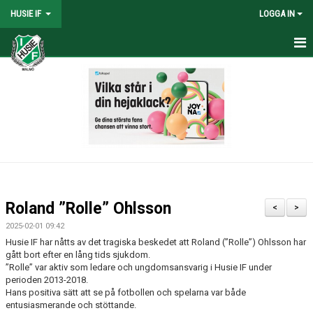
HUSIE IF
LOGGA IN
HEM
KONTAKT
LAG
MATCHER
KALENDER
Roland ”Rolle” Ohlsson
<
>
DOKUMENT
2025-02-01 09:42
Husie IF har nåtts av det tragiska beskedet att Roland (”Rolle”) Ohlsson har
SHOPEN
gått bort efter en lång tids sjukdom.
”Rolle” var aktiv som ledare och ungdomsansvarig i Husie IF under
perioden 2013-2018.
MEDLEMSRABATTER
Hans positiva sätt att se på fotbollen och spelarna var både
entusiasmerande och stöttande.
MEDLEMSAVGIFTER