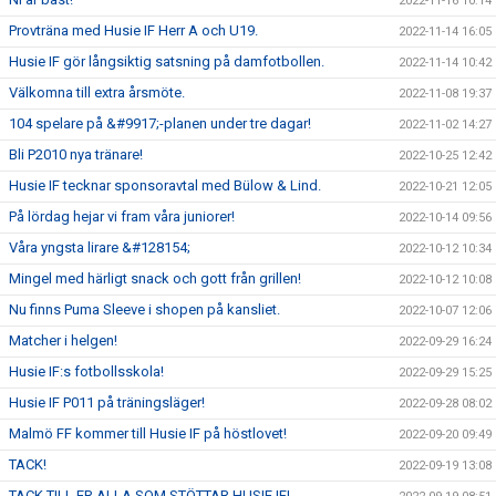
2022-11-16 10:14
Provträna med Husie IF Herr A och U19.
2022-11-14 16:05
Husie IF gör långsiktig satsning på damfotbollen.
2022-11-14 10:42
Välkomna till extra årsmöte.
2022-11-08 19:37
104 spelare på &#9917;-planen under tre dagar!
2022-11-02 14:27
Bli P2010 nya tränare!
2022-10-25 12:42
Husie IF tecknar sponsoravtal med Bülow & Lind.
2022-10-21 12:05
På lördag hejar vi fram våra juniorer!
2022-10-14 09:56
Våra yngsta lirare &#128154;
2022-10-12 10:34
Mingel med härligt snack och gott från grillen!
2022-10-12 10:08
Nu finns Puma Sleeve i shopen på kansliet.
2022-10-07 12:06
Matcher i helgen!
2022-09-29 16:24
Husie IF:s fotbollsskola!
2022-09-29 15:25
Husie IF P011 på träningsläger!
2022-09-28 08:02
Malmö FF kommer till Husie IF på höstlovet!
2022-09-20 09:49
TACK!
2022-09-19 13:08
TACK TILL ER ALLA SOM STÖTTAR HUSIE IF!