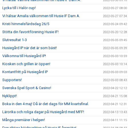
2022-05-30 09:10
Lycka till i Halör cup!
2022-05-27 08:00
Vi hälsar Amalia välkommen till Husie IF Dam A.
2022-05-27 07:34
Kristi himmelsfärdsdag 26/5
2022-05-24 09:42
Stötta din favoritförening Husie IF!
2022-05-20 12:28
Slutresultat 1-3
2022-05-05 09:45
Husiegård IP när det är som bäst!
2022-05-05 09:39
Välkomna till Husiegård IP!
2022-05-03 10:59
Kiosken och grillen är öppen!
2022-05-03 10:14
Kontantfritt på Husiegård IP
2022-05-03 09:03
Supporters!
2022-05-03 08:43
Svenska Spel Sport & Casino!
2022-04-22 12:12
Nyklippt!
2022-04-21 15:08
Boka in den 4 maj! Då är det dags för MM kvartsfinal.
2022-04-21 12:31
Lärorika och roliga dagar på Husiegård med MFF!
2022-04-13 13:43
Många premiärer i helgen!
2022-04-11 11:15
Den riktiga höjdpunkten på Husie IF årsmöte!