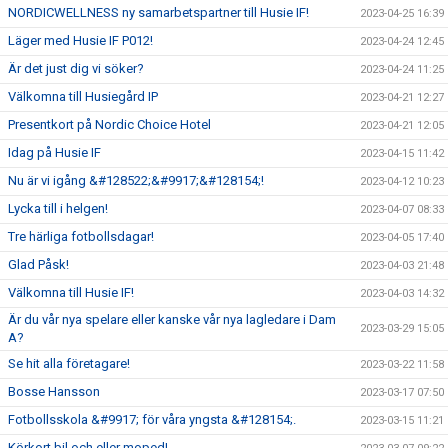
NORDICWELLNESS ny samarbetspartner till Husie IF!
2023-04-25 16:39
Läger med Husie IF P012!
2023-04-24 12:45
Är det just dig vi söker?
2023-04-24 11:25
Välkomna till Husiegård IP
2023-04-21 12:27
Presentkort på Nordic Choice Hotel
2023-04-21 12:05
Idag på Husie IF
2023-04-15 11:42
Nu är vi igång &#128522;&#9917;&#128154;!
2023-04-12 10:23
Lycka till i helgen!
2023-04-07 08:33
Tre härliga fotbollsdagar!
2023-04-05 17:40
Glad Påsk!
2023-04-03 21:48
Välkomna till Husie IF!
2023-04-03 14:32
Är du vår nya spelare eller kanske vår nya lagledare i Dam
2023-03-29 15:05
A?
Se hit alla företagare!
2023-03-22 11:58
Bosse Hansson
2023-03-17 07:50
Fotbollsskola &#9917; för våra yngsta &#128154;.
2023-03-15 11:21
Körkort bil och eller moped!