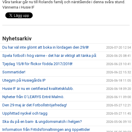
Våra tankar går nu till Rolands familj och närstående i denna svåra stund.
Vännerna i Husie IF
DOMARE
NYHETER
Nyhetsarkiv
Du har väl inte glömt att boka in lördagen den 29/8!
2026-07-20 12:54
Spela fotboll i hög värme - det här är viktigt att tänka på:
2026-06-25 08:41
Tjejdag 15/8 för flickor födda 2017/2018!
2026-06-23 10:41
Sommartider!
2026-06-22 15:32
Utegym på Husiegårds IP
2026-06-18 11:05
Husie IF är nu en certifierad kvalitetsklubb.
2026-06-18 09:20
Nyheter från O´LEARYS Entré Malmö.
2026-06-11 09:00
Den 29 maj är det Fotbollströjefredag!
2026-05-27 12:21
Upphittad nyckel och tagg
2026-05-27 11:45
Ska du på en barn- & ungdomsmatch i helgen?
2026-05-06 09:10
Information från Fritidsförvaltningen ang öppettider