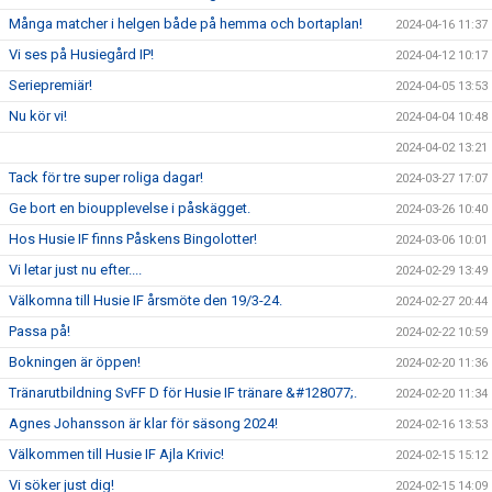
Många matcher i helgen både på hemma och bortaplan!
2024-04-16 11:37
Vi ses på Husiegård IP!
2024-04-12 10:17
Seriepremiär!
2024-04-05 13:53
Nu kör vi!
2024-04-04 10:48
2024-04-02 13:21
Tack för tre super roliga dagar!
2024-03-27 17:07
Ge bort en bioupplevelse i påskägget.
2024-03-26 10:40
Hos Husie IF finns Påskens Bingolotter!
2024-03-06 10:01
Vi letar just nu efter....
2024-02-29 13:49
Välkomna till Husie IF årsmöte den 19/3-24.
2024-02-27 20:44
Passa på!
2024-02-22 10:59
Bokningen är öppen!
2024-02-20 11:36
Tränarutbildning SvFF D för Husie IF tränare &#128077;.
2024-02-20 11:34
Agnes Johansson är klar för säsong 2024!
2024-02-16 13:53
Välkommen till Husie IF Ajla Krivic!
2024-02-15 15:12
Vi söker just dig!
2024-02-15 14:09