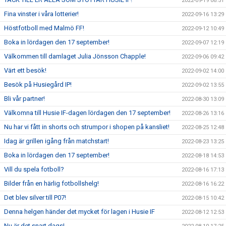
2022-09-19 08:51
Fina vinster i våra lotterier!
2022-09-16 13:29
Höstfotboll med Malmö FF!
2022-09-12 10:49
Boka in lördagen den 17 september!
2022-09-07 12:19
Välkommen till damlaget Julia Jönsson Chapple!
2022-09-06 09:42
Värt ett besök!
2022-09-02 14:00
Besök på Husiegård IP!
2022-09-02 13:55
Bli vår partner!
2022-08-30 13:09
Välkomna till Husie IF-dagen lördagen den 17 september!
2022-08-26 13:16
Nu har vi fått in shorts och strumpor i shopen på kansliet!
2022-08-25 12:48
Idag är grillen igång från matchstart!
2022-08-23 13:25
Boka in lördagen den 17 september!
2022-08-18 14:53
Vill du spela fotboll?
2022-08-16 17:13
Bilder från en härlig fotbollshelg!
2022-08-16 16:22
Det blev silver till P07!
2022-08-15 10:42
Denna helgen händer det mycket för lagen i Husie IF
2022-08-12 12:53
Nu är det snart dags!