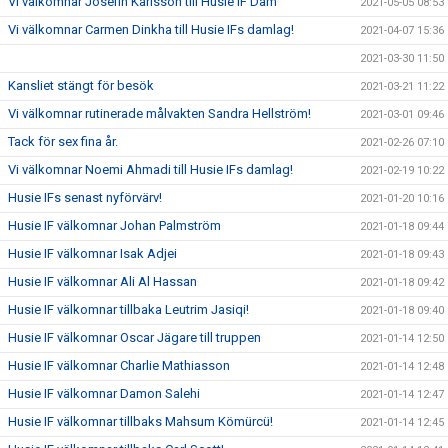
Vi välkomnar Josefin Karlsson till Husie IF Dam
2021-05-05 08:53
Vi välkomnar Carmen Dinkha till Husie IFs damlag!
2021-04-07 15:36
2021-03-30 11:50
Kansliet stängt för besök
2021-03-21 11:22
Vi välkomnar rutinerade målvakten Sandra Hellström!
2021-03-01 09:46
Tack för sex fina år.
2021-02-26 07:10
Vi välkomnar Noemi Ahmadi till Husie IFs damlag!
2021-02-19 10:22
Husie IFs senast nyförvärv!
2021-01-20 10:16
Husie IF välkomnar Johan Palmström
2021-01-18 09:44
Husie IF välkomnar Isak Adjei
2021-01-18 09:43
Husie IF välkomnar Ali Al Hassan
2021-01-18 09:42
Husie IF välkomnar tillbaka Leutrim Jasiqi!
2021-01-18 09:40
Husie IF välkomnar Oscar Jägare till truppen
2021-01-14 12:50
Husie IF välkomnar Charlie Mathiasson
2021-01-14 12:48
Husie IF välkomnar Damon Salehi
2021-01-14 12:47
Husie IF välkomnar tillbaks Mahsum Kömürcü!
2021-01-14 12:45