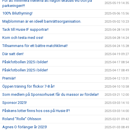
För att minimera riskerna att någon skadas vid och på
2025-05-19 14:35
parkeringen!!!
100% Biluthyrning!
2025-05-06 15:56
Majblomman är en ideell barnrättsorganisation.
2025-05-02 10:23
Tack till Husie IF supportrar!
2025-04-28 14:59
Kom och testa med oss!
2025-04-28 14:24
Tillsammans för ett bättre matchklimat!
2025-04-24 15:28
Där satt den!
2025-04-19 09:27
Påskfotbollen 2025 i bilder!
2025-04-17 08:54
Påskfotbollen 2025 i bilder!
2025-04-17 08:49
Premiär!
2025-04-12 13:31
Öppen träning för flickor 7-8 år!
2025-04-10 10:58
Som medlem på Sponsorhuset får du massor av fördelar!
2025-03-21 12:00
Sponsor 2025!
2025-03-03 14:10
Påskens lotter finns hos oss på Husie IF!
2025-03-03 14:00
Roland ”Rolle” Ohlsson
2025-02-01 09:42
Agnes O förlänger år 2025!
2025-01-03 08:49