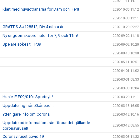
2020-11-11 14:11
Klart med huvudtränarna för Dam och Herr!
2020-10-30 11:12
2020-10-30 11:11
GRATTIS &#128512; Div 4 nästa år
2020-10-29 09:27
Ny ungdomskoordinator för 7, 9 och 11m!
2020-09-22 11:18
Spelare sökes till P09
2020-09-02 10:20
2020-08-13 10:38
2020-05-11 10:51
2020-04-01 11:02
2020-03-31 08:33
2020-03-30 13:04
Husie IF F09/010 i Sportnytt!
2020-03-20 11:11
Uppdatering från Skåneboll!
2020-03-13 16:05
Ytterligare info om Corona
2020-03-12 10:16
Uppdaterad information från förbundet gällande
2020-03-12 08:55
coronaviruset!
Coronaviruset covid 19
2020-03-08 11:32