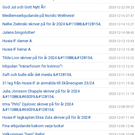
God Jul och Gott Nytt År!
2023-12-22 09:23
Medlemserbjudande på Nordic Wellness!
2023-12-16 07:47
Nellie Zielinski skriver på för år 2024 &#11088;&#128154;
2023-12-14 15:27
Julens bingolotter!
2023-12-14 08:45
Husie IF damer A.
2023-12-12 15:43
Husie IF herrar A.
2023-12-12 15:38
Tilde Lion skriver på för år 2024 &#11088;&#128154;
2023-12-12 15:22
Inbjudan "tränarforum för kvinnor"!
2023-12-12 12:21
Saft och bulle slår det mesta &#128154;
2023-12-11 14:03
31 lag från Husie IF är anmälda till Skånecupen 23/24.
2023-12-11 13:56
Julia Jönsson Chapple skriver på för år 2024
2023-12-11 11:19
&#11088;&#65039;&#128154;
Irma ”Pirlo” Djulovic skriver på för år 2024
2023-12-08 09:57
&#11088;&#65039;&#128154;
Husie IF lagkapten Elisa Zuta skriver på för år 2024!
2023-12-07 11:09
Fina erbjudande bakom varje lucka!
2023-12-06 12:46
Välkommen "hem" Bella!
2023-12-06 10:08