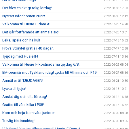
2022-08-10 17:25
Det blev en riktigt rolig lördag!
2022-08-06 17:53
Nystart inför hösten 2022!
2022-08-03 12:12
Välkomna till Husie IF dam A!
2022-07-25 14:28
Det går fortfarande att anmäla sig!
2022-07-25 13:01
Leka, spela och ha kul!
2022-07-18 15:52
Prova Storytel gratis i 40 dagar!
2022-07-17 12:38
Tjejdag med Husie IF!
2022-07-11 13:16
Välkomna till Husie IF kostnadsfria tjejdag 6/8!
2022-06-29 08:04
EM-premiär mot Tyskland idag! Lycka till Athinna och F19.
2022-06-27 08:16
Anmäl er till TJEJDAGEN!
2022-06-21 10:50
Lycka till tjejer!
2022-06-18 10:21
Anslut dig och ditt företag!
2022-06-14 16:48
Grattis till våra killar i P08!
2022-06-13 16:32
Kom och heja fram våra juniorer!
2022-06-09 08:08
Trevlig Nationaldag!
2022-06-06 09:55
Vi hälsar Valmire välkommen till Husie IF Dam A.