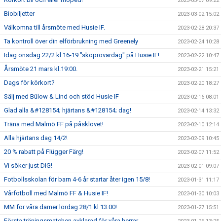
2023-03-07 09:22
Biobiljetter
2023-03-02 15:02
Välkomna till årsmöte med Husie IF.
2023-02-28 20:37
Ta kontroll över din elförbrukning med Greenely
2023-02-24 10:28
Idag onsdag 22/2 kl 16-19 "skoprovardag" på Husie IF!
2023-02-22 10:47
Årsmöte 21 mars kl.19:00.
2023-02-21 15:21
Dags för körkort?
2023-02-20 18:27
Sälj med Bülow & Lind och stöd Husie IF
2023-02-16 08:01
Glad alla &#128154; hjärtans &#128154; dag!
2023-02-14 13:32
Träna med Malmö FF på påsklovet!
2023-02-10 12:14
Alla hjärtans dag 14/2!
2023-02-09 10:45
20 % rabatt på Flügger Färg!
2023-02-07 11:52
Vi söker just DIG!
2023-02-01 09:07
Fotbollsskolan för barn 4-6 år startar åter igen 15/8!
2023-01-31 11:17
Vårfotboll med Malmö FF & Husie IF!
2023-01-30 10:03
MM för våra damer lördag 28/1 kl 13.00!
2023-01-27 15:51
Första träningsmatchen avklarad för våra herrar.