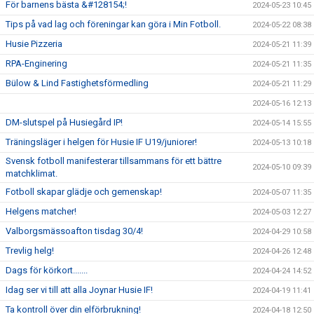
För barnens bästa &#128154;!
2024-05-23 10:45
Tips på vad lag och föreningar kan göra i Min Fotboll.
2024-05-22 08:38
Husie Pizzeria
2024-05-21 11:39
RPA-Enginering
2024-05-21 11:35
Bülow & Lind Fastighetsförmedling
2024-05-21 11:29
2024-05-16 12:13
DM-slutspel på Husiegård IP!
2024-05-14 15:55
Träningsläger i helgen för Husie IF U19/juniorer!
2024-05-13 10:18
Svensk fotboll manifesterar tillsammans för ett bättre
2024-05-10 09:39
matchklimat.
Fotboll skapar glädje och gemenskap!
2024-05-07 11:35
Helgens matcher!
2024-05-03 12:27
Valborgsmässoafton tisdag 30/4!
2024-04-29 10:58
Trevlig helg!
2024-04-26 12:48
Dags för körkort.......
2024-04-24 14:52
Idag ser vi till att alla Joynar Husie IF!
2024-04-19 11:41
Ta kontroll över din elförbrukning!
2024-04-18 12:50