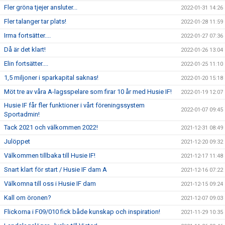
Fler gröna tjejer ansluter...
2022-01-31 14:26
Fler talanger tar plats!
2022-01-28 11:59
Irma fortsätter....
2022-01-27 07:36
Då är det klart!
2022-01-26 13:04
Elin fortsätter....
2022-01-25 11:10
1,5 miljoner i sparkapital saknas!
2022-01-20 15:18
Möt tre av våra A-lagsspelare som firar 10 år med Husie IF!
2022-01-19 12:07
Husie IF får fler funktioner i vårt föreningssystem
2022-01-07 09:45
Sportadmin!
Tack 2021 och välkommen 2022!
2021-12-31 08:49
Julöppet
2021-12-20 09:32
Välkommen tillbaka till Husie IF!
2021-12-17 11:48
Snart klart för start / Husie IF dam A
2021-12-16 07:22
Välkomna till oss i Husie IF dam
2021-12-15 09:24
Kall om öronen?
2021-12-07 09:03
Flickorna i F09/010 fick både kunskap och inspiration!
2021-11-29 10:35