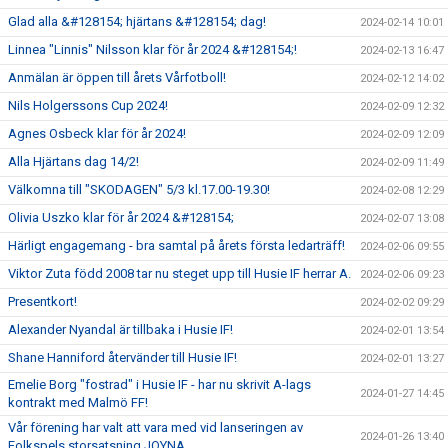
Glad alla &#128154; hjärtans &#128154; dag!
2024-02-14 10:01
Linnea "Linnis" Nilsson klar för år 2024 &#128154;!
2024-02-13 16:47
Anmälan är öppen till årets Vårfotboll!
2024-02-12 14:02
Nils Holgerssons Cup 2024!
2024-02-09 12:32
Agnes Osbeck klar för år 2024!
2024-02-09 12:09
Alla Hjärtans dag 14/2!
2024-02-09 11:49
Välkomna till "SKODAGEN" 5/3 kl.17.00-19.30!
2024-02-08 12:29
Olivia Uszko klar för år 2024 &#128154;
2024-02-07 13:08
Härligt engagemang - bra samtal på årets första ledarträff!
2024-02-06 09:55
Viktor Zuta född 2008 tar nu steget upp till Husie IF herrar A.
2024-02-06 09:23
Presentkort!
2024-02-02 09:29
Alexander Nyandal är tillbaka i Husie IF!
2024-02-01 13:54
Shane Hanniford återvänder till Husie IF!
2024-02-01 13:27
Emelie Borg "fostrad" i Husie IF - har nu skrivit A-lags
2024-01-27 14:45
kontrakt med Malmö FF!
Vår förening har valt att vara med vid lanseringen av
2024-01-26 13:40
Folkspels storsatsning JOYNA.