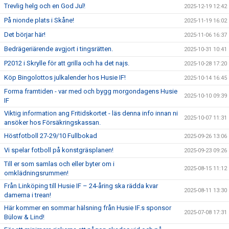
Trevlig helg och en God Jul!
2025-12-19 12:42
På nionde plats i Skåne!
2025-11-19 16:02
Det börjar här!
2025-11-06 16:37
Bedrägeriärende avgjort i tingsrätten.
2025-10-31 10:41
P2012 i Skrylle för att grilla och ha det najs.
2025-10-28 17:20
Köp Bingolottos julkalender hos Husie IF!
2025-10-14 16:45
Forma framtiden - var med och bygg morgondagens Husie
2025-10-10 09:39
IF
Viktig information ang Fritidskortet - läs denna info innan ni
2025-10-07 11:31
ansöker hos Försäkringskassan.
Höstfotboll 27-29/10 Fullbokad
2025-09-26 13:06
Vi spelar fotboll på konstgräsplanen!
2025-09-23 09:26
Till er som samlas och eller byter om i
2025-08-15 11:12
omklädningsrummen!
Från Linköping till Husie IF – 24-åring ska rädda kvar
2025-08-11 13:30
damerna i trean!
Här kommer en sommar hälsning från Husie IF.s sponsor
2025-07-08 17:31
Bülow & Lind!