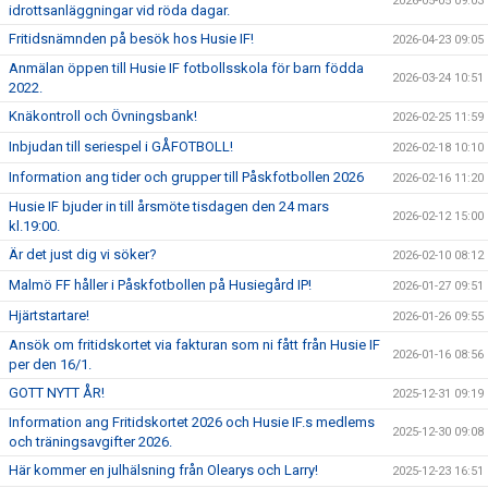
2026-05-05 09:03
idrottsanläggningar vid röda dagar.
Fritidsnämnden på besök hos Husie IF!
2026-04-23 09:05
Anmälan öppen till Husie IF fotbollsskola för barn födda
2026-03-24 10:51
2022.
Knäkontroll och Övningsbank!
2026-02-25 11:59
Inbjudan till seriespel i GÅFOTBOLL!
2026-02-18 10:10
Information ang tider och grupper till Påskfotbollen 2026
2026-02-16 11:20
Husie IF bjuder in till årsmöte tisdagen den 24 mars
2026-02-12 15:00
kl.19:00.
Är det just dig vi söker?
2026-02-10 08:12
Malmö FF håller i Påskfotbollen på Husiegård IP!
2026-01-27 09:51
Hjärtstartare!
2026-01-26 09:55
Ansök om fritidskortet via fakturan som ni fått från Husie IF
2026-01-16 08:56
per den 16/1.
GOTT NYTT ÅR!
2025-12-31 09:19
Information ang Fritidskortet 2026 och Husie IF.s medlems
2025-12-30 09:08
och träningsavgifter 2026.
Här kommer en julhälsning från Olearys och Larry!
2025-12-23 16:51