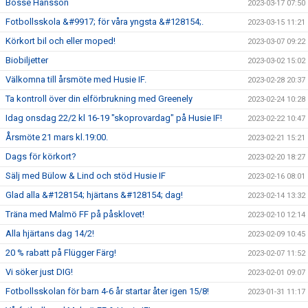
Bosse Hansson
2023-03-17 07:50
Fotbollsskola &#9917; för våra yngsta &#128154;.
2023-03-15 11:21
Körkort bil och eller moped!
2023-03-07 09:22
Biobiljetter
2023-03-02 15:02
Välkomna till årsmöte med Husie IF.
2023-02-28 20:37
Ta kontroll över din elförbrukning med Greenely
2023-02-24 10:28
Idag onsdag 22/2 kl 16-19 "skoprovardag" på Husie IF!
2023-02-22 10:47
Årsmöte 21 mars kl.19:00.
2023-02-21 15:21
Dags för körkort?
2023-02-20 18:27
Sälj med Bülow & Lind och stöd Husie IF
2023-02-16 08:01
Glad alla &#128154; hjärtans &#128154; dag!
2023-02-14 13:32
Träna med Malmö FF på påsklovet!
2023-02-10 12:14
Alla hjärtans dag 14/2!
2023-02-09 10:45
20 % rabatt på Flügger Färg!
2023-02-07 11:52
Vi söker just DIG!
2023-02-01 09:07
Fotbollsskolan för barn 4-6 år startar åter igen 15/8!
2023-01-31 11:17