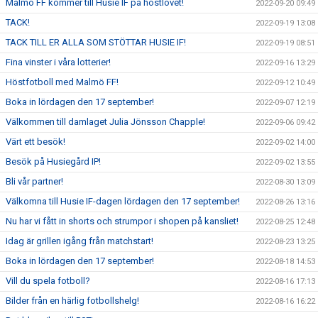
Malmö FF kommer till Husie IF på höstlovet!
2022-09-20 09:49
TACK!
2022-09-19 13:08
TACK TILL ER ALLA SOM STÖTTAR HUSIE IF!
2022-09-19 08:51
Fina vinster i våra lotterier!
2022-09-16 13:29
Höstfotboll med Malmö FF!
2022-09-12 10:49
Boka in lördagen den 17 september!
2022-09-07 12:19
Välkommen till damlaget Julia Jönsson Chapple!
2022-09-06 09:42
Värt ett besök!
2022-09-02 14:00
Besök på Husiegård IP!
2022-09-02 13:55
Bli vår partner!
2022-08-30 13:09
Välkomna till Husie IF-dagen lördagen den 17 september!
2022-08-26 13:16
Nu har vi fått in shorts och strumpor i shopen på kansliet!
2022-08-25 12:48
Idag är grillen igång från matchstart!
2022-08-23 13:25
Boka in lördagen den 17 september!
2022-08-18 14:53
Vill du spela fotboll?
2022-08-16 17:13
Bilder från en härlig fotbollshelg!
2022-08-16 16:22