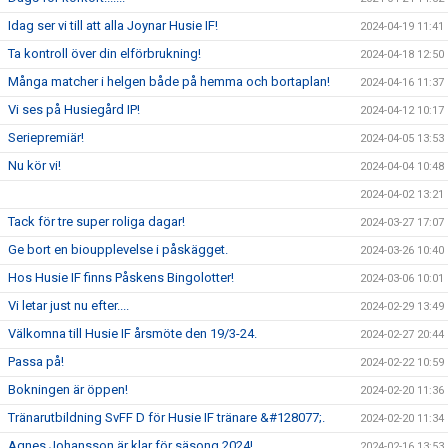
Idag ser vi till att alla Joynar Husie IF!
2024-04-19 11:41
Ta kontroll över din elförbrukning!
2024-04-18 12:50
Många matcher i helgen både på hemma och bortaplan!
2024-04-16 11:37
Vi ses på Husiegård IP!
2024-04-12 10:17
Seriepremiär!
2024-04-05 13:53
Nu kör vi!
2024-04-04 10:48
2024-04-02 13:21
Tack för tre super roliga dagar!
2024-03-27 17:07
Ge bort en bioupplevelse i påskägget.
2024-03-26 10:40
Hos Husie IF finns Påskens Bingolotter!
2024-03-06 10:01
Vi letar just nu efter....
2024-02-29 13:49
Välkomna till Husie IF årsmöte den 19/3-24.
2024-02-27 20:44
Passa på!
2024-02-22 10:59
Bokningen är öppen!
2024-02-20 11:36
Tränarutbildning SvFF D för Husie IF tränare &#128077;.
2024-02-20 11:34
Agnes Johansson är klar för säsong 2024!
2024-02-16 13:53