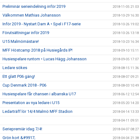
Preliminär serieindelning inför 2019
2018-11-05 21:03
Välkommen Mathias Johansson
2018-10-29 16:30
Inför 2019 - Nystart Dam A • Spel i F17-serie
2018-10-26 19:02
Förutsättningar inför 2019
2018-10-26 13:18
U15 Malmömästare!
2018-10-23 16:34
MFF Höstcamp 2018 på Husiegårds IP!
2018-09-10 15:11
Husiespelare runtom • Lucas Hägg Johansson
2018-09-05 17:07
Ledare sökes
2018-08-15 11:36
Ett glatt P06 gäng!
2018-08-07 09:21
Cup Denmark 2018 - P06
2018-08-03 10:49
Husiespelare får chansen i albanska U17
2018-06-12 12:54
Presentation av nya ledare i U15
2018-05-20 14:20
Ledarträff lör 14/4 Malmö MFF Stadion
2018-04-14 13:33
2018-04-11 09:51
Seriepremiär idag 7/4!
2018-04-07 08:27
Grön kort &#9917;
2018-04-04 21:38