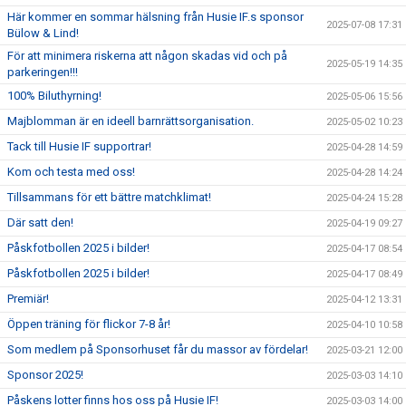
Här kommer en sommar hälsning från Husie IF.s sponsor
2025-07-08 17:31
Bülow & Lind!
För att minimera riskerna att någon skadas vid och på
2025-05-19 14:35
parkeringen!!!
100% Biluthyrning!
2025-05-06 15:56
Majblomman är en ideell barnrättsorganisation.
2025-05-02 10:23
Tack till Husie IF supportrar!
2025-04-28 14:59
Kom och testa med oss!
2025-04-28 14:24
Tillsammans för ett bättre matchklimat!
2025-04-24 15:28
Där satt den!
2025-04-19 09:27
Påskfotbollen 2025 i bilder!
2025-04-17 08:54
Påskfotbollen 2025 i bilder!
2025-04-17 08:49
Premiär!
2025-04-12 13:31
Öppen träning för flickor 7-8 år!
2025-04-10 10:58
Som medlem på Sponsorhuset får du massor av fördelar!
2025-03-21 12:00
Sponsor 2025!
2025-03-03 14:10
Påskens lotter finns hos oss på Husie IF!
2025-03-03 14:00