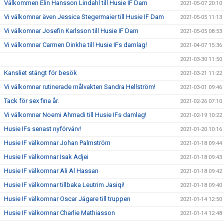
Välkommen Elin Hansson Lindahl till Husie IF Dam
2021-05-07 20:10
Vi välkomnar även Jessica Stegermaier till Husie IF Dam
2021-05-05 11:13
Vi välkomnar Josefin Karlsson till Husie IF Dam
2021-05-05 08:53
Vi välkomnar Carmen Dinkha till Husie IFs damlag!
2021-04-07 15:36
2021-03-30 11:50
Kansliet stängt för besök
2021-03-21 11:22
Vi välkomnar rutinerade målvakten Sandra Hellström!
2021-03-01 09:46
Tack för sex fina år.
2021-02-26 07:10
Vi välkomnar Noemi Ahmadi till Husie IFs damlag!
2021-02-19 10:22
Husie IFs senast nyförvärv!
2021-01-20 10:16
Husie IF välkomnar Johan Palmström
2021-01-18 09:44
Husie IF välkomnar Isak Adjei
2021-01-18 09:43
Husie IF välkomnar Ali Al Hassan
2021-01-18 09:42
Husie IF välkomnar tillbaka Leutrim Jasiqi!
2021-01-18 09:40
Husie IF välkomnar Oscar Jägare till truppen
2021-01-14 12:50
Husie IF välkomnar Charlie Mathiasson
2021-01-14 12:48