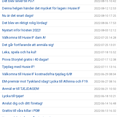
Det blev silver till P07!
2022-08-15 10:42
Denna helgen händer det mycket för lagen i Husie IF
2022-08-12 12:53
Nu är det snart dags!
2022-08-10 17:25
Det blev en riktigt rolig lördag!
2022-08-06 17:53
Nystart inför hösten 2022!
2022-08-03 12:12
Välkomna till Husie IF dam A!
2022-07-25 14:28
Det går fortfarande att anmäla sig!
2022-07-25 13:01
Leka, spela och ha kul!
2022-07-18 15:52
Prova Storytel gratis i 40 dagar!
2022-07-17 12:38
Tjejdag med Husie IF!
2022-07-11 13:16
Välkomna till Husie IF kostnadsfria tjejdag 6/8!
2022-06-29 08:04
EM-premiär mot Tyskland idag! Lycka till Athinna och F19.
2022-06-27 08:16
Anmäl er till TJEJDAGEN!
2022-06-21 10:50
Lycka till tjejer!
2022-06-18 10:21
Anslut dig och ditt företag!
2022-06-14 16:48
Grattis till våra killar i P08!
2022-06-13 16:32