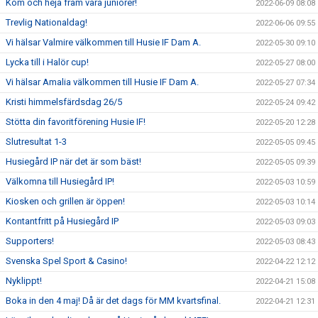
Kom och heja fram våra juniorer!
2022-06-09 08:08
Trevlig Nationaldag!
2022-06-06 09:55
Vi hälsar Valmire välkommen till Husie IF Dam A.
2022-05-30 09:10
Lycka till i Halör cup!
2022-05-27 08:00
Vi hälsar Amalia välkommen till Husie IF Dam A.
2022-05-27 07:34
Kristi himmelsfärdsdag 26/5
2022-05-24 09:42
Stötta din favoritförening Husie IF!
2022-05-20 12:28
Slutresultat 1-3
2022-05-05 09:45
Husiegård IP när det är som bäst!
2022-05-05 09:39
Välkomna till Husiegård IP!
2022-05-03 10:59
Kiosken och grillen är öppen!
2022-05-03 10:14
Kontantfritt på Husiegård IP
2022-05-03 09:03
Supporters!
2022-05-03 08:43
Svenska Spel Sport & Casino!
2022-04-22 12:12
Nyklippt!
2022-04-21 15:08
Boka in den 4 maj! Då är det dags för MM kvartsfinal.
2022-04-21 12:31