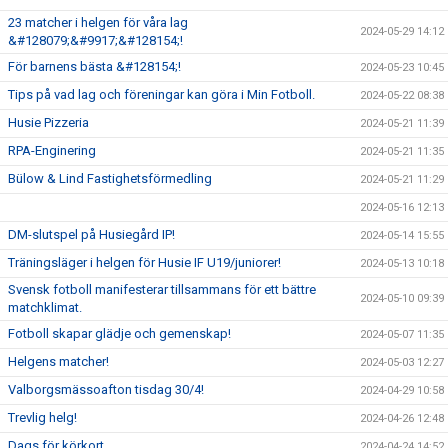
23 matcher i helgen för våra lag
2024-05-29 14:12
&#128079;&#9917;&#128154;!
För barnens bästa &#128154;!
2024-05-23 10:45
Tips på vad lag och föreningar kan göra i Min Fotboll.
2024-05-22 08:38
Husie Pizzeria
2024-05-21 11:39
RPA-Enginering
2024-05-21 11:35
Bülow & Lind Fastighetsförmedling
2024-05-21 11:29
2024-05-16 12:13
DM-slutspel på Husiegård IP!
2024-05-14 15:55
Träningsläger i helgen för Husie IF U19/juniorer!
2024-05-13 10:18
Svensk fotboll manifesterar tillsammans för ett bättre
2024-05-10 09:39
matchklimat.
Fotboll skapar glädje och gemenskap!
2024-05-07 11:35
Helgens matcher!
2024-05-03 12:27
Valborgsmässoafton tisdag 30/4!
2024-04-29 10:58
Trevlig helg!
2024-04-26 12:48
Dags för körkort.......
2024-04-24 14:52