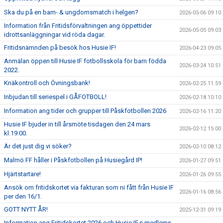
Ska du på en barn- & ungdomsmatch i helgen?
2026-05-06 09:10
Information från Fritidsförvaltningen ang öppettider
2026-05-05 09:03
idrottsanläggningar vid röda dagar.
Fritidsnämnden på besök hos Husie IF!
2026-04-23 09:05
Anmälan öppen till Husie IF fotbollsskola för barn födda
2026-03-24 10:51
2022.
Knäkontroll och Övningsbank!
2026-02-25 11:59
Inbjudan till seriespel i GÅFOTBOLL!
2026-02-18 10:10
Information ang tider och grupper till Påskfotbollen 2026
2026-02-16 11:20
Husie IF bjuder in till årsmöte tisdagen den 24 mars
2026-02-12 15:00
kl.19:00.
Är det just dig vi söker?
2026-02-10 08:12
Malmö FF håller i Påskfotbollen på Husiegård IP!
2026-01-27 09:51
Hjärtstartare!
2026-01-26 09:55
Ansök om fritidskortet via fakturan som ni fått från Husie IF
2026-01-16 08:56
per den 16/1.
GOTT NYTT ÅR!
2025-12-31 09:19
Information ang Fritidskortet 2026 och Husie IF.s medlems