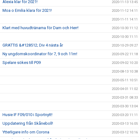
Alexia klar för 2021!
2020-11-13 13:45
Moa o Emilia klara för 2021!
2020-11-12 14:11
2020-11-11 14:11
Klart med huvudtränarna för Dam och Herr!
2020-10-30 11:12
2020-10-30 11:11
GRATTIS &#128512; Div 4 nästa år
2020-10-29 09:27
Ny ungdomskoordinator för 7, 9 och 11m!
2020-09-22 11:18
Spelare sökes till P09
2020-09-02 10:20
2020-08-13 10:38
2020-05-11 10:51
2020-04-01 11:02
2020-03-31 08:33
2020-03-30 13:04
Husie IF F09/010 i Sportnytt!
2020-03-20 11:11
Uppdatering från Skåneboll!
2020-03-13 16:05
Ytterligare info om Corona
2020-03-12 10:16