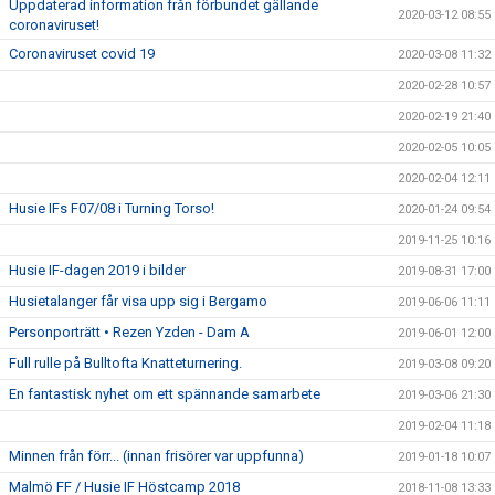
Uppdaterad information från förbundet gällande
2020-03-12 08:55
coronaviruset!
Coronaviruset covid 19
2020-03-08 11:32
2020-02-28 10:57
2020-02-19 21:40
2020-02-05 10:05
2020-02-04 12:11
Husie IFs F07/08 i Turning Torso!
2020-01-24 09:54
2019-11-25 10:16
Husie IF-dagen 2019 i bilder
2019-08-31 17:00
Husietalanger får visa upp sig i Bergamo
2019-06-06 11:11
Personporträtt • Rezen Yzden - Dam A
2019-06-01 12:00
Full rulle på Bulltofta Knatteturnering.
2019-03-08 09:20
En fantastisk nyhet om ett spännande samarbete
2019-03-06 21:30
2019-02-04 11:18
Minnen från förr... (innan frisörer var uppfunna)
2019-01-18 10:07
Malmö FF / Husie IF Höstcamp 2018
2018-11-08 13:33