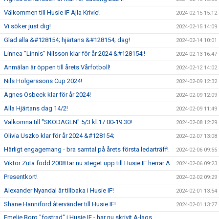
Välkommen till Husie IF Ajla Krivic!
2024-02-15 15:12
Vi söker just dig!
2024-02-15 14:09
Glad alla &#128154; hjärtans &#128154; dag!
2024-02-14 10:01
Linnea "Linnis" Nilsson klar för år 2024 &#128154;!
2024-02-13 16:47
Anmälan är öppen till årets Vårfotboll!
2024-02-12 14:02
Nils Holgerssons Cup 2024!
2024-02-09 12:32
Agnes Osbeck klar för år 2024!
2024-02-09 12:09
Alla Hjärtans dag 14/2!
2024-02-09 11:49
Välkomna till "SKODAGEN" 5/3 kl.17.00-19.30!
2024-02-08 12:29
Olivia Uszko klar för år 2024 &#128154;
2024-02-07 13:08
Härligt engagemang - bra samtal på årets första ledarträff!
2024-02-06 09:55
Viktor Zuta född 2008 tar nu steget upp till Husie IF herrar A.
2024-02-06 09:23
Presentkort!
2024-02-02 09:29
Alexander Nyandal är tillbaka i Husie IF!
2024-02-01 13:54
Shane Hanniford återvänder till Husie IF!
2024-02-01 13:27
Emelie Borg "fostrad" i Husie IF - har nu skrivit A-lags