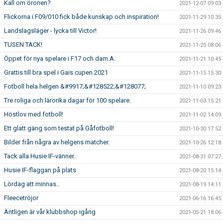
Kall om öronen?
2021-12-07 09:03
Flickorna i F09/010 fick både kunskap och inspiration!
2021-11-29 10:35
Landslagsläger - lycka till Victor!
2021-11-26 09:46
TUSEN TACK!
2021-11-25 08:06
Öppet för nya spelare i F17 och dam A.
2021-11-21 10:45
Grattis till bra spel i Gais cupen 2021
2021-11-15 15:30
Fotboll hela helgen &#9917;&#128522;&#128077;
2021-11-10 09:23
Tre roliga och lärorika dagar för 100 spelare.
2021-11-03 15:21
Höstlov med fotboll!
2021-11-02 14:09
Ett glatt gäng som testat på Gåfotboll!
2021-10-30 17:52
Bilder från några av helgens matcher.
2021-10-26 12:18
Tack alla Husie IF-vänner..
2021-08-31 07:27
Husie IF-flaggan på plats
2021-08-20 15:14
Lördag att minnas..
2021-08-19 14:11
Fleecetröjor
2021-06-16 16:45
Äntligen är vår klubbshop igång
2021-05-21 18:06