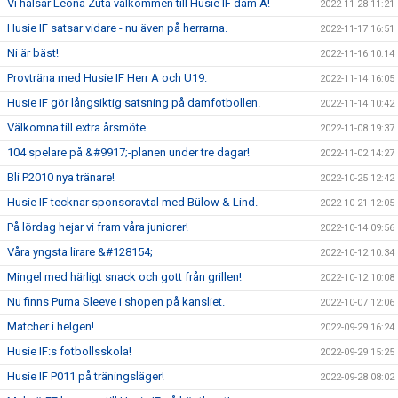
Vi hälsar Leona Zuta välkommen till Husie IF dam A!
2022-11-28 11:21
Husie IF satsar vidare - nu även på herrarna.
2022-11-17 16:51
Ni är bäst!
2022-11-16 10:14
Provträna med Husie IF Herr A och U19.
2022-11-14 16:05
Husie IF gör långsiktig satsning på damfotbollen.
2022-11-14 10:42
Välkomna till extra årsmöte.
2022-11-08 19:37
104 spelare på &#9917;-planen under tre dagar!
2022-11-02 14:27
Bli P2010 nya tränare!
2022-10-25 12:42
Husie IF tecknar sponsoravtal med Bülow & Lind.
2022-10-21 12:05
På lördag hejar vi fram våra juniorer!
2022-10-14 09:56
Våra yngsta lirare &#128154;
2022-10-12 10:34
Mingel med härligt snack och gott från grillen!
2022-10-12 10:08
Nu finns Puma Sleeve i shopen på kansliet.
2022-10-07 12:06
Matcher i helgen!
2022-09-29 16:24
Husie IF:s fotbollsskola!
2022-09-29 15:25
Husie IF P011 på träningsläger!
2022-09-28 08:02