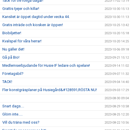
Tack för tre roliga dagar!
2023-11-02 13:19
Grattis tjejer och killar!
2023-10-30 15:13
Kansliet är öppet dagtid under vecka 44.
2023-10-30 11:13
Gratis inträde och kiosken är öppen!
2023-10-25 13:42
Biobiljetter!
2023-10-20 15:18
Kvalspel för våra herrar!
2023-10-20 14:25
Nu gäller det!
2023-10-06 09:18
Gå på Bio!
2023-09-21 15:12
Medlemserbjudande för Husie IF ledare och spelare!
2023-09-14 11:02
Företagsbil?
2023-09-07 11:32
TACK!
2023-09-04 14:40
Fler konstgräsplaner på Husiegård&#128591;RÖSTA NU!
2023-09-03 17:29
2023-08-30 09:04
Snart dags....
2023-08-29 10:58
Glöm inte.....
2023-08-25 12:20
Vill du träna med oss?
2023-08-22 10:56