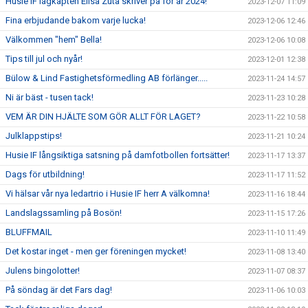
Husie IF lagkapten Elisa Zuta skriver på för år 2024!
2023-12-07 11:09
Fina erbjudande bakom varje lucka!
2023-12-06 12:46
Välkommen "hem" Bella!
2023-12-06 10:08
Tips till jul och nyår!
2023-12-01 12:38
Bülow & Lind Fastighetsförmedling AB förlänger.....
2023-11-24 14:57
Ni är bäst - tusen tack!
2023-11-23 10:28
VEM ÄR DIN HJÄLTE SOM GÖR ALLT FÖR LAGET?
2023-11-22 10:58
Julklappstips!
2023-11-21 10:24
Husie IF långsiktiga satsning på damfotbollen fortsätter!
2023-11-17 13:37
Dags för utbildning!
2023-11-17 11:52
Vi hälsar vår nya ledartrio i Husie IF herr A välkomna!
2023-11-16 18:44
Landslagssamling på Bosön!
2023-11-15 17:26
BLUFFMAIL
2023-11-10 11:49
Det kostar inget - men ger föreningen mycket!
2023-11-08 13:40
Julens bingolotter!
2023-11-07 08:37
På söndag är det Fars dag!
2023-11-06 10:03