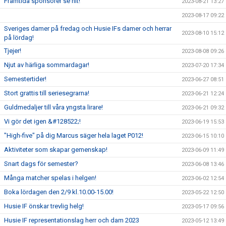
Framtida sponsorer se hit!
2023-08-21 13:27
2023-08-17 09:22
Sveriges damer på fredag och Husie IFs damer och herrar
2023-08-10 15:12
på lördag!
Tjejer!
2023-08-08 09:26
Njut av härliga sommardagar!
2023-07-20 17:34
Semestertider!
2023-06-27 08:51
Stort grattis till seriesegrarna!
2023-06-21 12:24
Guldmedaljer till våra yngsta lirare!
2023-06-21 09:32
Vi gör det igen &#128522;!
2023-06-19 15:53
"High-five" på dig Marcus säger hela laget P012!
2023-06-15 10:10
Aktiviteter som skapar gemenskap!
2023-06-09 11:49
Snart dags för semester?
2023-06-08 13:46
Många matcher spelas i helgen!
2023-06-02 12:54
Boka lördagen den 2/9 kl.10.00-15.00!
2023-05-22 12:50
Husie IF önskar trevlig helg!
2023-05-17 09:56
Husie IF representationslag herr och dam 2023
2023-05-12 13:49