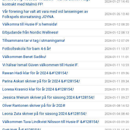
2024-01-27 14:45
kontrakt med Malmö FF!
Vår förening har valt att vara med vid lanseringen av
2024-01-26 13:40
Folkspels storsatsning JOYNA.
Välkomna till Husie IF:s hemsida!
2024-01-12 08:20
Erbjudande från Nordic Wellness!
2024-01-12 08:13
Tillsammans tar vi tag i utmaningarna!
2024-01-12 07:09
Fotbollsskola för barn 4-6 år!
2024-01-11 13:37
Välkommen Benet Sadiku!
2024-01-11 11:01
Vi hälsar Ismail Güven välkommen till Husie IF.
2024-01-11 10:59
Rawan Hadi klar för år 2024 &#128154;!
2024-01-11 09:36
Parina Askari skriver på för år 2024 &#128154;!
2024-01-11 09:34
Loresa Krasnici klar för år 2024 &#128154;!
2024-01-11 09:31
Jessica Weirum skriver på för säsong 2024 &#128154;!
2024-01-11 09:27
Oliver Rantonen skriver på för år 2024!
2024-01-08 14:52
Leona Zuta skriver på för säsong 2024 &#128154;!
2024-01-04 08:40
Välkommen Tuva Lindkvist Nilsson till Husie IF &#128154;!
2024-01-03 09:20
Gott Nytt År&#128154;!