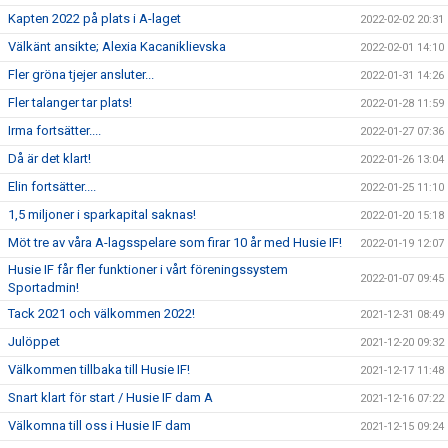
Kapten 2022 på plats i A-laget
2022-02-02 20:31
Välkänt ansikte; Alexia Kacaniklievska
2022-02-01 14:10
Fler gröna tjejer ansluter...
2022-01-31 14:26
Fler talanger tar plats!
2022-01-28 11:59
Irma fortsätter....
2022-01-27 07:36
Då är det klart!
2022-01-26 13:04
Elin fortsätter....
2022-01-25 11:10
1,5 miljoner i sparkapital saknas!
2022-01-20 15:18
Möt tre av våra A-lagsspelare som firar 10 år med Husie IF!
2022-01-19 12:07
Husie IF får fler funktioner i vårt föreningssystem
2022-01-07 09:45
Sportadmin!
Tack 2021 och välkommen 2022!
2021-12-31 08:49
Julöppet
2021-12-20 09:32
Välkommen tillbaka till Husie IF!
2021-12-17 11:48
Snart klart för start / Husie IF dam A
2021-12-16 07:22
Välkomna till oss i Husie IF dam
2021-12-15 09:24