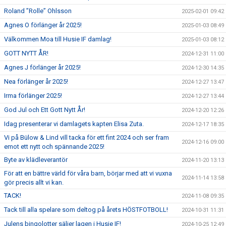
Roland ”Rolle” Ohlsson
2025-02-01 09:42
Agnes O förlänger år 2025!
2025-01-03 08:49
Välkommen Moa till Husie IF damlag!
2025-01-03 08:12
GOTT NYTT ÅR!
2024-12-31 11:00
Agnes J förlänger år 2025!
2024-12-30 14:35
Nea förlänger år 2025!
2024-12-27 13:47
Irma förlänger 2025!
2024-12-27 13:44
God Jul och Ett Gott Nytt År!
2024-12-20 12:26
Idag presenterar vi damlagets kapten Elisa Zuta.
2024-12-17 18:35
Vi på Bülow & Lind vill tacka för ett fint 2024 och ser fram
2024-12-16 09:00
emot ett nytt och spännande 2025!
Byte av klädleverantör
2024-11-20 13:13
För att en bättre värld för våra barn, börjar med att vi vuxna
2024-11-14 13:58
gör precis allt vi kan.
TACK!
2024-11-08 09:35
Tack till alla spelare som deltog på årets HÖSTFOTBOLL!
2024-10-31 11:31
Julens bingolotter säljer lagen i Husie IF!
2024-10-25 12:49