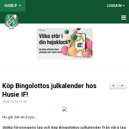
HUSIE IF
LOGGA IN
HEM
KONTAKT
LAG
MATCHER
KALENDER
Köp Bingolottos julkalender hos
<
>
DOKUMENT
Husie IF!
2025-10-14 16:45
SHOPEN
MEDLEMSRABATTER
Nu går det att köpa....
Stötta föreningens lag och köp Bingolottos julkalender från våra lag
MEDLEMSAVGIFTER