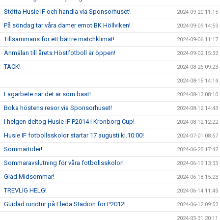
Stötta Husie IF och handla via Sponsorhuset!
2024-09-20 11:15
På söndag tar våra damer emot BK Höllviken!
2024-09-09 14:53
Tillsammans för ett bättre matchklimat!
2024-09-06 11:17
Anmälan till årets Höstfotboll är öppen!
2024-09-02 15:32
TACK!
2024-08-26 09:23
2024-08-15 14:14
Lagarbete när det är som bäst!
2024-08-13 08:10
Boka höstens resor via Sponsorhuset!
2024-08-12 14:43
I helgen deltog Husie IF P2014 i Kronborg Cup!
2024-08-12 12:22
Husie IF fotbollsskolor startar 17 augusti kl.10:00!
2024-07-01 08:57
Sommartider!
2024-06-25 17:42
Sommaravslutning för våra fotbollsskolor!
2024-06-19 13:33
Glad Midsommar!
2024-06-18 15:23
TREVLIG HELG!
2024-06-14 11:45
Guidad rundtur på Eleda Stadion för P2012!
2024-06-12 09:52
2024-05-31 20:11