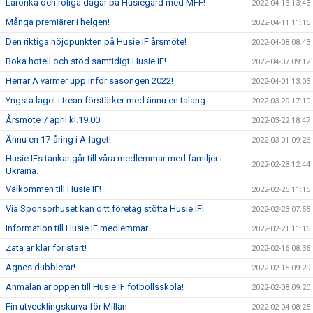
Lärorika och roliga dagar på Husiegård med MFF!
2022-04-13 13:43
Många premiärer i helgen!
2022-04-11 11:15
Den riktiga höjdpunkten på Husie IF årsmöte!
2022-04-08 08:43
Boka hotell och stöd samtidigt Husie IF!
2022-04-07 09:12
Herrar A värmer upp inför säsongen 2022!
2022-04-01 13:03
Yngsta laget i trean förstärker med ännu en talang
2022-03-29 17:10
Årsmöte 7 april kl.19.00
2022-03-22 18:47
Ännu en 17-åring i A-laget!
2022-03-01 09:26
Husie IFs tankar går till våra medlemmar med familjer i
2022-02-28 12:44
Ukraina.
Välkommen till Husie IF!
2022-02-25 11:15
Via Sponsorhuset kan ditt företag stötta Husie IF!
2022-02-23 07:55
Information till Husie IF medlemmar.
2022-02-21 11:16
Zäta är klar för start!
2022-02-16 08:36
Agnes dubblerar!
2022-02-15 09:29
Anmälan är öppen till Husie IF fotbollsskola!
2022-02-08 09:20
Fin utvecklingskurva för Millan
2022-02-04 08:25