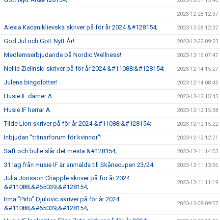
2023-12-31 15:40
2023-12-28 12:37
Alexia Kacaniklievska skriver på för år 2024 &#128154;
2023-12-28 12:32
God Jul och Gott Nytt År!
2023-12-22 09:23
Medlemserbjudande på Nordic Wellness!
2023-12-16 07:47
Nellie Zielinski skriver på för år 2024 &#11088;&#128154;
2023-12-14 15:27
Julens bingolotter!
2023-12-14 08:45
Husie IF damer A.
2023-12-12 15:43
Husie IF herrar A.
2023-12-12 15:38
Tilde Lion skriver på för år 2024 &#11088;&#128154;
2023-12-12 15:22
Inbjudan "tränarforum för kvinnor"!
2023-12-12 12:21
Saft och bulle slår det mesta &#128154;
2023-12-11 14:03
31 lag från Husie IF är anmälda till Skånecupen 23/24.
2023-12-11 13:56
Julia Jönsson Chapple skriver på för år 2024
2023-12-11 11:19
&#11088;&#65039;&#128154;
Irma ”Pirlo” Djulovic skriver på för år 2024
2023-12-08 09:57
&#11088;&#65039;&#128154;