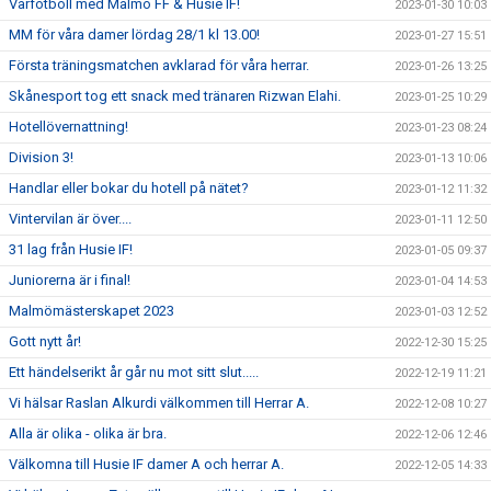
Vårfotboll med Malmö FF & Husie IF!
2023-01-30 10:03
MM för våra damer lördag 28/1 kl 13.00!
2023-01-27 15:51
Första träningsmatchen avklarad för våra herrar.
2023-01-26 13:25
Skånesport tog ett snack med tränaren Rizwan Elahi.
2023-01-25 10:29
Hotellövernattning!
2023-01-23 08:24
Division 3!
2023-01-13 10:06
Handlar eller bokar du hotell på nätet?
2023-01-12 11:32
Vintervilan är över....
2023-01-11 12:50
31 lag från Husie IF!
2023-01-05 09:37
Juniorerna är i final!
2023-01-04 14:53
Malmömästerskapet 2023
2023-01-03 12:52
Gott nytt år!
2022-12-30 15:25
Ett händelserikt år går nu mot sitt slut.....
2022-12-19 11:21
Vi hälsar Raslan Alkurdi välkommen till Herrar A.
2022-12-08 10:27
Alla är olika - olika är bra.
2022-12-06 12:46
Välkomna till Husie IF damer A och herrar A.
2022-12-05 14:33