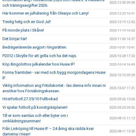
2025-12-30 09:08
och träningsavgifter 2026.
Här kommer en julhälsning från Olearys och Larry!
2025-12-23 16:51
Trevlig helg och en God Jul!
2025-12-19 12:42
På nionde plats i Skåne!
2025-11-19 16:02
Det börjar här!
2025-11-06 16:37
Bedrägeriärende avgjort i tingsrätten.
2025-10-31 10:41
P2012 i Skrylle för att grilla och ha det najs.
2025-10-28 17:20
Köp Bingolottos julkalender hos Husie IF!
2025-10-14 16:45
Forma framtiden - var med och bygg morgondagens Husie
2025-10-10 09:39
IF
Viktig information ang Fritidskortet - läs denna info innan ni
2025-10-07 11:31
ansöker hos Försäkringskassan.
Höstfotboll 27-29/10 Fullbokad
2025-09-26 13:06
Vi spelar fotboll på konstgräsplanen!
2025-09-23 09:26
Till er som samlas och eller byter om i
2025-08-15 11:12
omklädningsrummen!
Från Linköping till Husie IF – 24-åring ska rädda kvar
2025-08-11 13:30
damerna i trean!