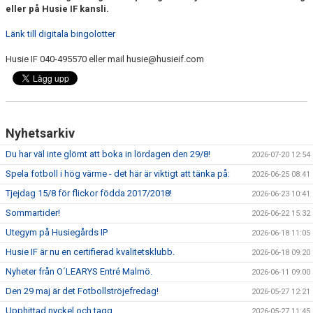
eller på Husie IF kansli.
DOMARE
Länk till digitala bingolotter
Husie IF 040-495570 eller mail husie@husieif.com
NYHETER
Nyhetsarkiv
Du har väl inte glömt att boka in lördagen den 29/8!
2026-07-20 12:54
Spela fotboll i hög värme - det här är viktigt att tänka på:
2026-06-25 08:41
Tjejdag 15/8 för flickor födda 2017/2018!
2026-06-23 10:41
Sommartider!
2026-06-22 15:32
Utegym på Husiegårds IP
2026-06-18 11:05
Husie IF är nu en certifierad kvalitetsklubb.
2026-06-18 09:20
Nyheter från O´LEARYS Entré Malmö.
2026-06-11 09:00
Den 29 maj är det Fotbollströjefredag!
2026-05-27 12:21
Upphittad nyckel och tagg
2026-05-27 11:45