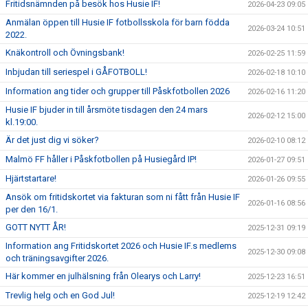
Fritidsnämnden på besök hos Husie IF!
2026-04-23 09:05
Anmälan öppen till Husie IF fotbollsskola för barn födda
2026-03-24 10:51
2022.
Knäkontroll och Övningsbank!
2026-02-25 11:59
Inbjudan till seriespel i GÅFOTBOLL!
2026-02-18 10:10
Information ang tider och grupper till Påskfotbollen 2026
2026-02-16 11:20
Husie IF bjuder in till årsmöte tisdagen den 24 mars
2026-02-12 15:00
kl.19:00.
Är det just dig vi söker?
2026-02-10 08:12
Malmö FF håller i Påskfotbollen på Husiegård IP!
2026-01-27 09:51
Hjärtstartare!
2026-01-26 09:55
Ansök om fritidskortet via fakturan som ni fått från Husie IF
2026-01-16 08:56
per den 16/1.
GOTT NYTT ÅR!
2025-12-31 09:19
Information ang Fritidskortet 2026 och Husie IF.s medlems
2025-12-30 09:08
och träningsavgifter 2026.
Här kommer en julhälsning från Olearys och Larry!
2025-12-23 16:51
Trevlig helg och en God Jul!
2025-12-19 12:42