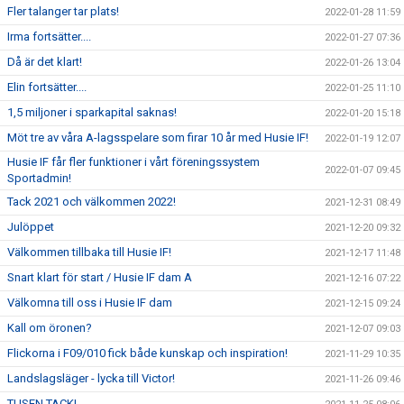
Fler talanger tar plats!
2022-01-28 11:59
Irma fortsätter....
2022-01-27 07:36
Då är det klart!
2022-01-26 13:04
Elin fortsätter....
2022-01-25 11:10
1,5 miljoner i sparkapital saknas!
2022-01-20 15:18
Möt tre av våra A-lagsspelare som firar 10 år med Husie IF!
2022-01-19 12:07
Husie IF får fler funktioner i vårt föreningssystem
2022-01-07 09:45
Sportadmin!
Tack 2021 och välkommen 2022!
2021-12-31 08:49
Julöppet
2021-12-20 09:32
Välkommen tillbaka till Husie IF!
2021-12-17 11:48
Snart klart för start / Husie IF dam A
2021-12-16 07:22
Välkomna till oss i Husie IF dam
2021-12-15 09:24
Kall om öronen?
2021-12-07 09:03
Flickorna i F09/010 fick både kunskap och inspiration!
2021-11-29 10:35
Landslagsläger - lycka till Victor!
2021-11-26 09:46
TUSEN TACK!