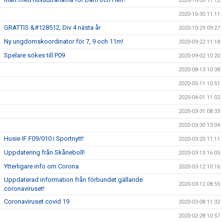
2020-10-30 11:12
2020-10-30 11:11
GRATTIS &#128512; Div 4 nästa år
2020-10-29 09:27
Ny ungdomskoordinator för 7, 9 och 11m!
2020-09-22 11:18
Spelare sökes till P09
2020-09-02 10:20
2020-08-13 10:38
2020-05-11 10:51
2020-04-01 11:02
2020-03-31 08:33
2020-03-30 13:04
Husie IF F09/010 i Sportnytt!
2020-03-20 11:11
Uppdatering från Skåneboll!
2020-03-13 16:05
Ytterligare info om Corona
2020-03-12 10:16
Uppdaterad information från förbundet gällande
2020-03-12 08:55
coronaviruset!
Coronaviruset covid 19
2020-03-08 11:32
2020-02-28 10:57