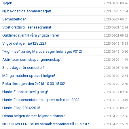
Tjejer!
2023-08-08 09:26
Njut av härliga sommardagar!
2023-07-20 17:34
Semestertider!
2023-06-27 08:51
Stort grattis till seriesegrarna!
2023-06-21 12:24
Guldmedaljer till våra yngsta lirare!
2023-06-21 09:32
Vi gör det igen &#128522;!
2023-06-19 15:53
"High-five" på dig Marcus säger hela laget P012!
2023-06-15 10:10
Aktiviteter som skapar gemenskap!
2023-06-09 11:49
Snart dags för semester?
2023-06-08 13:46
Många matcher spelas i helgen!
2023-06-02 12:54
Boka lördagen den 2/9 kl.10.00-15.00!
2023-05-22 12:50
Husie IF önskar trevlig helg!
2023-05-17 09:56
Husie IF representationslag herr och dam 2023
2023-05-12 13:49
Husie IF lag 2014/2015
2023-05-05 08:22
Denna helgen dömer följande domare.
2023-04-28 12:06
NORDICWELLNESS ny samarbetspartner till Husie IF!
2023-04-25 16:39