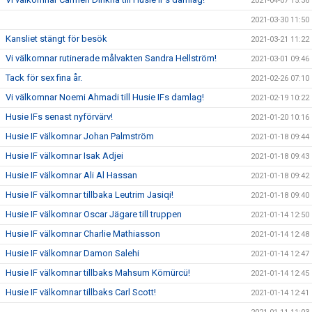
2021-04-07 15:36
2021-03-30 11:50
Kansliet stängt för besök
2021-03-21 11:22
Vi välkomnar rutinerade målvakten Sandra Hellström!
2021-03-01 09:46
Tack för sex fina år.
2021-02-26 07:10
Vi välkomnar Noemi Ahmadi till Husie IFs damlag!
2021-02-19 10:22
Husie IFs senast nyförvärv!
2021-01-20 10:16
Husie IF välkomnar Johan Palmström
2021-01-18 09:44
Husie IF välkomnar Isak Adjei
2021-01-18 09:43
Husie IF välkomnar Ali Al Hassan
2021-01-18 09:42
Husie IF välkomnar tillbaka Leutrim Jasiqi!
2021-01-18 09:40
Husie IF välkomnar Oscar Jägare till truppen
2021-01-14 12:50
Husie IF välkomnar Charlie Mathiasson
2021-01-14 12:48
Husie IF välkomnar Damon Salehi
2021-01-14 12:47
Husie IF välkomnar tillbaks Mahsum Kömürcü!
2021-01-14 12:45
Husie IF välkomnar tillbaks Carl Scott!
2021-01-14 12:41