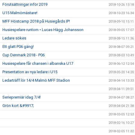
Förutsättningar inför 2019
2018-10-26 13:18
U15 Malmömästare!
2018-10-23 16:34
MFF Höstcamp 2018 på Husiegårds IP!
2018-09-10 15:11
Husiespelare runtom • Lucas Hägg Johansson
2018-09-05 17:07
Ledare sökes
2018-08-15 11:36
Ett glatt P06 gäng!
2018-08-07 09:21
Cup Denmark 2018 - P06
2018-08-03 10:49
Husiespelare får chansen i albanska U17
2018-06-12 12:54
Presentation av nya ledare i U15
2018-05-20 14:20
Ledarträff lör 14/4 Malmö MFF Stadion
2018-04-14 13:33
2018-04-11 09:51
Seriepremiär idag 7/4!
2018-04-07 08:27
Grön kort &#9917;
2018-04-04 21:38
2018-03-05 12:53
2018-02-16 10:27
2018-02-05 11:32