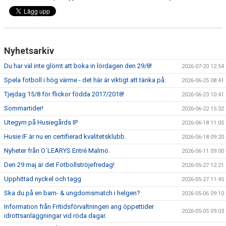
DOMARE
NYHETER
Nyhetsarkiv
Du har väl inte glömt att boka in lördagen den 29/8!
2026-07-20 12:54
Spela fotboll i hög värme - det här är viktigt att tänka på:
2026-06-25 08:41
Tjejdag 15/8 för flickor födda 2017/2018!
2026-06-23 10:41
Sommartider!
2026-06-22 15:32
Utegym på Husiegårds IP
2026-06-18 11:05
Husie IF är nu en certifierad kvalitetsklubb.
2026-06-18 09:20
Nyheter från O´LEARYS Entré Malmö.
2026-06-11 09:00
Den 29 maj är det Fotbollströjefredag!
2026-05-27 12:21
Upphittad nyckel och tagg
2026-05-27 11:45
Ska du på en barn- & ungdomsmatch i helgen?
2026-05-06 09:10
Information från Fritidsförvaltningen ang öppettider
2026-05-05 09:03
idrottsanläggningar vid röda dagar.