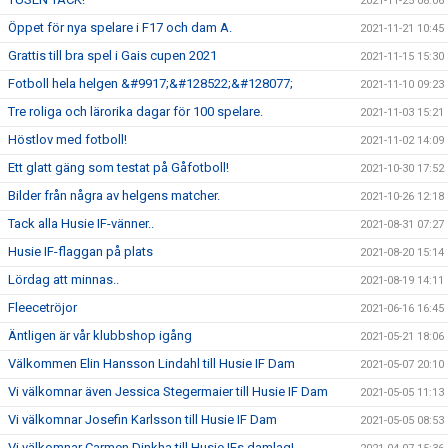
2021-11-25 08:06
Öppet för nya spelare i F17 och dam A.
2021-11-21 10:45
Grattis till bra spel i Gais cupen 2021
2021-11-15 15:30
Fotboll hela helgen &#9917;&#128522;&#128077;
2021-11-10 09:23
Tre roliga och lärorika dagar för 100 spelare.
2021-11-03 15:21
Höstlov med fotboll!
2021-11-02 14:09
Ett glatt gäng som testat på Gåfotboll!
2021-10-30 17:52
Bilder från några av helgens matcher.
2021-10-26 12:18
Tack alla Husie IF-vänner..
2021-08-31 07:27
Husie IF-flaggan på plats
2021-08-20 15:14
Lördag att minnas..
2021-08-19 14:11
Fleecetröjor
2021-06-16 16:45
Äntligen är vår klubbshop igång
2021-05-21 18:06
Välkommen Elin Hansson Lindahl till Husie IF Dam
2021-05-07 20:10
Vi välkomnar även Jessica Stegermaier till Husie IF Dam
2021-05-05 11:13
Vi välkomnar Josefin Karlsson till Husie IF Dam
2021-05-05 08:53
Vi välkomnar Carmen Dinkha till Husie IFs damlag!