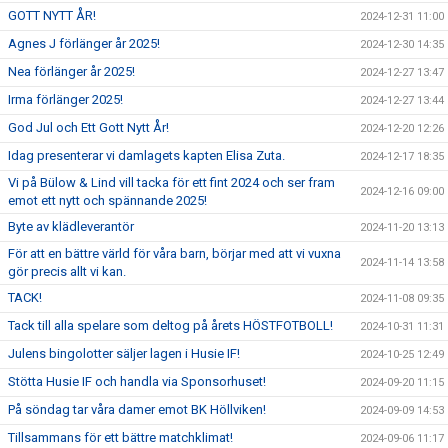
GOTT NYTT ÅR!
2024-12-31 11:00
Agnes J förlänger år 2025!
2024-12-30 14:35
Nea förlänger år 2025!
2024-12-27 13:47
Irma förlänger 2025!
2024-12-27 13:44
God Jul och Ett Gott Nytt År!
2024-12-20 12:26
Idag presenterar vi damlagets kapten Elisa Zuta.
2024-12-17 18:35
Vi på Bülow & Lind vill tacka för ett fint 2024 och ser fram
2024-12-16 09:00
emot ett nytt och spännande 2025!
Byte av klädleverantör
2024-11-20 13:13
För att en bättre värld för våra barn, börjar med att vi vuxna
2024-11-14 13:58
gör precis allt vi kan.
TACK!
2024-11-08 09:35
Tack till alla spelare som deltog på årets HÖSTFOTBOLL!
2024-10-31 11:31
Julens bingolotter säljer lagen i Husie IF!
2024-10-25 12:49
Stötta Husie IF och handla via Sponsorhuset!
2024-09-20 11:15
På söndag tar våra damer emot BK Höllviken!
2024-09-09 14:53
Tillsammans för ett bättre matchklimat!
2024-09-06 11:17