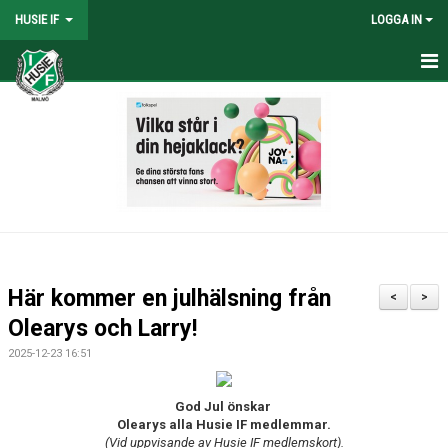
HUSIE IF
LOGGA IN
HEM
KONTAKT
LAG
MATCHER
KALENDER
Här kommer en julhälsning från
<
>
DOKUMENT
Olearys och Larry!
2025-12-23 16:51
SHOPEN
MEDLEMSRABATTER
God Jul önskar
Olearys alla Husie IF medlemmar.
(Vid uppvisande av Husie IF medlemskort).
MEDLEMSAVGIFTER