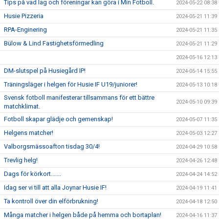
Tips på vad lag och föreningar kan göra i Min Fotboll.
2024-05-22 08:38
Husie Pizzeria
2024-05-21 11:39
RPA-Enginering
2024-05-21 11:35
Bülow & Lind Fastighetsförmedling
2024-05-21 11:29
2024-05-16 12:13
DM-slutspel på Husiegård IP!
2024-05-14 15:55
Träningsläger i helgen för Husie IF U19/juniorer!
2024-05-13 10:18
Svensk fotboll manifesterar tillsammans för ett bättre
2024-05-10 09:39
matchklimat.
Fotboll skapar glädje och gemenskap!
2024-05-07 11:35
Helgens matcher!
2024-05-03 12:27
Valborgsmässoafton tisdag 30/4!
2024-04-29 10:58
Trevlig helg!
2024-04-26 12:48
Dags för körkort.......
2024-04-24 14:52
Idag ser vi till att alla Joynar Husie IF!
2024-04-19 11:41
Ta kontroll över din elförbrukning!
2024-04-18 12:50
Många matcher i helgen både på hemma och bortaplan!
2024-04-16 11:37