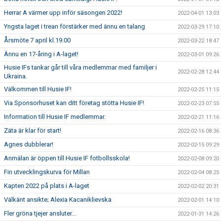
Herrar A värmer upp inför säsongen 2022!
2022-04-01 13:03
Yngsta laget i trean förstärker med ännu en talang
2022-03-29 17:10
Årsmöte 7 april kl.19.00
2022-03-22 18:47
Ännu en 17-åring i A-laget!
2022-03-01 09:26
Husie IFs tankar går till våra medlemmar med familjer i
2022-02-28 12:44
Ukraina.
Välkommen till Husie IF!
2022-02-25 11:15
Via Sponsorhuset kan ditt företag stötta Husie IF!
2022-02-23 07:55
Information till Husie IF medlemmar.
2022-02-21 11:16
Zäta är klar för start!
2022-02-16 08:36
Agnes dubblerar!
2022-02-15 09:29
Anmälan är öppen till Husie IF fotbollsskola!
2022-02-08 09:20
Fin utvecklingskurva för Millan
2022-02-04 08:25
Kapten 2022 på plats i A-laget
2022-02-02 20:31
Välkänt ansikte; Alexia Kacaniklievska
2022-02-01 14:10
Fler gröna tjejer ansluter...
2022-01-31 14:26