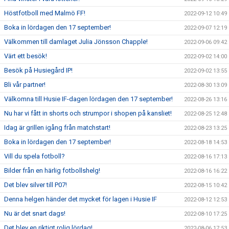
Höstfotboll med Malmö FF!
2022-09-12 10:49
Boka in lördagen den 17 september!
2022-09-07 12:19
Välkommen till damlaget Julia Jönsson Chapple!
2022-09-06 09:42
Värt ett besök!
2022-09-02 14:00
Besök på Husiegård IP!
2022-09-02 13:55
Bli vår partner!
2022-08-30 13:09
Välkomna till Husie IF-dagen lördagen den 17 september!
2022-08-26 13:16
Nu har vi fått in shorts och strumpor i shopen på kansliet!
2022-08-25 12:48
Idag är grillen igång från matchstart!
2022-08-23 13:25
Boka in lördagen den 17 september!
2022-08-18 14:53
Vill du spela fotboll?
2022-08-16 17:13
Bilder från en härlig fotbollshelg!
2022-08-16 16:22
Det blev silver till P07!
2022-08-15 10:42
Denna helgen händer det mycket för lagen i Husie IF
2022-08-12 12:53
Nu är det snart dags!
2022-08-10 17:25
Det blev en riktigt rolig lördag!
2022-08-06 17:53