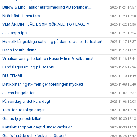
Bülow & Lind Fastighetsförmedling AB förlänger.....
2023-11-24 14:57
Ni är bäst - tusen tack!
2023-11-23 10:28
VEM ÄR DIN HJÄLTE SOM GÖR ALLT FÖR LAGET?
2023-11-22 10:58
Julklappstips!
2023-11-21 10:24
Husie IF långsiktiga satsning på damfotbollen fortsätter!
2023-11-17 13:37
Dags för utbildning!
2023-11-17 11:52
Vi hälsar vår nya ledartrio i Husie IF herr A välkomna!
2023-11-16 18:44
Landslagssamling på Bosön!
2023-11-15 17:26
BLUFFMAIL
2023-11-10 11:49
Det kostar inget - men ger föreningen mycket!
2023-11-08 13:40
Julens bingolotter!
2023-11-07 08:37
På söndag är det Fars dag!
2023-11-06 10:03
Tack för tre roliga dagar!
2023-11-02 13:19
Grattis tjejer och killar!
2023-10-30 15:13
Kansliet är öppet dagtid under vecka 44.
2023-10-30 11:13
Gratis inträde och kiosken är öppen!
2023-10-25 13:42