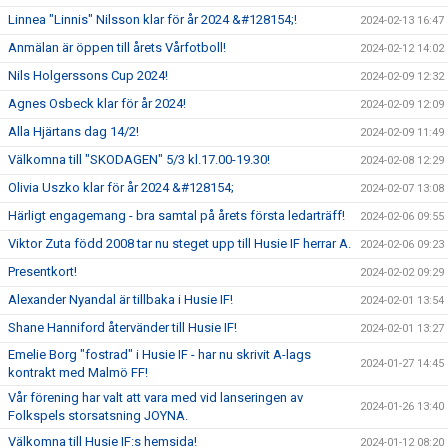
Linnea "Linnis" Nilsson klar för år 2024 &#128154;!
2024-02-13 16:47
Anmälan är öppen till årets Vårfotboll!
2024-02-12 14:02
Nils Holgerssons Cup 2024!
2024-02-09 12:32
Agnes Osbeck klar för år 2024!
2024-02-09 12:09
Alla Hjärtans dag 14/2!
2024-02-09 11:49
Välkomna till "SKODAGEN" 5/3 kl.17.00-19.30!
2024-02-08 12:29
Olivia Uszko klar för år 2024 &#128154;
2024-02-07 13:08
Härligt engagemang - bra samtal på årets första ledarträff!
2024-02-06 09:55
Viktor Zuta född 2008 tar nu steget upp till Husie IF herrar A.
2024-02-06 09:23
Presentkort!
2024-02-02 09:29
Alexander Nyandal är tillbaka i Husie IF!
2024-02-01 13:54
Shane Hanniford återvänder till Husie IF!
2024-02-01 13:27
Emelie Borg "fostrad" i Husie IF - har nu skrivit A-lags
2024-01-27 14:45
kontrakt med Malmö FF!
Vår förening har valt att vara med vid lanseringen av
2024-01-26 13:40
Folkspels storsatsning JOYNA.
Välkomna till Husie IF:s hemsida!
2024-01-12 08:20