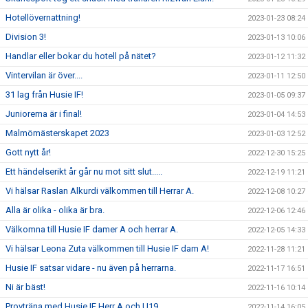
Hotellövernattning!
2023-01-23 08:24
Division 3!
2023-01-13 10:06
Handlar eller bokar du hotell på nätet?
2023-01-12 11:32
Vintervilan är över....
2023-01-11 12:50
31 lag från Husie IF!
2023-01-05 09:37
Juniorerna är i final!
2023-01-04 14:53
Malmömästerskapet 2023
2023-01-03 12:52
Gott nytt år!
2022-12-30 15:25
Ett händelserikt år går nu mot sitt slut.....
2022-12-19 11:21
Vi hälsar Raslan Alkurdi välkommen till Herrar A.
2022-12-08 10:27
Alla är olika - olika är bra.
2022-12-06 12:46
Välkomna till Husie IF damer A och herrar A.
2022-12-05 14:33
Vi hälsar Leona Zuta välkommen till Husie IF dam A!
2022-11-28 11:21
Husie IF satsar vidare - nu även på herrarna.
2022-11-17 16:51
Ni är bäst!
2022-11-16 10:14
Provträna med Husie IF Herr A och U19.
2022-11-14 16:05