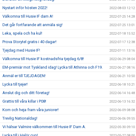
Nystart inför hösten 2022!
2022-08-03 12:12
Välkomna till Husie IF dam A!
2022-07-25 14:28
Det går fortfarande att anmäla sig!
2022-07-25 13:01
Leka, spela och ha kul!
2022-07-18 15:52
Prova Storytel gratis i 40 dagar!
2022-07-17 12:38
Tjejdag med Husie IF!
2022-07-11 13:16
Välkomna till Husie IF kostnadsfria tjejdag 6/8!
2022-06-29 08:04
EM-premiär mot Tyskland idag! Lycka till Athinna och F19.
2022-06-27 08:16
Anmäl er till TJEJDAGEN!
2022-06-21 10:50
Lycka till tjejer!
2022-06-18 10:21
Anslut dig och ditt företag!
2022-06-14 16:48
Grattis till våra killar i P08!
2022-06-13 16:32
Kom och heja fram våra juniorer!
2022-06-09 08:08
Trevlig Nationaldag!
2022-06-06 09:55
Vi hälsar Valmire välkommen till Husie IF Dam A.
2022-05-30 09:10
Lycka till i Halör cup!
2022-05-27 08:00