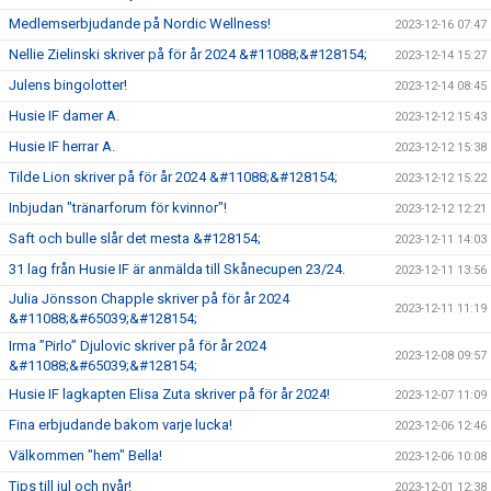
Medlemserbjudande på Nordic Wellness!
2023-12-16 07:47
Nellie Zielinski skriver på för år 2024 &#11088;&#128154;
2023-12-14 15:27
Julens bingolotter!
2023-12-14 08:45
Husie IF damer A.
2023-12-12 15:43
Husie IF herrar A.
2023-12-12 15:38
Tilde Lion skriver på för år 2024 &#11088;&#128154;
2023-12-12 15:22
Inbjudan "tränarforum för kvinnor"!
2023-12-12 12:21
Saft och bulle slår det mesta &#128154;
2023-12-11 14:03
31 lag från Husie IF är anmälda till Skånecupen 23/24.
2023-12-11 13:56
Julia Jönsson Chapple skriver på för år 2024
2023-12-11 11:19
&#11088;&#65039;&#128154;
Irma ”Pirlo” Djulovic skriver på för år 2024
2023-12-08 09:57
&#11088;&#65039;&#128154;
Husie IF lagkapten Elisa Zuta skriver på för år 2024!
2023-12-07 11:09
Fina erbjudande bakom varje lucka!
2023-12-06 12:46
Välkommen "hem" Bella!
2023-12-06 10:08
Tips till jul och nyår!
2023-12-01 12:38