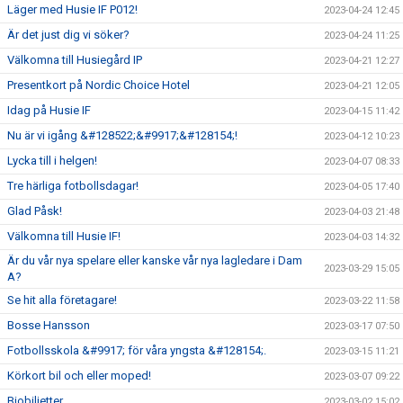
Läger med Husie IF P012!
2023-04-24 12:45
Är det just dig vi söker?
2023-04-24 11:25
Välkomna till Husiegård IP
2023-04-21 12:27
Presentkort på Nordic Choice Hotel
2023-04-21 12:05
Idag på Husie IF
2023-04-15 11:42
Nu är vi igång &#128522;&#9917;&#128154;!
2023-04-12 10:23
Lycka till i helgen!
2023-04-07 08:33
Tre härliga fotbollsdagar!
2023-04-05 17:40
Glad Påsk!
2023-04-03 21:48
Välkomna till Husie IF!
2023-04-03 14:32
Är du vår nya spelare eller kanske vår nya lagledare i Dam
2023-03-29 15:05
A?
Se hit alla företagare!
2023-03-22 11:58
Bosse Hansson
2023-03-17 07:50
Fotbollsskola &#9917; för våra yngsta &#128154;.
2023-03-15 11:21
Körkort bil och eller moped!
2023-03-07 09:22
Biobiljetter
2023-03-02 15:02