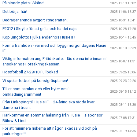
På nionde plats i Skåne!
2025-11-19 16:02
Det börjar här!
2025-11-06 16:37
Bedrägeriärende avgjort i tingsrätten.
2025-10-31 10:41
P2012 i Skrylle för att grilla och ha det najs.
2025-10-28 17:20
Köp Bingolottos julkalender hos Husie IF!
2025-10-14 16:45
Forma framtiden - var med och bygg morgondagens Husie
2025-10-10 09:39
IF
Viktig information ang Fritidskortet - läs denna info innan ni
2025-10-07 11:31
ansöker hos Försäkringskassan.
Höstfotboll 27-29/10 Fullbokad
2025-09-26 13:06
Vi spelar fotboll på konstgräsplanen!
2025-09-23 09:26
Till er som samlas och eller byter om i
2025-08-15 11:12
omklädningsrummen!
Från Linköping till Husie IF – 24-åring ska rädda kvar
2025-08-11 13:30
damerna i trean!
Här kommer en sommar hälsning från Husie IF.s sponsor
2025-07-08 17:31
Bülow & Lind!
För att minimera riskerna att någon skadas vid och på
2025-05-19 14:35
parkeringen!!!