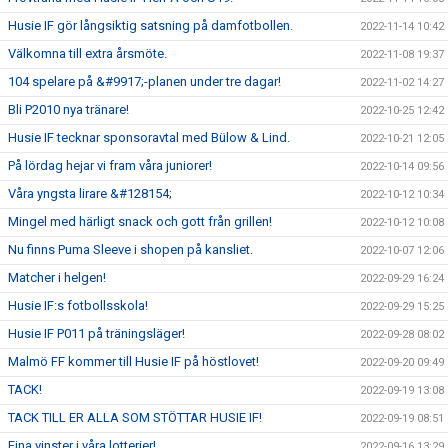
Husie IF gör långsiktig satsning på damfotbollen.
2022-11-14 10:42
Välkomna till extra årsmöte.
2022-11-08 19:37
104 spelare på &#9917;-planen under tre dagar!
2022-11-02 14:27
Bli P2010 nya tränare!
2022-10-25 12:42
Husie IF tecknar sponsoravtal med Bülow & Lind.
2022-10-21 12:05
På lördag hejar vi fram våra juniorer!
2022-10-14 09:56
Våra yngsta lirare &#128154;
2022-10-12 10:34
Mingel med härligt snack och gott från grillen!
2022-10-12 10:08
Nu finns Puma Sleeve i shopen på kansliet.
2022-10-07 12:06
Matcher i helgen!
2022-09-29 16:24
Husie IF:s fotbollsskola!
2022-09-29 15:25
Husie IF P011 på träningsläger!
2022-09-28 08:02
Malmö FF kommer till Husie IF på höstlovet!
2022-09-20 09:49
TACK!
2022-09-19 13:08
TACK TILL ER ALLA SOM STÖTTAR HUSIE IF!
2022-09-19 08:51
Fina vinster i våra lotterier!
2022-09-16 13:29