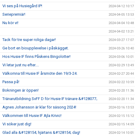
Vi ses på Husiegård IP!
2024-04-12 10:17
Seriepremiär!
2024-04-05 13:53
Nu kör vi!
2024-04-04 10:48
2024-04-02 13:21
Tack för tre super roliga dagar!
2024-03-27 17:07
Ge bort en bioupplevelse i påskägget.
2024-03-26 10:40
Hos Husie IF finns Påskens Bingolotter!
2024-03-06 10:01
Vi letar just nu efter....
2024-02-29 13:49
Välkomna till Husie IF årsmöte den 19/3-24.
2024-02-27 20:44
Passa på!
2024-02-22 10:59
Bokningen är öppen!
2024-02-20 11:36
Tränarutbildning SvFF D för Husie IF tränare &#128077;.
2024-02-20 11:34
Agnes Johansson är klar för säsong 2024!
2024-02-16 13:53
Välkommen till Husie IF Ajla Krivic!
2024-02-15 15:12
Vi söker just dig!
2024-02-15 14:09
Glad alla &#128154; hjärtans &#128154; dag!
2024-02-14 10:01