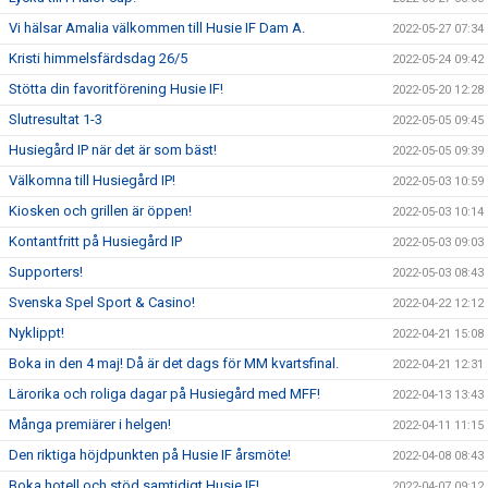
Vi hälsar Amalia välkommen till Husie IF Dam A.
2022-05-27 07:34
Kristi himmelsfärdsdag 26/5
2022-05-24 09:42
Stötta din favoritförening Husie IF!
2022-05-20 12:28
Slutresultat 1-3
2022-05-05 09:45
Husiegård IP när det är som bäst!
2022-05-05 09:39
Välkomna till Husiegård IP!
2022-05-03 10:59
Kiosken och grillen är öppen!
2022-05-03 10:14
Kontantfritt på Husiegård IP
2022-05-03 09:03
Supporters!
2022-05-03 08:43
Svenska Spel Sport & Casino!
2022-04-22 12:12
Nyklippt!
2022-04-21 15:08
Boka in den 4 maj! Då är det dags för MM kvartsfinal.
2022-04-21 12:31
Lärorika och roliga dagar på Husiegård med MFF!
2022-04-13 13:43
Många premiärer i helgen!
2022-04-11 11:15
Den riktiga höjdpunkten på Husie IF årsmöte!
2022-04-08 08:43
Boka hotell och stöd samtidigt Husie IF!
2022-04-07 09:12