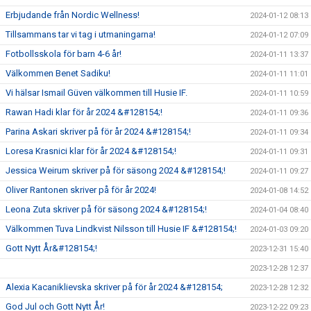
Erbjudande från Nordic Wellness!
2024-01-12 08:13
Tillsammans tar vi tag i utmaningarna!
2024-01-12 07:09
Fotbollsskola för barn 4-6 år!
2024-01-11 13:37
Välkommen Benet Sadiku!
2024-01-11 11:01
Vi hälsar Ismail Güven välkommen till Husie IF.
2024-01-11 10:59
Rawan Hadi klar för år 2024 &#128154;!
2024-01-11 09:36
Parina Askari skriver på för år 2024 &#128154;!
2024-01-11 09:34
Loresa Krasnici klar för år 2024 &#128154;!
2024-01-11 09:31
Jessica Weirum skriver på för säsong 2024 &#128154;!
2024-01-11 09:27
Oliver Rantonen skriver på för år 2024!
2024-01-08 14:52
Leona Zuta skriver på för säsong 2024 &#128154;!
2024-01-04 08:40
Välkommen Tuva Lindkvist Nilsson till Husie IF &#128154;!
2024-01-03 09:20
Gott Nytt År&#128154;!
2023-12-31 15:40
2023-12-28 12:37
Alexia Kacaniklievska skriver på för år 2024 &#128154;
2023-12-28 12:32
God Jul och Gott Nytt År!
2023-12-22 09:23