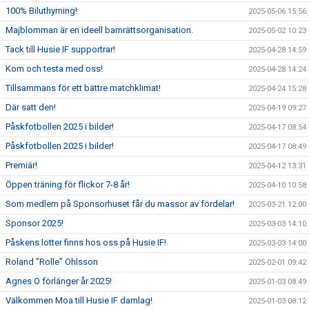
100% Biluthyrning!
2025-05-06 15:56
Majblomman är en ideell barnrättsorganisation.
2025-05-02 10:23
Tack till Husie IF supportrar!
2025-04-28 14:59
Kom och testa med oss!
2025-04-28 14:24
Tillsammans för ett bättre matchklimat!
2025-04-24 15:28
Där satt den!
2025-04-19 09:27
Påskfotbollen 2025 i bilder!
2025-04-17 08:54
Påskfotbollen 2025 i bilder!
2025-04-17 08:49
Premiär!
2025-04-12 13:31
Öppen träning för flickor 7-8 år!
2025-04-10 10:58
Som medlem på Sponsorhuset får du massor av fördelar!
2025-03-21 12:00
Sponsor 2025!
2025-03-03 14:10
Påskens lotter finns hos oss på Husie IF!
2025-03-03 14:00
Roland ”Rolle” Ohlsson
2025-02-01 09:42
Agnes O förlänger år 2025!
2025-01-03 08:49
Välkommen Moa till Husie IF damlag!
2025-01-03 08:12