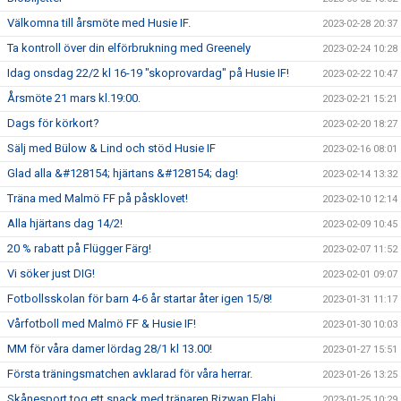
Välkomna till årsmöte med Husie IF.
2023-02-28 20:37
Ta kontroll över din elförbrukning med Greenely
2023-02-24 10:28
Idag onsdag 22/2 kl 16-19 "skoprovardag" på Husie IF!
2023-02-22 10:47
Årsmöte 21 mars kl.19:00.
2023-02-21 15:21
Dags för körkort?
2023-02-20 18:27
Sälj med Bülow & Lind och stöd Husie IF
2023-02-16 08:01
Glad alla &#128154; hjärtans &#128154; dag!
2023-02-14 13:32
Träna med Malmö FF på påsklovet!
2023-02-10 12:14
Alla hjärtans dag 14/2!
2023-02-09 10:45
20 % rabatt på Flügger Färg!
2023-02-07 11:52
Vi söker just DIG!
2023-02-01 09:07
Fotbollsskolan för barn 4-6 år startar åter igen 15/8!
2023-01-31 11:17
Vårfotboll med Malmö FF & Husie IF!
2023-01-30 10:03
MM för våra damer lördag 28/1 kl 13.00!
2023-01-27 15:51
Första träningsmatchen avklarad för våra herrar.
2023-01-26 13:25
Skånesport tog ett snack med tränaren Rizwan Elahi.
2023-01-25 10:29