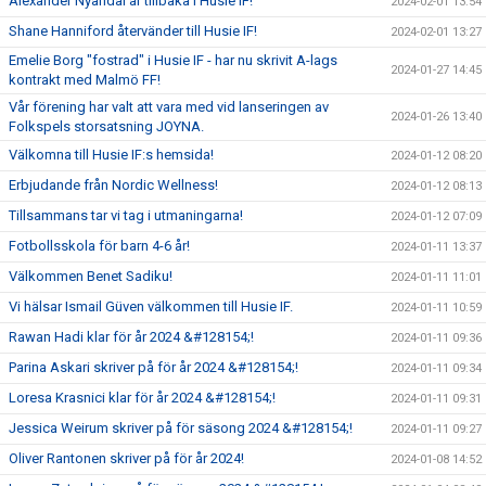
Alexander Nyandal är tillbaka i Husie IF!
2024-02-01 13:54
Shane Hanniford återvänder till Husie IF!
2024-02-01 13:27
Emelie Borg "fostrad" i Husie IF - har nu skrivit A-lags
2024-01-27 14:45
kontrakt med Malmö FF!
Vår förening har valt att vara med vid lanseringen av
2024-01-26 13:40
Folkspels storsatsning JOYNA.
Välkomna till Husie IF:s hemsida!
2024-01-12 08:20
Erbjudande från Nordic Wellness!
2024-01-12 08:13
Tillsammans tar vi tag i utmaningarna!
2024-01-12 07:09
Fotbollsskola för barn 4-6 år!
2024-01-11 13:37
Välkommen Benet Sadiku!
2024-01-11 11:01
Vi hälsar Ismail Güven välkommen till Husie IF.
2024-01-11 10:59
Rawan Hadi klar för år 2024 &#128154;!
2024-01-11 09:36
Parina Askari skriver på för år 2024 &#128154;!
2024-01-11 09:34
Loresa Krasnici klar för år 2024 &#128154;!
2024-01-11 09:31
Jessica Weirum skriver på för säsong 2024 &#128154;!
2024-01-11 09:27
Oliver Rantonen skriver på för år 2024!
2024-01-08 14:52