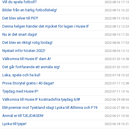
Vill du spela fotboll?
2022-08-16 17:13
Bilder från en härlig fotbollshelg!
2022-08-16 16:22
Det blev silver till P07!
2022-08-15 10:42
Denna helgen händer det mycket för lagen i Husie IF
2022-08-12 12:53
Nu är det snart dags!
2022-08-10 17:25
Det blev en riktigt rolig lördag!
2022-08-06 17:53
Nystart inför hösten 2022!
2022-08-03 12:12
Välkomna till Husie IF dam A!
2022-07-25 14:28
Det går fortfarande att anmäla sig!
2022-07-25 13:01
Leka, spela och ha kul!
2022-07-18 15:52
Prova Storytel gratis i 40 dagar!
2022-07-17 12:38
Tjejdag med Husie IF!
2022-07-11 13:16
Välkomna till Husie IF kostnadsfria tjejdag 6/8!
2022-06-29 08:04
EM-premiär mot Tyskland idag! Lycka till Athinna och F19.
2022-06-27 08:16
Anmäl er till TJEJDAGEN!
2022-06-21 10:50
Lycka till tjejer!
2022-06-18 10:21