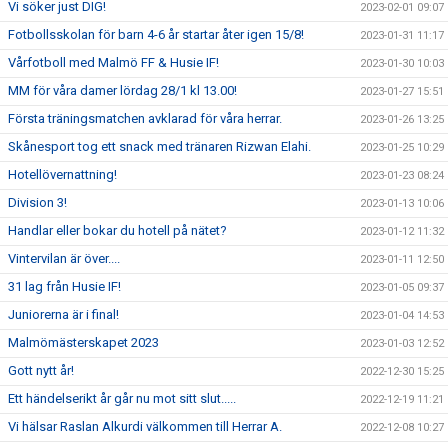
Vi söker just DIG!
2023-02-01 09:07
Fotbollsskolan för barn 4-6 år startar åter igen 15/8!
2023-01-31 11:17
Vårfotboll med Malmö FF & Husie IF!
2023-01-30 10:03
MM för våra damer lördag 28/1 kl 13.00!
2023-01-27 15:51
Första träningsmatchen avklarad för våra herrar.
2023-01-26 13:25
Skånesport tog ett snack med tränaren Rizwan Elahi.
2023-01-25 10:29
Hotellövernattning!
2023-01-23 08:24
Division 3!
2023-01-13 10:06
Handlar eller bokar du hotell på nätet?
2023-01-12 11:32
Vintervilan är över....
2023-01-11 12:50
31 lag från Husie IF!
2023-01-05 09:37
Juniorerna är i final!
2023-01-04 14:53
Malmömästerskapet 2023
2023-01-03 12:52
Gott nytt år!
2022-12-30 15:25
Ett händelserikt år går nu mot sitt slut.....
2022-12-19 11:21
Vi hälsar Raslan Alkurdi välkommen till Herrar A.
2022-12-08 10:27