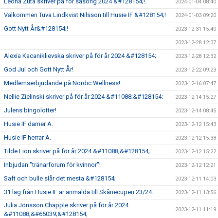
Leona Zuta skriver på för säsong 2024 &#128154;!
2024-01-04 08:40
Välkommen Tuva Lindkvist Nilsson till Husie IF &#128154;!
2024-01-03 09:20
Gott Nytt År&#128154;!
2023-12-31 15:40
2023-12-28 12:37
Alexia Kacaniklievska skriver på för år 2024 &#128154;
2023-12-28 12:32
God Jul och Gott Nytt År!
2023-12-22 09:23
Medlemserbjudande på Nordic Wellness!
2023-12-16 07:47
Nellie Zielinski skriver på för år 2024 &#11088;&#128154;
2023-12-14 15:27
Julens bingolotter!
2023-12-14 08:45
Husie IF damer A.
2023-12-12 15:43
Husie IF herrar A.
2023-12-12 15:38
Tilde Lion skriver på för år 2024 &#11088;&#128154;
2023-12-12 15:22
Inbjudan "tränarforum för kvinnor"!
2023-12-12 12:21
Saft och bulle slår det mesta &#128154;
2023-12-11 14:03
31 lag från Husie IF är anmälda till Skånecupen 23/24.
2023-12-11 13:56
Julia Jönsson Chapple skriver på för år 2024
2023-12-11 11:19
&#11088;&#65039;&#128154;