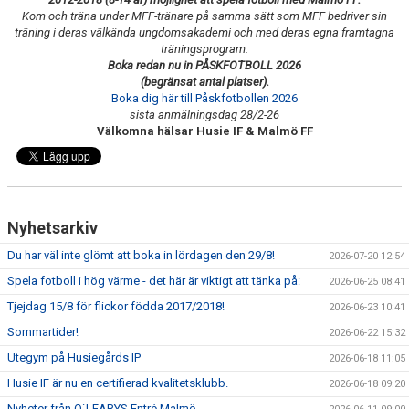
Kom och träna under MFF-tränare på samma sätt som MFF bedriver sin
träning i deras välkända ungdomsakademi och med deras egna framtagna
DOMARE
träningsprogram.
Boka redan nu in PÅSKFOTBOLL 2026
NYHETER
(begränsat antal platser).
Boka dig här till Påskfotbollen 2026
sista anmälningsdag 28/2-26
Välkomna hälsar Husie IF & Malmö FF
Nyhetsarkiv
Du har väl inte glömt att boka in lördagen den 29/8!
2026-07-20 12:54
Spela fotboll i hög värme - det här är viktigt att tänka på:
2026-06-25 08:41
Tjejdag 15/8 för flickor födda 2017/2018!
2026-06-23 10:41
Sommartider!
2026-06-22 15:32
Utegym på Husiegårds IP
2026-06-18 11:05
Husie IF är nu en certifierad kvalitetsklubb.
2026-06-18 09:20
Nyheter från O´LEARYS Entré Malmö.