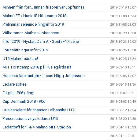
Minnen från förr... (innan frisörer var uppfunna)
2019-01-18 10:07
Malmö FF / Husie IF Höstcamp 2018
2018-11-08 13:33
Preliminär serieindelning inför 2019
2018-11-05 21:03
Välkommen Mathias Johansson
2018-10-29 16:30
Inför 2019 - Nystart Dam A • Spel i F17-serie
2018-10-26 19:02
Förutsättningar inför 2019
2018-10-26 13:18
U15 Malmömästare!
2018-10-23 16:34
MFF Höstcamp 2018 på Husiegårds IP!
2018-09-10 15:11
Husiespelare runtom • Lucas Hägg Johansson
2018-09-05 17:07
Ledare sökes
2018-08-15 11:36
Ett glatt P06 gäng!
2018-08-07 09:21
Cup Denmark 2018 - P06
2018-08-03 10:49
Husiespelare får chansen i albanska U17
2018-06-12 12:54
Presentation av nya ledare i U15
2018-05-20 14:20
Ledarträff lör 14/4 Malmö MFF Stadion
2018-04-14 13:33
2018-04-11 09:51