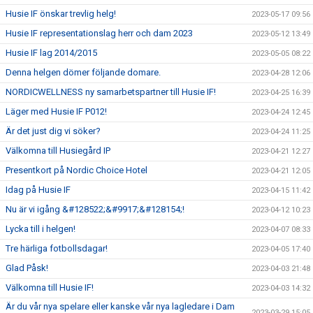
Husie IF önskar trevlig helg!
2023-05-17 09:56
Husie IF representationslag herr och dam 2023
2023-05-12 13:49
Husie IF lag 2014/2015
2023-05-05 08:22
Denna helgen dömer följande domare.
2023-04-28 12:06
NORDICWELLNESS ny samarbetspartner till Husie IF!
2023-04-25 16:39
Läger med Husie IF P012!
2023-04-24 12:45
Är det just dig vi söker?
2023-04-24 11:25
Välkomna till Husiegård IP
2023-04-21 12:27
Presentkort på Nordic Choice Hotel
2023-04-21 12:05
Idag på Husie IF
2023-04-15 11:42
Nu är vi igång &#128522;&#9917;&#128154;!
2023-04-12 10:23
Lycka till i helgen!
2023-04-07 08:33
Tre härliga fotbollsdagar!
2023-04-05 17:40
Glad Påsk!
2023-04-03 21:48
Välkomna till Husie IF!
2023-04-03 14:32
Är du vår nya spelare eller kanske vår nya lagledare i Dam
2023-03-29 15:05