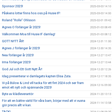
Sponsor 2025!
2025-03-03 14:10
Påskens lotter finns hos oss på Husie IF!
2025-03-03 14:00
Roland ”Rolle” Ohlsson
2025-02-01 09:42
Agnes O förlänger år 2025!
2025-01-03 08:49
Välkommen Moa till Husie IF damlag!
2025-01-03 08:12
GOTT NYTT ÅR!
2024-12-31 11:00
Agnes J förlänger år 2025!
2024-12-30 14:35
Nea förlänger år 2025!
2024-12-27 13:47
Irma förlänger 2025!
2024-12-27 13:44
God Jul och Ett Gott Nytt År!
2024-12-20 12:26
Idag presenterar vi damlagets kapten Elisa Zuta.
2024-12-17 18:35
Vi på Bülow & Lind vill tacka för ett fint 2024 och ser fram
2024-12-16 09:00
emot ett nytt och spännande 2025!
Byte av klädleverantör
2024-11-20 13:13
För att en bättre värld för våra barn, börjar med att vi vuxna
2024-11-14 13:58
gör precis allt vi kan.
TACK!
2024-11-08 09:35