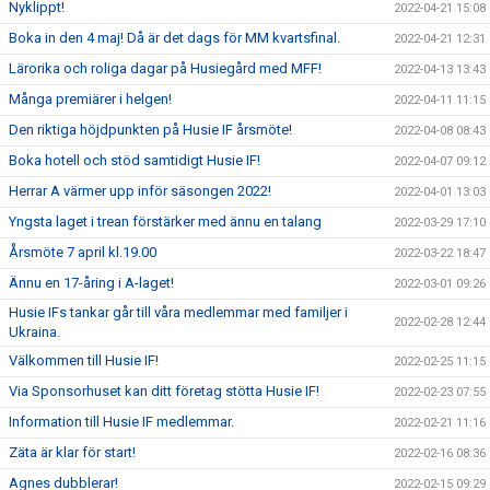
Nyklippt!
2022-04-21 15:08
Boka in den 4 maj! Då är det dags för MM kvartsfinal.
2022-04-21 12:31
Lärorika och roliga dagar på Husiegård med MFF!
2022-04-13 13:43
Många premiärer i helgen!
2022-04-11 11:15
Den riktiga höjdpunkten på Husie IF årsmöte!
2022-04-08 08:43
Boka hotell och stöd samtidigt Husie IF!
2022-04-07 09:12
Herrar A värmer upp inför säsongen 2022!
2022-04-01 13:03
Yngsta laget i trean förstärker med ännu en talang
2022-03-29 17:10
Årsmöte 7 april kl.19.00
2022-03-22 18:47
Ännu en 17-åring i A-laget!
2022-03-01 09:26
Husie IFs tankar går till våra medlemmar med familjer i
2022-02-28 12:44
Ukraina.
Välkommen till Husie IF!
2022-02-25 11:15
Via Sponsorhuset kan ditt företag stötta Husie IF!
2022-02-23 07:55
Information till Husie IF medlemmar.
2022-02-21 11:16
Zäta är klar för start!
2022-02-16 08:36
Agnes dubblerar!
2022-02-15 09:29