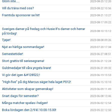
Glöm inte.....
2023-08-25 12:20
Vill du träna med oss?
2023-08-22 10:56
Framtida sponsorer se hit!
2023-08-21 13:27
2023-08-17 09:22
Sveriges damer på fredag och Husie IFs damer och herrar
2023-08-10 15:12
på lördag!
Tjejer!
2023-08-08 09:26
Njut av härliga sommardagar!
2023-07-20 17:34
Semestertider!
2023-06-27 08:51
Stort grattis till seriesegrarna!
2023-06-21 12:24
Guldmedaljer till våra yngsta lirare!
2023-06-21 09:32
Vi gör det igen &#128522;!
2023-06-19 15:53
"High-five" på dig Marcus säger hela laget P012!
2023-06-15 10:10
Aktiviteter som skapar gemenskap!
2023-06-09 11:49
Snart dags för semester?
2023-06-08 13:46
Många matcher spelas i helgen!
2023-06-02 12:54
Boka lördagen den 2/9 kl.10.00-15.00!
2023-05-22 12:50