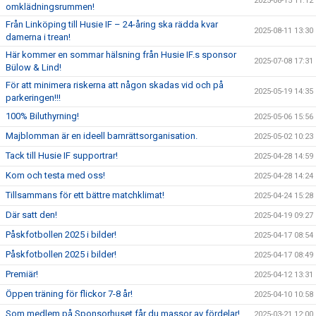
2025-08-15 11:12
omklädningsrummen!
Från Linköping till Husie IF – 24-åring ska rädda kvar
2025-08-11 13:30
damerna i trean!
Här kommer en sommar hälsning från Husie IF.s sponsor
2025-07-08 17:31
Bülow & Lind!
För att minimera riskerna att någon skadas vid och på
2025-05-19 14:35
parkeringen!!!
100% Biluthyrning!
2025-05-06 15:56
Majblomman är en ideell barnrättsorganisation.
2025-05-02 10:23
Tack till Husie IF supportrar!
2025-04-28 14:59
Kom och testa med oss!
2025-04-28 14:24
Tillsammans för ett bättre matchklimat!
2025-04-24 15:28
Där satt den!
2025-04-19 09:27
Påskfotbollen 2025 i bilder!
2025-04-17 08:54
Påskfotbollen 2025 i bilder!
2025-04-17 08:49
Premiär!
2025-04-12 13:31
Öppen träning för flickor 7-8 år!
2025-04-10 10:58
Som medlem på Sponsorhuset får du massor av fördelar!
2025-03-21 12:00