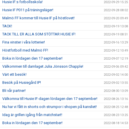
Husie IF:s fotbollsskola!
2022-09-29 15:25
Husie IF P011 på träningsläger!
2022-09-28 08:02
Malmö FF kommer till Husie IF på höstlovet!
2022-09-20 09:49
TACK!
2022-09-19 13:08
TACK TILL ER ALLA SOM STÖTTAR HUSIE IF!
2022-09-19 08:51
Fina vinster i våra lotterier!
2022-09-16 13:29
Höstfotboll med Malmö FF!
2022-09-12 10:49
Boka in lördagen den 17 september!
2022-09-07 12:19
Välkommen till damlaget Julia Jönsson Chapple!
2022-09-06 09:42
Värt ett besök!
2022-09-02 14:00
Besök på Husiegård IP!
2022-09-02 13:55
Bli vår partner!
2022-08-30 13:09
Välkomna till Husie IF-dagen lördagen den 17 september!
2022-08-26 13:16
Nu har vi fått in shorts och strumpor i shopen på kansliet!
2022-08-25 12:48
Idag är grillen igång från matchstart!
2022-08-23 13:25
Boka in lördagen den 17 september!
2022-08-18 14:53