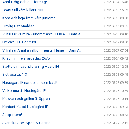
Anslut dig och ditt företag!
2022-06-14 16:48
Grattis till våra killar i P08!
2022-06-13 16:32
Kom och heja fram våra juniorer!
2022-06-09 08:08
Trevlig Nationaldag!
2022-06-06 09:55
Vi hälsar Valmire välkommen till Husie IF Dam A.
2022-05-30 09:10
Lycka till i Halör cup!
2022-05-27 08:00
Vi hälsar Amalia välkommen till Husie IF Dam A.
2022-05-27 07:34
Kristi himmelsfärdsdag 26/5
2022-05-24 09:42
Stötta din favoritförening Husie IF!
2022-05-20 12:28
Slutresultat 1-3
2022-05-05 09:45
Husiegård IP när det är som bäst!
2022-05-05 09:39
Välkomna till Husiegård IP!
2022-05-03 10:59
Kiosken och grillen är öppen!
2022-05-03 10:14
Kontantfritt på Husiegård IP
2022-05-03 09:03
Supporters!
2022-05-03 08:43
Svenska Spel Sport & Casino!
2022-04-22 12:12