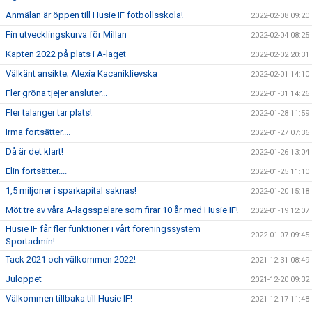
Anmälan är öppen till Husie IF fotbollsskola!
2022-02-08 09:20
Fin utvecklingskurva för Millan
2022-02-04 08:25
Kapten 2022 på plats i A-laget
2022-02-02 20:31
Välkänt ansikte; Alexia Kacaniklievska
2022-02-01 14:10
Fler gröna tjejer ansluter...
2022-01-31 14:26
Fler talanger tar plats!
2022-01-28 11:59
Irma fortsätter....
2022-01-27 07:36
Då är det klart!
2022-01-26 13:04
Elin fortsätter....
2022-01-25 11:10
1,5 miljoner i sparkapital saknas!
2022-01-20 15:18
Möt tre av våra A-lagsspelare som firar 10 år med Husie IF!
2022-01-19 12:07
Husie IF får fler funktioner i vårt föreningssystem
2022-01-07 09:45
Sportadmin!
Tack 2021 och välkommen 2022!
2021-12-31 08:49
Julöppet
2021-12-20 09:32
Välkommen tillbaka till Husie IF!
2021-12-17 11:48