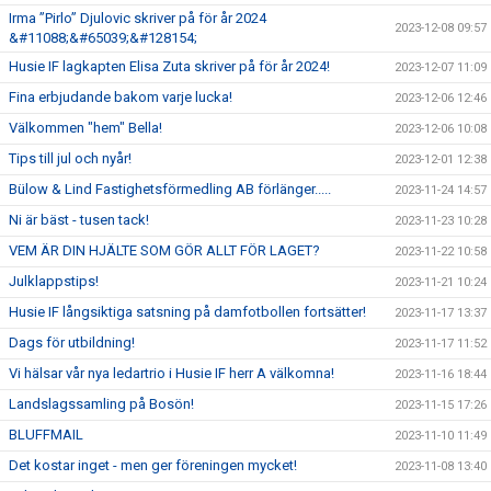
Irma ”Pirlo” Djulovic skriver på för år 2024
2023-12-08 09:57
&#11088;&#65039;&#128154;
Husie IF lagkapten Elisa Zuta skriver på för år 2024!
2023-12-07 11:09
Fina erbjudande bakom varje lucka!
2023-12-06 12:46
Välkommen "hem" Bella!
2023-12-06 10:08
Tips till jul och nyår!
2023-12-01 12:38
Bülow & Lind Fastighetsförmedling AB förlänger.....
2023-11-24 14:57
Ni är bäst - tusen tack!
2023-11-23 10:28
VEM ÄR DIN HJÄLTE SOM GÖR ALLT FÖR LAGET?
2023-11-22 10:58
Julklappstips!
2023-11-21 10:24
Husie IF långsiktiga satsning på damfotbollen fortsätter!
2023-11-17 13:37
Dags för utbildning!
2023-11-17 11:52
Vi hälsar vår nya ledartrio i Husie IF herr A välkomna!
2023-11-16 18:44
Landslagssamling på Bosön!
2023-11-15 17:26
BLUFFMAIL
2023-11-10 11:49
Det kostar inget - men ger föreningen mycket!
2023-11-08 13:40