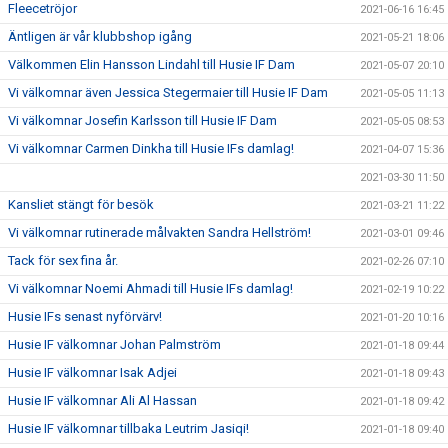
Fleecetröjor
2021-06-16 16:45
Äntligen är vår klubbshop igång
2021-05-21 18:06
Välkommen Elin Hansson Lindahl till Husie IF Dam
2021-05-07 20:10
Vi välkomnar även Jessica Stegermaier till Husie IF Dam
2021-05-05 11:13
Vi välkomnar Josefin Karlsson till Husie IF Dam
2021-05-05 08:53
Vi välkomnar Carmen Dinkha till Husie IFs damlag!
2021-04-07 15:36
2021-03-30 11:50
Kansliet stängt för besök
2021-03-21 11:22
Vi välkomnar rutinerade målvakten Sandra Hellström!
2021-03-01 09:46
Tack för sex fina år.
2021-02-26 07:10
Vi välkomnar Noemi Ahmadi till Husie IFs damlag!
2021-02-19 10:22
Husie IFs senast nyförvärv!
2021-01-20 10:16
Husie IF välkomnar Johan Palmström
2021-01-18 09:44
Husie IF välkomnar Isak Adjei
2021-01-18 09:43
Husie IF välkomnar Ali Al Hassan
2021-01-18 09:42
Husie IF välkomnar tillbaka Leutrim Jasiqi!
2021-01-18 09:40