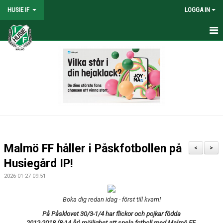
HUSIE IF
LOGGA IN
HEM
KONTAKT
LAG
MATCHER
KALENDER
Malmö FF håller i Påskfotbollen på
<
>
DOKUMENT
Husiegård IP!
2026-01-27 09:51
SHOPEN
Boka dig redan idag - först till kvarn!
MEDLEMSRABATTER
På Påsklovet 30/3-1/4 har flickor och pojkar
födda
MEDLEMSAVGIFTER
2012-2018 (8-14 år) möjlighet att spela fotboll med Malmö FF.