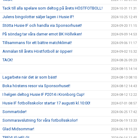
Tack till alla spelare som deltog på årets HÖSTFOTBOLL!
2024-10-31 11:31
Julens bingolotter säljer lagen i Husie IF!
2024-10-25 12:49
Stötta Husie IF och handla via Sponsorhuset!
2024-09-20 11:15
På söndag tar våra damer emot BK Höllviken!
2024-09-09 14:53
Tillsammans för ett bättre matchklimat!
2024-09-06 11:17
Anmälan till årets Höstfotboll är öppen!
2024-09-02 15:32
TACK!
2024-08-26 09:23
2024-08-15 14:14
Lagarbete när det är som bäst!
2024-08-13 08:10
Boka höstens resor via Sponsorhuset!
2024-08-12 14:43
I helgen deltog Husie IF P2014 i Kronborg Cup!
2024-08-12 12:22
Husie IF fotbollsskolor startar 17 augusti kl.10:00!
2024-07-01 08:57
Sommartider!
2024-06-25 17:42
Sommaravslutning för våra fotbollsskolor!
2024-06-19 13:33
Glad Midsommar!
2024-06-18 15:23
TREVLIG HELG!
2024-06-14 11:45