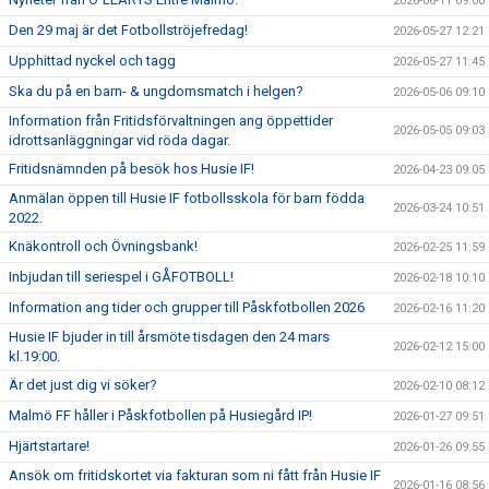
2026-06-11 09:00
Den 29 maj är det Fotbollströjefredag!
2026-05-27 12:21
Upphittad nyckel och tagg
2026-05-27 11:45
Ska du på en barn- & ungdomsmatch i helgen?
2026-05-06 09:10
Information från Fritidsförvaltningen ang öppettider
2026-05-05 09:03
idrottsanläggningar vid röda dagar.
Fritidsnämnden på besök hos Husie IF!
2026-04-23 09:05
Anmälan öppen till Husie IF fotbollsskola för barn födda
2026-03-24 10:51
2022.
Knäkontroll och Övningsbank!
2026-02-25 11:59
Inbjudan till seriespel i GÅFOTBOLL!
2026-02-18 10:10
Information ang tider och grupper till Påskfotbollen 2026
2026-02-16 11:20
Husie IF bjuder in till årsmöte tisdagen den 24 mars
2026-02-12 15:00
kl.19:00.
Är det just dig vi söker?
2026-02-10 08:12
Malmö FF håller i Påskfotbollen på Husiegård IP!
2026-01-27 09:51
Hjärtstartare!
2026-01-26 09:55
Ansök om fritidskortet via fakturan som ni fått från Husie IF
2026-01-16 08:56