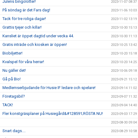
Julens bingolotter!
2023-11-07 08:37
På söndag är det Fars dag!
2023-11-06 10:03
Tack för tre roliga dagar!
2023-11-02 13:19
Grattis tjejer och killar!
2023-10-30 15:13
Kansliet är öppet dagtid under vecka 44.
2023-10-30 11:13
Gratis inträde och kiosken är öppen!
2023-10-25 13:42
Biobiljetter!
2023-10-20 15:18
Kvalspel för våra herrar!
2023-10-20 14:25
Nu gäller det!
2023-10-06 09:18
Gå på Bio!
2023-09-21 15:12
Medlemserbjudande för Husie IF ledare och spelare!
2023-09-14 11:02
Företagsbil?
2023-09-07 11:32
TACK!
2023-09-04 14:40
Fler konstgräsplaner på Husiegård&#128591;RÖSTA NU!
2023-09-03 17:29
2023-08-30 09:04
Snart dags....
2023-08-29 10:58