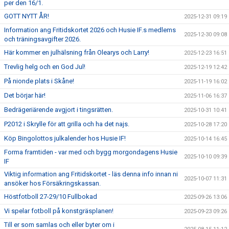
per den 16/1.
GOTT NYTT ÅR!
2025-12-31 09:19
Information ang Fritidskortet 2026 och Husie IF.s medlems
2025-12-30 09:08
och träningsavgifter 2026.
Här kommer en julhälsning från Olearys och Larry!
2025-12-23 16:51
Trevlig helg och en God Jul!
2025-12-19 12:42
På nionde plats i Skåne!
2025-11-19 16:02
Det börjar här!
2025-11-06 16:37
Bedrägeriärende avgjort i tingsrätten.
2025-10-31 10:41
P2012 i Skrylle för att grilla och ha det najs.
2025-10-28 17:20
Köp Bingolottos julkalender hos Husie IF!
2025-10-14 16:45
Forma framtiden - var med och bygg morgondagens Husie
2025-10-10 09:39
IF
Viktig information ang Fritidskortet - läs denna info innan ni
2025-10-07 11:31
ansöker hos Försäkringskassan.
Höstfotboll 27-29/10 Fullbokad
2025-09-26 13:06
Vi spelar fotboll på konstgräsplanen!
2025-09-23 09:26
Till er som samlas och eller byter om i