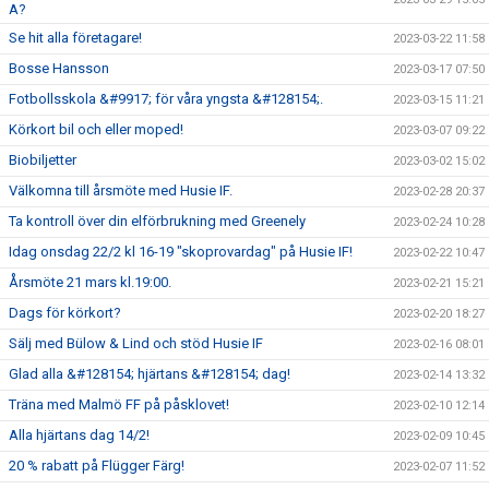
A?
Se hit alla företagare!
2023-03-22 11:58
Bosse Hansson
2023-03-17 07:50
Fotbollsskola &#9917; för våra yngsta &#128154;.
2023-03-15 11:21
Körkort bil och eller moped!
2023-03-07 09:22
Biobiljetter
2023-03-02 15:02
Välkomna till årsmöte med Husie IF.
2023-02-28 20:37
Ta kontroll över din elförbrukning med Greenely
2023-02-24 10:28
Idag onsdag 22/2 kl 16-19 "skoprovardag" på Husie IF!
2023-02-22 10:47
Årsmöte 21 mars kl.19:00.
2023-02-21 15:21
Dags för körkort?
2023-02-20 18:27
Sälj med Bülow & Lind och stöd Husie IF
2023-02-16 08:01
Glad alla &#128154; hjärtans &#128154; dag!
2023-02-14 13:32
Träna med Malmö FF på påsklovet!
2023-02-10 12:14
Alla hjärtans dag 14/2!
2023-02-09 10:45
20 % rabatt på Flügger Färg!
2023-02-07 11:52