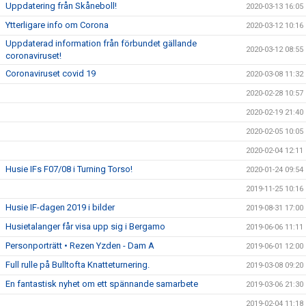
Uppdatering från Skåneboll!
2020-03-13 16:05
Ytterligare info om Corona
2020-03-12 10:16
Uppdaterad information från förbundet gällande
2020-03-12 08:55
coronaviruset!
Coronaviruset covid 19
2020-03-08 11:32
2020-02-28 10:57
2020-02-19 21:40
2020-02-05 10:05
2020-02-04 12:11
Husie IFs F07/08 i Turning Torso!
2020-01-24 09:54
2019-11-25 10:16
Husie IF-dagen 2019 i bilder
2019-08-31 17:00
Husietalanger får visa upp sig i Bergamo
2019-06-06 11:11
Personporträtt • Rezen Yzden - Dam A
2019-06-01 12:00
Full rulle på Bulltofta Knatteturnering.
2019-03-08 09:20
En fantastisk nyhet om ett spännande samarbete
2019-03-06 21:30
2019-02-04 11:18