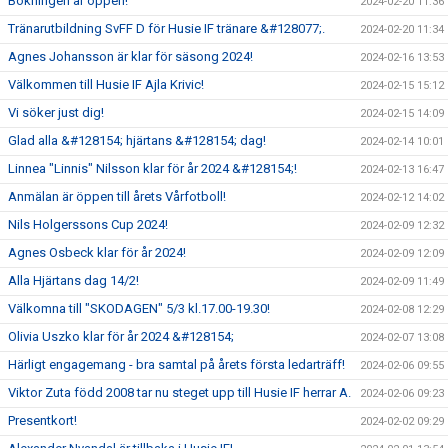
Bokningen är öppen!
2024-02-20 11:36
Tränarutbildning SvFF D för Husie IF tränare &#128077;.
2024-02-20 11:34
Agnes Johansson är klar för säsong 2024!
2024-02-16 13:53
Välkommen till Husie IF Ajla Krivic!
2024-02-15 15:12
Vi söker just dig!
2024-02-15 14:09
Glad alla &#128154; hjärtans &#128154; dag!
2024-02-14 10:01
Linnea "Linnis" Nilsson klar för år 2024 &#128154;!
2024-02-13 16:47
Anmälan är öppen till årets Vårfotboll!
2024-02-12 14:02
Nils Holgerssons Cup 2024!
2024-02-09 12:32
Agnes Osbeck klar för år 2024!
2024-02-09 12:09
Alla Hjärtans dag 14/2!
2024-02-09 11:49
Välkomna till "SKODAGEN" 5/3 kl.17.00-19.30!
2024-02-08 12:29
Olivia Uszko klar för år 2024 &#128154;
2024-02-07 13:08
Härligt engagemang - bra samtal på årets första ledarträff!
2024-02-06 09:55
Viktor Zuta född 2008 tar nu steget upp till Husie IF herrar A.
2024-02-06 09:23
Presentkort!
2024-02-02 09:29