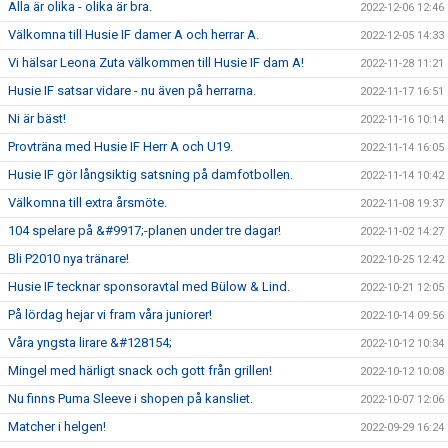
Alla är olika - olika är bra.
2022-12-06 12:46
Välkomna till Husie IF damer A och herrar A.
2022-12-05 14:33
Vi hälsar Leona Zuta välkommen till Husie IF dam A!
2022-11-28 11:21
Husie IF satsar vidare - nu även på herrarna.
2022-11-17 16:51
Ni är bäst!
2022-11-16 10:14
Provträna med Husie IF Herr A och U19.
2022-11-14 16:05
Husie IF gör långsiktig satsning på damfotbollen.
2022-11-14 10:42
Välkomna till extra årsmöte.
2022-11-08 19:37
104 spelare på &#9917;-planen under tre dagar!
2022-11-02 14:27
Bli P2010 nya tränare!
2022-10-25 12:42
Husie IF tecknar sponsoravtal med Bülow & Lind.
2022-10-21 12:05
På lördag hejar vi fram våra juniorer!
2022-10-14 09:56
Våra yngsta lirare &#128154;
2022-10-12 10:34
Mingel med härligt snack och gott från grillen!
2022-10-12 10:08
Nu finns Puma Sleeve i shopen på kansliet.
2022-10-07 12:06
Matcher i helgen!
2022-09-29 16:24