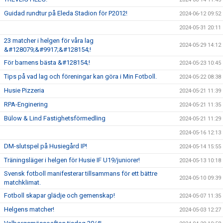
Guidad rundtur på Eleda Stadion för P2012!
2024-06-12 09:52
2024-05-31 20:11
23 matcher i helgen för våra lag
2024-05-29 14:12
&#128079;&#9917;&#128154;!
För barnens bästa &#128154;!
2024-05-23 10:45
Tips på vad lag och föreningar kan göra i Min Fotboll.
2024-05-22 08:38
Husie Pizzeria
2024-05-21 11:39
RPA-Enginering
2024-05-21 11:35
Bülow & Lind Fastighetsförmedling
2024-05-21 11:29
2024-05-16 12:13
DM-slutspel på Husiegård IP!
2024-05-14 15:55
Träningsläger i helgen för Husie IF U19/juniorer!
2024-05-13 10:18
Svensk fotboll manifesterar tillsammans för ett bättre
2024-05-10 09:39
matchklimat.
Fotboll skapar glädje och gemenskap!
2024-05-07 11:35
Helgens matcher!
2024-05-03 12:27