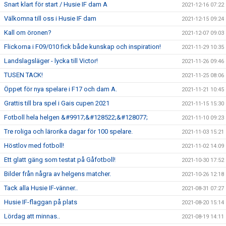
Snart klart för start / Husie IF dam A
2021-12-16 07:22
Välkomna till oss i Husie IF dam
2021-12-15 09:24
Kall om öronen?
2021-12-07 09:03
Flickorna i F09/010 fick både kunskap och inspiration!
2021-11-29 10:35
Landslagsläger - lycka till Victor!
2021-11-26 09:46
TUSEN TACK!
2021-11-25 08:06
Öppet för nya spelare i F17 och dam A.
2021-11-21 10:45
Grattis till bra spel i Gais cupen 2021
2021-11-15 15:30
Fotboll hela helgen &#9917;&#128522;&#128077;
2021-11-10 09:23
Tre roliga och lärorika dagar för 100 spelare.
2021-11-03 15:21
Höstlov med fotboll!
2021-11-02 14:09
Ett glatt gäng som testat på Gåfotboll!
2021-10-30 17:52
Bilder från några av helgens matcher.
2021-10-26 12:18
Tack alla Husie IF-vänner..
2021-08-31 07:27
Husie IF-flaggan på plats
2021-08-20 15:14
Lördag att minnas..
2021-08-19 14:11