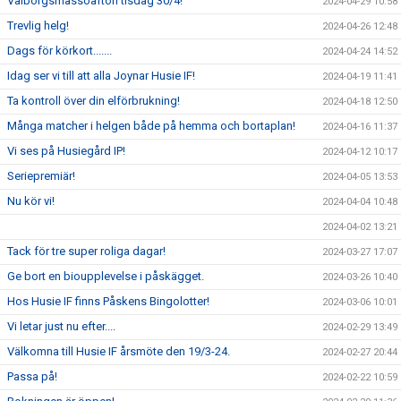
Valborgsmässoafton tisdag 30/4!
2024-04-29 10:58
Trevlig helg!
2024-04-26 12:48
Dags för körkort.......
2024-04-24 14:52
Idag ser vi till att alla Joynar Husie IF!
2024-04-19 11:41
Ta kontroll över din elförbrukning!
2024-04-18 12:50
Många matcher i helgen både på hemma och bortaplan!
2024-04-16 11:37
Vi ses på Husiegård IP!
2024-04-12 10:17
Seriepremiär!
2024-04-05 13:53
Nu kör vi!
2024-04-04 10:48
2024-04-02 13:21
Tack för tre super roliga dagar!
2024-03-27 17:07
Ge bort en bioupplevelse i påskägget.
2024-03-26 10:40
Hos Husie IF finns Påskens Bingolotter!
2024-03-06 10:01
Vi letar just nu efter....
2024-02-29 13:49
Välkomna till Husie IF årsmöte den 19/3-24.
2024-02-27 20:44
Passa på!
2024-02-22 10:59