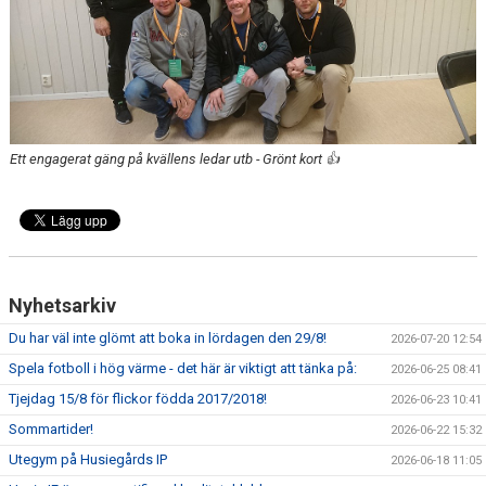
DOMARE
NYHETER
Ett engagerat gäng på kvällens ledar utb - Grönt kort 👍
Nyhetsarkiv
Du har väl inte glömt att boka in lördagen den 29/8!
2026-07-20 12:54
Spela fotboll i hög värme - det här är viktigt att tänka på:
2026-06-25 08:41
Tjejdag 15/8 för flickor födda 2017/2018!
2026-06-23 10:41
Sommartider!
2026-06-22 15:32
Utegym på Husiegårds IP
2026-06-18 11:05