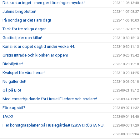
Det kostar inget - men ger föreningen mycket!
2023-11-08 13:40
Julens bingolotter!
2023-11-07 08:37
På söndag är det Fars dag!
2023-11-06 10:03
Tack för tre roliga dagar!
2023-11-02 13:19
Grattis tjejer och killar!
2023-10-30 15:13
Kansliet är öppet dagtid under vecka 44.
2023-10-30 11:13
Gratis inträde och kiosken är öppen!
2023-10-25 13:42
Biobiljetter!
2023-10-20 15:18
Kvalspel för våra herrar!
2023-10-20 14:25
Nu gäller det!
2023-10-06 09:18
Gå på Bio!
2023-09-21 15:12
Medlemserbjudande för Husie IF ledare och spelare!
2023-09-14 11:02
Företagsbil?
2023-09-07 11:32
TACK!
2023-09-04 14:40
Fler konstgräsplaner på Husiegård&#128591;RÖSTA NU!
2023-09-03 17:29
2023-08-30 09:04