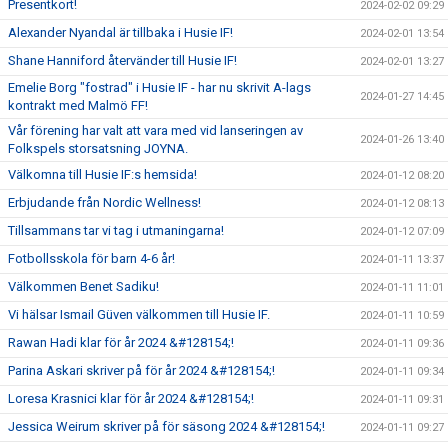
Presentkort!
2024-02-02 09:29
Alexander Nyandal är tillbaka i Husie IF!
2024-02-01 13:54
Shane Hanniford återvänder till Husie IF!
2024-02-01 13:27
Emelie Borg "fostrad" i Husie IF - har nu skrivit A-lags
2024-01-27 14:45
kontrakt med Malmö FF!
Vår förening har valt att vara med vid lanseringen av
2024-01-26 13:40
Folkspels storsatsning JOYNA.
Välkomna till Husie IF:s hemsida!
2024-01-12 08:20
Erbjudande från Nordic Wellness!
2024-01-12 08:13
Tillsammans tar vi tag i utmaningarna!
2024-01-12 07:09
Fotbollsskola för barn 4-6 år!
2024-01-11 13:37
Välkommen Benet Sadiku!
2024-01-11 11:01
Vi hälsar Ismail Güven välkommen till Husie IF.
2024-01-11 10:59
Rawan Hadi klar för år 2024 &#128154;!
2024-01-11 09:36
Parina Askari skriver på för år 2024 &#128154;!
2024-01-11 09:34
Loresa Krasnici klar för år 2024 &#128154;!
2024-01-11 09:31
Jessica Weirum skriver på för säsong 2024 &#128154;!
2024-01-11 09:27