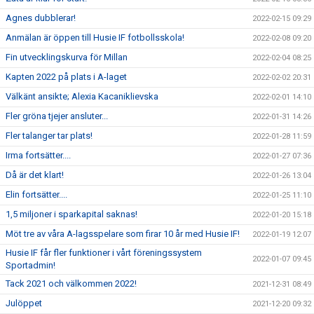
Agnes dubblerar!
2022-02-15 09:29
Anmälan är öppen till Husie IF fotbollsskola!
2022-02-08 09:20
Fin utvecklingskurva för Millan
2022-02-04 08:25
Kapten 2022 på plats i A-laget
2022-02-02 20:31
Välkänt ansikte; Alexia Kacaniklievska
2022-02-01 14:10
Fler gröna tjejer ansluter...
2022-01-31 14:26
Fler talanger tar plats!
2022-01-28 11:59
Irma fortsätter....
2022-01-27 07:36
Då är det klart!
2022-01-26 13:04
Elin fortsätter....
2022-01-25 11:10
1,5 miljoner i sparkapital saknas!
2022-01-20 15:18
Möt tre av våra A-lagsspelare som firar 10 år med Husie IF!
2022-01-19 12:07
Husie IF får fler funktioner i vårt föreningssystem
2022-01-07 09:45
Sportadmin!
Tack 2021 och välkommen 2022!
2021-12-31 08:49
Julöppet
2021-12-20 09:32