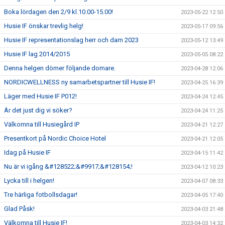
Boka lördagen den 2/9 kl.10.00-15.00!
2023-05-22 12:50
Husie IF önskar trevlig helg!
2023-05-17 09:56
Husie IF representationslag herr och dam 2023
2023-05-12 13:49
Husie IF lag 2014/2015
2023-05-05 08:22
Denna helgen dömer följande domare.
2023-04-28 12:06
NORDICWELLNESS ny samarbetspartner till Husie IF!
2023-04-25 16:39
Läger med Husie IF P012!
2023-04-24 12:45
Är det just dig vi söker?
2023-04-24 11:25
Välkomna till Husiegård IP
2023-04-21 12:27
Presentkort på Nordic Choice Hotel
2023-04-21 12:05
Idag på Husie IF
2023-04-15 11:42
Nu är vi igång &#128522;&#9917;&#128154;!
2023-04-12 10:23
Lycka till i helgen!
2023-04-07 08:33
Tre härliga fotbollsdagar!
2023-04-05 17:40
Glad Påsk!
2023-04-03 21:48
Välkomna till Husie IF!
2023-04-03 14:32