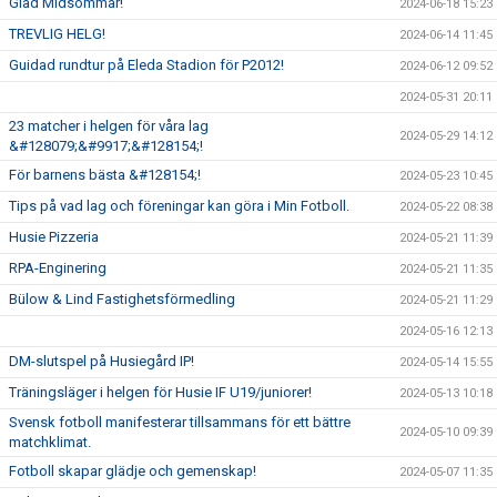
Glad Midsommar!
2024-06-18 15:23
TREVLIG HELG!
2024-06-14 11:45
Guidad rundtur på Eleda Stadion för P2012!
2024-06-12 09:52
2024-05-31 20:11
23 matcher i helgen för våra lag
2024-05-29 14:12
&#128079;&#9917;&#128154;!
För barnens bästa &#128154;!
2024-05-23 10:45
Tips på vad lag och föreningar kan göra i Min Fotboll.
2024-05-22 08:38
Husie Pizzeria
2024-05-21 11:39
RPA-Enginering
2024-05-21 11:35
Bülow & Lind Fastighetsförmedling
2024-05-21 11:29
2024-05-16 12:13
DM-slutspel på Husiegård IP!
2024-05-14 15:55
Träningsläger i helgen för Husie IF U19/juniorer!
2024-05-13 10:18
Svensk fotboll manifesterar tillsammans för ett bättre
2024-05-10 09:39
matchklimat.
Fotboll skapar glädje och gemenskap!
2024-05-07 11:35