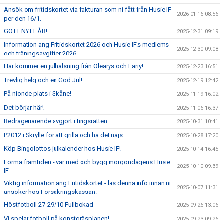
Ansök om fritidskortet via fakturan som ni fått från Husie IF
2026-01-16 08:56
per den 16/1.
GOTT NYTT ÅR!
2025-12-31 09:19
Information ang Fritidskortet 2026 och Husie IF.s medlems
2025-12-30 09:08
och träningsavgifter 2026.
Här kommer en julhälsning från Olearys och Larry!
2025-12-23 16:51
Trevlig helg och en God Jul!
2025-12-19 12:42
På nionde plats i Skåne!
2025-11-19 16:02
Det börjar här!
2025-11-06 16:37
Bedrägeriärende avgjort i tingsrätten.
2025-10-31 10:41
P2012 i Skrylle för att grilla och ha det najs.
2025-10-28 17:20
Köp Bingolottos julkalender hos Husie IF!
2025-10-14 16:45
Forma framtiden - var med och bygg morgondagens Husie
2025-10-10 09:39
IF
Viktig information ang Fritidskortet - läs denna info innan ni
2025-10-07 11:31
ansöker hos Försäkringskassan.
Höstfotboll 27-29/10 Fullbokad
2025-09-26 13:06
Vi spelar fotboll på konstgräsplanen!
2025-09-23 09:26