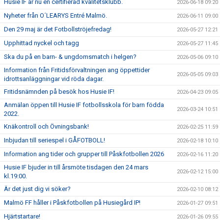
Husie IF är nu en certifierad kvalitetsklubb.
2026-06-18 09:20
Nyheter från O´LEARYS Entré Malmö.
2026-06-11 09:00
Den 29 maj är det Fotbollströjefredag!
2026-05-27 12:21
Upphittad nyckel och tagg
2026-05-27 11:45
Ska du på en barn- & ungdomsmatch i helgen?
2026-05-06 09:10
Information från Fritidsförvaltningen ang öppettider
2026-05-05 09:03
idrottsanläggningar vid röda dagar.
Fritidsnämnden på besök hos Husie IF!
2026-04-23 09:05
Anmälan öppen till Husie IF fotbollsskola för barn födda
2026-03-24 10:51
2022.
Knäkontroll och Övningsbank!
2026-02-25 11:59
Inbjudan till seriespel i GÅFOTBOLL!
2026-02-18 10:10
Information ang tider och grupper till Påskfotbollen 2026
2026-02-16 11:20
Husie IF bjuder in till årsmöte tisdagen den 24 mars
2026-02-12 15:00
kl.19:00.
Är det just dig vi söker?
2026-02-10 08:12
Malmö FF håller i Påskfotbollen på Husiegård IP!
2026-01-27 09:51
Hjärtstartare!
2026-01-26 09:55