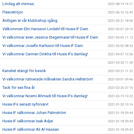
Lördag att minnas..
2021-08-19 14:11
Fleecetröjor
2021-06-16 16:45
Äntligen är vår klubbshop igång
2021-05-21 18:06
Välkommen Elin Hansson Lindahl till Husie IF Dam
2021-05-07 20:10
Vi välkomnar även Jessica Stegermaier till Husie IF Dam
2021-05-05 11:13
Vi välkomnar Josefin Karlsson till Husie IF Dam
2021-05-05 08:53
Vi välkomnar Carmen Dinkha till Husie IFs damlag!
2021-04-07 15:36
2021-03-30 11:50
Kansliet stängt för besök
2021-03-21 11:22
Vi välkomnar rutinerade målvakten Sandra Hellström!
2021-03-01 09:46
Tack för sex fina år.
2021-02-26 07:10
Vi välkomnar Noemi Ahmadi till Husie IFs damlag!
2021-02-19 10:22
Husie IFs senast nyförvärv!
2021-01-20 10:16
Husie IF välkomnar Johan Palmström
2021-01-18 09:44
Husie IF välkomnar Isak Adjei
2021-01-18 09:43
Husie IF välkomnar Ali Al Hassan
2021-01-18 09:42