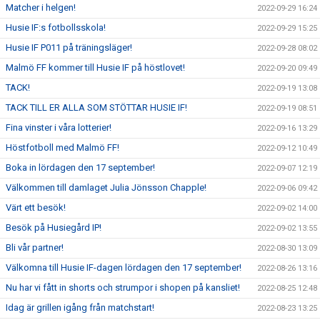
Matcher i helgen!
2022-09-29 16:24
Husie IF:s fotbollsskola!
2022-09-29 15:25
Husie IF P011 på träningsläger!
2022-09-28 08:02
Malmö FF kommer till Husie IF på höstlovet!
2022-09-20 09:49
TACK!
2022-09-19 13:08
TACK TILL ER ALLA SOM STÖTTAR HUSIE IF!
2022-09-19 08:51
Fina vinster i våra lotterier!
2022-09-16 13:29
Höstfotboll med Malmö FF!
2022-09-12 10:49
Boka in lördagen den 17 september!
2022-09-07 12:19
Välkommen till damlaget Julia Jönsson Chapple!
2022-09-06 09:42
Värt ett besök!
2022-09-02 14:00
Besök på Husiegård IP!
2022-09-02 13:55
Bli vår partner!
2022-08-30 13:09
Välkomna till Husie IF-dagen lördagen den 17 september!
2022-08-26 13:16
Nu har vi fått in shorts och strumpor i shopen på kansliet!
2022-08-25 12:48
Idag är grillen igång från matchstart!
2022-08-23 13:25