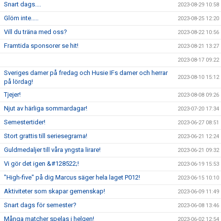
Snart dags....
2023-08-29 10:58
Glöm inte.....
2023-08-25 12:20
Vill du träna med oss?
2023-08-22 10:56
Framtida sponsorer se hit!
2023-08-21 13:27
2023-08-17 09:22
Sveriges damer på fredag och Husie IFs damer och herrar
2023-08-10 15:12
på lördag!
Tjejer!
2023-08-08 09:26
Njut av härliga sommardagar!
2023-07-20 17:34
Semestertider!
2023-06-27 08:51
Stort grattis till seriesegrarna!
2023-06-21 12:24
Guldmedaljer till våra yngsta lirare!
2023-06-21 09:32
Vi gör det igen &#128522;!
2023-06-19 15:53
"High-five" på dig Marcus säger hela laget P012!
2023-06-15 10:10
Aktiviteter som skapar gemenskap!
2023-06-09 11:49
Snart dags för semester?
2023-06-08 13:46
Många matcher spelas i helgen!
2023-06-02 12:54