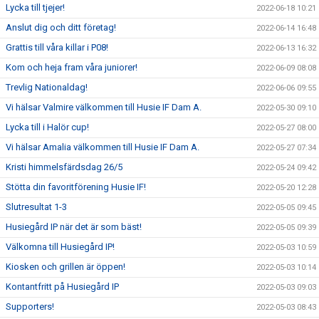
Lycka till tjejer!
2022-06-18 10:21
Anslut dig och ditt företag!
2022-06-14 16:48
Grattis till våra killar i P08!
2022-06-13 16:32
Kom och heja fram våra juniorer!
2022-06-09 08:08
Trevlig Nationaldag!
2022-06-06 09:55
Vi hälsar Valmire välkommen till Husie IF Dam A.
2022-05-30 09:10
Lycka till i Halör cup!
2022-05-27 08:00
Vi hälsar Amalia välkommen till Husie IF Dam A.
2022-05-27 07:34
Kristi himmelsfärdsdag 26/5
2022-05-24 09:42
Stötta din favoritförening Husie IF!
2022-05-20 12:28
Slutresultat 1-3
2022-05-05 09:45
Husiegård IP när det är som bäst!
2022-05-05 09:39
Välkomna till Husiegård IP!
2022-05-03 10:59
Kiosken och grillen är öppen!
2022-05-03 10:14
Kontantfritt på Husiegård IP
2022-05-03 09:03
Supporters!
2022-05-03 08:43