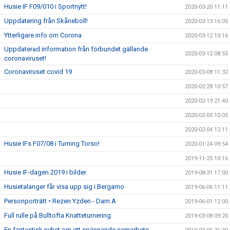
Husie IF F09/010 i Sportnytt!
2020-03-20 11:11
Uppdatering från Skåneboll!
2020-03-13 16:05
Ytterligare info om Corona
2020-03-12 10:16
Uppdaterad information från förbundet gällande
2020-03-12 08:55
coronaviruset!
Coronaviruset covid 19
2020-03-08 11:32
2020-02-28 10:57
2020-02-19 21:40
2020-02-05 10:05
2020-02-04 12:11
Husie IFs F07/08 i Turning Torso!
2020-01-24 09:54
2019-11-25 10:16
Husie IF-dagen 2019 i bilder
2019-08-31 17:00
Husietalanger får visa upp sig i Bergamo
2019-06-06 11:11
Personporträtt • Rezen Yzden - Dam A
2019-06-01 12:00
Full rulle på Bulltofta Knatteturnering.
2019-03-08 09:20
En fantastisk nyhet om ett spännande samarbete