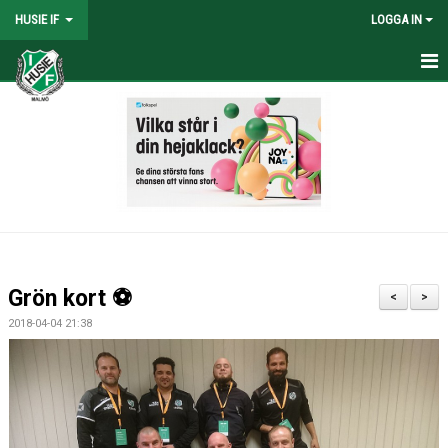
HUSIE IF
LOGGA IN
HEM
KONTAKT
LAG
MATCHER
KALENDER
Grön kort ⚽
<
>
DOKUMENT
2018-04-04 21:38
SHOPEN
MEDLEMSRABATTER
MEDLEMSAVGIFTER