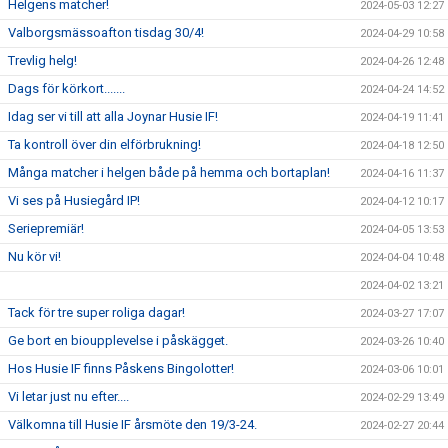
Helgens matcher!
2024-05-03 12:27
Valborgsmässoafton tisdag 30/4!
2024-04-29 10:58
Trevlig helg!
2024-04-26 12:48
Dags för körkort.......
2024-04-24 14:52
Idag ser vi till att alla Joynar Husie IF!
2024-04-19 11:41
Ta kontroll över din elförbrukning!
2024-04-18 12:50
Många matcher i helgen både på hemma och bortaplan!
2024-04-16 11:37
Vi ses på Husiegård IP!
2024-04-12 10:17
Seriepremiär!
2024-04-05 13:53
Nu kör vi!
2024-04-04 10:48
2024-04-02 13:21
Tack för tre super roliga dagar!
2024-03-27 17:07
Ge bort en bioupplevelse i påskägget.
2024-03-26 10:40
Hos Husie IF finns Påskens Bingolotter!
2024-03-06 10:01
Vi letar just nu efter....
2024-02-29 13:49
Välkomna till Husie IF årsmöte den 19/3-24.
2024-02-27 20:44