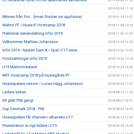
2019-03-06 21:30
2019-02-04 11:18
Minnen från förr... (innan frisörer var uppfunna)
2019-01-18 10:07
Malmö FF / Husie IF Höstcamp 2018
2018-11-08 13:33
Preliminär serieindelning inför 2019
2018-11-05 21:03
Välkommen Mathias Johansson
2018-10-29 16:30
Inför 2019 - Nystart Dam A • Spel i F17-serie
2018-10-26 19:02
Förutsättningar inför 2019
2018-10-26 13:18
U15 Malmömästare!
2018-10-23 16:34
MFF Höstcamp 2018 på Husiegårds IP!
2018-09-10 15:11
Husiespelare runtom • Lucas Hägg Johansson
2018-09-05 17:07
Ledare sökes
2018-08-15 11:36
Ett glatt P06 gäng!
2018-08-07 09:21
Cup Denmark 2018 - P06
2018-08-03 10:49
Husiespelare får chansen i albanska U17
2018-06-12 12:54
Presentation av nya ledare i U15
2018-05-20 14:20
Ledarträff lör 14/4 Malmö MFF Stadion