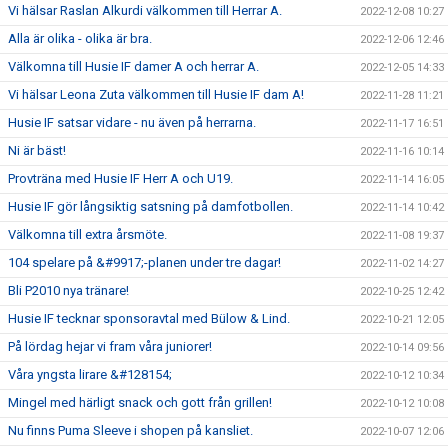
Vi hälsar Raslan Alkurdi välkommen till Herrar A.
2022-12-08 10:27
Alla är olika - olika är bra.
2022-12-06 12:46
Välkomna till Husie IF damer A och herrar A.
2022-12-05 14:33
Vi hälsar Leona Zuta välkommen till Husie IF dam A!
2022-11-28 11:21
Husie IF satsar vidare - nu även på herrarna.
2022-11-17 16:51
Ni är bäst!
2022-11-16 10:14
Provträna med Husie IF Herr A och U19.
2022-11-14 16:05
Husie IF gör långsiktig satsning på damfotbollen.
2022-11-14 10:42
Välkomna till extra årsmöte.
2022-11-08 19:37
104 spelare på &#9917;-planen under tre dagar!
2022-11-02 14:27
Bli P2010 nya tränare!
2022-10-25 12:42
Husie IF tecknar sponsoravtal med Bülow & Lind.
2022-10-21 12:05
På lördag hejar vi fram våra juniorer!
2022-10-14 09:56
Våra yngsta lirare &#128154;
2022-10-12 10:34
Mingel med härligt snack och gott från grillen!
2022-10-12 10:08
Nu finns Puma Sleeve i shopen på kansliet.
2022-10-07 12:06