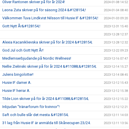
Oliver Rantonen skriver på för år 2024!
2024-01-08 14:52
Leona Zuta skriver på för säsong 2024 &#128154;!
2024-01-04 08:40
Välkommen Tuva Lindkvist Nilsson till Husie IF &#128154;!
2024-01-03 09:20
Gott Nytt År&#128154;!
2023-12-31 15:40
2023-12-28 12:37
Alexia Kacaniklievska skriver på för år 2024 &#128154;
2023-12-28 12:32
God Jul och Gott Nytt År!
2023-12-22 09:23
Medlemserbjudande på Nordic Wellness!
2023-12-16 07:47
Nellie Zielinski skriver på för år 2024 &#11088;&#128154;
2023-12-14 15:27
Julens bingolotter!
2023-12-14 08:45
Husie IF damer A.
2023-12-12 15:43
Husie IF herrar A.
2023-12-12 15:38
Tilde Lion skriver på för år 2024 &#11088;&#128154;
2023-12-12 15:22
Inbjudan "tränarforum för kvinnor"!
2023-12-12 12:21
Saft och bulle slår det mesta &#128154;
2023-12-11 14:03
31 lag från Husie IF är anmälda till Skånecupen 23/24.
2023-12-11 13:56