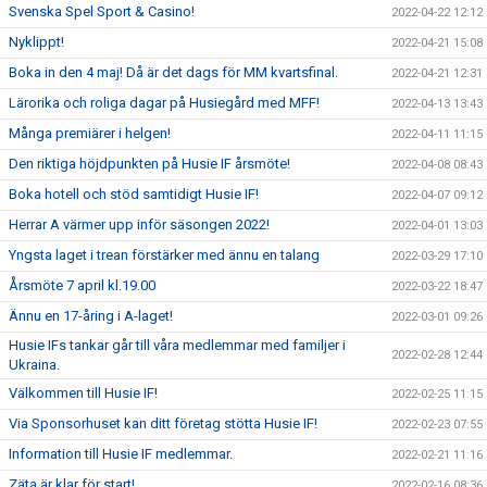
Svenska Spel Sport & Casino!
2022-04-22 12:12
Nyklippt!
2022-04-21 15:08
Boka in den 4 maj! Då är det dags för MM kvartsfinal.
2022-04-21 12:31
Lärorika och roliga dagar på Husiegård med MFF!
2022-04-13 13:43
Många premiärer i helgen!
2022-04-11 11:15
Den riktiga höjdpunkten på Husie IF årsmöte!
2022-04-08 08:43
Boka hotell och stöd samtidigt Husie IF!
2022-04-07 09:12
Herrar A värmer upp inför säsongen 2022!
2022-04-01 13:03
Yngsta laget i trean förstärker med ännu en talang
2022-03-29 17:10
Årsmöte 7 april kl.19.00
2022-03-22 18:47
Ännu en 17-åring i A-laget!
2022-03-01 09:26
Husie IFs tankar går till våra medlemmar med familjer i
2022-02-28 12:44
Ukraina.
Välkommen till Husie IF!
2022-02-25 11:15
Via Sponsorhuset kan ditt företag stötta Husie IF!
2022-02-23 07:55
Information till Husie IF medlemmar.
2022-02-21 11:16
Zäta är klar för start!
2022-02-16 08:36