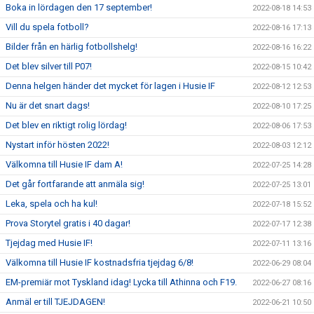
Boka in lördagen den 17 september!
2022-08-18 14:53
Vill du spela fotboll?
2022-08-16 17:13
Bilder från en härlig fotbollshelg!
2022-08-16 16:22
Det blev silver till P07!
2022-08-15 10:42
Denna helgen händer det mycket för lagen i Husie IF
2022-08-12 12:53
Nu är det snart dags!
2022-08-10 17:25
Det blev en riktigt rolig lördag!
2022-08-06 17:53
Nystart inför hösten 2022!
2022-08-03 12:12
Välkomna till Husie IF dam A!
2022-07-25 14:28
Det går fortfarande att anmäla sig!
2022-07-25 13:01
Leka, spela och ha kul!
2022-07-18 15:52
Prova Storytel gratis i 40 dagar!
2022-07-17 12:38
Tjejdag med Husie IF!
2022-07-11 13:16
Välkomna till Husie IF kostnadsfria tjejdag 6/8!
2022-06-29 08:04
EM-premiär mot Tyskland idag! Lycka till Athinna och F19.
2022-06-27 08:16
Anmäl er till TJEJDAGEN!
2022-06-21 10:50