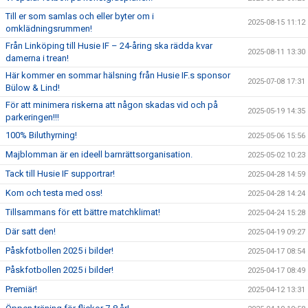
Till er som samlas och eller byter om i
2025-08-15 11:12
omklädningsrummen!
Från Linköping till Husie IF – 24-åring ska rädda kvar
2025-08-11 13:30
damerna i trean!
Här kommer en sommar hälsning från Husie IF.s sponsor
2025-07-08 17:31
Bülow & Lind!
För att minimera riskerna att någon skadas vid och på
2025-05-19 14:35
parkeringen!!!
100% Biluthyrning!
2025-05-06 15:56
Majblomman är en ideell barnrättsorganisation.
2025-05-02 10:23
Tack till Husie IF supportrar!
2025-04-28 14:59
Kom och testa med oss!
2025-04-28 14:24
Tillsammans för ett bättre matchklimat!
2025-04-24 15:28
Där satt den!
2025-04-19 09:27
Påskfotbollen 2025 i bilder!
2025-04-17 08:54
Påskfotbollen 2025 i bilder!
2025-04-17 08:49
Premiär!
2025-04-12 13:31