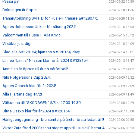
Passa på!
2024-02-22 10:59
Bokningen är öppen!
2024-02-20 11:36
Tränarutbildning SvFF D för Husie IF tränare &#128077;.
2024-02-20 11:34
Agnes Johansson är klar för säsong 2024!
2024-02-16 13:53
Välkommen till Husie IF Ajla Krivic!
2024-02-15 15:12
Vi söker just dig!
2024-02-15 14:09
Glad alla &#128154; hjärtans &#128154; dag!
2024-02-14 10:01
Linnea "Linnis" Nilsson klar för år 2024 &#128154;!
2024-02-13 16:47
Anmälan är öppen till årets Vårfotboll!
2024-02-12 14:02
Nils Holgerssons Cup 2024!
2024-02-09 12:32
Agnes Osbeck klar för år 2024!
2024-02-09 12:09
Alla Hjärtans dag 14/2!
2024-02-09 11:49
Välkomna till "SKODAGEN" 5/3 kl.17.00-19.30!
2024-02-08 12:29
Olivia Uszko klar för år 2024 &#128154;
2024-02-07 13:08
Härligt engagemang - bra samtal på årets första ledarträff!
2024-02-06 09:55
Viktor Zuta född 2008 tar nu steget upp till Husie IF herrar A.
2024-02-06 09:23