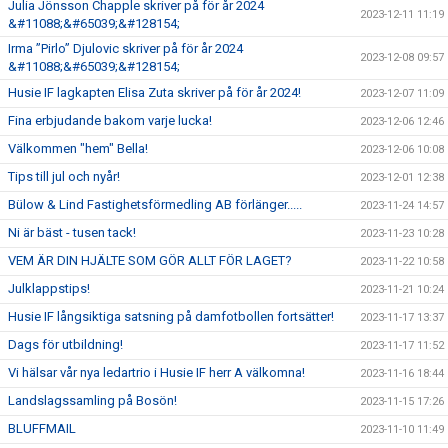
Julia Jönsson Chapple skriver på för år 2024
2023-12-11 11:19
&#11088;&#65039;&#128154;
Irma ”Pirlo” Djulovic skriver på för år 2024
2023-12-08 09:57
&#11088;&#65039;&#128154;
Husie IF lagkapten Elisa Zuta skriver på för år 2024!
2023-12-07 11:09
Fina erbjudande bakom varje lucka!
2023-12-06 12:46
Välkommen "hem" Bella!
2023-12-06 10:08
Tips till jul och nyår!
2023-12-01 12:38
Bülow & Lind Fastighetsförmedling AB förlänger.....
2023-11-24 14:57
Ni är bäst - tusen tack!
2023-11-23 10:28
VEM ÄR DIN HJÄLTE SOM GÖR ALLT FÖR LAGET?
2023-11-22 10:58
Julklappstips!
2023-11-21 10:24
Husie IF långsiktiga satsning på damfotbollen fortsätter!
2023-11-17 13:37
Dags för utbildning!
2023-11-17 11:52
Vi hälsar vår nya ledartrio i Husie IF herr A välkomna!
2023-11-16 18:44
Landslagssamling på Bosön!
2023-11-15 17:26
BLUFFMAIL
2023-11-10 11:49