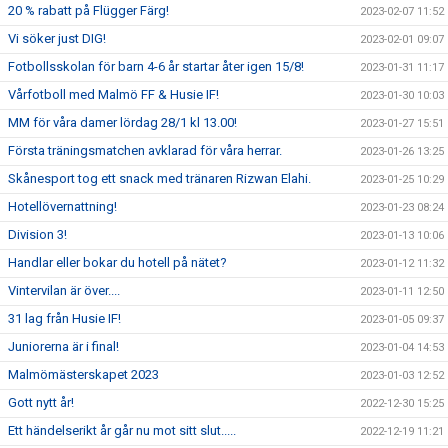
20 % rabatt på Flügger Färg!
2023-02-07 11:52
Vi söker just DIG!
2023-02-01 09:07
Fotbollsskolan för barn 4-6 år startar åter igen 15/8!
2023-01-31 11:17
Vårfotboll med Malmö FF & Husie IF!
2023-01-30 10:03
MM för våra damer lördag 28/1 kl 13.00!
2023-01-27 15:51
Första träningsmatchen avklarad för våra herrar.
2023-01-26 13:25
Skånesport tog ett snack med tränaren Rizwan Elahi.
2023-01-25 10:29
Hotellövernattning!
2023-01-23 08:24
Division 3!
2023-01-13 10:06
Handlar eller bokar du hotell på nätet?
2023-01-12 11:32
Vintervilan är över....
2023-01-11 12:50
31 lag från Husie IF!
2023-01-05 09:37
Juniorerna är i final!
2023-01-04 14:53
Malmömästerskapet 2023
2023-01-03 12:52
Gott nytt år!
2022-12-30 15:25
Ett händelserikt år går nu mot sitt slut.....
2022-12-19 11:21