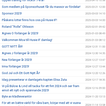
Öppen träning för flickor 7-8 år!
2025-04-10 10:58
Som medlem på Sponsorhuset får du massor av fördelar!
2025-03-21 12:00
Sponsor 2025!
2025-03-03 14:10
Påskens lotter finns hos oss på Husie IF!
2025-03-03 14:00
Roland ”Rolle” Ohlsson
2025-02-01 09:42
Agnes O förlänger år 2025!
2025-01-03 08:49
Välkommen Moa till Husie IF damlag!
2025-01-03 08:12
GOTT NYTT ÅR!
2024-12-31 11:00
Agnes J förlänger år 2025!
2024-12-30 14:35
Nea förlänger år 2025!
2024-12-27 13:47
Irma förlänger 2025!
2024-12-27 13:44
God Jul och Ett Gott Nytt År!
2024-12-20 12:26
Idag presenterar vi damlagets kapten Elisa Zuta.
2024-12-17 18:35
Vi på Bülow & Lind vill tacka för ett fint 2024 och ser fram
2024-12-16 09:00
emot ett nytt och spännande 2025!
Byte av klädleverantör
2024-11-20 13:13
För att en bättre värld för våra barn, börjar med att vi vuxna
2024-11-14 13:58