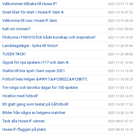
Välkommen tillbaka till Husie IF!
2021-12-17 11:48
Snart klart för start / Husie IF dam A
2021-12-16 07:22
Välkomna till oss i Husie IF dam
2021-12-15 09:24
Kall om öronen?
2021-12-07 09:03
Flickorna i F09/010 fick både kunskap och inspiration!
2021-11-29 10:35
Landslagsläger - lycka till Victor!
2021-11-26 09:46
TUSEN TACK!
2021-11-25 08:06
Öppet för nya spelare i F17 och dam A.
2021-11-21 10:45
Grattis till bra spel i Gais cupen 2021
2021-11-15 15:30
Fotboll hela helgen &#9917;&#128522;&#128077;
2021-11-10 09:23
Tre roliga och lärorika dagar för 100 spelare.
2021-11-03 15:21
Höstlov med fotboll!
2021-11-02 14:09
Ett glatt gäng som testat på Gåfotboll!
2021-10-30 17:52
Bilder från några av helgens matcher.
2021-10-26 12:18
Tack alla Husie IF-vänner..
2021-08-31 07:27
Husie IF-flaggan på plats
2021-08-20 15:14