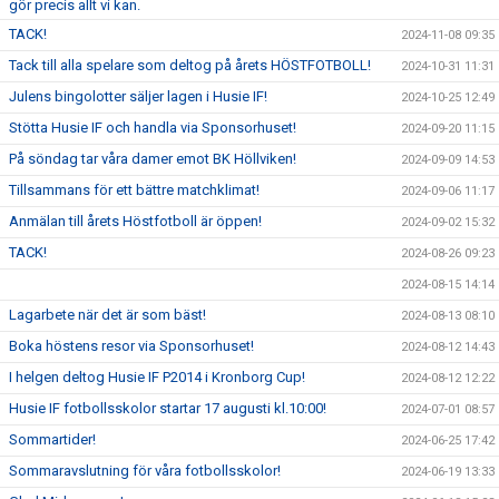
gör precis allt vi kan.
TACK!
2024-11-08 09:35
Tack till alla spelare som deltog på årets HÖSTFOTBOLL!
2024-10-31 11:31
Julens bingolotter säljer lagen i Husie IF!
2024-10-25 12:49
Stötta Husie IF och handla via Sponsorhuset!
2024-09-20 11:15
På söndag tar våra damer emot BK Höllviken!
2024-09-09 14:53
Tillsammans för ett bättre matchklimat!
2024-09-06 11:17
Anmälan till årets Höstfotboll är öppen!
2024-09-02 15:32
TACK!
2024-08-26 09:23
2024-08-15 14:14
Lagarbete när det är som bäst!
2024-08-13 08:10
Boka höstens resor via Sponsorhuset!
2024-08-12 14:43
I helgen deltog Husie IF P2014 i Kronborg Cup!
2024-08-12 12:22
Husie IF fotbollsskolor startar 17 augusti kl.10:00!
2024-07-01 08:57
Sommartider!
2024-06-25 17:42
Sommaravslutning för våra fotbollsskolor!
2024-06-19 13:33