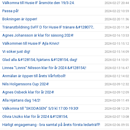
Välkomna till Husie IF årsmöte den 19/3-24.
2024-02-27 20:44
Passa på!
2024-02-22 10:59
Bokningen är öppen!
2024-02-20 11:36
Tränarutbildning SvFF D för Husie IF tränare &#128077;.
2024-02-20 11:34
Agnes Johansson är klar för säsong 2024!
2024-02-16 13:53
Välkommen till Husie IF Ajla Krivic!
2024-02-15 15:12
Vi söker just dig!
2024-02-15 14:09
Glad alla &#128154; hjärtans &#128154; dag!
2024-02-14 10:01
Linnea "Linnis" Nilsson klar för år 2024 &#128154;!
2024-02-13 16:47
Anmälan är öppen till årets Vårfotboll!
2024-02-12 14:02
Nils Holgerssons Cup 2024!
2024-02-09 12:32
Agnes Osbeck klar för år 2024!
2024-02-09 12:09
Alla Hjärtans dag 14/2!
2024-02-09 11:49
Välkomna till "SKODAGEN" 5/3 kl.17.00-19.30!
2024-02-08 12:29
Olivia Uszko klar för år 2024 &#128154;
2024-02-07 13:08
Härligt engagemang - bra samtal på årets första ledarträff!
2024-02-06 09:55