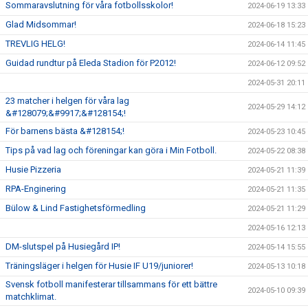
Sommaravslutning för våra fotbollsskolor!
2024-06-19 13:33
Glad Midsommar!
2024-06-18 15:23
TREVLIG HELG!
2024-06-14 11:45
Guidad rundtur på Eleda Stadion för P2012!
2024-06-12 09:52
2024-05-31 20:11
23 matcher i helgen för våra lag
2024-05-29 14:12
&#128079;&#9917;&#128154;!
För barnens bästa &#128154;!
2024-05-23 10:45
Tips på vad lag och föreningar kan göra i Min Fotboll.
2024-05-22 08:38
Husie Pizzeria
2024-05-21 11:39
RPA-Enginering
2024-05-21 11:35
Bülow & Lind Fastighetsförmedling
2024-05-21 11:29
2024-05-16 12:13
DM-slutspel på Husiegård IP!
2024-05-14 15:55
Träningsläger i helgen för Husie IF U19/juniorer!
2024-05-13 10:18
Svensk fotboll manifesterar tillsammans för ett bättre
2024-05-10 09:39
matchklimat.