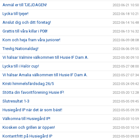
Anmäl er till TJEJDAGEN!
2022-06-21 10:50
Lycka till tjejer!
2022-06-18 10:21
Anslut dig och ditt företag!
2022-06-14 16:48
Grattis till våra killar i P08!
2022-06-13 16:32
Kom och heja fram våra juniorer!
2022-06-09 08:08
Trevlig Nationaldag!
2022-06-06 09:55
Vi hälsar Valmire välkommen till Husie IF Dam A.
2022-05-30 09:10
Lycka till i Halör cup!
2022-05-27 08:00
Vi hälsar Amalia välkommen till Husie IF Dam A.
2022-05-27 07:34
Kristi himmelsfärdsdag 26/5
2022-05-24 09:42
Stötta din favoritförening Husie IF!
2022-05-20 12:28
Slutresultat 1-3
2022-05-05 09:45
Husiegård IP när det är som bäst!
2022-05-05 09:39
Välkomna till Husiegård IP!
2022-05-03 10:59
Kiosken och grillen är öppen!
2022-05-03 10:14
Kontantfritt på Husiegård IP
2022-05-03 09:03