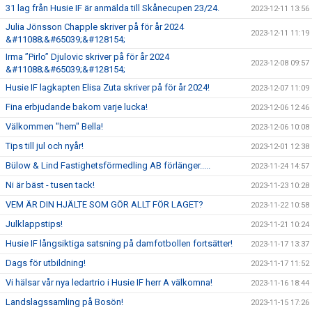
31 lag från Husie IF är anmälda till Skånecupen 23/24.
2023-12-11 13:56
Julia Jönsson Chapple skriver på för år 2024
2023-12-11 11:19
&#11088;&#65039;&#128154;
Irma ”Pirlo” Djulovic skriver på för år 2024
2023-12-08 09:57
&#11088;&#65039;&#128154;
Husie IF lagkapten Elisa Zuta skriver på för år 2024!
2023-12-07 11:09
Fina erbjudande bakom varje lucka!
2023-12-06 12:46
Välkommen "hem" Bella!
2023-12-06 10:08
Tips till jul och nyår!
2023-12-01 12:38
Bülow & Lind Fastighetsförmedling AB förlänger.....
2023-11-24 14:57
Ni är bäst - tusen tack!
2023-11-23 10:28
VEM ÄR DIN HJÄLTE SOM GÖR ALLT FÖR LAGET?
2023-11-22 10:58
Julklappstips!
2023-11-21 10:24
Husie IF långsiktiga satsning på damfotbollen fortsätter!
2023-11-17 13:37
Dags för utbildning!
2023-11-17 11:52
Vi hälsar vår nya ledartrio i Husie IF herr A välkomna!
2023-11-16 18:44
Landslagssamling på Bosön!
2023-11-15 17:26