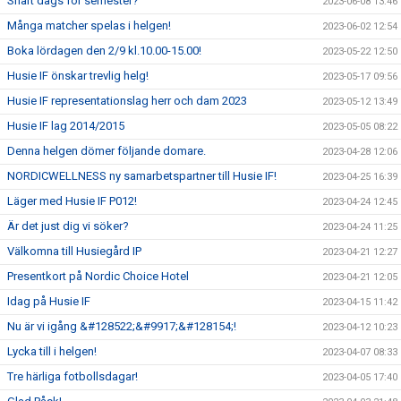
Snart dags för semester?
2023-06-08 13:46
Många matcher spelas i helgen!
2023-06-02 12:54
Boka lördagen den 2/9 kl.10.00-15.00!
2023-05-22 12:50
Husie IF önskar trevlig helg!
2023-05-17 09:56
Husie IF representationslag herr och dam 2023
2023-05-12 13:49
Husie IF lag 2014/2015
2023-05-05 08:22
Denna helgen dömer följande domare.
2023-04-28 12:06
NORDICWELLNESS ny samarbetspartner till Husie IF!
2023-04-25 16:39
Läger med Husie IF P012!
2023-04-24 12:45
Är det just dig vi söker?
2023-04-24 11:25
Välkomna till Husiegård IP
2023-04-21 12:27
Presentkort på Nordic Choice Hotel
2023-04-21 12:05
Idag på Husie IF
2023-04-15 11:42
Nu är vi igång &#128522;&#9917;&#128154;!
2023-04-12 10:23
Lycka till i helgen!
2023-04-07 08:33
Tre härliga fotbollsdagar!
2023-04-05 17:40