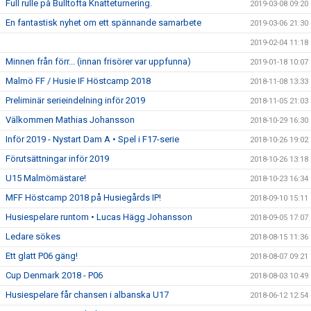
Full rulle på Bulltofta Knatteturnering.
2019-03-08 09:20
En fantastisk nyhet om ett spännande samarbete
2019-03-06 21:30
2019-02-04 11:18
Minnen från förr... (innan frisörer var uppfunna)
2019-01-18 10:07
Malmö FF / Husie IF Höstcamp 2018
2018-11-08 13:33
Preliminär serieindelning inför 2019
2018-11-05 21:03
Välkommen Mathias Johansson
2018-10-29 16:30
Inför 2019 - Nystart Dam A • Spel i F17-serie
2018-10-26 19:02
Förutsättningar inför 2019
2018-10-26 13:18
U15 Malmömästare!
2018-10-23 16:34
MFF Höstcamp 2018 på Husiegårds IP!
2018-09-10 15:11
Husiespelare runtom • Lucas Hägg Johansson
2018-09-05 17:07
Ledare sökes
2018-08-15 11:36
Ett glatt P06 gäng!
2018-08-07 09:21
Cup Denmark 2018 - P06
2018-08-03 10:49
Husiespelare får chansen i albanska U17
2018-06-12 12:54