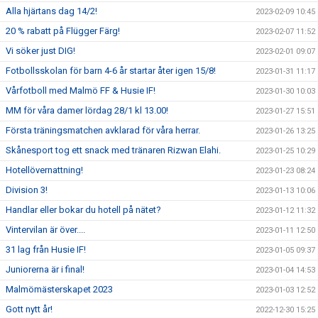
Alla hjärtans dag 14/2!
2023-02-09 10:45
20 % rabatt på Flügger Färg!
2023-02-07 11:52
Vi söker just DIG!
2023-02-01 09:07
Fotbollsskolan för barn 4-6 år startar åter igen 15/8!
2023-01-31 11:17
Vårfotboll med Malmö FF & Husie IF!
2023-01-30 10:03
MM för våra damer lördag 28/1 kl 13.00!
2023-01-27 15:51
Första träningsmatchen avklarad för våra herrar.
2023-01-26 13:25
Skånesport tog ett snack med tränaren Rizwan Elahi.
2023-01-25 10:29
Hotellövernattning!
2023-01-23 08:24
Division 3!
2023-01-13 10:06
Handlar eller bokar du hotell på nätet?
2023-01-12 11:32
Vintervilan är över....
2023-01-11 12:50
31 lag från Husie IF!
2023-01-05 09:37
Juniorerna är i final!
2023-01-04 14:53
Malmömästerskapet 2023
2023-01-03 12:52
Gott nytt år!
2022-12-30 15:25