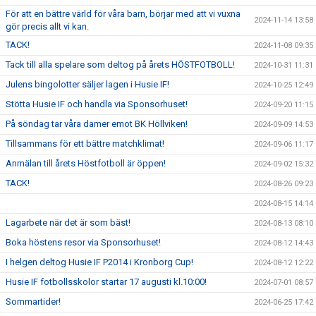
För att en bättre värld för våra barn, börjar med att vi vuxna
2024-11-14 13:58
gör precis allt vi kan.
TACK!
2024-11-08 09:35
Tack till alla spelare som deltog på årets HÖSTFOTBOLL!
2024-10-31 11:31
Julens bingolotter säljer lagen i Husie IF!
2024-10-25 12:49
Stötta Husie IF och handla via Sponsorhuset!
2024-09-20 11:15
På söndag tar våra damer emot BK Höllviken!
2024-09-09 14:53
Tillsammans för ett bättre matchklimat!
2024-09-06 11:17
Anmälan till årets Höstfotboll är öppen!
2024-09-02 15:32
TACK!
2024-08-26 09:23
2024-08-15 14:14
Lagarbete när det är som bäst!
2024-08-13 08:10
Boka höstens resor via Sponsorhuset!
2024-08-12 14:43
I helgen deltog Husie IF P2014 i Kronborg Cup!
2024-08-12 12:22
Husie IF fotbollsskolor startar 17 augusti kl.10:00!
2024-07-01 08:57
Sommartider!
2024-06-25 17:42