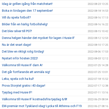
Idag är grillen igång från matchstart!
2022-08-23 13:25
Boka in lördagen den 17 september!
2022-08-18 14:53
Vill du spela fotboll?
2022-08-16 17:13
Bilder från en härlig fotbollshelg!
2022-08-16 16:22
Det blev silver till P07!
2022-08-15 10:42
Denna helgen händer det mycket för lagen i Husie IF
2022-08-12 12:53
Nu är det snart dags!
2022-08-10 17:25
Det blev en riktigt rolig lördag!
2022-08-06 17:53
Nystart inför hösten 2022!
2022-08-03 12:12
Välkomna till Husie IF dam A!
2022-07-25 14:28
Det går fortfarande att anmäla sig!
2022-07-25 13:01
Leka, spela och ha kul!
2022-07-18 15:52
Prova Storytel gratis i 40 dagar!
2022-07-17 12:38
Tjejdag med Husie IF!
2022-07-11 13:16
Välkomna till Husie IF kostnadsfria tjejdag 6/8!
2022-06-29 08:04
EM-premiär mot Tyskland idag! Lycka till Athinna och F19.
2022-06-27 08:16