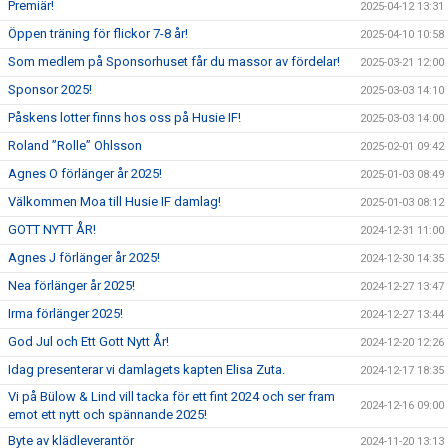
Premiär!
2025-04-12 13:31
Öppen träning för flickor 7-8 år!
2025-04-10 10:58
Som medlem på Sponsorhuset får du massor av fördelar!
2025-03-21 12:00
Sponsor 2025!
2025-03-03 14:10
Påskens lotter finns hos oss på Husie IF!
2025-03-03 14:00
Roland ”Rolle” Ohlsson
2025-02-01 09:42
Agnes O förlänger år 2025!
2025-01-03 08:49
Välkommen Moa till Husie IF damlag!
2025-01-03 08:12
GOTT NYTT ÅR!
2024-12-31 11:00
Agnes J förlänger år 2025!
2024-12-30 14:35
Nea förlänger år 2025!
2024-12-27 13:47
Irma förlänger 2025!
2024-12-27 13:44
God Jul och Ett Gott Nytt År!
2024-12-20 12:26
Idag presenterar vi damlagets kapten Elisa Zuta.
2024-12-17 18:35
Vi på Bülow & Lind vill tacka för ett fint 2024 och ser fram
2024-12-16 09:00
emot ett nytt och spännande 2025!
Byte av klädleverantör
2024-11-20 13:13