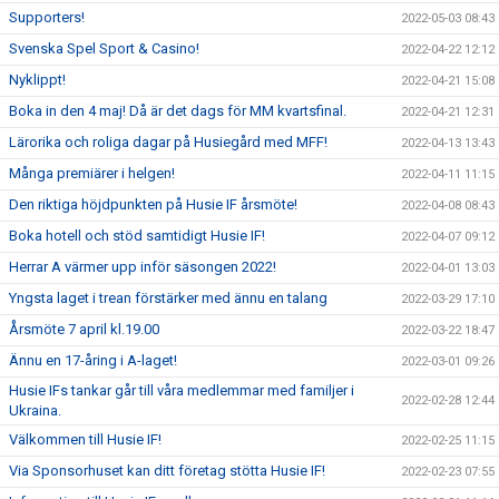
Supporters!
2022-05-03 08:43
Svenska Spel Sport & Casino!
2022-04-22 12:12
Nyklippt!
2022-04-21 15:08
Boka in den 4 maj! Då är det dags för MM kvartsfinal.
2022-04-21 12:31
Lärorika och roliga dagar på Husiegård med MFF!
2022-04-13 13:43
Många premiärer i helgen!
2022-04-11 11:15
Den riktiga höjdpunkten på Husie IF årsmöte!
2022-04-08 08:43
Boka hotell och stöd samtidigt Husie IF!
2022-04-07 09:12
Herrar A värmer upp inför säsongen 2022!
2022-04-01 13:03
Yngsta laget i trean förstärker med ännu en talang
2022-03-29 17:10
Årsmöte 7 april kl.19.00
2022-03-22 18:47
Ännu en 17-åring i A-laget!
2022-03-01 09:26
Husie IFs tankar går till våra medlemmar med familjer i
2022-02-28 12:44
Ukraina.
Välkommen till Husie IF!
2022-02-25 11:15
Via Sponsorhuset kan ditt företag stötta Husie IF!
2022-02-23 07:55