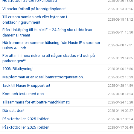
Höstfotboll 27-29/10 Fullbokad
2025-09-26 13:06
Vi spelar fotboll på konstgräsplanen!
2025-09-23 09:26
Till er som samlas och eller byter om i
2025-08-15 11:12
omklädningsrummen!
Från Linköping till Husie IF – 24-åring ska rädda kvar
2025-08-11 13:30
damerna i trean!
Här kommer en sommar hälsning från Husie IF.s sponsor
2025-07-08 17:31
Bülow & Lind!
För att minimera riskerna att någon skadas vid och på
2025-05-19 14:35
parkeringen!!!
100% Biluthyrning!
2025-05-06 15:56
Majblomman är en ideell barnrättsorganisation.
2025-05-02 10:23
Tack till Husie IF supportrar!
2025-04-28 14:59
Kom och testa med oss!
2025-04-28 14:24
Tillsammans för ett bättre matchklimat!
2025-04-24 15:28
Där satt den!
2025-04-19 09:27
Påskfotbollen 2025 i bilder!
2025-04-17 08:54
Påskfotbollen 2025 i bilder!
2025-04-17 08:49