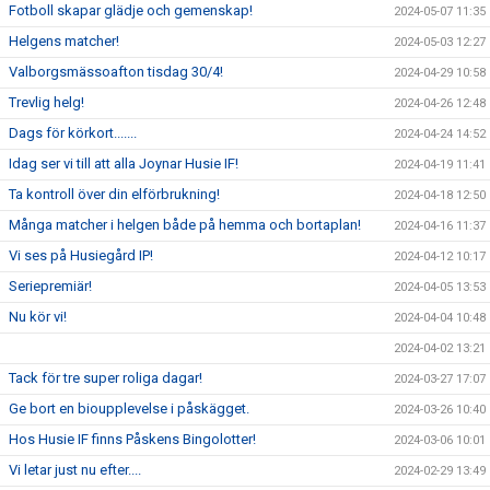
Fotboll skapar glädje och gemenskap!
2024-05-07 11:35
Helgens matcher!
2024-05-03 12:27
Valborgsmässoafton tisdag 30/4!
2024-04-29 10:58
Trevlig helg!
2024-04-26 12:48
Dags för körkort.......
2024-04-24 14:52
Idag ser vi till att alla Joynar Husie IF!
2024-04-19 11:41
Ta kontroll över din elförbrukning!
2024-04-18 12:50
Många matcher i helgen både på hemma och bortaplan!
2024-04-16 11:37
Vi ses på Husiegård IP!
2024-04-12 10:17
Seriepremiär!
2024-04-05 13:53
Nu kör vi!
2024-04-04 10:48
2024-04-02 13:21
Tack för tre super roliga dagar!
2024-03-27 17:07
Ge bort en bioupplevelse i påskägget.
2024-03-26 10:40
Hos Husie IF finns Påskens Bingolotter!
2024-03-06 10:01
Vi letar just nu efter....
2024-02-29 13:49