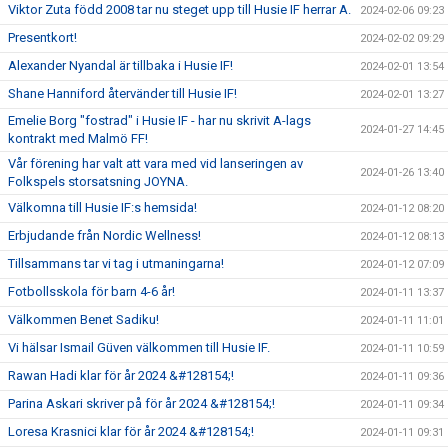
Viktor Zuta född 2008 tar nu steget upp till Husie IF herrar A.
2024-02-06 09:23
Presentkort!
2024-02-02 09:29
Alexander Nyandal är tillbaka i Husie IF!
2024-02-01 13:54
Shane Hanniford återvänder till Husie IF!
2024-02-01 13:27
Emelie Borg "fostrad" i Husie IF - har nu skrivit A-lags
2024-01-27 14:45
kontrakt med Malmö FF!
Vår förening har valt att vara med vid lanseringen av
2024-01-26 13:40
Folkspels storsatsning JOYNA.
Välkomna till Husie IF:s hemsida!
2024-01-12 08:20
Erbjudande från Nordic Wellness!
2024-01-12 08:13
Tillsammans tar vi tag i utmaningarna!
2024-01-12 07:09
Fotbollsskola för barn 4-6 år!
2024-01-11 13:37
Välkommen Benet Sadiku!
2024-01-11 11:01
Vi hälsar Ismail Güven välkommen till Husie IF.
2024-01-11 10:59
Rawan Hadi klar för år 2024 &#128154;!
2024-01-11 09:36
Parina Askari skriver på för år 2024 &#128154;!
2024-01-11 09:34
Loresa Krasnici klar för år 2024 &#128154;!
2024-01-11 09:31