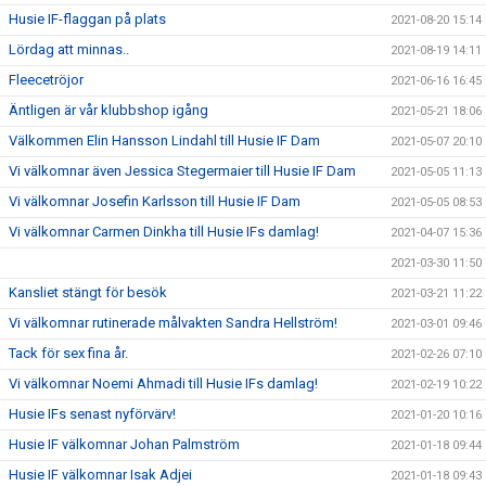
Husie IF-flaggan på plats
2021-08-20 15:14
Lördag att minnas..
2021-08-19 14:11
Fleecetröjor
2021-06-16 16:45
Äntligen är vår klubbshop igång
2021-05-21 18:06
Välkommen Elin Hansson Lindahl till Husie IF Dam
2021-05-07 20:10
Vi välkomnar även Jessica Stegermaier till Husie IF Dam
2021-05-05 11:13
Vi välkomnar Josefin Karlsson till Husie IF Dam
2021-05-05 08:53
Vi välkomnar Carmen Dinkha till Husie IFs damlag!
2021-04-07 15:36
2021-03-30 11:50
Kansliet stängt för besök
2021-03-21 11:22
Vi välkomnar rutinerade målvakten Sandra Hellström!
2021-03-01 09:46
Tack för sex fina år.
2021-02-26 07:10
Vi välkomnar Noemi Ahmadi till Husie IFs damlag!
2021-02-19 10:22
Husie IFs senast nyförvärv!
2021-01-20 10:16
Husie IF välkomnar Johan Palmström
2021-01-18 09:44
Husie IF välkomnar Isak Adjei
2021-01-18 09:43