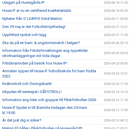
Utegym på Husiegårds IP
2026-06-18 11:05
Husie IF är nu en certifierad kvalitetsklubb.
2026-06-18 09:20
Nyheter från O´LEARYS Entré Malmö.
2026-06-11 09:00
Den 29 maj är det Fotbollströjefredag!
2026-05-27 12:21
Upphittad nyckel och tagg
2026-05-27 11:45
Ska du på en barn- & ungdomsmatch i helgen?
2026-05-06 09:10
Information från Fritidsförvaltningen ang öppettider
2026-05-05 09:03
idrottsanläggningar vid röda dagar.
Fritidsnämnden på besök hos Husie IF!
2026-04-23 09:05
Anmälan öppen till Husie IF fotbollsskola för barn födda
2026-03-24 10:51
2022.
Knäkontroll och Övningsbank!
2026-02-25 11:59
Inbjudan till seriespel i GÅFOTBOLL!
2026-02-18 10:10
Information ang tider och grupper till Påskfotbollen 2026
2026-02-16 11:20
Husie IF bjuder in till årsmöte tisdagen den 24 mars
2026-02-12 15:00
kl.19:00.
Är det just dig vi söker?
2026-02-10 08:12
Malmö FF håller i Påskfotbollen på Husiegård IP!
2026-01-27 09:51