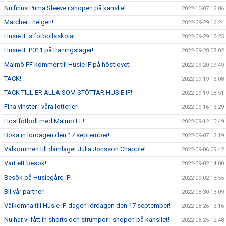
Nu finns Puma Sleeve i shopen på kansliet.
2022-10-07 12:06
Matcher i helgen!
2022-09-29 16:24
Husie IF:s fotbollsskola!
2022-09-29 15:25
Husie IF P011 på träningsläger!
2022-09-28 08:02
Malmö FF kommer till Husie IF på höstlovet!
2022-09-20 09:49
TACK!
2022-09-19 13:08
TACK TILL ER ALLA SOM STÖTTAR HUSIE IF!
2022-09-19 08:51
Fina vinster i våra lotterier!
2022-09-16 13:29
Höstfotboll med Malmö FF!
2022-09-12 10:49
Boka in lördagen den 17 september!
2022-09-07 12:19
Välkommen till damlaget Julia Jönsson Chapple!
2022-09-06 09:42
Värt ett besök!
2022-09-02 14:00
Besök på Husiegård IP!
2022-09-02 13:55
Bli vår partner!
2022-08-30 13:09
Välkomna till Husie IF-dagen lördagen den 17 september!
2022-08-26 13:16
Nu har vi fått in shorts och strumpor i shopen på kansliet!
2022-08-25 12:48