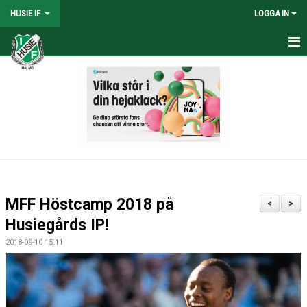
HUSIE IF
LOGGA IN
HEM
KONTAKT
LAG
MATCHER
KALENDER
MFF Höstcamp 2018 på
<
>
DOKUMENT
Husiegårds IP!
2018-09-10 15:11
SHOPEN
MEDLEMSRABATTER
MEDLEMSAVGIFTER