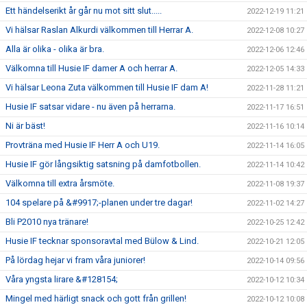
Ett händelserikt år går nu mot sitt slut.....
2022-12-19 11:21
Vi hälsar Raslan Alkurdi välkommen till Herrar A.
2022-12-08 10:27
Alla är olika - olika är bra.
2022-12-06 12:46
Välkomna till Husie IF damer A och herrar A.
2022-12-05 14:33
Vi hälsar Leona Zuta välkommen till Husie IF dam A!
2022-11-28 11:21
Husie IF satsar vidare - nu även på herrarna.
2022-11-17 16:51
Ni är bäst!
2022-11-16 10:14
Provträna med Husie IF Herr A och U19.
2022-11-14 16:05
Husie IF gör långsiktig satsning på damfotbollen.
2022-11-14 10:42
Välkomna till extra årsmöte.
2022-11-08 19:37
104 spelare på &#9917;-planen under tre dagar!
2022-11-02 14:27
Bli P2010 nya tränare!
2022-10-25 12:42
Husie IF tecknar sponsoravtal med Bülow & Lind.
2022-10-21 12:05
På lördag hejar vi fram våra juniorer!
2022-10-14 09:56
Våra yngsta lirare &#128154;
2022-10-12 10:34
Mingel med härligt snack och gott från grillen!
2022-10-12 10:08