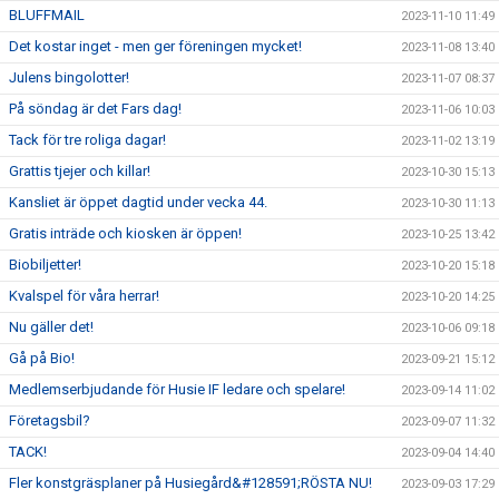
BLUFFMAIL
2023-11-10 11:49
Det kostar inget - men ger föreningen mycket!
2023-11-08 13:40
Julens bingolotter!
2023-11-07 08:37
På söndag är det Fars dag!
2023-11-06 10:03
Tack för tre roliga dagar!
2023-11-02 13:19
Grattis tjejer och killar!
2023-10-30 15:13
Kansliet är öppet dagtid under vecka 44.
2023-10-30 11:13
Gratis inträde och kiosken är öppen!
2023-10-25 13:42
Biobiljetter!
2023-10-20 15:18
Kvalspel för våra herrar!
2023-10-20 14:25
Nu gäller det!
2023-10-06 09:18
Gå på Bio!
2023-09-21 15:12
Medlemserbjudande för Husie IF ledare och spelare!
2023-09-14 11:02
Företagsbil?
2023-09-07 11:32
TACK!
2023-09-04 14:40
Fler konstgräsplaner på Husiegård&#128591;RÖSTA NU!
2023-09-03 17:29