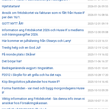
Hjärtstartare!
2026-01-26 09:55
Ansök om fritidskortet via fakturan som ni fått från Husie IF
2026-01-16 08:56
per den 16/1.
GOTT NYTT ÅR!
2025-12-31 09:19
Information ang Fritidskortet 2026 och Husie IF.s medlems
2025-12-30 09:08
och träningsavgifter 2026.
Här kommer en julhälsning från Olearys och Larry!
2025-12-23 16:51
Trevlig helg och en God Jul!
2025-12-19 12:42
På nionde plats i Skåne!
2025-11-19 16:02
Det börjar här!
2025-11-06 16:37
Bedrägeriärende avgjort i tingsrätten.
2025-10-31 10:41
P2012 i Skrylle för att grilla och ha det najs.
2025-10-28 17:20
Köp Bingolottos julkalender hos Husie IF!
2025-10-14 16:45
Forma framtiden - var med och bygg morgondagens Husie
2025-10-10 09:39
IF
Viktig information ang Fritidskortet - läs denna info innan ni
2025-10-07 11:31
ansöker hos Försäkringskassan.