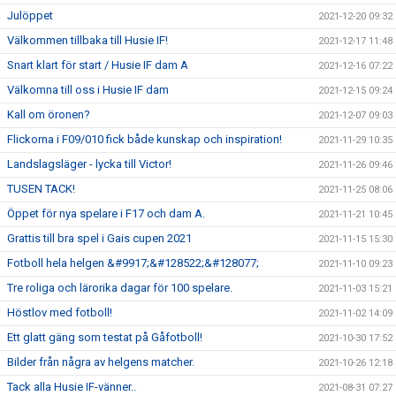
Julöppet
2021-12-20 09:32
Välkommen tillbaka till Husie IF!
2021-12-17 11:48
Snart klart för start / Husie IF dam A
2021-12-16 07:22
Välkomna till oss i Husie IF dam
2021-12-15 09:24
Kall om öronen?
2021-12-07 09:03
Flickorna i F09/010 fick både kunskap och inspiration!
2021-11-29 10:35
Landslagsläger - lycka till Victor!
2021-11-26 09:46
TUSEN TACK!
2021-11-25 08:06
Öppet för nya spelare i F17 och dam A.
2021-11-21 10:45
Grattis till bra spel i Gais cupen 2021
2021-11-15 15:30
Fotboll hela helgen &#9917;&#128522;&#128077;
2021-11-10 09:23
Tre roliga och lärorika dagar för 100 spelare.
2021-11-03 15:21
Höstlov med fotboll!
2021-11-02 14:09
Ett glatt gäng som testat på Gåfotboll!
2021-10-30 17:52
Bilder från några av helgens matcher.
2021-10-26 12:18
Tack alla Husie IF-vänner..
2021-08-31 07:27