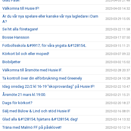
Glad Påsk!
2023-04-03 21:48
Välkomna till Husie IF!
2023-04-03 14:32
Är du vår nya spelare eller kanske vår nya lagledare i Dam
2023-03-29 15:05
A?
Se hit alla företagare!
2023-03-22 11:58
Bosse Hansson
2023-03-17 07:50
Fotbollsskola &#9917; för våra yngsta &#128154;.
2023-03-15 11:21
Körkort bil och eller moped!
2023-03-07 09:22
Biobiljetter
2023-03-02 15:02
Välkomna till årsmöte med Husie IF.
2023-02-28 20:37
Ta kontroll över din elförbrukning med Greenely
2023-02-24 10:28
Idag onsdag 22/2 kl 16-19 "skoprovardag" på Husie IF!
2023-02-22 10:47
Årsmöte 21 mars kl.19:00.
2023-02-21 15:21
Dags för körkort?
2023-02-20 18:27
Sälj med Bülow & Lind och stöd Husie IF
2023-02-16 08:01
Glad alla &#128154; hjärtans &#128154; dag!
2023-02-14 13:32
Träna med Malmö FF på påsklovet!
2023-02-10 12:14