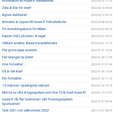
Information till Husie IF medlemmar.
2022-02-21 11:16
Zäta är klar för start!
2022-02-16 08:36
Agnes dubblerar!
2022-02-15 09:29
Anmälan är öppen till Husie IF fotbollsskola!
2022-02-08 09:20
Fin utvecklingskurva för Millan
2022-02-04 08:25
Kapten 2022 på plats i A-laget
2022-02-02 20:31
Välkänt ansikte; Alexia Kacaniklievska
2022-02-01 14:10
Fler gröna tjejer ansluter...
2022-01-31 14:26
Fler talanger tar plats!
2022-01-28 11:59
Irma fortsätter....
2022-01-27 07:36
Då är det klart!
2022-01-26 13:04
Elin fortsätter....
2022-01-25 11:10
1,5 miljoner i sparkapital saknas!
2022-01-20 15:18
Möt tre av våra A-lagsspelare som firar 10 år med Husie IF!
2022-01-19 12:07
Husie IF får fler funktioner i vårt föreningssystem
2022-01-07 09:45
Sportadmin!
Tack 2021 och välkommen 2022!
2021-12-31 08:49