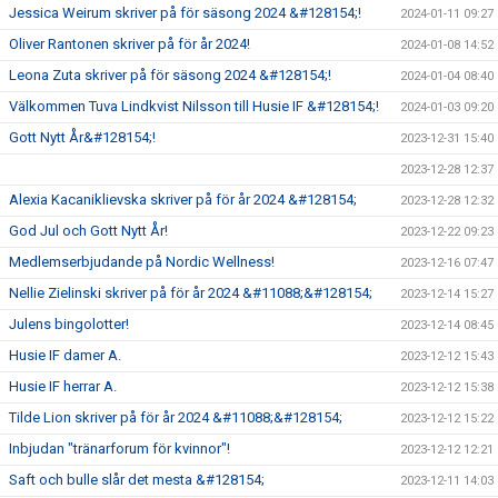
Jessica Weirum skriver på för säsong 2024 &#128154;!
2024-01-11 09:27
Oliver Rantonen skriver på för år 2024!
2024-01-08 14:52
Leona Zuta skriver på för säsong 2024 &#128154;!
2024-01-04 08:40
Välkommen Tuva Lindkvist Nilsson till Husie IF &#128154;!
2024-01-03 09:20
Gott Nytt År&#128154;!
2023-12-31 15:40
2023-12-28 12:37
Alexia Kacaniklievska skriver på för år 2024 &#128154;
2023-12-28 12:32
God Jul och Gott Nytt År!
2023-12-22 09:23
Medlemserbjudande på Nordic Wellness!
2023-12-16 07:47
Nellie Zielinski skriver på för år 2024 &#11088;&#128154;
2023-12-14 15:27
Julens bingolotter!
2023-12-14 08:45
Husie IF damer A.
2023-12-12 15:43
Husie IF herrar A.
2023-12-12 15:38
Tilde Lion skriver på för år 2024 &#11088;&#128154;
2023-12-12 15:22
Inbjudan "tränarforum för kvinnor"!
2023-12-12 12:21
Saft och bulle slår det mesta &#128154;
2023-12-11 14:03