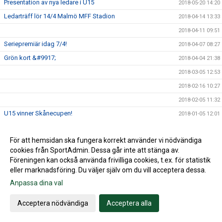
Presentation av nya ledare i U15
2018-05-20 14:20
Ledarträff lör 14/4 Malmö MFF Stadion
2018-04-14 13:33
2018-04-11 09:51
Seriepremiär idag 7/4!
2018-04-07 08:27
Grön kort &#9917;
2018-04-04 21:38
2018-03-05 12:53
2018-02-16 10:27
2018-02-05 11:32
U15 vinner Skånecupen!
2018-01-05 12:01
Husie IF på Facebook
2017-09-13 16:36
För att hemsidan ska fungera korrekt använder vi nödvändiga
2017-08-21 09:37
cookies från SportAdmin. Dessa går inte att stänga av.
2016-03-20 04:04
Föreningen kan också använda frivilliga cookies, t.ex. för statistik
eller marknadsföring. Du väljer själv om du vill acceptera dessa.
Anpassa dina val
Cookie-inställningar
Gå till Webbversion
Acceptera nödvändiga
Acceptera alla