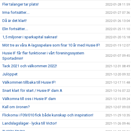
Fler talanger tar plats!
2022-01-28 11:59
Irma fortsätter....
2022-01-27 07:36
Då är det klart!
2022-01-26 13:04
Elin fortsätter....
2022-01-25 11:10
1,5 miljoner i sparkapital saknas!
2022-01-20 15:18
Möt tre av våra A-lagsspelare som firar 10 år med Husie IF!
2022-01-19 12:07
Husie IF får fler funktioner i vårt föreningssystem
2022-01-07 09:45
Sportadmin!
Tack 2021 och välkommen 2022!
2021-12-31 08:49
Julöppet
2021-12-20 09:32
Välkommen tillbaka till Husie IF!
2021-12-17 11:48
Snart klart för start / Husie IF dam A
2021-12-16 07:22
Välkomna till oss i Husie IF dam
2021-12-15 09:24
Kall om öronen?
2021-12-07 09:03
Flickorna i F09/010 fick både kunskap och inspiration!
2021-11-29 10:35
Landslagsläger - lycka till Victor!
2021-11-26 09:46