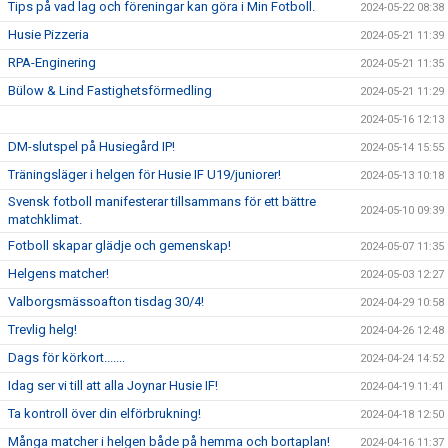
Tips på vad lag och föreningar kan göra i Min Fotboll.
2024-05-22 08:38
Husie Pizzeria
2024-05-21 11:39
RPA-Enginering
2024-05-21 11:35
Bülow & Lind Fastighetsförmedling
2024-05-21 11:29
2024-05-16 12:13
DM-slutspel på Husiegård IP!
2024-05-14 15:55
Träningsläger i helgen för Husie IF U19/juniorer!
2024-05-13 10:18
Svensk fotboll manifesterar tillsammans för ett bättre
2024-05-10 09:39
matchklimat.
Fotboll skapar glädje och gemenskap!
2024-05-07 11:35
Helgens matcher!
2024-05-03 12:27
Valborgsmässoafton tisdag 30/4!
2024-04-29 10:58
Trevlig helg!
2024-04-26 12:48
Dags för körkort.......
2024-04-24 14:52
Idag ser vi till att alla Joynar Husie IF!
2024-04-19 11:41
Ta kontroll över din elförbrukning!
2024-04-18 12:50
Många matcher i helgen både på hemma och bortaplan!
2024-04-16 11:37