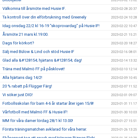
2023-03-02 15:02
Välkomna till årsmöte med Husie IF.
2023-02-28 20:37
Ta kontroll över din elförbrukning med Greenely
2023-02-24 10:28
Idag onsdag 22/2 kl 16-19 "skoprovardag" på Husie IF!
2023-02-22 10:47
Årsmöte 21 mars kl.19:00.
2023-02-21 15:21
Dags för körkort?
2023-02-20 18:27
Sälj med Bülow & Lind och stöd Husie IF
2023-02-16 08:01
Glad alla &#128154; hjärtans &#128154; dag!
2023-02-14 13:32
Träna med Malmö FF på påsklovet!
2023-02-10 12:14
Alla hjärtans dag 14/2!
2023-02-09 10:45
20 % rabatt på Flügger Färg!
2023-02-07 11:52
Vi söker just DIG!
2023-02-01 09:07
Fotbollsskolan för barn 4-6 år startar åter igen 15/8!
2023-01-31 11:17
Vårfotboll med Malmö FF & Husie IF!
2023-01-30 10:03
MM för våra damer lördag 28/1 kl 13.00!
2023-01-27 15:51
Första träningsmatchen avklarad för våra herrar.
2023-01-26 13:25
Skånesport tog ett snack med tränaren Rizwan Elahi.