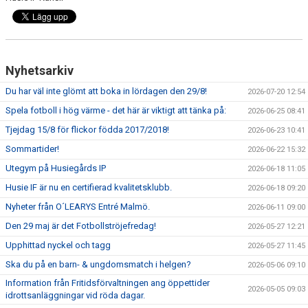
Nyhetsarkiv
Du har väl inte glömt att boka in lördagen den 29/8!
2026-07-20 12:54
Spela fotboll i hög värme - det här är viktigt att tänka på:
2026-06-25 08:41
Tjejdag 15/8 för flickor födda 2017/2018!
2026-06-23 10:41
Sommartider!
2026-06-22 15:32
Utegym på Husiegårds IP
2026-06-18 11:05
Husie IF är nu en certifierad kvalitetsklubb.
2026-06-18 09:20
Nyheter från O´LEARYS Entré Malmö.
2026-06-11 09:00
Den 29 maj är det Fotbollströjefredag!
2026-05-27 12:21
Upphittad nyckel och tagg
2026-05-27 11:45
Ska du på en barn- & ungdomsmatch i helgen?
2026-05-06 09:10
Information från Fritidsförvaltningen ang öppettider
2026-05-05 09:03
idrottsanläggningar vid röda dagar.