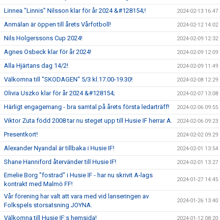
Linnea "Linnis" Nilsson klar för år 2024 &#128154;!
2024-02-13 16:47
Anmälan är öppen till årets Vårfotboll!
2024-02-12 14:02
Nils Holgerssons Cup 2024!
2024-02-09 12:32
Agnes Osbeck klar för år 2024!
2024-02-09 12:09
Alla Hjärtans dag 14/2!
2024-02-09 11:49
Välkomna till "SKODAGEN" 5/3 kl.17.00-19.30!
2024-02-08 12:29
Olivia Uszko klar för år 2024 &#128154;
2024-02-07 13:08
Härligt engagemang - bra samtal på årets första ledarträff!
2024-02-06 09:55
Viktor Zuta född 2008 tar nu steget upp till Husie IF herrar A.
2024-02-06 09:23
Presentkort!
2024-02-02 09:29
Alexander Nyandal är tillbaka i Husie IF!
2024-02-01 13:54
Shane Hanniford återvänder till Husie IF!
2024-02-01 13:27
Emelie Borg "fostrad" i Husie IF - har nu skrivit A-lags
2024-01-27 14:45
kontrakt med Malmö FF!
Vår förening har valt att vara med vid lanseringen av
2024-01-26 13:40
Folkspels storsatsning JOYNA.
Välkomna till Husie IF:s hemsida!
2024-01-12 08:20