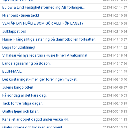
Bülow & Lind Fastighetsförmedling AB förlänger.....
2023-11-24 14:57
Ni är bäst - tusen tack!
2023-11-23 10:28
VEM ÄR DIN HJÄLTE SOM GÖR ALLT FÖR LAGET?
2023-11-22 10:58
Julklappstips!
2023-11-21 10:24
Husie IF långsiktiga satsning på damfotbollen fortsätter!
2023-11-17 13:37
Dags för utbildning!
2023-11-17 11:52
Vi hälsar vår nya ledartrio i Husie IF herr A välkomna!
2023-11-16 18:44
Landslagssamling på Bosön!
2023-11-15 17:26
BLUFFMAIL
2023-11-10 11:49
Det kostar inget - men ger föreningen mycket!
2023-11-08 13:40
Julens bingolotter!
2023-11-07 08:37
På söndag är det Fars dag!
2023-11-06 10:03
Tack för tre roliga dagar!
2023-11-02 13:19
Grattis tjejer och killar!
2023-10-30 15:13
Kansliet är öppet dagtid under vecka 44.
2023-10-30 11:13
Gratis inträde och kiosken är öppen!
2023-10-25 13:42