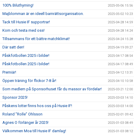
100% Biluthyrning!
2025-05-06 15:56
Majblomman är en ideell barnrättsorganisation.
2025-05-02 10:23
Tack till Husie IF supportrar!
2025-04-28 14:59
Kom och testa med oss!
2025-04-28 14:24
Tillsammans för ett bättre matchklimat!
2025-04-24 15:28
Där satt den!
2025-04-19 09:27
Påskfotbollen 2025 i bilder!
2025-04-17 08:54
Påskfotbollen 2025 i bilder!
2025-04-17 08:49
Premiär!
2025-04-12 13:31
Öppen träning för flickor 7-8 år!
2025-04-10 10:58
Som medlem på Sponsorhuset får du massor av fördelar!
2025-03-21 12:00
Sponsor 2025!
2025-03-03 14:10
Påskens lotter finns hos oss på Husie IF!
2025-03-03 14:00
Roland ”Rolle” Ohlsson
2025-02-01 09:42
Agnes O förlänger år 2025!
2025-01-03 08:49
Välkommen Moa till Husie IF damlag!
2025-01-03 08:12