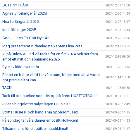
GOTT NYTT ÅR!
2024-12-31 11:00
Agnes J förlänger år 2025!
2024-12-30 14:35
Nea förlänger år 2025!
2024-12-27 13:47
Irma förlänger 2025!
2024-12-27 13:44
God Jul och Ett Gott Nytt År!
2024-12-20 12:26
Idag presenterar vi damlagets kapten Elisa Zuta.
2024-12-17 18:35
Vi på Bülow & Lind vill tacka för ett fint 2024 och ser fram
2024-12-16 09:00
emot ett nytt och spännande 2025!
Byte av klädleverantör
2024-11-20 13:13
För att en bättre värld för våra barn, börjar med att vi vuxna
2024-11-14 13:58
gör precis allt vi kan.
TACK!
2024-11-08 09:35
Tack till alla spelare som deltog på årets HÖSTFOTBOLL!
2024-10-31 11:31
Julens bingolotter säljer lagen i Husie IF!
2024-10-25 12:49
Stötta Husie IF och handla via Sponsorhuset!
2024-09-20 11:15
På söndag tar våra damer emot BK Höllviken!
2024-09-09 14:53
Tillsammans för ett bättre matchklimat!
2024-09-06 11:17