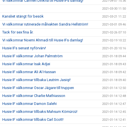
Vi välkomnar Carmen Dinkha till Husie IFs damlag!
2021-04-07 15:36
2021-03-30 11:50
Kansliet stängt för besök
2021-03-21 11:22
Vi välkomnar rutinerade målvakten Sandra Hellström!
2021-03-01 09:46
Tack för sex fina år.
2021-02-26 07:10
Vi välkomnar Noemi Ahmadi till Husie IFs damlag!
2021-02-19 10:22
Husie IFs senast nyförvärv!
2021-01-20 10:16
Husie IF välkomnar Johan Palmström
2021-01-18 09:44
Husie IF välkomnar Isak Adjei
2021-01-18 09:43
Husie IF välkomnar Ali Al Hassan
2021-01-18 09:42
Husie IF välkomnar tillbaka Leutrim Jasiqi!
2021-01-18 09:40
Husie IF välkomnar Oscar Jägare till truppen
2021-01-14 12:50
Husie IF välkomnar Charlie Mathiasson
2021-01-14 12:48
Husie IF välkomnar Damon Salehi
2021-01-14 12:47
Husie IF välkomnar tillbaks Mahsum Kömürcü!
2021-01-14 12:45
Husie IF välkomnar tillbaks Carl Scott!
2021-01-14 12:41