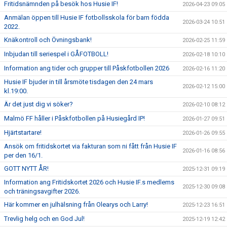
Fritidsnämnden på besök hos Husie IF!
2026-04-23 09:05
Anmälan öppen till Husie IF fotbollsskola för barn födda
2026-03-24 10:51
2022.
Knäkontroll och Övningsbank!
2026-02-25 11:59
Inbjudan till seriespel i GÅFOTBOLL!
2026-02-18 10:10
Information ang tider och grupper till Påskfotbollen 2026
2026-02-16 11:20
Husie IF bjuder in till årsmöte tisdagen den 24 mars
2026-02-12 15:00
kl.19:00.
Är det just dig vi söker?
2026-02-10 08:12
Malmö FF håller i Påskfotbollen på Husiegård IP!
2026-01-27 09:51
Hjärtstartare!
2026-01-26 09:55
Ansök om fritidskortet via fakturan som ni fått från Husie IF
2026-01-16 08:56
per den 16/1.
GOTT NYTT ÅR!
2025-12-31 09:19
Information ang Fritidskortet 2026 och Husie IF.s medlems
2025-12-30 09:08
och träningsavgifter 2026.
Här kommer en julhälsning från Olearys och Larry!
2025-12-23 16:51
Trevlig helg och en God Jul!
2025-12-19 12:42