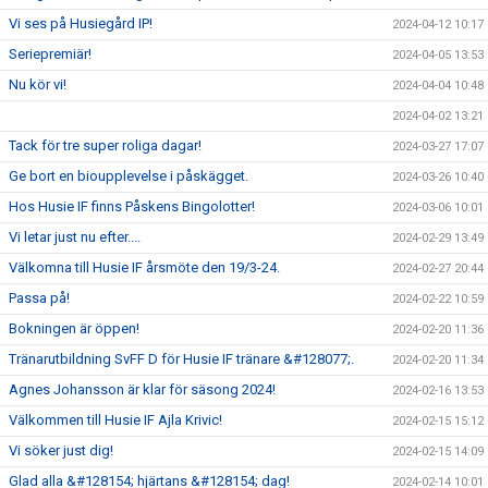
Vi ses på Husiegård IP!
2024-04-12 10:17
Seriepremiär!
2024-04-05 13:53
Nu kör vi!
2024-04-04 10:48
2024-04-02 13:21
Tack för tre super roliga dagar!
2024-03-27 17:07
Ge bort en bioupplevelse i påskägget.
2024-03-26 10:40
Hos Husie IF finns Påskens Bingolotter!
2024-03-06 10:01
Vi letar just nu efter....
2024-02-29 13:49
Välkomna till Husie IF årsmöte den 19/3-24.
2024-02-27 20:44
Passa på!
2024-02-22 10:59
Bokningen är öppen!
2024-02-20 11:36
Tränarutbildning SvFF D för Husie IF tränare &#128077;.
2024-02-20 11:34
Agnes Johansson är klar för säsong 2024!
2024-02-16 13:53
Välkommen till Husie IF Ajla Krivic!
2024-02-15 15:12
Vi söker just dig!
2024-02-15 14:09
Glad alla &#128154; hjärtans &#128154; dag!
2024-02-14 10:01