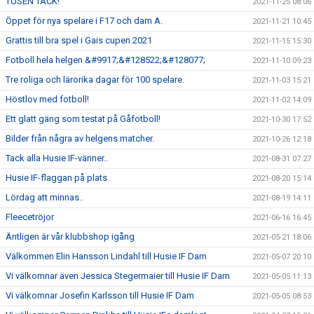
TUSEN TACK!
2021-11-25 08:06
Öppet för nya spelare i F17 och dam A.
2021-11-21 10:45
Grattis till bra spel i Gais cupen 2021
2021-11-15 15:30
Fotboll hela helgen &#9917;&#128522;&#128077;
2021-11-10 09:23
Tre roliga och lärorika dagar för 100 spelare.
2021-11-03 15:21
Höstlov med fotboll!
2021-11-02 14:09
Ett glatt gäng som testat på Gåfotboll!
2021-10-30 17:52
Bilder från några av helgens matcher.
2021-10-26 12:18
Tack alla Husie IF-vänner..
2021-08-31 07:27
Husie IF-flaggan på plats
2021-08-20 15:14
Lördag att minnas..
2021-08-19 14:11
Fleecetröjor
2021-06-16 16:45
Äntligen är vår klubbshop igång
2021-05-21 18:06
Välkommen Elin Hansson Lindahl till Husie IF Dam
2021-05-07 20:10
Vi välkomnar även Jessica Stegermaier till Husie IF Dam
2021-05-05 11:13
Vi välkomnar Josefin Karlsson till Husie IF Dam
2021-05-05 08:53