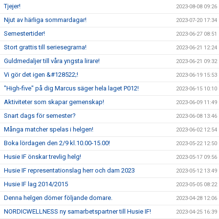
Tjejer!
2023-08-08 09:26
Njut av härliga sommardagar!
2023-07-20 17:34
Semestertider!
2023-06-27 08:51
Stort grattis till seriesegrarna!
2023-06-21 12:24
Guldmedaljer till våra yngsta lirare!
2023-06-21 09:32
Vi gör det igen &#128522;!
2023-06-19 15:53
"High-five" på dig Marcus säger hela laget P012!
2023-06-15 10:10
Aktiviteter som skapar gemenskap!
2023-06-09 11:49
Snart dags för semester?
2023-06-08 13:46
Många matcher spelas i helgen!
2023-06-02 12:54
Boka lördagen den 2/9 kl.10.00-15.00!
2023-05-22 12:50
Husie IF önskar trevlig helg!
2023-05-17 09:56
Husie IF representationslag herr och dam 2023
2023-05-12 13:49
Husie IF lag 2014/2015
2023-05-05 08:22
Denna helgen dömer följande domare.
2023-04-28 12:06
NORDICWELLNESS ny samarbetspartner till Husie IF!
2023-04-25 16:39