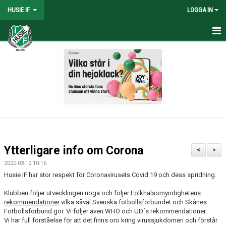
HUSIE IF
LOGGA IN
HEM
KONTAKT
LAG
MATCHER
KALENDER
Ytterligare info om Corona
<
>
DOKUMENT
2020-03-12 10:16
Husie IF har stor respekt för Coronavirusets Covid 19 och dess spridning.
SHOPEN
Klubben följer utvecklingen noga och följer
Folkhälsomyndighetens
rekommendationer
vilka såväl Svenska fotbollsförbundet och Skånes
MEDLEMSRABATTER
Fotbollsförbund gör. Vi följer även WHO och UD´s rekommendationer.
Vi har full förståelse för att det finns oro kring virussjukdomen och förstår
MEDLEMSAVGIFTER