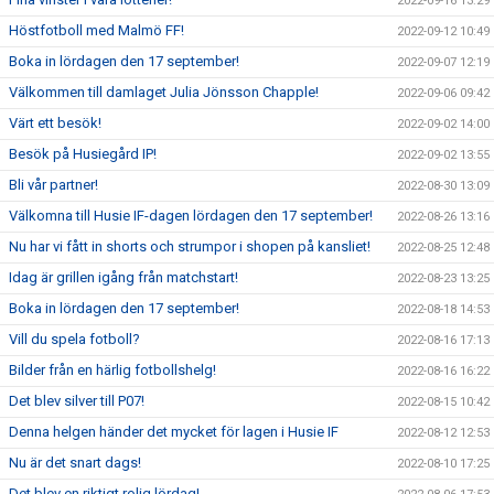
2022-09-16 13:29
Höstfotboll med Malmö FF!
2022-09-12 10:49
Boka in lördagen den 17 september!
2022-09-07 12:19
Välkommen till damlaget Julia Jönsson Chapple!
2022-09-06 09:42
Värt ett besök!
2022-09-02 14:00
Besök på Husiegård IP!
2022-09-02 13:55
Bli vår partner!
2022-08-30 13:09
Välkomna till Husie IF-dagen lördagen den 17 september!
2022-08-26 13:16
Nu har vi fått in shorts och strumpor i shopen på kansliet!
2022-08-25 12:48
Idag är grillen igång från matchstart!
2022-08-23 13:25
Boka in lördagen den 17 september!
2022-08-18 14:53
Vill du spela fotboll?
2022-08-16 17:13
Bilder från en härlig fotbollshelg!
2022-08-16 16:22
Det blev silver till P07!
2022-08-15 10:42
Denna helgen händer det mycket för lagen i Husie IF
2022-08-12 12:53
Nu är det snart dags!
2022-08-10 17:25
Det blev en riktigt rolig lördag!