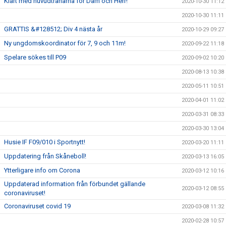
Klart med huvudtränarna för Dam och Herr!
2020-10-30 11:12
2020-10-30 11:11
GRATTIS &#128512; Div 4 nästa år
2020-10-29 09:27
Ny ungdomskoordinator för 7, 9 och 11m!
2020-09-22 11:18
Spelare sökes till P09
2020-09-02 10:20
2020-08-13 10:38
2020-05-11 10:51
2020-04-01 11:02
2020-03-31 08:33
2020-03-30 13:04
Husie IF F09/010 i Sportnytt!
2020-03-20 11:11
Uppdatering från Skåneboll!
2020-03-13 16:05
Ytterligare info om Corona
2020-03-12 10:16
Uppdaterad information från förbundet gällande
2020-03-12 08:55
coronaviruset!
Coronaviruset covid 19
2020-03-08 11:32
2020-02-28 10:57