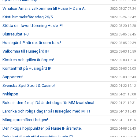
2022-05-27 08:00
Vi hälsar Amalia välkommen till Husie IF Dam A.
2022-05-27 07:34
Kristi himmelsfärdsdag 26/5
2022-05-24 09:42
Stötta din favoritförening Husie IF!
2022-05-20 12:28
Slutresultat 1-3
2022-05-05 09:45
Husiegård IP när det är som bäst!
2022-05-05 09:39
Välkomna till Husiegård IP!
2022-05-03 10:59
Kiosken och grillen är öppen!
2022-05-03 10:14
Kontantfritt på Husiegård IP
2022-05-03 09:03
Supporters!
2022-05-03 08:43
Svenska Spel Sport & Casino!
2022-04-22 12:12
Nyklippt!
2022-04-21 15:08
Boka in den 4 maj! Då är det dags för MM kvartsfinal.
2022-04-21 12:31
Lärorika och roliga dagar på Husiegård med MFF!
2022-04-13 13:43
Många premiärer i helgen!
2022-04-11 11:15
Den riktiga höjdpunkten på Husie IF årsmöte!
2022-04-08 08:43
Boka hotell och stöd samtidigt Husie IF!