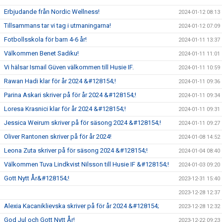
Erbjudande från Nordic Wellness!
2024-01-12 08:13
Tillsammans tar vi tag i utmaningarna!
2024-01-12 07:09
Fotbollsskola för barn 4-6 år!
2024-01-11 13:37
Välkommen Benet Sadiku!
2024-01-11 11:01
Vi hälsar Ismail Güven välkommen till Husie IF.
2024-01-11 10:59
Rawan Hadi klar för år 2024 &#128154;!
2024-01-11 09:36
Parina Askari skriver på för år 2024 &#128154;!
2024-01-11 09:34
Loresa Krasnici klar för år 2024 &#128154;!
2024-01-11 09:31
Jessica Weirum skriver på för säsong 2024 &#128154;!
2024-01-11 09:27
Oliver Rantonen skriver på för år 2024!
2024-01-08 14:52
Leona Zuta skriver på för säsong 2024 &#128154;!
2024-01-04 08:40
Välkommen Tuva Lindkvist Nilsson till Husie IF &#128154;!
2024-01-03 09:20
Gott Nytt År&#128154;!
2023-12-31 15:40
2023-12-28 12:37
Alexia Kacaniklievska skriver på för år 2024 &#128154;
2023-12-28 12:32
God Jul och Gott Nytt År!
2023-12-22 09:23