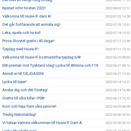
2022-08-06 17:53
Nystart inför hösten 2022!
2022-08-03 12:12
Välkomna till Husie IF dam A!
2022-07-25 14:28
Det går fortfarande att anmäla sig!
2022-07-25 13:01
Leka, spela och ha kul!
2022-07-18 15:52
Prova Storytel gratis i 40 dagar!
2022-07-17 12:38
Tjejdag med Husie IF!
2022-07-11 13:16
Välkomna till Husie IF kostnadsfria tjejdag 6/8!
2022-06-29 08:04
EM-premiär mot Tyskland idag! Lycka till Athinna och F19.
2022-06-27 08:16
Anmäl er till TJEJDAGEN!
2022-06-21 10:50
Lycka till tjejer!
2022-06-18 10:21
Anslut dig och ditt företag!
2022-06-14 16:48
Grattis till våra killar i P08!
2022-06-13 16:32
Kom och heja fram våra juniorer!
2022-06-09 08:08
Trevlig Nationaldag!
2022-06-06 09:55
Vi hälsar Valmire välkommen till Husie IF Dam A.
2022-05-30 09:10
Lycka till i Halör cup!