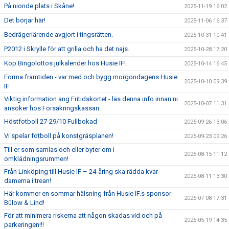
På nionde plats i Skåne!
2025-11-19 16:02
Det börjar här!
2025-11-06 16:37
Bedrägeriärende avgjort i tingsrätten.
2025-10-31 10:41
P2012 i Skrylle för att grilla och ha det najs.
2025-10-28 17:20
Köp Bingolottos julkalender hos Husie IF!
2025-10-14 16:45
Forma framtiden - var med och bygg morgondagens Husie
2025-10-10 09:39
IF
Viktig information ang Fritidskortet - läs denna info innan ni
2025-10-07 11:31
ansöker hos Försäkringskassan.
Höstfotboll 27-29/10 Fullbokad
2025-09-26 13:06
Vi spelar fotboll på konstgräsplanen!
2025-09-23 09:26
Till er som samlas och eller byter om i
2025-08-15 11:12
omklädningsrummen!
Från Linköping till Husie IF – 24-åring ska rädda kvar
2025-08-11 13:30
damerna i trean!
Här kommer en sommar hälsning från Husie IF.s sponsor
2025-07-08 17:31
Bülow & Lind!
För att minimera riskerna att någon skadas vid och på
2025-05-19 14:35
parkeringen!!!