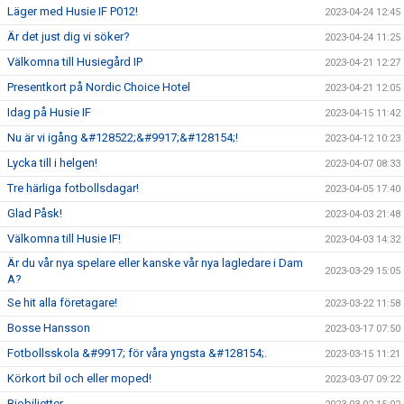
Läger med Husie IF P012!
2023-04-24 12:45
Är det just dig vi söker?
2023-04-24 11:25
Välkomna till Husiegård IP
2023-04-21 12:27
Presentkort på Nordic Choice Hotel
2023-04-21 12:05
Idag på Husie IF
2023-04-15 11:42
Nu är vi igång &#128522;&#9917;&#128154;!
2023-04-12 10:23
Lycka till i helgen!
2023-04-07 08:33
Tre härliga fotbollsdagar!
2023-04-05 17:40
Glad Påsk!
2023-04-03 21:48
Välkomna till Husie IF!
2023-04-03 14:32
Är du vår nya spelare eller kanske vår nya lagledare i Dam
2023-03-29 15:05
A?
Se hit alla företagare!
2023-03-22 11:58
Bosse Hansson
2023-03-17 07:50
Fotbollsskola &#9917; för våra yngsta &#128154;.
2023-03-15 11:21
Körkort bil och eller moped!
2023-03-07 09:22
Biobiljetter