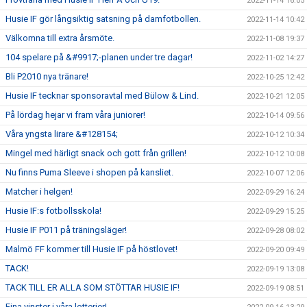
2022-11-14 16:05
Husie IF gör långsiktig satsning på damfotbollen.
2022-11-14 10:42
Välkomna till extra årsmöte.
2022-11-08 19:37
104 spelare på &#9917;-planen under tre dagar!
2022-11-02 14:27
Bli P2010 nya tränare!
2022-10-25 12:42
Husie IF tecknar sponsoravtal med Bülow & Lind.
2022-10-21 12:05
På lördag hejar vi fram våra juniorer!
2022-10-14 09:56
Våra yngsta lirare &#128154;
2022-10-12 10:34
Mingel med härligt snack och gott från grillen!
2022-10-12 10:08
Nu finns Puma Sleeve i shopen på kansliet.
2022-10-07 12:06
Matcher i helgen!
2022-09-29 16:24
Husie IF:s fotbollsskola!
2022-09-29 15:25
Husie IF P011 på träningsläger!
2022-09-28 08:02
Malmö FF kommer till Husie IF på höstlovet!
2022-09-20 09:49
TACK!
2022-09-19 13:08
TACK TILL ER ALLA SOM STÖTTAR HUSIE IF!
2022-09-19 08:51
Fina vinster i våra lotterier!