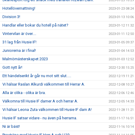
2023-01-25 10:29
Hotellövernattning!
2023-01-23 08:24
Division 3!
2023-01-13 10:06
Handlar eller bokar du hotell på nätet?
2023-01-12 11:32
Vintervilan är över....
2023-01-11 12:50
31 lag från Husie IF!
2023-01-05 09:37
Juniorerna är i final!
2023-01-04 14:53
Malmömästerskapet 2023
2023-01-03 12:52
Gott nytt år!
2022-12-30 15:25
Ett händelserikt år går nu mot sitt slut.....
2022-12-19 11:21
Vi hälsar Raslan Alkurdi välkommen till Herrar A.
2022-12-08 10:27
Alla är olika - olika är bra.
2022-12-06 12:46
Välkomna till Husie IF damer A och herrar A.
2022-12-05 14:33
Vi hälsar Leona Zuta välkommen till Husie IF dam A!
2022-11-28 11:21
Husie IF satsar vidare - nu även på herrarna.
2022-11-17 16:51
Ni är bäst!
2022-11-16 10:14
Provträna med Husie IF Herr A och U19.