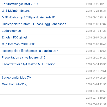
Förutsättningar inför 2019
2018-10-26 13:18
U15 Malmömästare!
2018-10-23 16:34
MFF Höstcamp 2018 på Husiegårds IP!
2018-09-10 15:11
Husiespelare runtom • Lucas Hägg Johansson
2018-09-05 17:07
Ledare sökes
2018-08-15 11:36
Ett glatt P06 gäng!
2018-08-07 09:21
Cup Denmark 2018 - P06
2018-08-03 10:49
Husiespelare får chansen i albanska U17
2018-06-12 12:54
Presentation av nya ledare i U15
2018-05-20 14:20
Ledarträff lör 14/4 Malmö MFF Stadion
2018-04-14 13:33
2018-04-11 09:51
Seriepremiär idag 7/4!
2018-04-07 08:27
Grön kort &#9917;
2018-04-04 21:38
2018-03-05 12:53
2018-02-16 10:27
2018-02-05 11:32