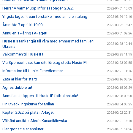
2022-04-07 09:12
Herrar A värmer upp inför säsongen 2022!
2022-04-01 13:03
Yngsta laget i trean förstärker med ännu en talang
2022-03-29 17:10
Årsmöte 7 april kl.19.00
2022-03-22 18:47
Ännu en 17-åring i A-laget!
2022-03-01 09:26
Husie IFs tankar går till våra medlemmar med familjer i
2022-02-28 12:44
Ukraina.
Välkommen till Husie IF!
2022-02-25 11:15
Via Sponsorhuset kan ditt företag stötta Husie IF!
2022-02-23 07:55
Information till Husie IF medlemmar.
2022-02-21 11:16
Zäta är klar för start!
2022-02-16 08:36
Agnes dubblerar!
2022-02-15 09:29
Anmälan är öppen till Husie IF fotbollsskola!
2022-02-08 09:20
Fin utvecklingskurva för Millan
2022-02-04 08:25
Kapten 2022 på plats i A-laget
2022-02-02 20:31
Välkänt ansikte; Alexia Kacaniklievska
2022-02-01 14:10
Fler gröna tjejer ansluter...
2022-01-31 14:26