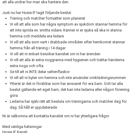
att alla undrar hur man ska hantera den.
DOMARE
Just nu har Husie IF tagit följande beslut:
Träning och matcher fortsätter som planerat
Vi vill att alla som har några symptom av sjukdom stannar hemma för
NYHETER
att inte sprida ev. smitta vidare. Känner ni er sjuka så ska ni stanna
hemma och meddela era ledare
Vi vill att alla som varit i drabbade områden efter hemkomst stannar
hemma från all träning i 14 dagar
Vi vill att ni enbart besöker kansliet om ni har ärenden
Vi vill att alla är extra noggranna med hygienen och tvättar händerna
extra noga och ofta.
Se till att ni INTE delar vattenflaskor
Vi vill att ni byter om hemma och inte använder omklädningsrummen
Ytterst är det ni föräldrar som har ansvaret för era barn. Och tar alla
beslut gällande ert eget barn, det kan inte ledarna eller någon förening
göra.
Ledarna har själv rätt att besluta om träningarna och matcher dag för
dag. Så håll er uppdaterade.
Ni är välkomna att kontakta kansliet om ni har ytterligare frågor
Med vänliga hälsningar
Husie IF Kansli