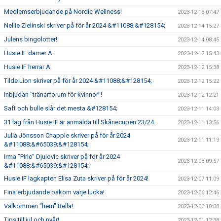
Medlemserbjudande på Nordic Wellness!
2023-12-16 07:47
Nellie Zielinski skriver på för år 2024 &#11088;&#128154;
2023-12-14 15:27
Julens bingolotter!
2023-12-14 08:45
Husie IF damer A.
2023-12-12 15:43
Husie IF herrar A.
2023-12-12 15:38
Tilde Lion skriver på för år 2024 &#11088;&#128154;
2023-12-12 15:22
Inbjudan "tränarforum för kvinnor"!
2023-12-12 12:21
Saft och bulle slår det mesta &#128154;
2023-12-11 14:03
31 lag från Husie IF är anmälda till Skånecupen 23/24.
2023-12-11 13:56
Julia Jönsson Chapple skriver på för år 2024
2023-12-11 11:19
&#11088;&#65039;&#128154;
Irma ”Pirlo” Djulovic skriver på för år 2024
2023-12-08 09:57
&#11088;&#65039;&#128154;
Husie IF lagkapten Elisa Zuta skriver på för år 2024!
2023-12-07 11:09
Fina erbjudande bakom varje lucka!
2023-12-06 12:46
Välkommen "hem" Bella!
2023-12-06 10:08
Tips till jul och nyår!
2023-12-01 12:38