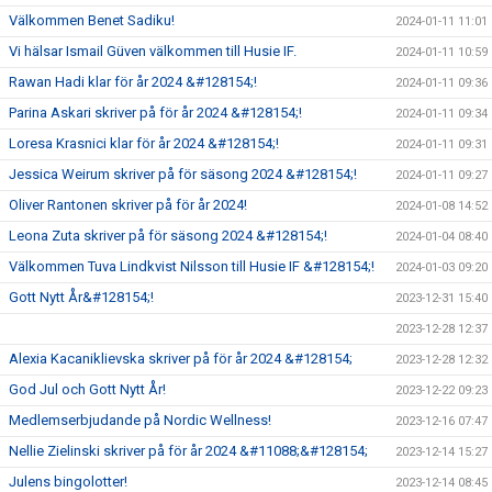
Välkommen Benet Sadiku!
2024-01-11 11:01
Vi hälsar Ismail Güven välkommen till Husie IF.
2024-01-11 10:59
Rawan Hadi klar för år 2024 &#128154;!
2024-01-11 09:36
Parina Askari skriver på för år 2024 &#128154;!
2024-01-11 09:34
Loresa Krasnici klar för år 2024 &#128154;!
2024-01-11 09:31
Jessica Weirum skriver på för säsong 2024 &#128154;!
2024-01-11 09:27
Oliver Rantonen skriver på för år 2024!
2024-01-08 14:52
Leona Zuta skriver på för säsong 2024 &#128154;!
2024-01-04 08:40
Välkommen Tuva Lindkvist Nilsson till Husie IF &#128154;!
2024-01-03 09:20
Gott Nytt År&#128154;!
2023-12-31 15:40
2023-12-28 12:37
Alexia Kacaniklievska skriver på för år 2024 &#128154;
2023-12-28 12:32
God Jul och Gott Nytt År!
2023-12-22 09:23
Medlemserbjudande på Nordic Wellness!
2023-12-16 07:47
Nellie Zielinski skriver på för år 2024 &#11088;&#128154;
2023-12-14 15:27
Julens bingolotter!
2023-12-14 08:45