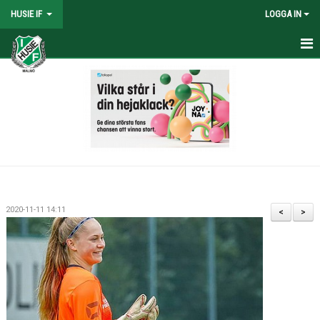
HUSIE IF
LOGGA IN
HEM
KONTAKT
LAG
MATCHER
KALENDER
2020-11-11 14:11
<
>
DOKUMENT
SHOPEN
MEDLEMSRABATTER
MEDLEMSAVGIFTER