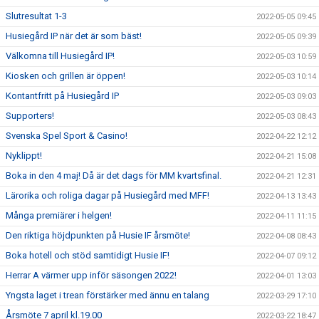
Slutresultat 1-3
2022-05-05 09:45
Husiegård IP när det är som bäst!
2022-05-05 09:39
Välkomna till Husiegård IP!
2022-05-03 10:59
Kiosken och grillen är öppen!
2022-05-03 10:14
Kontantfritt på Husiegård IP
2022-05-03 09:03
Supporters!
2022-05-03 08:43
Svenska Spel Sport & Casino!
2022-04-22 12:12
Nyklippt!
2022-04-21 15:08
Boka in den 4 maj! Då är det dags för MM kvartsfinal.
2022-04-21 12:31
Lärorika och roliga dagar på Husiegård med MFF!
2022-04-13 13:43
Många premiärer i helgen!
2022-04-11 11:15
Den riktiga höjdpunkten på Husie IF årsmöte!
2022-04-08 08:43
Boka hotell och stöd samtidigt Husie IF!
2022-04-07 09:12
Herrar A värmer upp inför säsongen 2022!
2022-04-01 13:03
Yngsta laget i trean förstärker med ännu en talang
2022-03-29 17:10
Årsmöte 7 april kl.19.00
2022-03-22 18:47