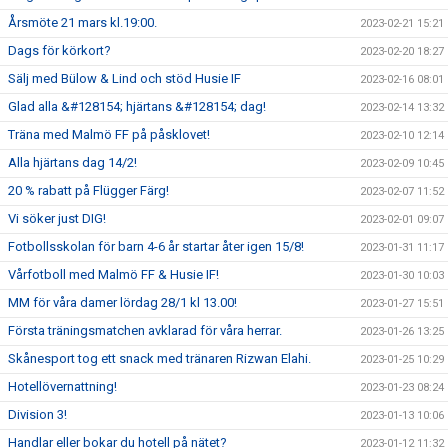
Årsmöte 21 mars kl.19:00.
2023-02-21 15:21
Dags för körkort?
2023-02-20 18:27
Sälj med Bülow & Lind och stöd Husie IF
2023-02-16 08:01
Glad alla &#128154; hjärtans &#128154; dag!
2023-02-14 13:32
Träna med Malmö FF på påsklovet!
2023-02-10 12:14
Alla hjärtans dag 14/2!
2023-02-09 10:45
20 % rabatt på Flügger Färg!
2023-02-07 11:52
Vi söker just DIG!
2023-02-01 09:07
Fotbollsskolan för barn 4-6 år startar åter igen 15/8!
2023-01-31 11:17
Vårfotboll med Malmö FF & Husie IF!
2023-01-30 10:03
MM för våra damer lördag 28/1 kl 13.00!
2023-01-27 15:51
Första träningsmatchen avklarad för våra herrar.
2023-01-26 13:25
Skånesport tog ett snack med tränaren Rizwan Elahi.
2023-01-25 10:29
Hotellövernattning!
2023-01-23 08:24
Division 3!
2023-01-13 10:06
Handlar eller bokar du hotell på nätet?
2023-01-12 11:32