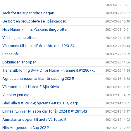
2024-04-02 13:21
Tack för tre super roliga dagar!
2024-03-27 17:07
Ge bort en bioupplevelse i påskägget.
2024-03-26 10:40
Hos Husie IF finns Påskens Bingolotter!
2024-03-06 10:01
Vi letar just nu efter....
2024-02-29 13:49
Välkomna till Husie IF årsmöte den 19/3-24.
2024-02-27 20:44
Passa på!
2024-02-22 10:59
Bokningen är öppen!
2024-02-20 11:36
Tränarutbildning SvFF D för Husie IF tränare &#128077;.
2024-02-20 11:34
Agnes Johansson är klar för säsong 2024!
2024-02-16 13:53
Välkommen till Husie IF Ajla Krivic!
2024-02-15 15:12
Vi söker just dig!
2024-02-15 14:09
Glad alla &#128154; hjärtans &#128154; dag!
2024-02-14 10:01
Linnea "Linnis" Nilsson klar för år 2024 &#128154;!
2024-02-13 16:47
Anmälan är öppen till årets Vårfotboll!
2024-02-12 14:02
Nils Holgerssons Cup 2024!
2024-02-09 12:32