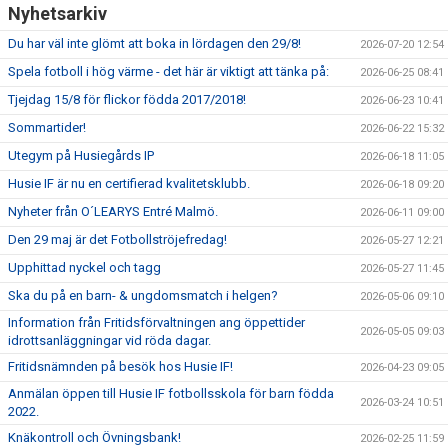
Nyhetsarkiv
Du har väl inte glömt att boka in lördagen den 29/8!
2026-07-20 12:54
Spela fotboll i hög värme - det här är viktigt att tänka på:
2026-06-25 08:41
Tjejdag 15/8 för flickor födda 2017/2018!
2026-06-23 10:41
Sommartider!
2026-06-22 15:32
Utegym på Husiegårds IP
2026-06-18 11:05
Husie IF är nu en certifierad kvalitetsklubb.
2026-06-18 09:20
Nyheter från O´LEARYS Entré Malmö.
2026-06-11 09:00
Den 29 maj är det Fotbollströjefredag!
2026-05-27 12:21
Upphittad nyckel och tagg
2026-05-27 11:45
Ska du på en barn- & ungdomsmatch i helgen?
2026-05-06 09:10
Information från Fritidsförvaltningen ang öppettider
2026-05-05 09:03
idrottsanläggningar vid röda dagar.
Fritidsnämnden på besök hos Husie IF!
2026-04-23 09:05
Anmälan öppen till Husie IF fotbollsskola för barn födda
2026-03-24 10:51
2022.
Knäkontroll och Övningsbank!
2026-02-25 11:59