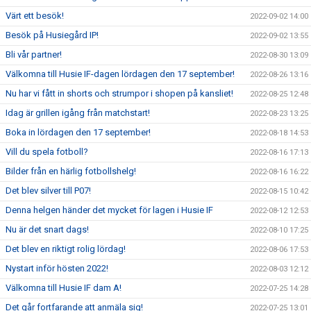
Värt ett besök!
2022-09-02 14:00
Besök på Husiegård IP!
2022-09-02 13:55
Bli vår partner!
2022-08-30 13:09
Välkomna till Husie IF-dagen lördagen den 17 september!
2022-08-26 13:16
Nu har vi fått in shorts och strumpor i shopen på kansliet!
2022-08-25 12:48
Idag är grillen igång från matchstart!
2022-08-23 13:25
Boka in lördagen den 17 september!
2022-08-18 14:53
Vill du spela fotboll?
2022-08-16 17:13
Bilder från en härlig fotbollshelg!
2022-08-16 16:22
Det blev silver till P07!
2022-08-15 10:42
Denna helgen händer det mycket för lagen i Husie IF
2022-08-12 12:53
Nu är det snart dags!
2022-08-10 17:25
Det blev en riktigt rolig lördag!
2022-08-06 17:53
Nystart inför hösten 2022!
2022-08-03 12:12
Välkomna till Husie IF dam A!
2022-07-25 14:28
Det går fortfarande att anmäla sig!
2022-07-25 13:01