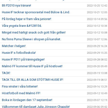
Bli P2010 nya tränare!
2022-10-25 12:42
Husie IF tecknar sponsoravtal med Bülow & Lind.
2022-10-21 12:05
På lördag hejar vi fram våra juniorer!
2022-10-14 09:56
Våra yngsta lirare &#128154;
2022-10-12 10:34
Mingel med härligt snack och gott från grillen!
2022-10-12 10:08
Nu finns Puma Sleeve i shopen på kansliet.
2022-10-07 12:06
Matcher i helgen!
2022-09-29 16:24
Husie IF:s fotbollsskola!
2022-09-29 15:25
Husie IF P011 på träningsläger!
2022-09-28 08:02
Malmö FF kommer till Husie IF på höstlovet!
2022-09-20 09:49
TACK!
2022-09-19 13:08
TACK TILL ER ALLA SOM STÖTTAR HUSIE IF!
2022-09-19 08:51
Fina vinster i våra lotterier!
2022-09-16 13:29
Höstfotboll med Malmö FF!
2022-09-12 10:49
Boka in lördagen den 17 september!
2022-09-07 12:19
Välkommen till damlaget Julia Jönsson Chapple!
2022-09-06 09:42