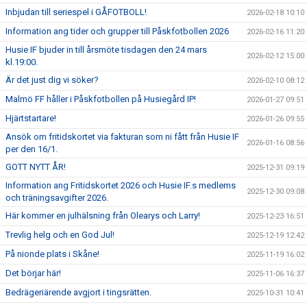
Inbjudan till seriespel i GÅFOTBOLL!
2026-02-18 10:10
Information ang tider och grupper till Påskfotbollen 2026
2026-02-16 11:20
Husie IF bjuder in till årsmöte tisdagen den 24 mars
2026-02-12 15:00
kl.19:00.
Är det just dig vi söker?
2026-02-10 08:12
Malmö FF håller i Påskfotbollen på Husiegård IP!
2026-01-27 09:51
Hjärtstartare!
2026-01-26 09:55
Ansök om fritidskortet via fakturan som ni fått från Husie IF
2026-01-16 08:56
per den 16/1.
GOTT NYTT ÅR!
2025-12-31 09:19
Information ang Fritidskortet 2026 och Husie IF.s medlems
2025-12-30 09:08
och träningsavgifter 2026.
Här kommer en julhälsning från Olearys och Larry!
2025-12-23 16:51
Trevlig helg och en God Jul!
2025-12-19 12:42
På nionde plats i Skåne!
2025-11-19 16:02
Det börjar här!
2025-11-06 16:37
Bedrägeriärende avgjort i tingsrätten.
2025-10-31 10:41