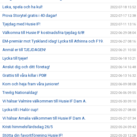
Leka, spela och ha kul!
2022-07-18 15:52
Prova Storytel gratis i 40 dagar!
2022-07-17 12:38
Tjejdag med Husie IF!
2022-07-11 13:16
Välkomna till Husie IF kostnadsfria tjejdag 6/8!
2022-06-29 08:04
EM-premiär mot Tyskland idag! Lycka till Athinna och F19.
2022-06-27 08:16
Anmäl er till TJEJDAGEN!
2022-06-21 10:50
Lycka till tjejer!
2022-06-18 10:21
Anslut dig och ditt företag!
2022-06-14 16:48
Grattis till våra killar i P08!
2022-06-13 16:32
Kom och heja fram våra juniorer!
2022-06-09 08:08
Trevlig Nationaldag!
2022-06-06 09:55
Vi hälsar Valmire välkommen till Husie IF Dam A.
2022-05-30 09:10
Lycka till i Halör cup!
2022-05-27 08:00
Vi hälsar Amalia välkommen till Husie IF Dam A.
2022-05-27 07:34
Kristi himmelsfärdsdag 26/5
2022-05-24 09:42
Stötta din favoritförening Husie IF!
2022-05-20 12:28