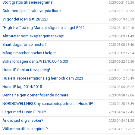
Stort grattis till seriesegrarna!
2023-06-21 12:24
Guldmedaljer till våra yngsta lirare!
2023-06-21 09:32
Vi gör det igen &#128522;!
2023-06-19 15:53
"High-five" på dig Marcus säger hela laget P012!
2023-06-15 10:10
Aktiviteter som skapar gemenskap!
2023-06-09 11:49
Snart dags för semester?
2023-06-08 13:46
Många matcher spelas i helgen!
2023-06-02 12:54
Boka lördagen den 2/9 kl.10.00-15.00!
2023-05-22 12:50
Husie IF önskar trevlig helg!
2023-05-17 09:56
Husie IF representationslag herr och dam 2023
2023-05-12 13:49
Husie IF lag 2014/2015
2023-05-05 08:22
Denna helgen dömer följande domare.
2023-04-28 12:06
NORDICWELLNESS ny samarbetspartner till Husie IF!
2023-04-25 16:39
Läger med Husie IF P012!
2023-04-24 12:45
Är det just dig vi söker?
2023-04-24 11:25
Välkomna till Husiegård IP
2023-04-21 12:27