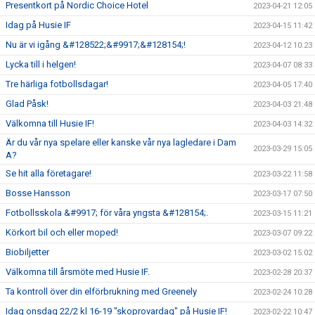
Presentkort på Nordic Choice Hotel
2023-04-21 12:05
Idag på Husie IF
2023-04-15 11:42
Nu är vi igång &#128522;&#9917;&#128154;!
2023-04-12 10:23
Lycka till i helgen!
2023-04-07 08:33
Tre härliga fotbollsdagar!
2023-04-05 17:40
Glad Påsk!
2023-04-03 21:48
Välkomna till Husie IF!
2023-04-03 14:32
Är du vår nya spelare eller kanske vår nya lagledare i Dam
2023-03-29 15:05
A?
Se hit alla företagare!
2023-03-22 11:58
Bosse Hansson
2023-03-17 07:50
Fotbollsskola &#9917; för våra yngsta &#128154;.
2023-03-15 11:21
Körkort bil och eller moped!
2023-03-07 09:22
Biobiljetter
2023-03-02 15:02
Välkomna till årsmöte med Husie IF.
2023-02-28 20:37
Ta kontroll över din elförbrukning med Greenely
2023-02-24 10:28
Idag onsdag 22/2 kl 16-19 "skoprovardag" på Husie IF!
2023-02-22 10:47