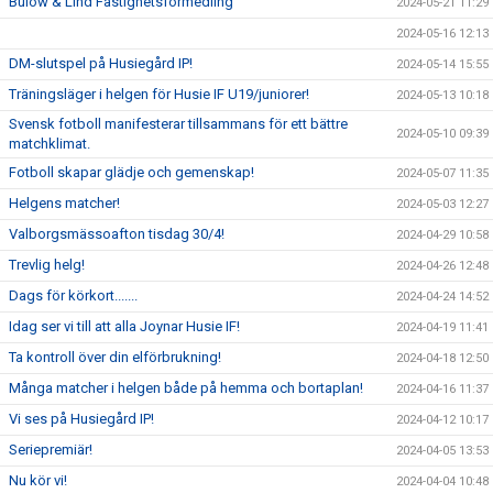
Bülow & Lind Fastighetsförmedling
2024-05-21 11:29
2024-05-16 12:13
DM-slutspel på Husiegård IP!
2024-05-14 15:55
Träningsläger i helgen för Husie IF U19/juniorer!
2024-05-13 10:18
Svensk fotboll manifesterar tillsammans för ett bättre
2024-05-10 09:39
matchklimat.
Fotboll skapar glädje och gemenskap!
2024-05-07 11:35
Helgens matcher!
2024-05-03 12:27
Valborgsmässoafton tisdag 30/4!
2024-04-29 10:58
Trevlig helg!
2024-04-26 12:48
Dags för körkort.......
2024-04-24 14:52
Idag ser vi till att alla Joynar Husie IF!
2024-04-19 11:41
Ta kontroll över din elförbrukning!
2024-04-18 12:50
Många matcher i helgen både på hemma och bortaplan!
2024-04-16 11:37
Vi ses på Husiegård IP!
2024-04-12 10:17
Seriepremiär!
2024-04-05 13:53
Nu kör vi!
2024-04-04 10:48