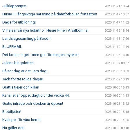
Julklappstips!
2023-11-21 10:24
Husie IF långsiktiga satsning på damfotbollen fortsätter!
2023-11-17 13:37
Dags för utbildning!
2023-11-17 11:52
Vi hälsar vår nya ledartrio i Husie IF herr A välkomna!
2023-11-16 18:44
Landslagssamling på Bosön!
2023-11-15 17:26
BLUFFMAIL
2023-11-10 11:49
Det kostar inget - men ger föreningen mycket!
2023-11-08 13:40
Julens bingolotter!
2023-11-07 08:37
På söndag är det Fars dag!
2023-11-06 10:03
Tack för tre roliga dagar!
2023-11-02 13:19
Grattis tjejer och killar!
2023-10-30 15:13
Kansliet är öppet dagtid under vecka 44.
2023-10-30 11:13
Gratis inträde och kiosken är öppen!
2023-10-25 13:42
Biobiljetter!
2023-10-20 15:18
Kvalspel för våra herrar!
2023-10-20 14:25
Nu gäller det!
2023-10-06 09:18