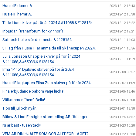
Husie IF damer A.
2023-12-12 15:43
Husie IF herrar A.
2023-12-12 15:38
Tilde Lion skriver på för år 2024 &#11088;&#128154;
2023-12-12 15:22
Inbjudan "tränarforum för kvinnor"!
2023-12-12 12:21
Saft och bulle slår det mesta &#128154;
2023-12-11 14:03
31 lag från Husie IF är anmälda till Skånecupen 23/24.
2023-12-11 13:56
Julia Jönsson Chapple skriver på för år 2024
2023-12-11 11:19
&#11088;&#65039;&#128154;
Irma ”Pirlo” Djulovic skriver på för år 2024
2023-12-08 09:57
&#11088;&#65039;&#128154;
Husie IF lagkapten Elisa Zuta skriver på för år 2024!
2023-12-07 11:09
Fina erbjudande bakom varje lucka!
2023-12-06 12:46
Välkommen "hem" Bella!
2023-12-06 10:08
Tips till jul och nyår!
2023-12-01 12:38
Bülow & Lind Fastighetsförmedling AB förlänger.....
2023-11-24 14:57
Ni är bäst - tusen tack!
2023-11-23 10:28
VEM ÄR DIN HJÄLTE SOM GÖR ALLT FÖR LAGET?
2023-11-22 10:58