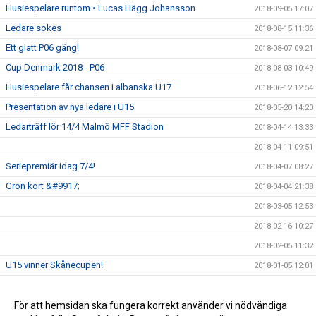
Husiespelare runtom • Lucas Hägg Johansson
2018-09-05 17:07
Ledare sökes
2018-08-15 11:36
Ett glatt P06 gäng!
2018-08-07 09:21
Cup Denmark 2018 - P06
2018-08-03 10:49
Husiespelare får chansen i albanska U17
2018-06-12 12:54
Presentation av nya ledare i U15
2018-05-20 14:20
Ledarträff lör 14/4 Malmö MFF Stadion
2018-04-14 13:33
2018-04-11 09:51
Seriepremiär idag 7/4!
2018-04-07 08:27
Grön kort &#9917;
2018-04-04 21:38
2018-03-05 12:53
2018-02-16 10:27
2018-02-05 11:32
U15 vinner Skånecupen!
2018-01-05 12:01
Husie IF på Facebook
2017-09-13 16:36
För att hemsidan ska fungera korrekt använder vi nödvändiga
2017-08-21 09:37