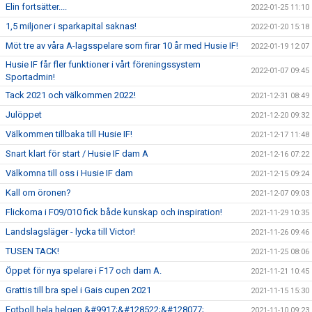
Elin fortsätter....
2022-01-25 11:10
1,5 miljoner i sparkapital saknas!
2022-01-20 15:18
Möt tre av våra A-lagsspelare som firar 10 år med Husie IF!
2022-01-19 12:07
Husie IF får fler funktioner i vårt föreningssystem
2022-01-07 09:45
Sportadmin!
Tack 2021 och välkommen 2022!
2021-12-31 08:49
Julöppet
2021-12-20 09:32
Välkommen tillbaka till Husie IF!
2021-12-17 11:48
Snart klart för start / Husie IF dam A
2021-12-16 07:22
Välkomna till oss i Husie IF dam
2021-12-15 09:24
Kall om öronen?
2021-12-07 09:03
Flickorna i F09/010 fick både kunskap och inspiration!
2021-11-29 10:35
Landslagsläger - lycka till Victor!
2021-11-26 09:46
TUSEN TACK!
2021-11-25 08:06
Öppet för nya spelare i F17 och dam A.
2021-11-21 10:45
Grattis till bra spel i Gais cupen 2021
2021-11-15 15:30
Fotboll hela helgen &#9917;&#128522;&#128077;
2021-11-10 09:23