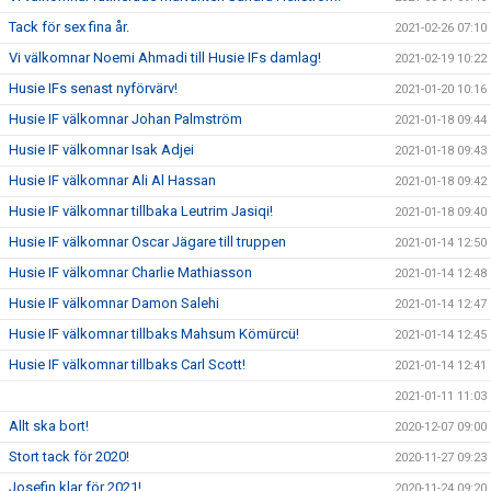
Tack för sex fina år.
2021-02-26 07:10
Vi välkomnar Noemi Ahmadi till Husie IFs damlag!
2021-02-19 10:22
Husie IFs senast nyförvärv!
2021-01-20 10:16
Husie IF välkomnar Johan Palmström
2021-01-18 09:44
Husie IF välkomnar Isak Adjei
2021-01-18 09:43
Husie IF välkomnar Ali Al Hassan
2021-01-18 09:42
Husie IF välkomnar tillbaka Leutrim Jasiqi!
2021-01-18 09:40
Husie IF välkomnar Oscar Jägare till truppen
2021-01-14 12:50
Husie IF välkomnar Charlie Mathiasson
2021-01-14 12:48
Husie IF välkomnar Damon Salehi
2021-01-14 12:47
Husie IF välkomnar tillbaks Mahsum Kömürcü!
2021-01-14 12:45
Husie IF välkomnar tillbaks Carl Scott!
2021-01-14 12:41
2021-01-11 11:03
Allt ska bort!
2020-12-07 09:00
Stort tack för 2020!
2020-11-27 09:23
Josefin klar för 2021!
2020-11-24 09:20