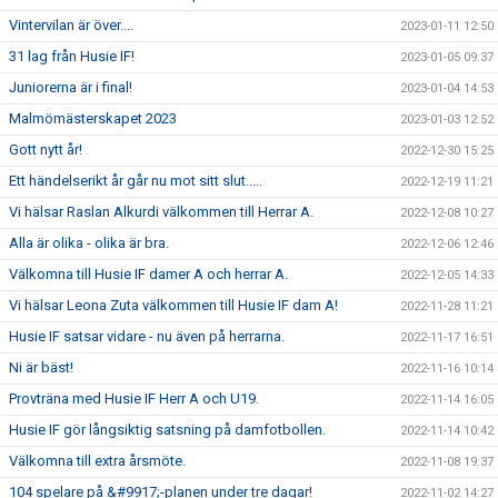
Vintervilan är över....
2023-01-11 12:50
31 lag från Husie IF!
2023-01-05 09:37
Juniorerna är i final!
2023-01-04 14:53
Malmömästerskapet 2023
2023-01-03 12:52
Gott nytt år!
2022-12-30 15:25
Ett händelserikt år går nu mot sitt slut.....
2022-12-19 11:21
Vi hälsar Raslan Alkurdi välkommen till Herrar A.
2022-12-08 10:27
Alla är olika - olika är bra.
2022-12-06 12:46
Välkomna till Husie IF damer A och herrar A.
2022-12-05 14:33
Vi hälsar Leona Zuta välkommen till Husie IF dam A!
2022-11-28 11:21
Husie IF satsar vidare - nu även på herrarna.
2022-11-17 16:51
Ni är bäst!
2022-11-16 10:14
Provträna med Husie IF Herr A och U19.
2022-11-14 16:05
Husie IF gör långsiktig satsning på damfotbollen.
2022-11-14 10:42
Välkomna till extra årsmöte.
2022-11-08 19:37
104 spelare på &#9917;-planen under tre dagar!
2022-11-02 14:27