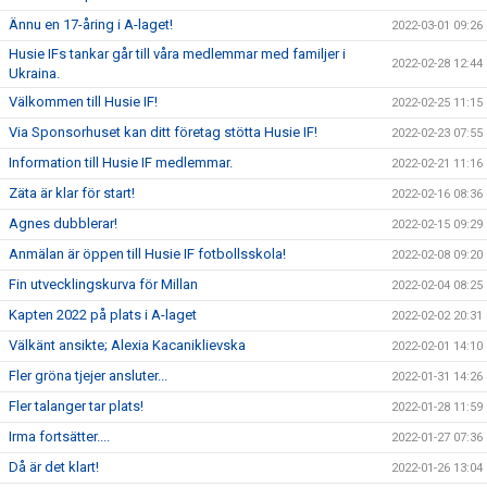
Ännu en 17-åring i A-laget!
2022-03-01 09:26
Husie IFs tankar går till våra medlemmar med familjer i
2022-02-28 12:44
Ukraina.
Välkommen till Husie IF!
2022-02-25 11:15
Via Sponsorhuset kan ditt företag stötta Husie IF!
2022-02-23 07:55
Information till Husie IF medlemmar.
2022-02-21 11:16
Zäta är klar för start!
2022-02-16 08:36
Agnes dubblerar!
2022-02-15 09:29
Anmälan är öppen till Husie IF fotbollsskola!
2022-02-08 09:20
Fin utvecklingskurva för Millan
2022-02-04 08:25
Kapten 2022 på plats i A-laget
2022-02-02 20:31
Välkänt ansikte; Alexia Kacaniklievska
2022-02-01 14:10
Fler gröna tjejer ansluter...
2022-01-31 14:26
Fler talanger tar plats!
2022-01-28 11:59
Irma fortsätter....
2022-01-27 07:36
Då är det klart!
2022-01-26 13:04