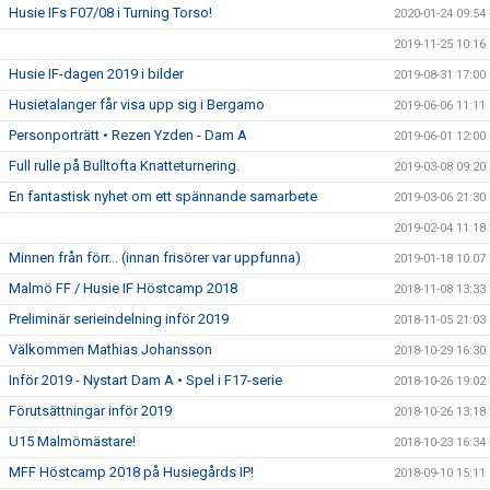
Husie IFs F07/08 i Turning Torso!
2020-01-24 09:54
2019-11-25 10:16
Husie IF-dagen 2019 i bilder
2019-08-31 17:00
Husietalanger får visa upp sig i Bergamo
2019-06-06 11:11
Personporträtt • Rezen Yzden - Dam A
2019-06-01 12:00
Full rulle på Bulltofta Knatteturnering.
2019-03-08 09:20
En fantastisk nyhet om ett spännande samarbete
2019-03-06 21:30
2019-02-04 11:18
Minnen från förr... (innan frisörer var uppfunna)
2019-01-18 10:07
Malmö FF / Husie IF Höstcamp 2018
2018-11-08 13:33
Preliminär serieindelning inför 2019
2018-11-05 21:03
Välkommen Mathias Johansson
2018-10-29 16:30
Inför 2019 - Nystart Dam A • Spel i F17-serie
2018-10-26 19:02
Förutsättningar inför 2019
2018-10-26 13:18
U15 Malmömästare!
2018-10-23 16:34
MFF Höstcamp 2018 på Husiegårds IP!
2018-09-10 15:11