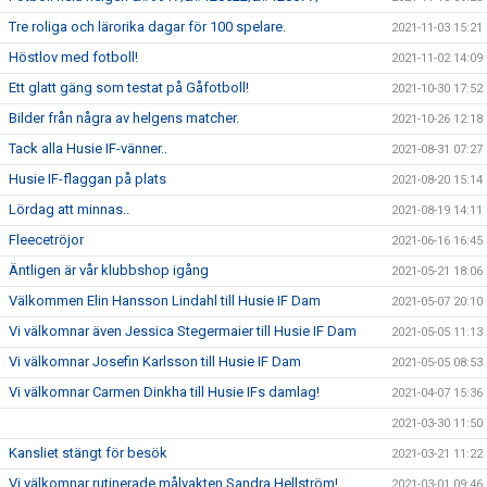
Tre roliga och lärorika dagar för 100 spelare.
2021-11-03 15:21
Höstlov med fotboll!
2021-11-02 14:09
Ett glatt gäng som testat på Gåfotboll!
2021-10-30 17:52
Bilder från några av helgens matcher.
2021-10-26 12:18
Tack alla Husie IF-vänner..
2021-08-31 07:27
Husie IF-flaggan på plats
2021-08-20 15:14
Lördag att minnas..
2021-08-19 14:11
Fleecetröjor
2021-06-16 16:45
Äntligen är vår klubbshop igång
2021-05-21 18:06
Välkommen Elin Hansson Lindahl till Husie IF Dam
2021-05-07 20:10
Vi välkomnar även Jessica Stegermaier till Husie IF Dam
2021-05-05 11:13
Vi välkomnar Josefin Karlsson till Husie IF Dam
2021-05-05 08:53
Vi välkomnar Carmen Dinkha till Husie IFs damlag!
2021-04-07 15:36
2021-03-30 11:50
Kansliet stängt för besök
2021-03-21 11:22
Vi välkomnar rutinerade målvakten Sandra Hellström!
2021-03-01 09:46