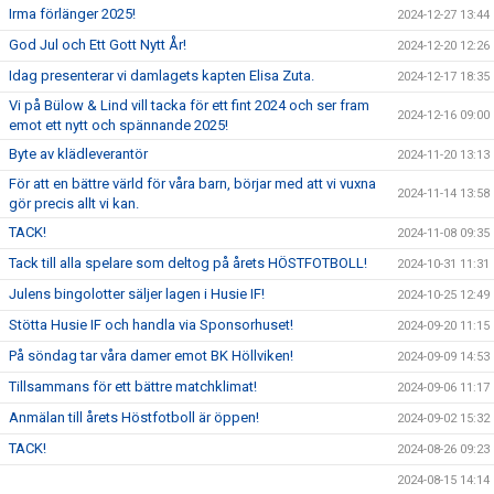
Irma förlänger 2025!
2024-12-27 13:44
God Jul och Ett Gott Nytt År!
2024-12-20 12:26
Idag presenterar vi damlagets kapten Elisa Zuta.
2024-12-17 18:35
Vi på Bülow & Lind vill tacka för ett fint 2024 och ser fram
2024-12-16 09:00
emot ett nytt och spännande 2025!
Byte av klädleverantör
2024-11-20 13:13
För att en bättre värld för våra barn, börjar med att vi vuxna
2024-11-14 13:58
gör precis allt vi kan.
TACK!
2024-11-08 09:35
Tack till alla spelare som deltog på årets HÖSTFOTBOLL!
2024-10-31 11:31
Julens bingolotter säljer lagen i Husie IF!
2024-10-25 12:49
Stötta Husie IF och handla via Sponsorhuset!
2024-09-20 11:15
På söndag tar våra damer emot BK Höllviken!
2024-09-09 14:53
Tillsammans för ett bättre matchklimat!
2024-09-06 11:17
Anmälan till årets Höstfotboll är öppen!
2024-09-02 15:32
TACK!
2024-08-26 09:23
2024-08-15 14:14