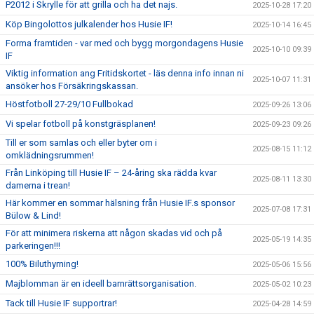
P2012 i Skrylle för att grilla och ha det najs.
2025-10-28 17:20
Köp Bingolottos julkalender hos Husie IF!
2025-10-14 16:45
Forma framtiden - var med och bygg morgondagens Husie
2025-10-10 09:39
IF
Viktig information ang Fritidskortet - läs denna info innan ni
2025-10-07 11:31
ansöker hos Försäkringskassan.
Höstfotboll 27-29/10 Fullbokad
2025-09-26 13:06
Vi spelar fotboll på konstgräsplanen!
2025-09-23 09:26
Till er som samlas och eller byter om i
2025-08-15 11:12
omklädningsrummen!
Från Linköping till Husie IF – 24-åring ska rädda kvar
2025-08-11 13:30
damerna i trean!
Här kommer en sommar hälsning från Husie IF.s sponsor
2025-07-08 17:31
Bülow & Lind!
För att minimera riskerna att någon skadas vid och på
2025-05-19 14:35
parkeringen!!!
100% Biluthyrning!
2025-05-06 15:56
Majblomman är en ideell barnrättsorganisation.
2025-05-02 10:23
Tack till Husie IF supportrar!
2025-04-28 14:59