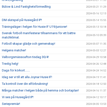
2024-05-21 11:35
Bülow & Lind Fastighetsförmedling
2024-05-21 11:29
2024-05-16 12:13
DM-slutspel på Husiegård IP!
2024-05-14 15:55
Träningsläger i helgen för Husie IF U19/juniorer!
2024-05-13 10:18
Svensk fotboll manifesterar tillsammans för ett bättre
2024-05-10 09:39
matchklimat.
Fotboll skapar glädje och gemenskap!
2024-05-07 11:35
Helgens matcher!
2024-05-03 12:27
Valborgsmässoafton tisdag 30/4!
2024-04-29 10:58
Trevlig helg!
2024-04-26 12:48
Dags för körkort.......
2024-04-24 14:52
Idag ser vi till att alla Joynar Husie IF!
2024-04-19 11:41
Ta kontroll över din elförbrukning!
2024-04-18 12:50
Många matcher i helgen både på hemma och bortaplan!
2024-04-16 11:37
Vi ses på Husiegård IP!
2024-04-12 10:17
Seriepremiär!
2024-04-05 13:53