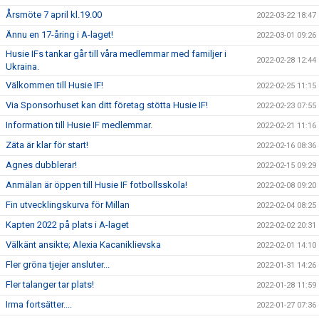
Årsmöte 7 april kl.19.00
2022-03-22 18:47
Ännu en 17-åring i A-laget!
2022-03-01 09:26
Husie IFs tankar går till våra medlemmar med familjer i
2022-02-28 12:44
Ukraina.
Välkommen till Husie IF!
2022-02-25 11:15
Via Sponsorhuset kan ditt företag stötta Husie IF!
2022-02-23 07:55
Information till Husie IF medlemmar.
2022-02-21 11:16
Zäta är klar för start!
2022-02-16 08:36
Agnes dubblerar!
2022-02-15 09:29
Anmälan är öppen till Husie IF fotbollsskola!
2022-02-08 09:20
Fin utvecklingskurva för Millan
2022-02-04 08:25
Kapten 2022 på plats i A-laget
2022-02-02 20:31
Välkänt ansikte; Alexia Kacaniklievska
2022-02-01 14:10
Fler gröna tjejer ansluter...
2022-01-31 14:26
Fler talanger tar plats!
2022-01-28 11:59
Irma fortsätter....
2022-01-27 07:36