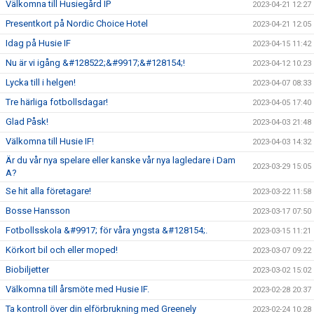
Välkomna till Husiegård IP
2023-04-21 12:27
Presentkort på Nordic Choice Hotel
2023-04-21 12:05
Idag på Husie IF
2023-04-15 11:42
Nu är vi igång &#128522;&#9917;&#128154;!
2023-04-12 10:23
Lycka till i helgen!
2023-04-07 08:33
Tre härliga fotbollsdagar!
2023-04-05 17:40
Glad Påsk!
2023-04-03 21:48
Välkomna till Husie IF!
2023-04-03 14:32
Är du vår nya spelare eller kanske vår nya lagledare i Dam
2023-03-29 15:05
A?
Se hit alla företagare!
2023-03-22 11:58
Bosse Hansson
2023-03-17 07:50
Fotbollsskola &#9917; för våra yngsta &#128154;.
2023-03-15 11:21
Körkort bil och eller moped!
2023-03-07 09:22
Biobiljetter
2023-03-02 15:02
Välkomna till årsmöte med Husie IF.
2023-02-28 20:37
Ta kontroll över din elförbrukning med Greenely
2023-02-24 10:28