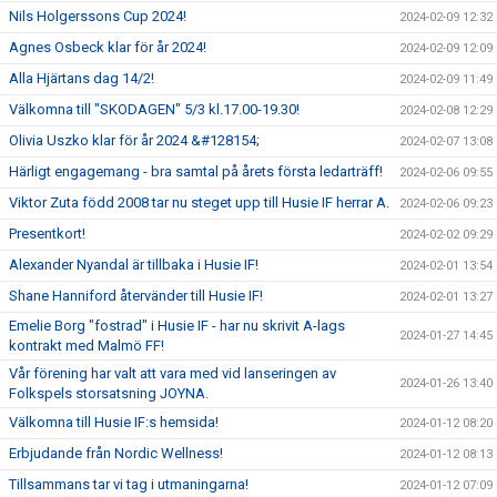
Nils Holgerssons Cup 2024!
2024-02-09 12:32
Agnes Osbeck klar för år 2024!
2024-02-09 12:09
Alla Hjärtans dag 14/2!
2024-02-09 11:49
Välkomna till "SKODAGEN" 5/3 kl.17.00-19.30!
2024-02-08 12:29
Olivia Uszko klar för år 2024 &#128154;
2024-02-07 13:08
Härligt engagemang - bra samtal på årets första ledarträff!
2024-02-06 09:55
Viktor Zuta född 2008 tar nu steget upp till Husie IF herrar A.
2024-02-06 09:23
Presentkort!
2024-02-02 09:29
Alexander Nyandal är tillbaka i Husie IF!
2024-02-01 13:54
Shane Hanniford återvänder till Husie IF!
2024-02-01 13:27
Emelie Borg "fostrad" i Husie IF - har nu skrivit A-lags
2024-01-27 14:45
kontrakt med Malmö FF!
Vår förening har valt att vara med vid lanseringen av
2024-01-26 13:40
Folkspels storsatsning JOYNA.
Välkomna till Husie IF:s hemsida!
2024-01-12 08:20
Erbjudande från Nordic Wellness!
2024-01-12 08:13
Tillsammans tar vi tag i utmaningarna!
2024-01-12 07:09