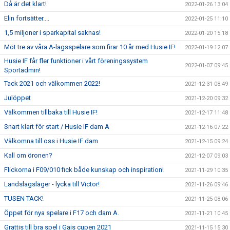
Då är det klart!
2022-01-26 13:04
Elin fortsätter....
2022-01-25 11:10
1,5 miljoner i sparkapital saknas!
2022-01-20 15:18
Möt tre av våra A-lagsspelare som firar 10 år med Husie IF!
2022-01-19 12:07
Husie IF får fler funktioner i vårt föreningssystem
2022-01-07 09:45
Sportadmin!
Tack 2021 och välkommen 2022!
2021-12-31 08:49
Julöppet
2021-12-20 09:32
Välkommen tillbaka till Husie IF!
2021-12-17 11:48
Snart klart för start / Husie IF dam A
2021-12-16 07:22
Välkomna till oss i Husie IF dam
2021-12-15 09:24
Kall om öronen?
2021-12-07 09:03
Flickorna i F09/010 fick både kunskap och inspiration!
2021-11-29 10:35
Landslagsläger - lycka till Victor!
2021-11-26 09:46
TUSEN TACK!
2021-11-25 08:06
Öppet för nya spelare i F17 och dam A.
2021-11-21 10:45
Grattis till bra spel i Gais cupen 2021
2021-11-15 15:30