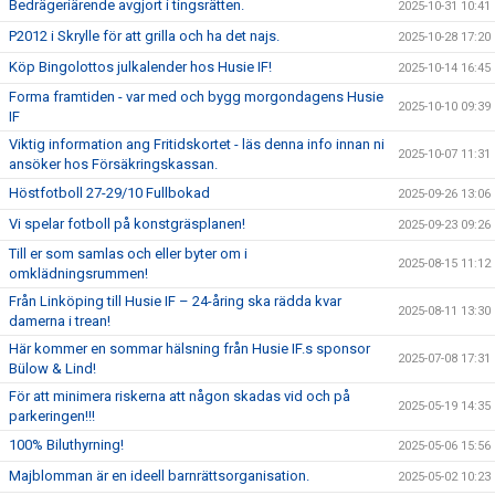
Bedrägeriärende avgjort i tingsrätten.
2025-10-31 10:41
P2012 i Skrylle för att grilla och ha det najs.
2025-10-28 17:20
Köp Bingolottos julkalender hos Husie IF!
2025-10-14 16:45
Forma framtiden - var med och bygg morgondagens Husie
2025-10-10 09:39
IF
Viktig information ang Fritidskortet - läs denna info innan ni
2025-10-07 11:31
ansöker hos Försäkringskassan.
Höstfotboll 27-29/10 Fullbokad
2025-09-26 13:06
Vi spelar fotboll på konstgräsplanen!
2025-09-23 09:26
Till er som samlas och eller byter om i
2025-08-15 11:12
omklädningsrummen!
Från Linköping till Husie IF – 24-åring ska rädda kvar
2025-08-11 13:30
damerna i trean!
Här kommer en sommar hälsning från Husie IF.s sponsor
2025-07-08 17:31
Bülow & Lind!
För att minimera riskerna att någon skadas vid och på
2025-05-19 14:35
parkeringen!!!
100% Biluthyrning!
2025-05-06 15:56
Majblomman är en ideell barnrättsorganisation.
2025-05-02 10:23