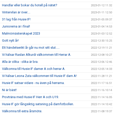
Handlar eller bokar du hotell på nätet?
2023-01-12 11:32
Vintervilan är över....
2023-01-11 12:50
31 lag från Husie IF!
2023-01-05 09:37
Juniorerna är i final!
2023-01-04 14:53
Malmömästerskapet 2023
2023-01-03 12:52
Gott nytt år!
2022-12-30 15:25
Ett händelserikt år går nu mot sitt slut.....
2022-12-19 11:21
Vi hälsar Raslan Alkurdi välkommen till Herrar A.
2022-12-08 10:27
Alla är olika - olika är bra.
2022-12-06 12:46
Välkomna till Husie IF damer A och herrar A.
2022-12-05 14:33
Vi hälsar Leona Zuta välkommen till Husie IF dam A!
2022-11-28 11:21
Husie IF satsar vidare - nu även på herrarna.
2022-11-17 16:51
Ni är bäst!
2022-11-16 10:14
Provträna med Husie IF Herr A och U19.
2022-11-14 16:05
Husie IF gör långsiktig satsning på damfotbollen.
2022-11-14 10:42
Välkomna till extra årsmöte.
2022-11-08 19:37