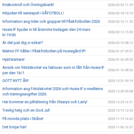
Knäkontroll och Övningsbank!
2026-02-25 11:59
Inbjudan till seriespel i GÅFOTBOLL!
2026-02-18 10:10
Information ang tider och grupper till Påskfotbollen 2026
2026-02-16 11:20
Husie IF bjuder in till årsmöte tisdagen den 24 mars
2026-02-12 15:00
kl.19:00.
Är det just dig vi söker?
2026-02-10 08:12
Malmö FF håller i Påskfotbollen på Husiegård IP!
2026-01-27 09:51
Hjärtstartare!
2026-01-26 09:55
Ansök om fritidskortet via fakturan som ni fått från Husie IF
2026-01-16 08:56
per den 16/1.
GOTT NYTT ÅR!
2025-12-31 09:19
Information ang Fritidskortet 2026 och Husie IF.s medlems
2025-12-30 09:08
och träningsavgifter 2026.
Här kommer en julhälsning från Olearys och Larry!
2025-12-23 16:51
Trevlig helg och en God Jul!
2025-12-19 12:42
På nionde plats i Skåne!
2025-11-19 16:02
Det börjar här!
2025-11-06 16:37