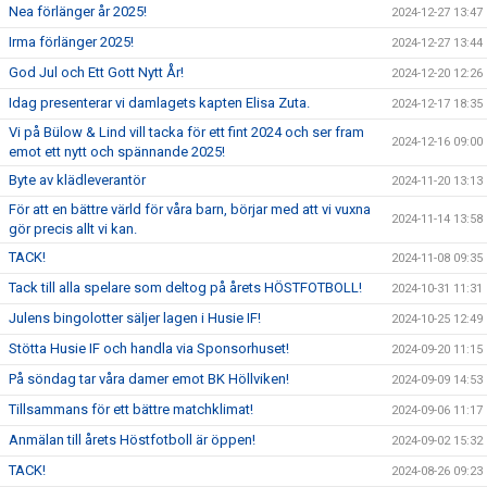
Nea förlänger år 2025!
2024-12-27 13:47
Irma förlänger 2025!
2024-12-27 13:44
God Jul och Ett Gott Nytt År!
2024-12-20 12:26
Idag presenterar vi damlagets kapten Elisa Zuta.
2024-12-17 18:35
Vi på Bülow & Lind vill tacka för ett fint 2024 och ser fram
2024-12-16 09:00
emot ett nytt och spännande 2025!
Byte av klädleverantör
2024-11-20 13:13
För att en bättre värld för våra barn, börjar med att vi vuxna
2024-11-14 13:58
gör precis allt vi kan.
TACK!
2024-11-08 09:35
Tack till alla spelare som deltog på årets HÖSTFOTBOLL!
2024-10-31 11:31
Julens bingolotter säljer lagen i Husie IF!
2024-10-25 12:49
Stötta Husie IF och handla via Sponsorhuset!
2024-09-20 11:15
På söndag tar våra damer emot BK Höllviken!
2024-09-09 14:53
Tillsammans för ett bättre matchklimat!
2024-09-06 11:17
Anmälan till årets Höstfotboll är öppen!
2024-09-02 15:32
TACK!
2024-08-26 09:23