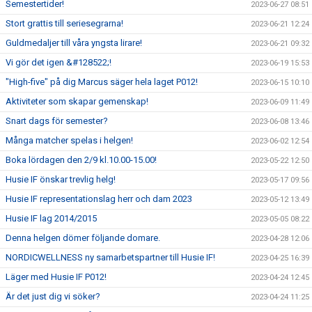
Semestertider!
2023-06-27 08:51
Stort grattis till seriesegrarna!
2023-06-21 12:24
Guldmedaljer till våra yngsta lirare!
2023-06-21 09:32
Vi gör det igen &#128522;!
2023-06-19 15:53
"High-five" på dig Marcus säger hela laget P012!
2023-06-15 10:10
Aktiviteter som skapar gemenskap!
2023-06-09 11:49
Snart dags för semester?
2023-06-08 13:46
Många matcher spelas i helgen!
2023-06-02 12:54
Boka lördagen den 2/9 kl.10.00-15.00!
2023-05-22 12:50
Husie IF önskar trevlig helg!
2023-05-17 09:56
Husie IF representationslag herr och dam 2023
2023-05-12 13:49
Husie IF lag 2014/2015
2023-05-05 08:22
Denna helgen dömer följande domare.
2023-04-28 12:06
NORDICWELLNESS ny samarbetspartner till Husie IF!
2023-04-25 16:39
Läger med Husie IF P012!
2023-04-24 12:45
Är det just dig vi söker?
2023-04-24 11:25