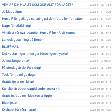
VEM ÄR DIN HJÄLTE SOM GÖR ALLT FÖR LAGET?
2023-11-22 10:58
Julklappstips!
2023-11-21 10:24
Husie IF långsiktiga satsning på damfotbollen fortsätter!
2023-11-17 13:37
Dags för utbildning!
2023-11-17 11:52
Vi hälsar vår nya ledartrio i Husie IF herr A välkomna!
2023-11-16 18:44
Landslagssamling på Bosön!
2023-11-15 17:26
BLUFFMAIL
2023-11-10 11:49
Det kostar inget - men ger föreningen mycket!
2023-11-08 13:40
Julens bingolotter!
2023-11-07 08:37
På söndag är det Fars dag!
2023-11-06 10:03
Tack för tre roliga dagar!
2023-11-02 13:19
Grattis tjejer och killar!
2023-10-30 15:13
Kansliet är öppet dagtid under vecka 44.
2023-10-30 11:13
Gratis inträde och kiosken är öppen!
2023-10-25 13:42
Biobiljetter!
2023-10-20 15:18
Kvalspel för våra herrar!
2023-10-20 14:25