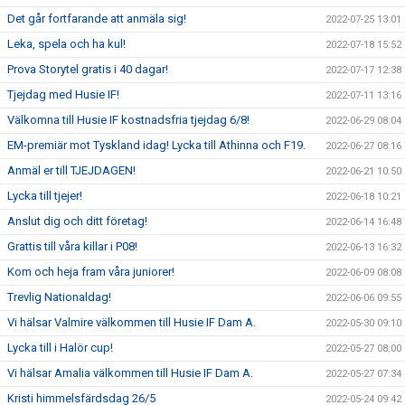
Det går fortfarande att anmäla sig!
2022-07-25 13:01
Leka, spela och ha kul!
2022-07-18 15:52
Prova Storytel gratis i 40 dagar!
2022-07-17 12:38
Tjejdag med Husie IF!
2022-07-11 13:16
Välkomna till Husie IF kostnadsfria tjejdag 6/8!
2022-06-29 08:04
EM-premiär mot Tyskland idag! Lycka till Athinna och F19.
2022-06-27 08:16
Anmäl er till TJEJDAGEN!
2022-06-21 10:50
Lycka till tjejer!
2022-06-18 10:21
Anslut dig och ditt företag!
2022-06-14 16:48
Grattis till våra killar i P08!
2022-06-13 16:32
Kom och heja fram våra juniorer!
2022-06-09 08:08
Trevlig Nationaldag!
2022-06-06 09:55
Vi hälsar Valmire välkommen till Husie IF Dam A.
2022-05-30 09:10
Lycka till i Halör cup!
2022-05-27 08:00
Vi hälsar Amalia välkommen till Husie IF Dam A.
2022-05-27 07:34
Kristi himmelsfärdsdag 26/5
2022-05-24 09:42