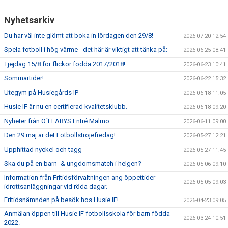
Nyhetsarkiv
Du har väl inte glömt att boka in lördagen den 29/8!
2026-07-20 12:54
Spela fotboll i hög värme - det här är viktigt att tänka på:
2026-06-25 08:41
Tjejdag 15/8 för flickor födda 2017/2018!
2026-06-23 10:41
Sommartider!
2026-06-22 15:32
Utegym på Husiegårds IP
2026-06-18 11:05
Husie IF är nu en certifierad kvalitetsklubb.
2026-06-18 09:20
Nyheter från O´LEARYS Entré Malmö.
2026-06-11 09:00
Den 29 maj är det Fotbollströjefredag!
2026-05-27 12:21
Upphittad nyckel och tagg
2026-05-27 11:45
Ska du på en barn- & ungdomsmatch i helgen?
2026-05-06 09:10
Information från Fritidsförvaltningen ang öppettider
2026-05-05 09:03
idrottsanläggningar vid röda dagar.
Fritidsnämnden på besök hos Husie IF!
2026-04-23 09:05
Anmälan öppen till Husie IF fotbollsskola för barn födda
2026-03-24 10:51
2022.