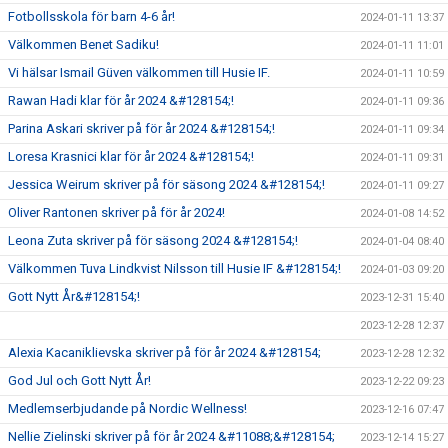
Fotbollsskola för barn 4-6 år!
2024-01-11 13:37
Välkommen Benet Sadiku!
2024-01-11 11:01
Vi hälsar Ismail Güven välkommen till Husie IF.
2024-01-11 10:59
Rawan Hadi klar för år 2024 &#128154;!
2024-01-11 09:36
Parina Askari skriver på för år 2024 &#128154;!
2024-01-11 09:34
Loresa Krasnici klar för år 2024 &#128154;!
2024-01-11 09:31
Jessica Weirum skriver på för säsong 2024 &#128154;!
2024-01-11 09:27
Oliver Rantonen skriver på för år 2024!
2024-01-08 14:52
Leona Zuta skriver på för säsong 2024 &#128154;!
2024-01-04 08:40
Välkommen Tuva Lindkvist Nilsson till Husie IF &#128154;!
2024-01-03 09:20
Gott Nytt År&#128154;!
2023-12-31 15:40
2023-12-28 12:37
Alexia Kacaniklievska skriver på för år 2024 &#128154;
2023-12-28 12:32
God Jul och Gott Nytt År!
2023-12-22 09:23
Medlemserbjudande på Nordic Wellness!
2023-12-16 07:47
Nellie Zielinski skriver på för år 2024 &#11088;&#128154;
2023-12-14 15:27