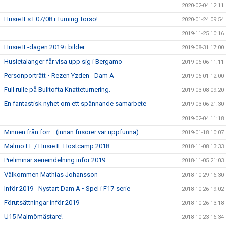
2020-02-04 12:11
Husie IFs F07/08 i Turning Torso!
2020-01-24 09:54
2019-11-25 10:16
Husie IF-dagen 2019 i bilder
2019-08-31 17:00
Husietalanger får visa upp sig i Bergamo
2019-06-06 11:11
Personporträtt • Rezen Yzden - Dam A
2019-06-01 12:00
Full rulle på Bulltofta Knatteturnering.
2019-03-08 09:20
En fantastisk nyhet om ett spännande samarbete
2019-03-06 21:30
2019-02-04 11:18
Minnen från förr... (innan frisörer var uppfunna)
2019-01-18 10:07
Malmö FF / Husie IF Höstcamp 2018
2018-11-08 13:33
Preliminär serieindelning inför 2019
2018-11-05 21:03
Välkommen Mathias Johansson
2018-10-29 16:30
Inför 2019 - Nystart Dam A • Spel i F17-serie
2018-10-26 19:02
Förutsättningar inför 2019
2018-10-26 13:18
U15 Malmömästare!
2018-10-23 16:34