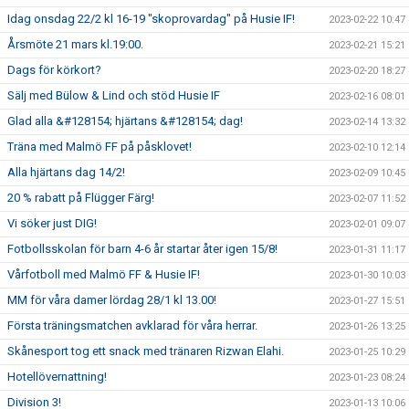
Idag onsdag 22/2 kl 16-19 "skoprovardag" på Husie IF!
2023-02-22 10:47
Årsmöte 21 mars kl.19:00.
2023-02-21 15:21
Dags för körkort?
2023-02-20 18:27
Sälj med Bülow & Lind och stöd Husie IF
2023-02-16 08:01
Glad alla &#128154; hjärtans &#128154; dag!
2023-02-14 13:32
Träna med Malmö FF på påsklovet!
2023-02-10 12:14
Alla hjärtans dag 14/2!
2023-02-09 10:45
20 % rabatt på Flügger Färg!
2023-02-07 11:52
Vi söker just DIG!
2023-02-01 09:07
Fotbollsskolan för barn 4-6 år startar åter igen 15/8!
2023-01-31 11:17
Vårfotboll med Malmö FF & Husie IF!
2023-01-30 10:03
MM för våra damer lördag 28/1 kl 13.00!
2023-01-27 15:51
Första träningsmatchen avklarad för våra herrar.
2023-01-26 13:25
Skånesport tog ett snack med tränaren Rizwan Elahi.
2023-01-25 10:29
Hotellövernattning!
2023-01-23 08:24
Division 3!
2023-01-13 10:06