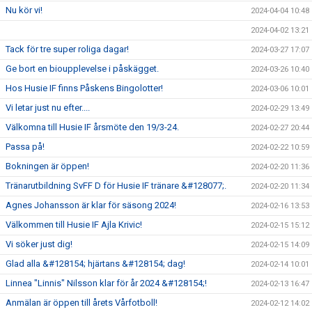
Nu kör vi!
2024-04-04 10:48
2024-04-02 13:21
Tack för tre super roliga dagar!
2024-03-27 17:07
Ge bort en bioupplevelse i påskägget.
2024-03-26 10:40
Hos Husie IF finns Påskens Bingolotter!
2024-03-06 10:01
Vi letar just nu efter....
2024-02-29 13:49
Välkomna till Husie IF årsmöte den 19/3-24.
2024-02-27 20:44
Passa på!
2024-02-22 10:59
Bokningen är öppen!
2024-02-20 11:36
Tränarutbildning SvFF D för Husie IF tränare &#128077;.
2024-02-20 11:34
Agnes Johansson är klar för säsong 2024!
2024-02-16 13:53
Välkommen till Husie IF Ajla Krivic!
2024-02-15 15:12
Vi söker just dig!
2024-02-15 14:09
Glad alla &#128154; hjärtans &#128154; dag!
2024-02-14 10:01
Linnea "Linnis" Nilsson klar för år 2024 &#128154;!
2024-02-13 16:47
Anmälan är öppen till årets Vårfotboll!
2024-02-12 14:02