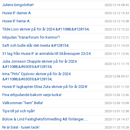
Julens bingolotter!
2023-12-14 08:45
Husie IF damer A.
2023-12-12 15:43
Husie IF herrar A.
2023-12-12 15:38
Tilde Lion skriver på för år 2024 &#11088;&#128154;
2023-12-12 15:22
Inbjudan "tränarforum för kvinnor"!
2023-12-12 12:21
Saft och bulle slår det mesta &#128154;
2023-12-11 14:03
31 lag från Husie IF är anmälda till Skånecupen 23/24.
2023-12-11 13:56
Julia Jönsson Chapple skriver på för år 2024
2023-12-11 11:19
&#11088;&#65039;&#128154;
Irma ”Pirlo” Djulovic skriver på för år 2024
2023-12-08 09:57
&#11088;&#65039;&#128154;
Husie IF lagkapten Elisa Zuta skriver på för år 2024!
2023-12-07 11:09
Fina erbjudande bakom varje lucka!
2023-12-06 12:46
Välkommen "hem" Bella!
2023-12-06 10:08
Tips till jul och nyår!
2023-12-01 12:38
Bülow & Lind Fastighetsförmedling AB förlänger.....
2023-11-24 14:57
Ni är bäst - tusen tack!
2023-11-23 10:28