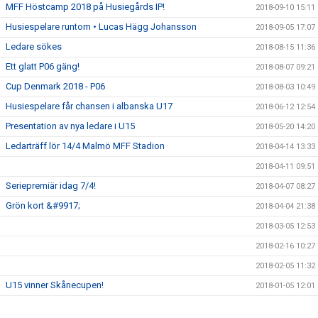
MFF Höstcamp 2018 på Husiegårds IP!
2018-09-10 15:11
Husiespelare runtom • Lucas Hägg Johansson
2018-09-05 17:07
Ledare sökes
2018-08-15 11:36
Ett glatt P06 gäng!
2018-08-07 09:21
Cup Denmark 2018 - P06
2018-08-03 10:49
Husiespelare får chansen i albanska U17
2018-06-12 12:54
Presentation av nya ledare i U15
2018-05-20 14:20
Ledarträff lör 14/4 Malmö MFF Stadion
2018-04-14 13:33
2018-04-11 09:51
Seriepremiär idag 7/4!
2018-04-07 08:27
Grön kort &#9917;
2018-04-04 21:38
2018-03-05 12:53
2018-02-16 10:27
2018-02-05 11:32
U15 vinner Skånecupen!
2018-01-05 12:01
Husie IF på Facebook
2017-09-13 16:36