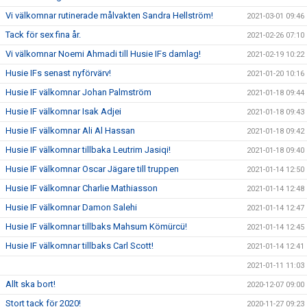
Vi välkomnar rutinerade målvakten Sandra Hellström!
2021-03-01 09:46
Tack för sex fina år.
2021-02-26 07:10
Vi välkomnar Noemi Ahmadi till Husie IFs damlag!
2021-02-19 10:22
Husie IFs senast nyförvärv!
2021-01-20 10:16
Husie IF välkomnar Johan Palmström
2021-01-18 09:44
Husie IF välkomnar Isak Adjei
2021-01-18 09:43
Husie IF välkomnar Ali Al Hassan
2021-01-18 09:42
Husie IF välkomnar tillbaka Leutrim Jasiqi!
2021-01-18 09:40
Husie IF välkomnar Oscar Jägare till truppen
2021-01-14 12:50
Husie IF välkomnar Charlie Mathiasson
2021-01-14 12:48
Husie IF välkomnar Damon Salehi
2021-01-14 12:47
Husie IF välkomnar tillbaks Mahsum Kömürcü!
2021-01-14 12:45
Husie IF välkomnar tillbaks Carl Scott!
2021-01-14 12:41
2021-01-11 11:03
Allt ska bort!
2020-12-07 09:00
Stort tack för 2020!
2020-11-27 09:23