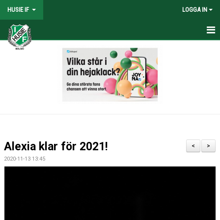
HUSIE IF
LOGGA IN
HEM
KONTAKT
LAG
MATCHER
KALENDER
Alexia klar för 2021!
<
>
DOKUMENT
2020-11-13 13:45
SHOPEN
MEDLEMSRABATTER
MEDLEMSAVGIFTER