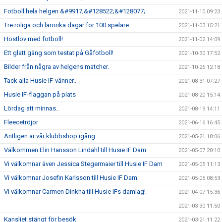
Fotboll hela helgen &#9917;&#128522;&#128077;
2021-11-10 09:23
Tre roliga och lärorika dagar för 100 spelare.
2021-11-03 15:21
Höstlov med fotboll!
2021-11-02 14:09
Ett glatt gäng som testat på Gåfotboll!
2021-10-30 17:52
Bilder från några av helgens matcher.
2021-10-26 12:18
Tack alla Husie IF-vänner..
2021-08-31 07:27
Husie IF-flaggan på plats
2021-08-20 15:14
Lördag att minnas..
2021-08-19 14:11
Fleecetröjor
2021-06-16 16:45
Äntligen är vår klubbshop igång
2021-05-21 18:06
Välkommen Elin Hansson Lindahl till Husie IF Dam
2021-05-07 20:10
Vi välkomnar även Jessica Stegermaier till Husie IF Dam
2021-05-05 11:13
Vi välkomnar Josefin Karlsson till Husie IF Dam
2021-05-05 08:53
Vi välkomnar Carmen Dinkha till Husie IFs damlag!
2021-04-07 15:36
2021-03-30 11:50
Kansliet stängt för besök
2021-03-21 11:22