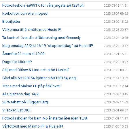
Fotbollsskola &#9917; för våra yngsta &#128154;.
2023-03-15 11:21
Körkort bil och eller moped!
2023-03-07 09:22
Biobiljetter
2023-03-02 15:02
Välkomna till årsmöte med Husie IF.
2023-02-28 20:37
Ta kontroll över din elförbrukning med Greenely
2023-02-24 10:28
Idag onsdag 22/2 kl 16-19 "skoprovardag" på Husie IF!
2023-02-22 10:47
Årsmöte 21 mars kl.19:00.
2023-02-21 15:21
Dags för körkort?
2023-02-20 18:27
Sälj med Bülow & Lind och stöd Husie IF
2023-02-16 08:01
Glad alla &#128154; hjärtans &#128154; dag!
2023-02-14 13:32
Träna med Malmö FF på påsklovet!
2023-02-10 12:14
Alla hjärtans dag 14/2!
2023-02-09 10:45
20 % rabatt på Flügger Färg!
2023-02-07 11:52
Vi söker just DIG!
2023-02-01 09:07
Fotbollsskolan för barn 4-6 år startar åter igen 15/8!
2023-01-31 11:17
Vårfotboll med Malmö FF & Husie IF!
2023-01-30 10:03