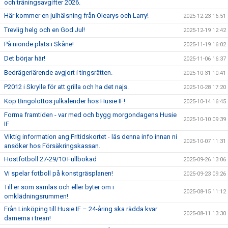
och träningsavgifter 2026.
Här kommer en julhälsning från Olearys och Larry!
2025-12-23 16:51
Trevlig helg och en God Jul!
2025-12-19 12:42
På nionde plats i Skåne!
2025-11-19 16:02
Det börjar här!
2025-11-06 16:37
Bedrägeriärende avgjort i tingsrätten.
2025-10-31 10:41
P2012 i Skrylle för att grilla och ha det najs.
2025-10-28 17:20
Köp Bingolottos julkalender hos Husie IF!
2025-10-14 16:45
Forma framtiden - var med och bygg morgondagens Husie
2025-10-10 09:39
IF
Viktig information ang Fritidskortet - läs denna info innan ni
2025-10-07 11:31
ansöker hos Försäkringskassan.
Höstfotboll 27-29/10 Fullbokad
2025-09-26 13:06
Vi spelar fotboll på konstgräsplanen!
2025-09-23 09:26
Till er som samlas och eller byter om i
2025-08-15 11:12
omklädningsrummen!
Från Linköping till Husie IF – 24-åring ska rädda kvar
2025-08-11 13:30
damerna i trean!