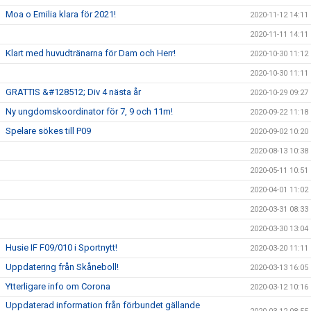
Moa o Emilia klara för 2021!
2020-11-12 14:11
2020-11-11 14:11
Klart med huvudtränarna för Dam och Herr!
2020-10-30 11:12
2020-10-30 11:11
GRATTIS &#128512; Div 4 nästa år
2020-10-29 09:27
Ny ungdomskoordinator för 7, 9 och 11m!
2020-09-22 11:18
Spelare sökes till P09
2020-09-02 10:20
2020-08-13 10:38
2020-05-11 10:51
2020-04-01 11:02
2020-03-31 08:33
2020-03-30 13:04
Husie IF F09/010 i Sportnytt!
2020-03-20 11:11
Uppdatering från Skåneboll!
2020-03-13 16:05
Ytterligare info om Corona
2020-03-12 10:16
Uppdaterad information från förbundet gällande