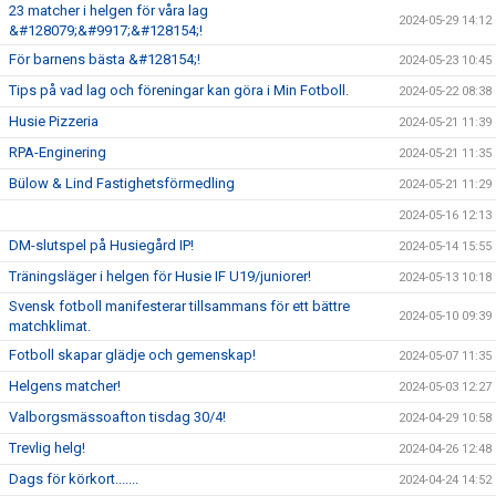
23 matcher i helgen för våra lag
2024-05-29 14:12
&#128079;&#9917;&#128154;!
För barnens bästa &#128154;!
2024-05-23 10:45
Tips på vad lag och föreningar kan göra i Min Fotboll.
2024-05-22 08:38
Husie Pizzeria
2024-05-21 11:39
RPA-Enginering
2024-05-21 11:35
Bülow & Lind Fastighetsförmedling
2024-05-21 11:29
2024-05-16 12:13
DM-slutspel på Husiegård IP!
2024-05-14 15:55
Träningsläger i helgen för Husie IF U19/juniorer!
2024-05-13 10:18
Svensk fotboll manifesterar tillsammans för ett bättre
2024-05-10 09:39
matchklimat.
Fotboll skapar glädje och gemenskap!
2024-05-07 11:35
Helgens matcher!
2024-05-03 12:27
Valborgsmässoafton tisdag 30/4!
2024-04-29 10:58
Trevlig helg!
2024-04-26 12:48
Dags för körkort.......
2024-04-24 14:52