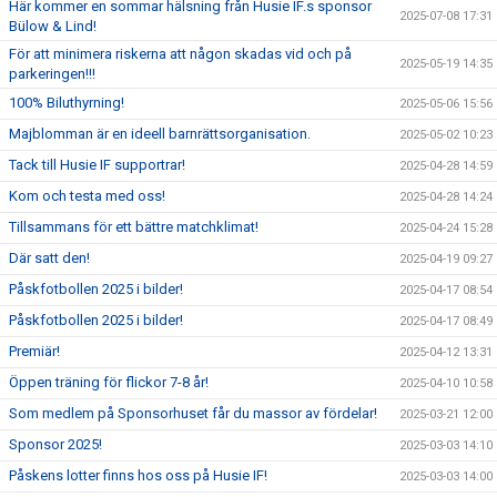
Här kommer en sommar hälsning från Husie IF.s sponsor
2025-07-08 17:31
Bülow & Lind!
För att minimera riskerna att någon skadas vid och på
2025-05-19 14:35
parkeringen!!!
100% Biluthyrning!
2025-05-06 15:56
Majblomman är en ideell barnrättsorganisation.
2025-05-02 10:23
Tack till Husie IF supportrar!
2025-04-28 14:59
Kom och testa med oss!
2025-04-28 14:24
Tillsammans för ett bättre matchklimat!
2025-04-24 15:28
Där satt den!
2025-04-19 09:27
Påskfotbollen 2025 i bilder!
2025-04-17 08:54
Påskfotbollen 2025 i bilder!
2025-04-17 08:49
Premiär!
2025-04-12 13:31
Öppen träning för flickor 7-8 år!
2025-04-10 10:58
Som medlem på Sponsorhuset får du massor av fördelar!
2025-03-21 12:00
Sponsor 2025!
2025-03-03 14:10
Påskens lotter finns hos oss på Husie IF!
2025-03-03 14:00