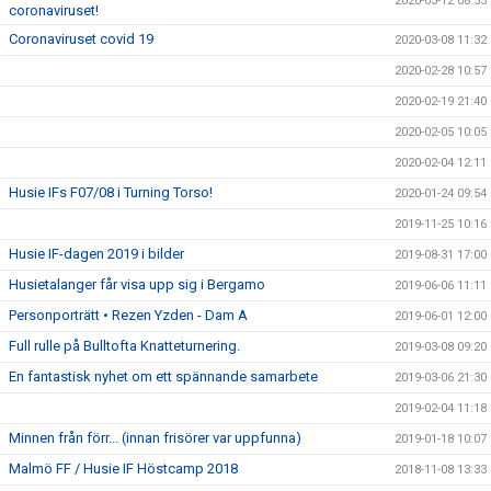
2020-03-12 08:55
coronaviruset!
Coronaviruset covid 19
2020-03-08 11:32
2020-02-28 10:57
2020-02-19 21:40
2020-02-05 10:05
2020-02-04 12:11
Husie IFs F07/08 i Turning Torso!
2020-01-24 09:54
2019-11-25 10:16
Husie IF-dagen 2019 i bilder
2019-08-31 17:00
Husietalanger får visa upp sig i Bergamo
2019-06-06 11:11
Personporträtt • Rezen Yzden - Dam A
2019-06-01 12:00
Full rulle på Bulltofta Knatteturnering.
2019-03-08 09:20
En fantastisk nyhet om ett spännande samarbete
2019-03-06 21:30
2019-02-04 11:18
Minnen från förr... (innan frisörer var uppfunna)
2019-01-18 10:07
Malmö FF / Husie IF Höstcamp 2018
2018-11-08 13:33