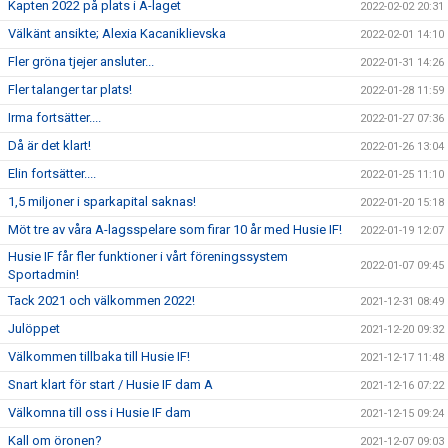
Kapten 2022 på plats i A-laget
2022-02-02 20:31
Välkänt ansikte; Alexia Kacaniklievska
2022-02-01 14:10
Fler gröna tjejer ansluter...
2022-01-31 14:26
Fler talanger tar plats!
2022-01-28 11:59
Irma fortsätter....
2022-01-27 07:36
Då är det klart!
2022-01-26 13:04
Elin fortsätter....
2022-01-25 11:10
1,5 miljoner i sparkapital saknas!
2022-01-20 15:18
Möt tre av våra A-lagsspelare som firar 10 år med Husie IF!
2022-01-19 12:07
Husie IF får fler funktioner i vårt föreningssystem
2022-01-07 09:45
Sportadmin!
Tack 2021 och välkommen 2022!
2021-12-31 08:49
Julöppet
2021-12-20 09:32
Välkommen tillbaka till Husie IF!
2021-12-17 11:48
Snart klart för start / Husie IF dam A
2021-12-16 07:22
Välkomna till oss i Husie IF dam
2021-12-15 09:24
Kall om öronen?
2021-12-07 09:03