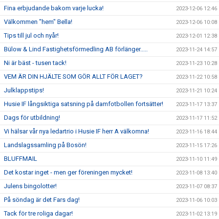
Fina erbjudande bakom varje lucka!
2023-12-06 12:46
Välkommen "hem" Bella!
2023-12-06 10:08
Tips till jul och nyår!
2023-12-01 12:38
Bülow & Lind Fastighetsförmedling AB förlänger.....
2023-11-24 14:57
Ni är bäst - tusen tack!
2023-11-23 10:28
VEM ÄR DIN HJÄLTE SOM GÖR ALLT FÖR LAGET?
2023-11-22 10:58
Julklappstips!
2023-11-21 10:24
Husie IF långsiktiga satsning på damfotbollen fortsätter!
2023-11-17 13:37
Dags för utbildning!
2023-11-17 11:52
Vi hälsar vår nya ledartrio i Husie IF herr A välkomna!
2023-11-16 18:44
Landslagssamling på Bosön!
2023-11-15 17:26
BLUFFMAIL
2023-11-10 11:49
Det kostar inget - men ger föreningen mycket!
2023-11-08 13:40
Julens bingolotter!
2023-11-07 08:37
På söndag är det Fars dag!
2023-11-06 10:03
Tack för tre roliga dagar!
2023-11-02 13:19