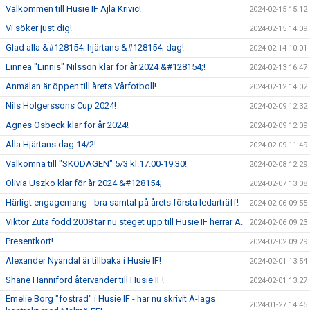
Välkommen till Husie IF Ajla Krivic!
2024-02-15 15:12
Vi söker just dig!
2024-02-15 14:09
Glad alla &#128154; hjärtans &#128154; dag!
2024-02-14 10:01
Linnea "Linnis" Nilsson klar för år 2024 &#128154;!
2024-02-13 16:47
Anmälan är öppen till årets Vårfotboll!
2024-02-12 14:02
Nils Holgerssons Cup 2024!
2024-02-09 12:32
Agnes Osbeck klar för år 2024!
2024-02-09 12:09
Alla Hjärtans dag 14/2!
2024-02-09 11:49
Välkomna till "SKODAGEN" 5/3 kl.17.00-19.30!
2024-02-08 12:29
Olivia Uszko klar för år 2024 &#128154;
2024-02-07 13:08
Härligt engagemang - bra samtal på årets första ledarträff!
2024-02-06 09:55
Viktor Zuta född 2008 tar nu steget upp till Husie IF herrar A.
2024-02-06 09:23
Presentkort!
2024-02-02 09:29
Alexander Nyandal är tillbaka i Husie IF!
2024-02-01 13:54
Shane Hanniford återvänder till Husie IF!
2024-02-01 13:27
Emelie Borg "fostrad" i Husie IF - har nu skrivit A-lags
2024-01-27 14:45