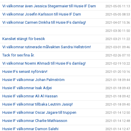
Vi välkomnar även Jessica Stegermaier till Husie IF Dam
2021-05-05 11:13
Vi välkomnar Josefin Karlsson till Husie IF Dam
2021-05-05 08:53
Vi välkomnar Carmen Dinkha till Husie IFs damlag!
2021-04-07 15:36
2021-03-30 11:50
Kansliet stängt för besök
2021-03-21 11:22
Vi välkomnar rutinerade målvakten Sandra Hellström!
2021-03-01 09:46
Tack för sex fina år.
2021-02-26 07:10
Vi välkomnar Noemi Ahmadi till Husie IFs damlag!
2021-02-19 10:22
Husie IFs senast nyförvärv!
2021-01-20 10:16
Husie IF välkomnar Johan Palmström
2021-01-18 09:44
Husie IF välkomnar Isak Adjei
2021-01-18 09:43
Husie IF välkomnar Ali Al Hassan
2021-01-18 09:42
Husie IF välkomnar tillbaka Leutrim Jasiqi!
2021-01-18 09:40
Husie IF välkomnar Oscar Jägare till truppen
2021-01-14 12:50
Husie IF välkomnar Charlie Mathiasson
2021-01-14 12:48
Husie IF välkomnar Damon Salehi
2021-01-14 12:47