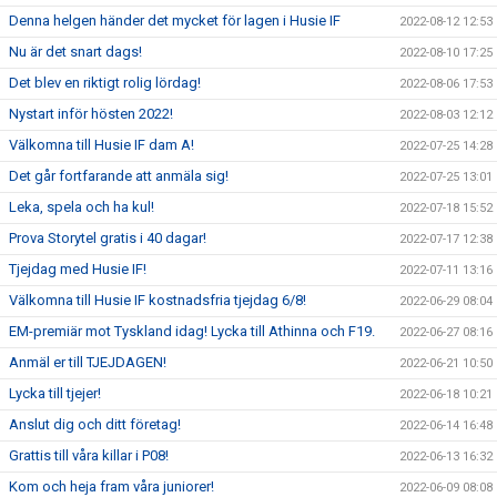
Denna helgen händer det mycket för lagen i Husie IF
2022-08-12 12:53
Nu är det snart dags!
2022-08-10 17:25
Det blev en riktigt rolig lördag!
2022-08-06 17:53
Nystart inför hösten 2022!
2022-08-03 12:12
Välkomna till Husie IF dam A!
2022-07-25 14:28
Det går fortfarande att anmäla sig!
2022-07-25 13:01
Leka, spela och ha kul!
2022-07-18 15:52
Prova Storytel gratis i 40 dagar!
2022-07-17 12:38
Tjejdag med Husie IF!
2022-07-11 13:16
Välkomna till Husie IF kostnadsfria tjejdag 6/8!
2022-06-29 08:04
EM-premiär mot Tyskland idag! Lycka till Athinna och F19.
2022-06-27 08:16
Anmäl er till TJEJDAGEN!
2022-06-21 10:50
Lycka till tjejer!
2022-06-18 10:21
Anslut dig och ditt företag!
2022-06-14 16:48
Grattis till våra killar i P08!
2022-06-13 16:32
Kom och heja fram våra juniorer!
2022-06-09 08:08