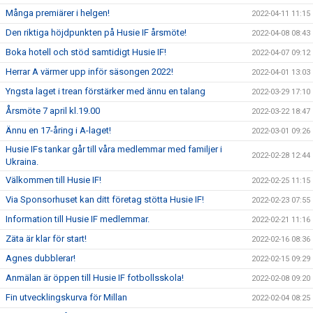
Många premiärer i helgen!
2022-04-11 11:15
Den riktiga höjdpunkten på Husie IF årsmöte!
2022-04-08 08:43
Boka hotell och stöd samtidigt Husie IF!
2022-04-07 09:12
Herrar A värmer upp inför säsongen 2022!
2022-04-01 13:03
Yngsta laget i trean förstärker med ännu en talang
2022-03-29 17:10
Årsmöte 7 april kl.19.00
2022-03-22 18:47
Ännu en 17-åring i A-laget!
2022-03-01 09:26
Husie IFs tankar går till våra medlemmar med familjer i
2022-02-28 12:44
Ukraina.
Välkommen till Husie IF!
2022-02-25 11:15
Via Sponsorhuset kan ditt företag stötta Husie IF!
2022-02-23 07:55
Information till Husie IF medlemmar.
2022-02-21 11:16
Zäta är klar för start!
2022-02-16 08:36
Agnes dubblerar!
2022-02-15 09:29
Anmälan är öppen till Husie IF fotbollsskola!
2022-02-08 09:20
Fin utvecklingskurva för Millan
2022-02-04 08:25