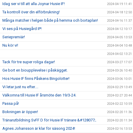
Idag ser vi till att alla Joynar Husie IF!
2024-04-19 11:41
Ta kontroll över din elförbrukning!
2024-04-18 12:50
Många matcher i helgen både på hemma och bortaplan!
2024-04-16 11:37
Vi ses på Husiegård IP!
2024-04-12 10:17
Seriepremiär!
2024-04-05 13:53
Nu kör vi!
2024-04-04 10:48
2024-04-02 13:21
Tack för tre super roliga dagar!
2024-03-27 17:07
Ge bort en bioupplevelse i påskägget.
2024-03-26 10:40
Hos Husie IF finns Påskens Bingolotter!
2024-03-06 10:01
Vi letar just nu efter....
2024-02-29 13:49
Välkomna till Husie IF årsmöte den 19/3-24.
2024-02-27 20:44
Passa på!
2024-02-22 10:59
Bokningen är öppen!
2024-02-20 11:36
Tränarutbildning SvFF D för Husie IF tränare &#128077;.
2024-02-20 11:34
Agnes Johansson är klar för säsong 2024!
2024-02-16 13:53