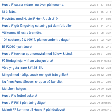
Husie IF satsar vidare - nu även på herrarna.
2022-11-17 16:51
Ni är bäst!
2022-11-16 10:14
Provträna med Husie IF Herr A och U19.
2022-11-14 16:05
Husie IF gör långsiktig satsning på damfotbollen.
2022-11-14 10:42
Välkomna till extra årsmöte.
2022-11-08 19:37
104 spelare på &#9917;-planen under tre dagar!
2022-11-02 14:27
Bli P2010 nya tränare!
2022-10-25 12:42
Husie IF tecknar sponsoravtal med Bülow & Lind.
2022-10-21 12:05
På lördag hejar vi fram våra juniorer!
2022-10-14 09:56
Våra yngsta lirare &#128154;
2022-10-12 10:34
Mingel med härligt snack och gott från grillen!
2022-10-12 10:08
Nu finns Puma Sleeve i shopen på kansliet.
2022-10-07 12:06
Matcher i helgen!
2022-09-29 16:24
Husie IF:s fotbollsskola!
2022-09-29 15:25
Husie IF P011 på träningsläger!
2022-09-28 08:02
Malmö FF kommer till Husie IF på höstlovet!
2022-09-20 09:49