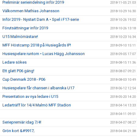
Preliminär serieindelning inför 2019
2018-11-05 21:03
Välkommen Mathias Johansson
2018-10-29 16:30
Inför 2019 - Nystart Dam A • Spel i F17-serie
2018-10-26 19:02
Förutsättningar inför 2019
2018-10-26 13:18
U15 Malmömästare!
2018-10-23 16:34
MFF Höstcamp 2018 på Husiegårds IP!
2018-09-10 15:11
Husiespelare runtom • Lucas Hägg Johansson
2018-09-05 17:07
Ledare sökes
2018-08-15 11:36
Ett glatt P06 gäng!
2018-08-07 09:21
Cup Denmark 2018 - P06
2018-08-03 10:49
Husiespelare får chansen i albanska U17
2018-06-12 12:54
Presentation av nya ledare i U15
2018-05-20 14:20
Ledarträff lör 14/4 Malmö MFF Stadion
2018-04-14 13:33
2018-04-11 09:51
Seriepremiär idag 7/4!
2018-04-07 08:27
Grön kort &#9917;
2018-04-04 21:38