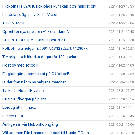
Flickorna i F09/010 fick både kunskap och inspiration!
2021-11-29 10:35
Landslagsläger - lycka till Victor!
2021-11-26 09:46
TUSEN TACK!
2021-11-25 08:06
Öppet för nya spelare i F17 och dam A.
2021-11-21 10:45
Grattis till bra spel i Gais cupen 2021
2021-11-15 15:30
Fotboll hela helgen &#9917;&#128522;&#128077;
2021-11-10 09:23
Tre roliga och lärorika dagar för 100 spelare.
2021-11-03 15:21
Höstlov med fotboll!
2021-11-02 14:09
Ett glatt gäng som testat på Gåfotboll!
2021-10-30 17:52
Bilder från några av helgens matcher.
2021-10-26 12:18
Tack alla Husie IF-vänner..
2021-08-31 07:27
Husie IF-flaggan på plats
2021-08-20 15:14
Lördag att minnas..
2021-08-19 14:11
Fleecetröjor
2021-06-16 16:45
Äntligen är vår klubbshop igång
2021-05-21 18:06
Välkommen Elin Hansson Lindahl till Husie IF Dam
2021-05-07 20:10