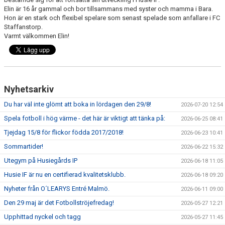
Elin är 16 år gammal och bor tillsammans med syster och mamma i Bara.
Hon är en stark och flexibel spelare som senast spelade som anfallare i FC
Staffanstorp.
Varmt välkommen Elin!
Nyhetsarkiv
Du har väl inte glömt att boka in lördagen den 29/8!
2026-07-20 12:54
Spela fotboll i hög värme - det här är viktigt att tänka på:
2026-06-25 08:41
Tjejdag 15/8 för flickor födda 2017/2018!
2026-06-23 10:41
Sommartider!
2026-06-22 15:32
Utegym på Husiegårds IP
2026-06-18 11:05
Husie IF är nu en certifierad kvalitetsklubb.
2026-06-18 09:20
Nyheter från O´LEARYS Entré Malmö.
2026-06-11 09:00
Den 29 maj är det Fotbollströjefredag!
2026-05-27 12:21
Upphittad nyckel och tagg
2026-05-27 11:45