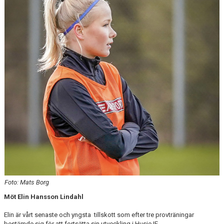
DOMARE
NYHETER
Foto: Mats Borg
Möt Elin Hansson Lindahl
Elin är vårt senaste och yngsta tillskott som efter tre provträningar
bestämde sig för att fortsätta sin utveckling i Husie IF.