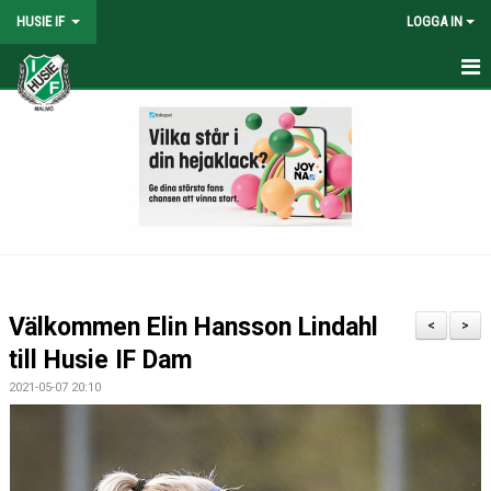
HUSIE IF
LOGGA IN
HEM
KONTAKT
LAG
MATCHER
KALENDER
Välkommen Elin Hansson Lindahl
<
>
DOKUMENT
till Husie IF Dam
2021-05-07 20:10
SHOPEN
MEDLEMSRABATTER
MEDLEMSAVGIFTER