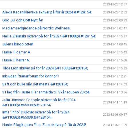
2023-12-28 12:37
Alexia Kacaniklievska skriver på för år 2024 &#128154;
2023-12-28 12:32
God Jul och Gott Nytt År!
2023-12-22 09:23
Medlemserbjudande på Nordic Wellness!
2023-12-16 07:47
Nellie Zielinski skriver på för år 2024 &#11088;&#128154;
2023-12-14 15:27
Julens bingolotter!
2023-12-14 08:45
Husie IF damer A.
2023-12-12 15:43
Husie IF herrar A.
2023-12-12 15:38
Tilde Lion skriver på för år 2024 &#11088;&#128154;
2023-12-12 15:22
Inbjudan "tränarforum för kvinnor"!
2023-12-12 12:21
Saft och bulle slår det mesta &#128154;
2023-12-11 14:03
31 lag från Husie IF är anmälda till Skånecupen 23/24.
2023-12-11 13:56
Julia Jönsson Chapple skriver på för år 2024
2023-12-11 11:19
&#11088;&#65039;&#128154;
Irma ”Pirlo” Djulovic skriver på för år 2024
2023-12-08 09:57
&#11088;&#65039;&#128154;
Husie IF lagkapten Elisa Zuta skriver på för år 2024!
2023-12-07 11:09