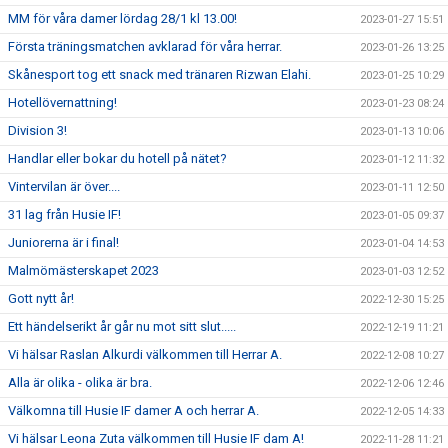
MM för våra damer lördag 28/1 kl 13.00!
2023-01-27 15:51
Första träningsmatchen avklarad för våra herrar.
2023-01-26 13:25
Skånesport tog ett snack med tränaren Rizwan Elahi.
2023-01-25 10:29
Hotellövernattning!
2023-01-23 08:24
Division 3!
2023-01-13 10:06
Handlar eller bokar du hotell på nätet?
2023-01-12 11:32
Vintervilan är över....
2023-01-11 12:50
31 lag från Husie IF!
2023-01-05 09:37
Juniorerna är i final!
2023-01-04 14:53
Malmömästerskapet 2023
2023-01-03 12:52
Gott nytt år!
2022-12-30 15:25
Ett händelserikt år går nu mot sitt slut.....
2022-12-19 11:21
Vi hälsar Raslan Alkurdi välkommen till Herrar A.
2022-12-08 10:27
Alla är olika - olika är bra.
2022-12-06 12:46
Välkomna till Husie IF damer A och herrar A.
2022-12-05 14:33
Vi hälsar Leona Zuta välkommen till Husie IF dam A!
2022-11-28 11:21