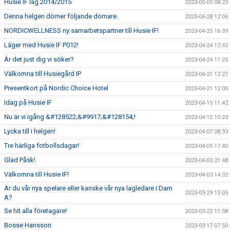
Husie IF lag 2014/2015
2023-05-05 08:22
Denna helgen dömer följande domare.
2023-04-28 12:06
NORDICWELLNESS ny samarbetspartner till Husie IF!
2023-04-25 16:39
Läger med Husie IF P012!
2023-04-24 12:45
Är det just dig vi söker?
2023-04-24 11:25
Välkomna till Husiegård IP
2023-04-21 12:27
Presentkort på Nordic Choice Hotel
2023-04-21 12:05
Idag på Husie IF
2023-04-15 11:42
Nu är vi igång &#128522;&#9917;&#128154;!
2023-04-12 10:23
Lycka till i helgen!
2023-04-07 08:33
Tre härliga fotbollsdagar!
2023-04-05 17:40
Glad Påsk!
2023-04-03 21:48
Välkomna till Husie IF!
2023-04-03 14:32
Är du vår nya spelare eller kanske vår nya lagledare i Dam
2023-03-29 15:05
A?
Se hit alla företagare!
2023-03-22 11:58
Bosse Hansson
2023-03-17 07:50