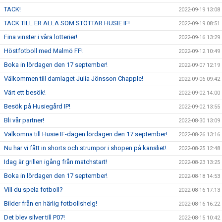
TACK!
2022-09-19 13:08
TACK TILL ER ALLA SOM STÖTTAR HUSIE IF!
2022-09-19 08:51
Fina vinster i våra lotterier!
2022-09-16 13:29
Höstfotboll med Malmö FF!
2022-09-12 10:49
Boka in lördagen den 17 september!
2022-09-07 12:19
Välkommen till damlaget Julia Jönsson Chapple!
2022-09-06 09:42
Värt ett besök!
2022-09-02 14:00
Besök på Husiegård IP!
2022-09-02 13:55
Bli vår partner!
2022-08-30 13:09
Välkomna till Husie IF-dagen lördagen den 17 september!
2022-08-26 13:16
Nu har vi fått in shorts och strumpor i shopen på kansliet!
2022-08-25 12:48
Idag är grillen igång från matchstart!
2022-08-23 13:25
Boka in lördagen den 17 september!
2022-08-18 14:53
Vill du spela fotboll?
2022-08-16 17:13
Bilder från en härlig fotbollshelg!
2022-08-16 16:22
Det blev silver till P07!
2022-08-15 10:42