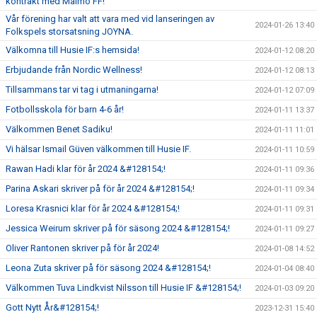
kontrakt med Malmö FF!
Vår förening har valt att vara med vid lanseringen av
2024-01-26 13:40
Folkspels storsatsning JOYNA.
Välkomna till Husie IF:s hemsida!
2024-01-12 08:20
Erbjudande från Nordic Wellness!
2024-01-12 08:13
Tillsammans tar vi tag i utmaningarna!
2024-01-12 07:09
Fotbollsskola för barn 4-6 år!
2024-01-11 13:37
Välkommen Benet Sadiku!
2024-01-11 11:01
Vi hälsar Ismail Güven välkommen till Husie IF.
2024-01-11 10:59
Rawan Hadi klar för år 2024 &#128154;!
2024-01-11 09:36
Parina Askari skriver på för år 2024 &#128154;!
2024-01-11 09:34
Loresa Krasnici klar för år 2024 &#128154;!
2024-01-11 09:31
Jessica Weirum skriver på för säsong 2024 &#128154;!
2024-01-11 09:27
Oliver Rantonen skriver på för år 2024!
2024-01-08 14:52
Leona Zuta skriver på för säsong 2024 &#128154;!
2024-01-04 08:40
Välkommen Tuva Lindkvist Nilsson till Husie IF &#128154;!
2024-01-03 09:20
Gott Nytt År&#128154;!
2023-12-31 15:40