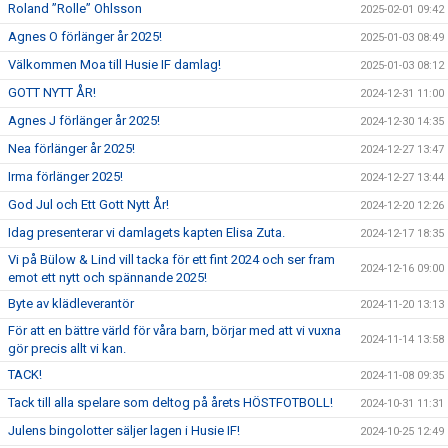
Roland ”Rolle” Ohlsson
2025-02-01 09:42
Agnes O förlänger år 2025!
2025-01-03 08:49
Välkommen Moa till Husie IF damlag!
2025-01-03 08:12
GOTT NYTT ÅR!
2024-12-31 11:00
Agnes J förlänger år 2025!
2024-12-30 14:35
Nea förlänger år 2025!
2024-12-27 13:47
Irma förlänger 2025!
2024-12-27 13:44
God Jul och Ett Gott Nytt År!
2024-12-20 12:26
Idag presenterar vi damlagets kapten Elisa Zuta.
2024-12-17 18:35
Vi på Bülow & Lind vill tacka för ett fint 2024 och ser fram
2024-12-16 09:00
emot ett nytt och spännande 2025!
Byte av klädleverantör
2024-11-20 13:13
För att en bättre värld för våra barn, börjar med att vi vuxna
2024-11-14 13:58
gör precis allt vi kan.
TACK!
2024-11-08 09:35
Tack till alla spelare som deltog på årets HÖSTFOTBOLL!
2024-10-31 11:31
Julens bingolotter säljer lagen i Husie IF!
2024-10-25 12:49