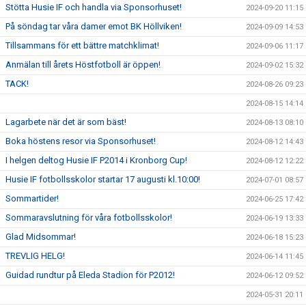
Stötta Husie IF och handla via Sponsorhuset!
2024-09-20 11:15
På söndag tar våra damer emot BK Höllviken!
2024-09-09 14:53
Tillsammans för ett bättre matchklimat!
2024-09-06 11:17
Anmälan till årets Höstfotboll är öppen!
2024-09-02 15:32
TACK!
2024-08-26 09:23
2024-08-15 14:14
Lagarbete när det är som bäst!
2024-08-13 08:10
Boka höstens resor via Sponsorhuset!
2024-08-12 14:43
I helgen deltog Husie IF P2014 i Kronborg Cup!
2024-08-12 12:22
Husie IF fotbollsskolor startar 17 augusti kl.10:00!
2024-07-01 08:57
Sommartider!
2024-06-25 17:42
Sommaravslutning för våra fotbollsskolor!
2024-06-19 13:33
Glad Midsommar!
2024-06-18 15:23
TREVLIG HELG!
2024-06-14 11:45
Guidad rundtur på Eleda Stadion för P2012!
2024-06-12 09:52
2024-05-31 20:11