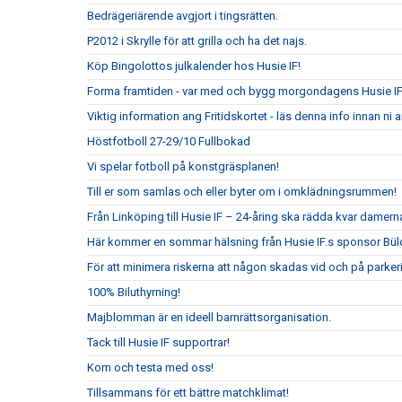
Bedrägeriärende avgjort i tingsrätten.
P2012 i Skrylle för att grilla och ha det najs.
Köp Bingolottos julkalender hos Husie IF!
Forma framtiden - var med och bygg morgondagens Husie I
Viktig information ang Fritidskortet - läs denna info innan n
Höstfotboll 27-29/10 Fullbokad
Vi spelar fotboll på konstgräsplanen!
Till er som samlas och eller byter om i omklädningsrummen!
Från Linköping till Husie IF – 24-åring ska rädda kvar damerna
Här kommer en sommar hälsning från Husie IF.s sponsor Bül
För att minimera riskerna att någon skadas vid och på parkeri
100% Biluthyrning!
Majblomman är en ideell barnrättsorganisation.
Tack till Husie IF supportrar!
Kom och testa med oss!
Tillsammans för ett bättre matchklimat!