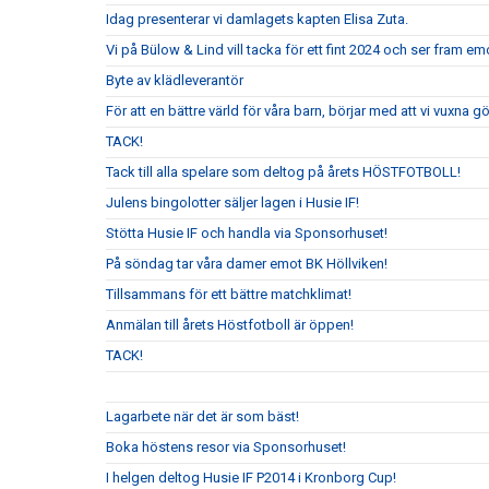
Idag presenterar vi damlagets kapten Elisa Zuta.
Vi på Bülow & Lind vill tacka för ett fint 2024 och ser fram e
Byte av klädleverantör
För att en bättre värld för våra barn, börjar med att vi vuxna gör
TACK!
Tack till alla spelare som deltog på årets HÖSTFOTBOLL!
Julens bingolotter säljer lagen i Husie IF!
Stötta Husie IF och handla via Sponsorhuset!
På söndag tar våra damer emot BK Höllviken!
Tillsammans för ett bättre matchklimat!
Anmälan till årets Höstfotboll är öppen!
TACK!
Lagarbete när det är som bäst!
Boka höstens resor via Sponsorhuset!
I helgen deltog Husie IF P2014 i Kronborg Cup!