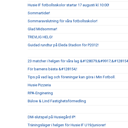
Husie IF fotbollsskolor startar 17 augusti kl.10:00!
Sommartider!
Sommaravslutning för våra fotbollsskolor!
Glad Midsommar!
TREVLIG HELG!
Guidad rundtur på Eleda Stadion för P2012!
23 matcher i helgen för våra lag &#128079;&#9917;&#128154
För barnens bästa &#128154;!
Tips på vad lag och föreningar kan göra i Min Fotboll.
Husie Pizzeria
RPA-Enginering
Bülow & Lind Fastighetsförmedling
DM-slutspel på Husiegård IP!
Träningsläger i helgen för Husie IF U19/juniorer!