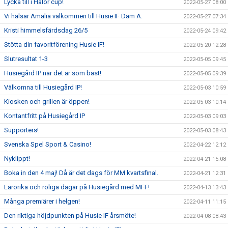
Lycka till i Halör cup!
2022-05-27 08:00
Vi hälsar Amalia välkommen till Husie IF Dam A.
2022-05-27 07:34
Kristi himmelsfärdsdag 26/5
2022-05-24 09:42
Stötta din favoritförening Husie IF!
2022-05-20 12:28
Slutresultat 1-3
2022-05-05 09:45
Husiegård IP när det är som bäst!
2022-05-05 09:39
Välkomna till Husiegård IP!
2022-05-03 10:59
Kiosken och grillen är öppen!
2022-05-03 10:14
Kontantfritt på Husiegård IP
2022-05-03 09:03
Supporters!
2022-05-03 08:43
Svenska Spel Sport & Casino!
2022-04-22 12:12
Nyklippt!
2022-04-21 15:08
Boka in den 4 maj! Då är det dags för MM kvartsfinal.
2022-04-21 12:31
Lärorika och roliga dagar på Husiegård med MFF!
2022-04-13 13:43
Många premiärer i helgen!
2022-04-11 11:15
Den riktiga höjdpunkten på Husie IF årsmöte!
2022-04-08 08:43