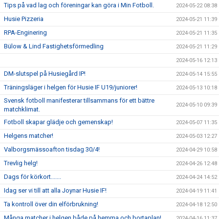
Tips på vad lag och föreningar kan göra i Min Fotboll.
2024-05-22 08:38
Husie Pizzeria
2024-05-21 11:39
RPA-Enginering
2024-05-21 11:35
Bülow & Lind Fastighetsförmedling
2024-05-21 11:29
2024-05-16 12:13
DM-slutspel på Husiegård IP!
2024-05-14 15:55
Träningsläger i helgen för Husie IF U19/juniorer!
2024-05-13 10:18
Svensk fotboll manifesterar tillsammans för ett bättre
2024-05-10 09:39
matchklimat.
Fotboll skapar glädje och gemenskap!
2024-05-07 11:35
Helgens matcher!
2024-05-03 12:27
Valborgsmässoafton tisdag 30/4!
2024-04-29 10:58
Trevlig helg!
2024-04-26 12:48
Dags för körkort.......
2024-04-24 14:52
Idag ser vi till att alla Joynar Husie IF!
2024-04-19 11:41
Ta kontroll över din elförbrukning!
2024-04-18 12:50
Många matcher i helgen både på hemma och bortaplan!
2024-04-16 11:37