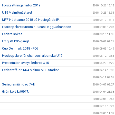
Förutsättningar inför 2019
2018-10-26 13:18
U15 Malmömästare!
2018-10-23 16:34
MFF Höstcamp 2018 på Husiegårds IP!
2018-09-10 15:11
Husiespelare runtom • Lucas Hägg Johansson
2018-09-05 17:07
Ledare sökes
2018-08-15 11:36
Ett glatt P06 gäng!
2018-08-07 09:21
Cup Denmark 2018 - P06
2018-08-03 10:49
Husiespelare får chansen i albanska U17
2018-06-12 12:54
Presentation av nya ledare i U15
2018-05-20 14:20
Ledarträff lör 14/4 Malmö MFF Stadion
2018-04-14 13:33
2018-04-11 09:51
Seriepremiär idag 7/4!
2018-04-07 08:27
Grön kort &#9917;
2018-04-04 21:38
2018-03-05 12:53
2018-02-16 10:27
2018-02-05 11:32