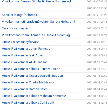
Vi välkomnar Carmen Dinkha till Husie IFs damlag!
2021-04-07 15:36
2021-03-30 11:50
Kansliet stängt för besök
2021-03-21 11:22
Vi välkomnar rutinerade målvakten Sandra Hellström!
2021-03-01 09:46
Tack för sex fina år.
2021-02-26 07:10
Vi välkomnar Noemi Ahmadi till Husie IFs damlag!
2021-02-19 10:22
Husie IFs senast nyförvärv!
2021-01-20 10:16
Husie IF välkomnar Johan Palmström
2021-01-18 09:44
Husie IF välkomnar Isak Adjei
2021-01-18 09:43
Husie IF välkomnar Ali Al Hassan
2021-01-18 09:42
Husie IF välkomnar tillbaka Leutrim Jasiqi!
2021-01-18 09:40
Husie IF välkomnar Oscar Jägare till truppen
2021-01-14 12:50
Husie IF välkomnar Charlie Mathiasson
2021-01-14 12:48
Husie IF välkomnar Damon Salehi
2021-01-14 12:47
Husie IF välkomnar tillbaks Mahsum Kömürcü!
2021-01-14 12:45
Husie IF välkomnar tillbaks Carl Scott!
2021-01-14 12:41