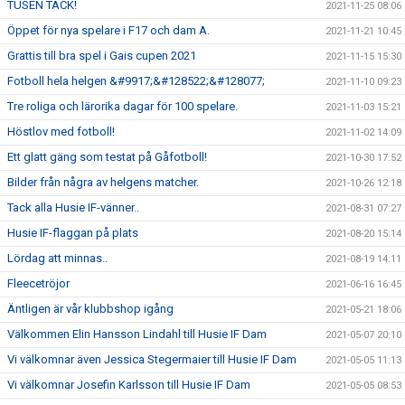
TUSEN TACK!
2021-11-25 08:06
Öppet för nya spelare i F17 och dam A.
2021-11-21 10:45
Grattis till bra spel i Gais cupen 2021
2021-11-15 15:30
Fotboll hela helgen &#9917;&#128522;&#128077;
2021-11-10 09:23
Tre roliga och lärorika dagar för 100 spelare.
2021-11-03 15:21
Höstlov med fotboll!
2021-11-02 14:09
Ett glatt gäng som testat på Gåfotboll!
2021-10-30 17:52
Bilder från några av helgens matcher.
2021-10-26 12:18
Tack alla Husie IF-vänner..
2021-08-31 07:27
Husie IF-flaggan på plats
2021-08-20 15:14
Lördag att minnas..
2021-08-19 14:11
Fleecetröjor
2021-06-16 16:45
Äntligen är vår klubbshop igång
2021-05-21 18:06
Välkommen Elin Hansson Lindahl till Husie IF Dam
2021-05-07 20:10
Vi välkomnar även Jessica Stegermaier till Husie IF Dam
2021-05-05 11:13
Vi välkomnar Josefin Karlsson till Husie IF Dam
2021-05-05 08:53