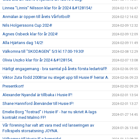
Linnea "Linnis" Nilsson klar för år 2024 &#128154;!
2024-02-13 16:47
Anmälan är öppen till årets Vårfotboll!
2024-02-12 14:02
Nils Holgerssons Cup 2024!
2024-02-09 12:32
Agnes Osbeck klar för år 2024!
2024-02-09 12:09
Alla Hjärtans dag 14/2!
2024-02-09 11:49
Välkomna till "SKODAGEN" 5/3 kl.17.00-19.30!
2024-02-08 12:29
Olivia Uszko klar för år 2024 &#128154;
2024-02-07 13:08
Härligt engagemang - bra samtal på årets första ledarträff!
2024-02-06 09:55
Viktor Zuta född 2008 tar nu steget upp till Husie IF herrar A.
2024-02-06 09:23
Presentkort!
2024-02-02 09:29
Alexander Nyandal är tillbaka i Husie IF!
2024-02-01 13:54
Shane Hanniford återvänder till Husie IF!
2024-02-01 13:27
Emelie Borg "fostrad" i Husie IF - har nu skrivit A-lags
2024-01-27 14:45
kontrakt med Malmö FF!
Vår förening har valt att vara med vid lanseringen av
2024-01-26 13:40
Folkspels storsatsning JOYNA.
Välkomna till Husie IF:s hemsida!