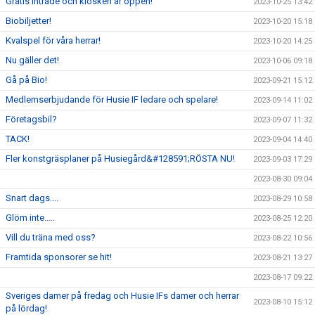
Gratis inträde och kiosken är öppen!
2023-10-25 13:42
Biobiljetter!
2023-10-20 15:18
Kvalspel för våra herrar!
2023-10-20 14:25
Nu gäller det!
2023-10-06 09:18
Gå på Bio!
2023-09-21 15:12
Medlemserbjudande för Husie IF ledare och spelare!
2023-09-14 11:02
Företagsbil?
2023-09-07 11:32
TACK!
2023-09-04 14:40
Fler konstgräsplaner på Husiegård&#128591;RÖSTA NU!
2023-09-03 17:29
2023-08-30 09:04
Snart dags....
2023-08-29 10:58
Glöm inte.....
2023-08-25 12:20
Vill du träna med oss?
2023-08-22 10:56
Framtida sponsorer se hit!
2023-08-21 13:27
2023-08-17 09:22
Sveriges damer på fredag och Husie IFs damer och herrar
2023-08-10 15:12
på lördag!