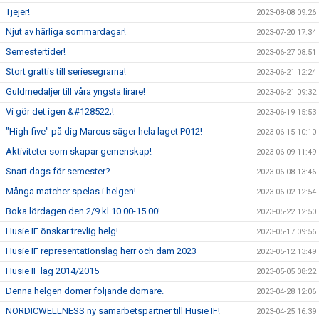
Tjejer!
2023-08-08 09:26
Njut av härliga sommardagar!
2023-07-20 17:34
Semestertider!
2023-06-27 08:51
Stort grattis till seriesegrarna!
2023-06-21 12:24
Guldmedaljer till våra yngsta lirare!
2023-06-21 09:32
Vi gör det igen &#128522;!
2023-06-19 15:53
"High-five" på dig Marcus säger hela laget P012!
2023-06-15 10:10
Aktiviteter som skapar gemenskap!
2023-06-09 11:49
Snart dags för semester?
2023-06-08 13:46
Många matcher spelas i helgen!
2023-06-02 12:54
Boka lördagen den 2/9 kl.10.00-15.00!
2023-05-22 12:50
Husie IF önskar trevlig helg!
2023-05-17 09:56
Husie IF representationslag herr och dam 2023
2023-05-12 13:49
Husie IF lag 2014/2015
2023-05-05 08:22
Denna helgen dömer följande domare.
2023-04-28 12:06
NORDICWELLNESS ny samarbetspartner till Husie IF!
2023-04-25 16:39