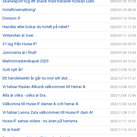
Skånesport tog ett snack med tränaren Rizwan Elahi.
2023-01-25 10:29
Hotellövernattning!
2023-01-23 08:24
Division 3!
2023-01-13 10:06
Handlar eller bokar du hotell på nätet?
2023-01-12 11:32
Vintervilan är över....
2023-01-11 12:50
31 lag från Husie IF!
2023-01-05 09:37
Juniorerna är i final!
2023-01-04 14:53
Malmömästerskapet 2023
2023-01-03 12:52
Gott nytt år!
2022-12-30 15:25
Ett händelserikt år går nu mot sitt slut.....
2022-12-19 11:21
Vi hälsar Raslan Alkurdi välkommen till Herrar A.
2022-12-08 10:27
Alla är olika - olika är bra.
2022-12-06 12:46
Välkomna till Husie IF damer A och herrar A.
2022-12-05 14:33
Vi hälsar Leona Zuta välkommen till Husie IF dam A!
2022-11-28 11:21
Husie IF satsar vidare - nu även på herrarna.
2022-11-17 16:51
Ni är bäst!
2022-11-16 10:14