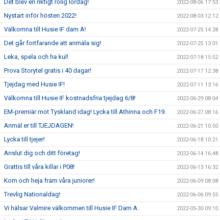
Det blev en riktigt rolig lördag!
2022-08-06 17:53
Nystart inför hösten 2022!
2022-08-03 12:12
Välkomna till Husie IF dam A!
2022-07-25 14:28
Det går fortfarande att anmäla sig!
2022-07-25 13:01
Leka, spela och ha kul!
2022-07-18 15:52
Prova Storytel gratis i 40 dagar!
2022-07-17 12:38
Tjejdag med Husie IF!
2022-07-11 13:16
Välkomna till Husie IF kostnadsfria tjejdag 6/8!
2022-06-29 08:04
EM-premiär mot Tyskland idag! Lycka till Athinna och F19.
2022-06-27 08:16
Anmäl er till TJEJDAGEN!
2022-06-21 10:50
Lycka till tjejer!
2022-06-18 10:21
Anslut dig och ditt företag!
2022-06-14 16:48
Grattis till våra killar i P08!
2022-06-13 16:32
Kom och heja fram våra juniorer!
2022-06-09 08:08
Trevlig Nationaldag!
2022-06-06 09:55
Vi hälsar Valmire välkommen till Husie IF Dam A.
2022-05-30 09:10