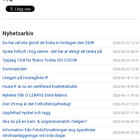
⭐️💚⚽️
Nyhetsarkiv
Du har väl inte glömt att boka in lördagen den 29/8!
2026-07-20 12:54
Spela fotboll i hög värme - det här är viktigt att tänka på:
2026-06-25 08:41
Tjejdag 15/8 för flickor födda 2017/2018!
2026-06-23 10:41
Sommartider!
2026-06-22 15:32
Utegym på Husiegårds IP
2026-06-18 11:05
Husie IF är nu en certifierad kvalitetsklubb.
2026-06-18 09:20
Nyheter från O´LEARYS Entré Malmö.
2026-06-11 09:00
Den 29 maj är det Fotbollströjefredag!
2026-05-27 12:21
Upphittad nyckel och tagg
2026-05-27 11:45
Ska du på en barn- & ungdomsmatch i helgen?
2026-05-06 09:10
Information från Fritidsförvaltningen ang öppettider
2026-05-05 09:03
idrottsanläggningar vid röda dagar.