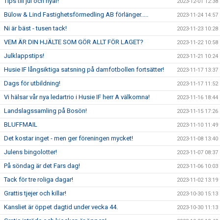
Tips till jul och nyår!
2023-12-01 12:38
Bülow & Lind Fastighetsförmedling AB förlänger.....
2023-11-24 14:57
Ni är bäst - tusen tack!
2023-11-23 10:28
VEM ÄR DIN HJÄLTE SOM GÖR ALLT FÖR LAGET?
2023-11-22 10:58
Julklappstips!
2023-11-21 10:24
Husie IF långsiktiga satsning på damfotbollen fortsätter!
2023-11-17 13:37
Dags för utbildning!
2023-11-17 11:52
Vi hälsar vår nya ledartrio i Husie IF herr A välkomna!
2023-11-16 18:44
Landslagssamling på Bosön!
2023-11-15 17:26
BLUFFMAIL
2023-11-10 11:49
Det kostar inget - men ger föreningen mycket!
2023-11-08 13:40
Julens bingolotter!
2023-11-07 08:37
På söndag är det Fars dag!
2023-11-06 10:03
Tack för tre roliga dagar!
2023-11-02 13:19
Grattis tjejer och killar!
2023-10-30 15:13
Kansliet är öppet dagtid under vecka 44.
2023-10-30 11:13