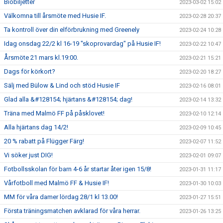
Biobiljetter
2023-03-02 15:02
Välkomna till årsmöte med Husie IF.
2023-02-28 20:37
Ta kontroll över din elförbrukning med Greenely
2023-02-24 10:28
Idag onsdag 22/2 kl 16-19 "skoprovardag" på Husie IF!
2023-02-22 10:47
Årsmöte 21 mars kl.19:00.
2023-02-21 15:21
Dags för körkort?
2023-02-20 18:27
Sälj med Bülow & Lind och stöd Husie IF
2023-02-16 08:01
Glad alla &#128154; hjärtans &#128154; dag!
2023-02-14 13:32
Träna med Malmö FF på påsklovet!
2023-02-10 12:14
Alla hjärtans dag 14/2!
2023-02-09 10:45
20 % rabatt på Flügger Färg!
2023-02-07 11:52
Vi söker just DIG!
2023-02-01 09:07
Fotbollsskolan för barn 4-6 år startar åter igen 15/8!
2023-01-31 11:17
Vårfotboll med Malmö FF & Husie IF!
2023-01-30 10:03
MM för våra damer lördag 28/1 kl 13.00!
2023-01-27 15:51
Första träningsmatchen avklarad för våra herrar.
2023-01-26 13:25