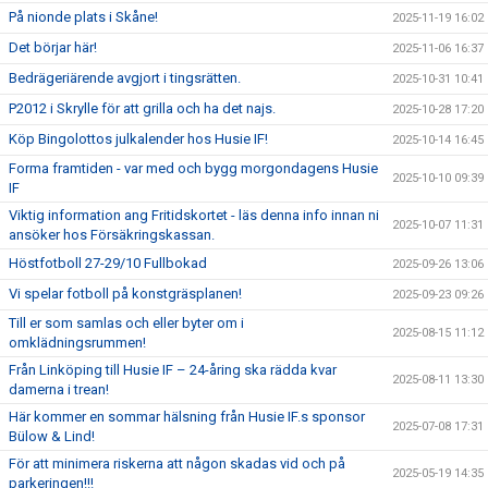
På nionde plats i Skåne!
2025-11-19 16:02
Det börjar här!
2025-11-06 16:37
Bedrägeriärende avgjort i tingsrätten.
2025-10-31 10:41
P2012 i Skrylle för att grilla och ha det najs.
2025-10-28 17:20
Köp Bingolottos julkalender hos Husie IF!
2025-10-14 16:45
Forma framtiden - var med och bygg morgondagens Husie
2025-10-10 09:39
IF
Viktig information ang Fritidskortet - läs denna info innan ni
2025-10-07 11:31
ansöker hos Försäkringskassan.
Höstfotboll 27-29/10 Fullbokad
2025-09-26 13:06
Vi spelar fotboll på konstgräsplanen!
2025-09-23 09:26
Till er som samlas och eller byter om i
2025-08-15 11:12
omklädningsrummen!
Från Linköping till Husie IF – 24-åring ska rädda kvar
2025-08-11 13:30
damerna i trean!
Här kommer en sommar hälsning från Husie IF.s sponsor
2025-07-08 17:31
Bülow & Lind!
För att minimera riskerna att någon skadas vid och på
2025-05-19 14:35
parkeringen!!!