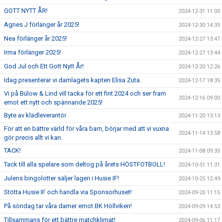
GOTT NYTT ÅR!
2024-12-31 11:00
Agnes J förlänger år 2025!
2024-12-30 14:35
Nea förlänger år 2025!
2024-12-27 13:47
Irma förlänger 2025!
2024-12-27 13:44
God Jul och Ett Gott Nytt År!
2024-12-20 12:26
Idag presenterar vi damlagets kapten Elisa Zuta.
2024-12-17 18:35
Vi på Bülow & Lind vill tacka för ett fint 2024 och ser fram
2024-12-16 09:00
emot ett nytt och spännande 2025!
Byte av klädleverantör
2024-11-20 13:13
För att en bättre värld för våra barn, börjar med att vi vuxna
2024-11-14 13:58
gör precis allt vi kan.
TACK!
2024-11-08 09:35
Tack till alla spelare som deltog på årets HÖSTFOTBOLL!
2024-10-31 11:31
Julens bingolotter säljer lagen i Husie IF!
2024-10-25 12:49
Stötta Husie IF och handla via Sponsorhuset!
2024-09-20 11:15
På söndag tar våra damer emot BK Höllviken!
2024-09-09 14:53
Tillsammans för ett bättre matchklimat!
2024-09-06 11:17