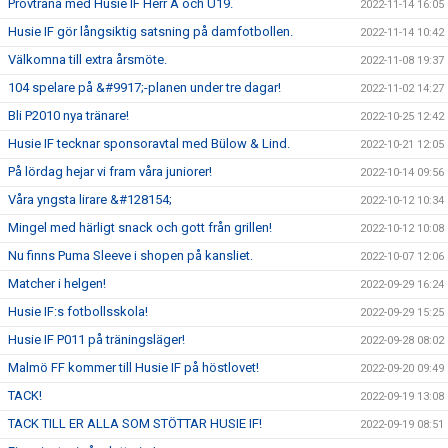
Provträna med Husie IF Herr A och U19.
2022-11-14 16:05
Husie IF gör långsiktig satsning på damfotbollen.
2022-11-14 10:42
Välkomna till extra årsmöte.
2022-11-08 19:37
104 spelare på &#9917;-planen under tre dagar!
2022-11-02 14:27
Bli P2010 nya tränare!
2022-10-25 12:42
Husie IF tecknar sponsoravtal med Bülow & Lind.
2022-10-21 12:05
På lördag hejar vi fram våra juniorer!
2022-10-14 09:56
Våra yngsta lirare &#128154;
2022-10-12 10:34
Mingel med härligt snack och gott från grillen!
2022-10-12 10:08
Nu finns Puma Sleeve i shopen på kansliet.
2022-10-07 12:06
Matcher i helgen!
2022-09-29 16:24
Husie IF:s fotbollsskola!
2022-09-29 15:25
Husie IF P011 på träningsläger!
2022-09-28 08:02
Malmö FF kommer till Husie IF på höstlovet!
2022-09-20 09:49
TACK!
2022-09-19 13:08
TACK TILL ER ALLA SOM STÖTTAR HUSIE IF!
2022-09-19 08:51