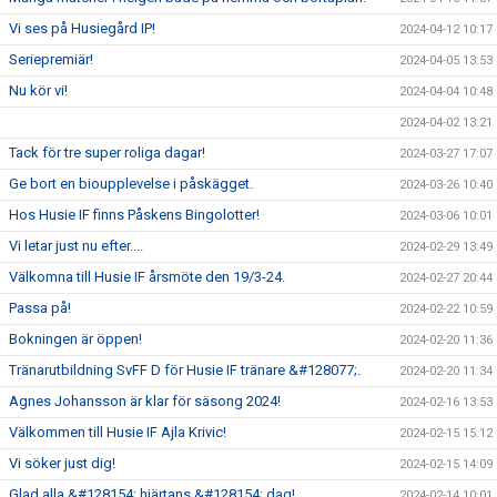
Vi ses på Husiegård IP!
2024-04-12 10:17
Seriepremiär!
2024-04-05 13:53
Nu kör vi!
2024-04-04 10:48
2024-04-02 13:21
Tack för tre super roliga dagar!
2024-03-27 17:07
Ge bort en bioupplevelse i påskägget.
2024-03-26 10:40
Hos Husie IF finns Påskens Bingolotter!
2024-03-06 10:01
Vi letar just nu efter....
2024-02-29 13:49
Välkomna till Husie IF årsmöte den 19/3-24.
2024-02-27 20:44
Passa på!
2024-02-22 10:59
Bokningen är öppen!
2024-02-20 11:36
Tränarutbildning SvFF D för Husie IF tränare &#128077;.
2024-02-20 11:34
Agnes Johansson är klar för säsong 2024!
2024-02-16 13:53
Välkommen till Husie IF Ajla Krivic!
2024-02-15 15:12
Vi söker just dig!
2024-02-15 14:09
Glad alla &#128154; hjärtans &#128154; dag!
2024-02-14 10:01