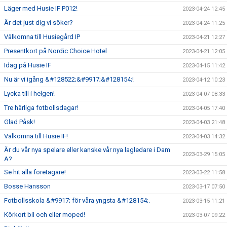
Läger med Husie IF P012!
2023-04-24 12:45
Är det just dig vi söker?
2023-04-24 11:25
Välkomna till Husiegård IP
2023-04-21 12:27
Presentkort på Nordic Choice Hotel
2023-04-21 12:05
Idag på Husie IF
2023-04-15 11:42
Nu är vi igång &#128522;&#9917;&#128154;!
2023-04-12 10:23
Lycka till i helgen!
2023-04-07 08:33
Tre härliga fotbollsdagar!
2023-04-05 17:40
Glad Påsk!
2023-04-03 21:48
Välkomna till Husie IF!
2023-04-03 14:32
Är du vår nya spelare eller kanske vår nya lagledare i Dam
2023-03-29 15:05
A?
Se hit alla företagare!
2023-03-22 11:58
Bosse Hansson
2023-03-17 07:50
Fotbollsskola &#9917; för våra yngsta &#128154;.
2023-03-15 11:21
Körkort bil och eller moped!
2023-03-07 09:22