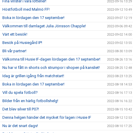
Fina vinster i våra lotterier!
2022-09-16 13:29
Höstfotboll med Malmö FF!
2022-09-12 10:49
Boka in lördagen den 17 september!
2022-09-07 12:19
Välkommen till damlaget Julia Jönsson Chapple!
2022-09-06 09:42
Värt ett besök!
2022-09-02 14:00
Besök på Husiegård IP!
2022-09-02 13:55
Bli vår partner!
2022-08-30 13:09
Välkomna till Husie IF-dagen lördagen den 17 september!
2022-08-26 13:16
Nu har vi fått in shorts och strumpor i shopen på kansliet!
2022-08-25 12:48
Idag är grillen igång från matchstart!
2022-08-23 13:25
Boka in lördagen den 17 september!
2022-08-18 14:53
Vill du spela fotboll?
2022-08-16 17:13
Bilder från en härlig fotbollshelg!
2022-08-16 16:22
Det blev silver till P07!
2022-08-15 10:42
Denna helgen händer det mycket för lagen i Husie IF
2022-08-12 12:53
Nu är det snart dags!
2022-08-10 17:25