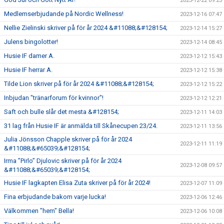
2023-12-22 09:23
Medlemserbjudande på Nordic Wellness!
2023-12-16 07:47
Nellie Zielinski skriver på för år 2024 &#11088;&#128154;
2023-12-14 15:27
Julens bingolotter!
2023-12-14 08:45
Husie IF damer A.
2023-12-12 15:43
Husie IF herrar A.
2023-12-12 15:38
Tilde Lion skriver på för år 2024 &#11088;&#128154;
2023-12-12 15:22
Inbjudan "tränarforum för kvinnor"!
2023-12-12 12:21
Saft och bulle slår det mesta &#128154;
2023-12-11 14:03
31 lag från Husie IF är anmälda till Skånecupen 23/24.
2023-12-11 13:56
Julia Jönsson Chapple skriver på för år 2024
2023-12-11 11:19
&#11088;&#65039;&#128154;
Irma ”Pirlo” Djulovic skriver på för år 2024
2023-12-08 09:57
&#11088;&#65039;&#128154;
Husie IF lagkapten Elisa Zuta skriver på för år 2024!
2023-12-07 11:09
Fina erbjudande bakom varje lucka!
2023-12-06 12:46
Välkommen "hem" Bella!
2023-12-06 10:08