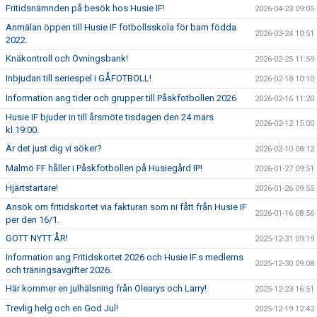
Fritidsnämnden på besök hos Husie IF!
2026-04-23 09:05
Anmälan öppen till Husie IF fotbollsskola för barn födda
2026-03-24 10:51
2022.
Knäkontroll och Övningsbank!
2026-02-25 11:59
Inbjudan till seriespel i GÅFOTBOLL!
2026-02-18 10:10
Information ang tider och grupper till Påskfotbollen 2026
2026-02-16 11:20
Husie IF bjuder in till årsmöte tisdagen den 24 mars
2026-02-12 15:00
kl.19:00.
Är det just dig vi söker?
2026-02-10 08:12
Malmö FF håller i Påskfotbollen på Husiegård IP!
2026-01-27 09:51
Hjärtstartare!
2026-01-26 09:55
Ansök om fritidskortet via fakturan som ni fått från Husie IF
2026-01-16 08:56
per den 16/1.
GOTT NYTT ÅR!
2025-12-31 09:19
Information ang Fritidskortet 2026 och Husie IF.s medlems
2025-12-30 09:08
och träningsavgifter 2026.
Här kommer en julhälsning från Olearys och Larry!
2025-12-23 16:51
Trevlig helg och en God Jul!
2025-12-19 12:42