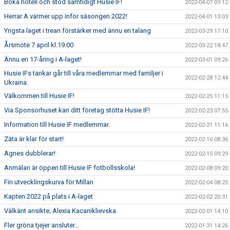
Boka hotell och stöd samtidigt Husie IF!
2022-04-07 09:12
Herrar A värmer upp inför säsongen 2022!
2022-04-01 13:03
Yngsta laget i trean förstärker med ännu en talang
2022-03-29 17:10
Årsmöte 7 april kl.19.00
2022-03-22 18:47
Ännu en 17-åring i A-laget!
2022-03-01 09:26
Husie IFs tankar går till våra medlemmar med familjer i
2022-02-28 12:44
Ukraina.
Välkommen till Husie IF!
2022-02-25 11:15
Via Sponsorhuset kan ditt företag stötta Husie IF!
2022-02-23 07:55
Information till Husie IF medlemmar.
2022-02-21 11:16
Zäta är klar för start!
2022-02-16 08:36
Agnes dubblerar!
2022-02-15 09:29
Anmälan är öppen till Husie IF fotbollsskola!
2022-02-08 09:20
Fin utvecklingskurva för Millan
2022-02-04 08:25
Kapten 2022 på plats i A-laget
2022-02-02 20:31
Välkänt ansikte; Alexia Kacaniklievska
2022-02-01 14:10
Fler gröna tjejer ansluter...
2022-01-31 14:26