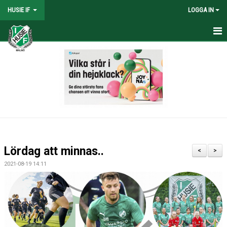
HUSIE IF
LOGGA IN
HEM
KONTAKT
LAG
MATCHER
KALENDER
Lördag att minnas..
<
>
DOKUMENT
2021-08-19 14:11
SHOPEN
MEDLEMSRABATTER
MEDLEMSAVGIFTER