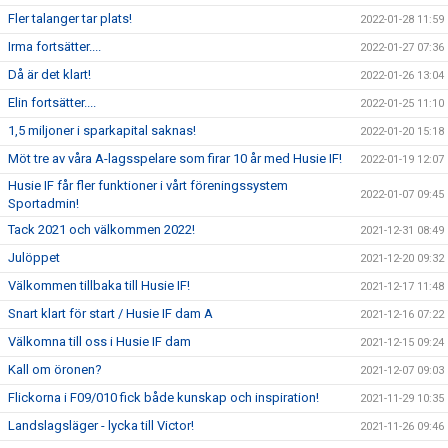
Fler talanger tar plats!
2022-01-28 11:59
Irma fortsätter....
2022-01-27 07:36
Då är det klart!
2022-01-26 13:04
Elin fortsätter....
2022-01-25 11:10
1,5 miljoner i sparkapital saknas!
2022-01-20 15:18
Möt tre av våra A-lagsspelare som firar 10 år med Husie IF!
2022-01-19 12:07
Husie IF får fler funktioner i vårt föreningssystem
2022-01-07 09:45
Sportadmin!
Tack 2021 och välkommen 2022!
2021-12-31 08:49
Julöppet
2021-12-20 09:32
Välkommen tillbaka till Husie IF!
2021-12-17 11:48
Snart klart för start / Husie IF dam A
2021-12-16 07:22
Välkomna till oss i Husie IF dam
2021-12-15 09:24
Kall om öronen?
2021-12-07 09:03
Flickorna i F09/010 fick både kunskap och inspiration!
2021-11-29 10:35
Landslagsläger - lycka till Victor!
2021-11-26 09:46