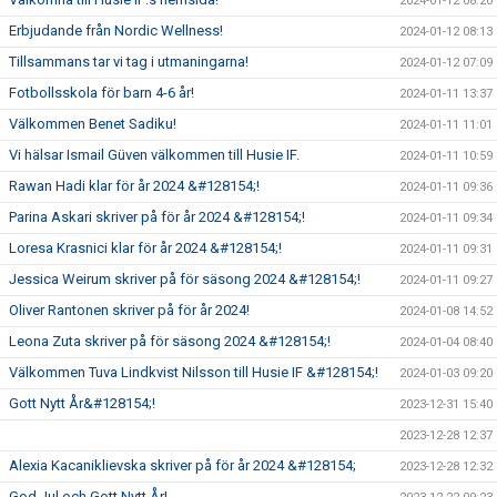
2024-01-12 08:20
Erbjudande från Nordic Wellness!
2024-01-12 08:13
Tillsammans tar vi tag i utmaningarna!
2024-01-12 07:09
Fotbollsskola för barn 4-6 år!
2024-01-11 13:37
Välkommen Benet Sadiku!
2024-01-11 11:01
Vi hälsar Ismail Güven välkommen till Husie IF.
2024-01-11 10:59
Rawan Hadi klar för år 2024 &#128154;!
2024-01-11 09:36
Parina Askari skriver på för år 2024 &#128154;!
2024-01-11 09:34
Loresa Krasnici klar för år 2024 &#128154;!
2024-01-11 09:31
Jessica Weirum skriver på för säsong 2024 &#128154;!
2024-01-11 09:27
Oliver Rantonen skriver på för år 2024!
2024-01-08 14:52
Leona Zuta skriver på för säsong 2024 &#128154;!
2024-01-04 08:40
Välkommen Tuva Lindkvist Nilsson till Husie IF &#128154;!
2024-01-03 09:20
Gott Nytt År&#128154;!
2023-12-31 15:40
2023-12-28 12:37
Alexia Kacaniklievska skriver på för år 2024 &#128154;
2023-12-28 12:32
God Jul och Gott Nytt År!