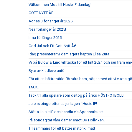
Välkommen Moa till Husie IF damlag!
GOTT NYTT ÅR!
Agnes J förlänger år 2025!
Nea förlänger år 2025!
Irma förlänger 2025!
God Jul och Ett Gott Nytt År!
Idag presenterar vi damlagets kapten Elisa Zuta.
Vi på Bülow & Lind vill tacka för ett fint 2024 och ser fram e
Byte av klädleverantör
För att en bättre värld för våra barn, börjar med att vi vuxna gör
TACK!
Tack till alla spelare som deltog på årets HÖSTFOTBOLL!
Julens bingolotter säljer lagen i Husie IF!
Stötta Husie IF och handla via Sponsorhuset!
På söndag tar våra damer emot BK Höllviken!
Tillsammans för ett bättre matchklimat!