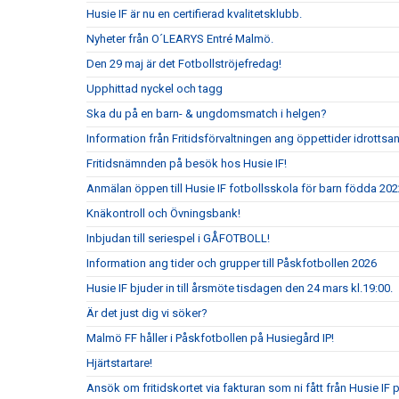
Husie IF är nu en certifierad kvalitetsklubb.
Nyheter från O´LEARYS Entré Malmö.
Den 29 maj är det Fotbollströjefredag!
Upphittad nyckel och tagg
Ska du på en barn- & ungdomsmatch i helgen?
Information från Fritidsförvaltningen ang öppettider idrottsa
Fritidsnämnden på besök hos Husie IF!
Anmälan öppen till Husie IF fotbollsskola för barn födda 202
Knäkontroll och Övningsbank!
Inbjudan till seriespel i GÅFOTBOLL!
Information ang tider och grupper till Påskfotbollen 2026
Husie IF bjuder in till årsmöte tisdagen den 24 mars kl.19:00.
Är det just dig vi söker?
Malmö FF håller i Påskfotbollen på Husiegård IP!
Hjärtstartare!
Ansök om fritidskortet via fakturan som ni fått från Husie IF 