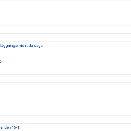
nläggningar vid röda dagar.
2.
per den 16/1.