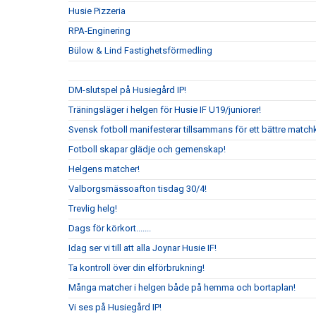
Husie Pizzeria
RPA-Enginering
Bülow & Lind Fastighetsförmedling
DM-slutspel på Husiegård IP!
Träningsläger i helgen för Husie IF U19/juniorer!
Svensk fotboll manifesterar tillsammans för ett bättre matchk
Fotboll skapar glädje och gemenskap!
Helgens matcher!
Valborgsmässoafton tisdag 30/4!
Trevlig helg!
Dags för körkort.......
Idag ser vi till att alla Joynar Husie IF!
Ta kontroll över din elförbrukning!
Många matcher i helgen både på hemma och bortaplan!
Vi ses på Husiegård IP!