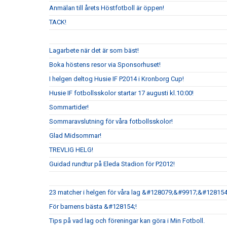
Anmälan till årets Höstfotboll är öppen!
TACK!
Lagarbete när det är som bäst!
Boka höstens resor via Sponsorhuset!
I helgen deltog Husie IF P2014 i Kronborg Cup!
Husie IF fotbollsskolor startar 17 augusti kl.10:00!
Sommartider!
Sommaravslutning för våra fotbollsskolor!
Glad Midsommar!
TREVLIG HELG!
Guidad rundtur på Eleda Stadion för P2012!
23 matcher i helgen för våra lag &#128079;&#9917;&#128154
För barnens bästa &#128154;!
Tips på vad lag och föreningar kan göra i Min Fotboll.