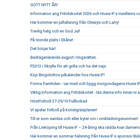
GOTT NYTT ÅR!
Information ang Fritidskortet 2026 och Husie IF.s medlems oc
Här kommer en julhälsning från Olearys och Larry!
Trevlig helg och en God Jul!
På nionde plats i Skåne!
Det börjar här!
Bedrägeriärende avgjort i tingsrätten.
P2012 i Skrylle för att grilla och ha det najs.
Köp Bingolottos julkalender hos Husie IF!
Forma framtiden - var med och bygg morgondagens Husie I
Viktig information ang Fritidskortet - läs denna info innan n
Höstfotboll 27-29/10 Fullbokad
Vi spelar fotboll på konstgräsplanen!
Till er som samlas och eller byter om i omklädningsrummen!
Från Linköping till Husie IF – 24-åring ska rädda kvar damerna
Här kommer en sommar hälsning från Husie IF.s sponsor Bül