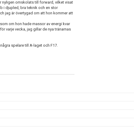
 nyligen omskolats till forward, vilket visat
b i djupled, bra teknik och en stor
och jag är övertygad om att hon kommer att
ut som om hon hade massor av energi kvar
för varje vecka, jag gillar de nya tränarnas
 några spelare till A-laget och F17.