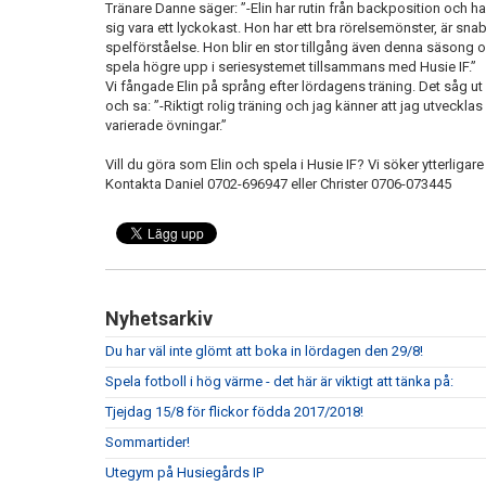
Tränare Danne säger: ”-Elin har rutin från backposition och har
sig vara ett lyckokast. Hon har ett bra rörelsemönster, är snab
spelförståelse. Hon blir en stor tillgång även denna säsong 
spela högre upp i seriesystemet tillsammans med Husie IF.”
Vi fångade Elin på språng efter lördagens träning. Det såg 
och sa: ”-Riktigt rolig träning och jag känner att jag utvecklas 
varierade övningar.”
Vill du göra som Elin och spela i Husie IF? Vi söker ytterligare
Kontakta Daniel 0702-696947 eller Christer 0706-073445
Nyhetsarkiv
Du har väl inte glömt att boka in lördagen den 29/8!
Spela fotboll i hög värme - det här är viktigt att tänka på:
Tjejdag 15/8 för flickor födda 2017/2018!
Sommartider!
Utegym på Husiegårds IP