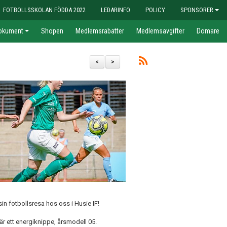
FOTBOLLSSKOLAN FÖDDA 2022
LEDARINFO
POLICY
SPONSORER
okument
Shopen
Medlemsrabatter
Medlemsavgifter
Domare
<
>
 sin fotbollsresa hos oss i Husie IF!
är ett energiknippe, årsmodell 05.