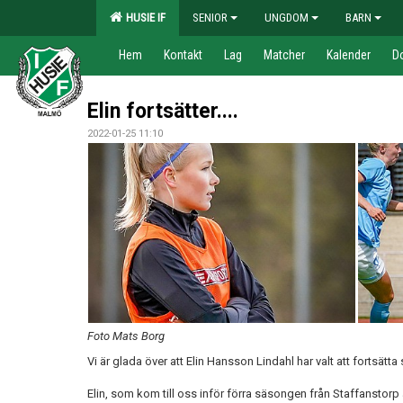
HUSIE IF
SENIOR
UNGDOM
BARN
Hem
Kontakt
Lag
Matcher
Kalender
D
Elin fortsätter....
2022-01-25 11:10
Foto Mats Borg
Vi är glada över att Elin Hansson Lindahl har valt att fortsätta
Elin, som kom till oss inför förra säsongen från Staffanstorp 