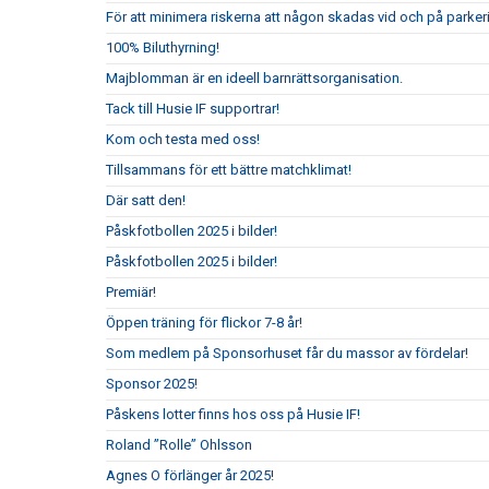
För att minimera riskerna att någon skadas vid och på parkeri
100% Biluthyrning!
Majblomman är en ideell barnrättsorganisation.
Tack till Husie IF supportrar!
Kom och testa med oss!
Tillsammans för ett bättre matchklimat!
Där satt den!
Påskfotbollen 2025 i bilder!
Påskfotbollen 2025 i bilder!
Premiär!
Öppen träning för flickor 7-8 år!
Som medlem på Sponsorhuset får du massor av fördelar!
Sponsor 2025!
Påskens lotter finns hos oss på Husie IF!
Roland ”Rolle” Ohlsson
Agnes O förlänger år 2025!