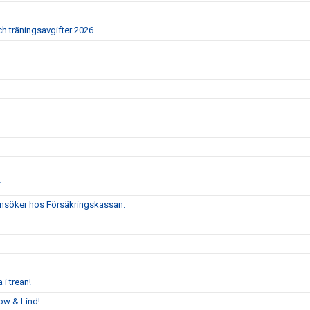
h träningsavgifter 2026.
F
i ansöker hos Försäkringskassan.
 i trean!
ow & Lind!